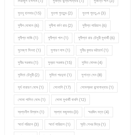
সিরাজুল ইসলাম (1)
সুকন্যা বন্দ্যোপাধ্যায় (1)
সুকান্ত পাল (3)
সুতনু হালদার (15)
সুতপা পুততুন্ড (2)
সুতপা পূততুণ্ড (3)
সুদীপ ঘোষাল (6)
সুদীপা বর্মণ রায় (2)
সুদীপ্ত পারিয়াল (6)
সুদীপ্ত মাজি (1)
সুদীপ্তা পাল (1)
সুদীপ্তা রায় চৌধুরী মুখার্জী (6)
সুদেষ্ণা সিনহা (1)
সুপায়ণ দাস (1)
সুবীর কুমার ভট্টাচার্য (1)
সুবীর সরকার (1)
সুব্রত সরকার (15)
সুমিত মোদক (4)
সুমিতা চৌধুরী (2)
সুমিতা পয়ড়্যা (1)
সুশান্ত সেন (8)
সূর্য নারায়ণ ঘোষ (1)
সোনালি (17)
সোমপ্রভা বন্দোপাধ্যায় (1)
সোমা পালিত ঘোষ (1)
সোমা মুখার্জী বাবলি (12)
স্বপ্ননীল বিশ্বাস (1)
স্বপ্না মজুমদার (3)
স্মরজিৎ দত্ত (4)
স্মার্ত পরিয়াল (3)
স্মার্ত পারিয়াল (1)
স্মৃতি শেখর মিত্র (1)