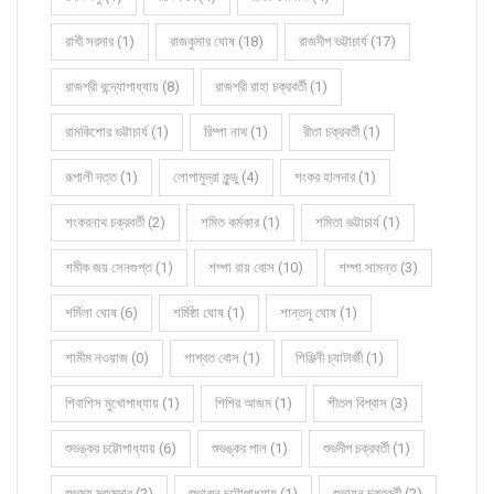
রাখী সরদার (1)
রাজকুমার ঘোষ (18)
রাজদীপ ভট্টাচার্য (17)
রাজশ্রী বন্দ্যোপাধ্যায় (8)
রাজশ্রী রাহা চক্রবর্তী (1)
রামকিশোর ভট্টাচার্য (1)
রিম্পা নাথ (1)
রীতা চক্রবর্তী (1)
রূপালী দত্ত (1)
লোপামুদ্রা কুন্ডু (4)
শংকর হালদার (1)
শংকরনাথ চক্রবর্তী (2)
শমিত কর্মকার (1)
শমিতা ভট্টাচার্য (1)
শমীক জয় সেনগুপ্ত (1)
শম্পা রায় বোস (10)
শম্পা সামন্ত (3)
শর্মিলা ঘোষ (6)
শর্মিষ্ঠা ঘোষ (1)
শান্তনু ঘোষ (1)
শামীম নওয়াজ (0)
শাশ্বত বোস (1)
শিঞ্জিনী চ্যাটার্জী (1)
শিবাশিস মুখোপাধ্যায় (1)
শিশির আজম (1)
শীতল বিশ্বাস (3)
শুভঙ্কর চট্টোপাধ্যায় (6)
শুভঙ্কর পাল (1)
শুভদীপ চক্রবর্তী (1)
শুভময় মজুমদার (2)
শুভাঞ্জন চট্টোপাধ্যায় (1)
শুভায়ন চক্রবর্তী (2)