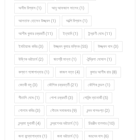
অসীম বিশ্বাস (1)
আবু আফজাল সালেহ (1)
আলতাফ হোসেন উজ্জ্বল (1)
আল্পি বিশ্বাস (1)
আশীষ কুমার চক্রবর্তী (11)
ইত্যাদি (1)
ইন্দ্রাণী ঘোষ (11)
ইমতিয়াজ কবির (3)
উজ্জ্বল কুমার মল্লিক (55)
উজ্জ্বল দাস (3)
উষ্ণিক ভট্টাচার্য (2)
ঋতশ্রী মান্না (1)
ঐন্দ্রিলা ঘোষাল (1)
কল্যাণ গঙ্গোপাধ্যায় (1)
কাজল দত্ত (4)
কুমার আশীষ রায় (8)
কেতকী বসু (3)
কৌশিক চক্রবর্ত্তী (21)
কৌশিক মন্ডল (1)
গীতালি ঘোষ (1)
গোপা চক্রবর্তী (3)
গোবিন্দ ব্যানার্জী (5)
গোলাম কবির (3)
গৌতম সমাজদার (9)
চন্দন দাশগুপ্ত (2)
চন্দ্রমা মুখার্জী (4)
চন্দ্রশেখর ভট্টাচার্য (1)
চিরঞ্জীব হালদার (10)
জনা বন্দ্যোপাধ্যায় (1)
জবা ভট্টাচার্য (1)
জয়দেব দাস (6)