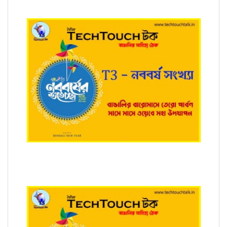
T3 - নববর্ষ সংখ্যায় শুভ্রব্রত রায়