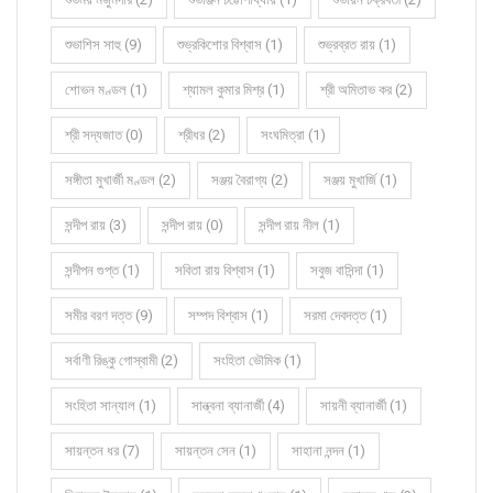
শুভাশিস সাহু (9)
শুভ্রকিশোর বিশ্বাস (1)
শুভ্রব্রত রায় (1)
শোভন মণ্ডল (1)
শ্যামল কুমার মিশ্র (1)
শ্রী অমিতাভ কর (2)
শ্রী সদ্যজাত (0)
শ্রীধর (2)
সংঘমিত্রা (1)
সঙ্গীতা মুখার্জী মণ্ডল (2)
সঞ্জয় বৈরাগ্য (2)
সঞ্জয় মুখার্জি (1)
সন্দীপ রায় (3)
সন্দীপ রায় (0)
সন্দীপ রায় নীল (1)
সন্দীপন গুপ্ত (1)
সবিতা রায় বিশ্বাস (1)
সবুজ বাসিন্দা (1)
সমীর বরণ দত্ত (9)
সম্পদ বিশ্বাস (1)
সরমা দেবদত্ত (1)
সর্বাণী রিঙ্কু গোস্বামী (2)
সংহিতা ভৌমিক (1)
সংহিতা সান্যাল (1)
সান্ত্বনা ব্যানার্জী (4)
সায়নী ব্যানার্জী (1)
সায়ন্তন ধর (7)
সায়ন্তন সেন (1)
সাহানা নন্দন (1)