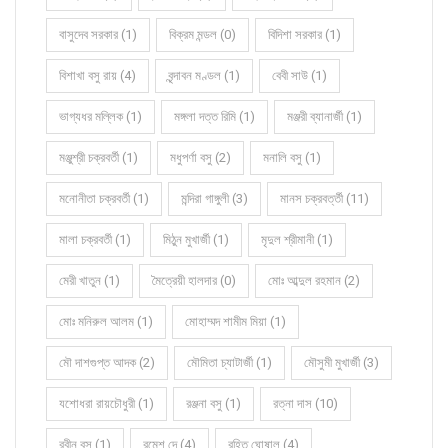
বাসুদেব সরকার (1)
বিক্রম মন্ডল (0)
বিদিশা সরকার (1)
বিশাখা বসু রায় (4)
বৃন্দাবন মণ্ডল (1)
বেবী সাউ (1)
ভাগ্যধর মল্লিক (1)
মঙ্গলা দত্ত রিমি (1)
মঞ্জরী ব্যানার্জী (1)
মঞ্জুশ্রী চক্রবর্তী (1)
মধুপর্ণা বসু (2)
মনালি বসু (1)
মনোনীতা চক্রবর্তী (1)
মন্দিরা গাঙ্গুলী (3)
মানস চক্রবর্ত্তী (11)
মালা চক্রবর্তী (1)
মিঠুন মুখার্জী (1)
মৃদুল শ্রীমানী (1)
মেরী খাতুন (1)
মৈত্রেয়ী হালদার (0)
মোঃ আব্দুল রহমান (2)
মোঃ মনিরুল আলম (1)
মোহাম্মদ শামীম মিয়া (1)
মৌ দাশগুপ্ত আদক (2)
মৌমিতা চ্যাটার্জী (1)
মৌসুমী মুখার্জী (3)
যশোধরা রায়চৌধুরী (1)
রঞ্জনা বসু (1)
রত্না দাস (10)
রবীন বসু (1)
রমেশ দে (4)
রহিত ঘোষাল (4)