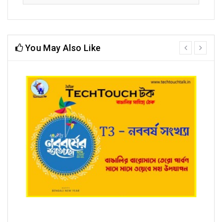
You May Also Like
prev
next
T3 - নববর্ষ সংখ্যায় রাজকুমার ঘোষ