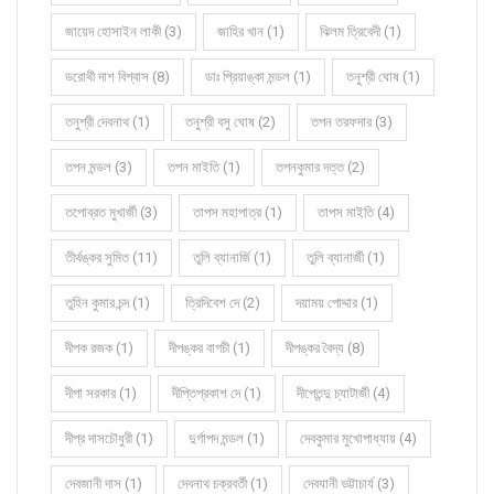
জায়েদ হোসাইন লাকী (3)
জাহির খান (1)
ঝিলম ত্রিবেদী (1)
ডরোথী দাশ বিশ্বাস (8)
ডাঃ প্রিয়াঙ্কা মন্ডল (1)
তনুশ্রী ঘোষ (1)
তনুশ্রী দেবনাথ (1)
তনুশ্রী বসু ঘোষ (2)
তপন তরফদার (3)
তপন মন্ডল (3)
তপন মাইতি (1)
তপনকুমার দত্ত (2)
তপোব্রত মুখার্জী (3)
তাপস মহাপাত্র (1)
তাপস মাইতি (4)
তীর্থঙ্কর সুমিত (11)
তুলি ব্যানার্জি (1)
তুলি ব্যানার্জী (1)
তুহিন কুমার চন্দ (1)
ত্রিদিবেশ দে (2)
দয়াময় পোদ্দার (1)
দীপক রজক (1)
দীপঙ্কর বাগচী (1)
দীপঙ্কর বৈদ্য (8)
দীপা সরকার (1)
দীপ্তিপ্রকাশ দে (1)
দীপ্তেন্দু চ্যাটার্জী (4)
দীপ্র দাসচৌধুরী (1)
দুর্গাপদ মন্ডল (1)
দেবকুমার মুখোপাধ্যায় (4)
দেবজানী দাস (1)
দেবনাথ চক্রবর্তী (1)
দেবযানী ভট্টাচার্য (3)