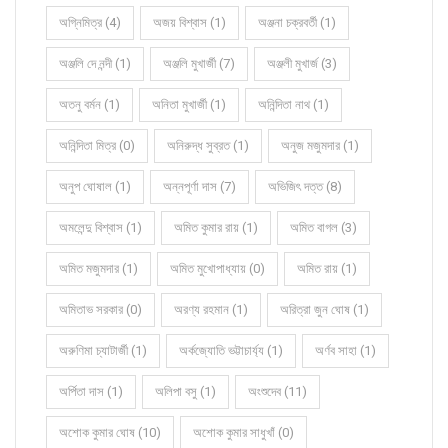
অগ্নিমিত্র (4)
অজয় বিশ্বাস (1)
অঞ্জনা চক্রবর্তী (1)
অঞ্জলি দে নন্দী (1)
অঞ্জলি মুখার্জী (7)
অঞ্জলী মুখার্জ (3)
অতনু বর্মন (1)
অনিতা মুখার্জী (1)
অনিন্দিতা নাথ (1)
অনিন্দিতা মিত্র (0)
অনিরুদ্ধ সুব্রত (1)
অনুজ মজুমদার (1)
অনুপ ঘোষাল (1)
অন্নপূর্ণা দাস (7)
অভিজিৎ দত্ত (8)
অমলেন্দু বিশ্বাস (1)
অমিত কুমার রায় (1)
অমিত বাগল (3)
অমিত মজুমদার (1)
অমিত মুখোপাধ্যায় (0)
অমিত রায় (1)
অমিতাভ সরকার (0)
অরণ্য রহমান (1)
অরিত্রা জুন ঘোষ (1)
অরুণিমা চ্যাটার্জী (1)
অর্কজ্যোতি ভট্টাচার্য্য (1)
অর্ণব সাহা (1)
অর্পিতা দাস (1)
অলিপা বসু (1)
অংশুদেব (11)
অশোক কুমার ঘোষ (10)
অশোক কুমার সাধুখাঁ (0)