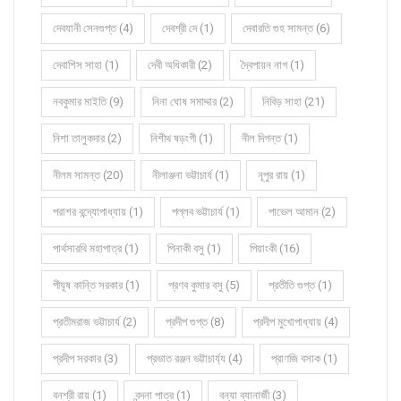
দেবযানী সেনগুপ্ত (4)
দেবশ্রী দে (1)
দেবারতি গুহ সামন্ত (6)
দেবাশিস সাহা (1)
দেবী অধিকারী (2)
দ্বৈপায়ন নাগ (1)
নবকুমার মাইতি (9)
নিনা ঘোষ সমাদ্দার (2)
নিবিড় সাহা (21)
নিশা তালুকদার (2)
নিশীথ ষড়ংগী (1)
নীল দিগন্ত (1)
নীলম সামন্ত (20)
নীলাঞ্জনা ভট্টাচার্য (1)
নূপুর রায় (1)
পরাশর বন্দ্যোপাধ্যায় (1)
পল্লব ভট্টাচার্য (1)
পাভেল আমান (2)
পার্থসারথি মহাপাত্র (1)
পিনাকী বসু (1)
পিয়াংকী (16)
পীযূষ কান্তি সরকার (1)
প্রণব কুমার বসু (5)
প্রতীতি গুপ্ত (1)
প্রতীমরাজ ভট্টাচার্য (2)
প্রদীপ গুপ্ত (8)
প্রদীপ মুখোপাধ্যায় (4)
প্রদীপ সরকার (3)
প্রভাত রঞ্জন ভট্টাচার্য্য (4)
প্রাণজি বসাক (1)
বনশ্রী রায় (1)
বন্দনা পাত্র (1)
বন্যা ব্যানার্জী (3)