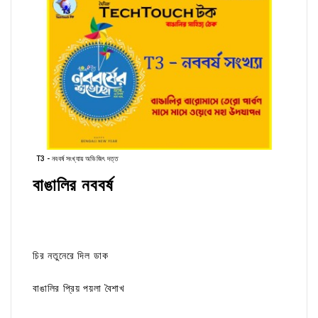
T3 - নববর্ষ সংখ্যায় অভিজিৎ দত্ত
বাঙালির নববর্ষ
চির নতুনেরে দিল ডাক
বাঙালির প্রিয় পয়লা বৈশাখ