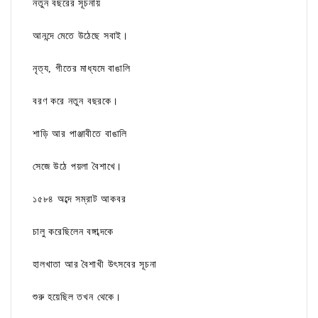
নতুন বছরের সূচনায়
আনন্দে মেতে উঠেছে সবাই।
নৃত্য, গীতের মাধ্যমে বাঙালি
বরণ করে নতুন বছরকে।
শাড়ি আর পাঞ্জাবীতে বাঙালি
সেজে উঠে পয়লা বৈশাখে।
১৫৮৪ অব্দে সম্রাট আকবর
চালু করেছিলেন বঙ্গাব্দকে
হালখাতা আর বৈশাখী উৎসবের সূচনা
শুরু হয়েছিল তখন থেকে।