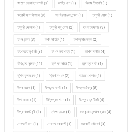
জায়েদ হোসাইন লাকী (3)
জাহির খান (1)
ঝিলম ত্রিবেদী (1)
ডরোথী দাশ বিশ্বাস (9)
ডাঃ প্রিয়াঙ্কা মন্ডল (1)
তনুশ্রী ঘোষ (1)
তনুশ্রী দেবনাথ (1)
তনুশ্রী বসু ঘোষ (2)
তপন তরফদার (3)
তপন মন্ডল (3)
তপন মাইতি (1)
তপনকুমার দত্ত (2)
তপোব্রত মুখার্জী (3)
তাপস মহাপাত্র (1)
তাপস মাইতি (4)
তীর্থঙ্কর সুমিত (11)
তুলি ব্যানার্জি (1)
তুলি ব্যানার্জী (1)
তুহিন কুমার চন্দ (1)
ত্রিদিবেশ দে (2)
দয়াময় পোদ্দার (1)
দীপক রজক (1)
দীপঙ্কর বাগচী (1)
দীপঙ্কর বৈদ্য (8)
দীপা সরকার (1)
দীপ্তিপ্রকাশ দে (1)
দীপ্তেন্দু চ্যাটার্জী (4)
দীপ্র দাসচৌধুরী (1)
দুর্গাপদ মন্ডল (1)
দেবকুমার মুখোপাধ্যায় (4)
দেবজানী দাস (1)
দেবনাথ চক্রবর্তী (1)
দেবযানী ভট্টাচার্য (3)