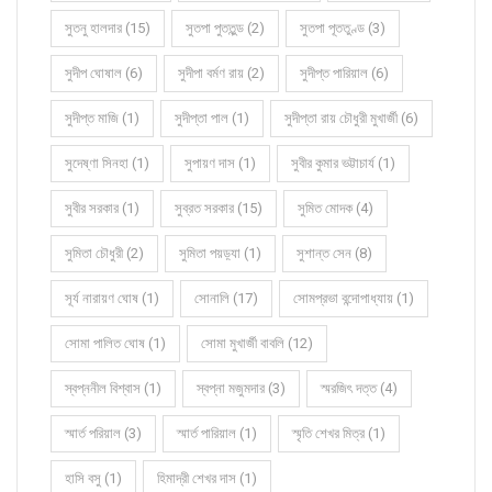
সুতনু হালদার (15)
সুতপা পুততুন্ড (2)
সুতপা পূততুণ্ড (3)
সুদীপ ঘোষাল (6)
সুদীপা বর্মণ রায় (2)
সুদীপ্ত পারিয়াল (6)
সুদীপ্ত মাজি (1)
সুদীপ্তা পাল (1)
সুদীপ্তা রায় চৌধুরী মুখার্জী (6)
সুদেষ্ণা সিনহা (1)
সুপায়ণ দাস (1)
সুবীর কুমার ভট্টাচার্য (1)
সুবীর সরকার (1)
সুব্রত সরকার (15)
সুমিত মোদক (4)
সুমিতা চৌধুরী (2)
সুমিতা পয়ড়্যা (1)
সুশান্ত সেন (8)
সূর্য নারায়ণ ঘোষ (1)
সোনালি (17)
সোমপ্রভা বন্দোপাধ্যায় (1)
সোমা পালিত ঘোষ (1)
সোমা মুখার্জী বাবলি (12)
স্বপ্ননীল বিশ্বাস (1)
স্বপ্না মজুমদার (3)
স্মরজিৎ দত্ত (4)
স্মার্ত পরিয়াল (3)
স্মার্ত পারিয়াল (1)
স্মৃতি শেখর মিত্র (1)
হাসি বসু (1)
হিমাদ্রী শেখর দাস (1)