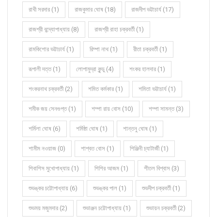
রাখী সরদার (1)
রাজকুমার ঘোষ (18)
রাজদীপ ভট্টাচার্য (17)
রাজশ্রী বন্দ্যোপাধ্যায় (8)
রাজশ্রী রাহা চক্রবর্তী (1)
রামকিশোর ভট্টাচার্য (1)
রিম্পা নাথ (1)
রীতা চক্রবর্তী (1)
রূপালী দত্ত (1)
লোপামুদ্রা কুন্ডু (4)
শংকর হালদার (1)
শংকরনাথ চক্রবর্তী (2)
শমিত কর্মকার (1)
শমিতা ভট্টাচার্য (1)
শমীক জয় সেনগুপ্ত (1)
শম্পা রায় বোস (10)
শম্পা সামন্ত (3)
শর্মিলা ঘোষ (6)
শর্মিষ্ঠা ঘোষ (1)
শান্তনু ঘোষ (1)
শামীম নওয়াজ (0)
শাশ্বত বোস (1)
শিঞ্জিনী চ্যাটার্জী (1)
শিবাশিস মুখোপাধ্যায় (1)
শিশির আজম (1)
শীতল বিশ্বাস (3)
শুভঙ্কর চট্টোপাধ্যায় (6)
শুভঙ্কর পাল (1)
শুভদীপ চক্রবর্তী (1)
শুভময় মজুমদার (2)
শুভাঞ্জন চট্টোপাধ্যায় (1)
শুভায়ন চক্রবর্তী (2)