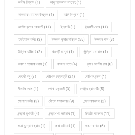
অসীম বিশ্বাস (1)
আবু আফজাল সালেহ (1)
আলতাফ হোসেন উজ্জ্বল (1)
আল্পি বিশ্বাস (1)
আশীষ কুমার চক্রবর্তী (11)
ইত্যাদি (1)
ইন্দ্রাণী ঘোষ (11)
ইমতিয়াজ কবির (3)
উজ্জ্বল কুমার মল্লিক (55)
উজ্জ্বল দাস (3)
উষ্ণিক ভট্টাচার্য (2)
ঋতশ্রী মান্না (1)
ঐন্দ্রিলা ঘোষাল (1)
কল্যাণ গঙ্গোপাধ্যায় (1)
কাজল দত্ত (4)
কুমার আশীষ রায় (8)
কেতকী বসু (3)
কৌশিক চক্রবর্ত্তী (21)
কৌশিক মন্ডল (1)
গীতালি ঘোষ (1)
গোপা চক্রবর্তী (3)
গোবিন্দ ব্যানার্জী (5)
গোলাম কবির (3)
গৌতম সমাজদার (9)
চন্দন দাশগুপ্ত (2)
চন্দ্রমা মুখার্জী (4)
চন্দ্রশেখর ভট্টাচার্য (1)
চিরঞ্জীব হালদার (11)
জনা বন্দ্যোপাধ্যায় (1)
জবা ভট্টাচার্য (1)
জয়দেব দাস (6)