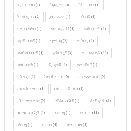
বাসুদেব সরকার (1)
বিক্রম মন্ডল (0)
বিদিশা সরকার (1)
বিশাখা বসু রায় (4)
বৃন্দাবন মণ্ডল (1)
বেবী সাউ (1)
ভাগ্যধর মল্লিক (1)
মঙ্গলা দত্ত রিমি (1)
মঞ্জরী ব্যানার্জী (1)
মঞ্জুশ্রী চক্রবর্তী (1)
মধুপর্ণা বসু (2)
মনালি বসু (1)
মনোনীতা চক্রবর্তী (1)
মন্দিরা গাঙ্গুলী (3)
মানস চক্রবর্ত্তী (11)
মালা চক্রবর্তী (1)
মিঠুন মুখার্জী (1)
মৃদুল শ্রীমানী (1)
মেরী খাতুন (1)
মৈত্রেয়ী হালদার (0)
মোঃ আব্দুল রহমান (2)
মোঃ মনিরুল আলম (1)
মোহাম্মদ শামীম মিয়া (1)
মৌ দাশগুপ্ত আদক (2)
মৌমিতা চ্যাটার্জী (1)
মৌসুমী মুখার্জী (3)
যশোধরা রায়চৌধুরী (1)
রঞ্জনা বসু (1)
রত্না দাস (11)
রবীন বসু (1)
রমেশ দে (4)
রহিত ঘোষাল (4)