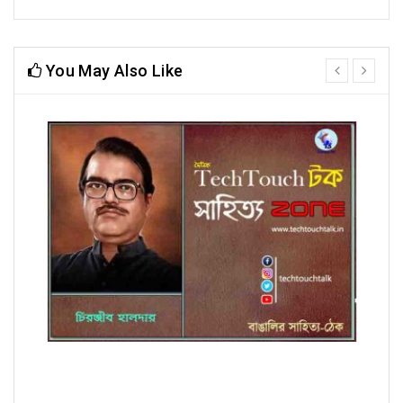
You May Also Like
prev
next
কবিতায় চিরঞ্জীব হালদার