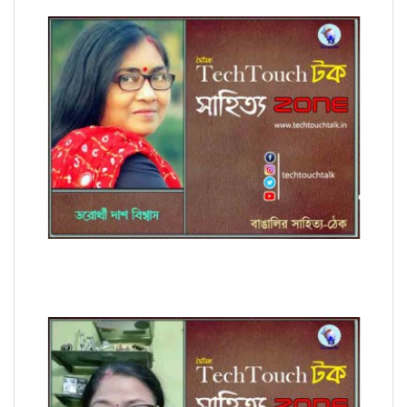
কবিতায় ডরোথী দাশ বিশ্বাস