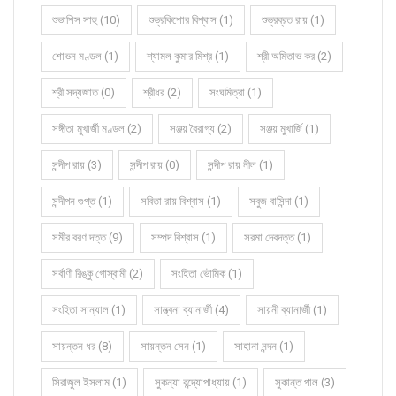
শুভাশিস সাহু (10)
শুভ্রকিশোর বিশ্বাস (1)
শুভ্রব্রত রায় (1)
শোভন মণ্ডল (1)
শ্যামল কুমার মিশ্র (1)
শ্রী অমিতাভ কর (2)
শ্রী সদ্যজাত (0)
শ্রীধর (2)
সংঘমিত্রা (1)
সঙ্গীতা মুখার্জী মণ্ডল (2)
সঞ্জয় বৈরাগ্য (2)
সঞ্জয় মুখার্জি (1)
সন্দীপ রায় (3)
সন্দীপ রায় (0)
সন্দীপ রায় নীল (1)
সন্দীপন গুপ্ত (1)
সবিতা রায় বিশ্বাস (1)
সবুজ বাসিন্দা (1)
সমীর বরণ দত্ত (9)
সম্পদ বিশ্বাস (1)
সরমা দেবদত্ত (1)
সর্বাণী রিঙ্কু গোস্বামী (2)
সংহিতা ভৌমিক (1)
সংহিতা সান্যাল (1)
সান্ত্বনা ব্যানার্জী (4)
সায়নী ব্যানার্জী (1)
সায়ন্তন ধর (8)
সায়ন্তন সেন (1)
সাহানা নন্দন (1)
সিরাজুল ইসলাম (1)
সুকন্যা বন্দ্যোপাধ্যায় (1)
সুকান্ত পাল (3)