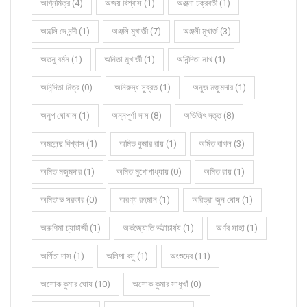
অগ্নিমিত্র (4)
অজয় বিশ্বাস (1)
অঞ্জনা চক্রবর্তী (1)
অঞ্জলি দে নন্দী (1)
অঞ্জলি মুখার্জী (7)
অঞ্জলী মুখার্জ (3)
অতনু বর্মন (1)
অনিতা মুখার্জী (1)
অনিন্দিতা নাথ (1)
অনিন্দিতা মিত্র (0)
অনিরুদ্ধ সুব্রত (1)
অনুজ মজুমদার (1)
অনুপ ঘোষাল (1)
অন্নপূর্ণা দাস (8)
অভিজিৎ দত্ত (8)
অমলেন্দু বিশ্বাস (1)
অমিত কুমার রায় (1)
অমিত বাগল (3)
অমিত মজুমদার (1)
অমিত মুখোপাধ্যায় (0)
অমিত রায় (1)
অমিতাভ সরকার (0)
অরণ্য রহমান (1)
অরিত্রা জুন ঘোষ (1)
অরুণিমা চ্যাটার্জী (1)
অর্কজ্যোতি ভট্টাচার্য্য (1)
অর্ণব সাহা (1)
অর্পিতা দাস (1)
অলিপা বসু (1)
অংশুদেব (11)
অশোক কুমার ঘোষ (10)
অশোক কুমার সাধুখাঁ (0)