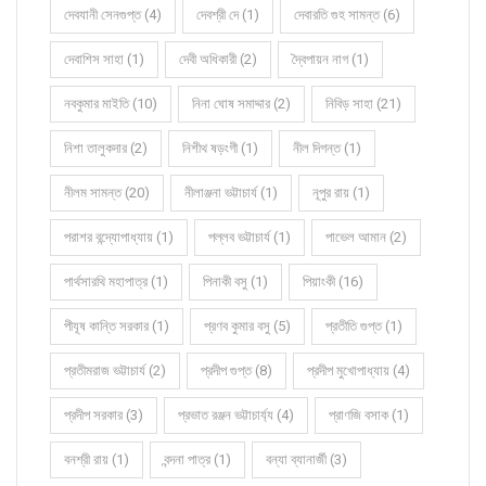
দেবযানী সেনগুপ্ত (4)
দেবশ্রী দে (1)
দেবারতি গুহ সামন্ত (6)
দেবাশিস সাহা (1)
দেবী অধিকারী (2)
দ্বৈপায়ন নাগ (1)
নবকুমার মাইতি (10)
নিনা ঘোষ সমাদ্দার (2)
নিবিড় সাহা (21)
নিশা তালুকদার (2)
নিশীথ ষড়ংগী (1)
নীল দিগন্ত (1)
নীলম সামন্ত (20)
নীলাঞ্জনা ভট্টাচার্য (1)
নূপুর রায় (1)
পরাশর বন্দ্যোপাধ্যায় (1)
পল্লব ভট্টাচার্য (1)
পাভেল আমান (2)
পার্থসারথি মহাপাত্র (1)
পিনাকী বসু (1)
পিয়াংকী (16)
পীযূষ কান্তি সরকার (1)
প্রণব কুমার বসু (5)
প্রতীতি গুপ্ত (1)
প্রতীমরাজ ভট্টাচার্য (2)
প্রদীপ গুপ্ত (8)
প্রদীপ মুখোপাধ্যায় (4)
প্রদীপ সরকার (3)
প্রভাত রঞ্জন ভট্টাচার্য্য (4)
প্রাণজি বসাক (1)
বনশ্রী রায় (1)
বন্দনা পাত্র (1)
বন্যা ব্যানার্জী (3)