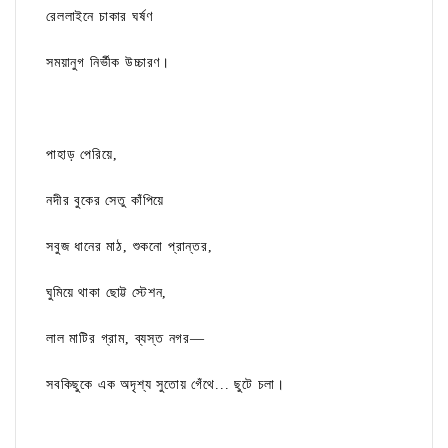
রেললাইনে চাকার ঘর্ষণ
সময়ানুগ নির্ভীক উচ্চারণ।
পাহাড় পেরিয়ে,
নদীর বুকের সেতু কাঁপিয়ে
সবুজ ধানের মাঠ, শুকনো প্রান্তর,
ঘুমিয়ে থাকা ছোট্ট স্টেশন,
লাল মাটির গ্রাম, ব্যস্ত নগর—
সবকিছুকে এক অদৃশ্য সুতোয় গেঁথে... ছুটে চলা।