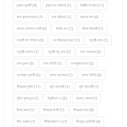
চন্দ্রমা মুখার্জী (4)
চন্দ্রশেখর ভট্টাচার্য (1)
চিরঞ্জীব হালদার (11)
জনা বন্দ্যোপাধ্যায় (1)
জবা ভট্টাচার্য (1)
জয়দেব দাস (6)
জায়েদ হোসাইন লাকী (3)
জাহির খান (1)
ঝিলম ত্রিবেদী (1)
ডরোথী দাশ বিশ্বাস (9)
ডাঃ প্রিয়াঙ্কা মন্ডল (1)
তনুশ্রী ঘোষ (1)
তনুশ্রী দেবনাথ (1)
তনুশ্রী বসু ঘোষ (2)
তপন তরফদার (3)
তপন মন্ডল (3)
তপন মাইতি (1)
তপনকুমার দত্ত (2)
তপোব্রত মুখার্জী (3)
তাপস মহাপাত্র (1)
তাপস মাইতি (4)
তীর্থঙ্কর সুমিত (11)
তুলি ব্যানার্জি (1)
তুলি ব্যানার্জী (1)
তুহিন কুমার চন্দ (1)
ত্রিদিবেশ দে (2)
দয়াময় পোদ্দার (1)
দীপক রজক (1)
দীপঙ্কর বাগচী (1)
দীপঙ্কর বৈদ্য (8)
দীপা সরকার (1)
দীপ্তিপ্রকাশ দে (1)
দীপ্তেন্দু চ্যাটার্জী (4)