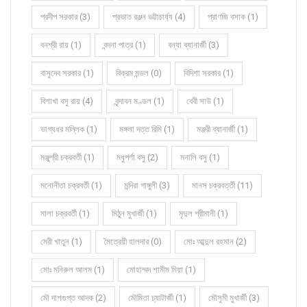
প্রদীপ সরকার (3)
প্রভাত রঞ্জন ভট্টাচার্য্য (4)
প্রাণজি বসাক (1)
বনশ্রী রায় (1)
বন্দনা পাত্র (1)
বন্যা ব্যানার্জী (3)
বাসুদেব সরকার (1)
বিক্রম মন্ডল (0)
বিদিশা সরকার (1)
বিশাখা বসু রায় (4)
বৃন্দাবন মণ্ডল (1)
বেবী সাউ (1)
ভাগ্যধর মল্লিক (1)
মঙ্গলা দত্ত রিমি (1)
মঞ্জরী ব্যানার্জী (1)
মঞ্জুশ্রী চক্রবর্তী (1)
মধুপর্ণা বসু (2)
মনালি বসু (1)
মনোনীতা চক্রবর্তী (1)
মন্দিরা গাঙ্গুলী (3)
মানস চক্রবর্ত্তী (11)
মালা চক্রবর্তী (1)
মিঠুন মুখার্জী (1)
মৃদুল শ্রীমানী (1)
মেরী খাতুন (1)
মৈত্রেয়ী হালদার (0)
মোঃ আব্দুল রহমান (2)
মোঃ মনিরুল আলম (1)
মোহাম্মদ শামীম মিয়া (1)
মৌ দাশগুপ্ত আদক (2)
মৌমিতা চ্যাটার্জী (1)
মৌসুমী মুখার্জী (3)