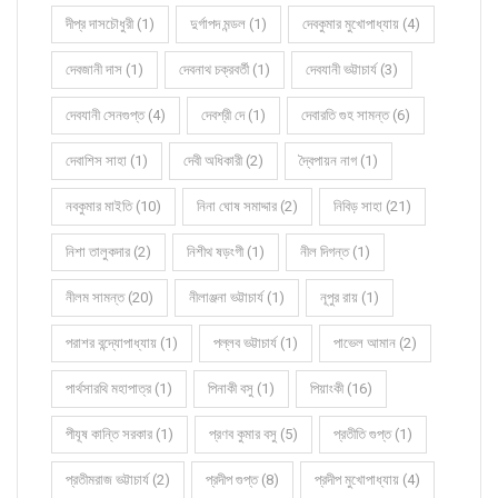
দীপ্র দাসচৌধুরী (1)
দুর্গাপদ মন্ডল (1)
দেবকুমার মুখোপাধ্যায় (4)
দেবজানী দাস (1)
দেবনাথ চক্রবর্তী (1)
দেবযানী ভট্টাচার্য (3)
দেবযানী সেনগুপ্ত (4)
দেবশ্রী দে (1)
দেবারতি গুহ সামন্ত (6)
দেবাশিস সাহা (1)
দেবী অধিকারী (2)
দ্বৈপায়ন নাগ (1)
নবকুমার মাইতি (10)
নিনা ঘোষ সমাদ্দার (2)
নিবিড় সাহা (21)
নিশা তালুকদার (2)
নিশীথ ষড়ংগী (1)
নীল দিগন্ত (1)
নীলম সামন্ত (20)
নীলাঞ্জনা ভট্টাচার্য (1)
নূপুর রায় (1)
পরাশর বন্দ্যোপাধ্যায় (1)
পল্লব ভট্টাচার্য (1)
পাভেল আমান (2)
পার্থসারথি মহাপাত্র (1)
পিনাকী বসু (1)
পিয়াংকী (16)
পীযূষ কান্তি সরকার (1)
প্রণব কুমার বসু (5)
প্রতীতি গুপ্ত (1)
প্রতীমরাজ ভট্টাচার্য (2)
প্রদীপ গুপ্ত (8)
প্রদীপ মুখোপাধ্যায় (4)