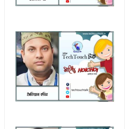
হৈচৈ কবিতায় আশীষ কুমার চক্রবর্তী
হৈচৈ কবিতায় ইমতিয়াজ কবির