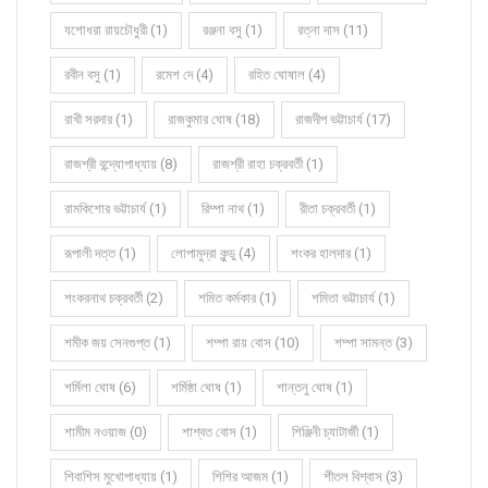
যশোধরা রায়চৌধুরী (1)
রঞ্জনা বসু (1)
রত্না দাস (11)
রবীন বসু (1)
রমেশ দে (4)
রহিত ঘোষাল (4)
রাখী সরদার (1)
রাজকুমার ঘোষ (18)
রাজদীপ ভট্টাচার্য (17)
রাজশ্রী বন্দ্যোপাধ্যায় (8)
রাজশ্রী রাহা চক্রবর্তী (1)
রামকিশোর ভট্টাচার্য (1)
রিম্পা নাথ (1)
রীতা চক্রবর্তী (1)
রূপালী দত্ত (1)
লোপামুদ্রা কুন্ডু (4)
শংকর হালদার (1)
শংকরনাথ চক্রবর্তী (2)
শমিত কর্মকার (1)
শমিতা ভট্টাচার্য (1)
শমীক জয় সেনগুপ্ত (1)
শম্পা রায় বোস (10)
শম্পা সামন্ত (3)
শর্মিলা ঘোষ (6)
শর্মিষ্ঠা ঘোষ (1)
শান্তনু ঘোষ (1)
শামীম নওয়াজ (0)
শাশ্বত বোস (1)
শিঞ্জিনী চ্যাটার্জী (1)
শিবাশিস মুখোপাধ্যায় (1)
শিশির আজম (1)
শীতল বিশ্বাস (3)