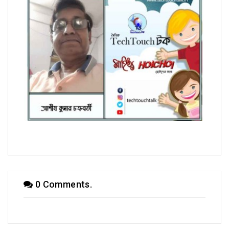
হৈচৈ কবিতায় আশীষ কুমার চক্রবর্তী
0 Comments.