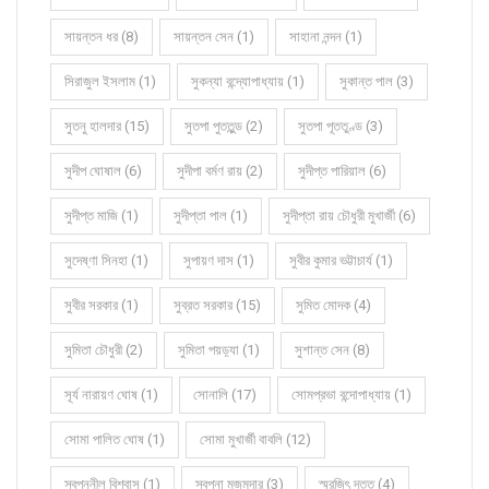
সায়ন্তন ধর (8)
সায়ন্তন সেন (1)
সাহানা নন্দন (1)
সিরাজুল ইসলাম (1)
সুকন্যা বন্দ্যোপাধ্যায় (1)
সুকান্ত পাল (3)
সুতনু হালদার (15)
সুতপা পুততুন্ড (2)
সুতপা পূততুণ্ড (3)
সুদীপ ঘোষাল (6)
সুদীপা বর্মণ রায় (2)
সুদীপ্ত পারিয়াল (6)
সুদীপ্ত মাজি (1)
সুদীপ্তা পাল (1)
সুদীপ্তা রায় চৌধুরী মুখার্জী (6)
সুদেষ্ণা সিনহা (1)
সুপায়ণ দাস (1)
সুবীর কুমার ভট্টাচার্য (1)
সুবীর সরকার (1)
সুব্রত সরকার (15)
সুমিত মোদক (4)
সুমিতা চৌধুরী (2)
সুমিতা পয়ড়্যা (1)
সুশান্ত সেন (8)
সূর্য নারায়ণ ঘোষ (1)
সোনালি (17)
সোমপ্রভা বন্দোপাধ্যায় (1)
সোমা পালিত ঘোষ (1)
সোমা মুখার্জী বাবলি (12)
স্বপ্ননীল বিশ্বাস (1)
স্বপ্না মজুমদার (3)
স্মরজিৎ দত্ত (4)