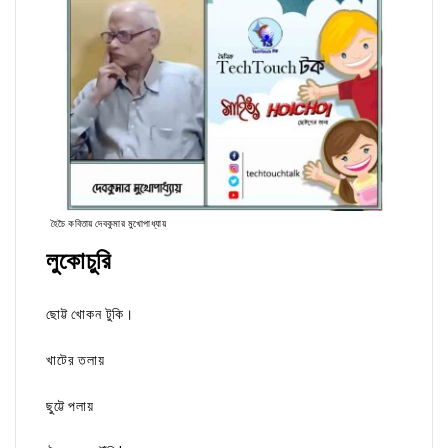
হৈচৈ কবিতায় দেবকুমার মুখোপাধ্যায়
লুকোচুরি
ছোট্ট খোকন টুকি।
খাটের তলায়
ছুট্টে পলায়