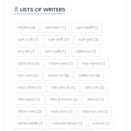
LISTS OF WRITERS
অগ্নিমিত্র (4)
অজয় বিশ্বাস (1)
অঞ্জনা চক্রবর্তী (1)
অঞ্জলি দে নন্দী (1)
অঞ্জলি মুখার্জী (7)
অঞ্জলী মুখার্জ (3)
অতনু বর্মন (1)
অনিতা মুখার্জী (1)
অনিন্দিতা নাথ (1)
অনিন্দিতা মিত্র (0)
অনিরুদ্ধ সুব্রত (1)
অনুজ মজুমদার (1)
অনুপ ঘোষাল (1)
অন্নপূর্ণা দাস (8)
অভিজিৎ দত্ত (8)
অমলেন্দু বিশ্বাস (1)
অমিত কুমার রায় (1)
অমিত বাগল (3)
অমিত মজুমদার (1)
অমিত মুখোপাধ্যায় (0)
অমিত রায় (1)
অমিতাভ সরকার (0)
অরণ্য রহমান (1)
অরিত্রা জুন ঘোষ (1)
অরুণিমা চ্যাটার্জী (1)
অর্কজ্যোতি ভট্টাচার্য্য (1)
অর্ণব সাহা (1)