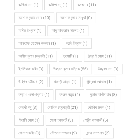
অর্পিতা দাস (1)
অলিপা বসু (1)
অংশুদেব (11)
অশোক কুমার ঘোষ (10)
অশোক কুমার সাধুখাঁ (0)
অসীম বিশ্বাস (1)
আবু আফজাল সালেহ (1)
আলতাফ হোসেন উজ্জ্বল (1)
আল্পি বিশ্বাস (1)
আশীষ কুমার চক্রবর্তী (11)
ইত্যাদি (1)
ইন্দ্রাণী ঘোষ (11)
ইমতিয়াজ কবির (3)
উজ্জ্বল কুমার মল্লিক (55)
উজ্জ্বল দাস (3)
উষ্ণিক ভট্টাচার্য (2)
ঋতশ্রী মান্না (1)
ঐন্দ্রিলা ঘোষাল (1)
কল্যাণ গঙ্গোপাধ্যায় (1)
কাজল দত্ত (4)
কুমার আশীষ রায় (8)
কেতকী বসু (3)
কৌশিক চক্রবর্ত্তী (21)
কৌশিক মন্ডল (1)
গীতালি ঘোষ (1)
গোপা চক্রবর্তী (3)
গোবিন্দ ব্যানার্জী (5)
গোলাম কবির (3)
গৌতম সমাজদার (9)
চন্দন দাশগুপ্ত (2)