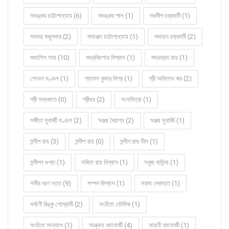
শুভঙ্কর চট্টোপাধ্যায় (6)
শুভঙ্কর পাল (1)
শুভদীপ চক্রবর্তী (1)
শুভময় মজুমদার (2)
শুভাঞ্জন চট্টোপাধ্যায় (1)
শুভায়ন চক্রবর্তী (2)
শুভাশিস সাহু (10)
শুভ্রকিশোর বিশ্বাস (1)
শুভ্রব্রত রায় (1)
শোভন মণ্ডল (1)
শ্যামল কুমার মিশ্র (1)
শ্রী অমিতাভ কর (2)
শ্রী সদ্যজাত (0)
শ্রীধর (2)
সংঘমিত্রা (1)
সঙ্গীতা মুখার্জী মণ্ডল (2)
সঞ্জয় বৈরাগ্য (2)
সঞ্জয় মুখার্জি (1)
সন্দীপ রায় (3)
সন্দীপ রায় (0)
সন্দীপ রায় নীল (1)
সন্দীপন গুপ্ত (1)
সবিতা রায় বিশ্বাস (1)
সবুজ বাসিন্দা (1)
সমীর বরণ দত্ত (9)
সম্পদ বিশ্বাস (1)
সরমা দেবদত্ত (1)
সর্বাণী রিঙ্কু গোস্বামী (2)
সংহিতা ভৌমিক (1)
সংহিতা সান্যাল (1)
সান্ত্বনা ব্যানার্জী (4)
সায়নী ব্যানার্জী (1)