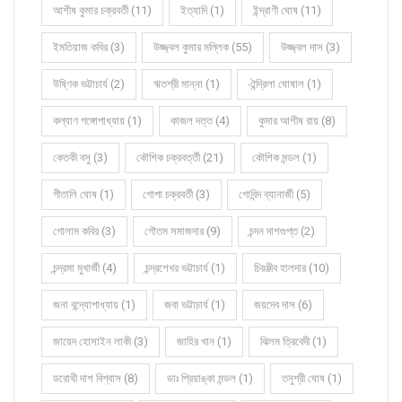
আশীষ কুমার চক্রবর্তী (11)
ইত্যাদি (1)
ইন্দ্রাণী ঘোষ (11)
ইমতিয়াজ কবির (3)
উজ্জ্বল কুমার মল্লিক (55)
উজ্জ্বল দাস (3)
উষ্ণিক ভট্টাচার্য (2)
ঋতশ্রী মান্না (1)
ঐন্দ্রিলা ঘোষাল (1)
কল্যাণ গঙ্গোপাধ্যায় (1)
কাজল দত্ত (4)
কুমার আশীষ রায় (8)
কেতকী বসু (3)
কৌশিক চক্রবর্ত্তী (21)
কৌশিক মন্ডল (1)
গীতালি ঘোষ (1)
গোপা চক্রবর্তী (3)
গোবিন্দ ব্যানার্জী (5)
গোলাম কবির (3)
গৌতম সমাজদার (9)
চন্দন দাশগুপ্ত (2)
চন্দ্রমা মুখার্জী (4)
চন্দ্রশেখর ভট্টাচার্য (1)
চিরঞ্জীব হালদার (10)
জনা বন্দ্যোপাধ্যায় (1)
জবা ভট্টাচার্য (1)
জয়দেব দাস (6)
জায়েদ হোসাইন লাকী (3)
জাহির খান (1)
ঝিলম ত্রিবেদী (1)
ডরোথী দাশ বিশ্বাস (8)
ডাঃ প্রিয়াঙ্কা মন্ডল (1)
তনুশ্রী ঘোষ (1)