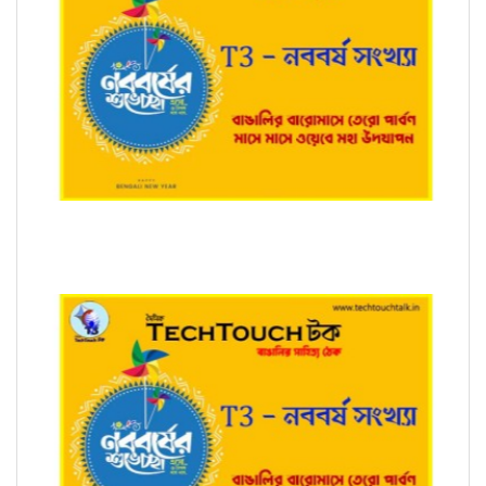
T3 - নববর্ষ সংখ্যায় শুভ্রব্রত রায়