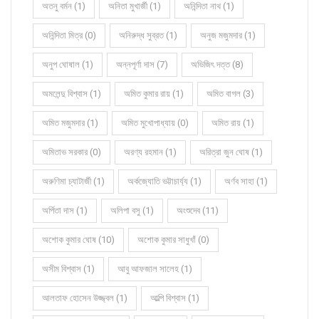
অতনু বর্মন (1)
অনিতা মুখার্জী (1)
অনিন্দিতা নাথ (1)
অনিন্দিতা মিত্র (0)
অনিরুদ্ধ সুব্রত (1)
অনুজ মজুমদার (1)
অনুপ ঘোষাল (1)
অন্নপূর্ণা দাস (7)
অভিজিৎ দত্ত (8)
অমলেন্দু বিশ্বাস (1)
অমিত কুমার রায় (1)
অমিত বাগল (3)
অমিত মজুমদার (1)
অমিত মুখোপাধ্যায় (0)
অমিত রায় (1)
অমিতাভ সরকার (0)
অরণ্য রহমান (1)
অরিত্রা জুন ঘোষ (1)
অরুণিমা চ্যাটার্জী (1)
অর্কজ্যোতি ভট্টাচার্য্য (1)
অর্ণব সাহা (1)
অর্পিতা দাস (1)
অলিপা বসু (1)
অংশুদেব (11)
অশোক কুমার ঘোষ (10)
অশোক কুমার সাধুখাঁ (0)
অসীম বিশ্বাস (1)
আবু আফজাল সালেহ (1)
আলতাফ হোসেন উজ্জ্বল (1)
আল্পি বিশ্বাস (1)