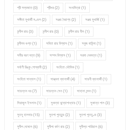
শ্রী সদ্যজাত (0)
শ্রীধর (2)
সংঘমিত্রা (1)
সঙ্গীতা মুখার্জী মণ্ডল (2)
সঞ্জয় বৈরাগ্য (2)
সঞ্জয় মুখার্জি (1)
সন্দীপ রায় (3)
সন্দীপ রায় (0)
সন্দীপ রায় নীল (1)
সন্দীপন গুপ্ত (1)
সবিতা রায় বিশ্বাস (1)
সবুজ বাসিন্দা (1)
সমীর বরণ দত্ত (9)
সম্পদ বিশ্বাস (1)
সরমা দেবদত্ত (1)
সর্বাণী রিঙ্কু গোস্বামী (2)
সংহিতা ভৌমিক (1)
সংহিতা সান্যাল (1)
সান্ত্বনা ব্যানার্জী (4)
সায়নী ব্যানার্জী (1)
সায়ন্তন ধর (7)
সায়ন্তন সেন (1)
সাহানা নন্দন (1)
সিরাজুল ইসলাম (1)
সুকন্যা বন্দ্যোপাধ্যায় (1)
সুকান্ত পাল (3)
সুতনু হালদার (15)
সুতপা পুততুন্ড (2)
সুতপা পূততুণ্ড (3)
সুদীপ ঘোষাল (6)
সুদীপা বর্মণ রায় (2)
সুদীপ্ত পারিয়াল (6)