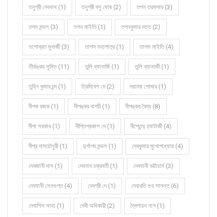
তনুশ্রী দেবনাথ (1)
তনুশ্রী বসু ঘোষ (2)
তপন তরফদার (3)
তপন মন্ডল (3)
তপন মাইতি (1)
তপনকুমার দত্ত (2)
তপোব্রত মুখার্জী (3)
তাপস মহাপাত্র (1)
তাপস মাইতি (4)
তীর্থঙ্কর সুমিত (11)
তুলি ব্যানার্জি (1)
তুলি ব্যানার্জী (1)
তুহিন কুমার চন্দ (1)
ত্রিদিবেশ দে (2)
দয়াময় পোদ্দার (1)
দীপক রজক (1)
দীপঙ্কর বাগচী (1)
দীপঙ্কর বৈদ্য (8)
দীপা সরকার (1)
দীপ্তিপ্রকাশ দে (1)
দীপ্তেন্দু চ্যাটার্জী (4)
দীপ্র দাসচৌধুরী (1)
দুর্গাপদ মন্ডল (1)
দেবকুমার মুখোপাধ্যায় (4)
দেবজানী দাস (1)
দেবনাথ চক্রবর্তী (1)
দেবযানী ভট্টাচার্য (3)
দেবযানী সেনগুপ্ত (4)
দেবশ্রী দে (1)
দেবারতি গুহ সামন্ত (6)
দেবাশিস সাহা (1)
দেবী অধিকারী (2)
দ্বৈপায়ন নাগ (1)