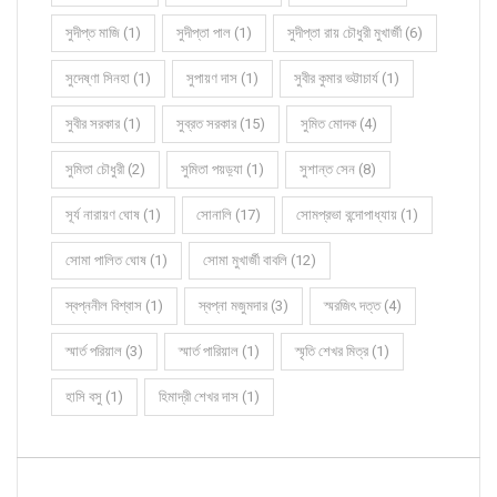
সুদীপ্ত মাজি (1)
সুদীপ্তা পাল (1)
সুদীপ্তা রায় চৌধুরী মুখার্জী (6)
সুদেষ্ণা সিনহা (1)
সুপায়ণ দাস (1)
সুবীর কুমার ভট্টাচার্য (1)
সুবীর সরকার (1)
সুব্রত সরকার (15)
সুমিত মোদক (4)
সুমিতা চৌধুরী (2)
সুমিতা পয়ড়্যা (1)
সুশান্ত সেন (8)
সূর্য নারায়ণ ঘোষ (1)
সোনালি (17)
সোমপ্রভা বন্দোপাধ্যায় (1)
সোমা পালিত ঘোষ (1)
সোমা মুখার্জী বাবলি (12)
স্বপ্ননীল বিশ্বাস (1)
স্বপ্না মজুমদার (3)
স্মরজিৎ দত্ত (4)
স্মার্ত পরিয়াল (3)
স্মার্ত পারিয়াল (1)
স্মৃতি শেখর মিত্র (1)
হাসি বসু (1)
হিমাদ্রী শেখর দাস (1)