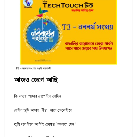
T3 - নববর্ষ সংখ্যায় মঞ্জরী ব্যানার্জী
আজও জেগে আছি
কি ভালো আমার লেগেছিল সেদিন
যেদিন তুমি আমায় ‘নীরা’ নামে ডেকেছিলে
তুমি বলেছিলে আমিই তোমার ‘বনলতা সেন ’