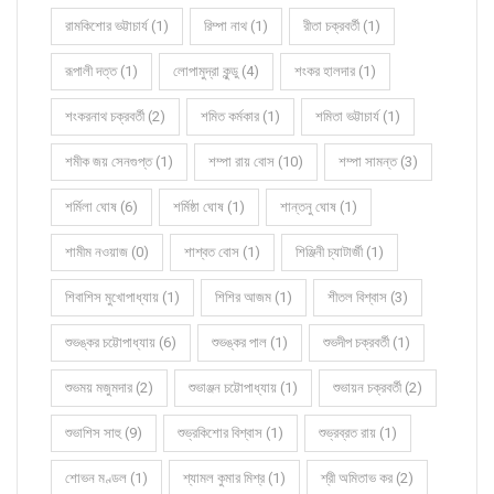
রামকিশোর ভট্টাচার্য (1)
রিম্পা নাথ (1)
রীতা চক্রবর্তী (1)
রূপালী দত্ত (1)
লোপামুদ্রা কুন্ডু (4)
শংকর হালদার (1)
শংকরনাথ চক্রবর্তী (2)
শমিত কর্মকার (1)
শমিতা ভট্টাচার্য (1)
শমীক জয় সেনগুপ্ত (1)
শম্পা রায় বোস (10)
শম্পা সামন্ত (3)
শর্মিলা ঘোষ (6)
শর্মিষ্ঠা ঘোষ (1)
শান্তনু ঘোষ (1)
শামীম নওয়াজ (0)
শাশ্বত বোস (1)
শিঞ্জিনী চ্যাটার্জী (1)
শিবাশিস মুখোপাধ্যায় (1)
শিশির আজম (1)
শীতল বিশ্বাস (3)
শুভঙ্কর চট্টোপাধ্যায় (6)
শুভঙ্কর পাল (1)
শুভদীপ চক্রবর্তী (1)
শুভময় মজুমদার (2)
শুভাঞ্জন চট্টোপাধ্যায় (1)
শুভায়ন চক্রবর্তী (2)
শুভাশিস সাহু (9)
শুভ্রকিশোর বিশ্বাস (1)
শুভ্রব্রত রায় (1)
শোভন মণ্ডল (1)
শ্যামল কুমার মিশ্র (1)
শ্রী অমিতাভ কর (2)