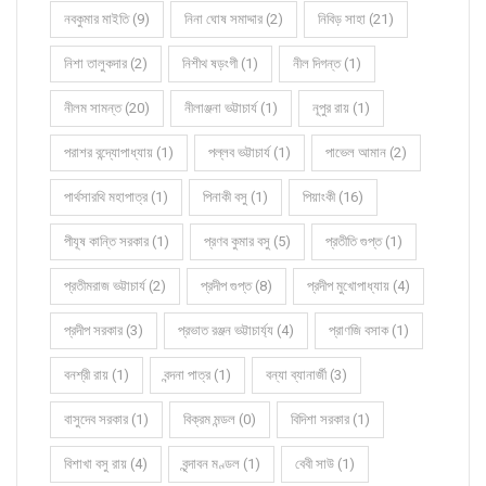
নবকুমার মাইতি (9)
নিনা ঘোষ সমাদ্দার (2)
নিবিড় সাহা (21)
নিশা তালুকদার (2)
নিশীথ ষড়ংগী (1)
নীল দিগন্ত (1)
নীলম সামন্ত (20)
নীলাঞ্জনা ভট্টাচার্য (1)
নূপুর রায় (1)
পরাশর বন্দ্যোপাধ্যায় (1)
পল্লব ভট্টাচার্য (1)
পাভেল আমান (2)
পার্থসারথি মহাপাত্র (1)
পিনাকী বসু (1)
পিয়াংকী (16)
পীযূষ কান্তি সরকার (1)
প্রণব কুমার বসু (5)
প্রতীতি গুপ্ত (1)
প্রতীমরাজ ভট্টাচার্য (2)
প্রদীপ গুপ্ত (8)
প্রদীপ মুখোপাধ্যায় (4)
প্রদীপ সরকার (3)
প্রভাত রঞ্জন ভট্টাচার্য্য (4)
প্রাণজি বসাক (1)
বনশ্রী রায় (1)
বন্দনা পাত্র (1)
বন্যা ব্যানার্জী (3)
বাসুদেব সরকার (1)
বিক্রম মন্ডল (0)
বিদিশা সরকার (1)
বিশাখা বসু রায় (4)
বৃন্দাবন মণ্ডল (1)
বেবী সাউ (1)