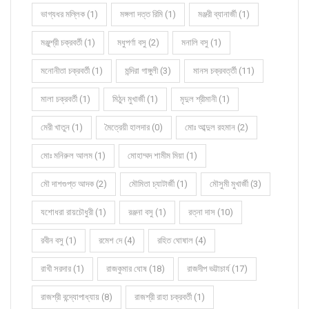
ভাগ্যধর মল্লিক (1)
মঙ্গলা দত্ত রিমি (1)
মঞ্জরী ব্যানার্জী (1)
মঞ্জুশ্রী চক্রবর্তী (1)
মধুপর্ণা বসু (2)
মনালি বসু (1)
মনোনীতা চক্রবর্তী (1)
মন্দিরা গাঙ্গুলী (3)
মানস চক্রবর্ত্তী (11)
মালা চক্রবর্তী (1)
মিঠুন মুখার্জী (1)
মৃদুল শ্রীমানী (1)
মেরী খাতুন (1)
মৈত্রেয়ী হালদার (0)
মোঃ আব্দুল রহমান (2)
মোঃ মনিরুল আলম (1)
মোহাম্মদ শামীম মিয়া (1)
মৌ দাশগুপ্ত আদক (2)
মৌমিতা চ্যাটার্জী (1)
মৌসুমী মুখার্জী (3)
যশোধরা রায়চৌধুরী (1)
রঞ্জনা বসু (1)
রত্না দাস (10)
রবীন বসু (1)
রমেশ দে (4)
রহিত ঘোষাল (4)
রাখী সরদার (1)
রাজকুমার ঘোষ (18)
রাজদীপ ভট্টাচার্য (17)
রাজশ্রী বন্দ্যোপাধ্যায় (8)
রাজশ্রী রাহা চক্রবর্তী (1)