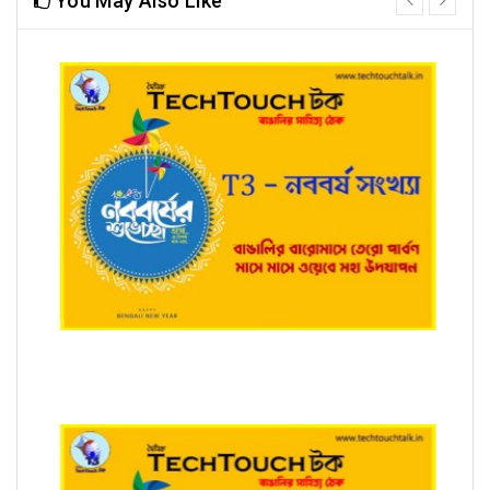
You May Also Like
next
T3 - নববর্ষ সংখ্যায় রাজকুমার ঘোষ