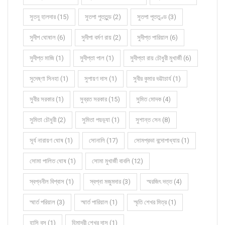
সুতনু হালদার (15)
সুতপা পুততুন্ড (2)
সুতপা পূততুণ্ড (3)
সুদীপ ঘোষাল (6)
সুদীপা বর্মণ রায় (2)
সুদীপ্ত পারিয়াল (6)
সুদীপ্ত মাজি (1)
সুদীপ্তা পাল (1)
সুদীপ্তা রায় চৌধুরী মুখার্জী (6)
সুদেষ্ণা সিনহা (1)
সুপায়ণ দাস (1)
সুবীর কুমার ভট্টাচার্য (1)
সুবীর সরকার (1)
সুব্রত সরকার (15)
সুমিত মোদক (4)
সুমিতা চৌধুরী (2)
সুমিতা পয়ড়্যা (1)
সুশান্ত সেন (8)
সূর্য নারায়ণ ঘোষ (1)
সোনালি (17)
সোমপ্রভা বন্দোপাধ্যায় (1)
সোমা পালিত ঘোষ (1)
সোমা মুখার্জী বাবলি (12)
স্বপ্ননীল বিশ্বাস (1)
স্বপ্না মজুমদার (3)
স্মরজিৎ দত্ত (4)
স্মার্ত পরিয়াল (3)
স্মার্ত পারিয়াল (1)
স্মৃতি শেখর মিত্র (1)
হাসি বসু (1)
হিমাদ্রী শেখর দাস (1)