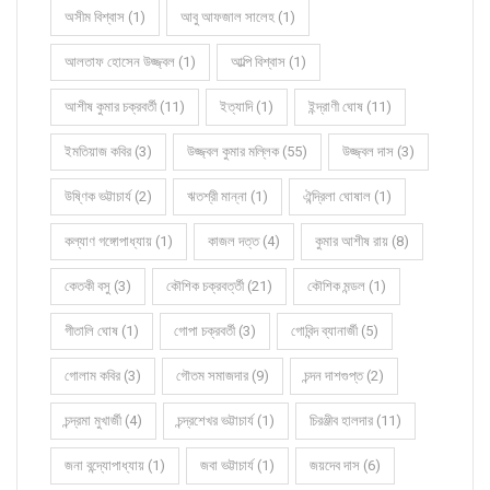
অসীম বিশ্বাস (1)
আবু আফজাল সালেহ (1)
আলতাফ হোসেন উজ্জ্বল (1)
আল্পি বিশ্বাস (1)
আশীষ কুমার চক্রবর্তী (11)
ইত্যাদি (1)
ইন্দ্রাণী ঘোষ (11)
ইমতিয়াজ কবির (3)
উজ্জ্বল কুমার মল্লিক (55)
উজ্জ্বল দাস (3)
উষ্ণিক ভট্টাচার্য (2)
ঋতশ্রী মান্না (1)
ঐন্দ্রিলা ঘোষাল (1)
কল্যাণ গঙ্গোপাধ্যায় (1)
কাজল দত্ত (4)
কুমার আশীষ রায় (8)
কেতকী বসু (3)
কৌশিক চক্রবর্ত্তী (21)
কৌশিক মন্ডল (1)
গীতালি ঘোষ (1)
গোপা চক্রবর্তী (3)
গোবিন্দ ব্যানার্জী (5)
গোলাম কবির (3)
গৌতম সমাজদার (9)
চন্দন দাশগুপ্ত (2)
চন্দ্রমা মুখার্জী (4)
চন্দ্রশেখর ভট্টাচার্য (1)
চিরঞ্জীব হালদার (11)
জনা বন্দ্যোপাধ্যায় (1)
জবা ভট্টাচার্য (1)
জয়দেব দাস (6)