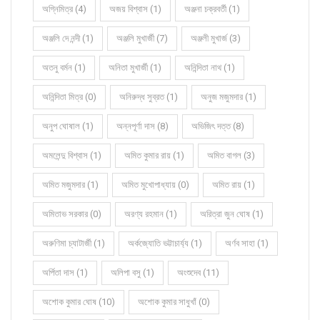
অগ্নিমিত্র (4)
অজয় বিশ্বাস (1)
অঞ্জনা চক্রবর্তী (1)
অঞ্জলি দে নন্দী (1)
অঞ্জলি মুখার্জী (7)
অঞ্জলী মুখার্জ (3)
অতনু বর্মন (1)
অনিতা মুখার্জী (1)
অনিন্দিতা নাথ (1)
অনিন্দিতা মিত্র (0)
অনিরুদ্ধ সুব্রত (1)
অনুজ মজুমদার (1)
অনুপ ঘোষাল (1)
অন্নপূর্ণা দাস (8)
অভিজিৎ দত্ত (8)
অমলেন্দু বিশ্বাস (1)
অমিত কুমার রায় (1)
অমিত বাগল (3)
অমিত মজুমদার (1)
অমিত মুখোপাধ্যায় (0)
অমিত রায় (1)
অমিতাভ সরকার (0)
অরণ্য রহমান (1)
অরিত্রা জুন ঘোষ (1)
অরুণিমা চ্যাটার্জী (1)
অর্কজ্যোতি ভট্টাচার্য্য (1)
অর্ণব সাহা (1)
অর্পিতা দাস (1)
অলিপা বসু (1)
অংশুদেব (11)
অশোক কুমার ঘোষ (10)
অশোক কুমার সাধুখাঁ (0)