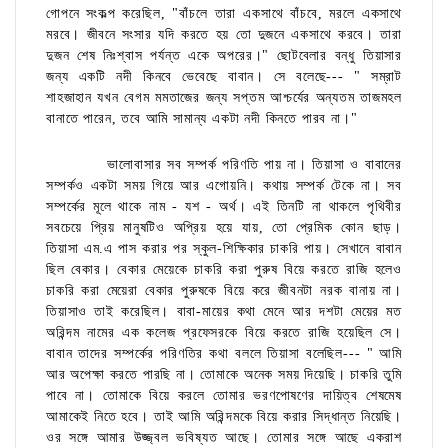
গোপনে সংকল্প করেছিল, "বাঁচলে তারা একসাথে বাঁচবে, মরলে একসাথে
মরবে। জীবনে সংসার যদি করতে হয় তো দুজনে একসাথে করবে। তারা
দুজন শেষ নিঃশ্বাস পর্যন্ত একে অপরের।" ছোটবেলার বন্ধু তিয়াসার
জন্য একটি নদী কিনবে ভেবেছে বাবান। সে বলেছে--- " সম্রাট
শাহজাহান যখন বেগম মমতাজের জন্য সপ্তম আশ্চর্যের অন্যতম তাজমহল
বানাতে পারেন, তবে আমি সামান্য একটা নদী কিনতে পারব না।"
ভালোবাসার সব সম্পর্ক পরিণতি পায় না। তিয়াসা ও বাবানের
সম্পর্কও একটা সময় গিয়ে আর এগোয়নি। কথায় সম্পর্ক টেকে না। সব
সম্পর্কের মূলে থাকে নাম - যশ - অর্থ। এই তিনটি না থাকলে পৃথিবীর
সবচেয়ে প্রিয় মানুষটিও অপ্রিয় হয়ে যায়, তো প্রেমিক কোন ছাড়।
তিয়াসা এম.এ পাস করার পর স্কুল-শিক্ষিকার চাকরি পায়। সেখানে বাবান
ছিল বেকার। বেকার মেয়েকে চাকরি করা পুরুষ বিয়ে করতে রাজি হলেও
চাকরি করা মেয়েরা বেকার পুরুষকে বিয়ে করে জীবনটা নরক বানায় না।
তিয়াসাও তাই করেছিল। বাবা-মায়ের কথা মেনে আর দশটা মেয়ের মত
অরিন্দম নামের এক কলেজ প্রফেসরকে বিয়ে করতে রাজি হয়েছিল সে।
বাবান তাদের সম্পর্কের পরিণতির কথা বললে তিয়াসা বলেছিল--- " আমি
আর অপেক্ষা করতে পারছি না। তোমাকে অনেক সময় দিয়েছি। চাকরি তুমি
পাবে না। তোমাকে বিয়ে করলে তোমার ভরণপোষণের দায়িত্ব শেষমেষ
আমাকেই নিতে হবে। তাই আমি অরিন্দমকে বিয়ে করার সিদ্ধান্ত নিয়েছি।
ওর সঙ্গে আমার উজ্জ্বল ভবিষ্যত আছে। তোমার সঙ্গে আছে একরাশ