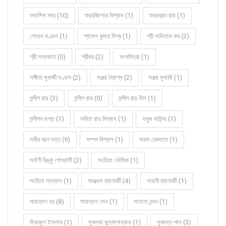
শুভাশিস সাহু (10)
শুভ্রকিশোর বিশ্বাস (1)
শুভ্রব্রত রায় (1)
শোভন মণ্ডল (1)
শ্যামল কুমার মিশ্র (1)
শ্রী অমিতাভ কর (2)
শ্রী সদ্যজাত (0)
শ্রীধর (2)
সংঘমিত্রা (1)
সঙ্গীতা মুখার্জী মণ্ডল (2)
সঞ্জয় বৈরাগ্য (2)
সঞ্জয় মুখার্জি (1)
সন্দীপ রায় (3)
সন্দীপ রায় (0)
সন্দীপ রায় নীল (1)
সন্দীপন গুপ্ত (1)
সবিতা রায় বিশ্বাস (1)
সবুজ বাসিন্দা (1)
সমীর বরণ দত্ত (9)
সম্পদ বিশ্বাস (1)
সরমা দেবদত্ত (1)
সর্বাণী রিঙ্কু গোস্বামী (2)
সংহিতা ভৌমিক (1)
সংহিতা সান্যাল (1)
সান্ত্বনা ব্যানার্জী (4)
সায়নী ব্যানার্জী (1)
সায়ন্তন ধর (8)
সায়ন্তন সেন (1)
সাহানা নন্দন (1)
সিরাজুল ইসলাম (1)
সুকন্যা বন্দ্যোপাধ্যায় (1)
সুকান্ত পাল (3)