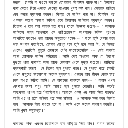
মরলে। চাকরি না করলে সমাজে তোমাদের স্ট্যাটাস থাকে না।" তিয়াসার
বাবা মেয়ের বিয়ে এভাবে ভেস্তে যাওয়ায় খুবই কষ্ট পান। মেয়েকে জামিনে
বের করার ব্যবস্থা করেন। কিন্তু সে জামিন পায় না। তিনদিন পর
একজন অচেনা অজানা উকিল এসে তিয়াসার জামিনের ব্যবস্থা করেন।
তিয়াসা ও তার বাবা অবাক হয়ে যান। তাকে জিজ্ঞাসা করেন--- " আমাকে
জামিনের জন্য আপনাকে কে পাঠিয়েছেন?" আগন্তুক উকিল প্রথমে
আপত্তি করলেও পরে তাদের অনুরোধে বলেন--- " যাকে তুমি বেকার বলে
শত অপমান করেছিলে, তোমার যোগ্য বলে তুমি মনে করো নি, যে নিজের
থেকেও প্রতিটি মুহূর্তে তোমাকে বেশি ভালোবেসেছিল --- সেই অধমই
আজ তোমাকে জামিন করিয়েছে। আমি সেই অধমের কাকা।" তিয়াসা
বুঝতে পারে বাবানই আজ তাকে জেলবাস থেকে মুক্ত করেছে। জামিনের
ব্যবস্থাটি তারই। সে নিজের ভুল বুঝতে পারে। সে বুঝতে পারে চাকরি
থেকে মানুষের ভালোবাসা অনেক মূল্যবান। এভাবে তার জীবন থেকে তার
চলে যাওয়া উচিত হয়নি। সে বাবানের কাকাকে বলে--- " বাবান এখন
কোথায় কাকা বাবু? আমি আমার ভুল বুঝতে পেরেছি। আমি অর্থের
অহংকারে পাগল হয়ে গিয়েছিলাম। আমাকে একটু ওর কাছে নিয়ে যাবেন?
আমি ওর পা দুটো জড়িয়ে ধরে ক্ষমা চাইবো। ও আমাকে ক্ষমা করে দিলেই
হবে। আমাকে বিয়ে করতে হবে না। আমি ওকে অনেক অপমান করেছি।
আমি খুবই অনুতপ্ত।"
বাবানের কাকা এরপর তিয়াসাকে তার বাড়িতে নিয়ে যান। বাবান তাদের