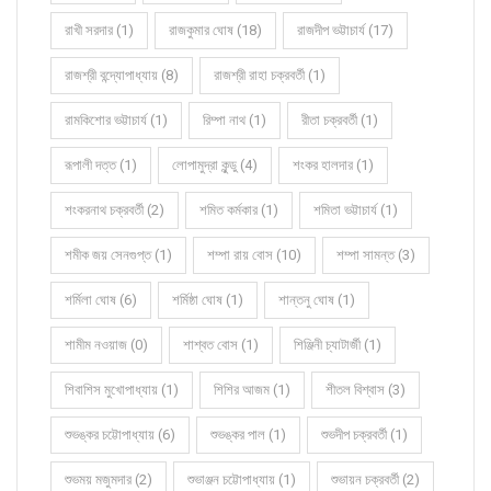
রাখী সরদার (1)
রাজকুমার ঘোষ (18)
রাজদীপ ভট্টাচার্য (17)
রাজশ্রী বন্দ্যোপাধ্যায় (8)
রাজশ্রী রাহা চক্রবর্তী (1)
রামকিশোর ভট্টাচার্য (1)
রিম্পা নাথ (1)
রীতা চক্রবর্তী (1)
রূপালী দত্ত (1)
লোপামুদ্রা কুন্ডু (4)
শংকর হালদার (1)
শংকরনাথ চক্রবর্তী (2)
শমিত কর্মকার (1)
শমিতা ভট্টাচার্য (1)
শমীক জয় সেনগুপ্ত (1)
শম্পা রায় বোস (10)
শম্পা সামন্ত (3)
শর্মিলা ঘোষ (6)
শর্মিষ্ঠা ঘোষ (1)
শান্তনু ঘোষ (1)
শামীম নওয়াজ (0)
শাশ্বত বোস (1)
শিঞ্জিনী চ্যাটার্জী (1)
শিবাশিস মুখোপাধ্যায় (1)
শিশির আজম (1)
শীতল বিশ্বাস (3)
শুভঙ্কর চট্টোপাধ্যায় (6)
শুভঙ্কর পাল (1)
শুভদীপ চক্রবর্তী (1)
শুভময় মজুমদার (2)
শুভাঞ্জন চট্টোপাধ্যায় (1)
শুভায়ন চক্রবর্তী (2)