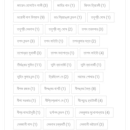
জায়েদ হোসাইন লাকী (3)
জাহির খান (1)
ঝিলম ত্রিবেদী (1)
ডরোথী দাশ বিশ্বাস (9)
ডাঃ প্রিয়াঙ্কা মন্ডল (1)
তনুশ্রী ঘোষ (1)
তনুশ্রী দেবনাথ (1)
তনুশ্রী বসু ঘোষ (2)
তপন তরফদার (3)
তপন মন্ডল (3)
তপন মাইতি (1)
তপনকুমার দত্ত (2)
তপোব্রত মুখার্জী (3)
তাপস মহাপাত্র (1)
তাপস মাইতি (4)
তীর্থঙ্কর সুমিত (11)
তুলি ব্যানার্জি (1)
তুলি ব্যানার্জী (1)
তুহিন কুমার চন্দ (1)
ত্রিদিবেশ দে (2)
দয়াময় পোদ্দার (1)
দীপক রজক (1)
দীপঙ্কর বাগচী (1)
দীপঙ্কর বৈদ্য (8)
দীপা সরকার (1)
দীপ্তিপ্রকাশ দে (1)
দীপ্তেন্দু চ্যাটার্জী (4)
দীপ্র দাসচৌধুরী (1)
দুর্গাপদ মন্ডল (1)
দেবকুমার মুখোপাধ্যায় (4)
দেবজানী দাস (1)
দেবনাথ চক্রবর্তী (1)
দেবযানী ভট্টাচার্য (3)