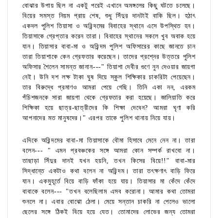
বোঝার উপায় ছিল না একটু পরেই এখানে অমঙ্গলের কিছু ঘটতে চলেছে।
বিয়ের সমস্ত নিয়ম প্রায় শেষ, শুধু সিঁদুর দানটাই বাকি ছিল। হঠাৎ
একদল পুলিশ তিয়াসা ও অরিন্দমের বিবাহের স্থানে এসে উপস্থিত হন।
তিয়াসাকে গ্রেপ্তার করেন তারা। বিবাহের স্থানের সকলে খুব অবাক হয়ে
যান। তিয়াসার বাবা-মা ও অরিন্দম পুলিশ অফিসারের কাছে জানতে চান
তারা তিয়াশাকে কেন গ্রেফতার করেছেন। তাদের প্রশ্নের উত্তরে পুলিশ
অফিসার শৈলেন সামন্ত জানান---" তিয়াশা দেবীর গুণে নুন দেওয়ার জায়গা
নেই। উনি দশ লক্ষ টাকা ঘুষ দিয়ে স্কুল শিক্ষিকার চাকরিটা পেয়েছেন।
তার বিরুদ্ধে প্রমাণও আমরা পেয়ে গেছি। তিনি একা নন, এরকম
পঁচিশজনকে সারা জায়গা থেকে গ্রেফতার করা হয়েছে। জালিয়াতি করে
শিক্ষিকা হয়ে ছাত্র-ছাত্রীদের কি শিক্ষা দেবেন? আমরা ঘৃণা করি
আপনাদের মত মানুষদের।" এরপর তাকে পুলিশ থানায় নিয়ে যায়।
এদিকে অরিন্দমের বাবা-মা তিয়াসাকে বৌমা হিসাবে মেনে নেন না। তারা
বলেন--- " এমন প্রবঞ্চকের সঙ্গে আমরা কোন সম্পর্ক রাখবো না।
তাছাড়া সিঁদুর দানই যখন হয়নি, তখন কিসের বিয়ে!!" বাবা-মার
সিদ্ধান্তে একটাও কথা বলেন না অরিন্দম। তারা তৎক্ষণাৎ বাড়ি ফিরে
যান। একমুহূর্তে বিয়ে বাড়ি ফাঁকা হয়ে যায়। তিয়াসার মা কেঁদে কেঁদে
বাবাকে বলেন--- "তখন বলেছিলাম এসব করোনা। আমার কথা তোমরা
শুনলে না। এবার বোঝো ঠেলা। মেয়ে সন্তান চাকরি না পেলেও ভালো
ছেলের সঙ্গে ঠিকই বিয়ে হয়ে যেত। তোমাদের লোভের জন্য তোমরা