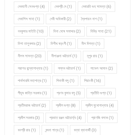
দেবযানী সেনগুপ্ত (4)
দেবশ্রী দে (1)
দেবারতি গুহ সামন্ত (6)
দেবাশিস সাহা (1)
দেবী অধিকারী (2)
দ্বৈপায়ন নাগ (1)
নবকুমার মাইতি (10)
নিনা ঘোষ সমাদ্দার (2)
নিবিড় সাহা (21)
নিশা তালুকদার (2)
নিশীথ ষড়ংগী (1)
নীল দিগন্ত (1)
নীলম সামন্ত (20)
নীলাঞ্জনা ভট্টাচার্য (1)
নূপুর রায় (1)
পরাশর বন্দ্যোপাধ্যায় (1)
পল্লব ভট্টাচার্য (1)
পাভেল আমান (2)
পার্থসারথি মহাপাত্র (1)
পিনাকী বসু (1)
পিয়াংকী (16)
পীযূষ কান্তি সরকার (1)
প্রণব কুমার বসু (5)
প্রতীতি গুপ্ত (1)
প্রতীমরাজ ভট্টাচার্য (2)
প্রদীপ গুপ্ত (8)
প্রদীপ মুখোপাধ্যায় (4)
প্রদীপ সরকার (3)
প্রভাত রঞ্জন ভট্টাচার্য্য (4)
প্রাণজি বসাক (1)
বনশ্রী রায় (1)
বন্দনা পাত্র (1)
বন্যা ব্যানার্জী (3)