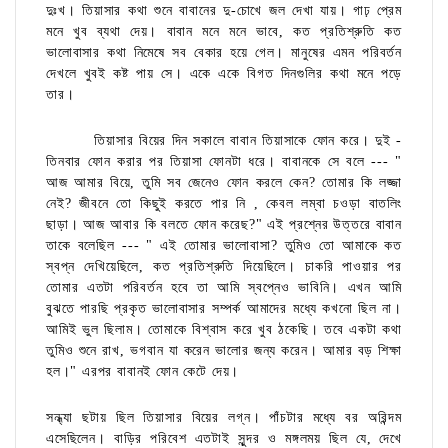
দুঃখ। তিয়াসার কথা শুনে বাবানের দু-চোখে জল দেখা যায়। গাঢ় প্রেম
মনে খুব ব্যথা দেয়। বাবান মনে মনে ভাবে, কত প্রতিশ্রুতি কত
ভালোবাসার কথা নিমেষে সব বেকার হয়ে গেল। মানুষের এমন পরিবর্তন
দেখলে খুবই কষ্ট পায় সে। একে একে বিগত দিনগুলির কথা মনে পড়ে
তার।
তিয়াসার বিয়ের দিন সকালে বাবান তিয়াসাকে ফোন করে। দুই -
তিনবার ফোন করার পর তিয়াসা ফোনটা ধরে। বাবানকে সে বলে --- "
আজ আমার বিয়ে, তুমি সব জেনেও ফোন করলে কেন? তোমার কি লজ্জা
নেই? জীবনে তো কিছুই করতে পার নি , কেবল লম্বা চওড়া বাতলিং
ছাড়া। আজ আবার কি বলতে ফোন করেছ?" এই প্রশ্নের উত্তরে বাবান
তাকে বলেছিল --- " এই তোমার ভালোবাসা? তুমিও তো আমাকে কত
স্বপ্ন দেখিয়েছিলে, কত প্রতিশ্রুতি দিয়েছিলে। চাকরি পাওয়ার পর
তোমার এতটা পরিবর্তন হবে তা আমি স্বপ্নেও ভাবিনি। এখন আমি
বুঝতে পারছি প্রকৃত ভালোবাসার সম্পর্ক আমাদের মধ্যে কখনো ছিল না।
আমিই ভুল ছিলাম। তোমাকে বিশ্বাস করে খুব ঠকেছি। তবে একটা কথা
তুমিও শুনে রাখ, ভগবান যা করেন ভালোর জন্য করেন। আমার বড় শিক্ষা
হল।" এরপর বাবানই ফোন কেটে দেয়।
সন্ধ্যা ছটায় ছিল তিয়াসার বিয়ের লগ্ন। পাঁচটার মধ্যে বর অরিন্দম
এসেছিলেন। বাড়ির পরিবেশ এতটাই সুন্দর ও মঙ্গলময় ছিল যে, দেখে