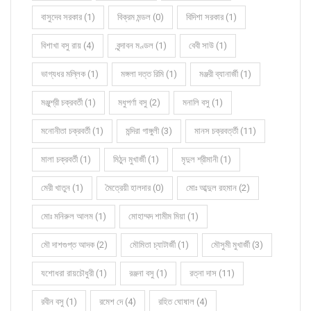
বাসুদেব সরকার (1)
বিক্রম মন্ডল (0)
বিদিশা সরকার (1)
বিশাখা বসু রায় (4)
বৃন্দাবন মণ্ডল (1)
বেবী সাউ (1)
ভাগ্যধর মল্লিক (1)
মঙ্গলা দত্ত রিমি (1)
মঞ্জরী ব্যানার্জী (1)
মঞ্জুশ্রী চক্রবর্তী (1)
মধুপর্ণা বসু (2)
মনালি বসু (1)
মনোনীতা চক্রবর্তী (1)
মন্দিরা গাঙ্গুলী (3)
মানস চক্রবর্ত্তী (11)
মালা চক্রবর্তী (1)
মিঠুন মুখার্জী (1)
মৃদুল শ্রীমানী (1)
মেরী খাতুন (1)
মৈত্রেয়ী হালদার (0)
মোঃ আব্দুল রহমান (2)
মোঃ মনিরুল আলম (1)
মোহাম্মদ শামীম মিয়া (1)
মৌ দাশগুপ্ত আদক (2)
মৌমিতা চ্যাটার্জী (1)
মৌসুমী মুখার্জী (3)
যশোধরা রায়চৌধুরী (1)
রঞ্জনা বসু (1)
রত্না দাস (11)
রবীন বসু (1)
রমেশ দে (4)
রহিত ঘোষাল (4)