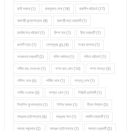
রাখী সরদার (1)
রাজকুমার ঘোষ (18)
রাজদীপ ভট্টাচার্য (17)
রাজশ্রী বন্দ্যোপাধ্যায় (8)
রাজশ্রী রাহা চক্রবর্তী (1)
রামকিশোর ভট্টাচার্য (1)
রিম্পা নাথ (1)
রীতা চক্রবর্তী (1)
রূপালী দত্ত (1)
লোপামুদ্রা কুন্ডু (4)
শংকর হালদার (1)
শংকরনাথ চক্রবর্তী (2)
শমিত কর্মকার (1)
শমিতা ভট্টাচার্য (1)
শমীক জয় সেনগুপ্ত (1)
শম্পা রায় বোস (10)
শম্পা সামন্ত (3)
শর্মিলা ঘোষ (6)
শর্মিষ্ঠা ঘোষ (1)
শান্তনু ঘোষ (1)
শামীম নওয়াজ (0)
শাশ্বত বোস (1)
শিঞ্জিনী চ্যাটার্জী (1)
শিবাশিস মুখোপাধ্যায় (1)
শিশির আজম (1)
শীতল বিশ্বাস (3)
শুভঙ্কর চট্টোপাধ্যায় (6)
শুভঙ্কর পাল (1)
শুভদীপ চক্রবর্তী (1)
শুভময় মজুমদার (2)
শুভাঞ্জন চট্টোপাধ্যায় (1)
শুভায়ন চক্রবর্তী (2)