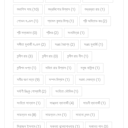
শুভাশিস সাহু (10)
শুভ্রকিশোর বিশ্বাস (1)
শুভ্রব্রত রায় (1)
শোভন মণ্ডল (1)
শ্যামল কুমার মিশ্র (1)
শ্রী অমিতাভ কর (2)
শ্রী সদ্যজাত (0)
শ্রীধর (2)
সংঘমিত্রা (1)
সঙ্গীতা মুখার্জী মণ্ডল (2)
সঞ্জয় বৈরাগ্য (2)
সঞ্জয় মুখার্জি (1)
সন্দীপ রায় (3)
সন্দীপ রায় (0)
সন্দীপ রায় নীল (1)
সন্দীপন গুপ্ত (1)
সবিতা রায় বিশ্বাস (1)
সবুজ বাসিন্দা (1)
সমীর বরণ দত্ত (9)
সম্পদ বিশ্বাস (1)
সরমা দেবদত্ত (1)
সর্বাণী রিঙ্কু গোস্বামী (2)
সংহিতা ভৌমিক (1)
সংহিতা সান্যাল (1)
সান্ত্বনা ব্যানার্জী (4)
সায়নী ব্যানার্জী (1)
সায়ন্তন ধর (8)
সায়ন্তন সেন (1)
সাহানা নন্দন (1)
সিরাজুল ইসলাম (1)
সুকন্যা বন্দ্যোপাধ্যায় (1)
সুকান্ত পাল (3)