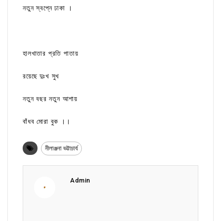
নতুন স্বপ্নে ঢাকা ।
হালখাতার প্রতি পাতায়
রয়েছে দুঃখ সুখ
নতুন বছর নতুন আশায়
বাঁধব মোরা বুক ।।
নীলাঞ্জনা ভট্টাচার্য
Admin