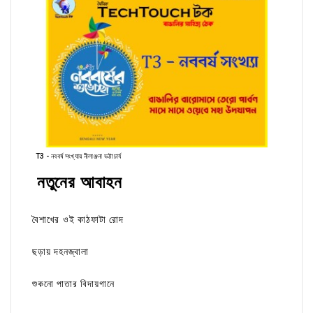
T3 - নববর্ষ সংখ্যায় নীলাঞ্জনা ভট্টাচার্য
নতুনের আবাহন
বৈশাখের ওই কাঠফাটা রোদ
ছড়ায় দহনজ্বালা
শুকনো পাতার বিদায়গানে