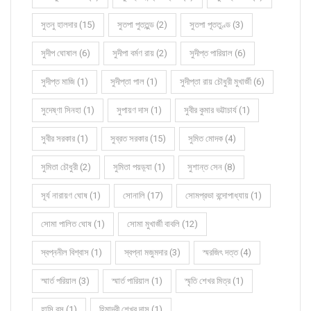
সুতনু হালদার (15)
সুতপা পুততুন্ড (2)
সুতপা পূততুণ্ড (3)
সুদীপ ঘোষাল (6)
সুদীপা বর্মণ রায় (2)
সুদীপ্ত পারিয়াল (6)
সুদীপ্ত মাজি (1)
সুদীপ্তা পাল (1)
সুদীপ্তা রায় চৌধুরী মুখার্জী (6)
সুদেষ্ণা সিনহা (1)
সুপায়ণ দাস (1)
সুবীর কুমার ভট্টাচার্য (1)
সুবীর সরকার (1)
সুব্রত সরকার (15)
সুমিত মোদক (4)
সুমিতা চৌধুরী (2)
সুমিতা পয়ড়্যা (1)
সুশান্ত সেন (8)
সূর্য নারায়ণ ঘোষ (1)
সোনালি (17)
সোমপ্রভা বন্দোপাধ্যায় (1)
সোমা পালিত ঘোষ (1)
সোমা মুখার্জী বাবলি (12)
স্বপ্ননীল বিশ্বাস (1)
স্বপ্না মজুমদার (3)
স্মরজিৎ দত্ত (4)
স্মার্ত পরিয়াল (3)
স্মার্ত পারিয়াল (1)
স্মৃতি শেখর মিত্র (1)
হাসি বসু (1)
হিমাদ্রী শেখর দাস (1)