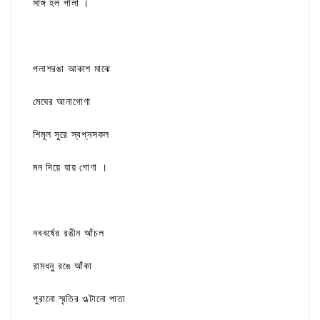
সাঙ্গ হল পালা ।
পলাশরঙা আকাশ মাঝে
মেঘের আনাগোণা
শিমূল সুরে স্বপ্নসকল
মন দিয়ে যায় গোণা ।
নববর্ষের রঙীন আঁচল
রামধনু রঙে আঁকা
পুরানো স্মৃতির ওল্টানো পাতা