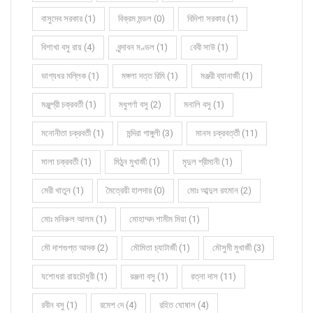
বাসুদেব সরকার (1)
বিক্রম মন্ডল (0)
বিদিশা সরকার (1)
বিশাখা বসু রায় (4)
বৃন্দাবন মণ্ডল (1)
বেবী সাউ (1)
ভাগ্যধর মল্লিক (1)
মঙ্গলা দত্ত রিমি (1)
মঞ্জরী ব্যানার্জী (1)
মঞ্জুশ্রী চক্রবর্তী (1)
মধুপর্ণা বসু (2)
মনালি বসু (1)
মনোনীতা চক্রবর্তী (1)
মন্দিরা গাঙ্গুলী (3)
মানস চক্রবর্ত্তী (11)
মালা চক্রবর্তী (1)
মিঠুন মুখার্জী (1)
মৃদুল শ্রীমানী (1)
মেরী খাতুন (1)
মৈত্রেয়ী হালদার (0)
মোঃ আব্দুল রহমান (2)
মোঃ মনিরুল আলম (1)
মোহাম্মদ শামীম মিয়া (1)
মৌ দাশগুপ্ত আদক (2)
মৌমিতা চ্যাটার্জী (1)
মৌসুমী মুখার্জী (3)
যশোধরা রায়চৌধুরী (1)
রঞ্জনা বসু (1)
রত্না দাস (11)
রবীন বসু (1)
রমেশ দে (4)
রহিত ঘোষাল (4)