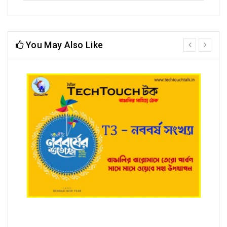
You May Also Like
prev
next
T3 - নববর্ষ সংখ্যায় রাজকুমার ঘোষ