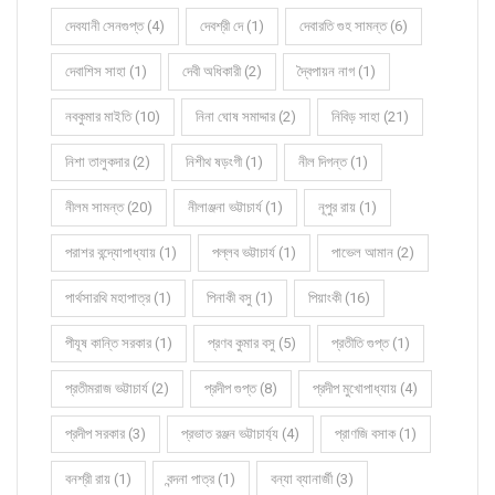
দেবযানী সেনগুপ্ত (4)
দেবশ্রী দে (1)
দেবারতি গুহ সামন্ত (6)
দেবাশিস সাহা (1)
দেবী অধিকারী (2)
দ্বৈপায়ন নাগ (1)
নবকুমার মাইতি (10)
নিনা ঘোষ সমাদ্দার (2)
নিবিড় সাহা (21)
নিশা তালুকদার (2)
নিশীথ ষড়ংগী (1)
নীল দিগন্ত (1)
নীলম সামন্ত (20)
নীলাঞ্জনা ভট্টাচার্য (1)
নূপুর রায় (1)
পরাশর বন্দ্যোপাধ্যায় (1)
পল্লব ভট্টাচার্য (1)
পাভেল আমান (2)
পার্থসারথি মহাপাত্র (1)
পিনাকী বসু (1)
পিয়াংকী (16)
পীযূষ কান্তি সরকার (1)
প্রণব কুমার বসু (5)
প্রতীতি গুপ্ত (1)
প্রতীমরাজ ভট্টাচার্য (2)
প্রদীপ গুপ্ত (8)
প্রদীপ মুখোপাধ্যায় (4)
প্রদীপ সরকার (3)
প্রভাত রঞ্জন ভট্টাচার্য্য (4)
প্রাণজি বসাক (1)
বনশ্রী রায় (1)
বন্দনা পাত্র (1)
বন্যা ব্যানার্জী (3)