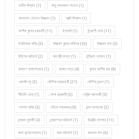
অসীম বিশ্বাস (1)
আবু আফজাল সালেহ (1)
আলতাফ হোসেন উজ্জ্বল (1)
আল্পি বিশ্বাস (1)
আশীষ কুমার চক্রবর্তী (11)
ইত্যাদি (1)
ইন্দ্রাণী ঘোষ (11)
ইমতিয়াজ কবির (3)
উজ্জ্বল কুমার মল্লিক (55)
উজ্জ্বল দাস (3)
উষ্ণিক ভট্টাচার্য (2)
ঋতশ্রী মান্না (1)
ঐন্দ্রিলা ঘোষাল (1)
কল্যাণ গঙ্গোপাধ্যায় (1)
কাজল দত্ত (4)
কুমার আশীষ রায় (8)
কেতকী বসু (3)
কৌশিক চক্রবর্ত্তী (21)
কৌশিক মন্ডল (1)
গীতালি ঘোষ (1)
গোপা চক্রবর্তী (3)
গোবিন্দ ব্যানার্জী (5)
গোলাম কবির (3)
গৌতম সমাজদার (9)
চন্দন দাশগুপ্ত (2)
চন্দ্রমা মুখার্জী (4)
চন্দ্রশেখর ভট্টাচার্য (1)
চিরঞ্জীব হালদার (11)
জনা বন্দ্যোপাধ্যায় (1)
জবা ভট্টাচার্য (1)
জয়দেব দাস (6)