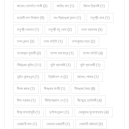
জায়েদ হোসাইন লাকী (3)
জাহির খান (1)
ঝিলম ত্রিবেদী (1)
ডরোথী দাশ বিশ্বাস (9)
ডাঃ প্রিয়াঙ্কা মন্ডল (1)
তনুশ্রী ঘোষ (1)
তনুশ্রী দেবনাথ (1)
তনুশ্রী বসু ঘোষ (2)
তপন তরফদার (3)
তপন মন্ডল (3)
তপন মাইতি (1)
তপনকুমার দত্ত (2)
তপোব্রত মুখার্জী (3)
তাপস মহাপাত্র (1)
তাপস মাইতি (4)
তীর্থঙ্কর সুমিত (11)
তুলি ব্যানার্জি (1)
তুলি ব্যানার্জী (1)
তুহিন কুমার চন্দ (1)
ত্রিদিবেশ দে (2)
দয়াময় পোদ্দার (1)
দীপক রজক (1)
দীপঙ্কর বাগচী (1)
দীপঙ্কর বৈদ্য (8)
দীপা সরকার (1)
দীপ্তিপ্রকাশ দে (1)
দীপ্তেন্দু চ্যাটার্জী (4)
দীপ্র দাসচৌধুরী (1)
দুর্গাপদ মন্ডল (1)
দেবকুমার মুখোপাধ্যায় (4)
দেবজানী দাস (1)
দেবনাথ চক্রবর্তী (1)
দেবযানী ভট্টাচার্য (3)