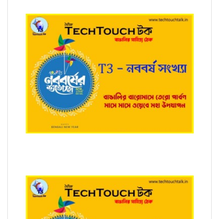
T3 - নববর্ষ সংখ্যায় শুভ্রব্রত রায়