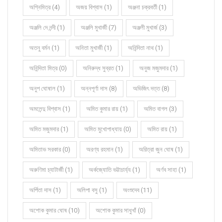
অগ্নিমিত্র (4)
অজয় বিশ্বাস (1)
অঞ্জনা চক্রবর্তী (1)
অঞ্জলি দে নন্দী (1)
অঞ্জলি মুখার্জী (7)
অঞ্জলী মুখার্জ (3)
অতনু বর্মন (1)
অনিতা মুখার্জী (1)
অনিন্দিতা নাথ (1)
অনিন্দিতা মিত্র (0)
অনিরুদ্ধ সুব্রত (1)
অনুজ মজুমদার (1)
অনুপ ঘোষাল (1)
অন্নপূর্ণা দাস (8)
অভিজিৎ দত্ত (8)
অমলেন্দু বিশ্বাস (1)
অমিত কুমার রায় (1)
অমিত বাগল (3)
অমিত মজুমদার (1)
অমিত মুখোপাধ্যায় (0)
অমিত রায় (1)
অমিতাভ সরকার (0)
অরণ্য রহমান (1)
অরিত্রা জুন ঘোষ (1)
অরুণিমা চ্যাটার্জী (1)
অর্কজ্যোতি ভট্টাচার্য্য (1)
অর্ণব সাহা (1)
অর্পিতা দাস (1)
অলিপা বসু (1)
অংশুদেব (11)
অশোক কুমার ঘোষ (10)
অশোক কুমার সাধুখাঁ (0)