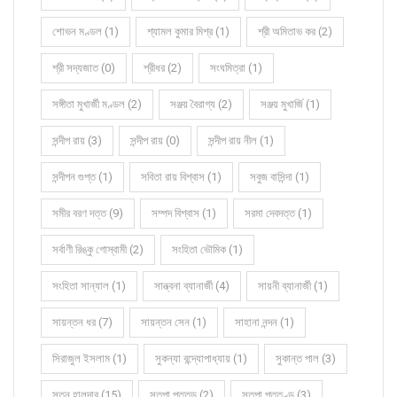
শোভন মণ্ডল (1)
শ্যামল কুমার মিশ্র (1)
শ্রী অমিতাভ কর (2)
শ্রী সদ্যজাত (0)
শ্রীধর (2)
সংঘমিত্রা (1)
সঙ্গীতা মুখার্জী মণ্ডল (2)
সঞ্জয় বৈরাগ্য (2)
সঞ্জয় মুখার্জি (1)
সন্দীপ রায় (3)
সন্দীপ রায় (0)
সন্দীপ রায় নীল (1)
সন্দীপন গুপ্ত (1)
সবিতা রায় বিশ্বাস (1)
সবুজ বাসিন্দা (1)
সমীর বরণ দত্ত (9)
সম্পদ বিশ্বাস (1)
সরমা দেবদত্ত (1)
সর্বাণী রিঙ্কু গোস্বামী (2)
সংহিতা ভৌমিক (1)
সংহিতা সান্যাল (1)
সান্ত্বনা ব্যানার্জী (4)
সায়নী ব্যানার্জী (1)
সায়ন্তন ধর (7)
সায়ন্তন সেন (1)
সাহানা নন্দন (1)
সিরাজুল ইসলাম (1)
সুকন্যা বন্দ্যোপাধ্যায় (1)
সুকান্ত পাল (3)
সুতনু হালদার (15)
সুতপা পুততুন্ড (2)
সুতপা পূততুণ্ড (3)