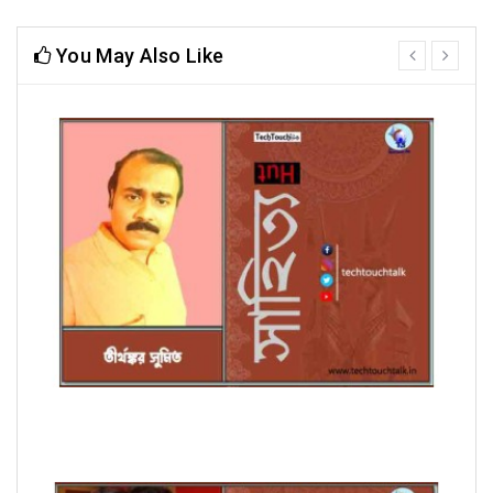
You May Also Like
prev
next
অণুগল্পে তীর্থঙ্কর সুমিত