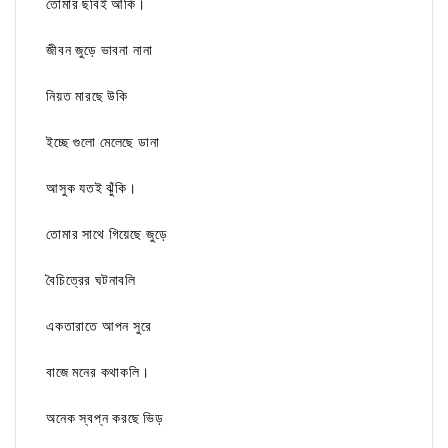
তোমার ছবিই আঁকি।
জীবন জুড়ে ভাবনা নানা
নিয়ত মারছে উকি
ইচ্ছে গুলো মেলেছে ডানা
আসুক যতই ঝুঁকি।
তোমার সাথে গিয়েছে জুড়ে
বৈচিত্রের ঘটনাবলি
একতারাতে আপন সুরে
বাজে মনের কথাকলি।
অনেক স্বপ্ন করছে ভিড়