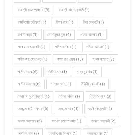
রাজশ্রী বন্দ্যোপাধ্যায় (8)
রাজশ্রী রাহা চক্রবর্তী (1)
রামকিশোর ভট্টাচার্য (1)
রিম্পা নাথ (1)
রীতা চক্রবর্তী (1)
রূপালী দত্ত (1)
লোপামুদ্রা কুন্ডু (4)
শংকর হালদার (1)
শংকরনাথ চক্রবর্তী (2)
শমিত কর্মকার (1)
শমিতা ভট্টাচার্য (1)
শমীক জয় সেনগুপ্ত (1)
শম্পা রায় বোস (10)
শম্পা সামন্ত (3)
শর্মিলা ঘোষ (6)
শর্মিষ্ঠা ঘোষ (1)
শান্তনু ঘোষ (1)
শামীম নওয়াজ (0)
শাশ্বত বোস (1)
শিঞ্জিনী চ্যাটার্জী (1)
শিবাশিস মুখোপাধ্যায় (1)
শিশির আজম (1)
শীতল বিশ্বাস (3)
শুভঙ্কর চট্টোপাধ্যায় (6)
শুভঙ্কর পাল (1)
শুভদীপ চক্রবর্তী (1)
শুভময় মজুমদার (2)
শুভাঞ্জন চট্টোপাধ্যায় (1)
শুভায়ন চক্রবর্তী (2)
শুভাশিস সাহু (9)
শুভ্রকিশোর বিশ্বাস (1)
শুভ্রব্রত রায় (1)