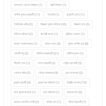
আলতাফ হোসেন উজ্জ্বল (1)
আল্পি বিশ্বাস (1)
আশীষ কুমার চক্রবর্তী (11)
ইত্যাদি (1)
ইন্দ্রাণী ঘোষ (11)
ইমতিয়াজ কবির (3)
উজ্জ্বল কুমার মল্লিক (55)
উজ্জ্বল দাস (3)
উষ্ণিক ভট্টাচার্য (2)
ঋতশ্রী মান্না (1)
ঐন্দ্রিলা ঘোষাল (1)
কল্যাণ গঙ্গোপাধ্যায় (1)
কাজল দত্ত (4)
কুমার আশীষ রায় (8)
কেতকী বসু (3)
কৌশিক চক্রবর্ত্তী (21)
কৌশিক মন্ডল (1)
গীতালি ঘোষ (1)
গোপা চক্রবর্তী (3)
গোবিন্দ ব্যানার্জী (5)
গোলাম কবির (3)
গৌতম সমাজদার (9)
চন্দন দাশগুপ্ত (2)
চন্দ্রমা মুখার্জী (4)
চন্দ্রশেখর ভট্টাচার্য (1)
চিরঞ্জীব হালদার (10)
জনা বন্দ্যোপাধ্যায় (1)
জবা ভট্টাচার্য (1)
জয়দেব দাস (6)
জায়েদ হোসাইন লাকী (3)
জাহির খান (1)
ঝিলম ত্রিবেদী (1)