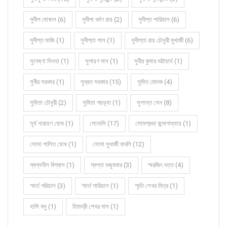
সুদীপ ঘোষাল (6)
সুদীপা বর্মণ রায় (2)
সুদীপ্ত পারিয়াল (6)
সুদীপ্ত মাজি (1)
সুদীপ্তা পাল (1)
সুদীপ্তা রায় চৌধুরী মুখার্জী (6)
সুদেষ্ণা সিনহা (1)
সুপায়ণ দাস (1)
সুবীর কুমার ভট্টাচার্য (1)
সুবীর সরকার (1)
সুব্রত সরকার (15)
সুমিত মোদক (4)
সুমিতা চৌধুরী (2)
সুমিতা পয়ড়্যা (1)
সুশান্ত সেন (8)
সূর্য নারায়ণ ঘোষ (1)
সোনালি (17)
সোমপ্রভা বন্দোপাধ্যায় (1)
সোমা পালিত ঘোষ (1)
সোমা মুখার্জী বাবলি (12)
স্বপ্ননীল বিশ্বাস (1)
স্বপ্না মজুমদার (3)
স্মরজিৎ দত্ত (4)
স্মার্ত পরিয়াল (3)
স্মার্ত পারিয়াল (1)
স্মৃতি শেখর মিত্র (1)
হাসি বসু (1)
হিমাদ্রী শেখর দাস (1)