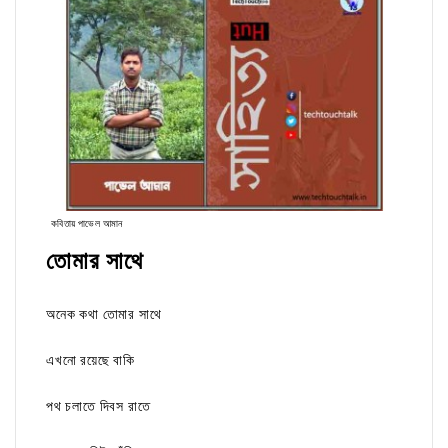
কবিতায় পাভেল আমান
তোমার সাথে
অনেক কথা তোমার সাথে
এখনো রয়েছে বাকি
পথ চলাতে দিবস রাতে