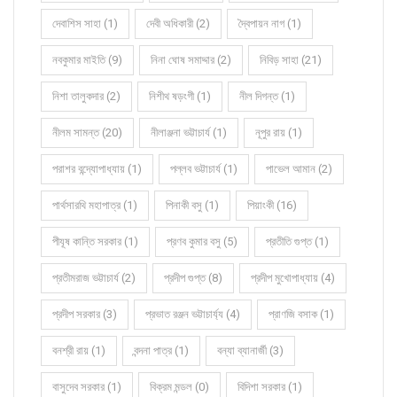
দেবাশিস সাহা (1)
দেবী অধিকারী (2)
দ্বৈপায়ন নাগ (1)
নবকুমার মাইতি (9)
নিনা ঘোষ সমাদ্দার (2)
নিবিড় সাহা (21)
নিশা তালুকদার (2)
নিশীথ ষড়ংগী (1)
নীল দিগন্ত (1)
নীলম সামন্ত (20)
নীলাঞ্জনা ভট্টাচার্য (1)
নূপুর রায় (1)
পরাশর বন্দ্যোপাধ্যায় (1)
পল্লব ভট্টাচার্য (1)
পাভেল আমান (2)
পার্থসারথি মহাপাত্র (1)
পিনাকী বসু (1)
পিয়াংকী (16)
পীযূষ কান্তি সরকার (1)
প্রণব কুমার বসু (5)
প্রতীতি গুপ্ত (1)
প্রতীমরাজ ভট্টাচার্য (2)
প্রদীপ গুপ্ত (8)
প্রদীপ মুখোপাধ্যায় (4)
প্রদীপ সরকার (3)
প্রভাত রঞ্জন ভট্টাচার্য্য (4)
প্রাণজি বসাক (1)
বনশ্রী রায় (1)
বন্দনা পাত্র (1)
বন্যা ব্যানার্জী (3)
বাসুদেব সরকার (1)
বিক্রম মন্ডল (0)
বিদিশা সরকার (1)