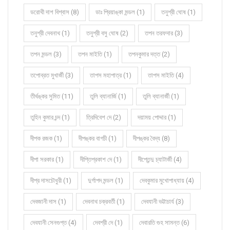
ডরোথী দাশ বিশ্বাস (8)
ডাঃ প্রিয়াঙ্কা মন্ডল (1)
তনুশ্রী ঘোষ (1)
তনুশ্রী দেবনাথ (1)
তনুশ্রী বসু ঘোষ (2)
তপন তরফদার (3)
তপন মন্ডল (3)
তপন মাইতি (1)
তপনকুমার দত্ত (2)
তপোব্রত মুখার্জী (3)
তাপস মহাপাত্র (1)
তাপস মাইতি (4)
তীর্থঙ্কর সুমিত (11)
তুলি ব্যানার্জি (1)
তুলি ব্যানার্জী (1)
তুহিন কুমার চন্দ (1)
ত্রিদিবেশ দে (2)
দয়াময় পোদ্দার (1)
দীপক রজক (1)
দীপঙ্কর বাগচী (1)
দীপঙ্কর বৈদ্য (8)
দীপা সরকার (1)
দীপ্তিপ্রকাশ দে (1)
দীপ্তেন্দু চ্যাটার্জী (4)
দীপ্র দাসচৌধুরী (1)
দুর্গাপদ মন্ডল (1)
দেবকুমার মুখোপাধ্যায় (4)
দেবজানী দাস (1)
দেবনাথ চক্রবর্তী (1)
দেবযানী ভট্টাচার্য (3)
দেবযানী সেনগুপ্ত (4)
দেবশ্রী দে (1)
দেবারতি গুহ সামন্ত (6)