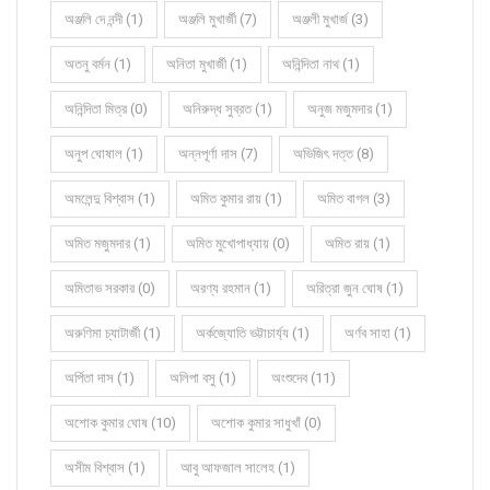
অঞ্জলি দে নন্দী (1)
অঞ্জলি মুখার্জী (7)
অঞ্জলী মুখার্জ (3)
অতনু বর্মন (1)
অনিতা মুখার্জী (1)
অনিন্দিতা নাথ (1)
অনিন্দিতা মিত্র (0)
অনিরুদ্ধ সুব্রত (1)
অনুজ মজুমদার (1)
অনুপ ঘোষাল (1)
অন্নপূর্ণা দাস (7)
অভিজিৎ দত্ত (8)
অমলেন্দু বিশ্বাস (1)
অমিত কুমার রায় (1)
অমিত বাগল (3)
অমিত মজুমদার (1)
অমিত মুখোপাধ্যায় (0)
অমিত রায় (1)
অমিতাভ সরকার (0)
অরণ্য রহমান (1)
অরিত্রা জুন ঘোষ (1)
অরুণিমা চ্যাটার্জী (1)
অর্কজ্যোতি ভট্টাচার্য্য (1)
অর্ণব সাহা (1)
অর্পিতা দাস (1)
অলিপা বসু (1)
অংশুদেব (11)
অশোক কুমার ঘোষ (10)
অশোক কুমার সাধুখাঁ (0)
অসীম বিশ্বাস (1)
আবু আফজাল সালেহ (1)