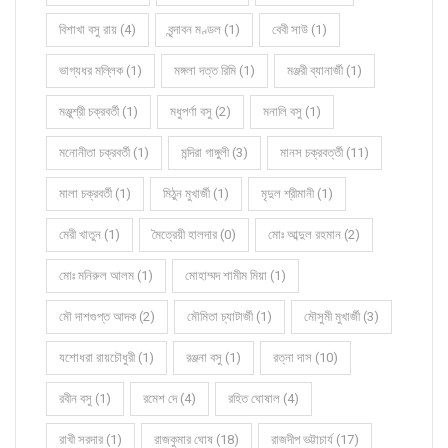
বিশাখা বসু রায় (4)
বৃন্দাবন মণ্ডল (1)
বেবী সাউ (1)
ভাগ্যধর মল্লিক (1)
মঙ্গলা দত্ত রিমি (1)
মঞ্জরী ব্যানার্জী (1)
মঞ্জুশ্রী চক্রবর্তী (1)
মধুপর্ণা বসু (2)
মনালি বসু (1)
মনোনীতা চক্রবর্তী (1)
মন্দিরা গাঙ্গুলী (3)
মানস চক্রবর্ত্তী (11)
মালা চক্রবর্তী (1)
মিঠুন মুখার্জী (1)
মৃদুল শ্রীমানী (1)
মেরী খাতুন (1)
মৈত্রেয়ী হালদার (0)
মোঃ আব্দুল রহমান (2)
মোঃ মনিরুল আলম (1)
মোহাম্মদ শামীম মিয়া (1)
মৌ দাশগুপ্ত আদক (2)
মৌমিতা চ্যাটার্জী (1)
মৌসুমী মুখার্জী (3)
যশোধরা রায়চৌধুরী (1)
রঞ্জনা বসু (1)
রত্না দাস (10)
রবীন বসু (1)
রমেশ দে (4)
রহিত ঘোষাল (4)
রাখী সরদার (1)
রাজকুমার ঘোষ (18)
রাজদীপ ভট্টাচার্য (17)