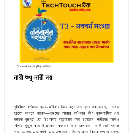
T3 - নববর্ষ সংখ্যায় সুদীপ্ত পারিয়াল
নারী শুধু নারী নয়
পৃথিবীতে বর্তমানে পুরুষ-অধিকার নিয়ে নতুন করে যুদ্ধ শুরু হয়েছে। পাঠক
হয়তো ভাবতে পারেন—পুরুষের আবার অধিকার কী? পুরুষশাসিত এই
সমাজে পুরুষরা তো চিরকালই অত্যাচার করে চলেছেন, নারীদের আজও
খেলার পুতুল করে ইচ্ছেমতো ব্যবহার করে চলেছেন। তাই তো সমাজে
বেড়ে চলেছে এত ধর্ষণ, এত নৃশংসতা। কিন্তু এসব কিছুর পেছনে রয়েছে