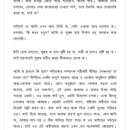
তাঁকে। সাদা রংয়ের একটি শাড়ি পরেছেন, কালো পাড়। আমাকে দেখে
বললেন, তোমার লেখা মাঝেমধ্যে দেখতে পাই, তবে ইদানিং আর লেখালেখি
করো না, তাই না?
সত্যিই যে আমি এখন আর লিখি না, সেটা ওনাকে আর বললাম না।
বললাম, কি করব বলুন? আমি যে পুরুষ হয়ে বিশাল বড় অপরাধ করে
ফেলেছি।
উনি হেসে বললেন, পুরুষ না হলে সৃষ্টি হয় না, নারী না হলেও সৃষ্টি হয় না।
তাই ব্যাপারটা পুরুষ নারীর মধ্যে সীমাবদ্ধ রেখো না।
আমি না রাখলে কি হবে? পত্রিকার সম্পাদক শ্রীমতী দীপ্তি সেনগুপ্ত তা
শুনলে তো? দীপ্তির একটা অপূর্ব স্বভাব আছে ও যেকোন অনুষ্ঠানে মার্জিত
সাজ-পোশাক পরতে পারে। কোন অনুষ্ঠানে কোন পোশাক পরলে ওকে
মানাবে, সেটা ওর নখদর্পণে, এই যেমন আজকে ও সাদার উপর শাড়ি
পরেছে একটা। ওর বয়েজ কাট চুল, একটা রিমলেস চশমা। ওকে কিন্তু
চমৎকার লাগছে আজকে। মেয়েটা এতটাই পাগল, নারীবাদ নারীবাদ করে
বিয়েটা অব্দি করল না। বাবা ভাই আর মাকে নিয়ে একটা সুখের পরিবার
ওর। ভাই বিয়ে করেছে, তবে আমার ধারণা ভুল হতেও পারে, কেন জানি
না, আমার মনে হয় ও ঠিক মানিয়ে নিতে পারে না ওর ভাইয়ের বউয়ের
সাথে। তাই ওর এই নারীবাদের ধারণা এখন যেন অনেকটাই জোরালো।