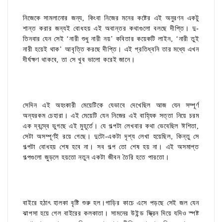
নিজেকে সামলানোর জন্য, কিংবা নিজের মনের কষ্টের এই অনুরণন একটু
শান্ত করার জন্যই বোধহয় এই অবান্তর কথাগুলো বলছে দীপ্তি। দু-
তিনবার যেন সেই ‘নারী শুধু নারী নয়’ কবিতার কয়েকটি লাইন, ‘নারী তুই
নারী হয়েই থাক’ আবৃত্তি করছে দীপ্তি। এই প্রতিধ্বনি তার মধ্যে এখন
দীর্ঘক্ষণ থাকবে, তা সে খুব ভালো করেই জানে।
সেদিন এই অহংকারী মেয়েটিকে যেভাবে দেখেছিল আজ যেন সম্পূর্ণ
অন্যরকম চেহারা। এই মেয়েটি যেন নিজের এই বাহ্যিক সত্তা নিয়ে চরম
এক দ্বন্দ্বে ভুগছে এই মুহূর্তে। যে গল্পটা লেখবার কথা ভেবেছিল ঈশিতা,
সেটা অসম্পূর্ণই রয়ে গেছে। দুটো-একটা দৃশ্য লেখা হয়েছিল, কিন্তু সে
গল্পটা বোধহয় শেষ হবে না। সব গল্প তো শেষ হয় না। এই অসমাপ্ত
গল্পগুলো জুড়লে হয়তো নতুন একটা জীবন তৈরি হতে পারতো।
বাইরে হঠাৎ হালকা বৃষ্টি শুরু হল।গাড়ির কাচে এসে পড়ছে সেই জল যেন
ঝাপসা হয়ে গেল বাইরের কলকাতা। সামনের উইন্ড স্ক্রিন দিয়ে যদিও স্পষ্ট