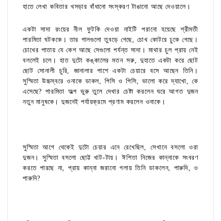
হাতে লেখা কবিতার খসড়ার বাঁধানো সংস্করণ টাঙানো আছে দেওয়ালে।
একটা সাদা রংয়ের নীল ফুটকি দেওয়া নাইটি পরানো হয়েছে শ্রীমতী
পারমিতা ঘটককে। তার গালগুলো তুবড়ে গেছে, চোখ কোটরে ঢুকে গেছে।
চোখের পাতায় যে কেশ আছে সেগুলো পর্যন্ত সাদা। মাথার চুল প্রায় নেই
বললেই চলে। হাত দুটো কঙ্কালের মতন সরু, দুহাতে একটা করে ছোট
ছোট সোনালী চুরি, জানালার পাশে একটা চেয়ারে বসে আছেন তিনি।
সুস্মিতা উচ্চস্বরে ওনাকে ডাকল, পিসি ও পিসি, ভালো করে দ্যাখো, কে
এসেছে? পারমিতা অল্প ভুরু তুলে দেখার চেষ্টা করলেন ঘরে আগত দুজন
নতুন মানুষকে। দুজনেই পর্যায়ক্রমে প্রণাম করলেন ওনাকে।
সুস্মিতা আগে থেকেই দুটো চেয়ার এনে রেখেছিল, সেখানে বসলো ওরা
দুজন। সুস্মিতা বসলো ছোট্ট খাট-টায়। ঈশিতা নিজের কান্নাকে সংবরণ
করতে পারছে না, প্রায় কান্না জরানো গলায় তিনি ডাকলেন, পারুদি, ও
পারুদি?