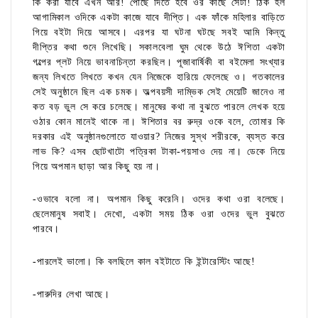
কি করা যাবে এখন আর! পৌঁছে দিতে হবে ওর কাছে সেটা! ঠিক হল
আগামিকাল ওদিকে একটা কাজে যাবে দীপ্তি। এক ফাঁকে মহিলার বাড়িতে
গিয়ে বইটা দিয়ে আসবে। এরপর যা ঘটনা ঘটছে সবই আমি কিন্তু
দীপ্তির কথা শুনে লিখেছি। সকালবেলা ঘুম থেকে উঠে ঈশিতা একটা
গল্পের প্লট নিয়ে ভাবনাচিন্তা করছিল। পূজাবার্ষিকী বা বইমেলা সংখ্যার
জন্য লিখতে লিখতে কখন যেন নিজেকে হারিয়ে ফেলেছে ও। গতকালের
সেই অনুষ্ঠানে ছিল এক চমক। অল্পবয়সী দাম্ভিক সেই মেয়েটি জানেও না
কত বড় ভুল সে করে চলেছে। মানুষের কথা না বুঝতে পারলে লেখক হয়ে
ওঠার কোন মানেই থাকে না। ঈশিতার বর রুদ্র ওকে বলে, তোমার কি
দরকার এই অনুষ্ঠানগুলোতে যাওয়ার? নিজের সুস্থ শরীরকে, ব্যস্ত করে
লাভ কি? এসব ছোটখাটো পত্রিকা টাকা-পয়সাও দেয় না। ডেকে নিয়ে
গিয়ে অপমান ছাড়া আর কিছু হয় না।
-ওভাবে বলো না। অপমান কিছু করেনি। ওদের কথা ওরা বলেছে।
ছেলেমানুষ সবাই। দেখো, একটা সময় ঠিক ওরা ওদের ভুল বুঝতে
পারবে।
-পারলেই ভালো। কি বলছিলে কাল বইটাতে কি ইন্টারেস্টিং আছে!
-পারুদির লেখা আছে।