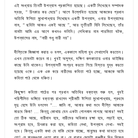
এই সংখ্যায় তিনটি উপন্যাস প্রকাশিত হয়েছে। একটি লিখেছেন সম্পাদক
স্বয়ং, “ চিৎকার কর মেয়ে”। আগে উল্লেখিত হয়েছে আজকের প্রধান
অতিথি ঈশিতা মুখোপাধ্যায় লিখেছেন একটি উপন্যাস, ওনার উপন্যাসের
নাম, “ ছবিটা আজও একই আছে ”, আর তৃতীয়টি যিনি লিখেছেন, তাঁর
নামটা আমি এর আগে কখনও শুনিনি। লেখিকার নাম পারমিতা ঘটক,
উপন্যাসের নাম, “নারী শুধু নারী নয়”।
দীপ্তিকে জিজ্ঞাসা করায় ও বলল, এককালে মহিলা খুব লেখালেখি করতেন।
এখন তেমনটা করেন না। খুবই অসুস্থ, দক্ষিণ কলকাতায় ওনার ভাইজির
কাছে উনি থাকেন। উপন্যাসটি সংগ্রহ করতে গিয়ে বিস্তর যুদ্ধ করতে
হয়েছে ওকে। এক এক করে নারীদের কবিতা পাঠ হচ্ছে, আজকে আমি
কবিতা পাঠ থেকে বঞ্চিত।
কিছুক্ষণ কবিতা পাঠের পর প্রধান অতিথির বক্তব্য শুরু হল, খুবই
পরিশীলিত ভঙ্গিতে বক্তব্য রাখলেন শ্রীমতী ঈশিতা মুখোপাধ্যায়, প্রথমে
মৃদু হেসে উনি বললেন “... জানি না, আমার কথা শুনে দীপ্তি আমাকে
মারবে কিনা! ... কিন্তু কোথায় যেন একটা গোলমাল লাগছে আমার! সবই
তো ঠিক আছে, নারীবাদ হবে, নারীদের অধিকার রক্ষা হবে, লড়াই হবে,
সংগ্রাম হবে, চিৎকার করা হবে, কবিতা লেখা, উপন্যাস লেখা- সবই
হবে। কিন্তু একটা কথা যে বাকি থেকে যাচ্ছে, মানুষের কথা ভাবতে হবে
তো! যে মানুষগুলো খেতে পায় না। যে বাবার মেয়েটা পঞ্চমীর দিন বিকেল