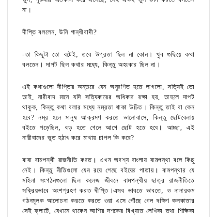
না।
দীপ্তি বললেন, উনি গান্ধীবাদী?
-তা কিছুটা তো বটেই, তবে উগ্রতা ছিল না কোন। খুব গুছিয়ে কথা
বলতেন। দাপট ছিল কথার মধ্যে, কিন্তু অহংকার ছিল না।
এই কথাগুলো দীপ্তির অন্তরে যেন অনুরণিত হতে লাগলো, সত্যিই তো
তাই, নারীবাদ মানে যদি সত্যিকারের অধিকার রক্ষা হয়, তাহলে দাপট
থাকুক, কিন্তু কথা বলার মধ্যে নম্রতা থাকা উচিত। কিন্তু তাই বা কেন
হবে? নম্র হলে মানুষ আক্রমণ করতে ভালোবাসে, কিন্তু ছোটবেলায়
বইতে পড়েছিল, বড় হতে গেলে আগে ছোট হতে হবে। আচ্ছা, এই
নারীবাদের ভূত হঠাৎ করে মাথায় চাপল কি করে?
বাবা বামপন্থী রাজনীতি করত। এখন অবশ্য বাংলায় বামপন্থা বলে কিছু
নেই। কিন্তু নীতিগুলো যেন রয়ে গেছে বইয়ের পাতায়। বামপন্থার যে
মহিলা সংগঠনগুলো ছিল কলেজ জীবনে বামপন্থীয় ছাত্র রাজনীতিতে
সক্রিয়ভাবে অংশগ্রহণ করত দীপ্তি।এসব ভাবতে ভাবতে, ও নানারকম
গঠনমূলক আলোচনা করতে করতে ওরা এসে পৌঁছে গেল দক্ষিণ কলকাতার
সেই ফ্লাটে, যেখানে থাকেন আশির দশকের বিখ্যাত লেখিকা তথা শিক্ষিকা