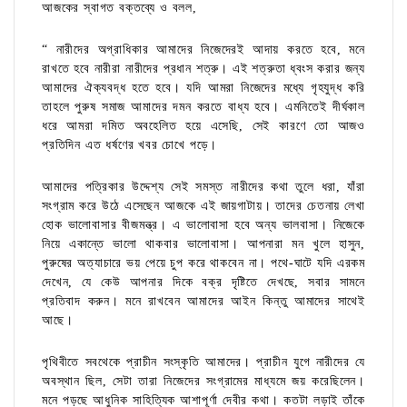
আজকের স্বাগত বক্তব্যে ও বলল,
“ নারীদের অগ্রাধিকার আমাদের নিজেদেরই আদায় করতে হবে, মনে
রাখতে হবে নারীরা নারীদের প্রধান শত্রু। এই শত্রুতা ধ্বংস করার জন্য
আমাদের ঐক্যবদ্ধ হতে হবে। যদি আমরা নিজেদের মধ্যে গৃহযুদ্ধ করি
তাহলে পুরুষ সমাজ আমাদের দমন করতে বাধ্য হবে। এমনিতেই দীর্ঘকাল
ধরে আমরা দমিত অবহেলিত হয়ে এসেছি, সেই কারণে তো আজও
প্রতিদিন এত ধর্ষণের খবর চোখে পড়ে।
আমাদের পত্রিকার উদ্দেশ্য সেই সমস্ত নারীদের কথা তুলে ধরা, যাঁরা
সংগ্রাম করে উঠে এসেছেন আজকে এই জায়গাটায়। তাদের চেতনায় লেখা
হোক ভালোবাসার বীজমন্ত্র। এ ভালোবাসা হবে অন্য ভালবাসা। নিজেকে
নিয়ে একান্তে ভালো থাকবার ভালোবাসা। আপনারা মন খুলে হাসুন,
পুরুষের অত্যাচারে ভয় পেয়ে চুপ করে থাকবেন না। পথে-ঘাটে যদি এরকম
দেখেন, যে কেউ আপনার দিকে বক্র দৃষ্টিতে দেখছে, সবার সামনে
প্রতিবাদ করুন। মনে রাখবেন আমাদের আইন কিন্তু আমাদের সাথেই
আছে।
পৃথিবীতে সবথেকে প্রাচীন সংস্কৃতি আমাদের। প্রাচীন যুগে নারীদের যে
অবস্থান ছিল, সেটা তারা নিজেদের সংগ্রামের মাধ্যমে জয় করেছিলেন।
মনে পড়ছে আধুনিক সাহিত্যিক আশাপূর্ণা দেবীর কথা। কতটা লড়াই তাঁকে