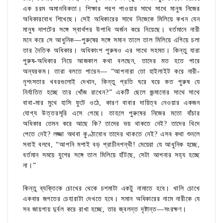
এক চরম অমানবিকতা। শিক্ষার পরশ পাওয়ার সাথে সাথে মানুষ নিজের
অধিকারবোধ শিখেছে। সেই অধিকারের সাথে নিজেকে মিলিয়ে কখন যেন
মানুষ দাপটের সঙ্গে স্বার্থপর উপাধি অর্জন করে নিয়েছে। বর্তমানে নারী
মনে করে সে আধুনিক—পুরুষের সঙ্গে সমান তালে তাল মিলিয়ে এগিয়ে চলা
তার নৈতিক অধিকার। অধিকাংশ পুরুষও এর সাথে সহমত। কিন্তু যারা
পুরুষ-অধিকার নিয়ে আজকাল কথা বলছেন, তাদের মত হতে পারে
অন্যরকম। তারা বলতে পারেন— “আপনারা তো হাইলাইট করে নারী-
নৃশংসতার খবরগুলোই দেখান, কিন্তু প্রতি ঘরে ঘরে কত পুরুষ যে
নির্যাতিত হচ্ছে তার খোঁজ রাখেন?” একটি ছেলে জন্মানোর সাথে সাথে
বাবা-মার মুখে হাসি ফুটে ওঠে, কারণ বাবার দায়িত্ব নেওয়ার একজন
যোগ্য উত্তরসূরি এসে গেছে। তাহলে পুরুষের নিজের মতো বাঁচার
অধিকার তেমন করে আছে কি? তাদের ভয় থাকতে নেই? তাদের খিদে
পেতে নেই? লজ্জা অথবা কুণ্ঠাবোধ তাদের থাকতে নেই? এসব কথা শুনলে
সবাই বলবে, “আপনি মশাই বড় প্রাচীনপন্থী! মেয়েরা যে আধুনিক হচ্ছে,
বর্তমান সময়ে যুগের সঙ্গে তাল মিলিয়ে হাঁটছে, সেটা আপনার সহ্য হচ্ছে
না।”
কিন্তু ব্যক্তিকে চোখের থেকে চশমাটা একটু নামাতে হবে। খালি চোখে
একবার জগতের চেহারাটা দেখতে হবে। সমান অধিকারের নামে নারীকে যে
সব জায়গায় দুর্বল করে রাখা হচ্ছে, তার জ্বলন্ত দৃষ্টান্ত—সংরক্ষণ।