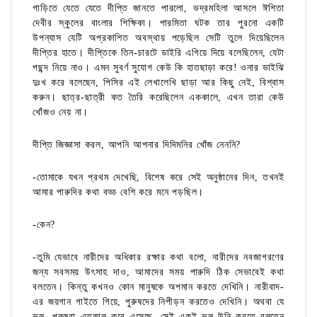
গাড়িতে যেতে যেতে দীপ্তি জানতে পারলো, ভদ্রমহিলা আসলে ঈশিতা
দেবীর স্কুলের বাংলার শিক্ষিকা। পারমিতা ঘটক তার পুরনো একটি
উপন্যাস যেটি অপ্রকাশিত অবস্থায় পড়েছিল সেটি তুলে দিয়েছিলেন
দীপ্তির হাতে। দীপ্তিকে তিন-চারটে ডাইরি এগিয়ে দিয়ে বলেছিলেন, যেটা
পছন্দ নিয়ে নাও। এমন সুবর্ণ সুযোগ কেউ কি হাতছাড়া করে! ওনার ভাইঝি
দুঃখ করে বলেছেন, পিসির এই লেখালেখি ছাড়া আর কিছু নেই, বিশ্বাস
করুন। ছাত্র-ছাত্রী কত তৈরি করেছিলেন এককালে, এখন তারা কেউ
খোঁজও নেয় না।
দীপ্তি জিজ্ঞাসা করল, আপনি আপনার দিদিমনির খোঁজ নেননি?
-তোমাকে যখন প্রথম দেখেছি, বিশেষ করে সেই অনুষ্ঠানের দিন, তখনই
আমার পারুদির কথা বড্ড বেশি করে মনে পড়ছিল।
-কেন?
-তুমি যেভাবে নারীদের অধিকার রক্ষার কথা বলো, নারীদের নবজাগরণের
জন্য সবসময় উৎসাহ দাও, আমাদের সময় পারুদি ঠিক সেভাবেই কথা
বলতেন। কিন্তু কখনও কোন মানুষকে অপমান করতে দেখিনি। নারীবাদ-
এর জয়গান গাইতে গিয়ে, পুরুষদের নিপীড়ন করতেও দেখিনি। অথবা যে
ভুল, পুরুষরা এতকাল করে এসেছে, সেই একই ভুল উনি করতে বলতেন