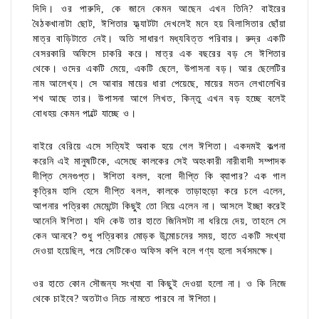
দিদি। ওর পারুদি, কে জানে কেমন আছেন এখন তিনি? বাইরের
বৈঠকখানাটা ছোট, ঈশিতার ফ্ল্যাটটা দেখলেই মনে হয় বিলাসিতার ছোঁয়া
মাত্র বাড়িটাতে নেই। অতি সাধারণ মধ্যবিত্ত পরিবার। রুদ্র একটি
বেসরকারি অফিসে চাকরি করে। মাত্র এক বছরের বড় সে ঈশিতার
থেকে। ওদের একটি মেয়ে, একটি ছেলে, উপাসনা বড়। আর ছেলেটির
নাম আলেখ্য। সে আবার মায়ের ধারা পেয়েছে, মায়ের মতন লেখালেখির
শখ আছে তার। উপাসনা আগে লিখত, কিন্তু এখন বড় হচ্ছে বলেই
বোধহয় কেমন পাল্টে যাচ্ছে ও।
বাইরে বেরিয়ে এসে সত্যিই অবাক হয়ে গেল ঈশিতা। একদমই কল্পনা
করেনি এই মানুষটিকে, এসেছে কালকের সেই অহংকারী নারীবাদী সম্পাদক
দীপ্তি সেনগুপ্ত। ঈশিতা বলল, বলো দীপ্তি কি ব্যাপার? এক গাল
কৃত্রিম হাসি হেসে দীপ্তি বলল, কালকে তাড়াহুড়ো করে চলে এলেন,
আপনার পত্রিকা মেমেন্টো কিছুই তো নিয়ে এলেন না। আসলে ইচ্ছা করেই
আনেনি ঈশিতা। যদি কেউ তার হাতে জিনিসটা না ধরিয়ে দেয়, তাহলে সে
কেন আনবে? শুধু পত্রিকার মোড়ক উন্মোচনের সময়, হাতে একটি সংখ্যা
দেওয়া হয়েছিল, পরে সেটিকেও অফিস কপি বলে গণ্য হলো সর্বসমক্ষে।
ওর হাতে কোন সৌজন্য সংখ্যা বা কিছুই দেওয়া হলো না। ও কি নিজে
থেকে চাইবে? অতটাও নিচে নামতে পারবে না ঈশিতা।