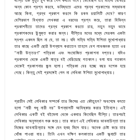
দীপ্তি এক মুহূর্ত চুপ করে গেল কথাটা শুনে। ভেবেছিল এই মহিলা বোধহয়
অন্য কোন প্রশ্ন করবে, ভবিষ্যতে এদের গ্রন্থ প্রকাশের সম্ভাবনা
আছে কিনা, গ্রন্থ প্রকাশ করলে কি রকম রয়ালিটি দেবে? কারণ
বেশিরভাগ বিখ্যাত লেখকরা এ ধরনের প্রশ্ন করে, তারা বিভিন্ন
প্রকাশনীতে তাদের গ্রন্থ প্রকাশ করতে চায়, নতুন নতুন ভাবে
প্রকাশকদের উন্মুক্ত করার জন্য। দীপ্তির মনের মধ্যে সেরকম একটা
স্বপ্ন একদম ছিল না যে, তা নয়। যদি সত্যি সত্যি ঈশিতা মুখোপাধ্যায়
তার কাছে একটি ছোট্ট উপন্যাস করাতেন তাহলে বেশ লাভজনক হতো ওর
“নারী উত্তরণ” পত্রিকা এবং সংযোজিত প্রকাশনা দপ্তর। যদিও
প্রকাশনা থেকে একটি মাত্র বই বেরিয়েছে গতকাল। বলা যায় গতকাল
থেকেই প্রকাশনার জন্ম হলো। পত্রিকা বের হচ্ছে বছর দশেক হয়ে
গেছে। কিন্তু সেই প্রসঙ্গেই গেল না লেখিকা ঈশিতা মুখোপাধ্যায়।
প্রাচীন সেই লেখিকার সম্পর্কে তার কিসের এত কৌতুহল? অবশেষে বলতে
হলো “নারী শুধু নারী নয়” উপন্যাসটি আবিষ্কার করার ইতিহাস। এই
লেখিকার একটি বই বইমেলা থেকে একবার কিনেছিল দীপ্তি। তারপরই
লেখিকার অনুসন্ধান শুরু করে। তার কারণ এই লেখিকার ভাবনাচিন্তা তার
নিজের ভাবনাচিন্তার সঙ্গে যেন হুবহু মিলে যায়। অনেক চেষ্টা করে তার
খোঁজ পাওয়া যায়। তিনি এখন দক্ষিণ কলকাতার একটি ফ্ল্যাটে তার