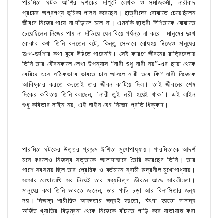
পারমিতা ঘটক আশির দশকের দাপুটে লেখক ও সমাজকর্মী, নারীবাদ
প্রচারে অগ্রগণ্য ভূমিকা পালন করেছেন। ছাত্রীদের বোঝাতে চেয়েছিলেন
জীবনে নিজের পায়ে না দাঁড়ালে চলে না। এমনকি ছাত্রী ঈশিতাকে বোঝাতে
চেয়েছিলেন নিজের পায় না দাঁড়িয়ে যেন বিয়ে পর্যন্ত না করে। মানুষের দুঃখ
বোঝার কথা তিনি বলতেন বটে, কিন্তু সেভাবে বোধহয় নিজেও মানুষের
দুঃখ-দুর্দশার কথা বুঝে উঠতে পারেননি। সেই কারণে জীবনের রাত্রিবেলায়
তিনি তার যৌবনকালে লেখা উপন্যাস “নারী শুধু নারী নয়”-এর ছায়া থেকে
বেরিয়ে এসে সঠিকভাবে ভাবতে চান আসলে নারী তবে কি? নারী নিজেকে
আবিষ্কার করতে করতেই তার জীবন কাটিয়ে দিল। তাই জীবনের শেষ
দিকের কবিতায় তিনি বলছেন, ‘নারী তুই নারী হয়েই থাক’। এই লাইন
শুধু কবিতার লাইন নয়, এই লাইন যেন নিজের প্রতি ধিক্কার।
পারমিতা ঘটকের উত্তর প্রজন্ম ঈশিতা মুখোপাধ্যায়। পারমিতাকে আদর্শ
মনে করলেও নিজস্ব সত্তাকে আলাদাভাবে তৈরি করেছেন তিনি। তার
পাশে সবসময় ছিল তার প্রেমিক ও বর্তমানে স্বামী রুদ্রনীল মুখোপাধ্যায়।
সংসার লেখালেখি সব নিয়েই তার মধ্যবিত্ত জীবনে আছে সাবলীলতা।
মানুষের কথা তিনি ভাবতে জানেন, তার গাড়ি চড়া আর বিলাসিতার জন্য
নয়। নিজস্ব শারীরিক অক্ষমতার জন্যই হয়তো, কিংবা হয়তো সামান্য
অর্জিত খ্যাতির বিড়ম্বনা থেকে নিজেকে বাঁচাতে গাড়ি করে যাতায়াত করা