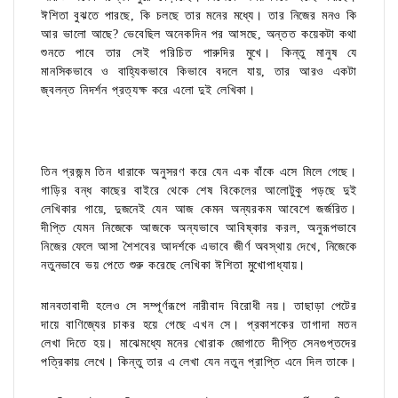
ঈশিতা বুঝতে পারছে, কি চলছে তার মনের মধ্যে। তার নিজের মনও কি
আর ভালো আছে? ভেবেছিল অনেকদিন পর আসছে, অন্তত কয়েকটা কথা
শুনতে পাবে তার সেই পরিচিত পারুদির মুখে। কিন্তু মানুষ যে
মানসিকভাবে ও বাহ্যিকভাবে কিভাবে বদলে যায়, তার আরও একটা
জ্বলন্ত নিদর্শন প্রত্যক্ষ করে এলো দুই লেখিকা।
তিন প্রজন্ম তিন ধারাকে অনুসরণ করে যেন এক বাঁকে এসে মিলে গেছে।
গাড়ির বন্ধ কাছের বাইরে থেকে শেষ বিকেলের আলোটুকু পড়ছে দুই
লেখিকার গায়ে, দুজনেই যেন আজ কেমন অন্যরকম আবেশে জর্জরিত।
দীপ্তি যেমন নিজেকে আজকে অন্যভাবে আবিষ্কার করল, অনুরূপভাবে
নিজের ফেলে আসা শৈশবের আদর্শকে এভাবে জীর্ণ অবস্থায় দেখে, নিজেকে
নতুনভাবে ভয় পেতে শুরু করেছে লেখিকা ঈশিতা মুখোপাধ্যায়।
মানবতাবাদী হলেও সে সম্পূর্ণরূপে নারীবাদ বিরোধী নয়। তাছাড়া পেটের
দায়ে বাণিজ্যের চাকর হয়ে গেছে এখন সে। প্রকাশকের তাগাদা মতন
লেখা দিতে হয়। মাঝেমধ্যে মনের খোরাক জোগাতে দীপ্তি সেনগুপ্তদের
পত্রিকায় লেখে। কিন্তু তার এ লেখা যেন নতুন প্রাপ্তি এনে দিল তাকে।