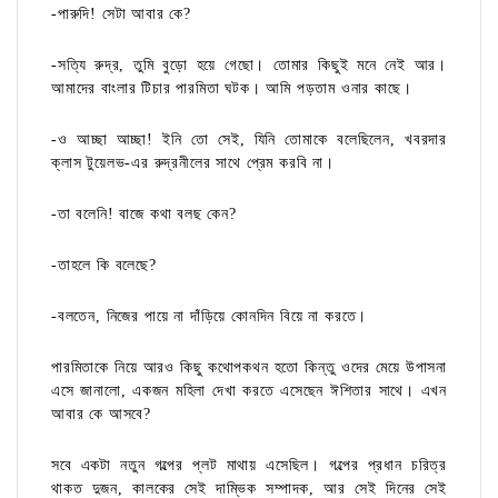
-পারুদি! সেটা আবার কে?
-সত্যি রুদ্র, তুমি বুড়ো হয়ে গেছো। তোমার কিছুই মনে নেই আর।
আমাদের বাংলার টিচার পারমিতা ঘটক। আমি পড়তাম ওনার কাছে।
-ও আচ্ছা আচ্ছা! ইনি তো সেই, যিনি তোমাকে বলেছিলেন, খবরদার
ক্লাস টুয়েলভ-এর রুদ্রনীলের সাথে প্রেম করবি না।
-তা বলেনি! বাজে কথা বলছ কেন?
-তাহলে কি বলেছে?
-বলতেন, নিজের পায়ে না দাঁড়িয়ে কোনদিন বিয়ে না করতে।
পারমিতাকে নিয়ে আরও কিছু কথোপকথন হতো কিন্তু ওদের মেয়ে উপাসনা
এসে জানালো, একজন মহিলা দেখা করতে এসেছেন ঈশিতার সাথে। এখন
আবার কে আসবে?
সবে একটা নতুন গল্পের প্লট মাথায় এসেছিল। গল্পের প্রধান চরিত্র
থাকত দুজন, কালকের সেই দাম্ভিক সম্পাদক, আর সেই দিনের সেই