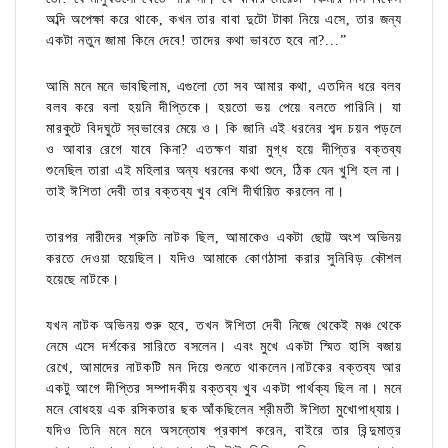
অব্দি অপেক্ষা করে থাকে, কখন তার বাবা দুটো টাকা নিয়ে এসে, তার জন্য
একটা নতুন জামা কিনে দেবে! তাদের কথা ভাবতে হবে না?...”
আমি মনে মনে ভাবছিলাম, এগুলো তো সব আমার কথা, এতদিন ধরে বলব
বলব করে বলা হয়নি দীপ্তিকে। হয়তো ভয় পেয়ে বলতে পারিনি। যা
মারকুটে বিদঘুটে স্বভাবের মেয়ে ও। কি জানি এই ধরনের শব্দ চয়ন পড়লে
ও আবার রেগে যাবে কিনা? এতক্ষণ যারা মুগ্ধ হয়ে দীপ্তির বক্তব্য
শুনেছিল তারা এই মহিলার অন্য ধরনের কথা শুনে, ঠিক যেন খুশি হল না।
তাই ঈশিতা দেবী তার বক্তব্য খুব বেশি দীর্ঘায়িত করলেন না।
তারপর নারীদের শ্রুতি নাটক ছিল, আমাকেও একটা ছোট্ট অংশ অভিনয়
করতে দেওয়া হয়েছিল। যদিও আমাকে কোণঠাসা করার সুনিবিড় কৌশল
হয়েছে নাটকে।
যখন নাটক অভিনয় শুরু হবে, তখন ঈশিতা দেবী নিজে থেকেই মঞ্চ থেকে
নেমে এসে দর্শকের সারিতে বসলেন। এবং মুখে একটা স্মিত হাসি বজায়
রেখে, আমাদের নাটকটি মন দিয়ে শুনতে থাকলেন।নাটকের বক্তব্য আর
একটু আগে দীপ্তির সম্পাদকীয় বক্তব্য খুব একটা পার্থক্য ছিল না। মনে
মনে বোধহয় এক রসিকতার ছক আঁকছিলেন শ্রীমতী ঈশিতা মুখোপাধ্যায়।
যদিও তিনি মনে মনে অসন্তোষ প্রকাশ করেন, বাইরে তার বিন্দুমাত্র