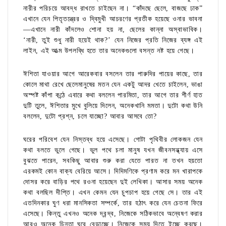
নারীর পরিচয়ে আবদ্ধ রাখতে চাইছেন না। “কাঁদছে ছেলে, বাজছে ঢাক”
এখানে যেন পিতৃতন্ত্রের ও দ্বিমুখী আচরণের প্রতীক হয়েছে ওনার ভাবনা
—এখানে নারী কাঁদলেও শোনা হয় না, ছেলের কান্না অস্বাভাবিক।
‘নারী, তুই শুধু নারী হয়েই থাক?’ যেন নিজের প্রতি নিজের ব্যঙ্গ এই
লাইন, এই আত্ম উপলব্ধি হতে তার অনেকগুলো বসন্ত নষ্ট হয়ে গেছে।
ঈশিতা যাওয়ার আগে আরেকবার বসলেন তার পারুদির পায়ের কাছে, তার
কোলে মাথা রেখে ছেলেমানুষের মতন যেন একটু আদর খেতে চাইলেন, ভাঙা
অস্পষ্ট কাঁপা কন্ঠে এবারে কথা বললেন পারমিতা, তার আগে তার শীর্ণ হাত
দুটি তুলে, ঈশিতার মুখে বুলিয়ে দিলেন, অনেকখানি মমতা। দুটো কথা উনি
বললেন, দুটো প্রশ্ন, চলে যাচ্ছো? আবার আসবে তো?
ঘরের পরিবেশ যেন নিস্তব্ধ হয়ে এসেছে। গোটা পৃথিবীর লোকজন যেন
কথা বলতে ভুলে গেছে। ভুল পথে চলা মানুষ যখন জীবনসন্ধ্যায় এসে
বুঝতে পারেন, সবকিছু আবার শুরু করা যেতে পারত না তখন হয়তো
এরকমই কোন বাক্য বেরিয়ে আসে। দিদিমণিকে প্রণাম করে মন খারাপকে
দোসর করে বাড়ির পথে রওনা হয়েছেন দুই লেখিকা। আসার সময় অনেক
কথা বলছিল দীপ্তি। এখন কেমন যেন চুপচাপ হয়ে গেছে সে। তার এই
এতদিনকার ঘুণ ধরা মানসিকতা সম্পর্কে, তার হঠাৎ করে যেন চেতনা ফিরে
এসেছে। কিন্তু এখনও অনেক দ্বন্দ্ব, নিজেকে সঠিকভাবে অন্বেষণ করার
আরও অনেক চিন্তা ঘুরে বেড়াচ্ছে। নিজেকে সময় দিতে ইচ্ছে করছে।