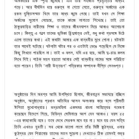
অধিকারের এক স্পৃহা জন্মেছে। এটা তার সহজাত প্রবৃত্তির মধ্যেই
পড়ে। আর দীর্ঘদিন ধরে গুরুত্ব না পেতে পেতে, গুরুত্ব অর্জনের এক
রকম যুক্তিসম্মত খিদে তার মধ্যে জন্মে গেছে। তাই যখন সে শিক্ষা
অর্জনের সুযোগ পেয়েছে, তাকে কাজে লাগাতে শিখেছে। তাই তো
ঠাকুরবাড়ির নারীদের শিক্ষা ও তাদের জীবনযাপন নিয়ে আজও আলোচনা
চলে। কিন্তু এ গল্পে তাদের ভূমিকা বিন্দুমাত্র নেই, শুধু কথা প্রসঙ্গে উঠে
এলো তাদের কথা। এই কথাটা আমার এক বান্ধবীর মুখে শোনা। ঘটনাটা
তার সাথেই ঘটেছে। ঘটনাটা ঘটার পর ও এতটাই ভেঙে পড়েছিল যে নিজে
কিছু লিখতে পারছিল না। তাই ও বলল, যদি ওর হয়ে, আমি দু-চার কলম
লিখে দিই। পাঠক মহল হয়তো আমার সেই বান্ধবীর নামের সঙ্গে পরিচিত
হতে পারেন। তিনি ‘নারী উত্তরণ’ পত্রিকার সম্পাদক দীপ্তি সেনগুপ্ত।
অনুষ্ঠানের দিন অবশ্য আমি উপস্থিত ছিলাম, জীবনানন্দ সভাঘরে হচ্ছিল
অনুষ্ঠান, অনুষ্ঠানের প্রধান অতিথির আসন অলংকার করে বসে শ্রীমতী
ঈশিতা মুখোপাধ্যায়। ভদ্রমহিলা একসময় বাংলা সাহিত্যের গবেষণা
করেছেন বিদেশে গিয়ে, বিভিন্ন সেমিনারে অংশ নেন আজও। বয়স ৫৫
-এর কাছাকাছি হবে। তবে দেখে সেরকম মনে হয় না। মনে হয় যেন সত্যি
তিনি এখনও যুবতী। সব থেকে ভালো লাগে তাঁর মিষ্টি কন্ঠস্বর, ওনার
কন্ঠস্বর যেন পিয়ানোর তানের মতন সুরেলা। দেখতেও ঠিক তেমনই শুভ্র