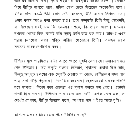
ভাইঝির সাথে থাকেন। প্রায় শয্যাশায়ী অবস্থায় থাকেন সর্বক্ষণ। সেখানে
গিয়ে দীপ্তি জানতে পারে, মহিলা লেখা ছেড়ে দিয়েছেন অনেকদিন হলো।
যদিও কাঁপা কণ্ঠে উনি বলার চেষ্টা করলেন, উনি আবার লিখতে চান।
ওনার কলম আরও কথা বলতে চায়। তবে সম্প্রতি তিনি কিছু লেখেননি,
যা লিখেছেন সবই ৮০ কি ৭০-এর দশকে, কি তারও আগে। ৯০-এর
দশকের শেষের দিক থেকেই তাঁর স্নায়ু দুর্বল হতে শুরু করে। তারপর এখন
প্রায় চলাফেরা করার শক্তি হারিয়ে ফেলেছেন তিনি। একজন লোক
সবসময় তাকে দেখাশোনা করে।
দীপ্তির মুখে পারমিতার বর্ণনা শুনতে শুনতে মুখটা কেমন যেন ফ্যাকাশে হয়ে
গেল ঈশিতার। সেই দাপুটে বাংলার দিদিমণি, শ্যামলা চেহারা ছিল তার,
কিন্তু অদ্ভুত রকমের এক জ্যোতি বেরোত গা থেকে, বেশিরভাগ সময় লাল
পাড় সাদা শাড়ি পড়তেন। দিদি বিয়ে করেননি। ছেলেমেয়েরা ওনাকে পারুদি
বলে ডাকত। বিশেষ করে ছেলেরা ওর ক্লাস করতে ভয় পেত। এতটাই
দাপট ছিল ওনার। ঈশিতার গাল বেয়ে এক ফোঁটা অশ্রু নেমে এল, তা
দেখেই বোধহয়, দীপ্তি জিজ্ঞাসা করল, আপনার সঙ্গে পরিচয় আছে বুঝি?
আমাকে একবার নিয়ে যেতে পারো? দিদির কাছে?