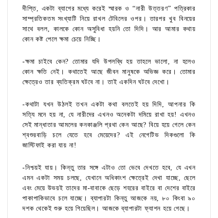
দীপ্তি, একটা ব্যাগের মধ্যে করেই স্মারক ও “নারী উত্তরণ” পত্রিকার
সাম্প্রতিকতম সংখ্যাটি নিয়ে রাখল টেবিলের ওপর। তারপর খুব বিনয়ের
সাথে বলল, কালকে কোন অসুবিধা হয়নি তো দিদি। আর আমার কথায়
কোন কষ্ট পেলে ক্ষমা চেয়ে নিচ্ছি।
-ক্ষমা চাইবে কেন? তোমার যদি উপলব্ধি হয় তাহলে ভালো, না হলেও
কোন ক্ষতি নেই। কথাতেই আছে জীবন মানুষকে অভিজ্ঞ করে। তোমার
ক্ষেত্রেও তার ব্যতিক্রম ঘটবে না। তাই একদিন ঘটবে দেখো।
-কথাটা যখন উঠলই তখন একটা কথা বলতেই হয় দিদি, আপনার কি
সত্যি মনে হয় না, যে নারীদের এখনও অনেকটা দমিয়ে রাখা হয়! এখনও
সেই মান্ধাতার আমলের কনকাঞ্জলি প্রথা কেন আছে? বিয়ে হয়ে গেলে কেন
শ্বশুরবাড়ি চলে যেতে হবে মেয়েদের? এই নেগেটিভ দিকগুলো কি
জাস্টিফাই করা যায় না!
-নিশ্চয়ই যায়। কিন্তু তার সঙ্গে এটাও তো ভেবে দেখতে হবে, যে এখন
এমন একটা সময় চলছে, যেখানে অধিকাংশ ক্ষেত্রেই দেখা যাচ্ছে, ছেলে
এবং মেয়ে উভয়ই তাদের মা-বাবাকে ছেড়ে শহরের বাইরে বা দেশের বাইরে
পাকাপাকিভাবে চলে যাচ্ছে। ব্যাপারটা কিন্তু আজকে নয়, ৮০ কিংবা ৯০
দশক থেকেই শুরু হয়ে গিয়েছিল। আজকে ব্যাপারটা ফ্যাশন হয়ে গেছে।