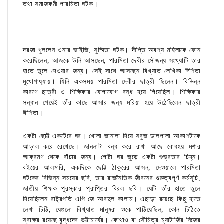
তথা সমাজকর্মী পারমিতা ঘটক।
দরজা খুললেন ওনার ভাইজি, সুস্মিতা ঘটক। দীপ্তি অবশ্য মহিলাকে ফোন
করেছিলেন, আজকে উনি আসছেন, পারমিতা দেবীর সৌজন্য সংখ্যাটি তার
হাতে তুলে দেওয়ার জন্য। সেই সাথে আসছেন বিখ্যাত লেখিকা ঈশিতা
মুখোপাধ্যায়। যিনি একসময় পারমিতা দেবীর ছাত্রী ছিলেন। বিভিন্ন
কারণে ছাত্রী ও শিক্ষিকার যোগাযোগ বন্ধ হয়ে গিয়েছিল। শিক্ষিকার
সন্ধান পেয়েই তাঁর কাছে আসার জন্য মরিয়া হয়ে উঠেছিলেন ছাত্রী
ঈশিতা।
একটা ছোট্ট একটেরে ঘর। খোলা জানালা দিয়ে সবুজ ডালপালা আকাশটাকে
আড়াল করে রেখেছে। জানলাটা বন্ধ করে রাখা আছে বোধহয় মশার
আক্রমণ থেকে বাঁচার জন্য। গোটা ঘর জুড়ে একটা শুভ্রতার চিহ্ন।
বইয়ের আলমারি, একদিকে ছোট্ট ঠাকুরের আসন, দেওয়ালে পারমিতা
ঘটকের বিভিন্ন সময়ের ছবি, তার রাজনৈতিক জীবনের গুরুত্বপূর্ণ কর্মসূচি,
জাতীয় শিক্ষক পুরস্কার প্রাপ্তির বিরল ছবি। যেটি তাঁর হাতে তুলে
দিয়েছিলেন রাষ্ট্রপতি এপি জে আবদুল কালাম। এছাড়া রয়েছে কিছু হাতে
লেখা চিঠি, যেগুলো বিখ্যাত মানুষরা ওকে পাঠিয়েছিল, কোন চিঠিতে
স্বাক্ষর রয়েছে বুদ্ধদেব ভট্টাচার্যের। কোথাও বা সৌমিত্র চ্যাটার্জির নিজের