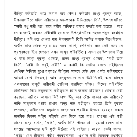
দীপ্তি কবিতাটা পড়ে অবাক হয়ে গেল। কবিতার মধ্যে প্রশ্ন আছে,
উপন্যাসটিতে যদিও নারীত্বের জয়-পতাকা উড়িয়েছেন তিনি, উপন্যাসটিতে
“নারী শুধু নারী নয়” মানে নারীর অধিকার রক্ষার কথাই বলা হয়েছে। আর
সে কারণেই একজন নারীবাদী হওয়াতে উপন্যাসটিকে সহজে পছন্দ করেছিল
দীপ্তি। যদি ধরে নেওয়া যায় উপন্যাসটি তিনি আশির দশকে লিখেছিলেন,
অর্থাৎ আজ থেকে প্রায় ৪৫ বছর আগে, লেখিকার মনে সেই সময় যে
প্রশ্নগুলো ছিল সেগুলো এখন আমূল পরিবর্তিত। এখন সে উপন্যাস নিয়ে
ও তার মধ্যে দ্বন্দ্ব এসেছে, মনের মধ্যে প্রশ্ন এসেছে, ‘নারী তবে
কি?’, ‘নারী কি শুধুই নারী?’ এ কথাই কি সেদিন বলতে চাইছিলেন
লেখিকা ঈশিতা মুখোপাধ্যায়? দীপ্তির সামনে কেউ যেন একটা ভবিষ্যতের
আয়না রেখে দিয়েছে। আর অদ্ভুতভাবে তার উল্টোদিকেই বসে আছেন
একসময়ের দাপুটে নারীবাদী লেখিকা পারমিতা ঘটক। নিজের পরিবর্তিত
মানসিকতা দিয়ে নতুনভাবে নারীত্বকে তিনি জানতে চাইছেন। বোঝার চেষ্টা
করছেন, নারীত্ব আসলে কি? মাথা উঁচু করে বেঁচে থাকার নাম নারীত্ব?
নাকি সাম্যবাদ বজায় রাখার অন্য নাম নারীত্ব? হয়তো তিনি বুঝতে
পেরেছেন, নারীত্বকে শুধুমাত্র সংগ্রামের প্রতীক হিসেবে ব্যবহার করলে
মানবিক দিকটা সত্যি সত্যিই যেন ফিকে হয়ে যায়। তারপর এই নারী
নামের অন্য বানান, ‘নারি’, অর্থাৎ তিনি পারেন না। হয়তো ফেলে আসা
সময়ের আক্ষেপের ছবি ফুটে উঠেছে এই লাইনে। আরও একটা বানান,
‘নাড়ি’ যেন জীবনের গভীর প্রবহমানতা—এখানে নারী নিজেকে শুধুমাত্র