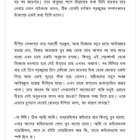
হয় সব জায়গায়। তবে মানুষের পাশে দাঁড়ানোর কথা তিনি বারবার তার
লেখায় যেমন পাঠককে বলেন, ঠিক তেমনি বর্তমান প্রজন্মের সম্পাদকদের
উদ্দেশ্যে একই কথা তিনি বলেন।
দীপ্তি সেনগুপ্ত তার পরবর্তী প্রজন্ম, আজ নিজেকে নতুন ভাবে আবিষ্কার
করছে যেন, নিজের আয়নাকে খুব কাছ থেকে দেখে আসার পর তার মনের
মধ্যে এখন চরম একটা অনুরণন চলছে। কিন্তু এই প্রেক্ষাপট থেকে
নিজেকে বদলাতে হবে সেই উত্তর তার এখনও অজানা। সব মিলিয়ে বলা
যায় এই তিন প্রজন্মের তিন লেখিকা যেন ভাবনার দিক থেকে কোথায় একটা
গিয়ে আজ একই সূত্রে গাঁথা হয়ে গেলেন। নারীবাদের নতুন সংজ্ঞা
আবিষ্কৃত হয়েছে দীপ্তির মধ্যে। এখন তাকে বাস্তবে রূপান্তরিত করার
পালা। তার মাধ্যম কি হবে? লেখালেখি? আলোচনা? নাকি শুধুই এভাবে
নীরবে সেই অনুভবকে যাপন করে যাওয়া? নিজেকে সময় দিতে চায়। ওকে
এভাবে চুপচাপ দেখেই বোধহয় ঈশিতা বলল, মন খারাপ লাগছে?
-না দিদি। ঠিক আছি আমি। ভদ্রমহিলার কবিতার হাত কিন্তু খুব ভালো,
ওনার আগের কবিতাগুলো পেলে খুব ভালো হতো। আমি যে কবিতাগুলো
পড়েছিলাম, মানে যে বইটা পেয়েছিলাম আর কি, তাতে কবিতাগুলো অত
স্পষ্ট ছিল না।