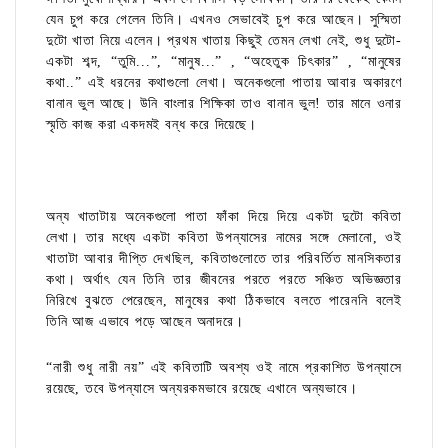
যেন চুপ করে গেলেন তিনি। এখনও সেভাবেই চুপ করে আছেন। সুস্মিতা
দুটো খাতা নিয়ে এলেন। প্রথম খাতায় কিছুই তেমন লেখা নেই, শুধু দুটো-
একটা শব্দ, “তুমি...”, “মানুষ...” , “অহেতুক চিৎকার” , “মানুষের
কথা..” এই ধরনের কথাগুলো লেখা। অনেকগুলো পাতায় আবার অকারণে
বানান ভুল আছে। উনি বাংলার শিক্ষিকা তাও বানান ভুল! তার মানে ওনার
স্মৃতি কাজ করা একদমই বন্ধ করে দিয়েছে।
অন্য খাতাটায় অনেকগুলো পাতা ফাঁকা দিয়ে দিয়ে একটা দুটো কবিতা
লেখা। তার মধ্যে একটা কবিতা উপন্যাসের নামের সঙ্গে মেলানো, ওই
খাতাটা আবার দীপ্তি দেখছিল, কবিতাগুলোতে তার পরিবর্তিত মানসিকতার
কথা। অর্থাৎ যেন তিনি তার জীবনের পরতে পরতে সঞ্চিত অভিজ্ঞতার
নিরিখে বুঝতে পেরেছেন, মানুষের কথা ঠিকভাবে বলতে পারেননি বলেই
তিনি আজ এভাবে পড়ে আছেন অনাদরে।
“নারী শুধু নারী নয়” এই কবিতাটি অবশ্য ওই নামে প্রকাশিত উপন্যাসে
রয়েছে, তবে উপন্যাসে অন্যরকমভাবে রয়েছে এখানে অন্যভাবে।