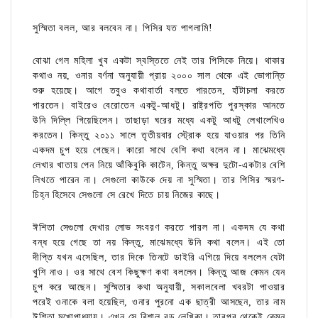
সুস্মিতা বলল, আর বলবেন না। পিসির যত পাগলামি!
বোঝা গেল মহিলা খুব একটা স্বস্তিতে নেই তার পিসিকে নিয়ে। থাকার
কথাও নয়, ওনার বর্ণনা অনুযায়ী প্রায় ২০০০ সাল থেকে এই ভোগান্তি
শুরু হয়েছে। আগে তবুও কথাবার্তা বলতে পারতেন, হাঁটাচলা করতে
পারতেন। বাইরেও বেরোতেন একটু-আধটু। রাষ্ট্রপতি পুরস্কার আনতে
উনি দিল্লি গিয়েছিলেন। তাছাড়া ঘরের মধ্যে একটু আধটু লেখালেখিও
করতেন। কিন্তু ২০১১ সালে তৃতীয়বার স্ট্রোক হয়ে যাওয়ার পর তিনি
একদম চুপ হয়ে গেছেন। কারো সাথে বেশি কথা বলেন না। মাঝেমধ্যে
লেখার খাতায় পেন নিয়ে আঁকিবুকি কাটেন, কিন্তু অক্ষর দুটো-একটার বেশি
লিখতে পারেন না। সেগুলো কাউকে দেয় না সুস্মিতা। তার পিসির স্মরণ-
চিহ্ন হিসেবে সেগুলো সে রেখে দিতে চায় নিজের কাছে।
ঈশিতা সেগুলো দেখার লোভ সংবরণ করতে পারল না। একদম যে কথা
বন্ধ হয়ে গেছে তা নয় কিন্তু, মাঝেমধ্যে উনি কথা বলেন। এই তো
দীপ্তি যখন এসেছিল, তার দিকে তিনটে ডাইরি এগিয়ে দিয়ে বললেন যেটা
খুশি নাও। ওর সাথে বেশ কিছুক্ষণ কথা বললেন। কিন্তু আজ কেমন যেন
চুপ করে আছেন। সুস্মিতার কথা অনুযায়ী, সকালবেলা খবরটা পাওয়ার
পরেই ওনাকে বলা হয়েছিল, ওনার পুরনো এক ছাত্রী আসছেন, তার নাম
ঈশিতা মুখোপাধ্যায়। এখন সে বিশাল বড় লেখিকা। তারপর থেকেই কেমন