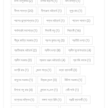
নিশা তালুকদার (2)
নিশীথ ষড়ংগী (1)
নীল দিগন্ত (1)
নীলম সামন্ত (20)
নীলাঞ্জনা ভট্টাচার্য (1)
নূপুর রায় (1)
পরাশর বন্দ্যোপাধ্যায় (1)
পল্লব ভট্টাচার্য (1)
পাভেল আমান (2)
পার্থসারথি মহাপাত্র (1)
পিনাকী বসু (1)
পিয়াংকী (16)
পীযূষ কান্তি সরকার (1)
প্রণব কুমার বসু (5)
প্রতীতি গুপ্ত (1)
প্রতীমরাজ ভট্টাচার্য (2)
প্রদীপ গুপ্ত (8)
প্রদীপ মুখোপাধ্যায় (4)
প্রদীপ সরকার (3)
প্রভাত রঞ্জন ভট্টাচার্য্য (4)
প্রাণজি বসাক (1)
বনশ্রী রায় (1)
বন্দনা পাত্র (1)
বন্যা ব্যানার্জী (3)
বাসুদেব সরকার (1)
বিক্রম মন্ডল (0)
বিদিশা সরকার (1)
বিশাখা বসু রায় (4)
বৃন্দাবন মণ্ডল (1)
বেবী সাউ (1)
ভাগ্যধর মল্লিক (1)
মঙ্গলা দত্ত রিমি (1)
মঞ্জরী ব্যানার্জী (1)