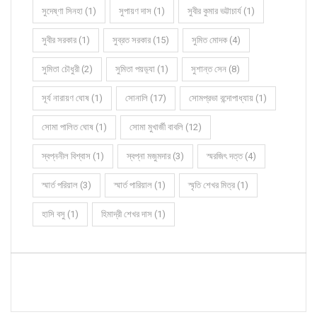
সুদেষ্ণা সিনহা (1)
সুপায়ণ দাস (1)
সুবীর কুমার ভট্টাচার্য (1)
সুবীর সরকার (1)
সুব্রত সরকার (15)
সুমিত মোদক (4)
সুমিতা চৌধুরী (2)
সুমিতা পয়ড়্যা (1)
সুশান্ত সেন (8)
সূর্য নারায়ণ ঘোষ (1)
সোনালি (17)
সোমপ্রভা বন্দোপাধ্যায় (1)
সোমা পালিত ঘোষ (1)
সোমা মুখার্জী বাবলি (12)
স্বপ্ননীল বিশ্বাস (1)
স্বপ্না মজুমদার (3)
স্মরজিৎ দত্ত (4)
স্মার্ত পরিয়াল (3)
স্মার্ত পারিয়াল (1)
স্মৃতি শেখর মিত্র (1)
হাসি বসু (1)
হিমাদ্রী শেখর দাস (1)