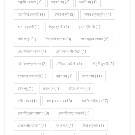
মঞ্জুশ্রী চক্রবর্তী (1)
মধুপর্ণা বসু (2)
মনালি বসু (1)
মনোনীতা চক্রবর্তী (1)
মন্দিরা গাঙ্গুলী (3)
মানস চক্রবর্ত্তী (11)
মালা চক্রবর্তী (1)
মিঠুন মুখার্জী (1)
মৃদুল শ্রীমানী (1)
মেরী খাতুন (1)
মৈত্রেয়ী হালদার (0)
মোঃ আব্দুল রহমান (2)
মোঃ মনিরুল আলম (1)
মোহাম্মদ শামীম মিয়া (1)
মৌ দাশগুপ্ত আদক (2)
মৌমিতা চ্যাটার্জী (1)
মৌসুমী মুখার্জী (3)
যশোধরা রায়চৌধুরী (1)
রঞ্জনা বসু (1)
রত্না দাস (11)
রবীন বসু (1)
রমেশ দে (4)
রহিত ঘোষাল (4)
রাখী সরদার (1)
রাজকুমার ঘোষ (18)
রাজদীপ ভট্টাচার্য (17)
রাজশ্রী বন্দ্যোপাধ্যায় (8)
রাজশ্রী রাহা চক্রবর্তী (1)
রামকিশোর ভট্টাচার্য (1)
রিম্পা নাথ (1)
রীতা চক্রবর্তী (1)