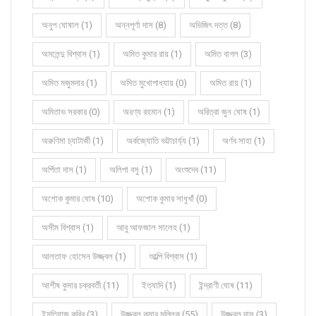
অনুপ ঘোষাল (1)
অন্নপূর্ণা দাস (8)
অভিজিৎ দত্ত (8)
অমলেন্দু বিশ্বাস (1)
অমিত কুমার রায় (1)
অমিত বাগল (3)
অমিত মজুমদার (1)
অমিত মুখোপাধ্যায় (0)
অমিত রায় (1)
অমিতাভ সরকার (0)
অরণ্য রহমান (1)
অরিত্রা জুন ঘোষ (1)
অরুণিমা চ্যাটার্জী (1)
অর্কজ্যোতি ভট্টাচার্য্য (1)
অর্ণব সাহা (1)
অর্পিতা দাস (1)
অলিপা বসু (1)
অংশুদেব (11)
অশোক কুমার ঘোষ (10)
অশোক কুমার সাধুখাঁ (0)
অসীম বিশ্বাস (1)
আবু আফজাল সালেহ (1)
আলতাফ হোসেন উজ্জ্বল (1)
আল্পি বিশ্বাস (1)
আশীষ কুমার চক্রবর্তী (11)
ইত্যাদি (1)
ইন্দ্রাণী ঘোষ (11)
ইমতিয়াজ কবির (3)
উজ্জ্বল কুমার মল্লিক (55)
উজ্জ্বল দাস (3)