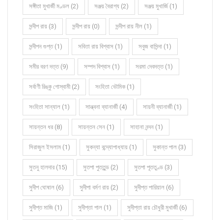
সঙ্গীতা মুখার্জী মণ্ডল (2)
সঞ্জয় বৈরাগ্য (2)
সঞ্জয় মুখার্জি (1)
সন্দীপ রায় (3)
সন্দীপ রায় (0)
সন্দীপ রায় নীল (1)
সন্দীপন গুপ্ত (1)
সবিতা রায় বিশ্বাস (1)
সবুজ বাসিন্দা (1)
সমীর বরণ দত্ত (9)
সম্পদ বিশ্বাস (1)
সরমা দেবদত্ত (1)
সর্বাণী রিঙ্কু গোস্বামী (2)
সংহিতা ভৌমিক (1)
সংহিতা সান্যাল (1)
সান্ত্বনা ব্যানার্জী (4)
সায়নী ব্যানার্জী (1)
সায়ন্তন ধর (8)
সায়ন্তন সেন (1)
সাহানা নন্দন (1)
সিরাজুল ইসলাম (1)
সুকন্যা বন্দ্যোপাধ্যায় (1)
সুকান্ত পাল (3)
সুতনু হালদার (15)
সুতপা পুততুন্ড (2)
সুতপা পূততুণ্ড (3)
সুদীপ ঘোষাল (6)
সুদীপা বর্মণ রায় (2)
সুদীপ্ত পারিয়াল (6)
সুদীপ্ত মাজি (1)
সুদীপ্তা পাল (1)
সুদীপ্তা রায় চৌধুরী মুখার্জী (6)