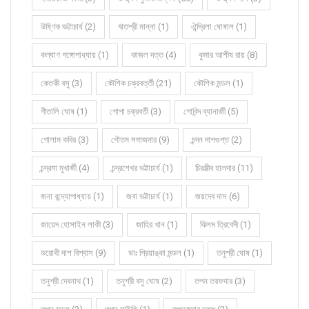
উষ্ণিক ভট্টাচার্য (2)
ঋতশ্রী মান্না (1)
ঐন্দ্রিলা ঘোষাল (1)
কল্যাণ গঙ্গোপাধ্যায় (1)
কাজল দত্ত (4)
কুমার আশীষ রায় (8)
কেতকী বসু (3)
কৌশিক চক্রবর্ত্তী (21)
কৌশিক মন্ডল (1)
গীতালি ঘোষ (1)
গোপা চক্রবর্তী (3)
গোবিন্দ ব্যানার্জী (5)
গোলাম কবির (3)
গৌতম সমাজদার (9)
চন্দন দাশগুপ্ত (2)
চন্দ্রমা মুখার্জী (4)
চন্দ্রশেখর ভট্টাচার্য (1)
চিরঞ্জীব হালদার (11)
জনা বন্দ্যোপাধ্যায় (1)
জবা ভট্টাচার্য (1)
জয়দেব দাস (6)
জায়েদ হোসাইন লাকী (3)
জাহির খান (1)
ঝিলম ত্রিবেদী (1)
ডরোথী দাশ বিশ্বাস (9)
ডাঃ প্রিয়াঙ্কা মন্ডল (1)
তনুশ্রী ঘোষ (1)
তনুশ্রী দেবনাথ (1)
তনুশ্রী বসু ঘোষ (2)
তপন তরফদার (3)