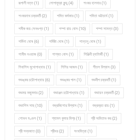
রূপালী দত্ত (1)
লোপামুদ্রা কুন্ডু (4)
শংকর হালদার (1)
শংকরনাথ চক্রবর্তী (2)
শমিত কর্মকার (1)
শমিতা ভট্টাচার্য (1)
শমীক জয় সেনগুপ্ত (1)
শম্পা রায় বোস (10)
শম্পা সামন্ত (3)
শর্মিলা ঘোষ (6)
শর্মিষ্ঠা ঘোষ (1)
শান্তনু ঘোষ (1)
শামীম নওয়াজ (0)
শাশ্বত বোস (1)
শিঞ্জিনী চ্যাটার্জী (1)
শিবাশিস মুখোপাধ্যায় (1)
শিশির আজম (1)
শীতল বিশ্বাস (3)
শুভঙ্কর চট্টোপাধ্যায় (6)
শুভঙ্কর পাল (1)
শুভদীপ চক্রবর্তী (1)
শুভময় মজুমদার (2)
শুভাঞ্জন চট্টোপাধ্যায় (1)
শুভায়ন চক্রবর্তী (2)
শুভাশিস সাহু (10)
শুভ্রকিশোর বিশ্বাস (1)
শুভ্রব্রত রায় (1)
শোভন মণ্ডল (1)
শ্যামল কুমার মিশ্র (1)
শ্রী অমিতাভ কর (2)
শ্রী সদ্যজাত (0)
শ্রীধর (2)
সংঘমিত্রা (1)