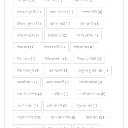
তপন মন্ডল (3)
তপন মাইতি (1)
তপনকুমার দত্ত (2)
তপোব্রত মুখার্জী (3)
তাপস মহাপাত্র (1)
তাপস মাইতি (4)
তীর্থঙ্কর সুমিত (11)
তুলি ব্যানার্জি (1)
তুলি ব্যানার্জী (1)
তুহিন কুমার চন্দ (1)
ত্রিদিবেশ দে (2)
দয়াময় পোদ্দার (1)
দীপক রজক (1)
দীপঙ্কর বাগচী (1)
দীপঙ্কর বৈদ্য (8)
দীপা সরকার (1)
দীপ্তিপ্রকাশ দে (1)
দীপ্তেন্দু চ্যাটার্জী (4)
দীপ্র দাসচৌধুরী (1)
দুর্গাপদ মন্ডল (1)
দেবকুমার মুখোপাধ্যায় (4)
দেবজানী দাস (1)
দেবনাথ চক্রবর্তী (1)
দেবযানী ভট্টাচার্য (3)
দেবযানী সেনগুপ্ত (4)
দেবশ্রী দে (1)
দেবারতি গুহ সামন্ত (6)
দেবাশিস সাহা (1)
দেবী অধিকারী (2)
দ্বৈপায়ন নাগ (1)
নবকুমার মাইতি (10)
নিনা ঘোষ সমাদ্দার (2)
নিবিড় সাহা (21)