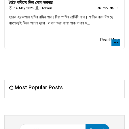
হৈচৈ কবিতায় নিনা ঘোষ সমাদ্দার
16 May 2026
Admin
222
0
হরেক-হরকগায়ে দুখির রঙিন শাল।টিয়া পাখির ঠোঁটটি লাল। শালিক বসে লিখছে
খাতাচড়ুই কিনে আনল ছাতা।বাগান ভরা পালং শাক গাধার ম...
Read More
Most Popular Posts