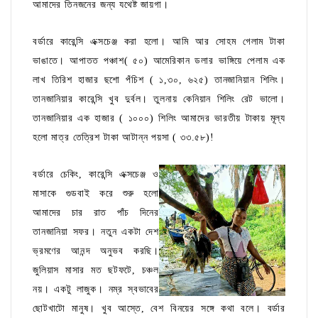
আমাদের তিনজনের জন্য যথেষ্ট জায়গা।
বর্ডারে কারেন্সি এক্সচেঞ্জ করা হলো। আমি আর সোহম গেলাম টাকা
ভাঙাতে। আপাতত পঞ্চাশ( ৫০) আমেরিকান ডলার ভাঙ্গিয়ে পেলাম এক
লাখ তিরিশ হাজার ছশো পঁচিশ ( ১,৩০, ৬২৫) তানজানিয়ান শিলিং।
তানজানিয়ার কারেন্সি খুব দুর্বল। তুলনায় কেনিয়ান শিলিং রেট ভালো।
তানজানিয়ার এক হাজার ( ১০০০) শিলিং আমাদের ভারতীয় টাকায় মূল্য
হলো মাত্র তেত্রিশ টাকা আটান্ন পয়সা ( ৩৩.৫৮)!
বর্ডারে চেকিং, কারেন্সি এক্সচেঞ্জ ও
মাসাকে গুডবাই করে শুরু হলো
আমাদের চার রাত পাঁচ দিনের
তানজানিয়া সফর। নতুন একটা দেশ
ভ্রমণের আনন্দ অনুভব করছি।
জুলিয়াস মাসার মত ছটফটে, চঞ্চল
নয়। একটু লাজুক। নম্র স্বভাবের
ছোটখাটো মানুষ। খুব আস্তে, বেশ বিনয়ের সঙ্গে কথা বলে। বর্ডার