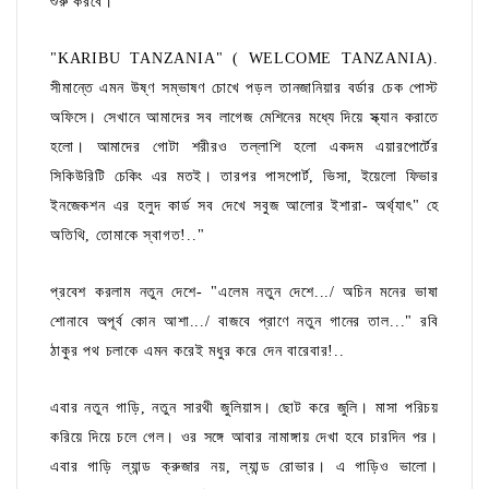
শুরু করবে।
"KARIBU TANZANIA" ( WELCOME TANZANIA).
সীমান্তে এমন উষ্ণ সম্ভাষণ চোখে পড়ল তানজানিয়ার বর্ডার চেক পোস্ট
অফিসে। সেখানে আমাদের সব লাগেজ মেশিনের মধ্যে দিয়ে স্ক্যান করাতে
হলো। আমাদের গোটা শরীরও তল্লাশি হলো একদম এয়ারপোর্টের
সিকিউরিটি চেকিং এর মতই। তারপর পাসপোর্ট, ভিসা, ইয়েলো ফিভার
ইনজেকশন এর হলুদ কার্ড সব দেখে সবুজ আলোর ইশারা- অর্থ্যাৎ" হে
অতিথি, তোমাকে স্বাগত!.."
প্রবেশ করলাম নতুন দেশে- "এলেম নতুন দেশে.../ অচিন মনের ভাষা
শোনাবে অপূর্ব কোন আশা.../ বাজবে প্রাণে নতুন গানের তাল..." রবি
ঠাকুর পথ চলাকে এমন করেই মধুর করে দেন বারেবার!..
এবার নতুন গাড়ি, নতুন সারথী জুলিয়াস। ছোট করে জুলি। মাসা পরিচয়
করিয়ে দিয়ে চলে গেল। ওর সঙ্গে আবার নামাঙ্গায় দেখা হবে চারদিন পর।
এবার গাড়ি ল্যান্ড ক্রুজার নয়, ল্যান্ড রোভার। এ গাড়িও ভালো।