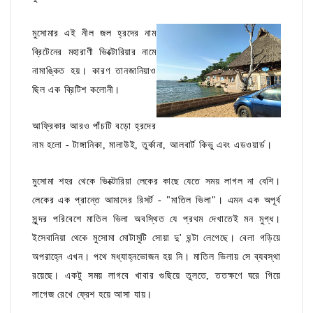
মুসোমার এই নীল জল হ্রদের নাম
ব্রিটেনের মহারাণী ভিক্টোরিয়ার নামে
নামাঙ্কিত হয়। কারণ তানজানিয়াও
ছিল এক ব্রিটিশ কলোনী।
আফ্রিকার আরও পাঁচটি বড়ো হ্রদের
নাম হলো - টাঙ্গানিকা, মালাউই, তুর্কানা, আলবার্ট কিভু এবং এডওয়ার্ড।
মুসোমা শহর থেকে ভিক্টোরিয়া লেকের কাছে যেতে সময় লাগল না বেশি।
লেকের এক প্রান্তে আমাদের রিসর্ট - "মাতিল ভিলা"। এমন এক অপূর্ব
সুন্দর পরিবেশে মাতিল ভিলা অবস্থিত যে প্রথম দেখাতেই মন মুগ্ধ।
ইসেবানিয়া থেকে মুসোমা মোটামুটি সোয়া দু' ঘন্টা লেগেছে। বেলা গড়িয়ে
অপরাহ্নে এখন। পথে মধ্যাহ্নভোজন হয় নি। মাতিল ভিলায় সে ব্যবস্থা
রয়েছে। একটু সময় লাগবে খাবার গুছিয়ে তুলতে, ততক্ষণে ঘরে গিয়ে
লাগেজ রেখে ফ্রেশ হয়ে আসা যায়।