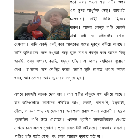
পথে এবার পড়ল মারা নদীর ওপর
এক সুন্দর আধুনিক সেতু। জায়গাটা
চমৎকার। সাইট সিয়িং হিসেবে
দারুণ। আমরা চলন্ত গাড়ি থেকেই
মারা নদী ও নদীতটের শোভা
দেখলাম। গাড়ি একটু একটু করে আজকের পথের দূরত্ব কমিয়ে আনছে।
আমি জুলিয়াসের সঙ্গে সখ্যতা গড়ে তুলে নানান প্রশ্ন করে অনেক কিছু
জানছি, তথ্য সংগ্রহ করছি, সমৃদ্ধ হচ্ছি। এ আমার বহুদিনের পুরোনো
নেশা। চালকের সঙ্গে দোস্তি করো! তবেই তুমি জানতে পারবে অনেক
খবর, আর তোমার তথ্য ভান্ডারও সমৃদ্ধ হবে।
এপথে চাষজমি অনেক দেখা যায়। লাল মাটির কাঁকুড়ে পথ ছড়িয়ে আছে।
চাষ জমিগুলোতে আমাদের পরিচিত আখ, মকাই, বাঁধাকপি, টম্যাটো,
পেঁপে, ও কলা গাছ বহু দেখলাম। জলাশয়ও চোখে পড়ল কয়েকটা। হরেক
প্রজাতির পাখি উড়ে বেরাচ্ছে। একদম গ্রামীণ তানজানিয়াকে দেখতে
দেখতে চলে এলাম মুসোমা। পুরো রাস্তাটাই হাইওয়ে। চমৎকার রাস্তা।
গাড়ির গতি যতই হোক, পথ চলার আরামে ব্যঘাত ঘটে না।