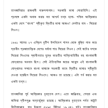
তানজানিয়ার রাজধানী দারুসসালাম। সরকারি ভাষা সোয়াহিলি। এই
প্রসঙ্গে একটা অবাক করার মত আশ্চর্য তথ্য হলো- পশ্চিম আফ্রিকার
একটা দেশে "বাংলা" স্বীকৃত দ্বিতীয় ভাষা আজও! দেশটার নাম - সিয়েরা
লিওন।
১৯৬১ সালের ২৭ এপ্রিল বৃটিশ উপনিবেশ শাসন থেকে মুক্তি লাভ করে
স্বাধীন প্রজাতান্রিক দেশের মর্যাদা পায় সিয়েরা লিওন। সেই ষাটের দশকে
সিয়েরা লিওনের স্বাধীনতার যুদ্ধে ভারতীয় শান্তিবাহিনীর বহু বাংলাভাষী
যোদ্ধাদের অবদান ছিল। সেই ঐতিহাসিক জয়ের আনন্দে এই বাংলাভাষী
যোদ্ধাদের সম্মানে বাংলা ভাষাকে সরকারী ভাবে দ্বিতীয় ভাষার স্বীকৃতি
দেওয়া হয়েছিল সিয়েরা লিওনে। আজও তা রয়েছে। এটা গর্ব করার মত
একটা তথ্য।
তানজানিয়া পূর্ব আফ্রিকার বৃহত্তম দেশ। এতে জাঞ্জিবার, পেম্বা এবং
মাফিয়া দ্বীপপুঞ্জ অন্তর্ভুক্ত রয়েছে। আফ্রিকার বৃহত্তম পর্বত মাউন্ট
কিলিমাঞ্জোর, যার উচ্চতা ৫৮৯৫ মিটার( ১৯,৩৪১ ফুট) তানজানিয়ায়