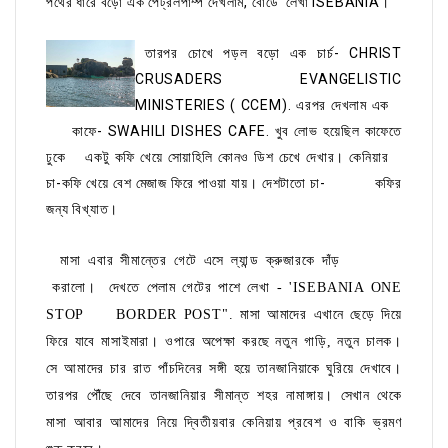
পথের ধারে বড়ো এক পেট্রলপাম্প দেখলাম, বোর্ডে লেখা ISEBANIA।
তারপর চোখে পড়ল বড়ো এক চার্চ- CHRIST
CRUSADERS EVANGELISTIC
MINISTERIES ( CCEM). এরপর দেখলাম এক
কাফে- SWAHILI DISHES CAFE. খুব লোভ হয়েছিল কাফেতে
ঢুকে একটু কফি খেয়ে সোয়াহিলি কোনও ডিশ চেখে দেখার। কেনিয়ার
চা-কফি খেয়ে বেশ মেজাজ ফিরে পাওয়া যায়। দেশটাতো চা- কফির
জন্য বিখ্যাত।
মাসা এবার সীমান্তের গেটে এসে ল্যান্ড ক্রুজারকে দাঁড়
করালো। দেখতে পেলাম গেটের পাশে লেখা - 'ISEBANIA ONE
STOP BORDER POST". মাসা আমাদের এখানে ছেড়ে দিয়ে
ফিরে যাবে মাসাইমারা। ওপারে অপেক্ষা করছে নতুন গাড়ি, নতুন চালক।
সে আমাদের চার রাত পাঁচদিনের সঙ্গী হয়ে তানজানিয়াকে ঘুরিয়ে দেখাবে।
তারপর পৌঁছে দেবে তানজানিয়ার সীমান্ত শহর নামাঙ্গায়। সেখান থেকে
মাসা আবার আমাদের নিয়ে দ্বিতীয়বার কেনিয়ায় প্রবেশ ও বাকি ভ্রমণ