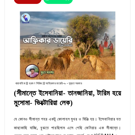
ধারাবাহিক || ভ্রমণ সিরিজ || আফ্রিকার ডায়েরি-৬ - সুব্রত সরকার
(সীমান্তে ইসেবানিয়া- তানজানিয়া, টারিম হয়ে
মুসোমা- ভিক্টোরিয়া লেক)
যে কোনও সীমান্ত শহর একটু কোলাহল মুখর ও ঘিঞ্জি হয়। ইসেবানিয়ার যত
কাছাকাছি যাচ্ছি, বুঝতে
পারছিলাম এসে গেছি কেনিয়ার এক সীমান্তে।