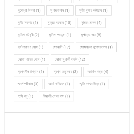
সুদেষ্ণা সিনহা (1)
সুপায়ণ দাস (1)
সুবীর কুমার ভট্টাচার্য (1)
সুবীর সরকার (1)
সুব্রত সরকার (15)
সুমিত মোদক (4)
সুমিতা চৌধুরী (2)
সুমিতা পয়ড়্যা (1)
সুশান্ত সেন (8)
সূর্য নারায়ণ ঘোষ (1)
সোনালি (17)
সোমপ্রভা বন্দোপাধ্যায় (1)
সোমা পালিত ঘোষ (1)
সোমা মুখার্জী বাবলি (12)
স্বপ্ননীল বিশ্বাস (1)
স্বপ্না মজুমদার (3)
স্মরজিৎ দত্ত (4)
স্মার্ত পরিয়াল (3)
স্মার্ত পারিয়াল (1)
স্মৃতি শেখর মিত্র (1)
হাসি বসু (1)
হিমাদ্রী শেখর দাস (1)