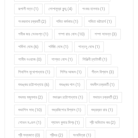
রূপালী দত্ত (1)
লোপামুদ্রা কুন্ডু (4)
শংকর হালদার (1)
শংকরনাথ চক্রবর্তী (2)
শমিত কর্মকার (1)
শমিতা ভট্টাচার্য (1)
শমীক জয় সেনগুপ্ত (1)
শম্পা রায় বোস (10)
শম্পা সামন্ত (3)
শর্মিলা ঘোষ (6)
শর্মিষ্ঠা ঘোষ (1)
শান্তনু ঘোষ (1)
শামীম নওয়াজ (0)
শাশ্বত বোস (1)
শিঞ্জিনী চ্যাটার্জী (1)
শিবাশিস মুখোপাধ্যায় (1)
শিশির আজম (1)
শীতল বিশ্বাস (3)
শুভঙ্কর চট্টোপাধ্যায় (6)
শুভঙ্কর পাল (1)
শুভদীপ চক্রবর্তী (1)
শুভময় মজুমদার (2)
শুভাঞ্জন চট্টোপাধ্যায় (1)
শুভায়ন চক্রবর্তী (2)
শুভাশিস সাহু (10)
শুভ্রকিশোর বিশ্বাস (1)
শুভ্রব্রত রায় (1)
শোভন মণ্ডল (1)
শ্যামল কুমার মিশ্র (1)
শ্রী অমিতাভ কর (2)
শ্রী সদ্যজাত (0)
শ্রীধর (2)
সংঘমিত্রা (1)