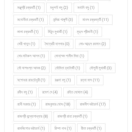
মঞ্জুশ্রী চক্রবর্তী (1)
মধুপর্ণা বসু (2)
মনালি বসু (1)
মনোনীতা চক্রবর্তী (1)
মন্দিরা গাঙ্গুলী (3)
মানস চক্রবর্ত্তী (11)
মালা চক্রবর্তী (1)
মিঠুন মুখার্জী (1)
মৃদুল শ্রীমানী (1)
মেরী খাতুন (1)
মৈত্রেয়ী হালদার (0)
মোঃ আব্দুল রহমান (2)
মোঃ মনিরুল আলম (1)
মোহাম্মদ শামীম মিয়া (1)
মৌ দাশগুপ্ত আদক (2)
মৌমিতা চ্যাটার্জী (1)
মৌসুমী মুখার্জী (3)
যশোধরা রায়চৌধুরী (1)
রঞ্জনা বসু (1)
রত্না দাস (11)
রবীন বসু (1)
রমেশ দে (4)
রহিত ঘোষাল (4)
রাখী সরদার (1)
রাজকুমার ঘোষ (18)
রাজদীপ ভট্টাচার্য (17)
রাজশ্রী বন্দ্যোপাধ্যায় (8)
রাজশ্রী রাহা চক্রবর্তী (1)
রামকিশোর ভট্টাচার্য (1)
রিম্পা নাথ (1)
রীতা চক্রবর্তী (1)