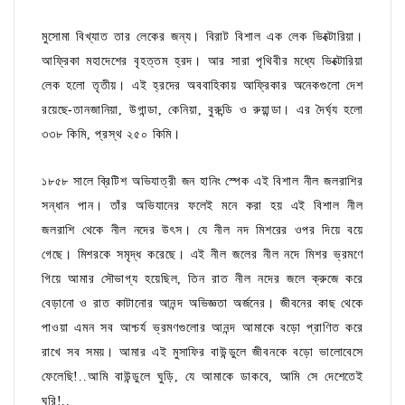
মুসোমা বিখ্যাত তার লেকের জন্য। বিরাট বিশাল এক লেক ভিক্টোরিয়া।
আফ্রিকা মহাদেশের বৃহত্তম হ্রদ। আর সারা পৃথিবীর মধ্যে ভিক্টোরিয়া
লেক হলো তৃতীয়। এই হ্রদের অববাহিকায় আফ্রিকার অনেকগুলো দেশ
রয়েছে-তানজানিয়া, উগান্ডা, কেনিয়া, বুরুন্ডি ও রুয়ান্ডা। এর দৈর্ঘ্য হলো
৩৩৮ কিমি, প্রস্থ ২৫০ কিমি।
১৮৫৮ সালে ব্রিটিশ অভিযাত্রী জন হানিং স্পেক এই বিশাল নীল জলরাশির
সন্ধান পান। তাঁর অভিযানের ফলেই মনে করা হয় এই বিশাল নীল
জলরাশি থেকে নীল নদের উৎস। যে নীল নদ মিশরের ওপর দিয়ে বয়ে
গেছে। মিশরকে সমৃদ্ধ করেছে। এই নীল জলের নীল নদে মিশর ভ্রমণে
গিয়ে আমার সৌভাগ্য হয়েছিল, তিন রাত নীল নদের জলে ক্রুজে করে
বেড়ানো ও রাত কাটানোর আনন্দ অভিজ্ঞতা অর্জনের। জীবনের কাছ থেকে
পাওয়া এমন সব আশ্চর্য ভ্রমণগুলোর আনন্দ আমাকে বড়ো প্রাণিত করে
রাখে সব সময়। আমার এই মুসাফির বাউন্ডুলে জীবনকে বড়ো ভালোবেসে
ফেলেছি!..আমি বাউন্ডুলে ঘুড়ি, যে আমাকে ডাকবে, আমি সে দেশেতেই
ঘুরি!..