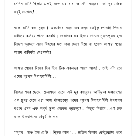
সেদিন আমি ছিলাম একই সঙ্গে ওর বাবা ও মা!..অন্তরা তো দূর থেকে
শুধুই দেখেছে!..
আজ আমি কত মুক্ত। একমাত্র সন্তানের জন্য যতটুকু পেরেছি পিতার
দায়িত্ব কর্তব্য পালন করেছি। সংসারের সব হিসেব সামলে মুক্তপুরুষ হয়ে
বিদেশ ভ্রমণে এসে বিহঙ্গের মত ডানা মেলে দিয়ে না হলেও আমার মনের
আনন্দ খানিকটা সেরকমই!
আমার মেয়ের বিয়ের দিন ছিল ঠিক একবছর আগে আজ!.. তাই এটা তো
ওদের প্রথম বিবাহবার্ষিকী!..
নিজের শহর ছেড়ে, চেনামহল ছেড়ে এই দূর বহুদূরের আফ্রিকা মহাদেশের
এক সুন্দর দেশে ওরা আজ ঘটনাচক্রে ওদের প্রথম বিবাহবার্ষিকী উদযাপন
করবে এমন এক অপূর্ব সুন্দর লেকের প্রান্তে!.. নিভৃত নির্জনে!..এই ছক
ভাঙ্গা উদযাপনের মাধুর্য কি কম!..
"স্যার! লাঞ্চ ইজ রেডি। প্লিজ কাম!"... মাতিল ভিলার রেস্টুরেন্টের পথে