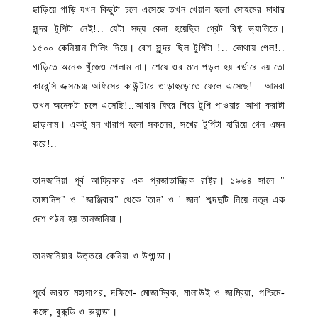
ছাড়িয়ে গাড়ি যখন কিছুটা চলে এসেছে তখন খেয়াল হলো সোহমের মাথার
সুন্দর টুপিটা নেই!.. যেটা সদ্য কেনা হয়েছিল গ্রেট রিফ্ট ভ্যালিতে।
১৫০০ কেনিয়ান শিলিং দিয়ে। বেশ সুন্দর ছিল টুপিটা !.. কোথায় গেল!..
গাড়িতে অনেক খুঁজেও পেলাম না। শেষে ওর মনে পড়ল হয় বর্ডারে নয় তো
কারেন্সি এক্সচেঞ্জ অফিসের কাউন্টারে তাড়াহুড়োতে ফেলে এসেছে!.. আমরা
তখন অনেকটা চলে এসেছি!..আবার ফিরে গিয়ে টুপি পাওয়ার আশা করাটা
ছাড়লাম। একটু মন খারাপ হলো সকলের, সখের টুপিটা হারিয়ে গেল এমন
করে!..
তানজানিয়া পূর্ব আফ্রিকার এক প্রজাতান্ত্রিক রাষ্ট্র। ১৯৬৪ সালে "
তাঙ্গানিশ" ও "জাঞ্জিবার" থেকে 'তান' ও ' জান' শব্দদুটি নিয়ে নতুন এক
দেশ গঠন হয় তানজানিয়া।
তানজানিয়ার উত্তরে কেনিয়া ও উগান্ডা।
পূর্বে ভারত মহাসাগর, দক্ষিণে- মোজাম্বিক, মালাউই ও জাম্বিয়া, পশ্চিমে-
কঙ্গো, বুরুন্ডি ও রুয়ান্ডা।