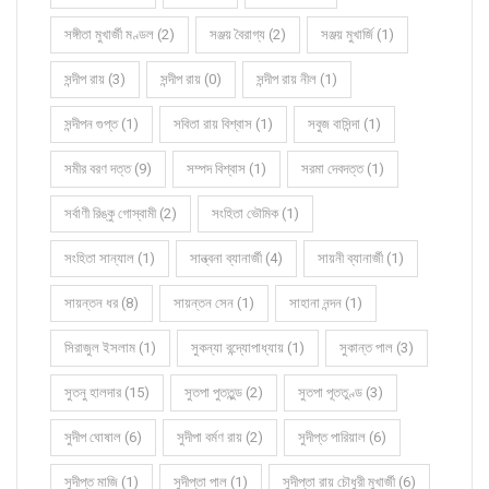
সঙ্গীতা মুখার্জী মণ্ডল (2)
সঞ্জয় বৈরাগ্য (2)
সঞ্জয় মুখার্জি (1)
সন্দীপ রায় (3)
সন্দীপ রায় (0)
সন্দীপ রায় নীল (1)
সন্দীপন গুপ্ত (1)
সবিতা রায় বিশ্বাস (1)
সবুজ বাসিন্দা (1)
সমীর বরণ দত্ত (9)
সম্পদ বিশ্বাস (1)
সরমা দেবদত্ত (1)
সর্বাণী রিঙ্কু গোস্বামী (2)
সংহিতা ভৌমিক (1)
সংহিতা সান্যাল (1)
সান্ত্বনা ব্যানার্জী (4)
সায়নী ব্যানার্জী (1)
সায়ন্তন ধর (8)
সায়ন্তন সেন (1)
সাহানা নন্দন (1)
সিরাজুল ইসলাম (1)
সুকন্যা বন্দ্যোপাধ্যায় (1)
সুকান্ত পাল (3)
সুতনু হালদার (15)
সুতপা পুততুন্ড (2)
সুতপা পূততুণ্ড (3)
সুদীপ ঘোষাল (6)
সুদীপা বর্মণ রায় (2)
সুদীপ্ত পারিয়াল (6)
সুদীপ্ত মাজি (1)
সুদীপ্তা পাল (1)
সুদীপ্তা রায় চৌধুরী মুখার্জী (6)