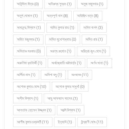
অনিন্দিতা মিত্র (0)
অনিরুদ্ধ সুব্রত (1)
অনুজ মজুমদার (1)
অনুপ ঘোষাল (1)
অন্নপূর্ণা দাস (8)
অভিজিৎ দত্ত (8)
অমলেন্দু বিশ্বাস (1)
অমিত কুমার রায় (1)
অমিত বাগল (3)
অমিত মজুমদার (1)
অমিত মুখোপাধ্যায় (0)
অমিত রায় (1)
অমিতাভ সরকার (0)
অরণ্য রহমান (1)
অরিত্রা জুন ঘোষ (1)
অরুণিমা চ্যাটার্জী (1)
অর্কজ্যোতি ভট্টাচার্য্য (1)
অর্ণব সাহা (1)
অর্পিতা দাস (1)
অলিপা বসু (1)
অংশুদেব (11)
অশোক কুমার ঘোষ (10)
অশোক কুমার সাধুখাঁ (0)
অসীম বিশ্বাস (1)
আবু আফজাল সালেহ (1)
আলতাফ হোসেন উজ্জ্বল (1)
আল্পি বিশ্বাস (1)
আশীষ কুমার চক্রবর্তী (11)
ইত্যাদি (1)
ইন্দ্রাণী ঘোষ (11)