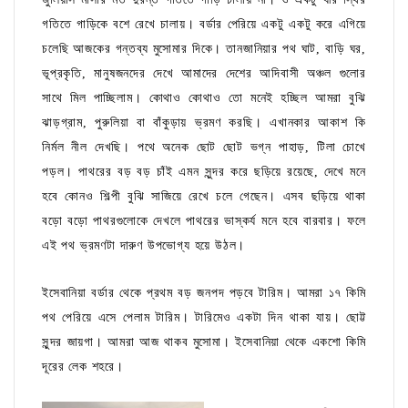
গতিতে গাড়িকে বশে রেখে চালায়। বর্ডার পেরিয়ে একটু একটু করে এগিয়ে
চলেছি আজকের গন্তব্য মুসোমার দিকে। তানজানিয়ার পথ ঘাট, বাড়ি ঘর,
ভূপ্রকৃতি, মানুষজনদের দেখে আমাদের দেশের আদিবাসী অঞ্চল গুলোর
সাথে মিল পাচ্ছিলাম। কোথাও কোথাও তো মনেই হচ্ছিল আমরা বুঝি
ঝাড়গ্রাম, পুরুলিয়া বা বাঁকুড়ায় ভ্রমণ করছি। এখানকার আকাশ কি
নির্মল নীল দেখছি। পথে অনেক ছোট ছোট ভগ্ন পাহাড়, টিলা চোখে
পড়ল। পাথরের বড় বড় চাঁই এমন সুন্দর করে ছড়িয়ে রয়েছে, দেখে মনে
হবে কোনও শিল্পী বুঝি সাজিয়ে রেখে চলে গেছেন। এসব ছড়িয়ে থাকা
বড়ো বড়ো পাথরগুলোকে দেখলে পাথরের ভাস্কর্য মনে হবে বারবার। ফলে
এই পথ ভ্রমণটা দারুণ উপভোগ্য হয়ে উঠল।
ইসেবানিয়া বর্ডার থেকে প্রথম বড় জনপদ পড়বে টারিম। আমরা ১৭ কিমি
পথ পেরিয়ে এসে পেলাম টারিম। টারিমেও একটা দিন থাকা যায়। ছোট্ট
সুন্দর জায়গা। আমরা আজ থাকব মুসোমা। ইসেবানিয়া থেকে একশো কিমি
দূরের লেক শহরে।