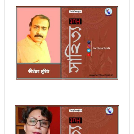
অণুগল্পে তীর্থঙ্কর সুমিত