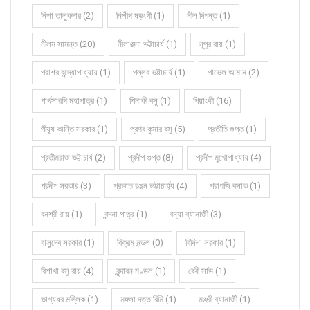
নিশা তালুকদার (2)
নিশীথ ষড়ংগী (1)
নীল দিগন্ত (1)
নীলম সামন্ত (20)
নীলাঞ্জনা ভট্টাচার্য (1)
নূপুর রায় (1)
পরাশর বন্দ্যোপাধ্যায় (1)
পল্লব ভট্টাচার্য (1)
পাভেল আমান (2)
পার্থসারথি মহাপাত্র (1)
পিনাকী বসু (1)
পিয়াংকী (16)
পীযূষ কান্তি সরকার (1)
প্রণব কুমার বসু (5)
প্রতীতি গুপ্ত (1)
প্রতীমরাজ ভট্টাচার্য (2)
প্রদীপ গুপ্ত (8)
প্রদীপ মুখোপাধ্যায় (4)
প্রদীপ সরকার (3)
প্রভাত রঞ্জন ভট্টাচার্য্য (4)
প্রাণজি বসাক (1)
বনশ্রী রায় (1)
বন্দনা পাত্র (1)
বন্যা ব্যানার্জী (3)
বাসুদেব সরকার (1)
বিক্রম মন্ডল (0)
বিদিশা সরকার (1)
বিশাখা বসু রায় (4)
বৃন্দাবন মণ্ডল (1)
বেবী সাউ (1)
ভাগ্যধর মল্লিক (1)
মঙ্গলা দত্ত রিমি (1)
মঞ্জরী ব্যানার্জী (1)