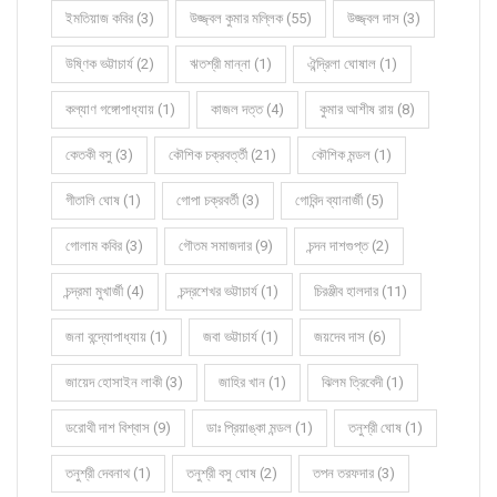
ইমতিয়াজ কবির (3)
উজ্জ্বল কুমার মল্লিক (55)
উজ্জ্বল দাস (3)
উষ্ণিক ভট্টাচার্য (2)
ঋতশ্রী মান্না (1)
ঐন্দ্রিলা ঘোষাল (1)
কল্যাণ গঙ্গোপাধ্যায় (1)
কাজল দত্ত (4)
কুমার আশীষ রায় (8)
কেতকী বসু (3)
কৌশিক চক্রবর্ত্তী (21)
কৌশিক মন্ডল (1)
গীতালি ঘোষ (1)
গোপা চক্রবর্তী (3)
গোবিন্দ ব্যানার্জী (5)
গোলাম কবির (3)
গৌতম সমাজদার (9)
চন্দন দাশগুপ্ত (2)
চন্দ্রমা মুখার্জী (4)
চন্দ্রশেখর ভট্টাচার্য (1)
চিরঞ্জীব হালদার (11)
জনা বন্দ্যোপাধ্যায় (1)
জবা ভট্টাচার্য (1)
জয়দেব দাস (6)
জায়েদ হোসাইন লাকী (3)
জাহির খান (1)
ঝিলম ত্রিবেদী (1)
ডরোথী দাশ বিশ্বাস (9)
ডাঃ প্রিয়াঙ্কা মন্ডল (1)
তনুশ্রী ঘোষ (1)
তনুশ্রী দেবনাথ (1)
তনুশ্রী বসু ঘোষ (2)
তপন তরফদার (3)