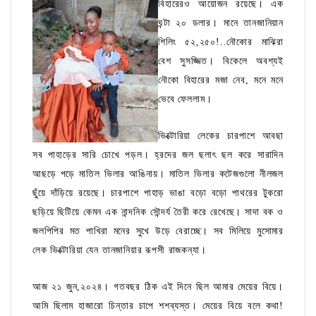
বিহারেরও আয়োজন রয়েছে। এক
ঘন্টা ২০ ডলার। মানে তানজানিয়ান
শিলিং ৫২,২৫০!..নৌকোর মাঝিরা
বেশ সুসজ্জিত। বিকেলে অবশ্যই
নৌকো বিহারের মজা নেব, মনে মনে
ভেবে ফেললাম।
ভিক্টোরিয়া লেকের চারপাশে আবছা
সব পাহাড়ের সারি চোখে পড়ল। হ্রদের জল ছলাৎ ছল করে সারাদিন
আছড়ে পড়ে মাতিল ভিলার আঙিনায়। মাতিল ভিলার কটেজগুলো নীলজল
ছুঁয়ে দাঁড়িয়ে রয়েছে। চারপাশে পাহাড় ভাঙা বড়ো বড়ো পাথরের টুকরো
ছড়িয়ে ছিটিয়ে কেমন এক নান্দনিক সৌন্দর্য তৈরী করে রেখেছে। সাদা বক ও
জলপিপির মত পাখিরা মনের সুখে উড়ে বেরাচ্ছে। সব মিলিয়ে মুসোমার
লেক ভিক্টোরিয়া যেন তানজানিয়ার রূপসী রাজকন্যা।
আজ ২১ জুন,২০২৪। গতবছর ঠিক এই দিনে ছিল আমার মেয়ের বিয়ে।
আমি ছিলাম হাজারো চিন্তার চাপে শশব্যস্ত। মেয়ের বিয়ে বলে কথা!