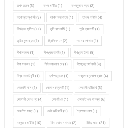
তপন মন্ডল (3)
তপন মাইতি (1)
তপনকুমার দত্ত (2)
তপোব্রত মুখার্জী (3)
তাপস মহাপাত্র (1)
তাপস মাইতি (4)
তীর্থঙ্কর সুমিত (11)
তুলি ব্যানার্জি (1)
তুলি ব্যানার্জী (1)
তুহিন কুমার চন্দ (1)
ত্রিদিবেশ দে (2)
দয়াময় পোদ্দার (1)
দীপক রজক (1)
দীপঙ্কর বাগচী (1)
দীপঙ্কর বৈদ্য (8)
দীপা সরকার (1)
দীপ্তিপ্রকাশ দে (1)
দীপ্তেন্দু চ্যাটার্জী (4)
দীপ্র দাসচৌধুরী (1)
দুর্গাপদ মন্ডল (1)
দেবকুমার মুখোপাধ্যায় (4)
দেবজানী দাস (1)
দেবনাথ চক্রবর্তী (1)
দেবযানী ভট্টাচার্য (3)
দেবযানী সেনগুপ্ত (4)
দেবশ্রী দে (1)
দেবারতি গুহ সামন্ত (6)
দেবাশিস সাহা (1)
দেবী অধিকারী (2)
দ্বৈপায়ন নাগ (1)
নবকুমার মাইতি (10)
নিনা ঘোষ সমাদ্দার (2)
নিবিড় সাহা (21)