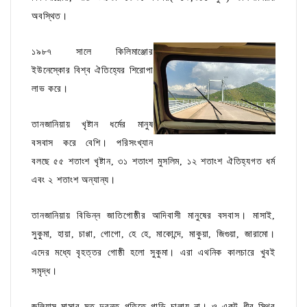
অবস্থিত।
১৯৮৭ সালে কিলিমাঞ্জোর
ইউনেস্কোর বিশ্ব ঐতিহ্যের শিরোপা
লাভ করে।
তানজানিয়ায় খৃষ্টান ধর্মের মানুষ
বসবাস করে বেশি। পরিসংখ্যান
বলছে ৫৫ শতাংশ খৃষ্টান, ৩১ শতাংশ মুসলিম, ১২ শতাংশ ঐতিহ্যগত ধর্ম
এবং ২ শতাংশ অন্যান্য।
তানজানিয়ায় বিভিন্ন জাতিগোষ্ঠীর আদিবাসী মানুষের বসবাস। মাসাই,
সুকুমা, হায়া, চাগ্গা, গোগো, হে হে, মাকোন্দে, মাকুয়া, জিগুয়া, জারামো।
এদের মধ্যে বৃহত্তর গোষ্ঠী হলো সুকুমা। এরা এথনিক কালচারে খুবই
সমৃদ্ধ।
জুলিয়াস মাসার মত দুরন্ত গতিতে গাড়ি চালায় না। ও একটু ধীর স্থির