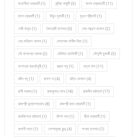
মনোনীতা চক্রবর্তী (1)
মন্দিরা গাঙ্গুলী (3)
মানস চক্রবর্ত্তী (11)
মালা চক্রবর্তী (1)
মিঠুন মুখার্জী (1)
মৃদুল শ্রীমানী (1)
মেরী খাতুন (1)
মৈত্রেয়ী হালদার (0)
মোঃ আব্দুল রহমান (2)
মোঃ মনিরুল আলম (1)
মোহাম্মদ শামীম মিয়া (1)
মৌ দাশগুপ্ত আদক (2)
মৌমিতা চ্যাটার্জী (1)
মৌসুমী মুখার্জী (3)
যশোধরা রায়চৌধুরী (1)
রঞ্জনা বসু (1)
রত্না দাস (11)
রবীন বসু (1)
রমেশ দে (4)
রহিত ঘোষাল (4)
রাখী সরদার (1)
রাজকুমার ঘোষ (18)
রাজদীপ ভট্টাচার্য (17)
রাজশ্রী বন্দ্যোপাধ্যায় (8)
রাজশ্রী রাহা চক্রবর্তী (1)
রামকিশোর ভট্টাচার্য (1)
রিম্পা নাথ (1)
রীতা চক্রবর্তী (1)
রূপালী দত্ত (1)
লোপামুদ্রা কুন্ডু (4)
শংকর হালদার (1)