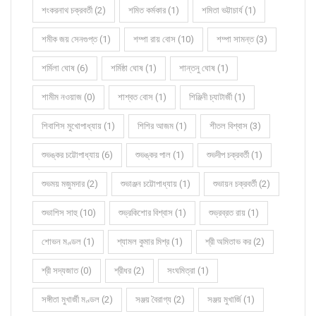
শংকরনাথ চক্রবর্তী (2)
শমিত কর্মকার (1)
শমিতা ভট্টাচার্য (1)
শমীক জয় সেনগুপ্ত (1)
শম্পা রায় বোস (10)
শম্পা সামন্ত (3)
শর্মিলা ঘোষ (6)
শর্মিষ্ঠা ঘোষ (1)
শান্তনু ঘোষ (1)
শামীম নওয়াজ (0)
শাশ্বত বোস (1)
শিঞ্জিনী চ্যাটার্জী (1)
শিবাশিস মুখোপাধ্যায় (1)
শিশির আজম (1)
শীতল বিশ্বাস (3)
শুভঙ্কর চট্টোপাধ্যায় (6)
শুভঙ্কর পাল (1)
শুভদীপ চক্রবর্তী (1)
শুভময় মজুমদার (2)
শুভাঞ্জন চট্টোপাধ্যায় (1)
শুভায়ন চক্রবর্তী (2)
শুভাশিস সাহু (10)
শুভ্রকিশোর বিশ্বাস (1)
শুভ্রব্রত রায় (1)
শোভন মণ্ডল (1)
শ্যামল কুমার মিশ্র (1)
শ্রী অমিতাভ কর (2)
শ্রী সদ্যজাত (0)
শ্রীধর (2)
সংঘমিত্রা (1)
সঙ্গীতা মুখার্জী মণ্ডল (2)
সঞ্জয় বৈরাগ্য (2)
সঞ্জয় মুখার্জি (1)