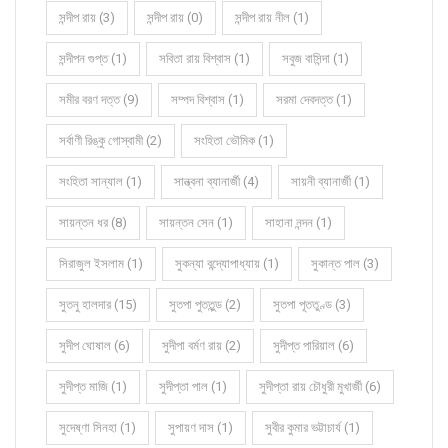
সন্দীপ রায় (3)
সন্দীপ রায় (0)
সন্দীপ রায় নীল (1)
সন্দীপন গুপ্ত (1)
সবিতা রায় বিশ্বাস (1)
সবুজ বাসিন্দা (1)
সমীর বরণ দত্ত (9)
সম্পদ বিশ্বাস (1)
সরমা দেবদত্ত (1)
সর্বাণী রিঙ্কু গোস্বামী (2)
সংহিতা ভৌমিক (1)
সংহিতা সান্যাল (1)
সান্ত্বনা ব্যানার্জী (4)
সায়নী ব্যানার্জী (1)
সায়ন্তন ধর (8)
সায়ন্তন সেন (1)
সাহানা নন্দন (1)
সিরাজুল ইসলাম (1)
সুকন্যা বন্দ্যোপাধ্যায় (1)
সুকান্ত পাল (3)
সুতনু হালদার (15)
সুতপা পুততুন্ড (2)
সুতপা পূততুণ্ড (3)
সুদীপ ঘোষাল (6)
সুদীপা বর্মণ রায় (2)
সুদীপ্ত পারিয়াল (6)
সুদীপ্ত মাজি (1)
সুদীপ্তা পাল (1)
সুদীপ্তা রায় চৌধুরী মুখার্জী (6)
সুদেষ্ণা সিনহা (1)
সুপায়ণ দাস (1)
সুবীর কুমার ভট্টাচার্য (1)