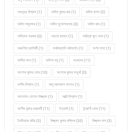
অমলেন্দু বিশ্বাস (1)
অমিত কুমার রায় (1)
অমিত বাগল (3)
অমিত মজুমদার (1)
অমিত মুখোপাধ্যায় (0)
অমিত রায় (1)
অমিতাভ সরকার (0)
অরণ্য রহমান (1)
অরিত্রা জুন ঘোষ (1)
অরুণিমা চ্যাটার্জী (1)
অর্কজ্যোতি ভট্টাচার্য্য (1)
অর্ণব সাহা (1)
অর্পিতা দাস (1)
অলিপা বসু (1)
অংশুদেব (11)
অশোক কুমার ঘোষ (10)
অশোক কুমার সাধুখাঁ (0)
অসীম বিশ্বাস (1)
আবু আফজাল সালেহ (1)
আলতাফ হোসেন উজ্জ্বল (1)
আল্পি বিশ্বাস (1)
আশীষ কুমার চক্রবর্তী (11)
ইত্যাদি (1)
ইন্দ্রাণী ঘোষ (11)
ইমতিয়াজ কবির (3)
উজ্জ্বল কুমার মল্লিক (55)
উজ্জ্বল দাস (3)