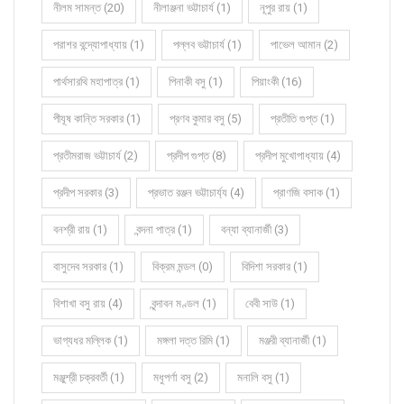
নীলম সামন্ত (20)
নীলাঞ্জনা ভট্টাচার্য (1)
নূপুর রায় (1)
পরাশর বন্দ্যোপাধ্যায় (1)
পল্লব ভট্টাচার্য (1)
পাভেল আমান (2)
পার্থসারথি মহাপাত্র (1)
পিনাকী বসু (1)
পিয়াংকী (16)
পীযূষ কান্তি সরকার (1)
প্রণব কুমার বসু (5)
প্রতীতি গুপ্ত (1)
প্রতীমরাজ ভট্টাচার্য (2)
প্রদীপ গুপ্ত (8)
প্রদীপ মুখোপাধ্যায় (4)
প্রদীপ সরকার (3)
প্রভাত রঞ্জন ভট্টাচার্য্য (4)
প্রাণজি বসাক (1)
বনশ্রী রায় (1)
বন্দনা পাত্র (1)
বন্যা ব্যানার্জী (3)
বাসুদেব সরকার (1)
বিক্রম মন্ডল (0)
বিদিশা সরকার (1)
বিশাখা বসু রায় (4)
বৃন্দাবন মণ্ডল (1)
বেবী সাউ (1)
ভাগ্যধর মল্লিক (1)
মঙ্গলা দত্ত রিমি (1)
মঞ্জরী ব্যানার্জী (1)
মঞ্জুশ্রী চক্রবর্তী (1)
মধুপর্ণা বসু (2)
মনালি বসু (1)