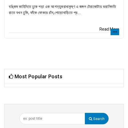
বঙ্কিম কাহিনিতে ঢুকে পড়া এক আগন্তুকরাধাকৃষ্ণ এ জঙ্গল টেরাকোটায় ভরানিশুতি
রাতে যখন ঢুকি, ফাঁকে ফোকরে চাঁদ,পোড়োবাড়িতে প্র...
Read More
Most Popular Posts
Search