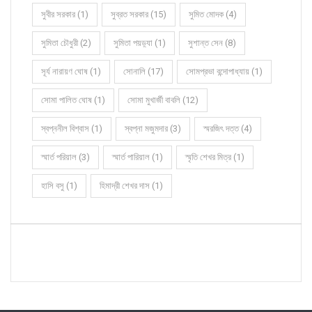
সুবীর সরকার (1)
সুব্রত সরকার (15)
সুমিত মোদক (4)
সুমিতা চৌধুরী (2)
সুমিতা পয়ড়্যা (1)
সুশান্ত সেন (8)
সূর্য নারায়ণ ঘোষ (1)
সোনালি (17)
সোমপ্রভা বন্দোপাধ্যায় (1)
সোমা পালিত ঘোষ (1)
সোমা মুখার্জী বাবলি (12)
স্বপ্ননীল বিশ্বাস (1)
স্বপ্না মজুমদার (3)
স্মরজিৎ দত্ত (4)
স্মার্ত পরিয়াল (3)
স্মার্ত পারিয়াল (1)
স্মৃতি শেখর মিত্র (1)
হাসি বসু (1)
হিমাদ্রী শেখর দাস (1)