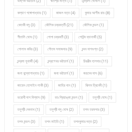
উষ্ণিক ভট্টাচার্য (2)
ঋতশ্রী মান্না (1)
ঐন্দ্রিলা ঘোষাল (1)
কল্যাণ গঙ্গোপাধ্যায় (1)
কাজল দত্ত (4)
কুমার আশীষ রায় (8)
কেতকী বসু (3)
কৌশিক চক্রবর্ত্তী (21)
কৌশিক মন্ডল (1)
গীতালি ঘোষ (1)
গোপা চক্রবর্তী (3)
গোবিন্দ ব্যানার্জী (5)
গোলাম কবির (3)
গৌতম সমাজদার (9)
চন্দন দাশগুপ্ত (2)
চন্দ্রমা মুখার্জী (4)
চন্দ্রশেখর ভট্টাচার্য (1)
চিরঞ্জীব হালদার (11)
জনা বন্দ্যোপাধ্যায় (1)
জবা ভট্টাচার্য (1)
জয়দেব দাস (6)
জায়েদ হোসাইন লাকী (3)
জাহির খান (1)
ঝিলম ত্রিবেদী (1)
ডরোথী দাশ বিশ্বাস (9)
ডাঃ প্রিয়াঙ্কা মন্ডল (1)
তনুশ্রী ঘোষ (1)
তনুশ্রী দেবনাথ (1)
তনুশ্রী বসু ঘোষ (2)
তপন তরফদার (3)
তপন মন্ডল (3)
তপন মাইতি (1)
তপনকুমার দত্ত (2)