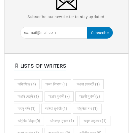
Subscribe our newsletter to stay updated.
Subscribe
LISTS OF WRITERS
অগ্নিমিত্র (4)
অজয় বিশ্বাস (1)
অঞ্জনা চক্রবর্তী (1)
অঞ্জলি দে নন্দী (1)
অঞ্জলি মুখার্জী (7)
অঞ্জলী মুখার্জ (3)
অতনু বর্মন (1)
অনিতা মুখার্জী (1)
অনিন্দিতা নাথ (1)
অনিন্দিতা মিত্র (0)
অনিরুদ্ধ সুব্রত (1)
অনুজ মজুমদার (1)
অনুপ ঘোষাল (1)
অন্নপূর্ণা দাস (8)
অভিজিৎ দত্ত (8)