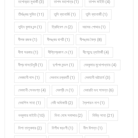
তপোব্রত মুখার্জী (3)
তাপস মহাপাত্র (1)
তাপস মাইতি (4)
তীর্থঙ্কর সুমিত (11)
তুলি ব্যানার্জি (1)
তুলি ব্যানার্জী (1)
তুহিন কুমার চন্দ (1)
ত্রিদিবেশ দে (2)
দয়াময় পোদ্দার (1)
দীপক রজক (1)
দীপঙ্কর বাগচী (1)
দীপঙ্কর বৈদ্য (8)
দীপা সরকার (1)
দীপ্তিপ্রকাশ দে (1)
দীপ্তেন্দু চ্যাটার্জী (4)
দীপ্র দাসচৌধুরী (1)
দুর্গাপদ মন্ডল (1)
দেবকুমার মুখোপাধ্যায় (4)
দেবজানী দাস (1)
দেবনাথ চক্রবর্তী (1)
দেবযানী ভট্টাচার্য (3)
দেবযানী সেনগুপ্ত (4)
দেবশ্রী দে (1)
দেবারতি গুহ সামন্ত (6)
দেবাশিস সাহা (1)
দেবী অধিকারী (2)
দ্বৈপায়ন নাগ (1)
নবকুমার মাইতি (10)
নিনা ঘোষ সমাদ্দার (2)
নিবিড় সাহা (21)
নিশা তালুকদার (2)
নিশীথ ষড়ংগী (1)
নীল দিগন্ত (1)