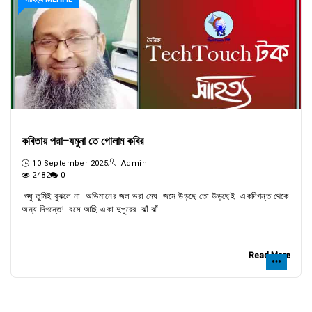
কবিতায় পদ্মা-যমুনা তে গোলাম কবির
10 September 2025
Admin
2482
0
শুধু তুমিই বুঝলে না অভিমানের জল ভরা মেঘ জমে উড়ছে তো উড়ছেই একদিগন্ত থেকে
অন্য দিগন্তে! বসে আছি একা দুপুরের ঝাঁ ঝাঁ...
Read More