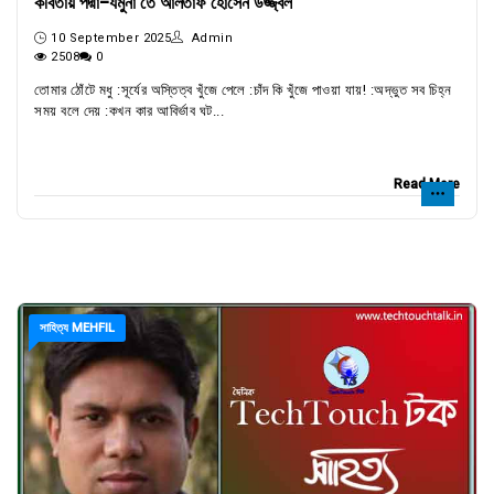
কবিতায় পদ্মা-যমুনা তে আলতাফ হোসেন উজ্জ্বল
10 September 2025
Admin
2508
0
তোমার ঠোঁটে মধু :সূর্যের অস্তিত্ব খুঁজে পেলে :চাঁদ কি খুঁজে পাওয়া যায়! :অদ্ভুত সব চিহ্ন
সময় বলে দেয় :কখন কার আবির্ভাব ঘট...
Read More
সাহিত্য MEHFIL