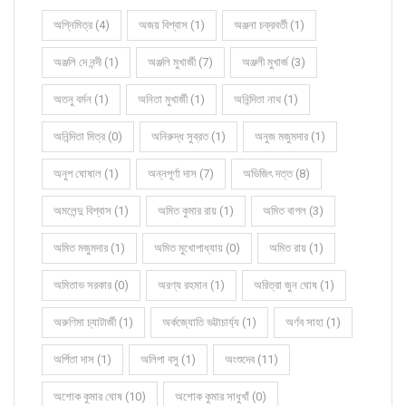
অগ্নিমিত্র (4)
অজয় বিশ্বাস (1)
অঞ্জনা চক্রবর্তী (1)
অঞ্জলি দে নন্দী (1)
অঞ্জলি মুখার্জী (7)
অঞ্জলী মুখার্জ (3)
অতনু বর্মন (1)
অনিতা মুখার্জী (1)
অনিন্দিতা নাথ (1)
অনিন্দিতা মিত্র (0)
অনিরুদ্ধ সুব্রত (1)
অনুজ মজুমদার (1)
অনুপ ঘোষাল (1)
অন্নপূর্ণা দাস (7)
অভিজিৎ দত্ত (8)
অমলেন্দু বিশ্বাস (1)
অমিত কুমার রায় (1)
অমিত বাগল (3)
অমিত মজুমদার (1)
অমিত মুখোপাধ্যায় (0)
অমিত রায় (1)
অমিতাভ সরকার (0)
অরণ্য রহমান (1)
অরিত্রা জুন ঘোষ (1)
অরুণিমা চ্যাটার্জী (1)
অর্কজ্যোতি ভট্টাচার্য্য (1)
অর্ণব সাহা (1)
অর্পিতা দাস (1)
অলিপা বসু (1)
অংশুদেব (11)
অশোক কুমার ঘোষ (10)
অশোক কুমার সাধুখাঁ (0)