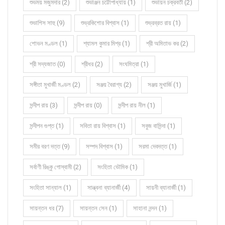
শুভময় মজুমদার (2)
শুভাঞ্জন চট্টোপাধ্যায় (1)
শুভায়ন চক্রবর্তী (2)
শুভাশিস সাহু (9)
শুভ্রকিশোর বিশ্বাস (1)
শুভ্রব্রত রায় (1)
শোভন মণ্ডল (1)
শ্যামল কুমার মিশ্র (1)
শ্রী অমিতাভ কর (2)
শ্রী সদ্যজাত (0)
শ্রীধর (2)
সংঘমিত্রা (1)
সঙ্গীতা মুখার্জী মণ্ডল (2)
সঞ্জয় বৈরাগ্য (2)
সঞ্জয় মুখার্জি (1)
সন্দীপ রায় (3)
সন্দীপ রায় (0)
সন্দীপ রায় নীল (1)
সন্দীপন গুপ্ত (1)
সবিতা রায় বিশ্বাস (1)
সবুজ বাসিন্দা (1)
সমীর বরণ দত্ত (9)
সম্পদ বিশ্বাস (1)
সরমা দেবদত্ত (1)
সর্বাণী রিঙ্কু গোস্বামী (2)
সংহিতা ভৌমিক (1)
সংহিতা সান্যাল (1)
সান্ত্বনা ব্যানার্জী (4)
সায়নী ব্যানার্জী (1)
সায়ন্তন ধর (7)
সায়ন্তন সেন (1)
সাহানা নন্দন (1)