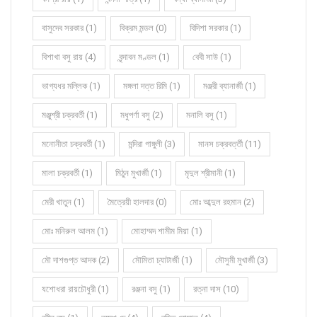
বাসুদেব সরকার (1)
বিক্রম মন্ডল (0)
বিদিশা সরকার (1)
বিশাখা বসু রায় (4)
বৃন্দাবন মণ্ডল (1)
বেবী সাউ (1)
ভাগ্যধর মল্লিক (1)
মঙ্গলা দত্ত রিমি (1)
মঞ্জরী ব্যানার্জী (1)
মঞ্জুশ্রী চক্রবর্তী (1)
মধুপর্ণা বসু (2)
মনালি বসু (1)
মনোনীতা চক্রবর্তী (1)
মন্দিরা গাঙ্গুলী (3)
মানস চক্রবর্ত্তী (11)
মালা চক্রবর্তী (1)
মিঠুন মুখার্জী (1)
মৃদুল শ্রীমানী (1)
মেরী খাতুন (1)
মৈত্রেয়ী হালদার (0)
মোঃ আব্দুল রহমান (2)
মোঃ মনিরুল আলম (1)
মোহাম্মদ শামীম মিয়া (1)
মৌ দাশগুপ্ত আদক (2)
মৌমিতা চ্যাটার্জী (1)
মৌসুমী মুখার্জী (3)
যশোধরা রায়চৌধুরী (1)
রঞ্জনা বসু (1)
রত্না দাস (10)