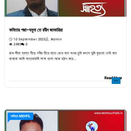
কবিতায় পদ্মা-যমুনা তে রবীন জাকারিয়া
10 September 2025
Admin
2485
0
রাম-সীতা স্বপ্ন নীড়ে নদীর তীরে হাতে রেখে হাত অধর চুমি বললে তুমি কুচতো নেহি বাত
থাকবো আমি অন্তরযামি সাক্ষ হলো আজ হঠাৎ করে...
Read More
সাহিত্য MEHFIL