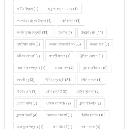
অসীম বিশ্বাস (1)
আবু আফজাল সালেহ (1)
আলতাফ হোসেন উজ্জ্বল (1)
আল্পি বিশ্বাস (1)
আশীষ কুমার চক্রবর্তী (11)
ইত্যাদি (1)
ইন্দ্রাণী ঘোষ (11)
ইমতিয়াজ কবির (3)
উজ্জ্বল কুমার মল্লিক (55)
উজ্জ্বল দাস (3)
উষ্ণিক ভট্টাচার্য (2)
ঋতশ্রী মান্না (1)
ঐন্দ্রিলা ঘোষাল (1)
কল্যাণ গঙ্গোপাধ্যায় (1)
কাজল দত্ত (4)
কুমার আশীষ রায় (8)
কেতকী বসু (3)
কৌশিক চক্রবর্ত্তী (21)
কৌশিক মন্ডল (1)
গীতালি ঘোষ (1)
গোপা চক্রবর্তী (3)
গোবিন্দ ব্যানার্জী (5)
গোলাম কবির (3)
গৌতম সমাজদার (9)
চন্দন দাশগুপ্ত (2)
চন্দ্রমা মুখার্জী (4)
চন্দ্রশেখর ভট্টাচার্য (1)
চিরঞ্জীব হালদার (10)
জনা বন্দ্যোপাধ্যায় (1)
জবা ভট্টাচার্য (1)
জয়দেব দাস (6)