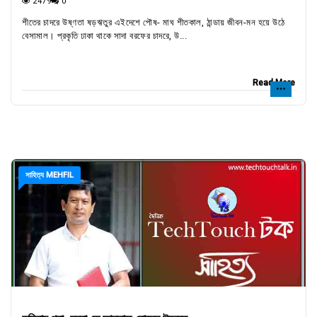
2479
0
শীতের চাদরে উষ্ণতা ষড়ঋতুর এইদেশে পৌষ- মাঘ শীতকাল, ঠান্ডায় জীবন-মন হয়ে উঠে
বেসামাল। প্রকৃতি ঢাকা থাকে সাদা বরফের চাদরে, উ...
Read More
সাহিত্য MEHFIL