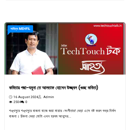
সাহিত্য MEHFIL
কবিতায় পদ্মা-যমুনা তে আলতাফ হোসেন উজ্জ্বল (গুচ্ছ কবিতা)
16 August 2024
Admin
2504
0
শঙ্খসুরে শঙ্খসুরে বাজনা বাজে জয়া মায়ার -সংগীতার! ভেড়া এসে নষ্ট করল শুভ্র নির্মল
বাজনা। চিকনা ভেড়া মোটা এখন হরদম আনন্দের...