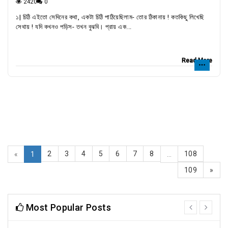
2420
0
১| চিঠি এইতো সেদিনের কথা, একটা চিঠি পাঠিয়েছিলাম- তোর ঠিকানায় ! কতকিছু লিখেছি
সেথায় ! যদি কখনও পড়িস- তখন বুঝবি। প্রায় এক...
Read More
2
3
4
5
6
7
8
108
«
1
...
109
»
Most Popular Posts
prev
next