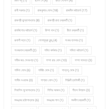
রবীন বসু (1)
রমেশ দে (4)
রহিত ঘোষাল (4)
রাখী সরদার (1)
রাজকুমার ঘোষ (18)
রাজদীপ ভট্টাচার্য (17)
রাজশ্রী বন্দ্যোপাধ্যায় (8)
রাজশ্রী রাহা চক্রবর্তী (1)
রামকিশোর ভট্টাচার্য (1)
রিম্পা নাথ (1)
রীতা চক্রবর্তী (1)
রূপালী দত্ত (1)
লোপামুদ্রা কুন্ডু (4)
শংকর হালদার (1)
শংকরনাথ চক্রবর্তী (2)
শমিত কর্মকার (1)
শমিতা ভট্টাচার্য (1)
শমীক জয় সেনগুপ্ত (1)
শম্পা রায় বোস (10)
শম্পা সামন্ত (3)
শর্মিলা ঘোষ (6)
শর্মিষ্ঠা ঘোষ (1)
শান্তনু ঘোষ (1)
শামীম নওয়াজ (0)
শাশ্বত বোস (1)
শিঞ্জিনী চ্যাটার্জী (1)
শিবাশিস মুখোপাধ্যায় (1)
শিশির আজম (1)
শীতল বিশ্বাস (3)
শুভঙ্কর চট্টোপাধ্যায় (6)
শুভঙ্কর পাল (1)
শুভদীপ চক্রবর্তী (1)