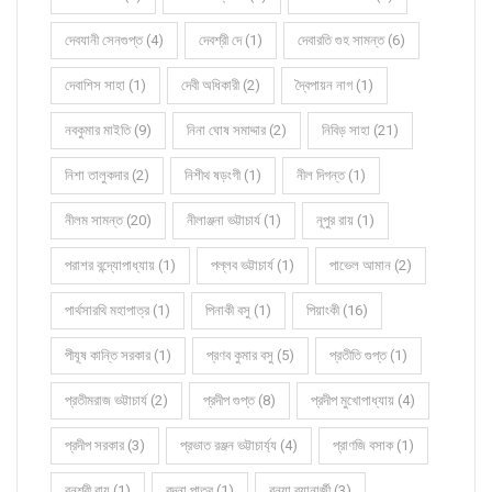
দেবযানী সেনগুপ্ত (4)
দেবশ্রী দে (1)
দেবারতি গুহ সামন্ত (6)
দেবাশিস সাহা (1)
দেবী অধিকারী (2)
দ্বৈপায়ন নাগ (1)
নবকুমার মাইতি (9)
নিনা ঘোষ সমাদ্দার (2)
নিবিড় সাহা (21)
নিশা তালুকদার (2)
নিশীথ ষড়ংগী (1)
নীল দিগন্ত (1)
নীলম সামন্ত (20)
নীলাঞ্জনা ভট্টাচার্য (1)
নূপুর রায় (1)
পরাশর বন্দ্যোপাধ্যায় (1)
পল্লব ভট্টাচার্য (1)
পাভেল আমান (2)
পার্থসারথি মহাপাত্র (1)
পিনাকী বসু (1)
পিয়াংকী (16)
পীযূষ কান্তি সরকার (1)
প্রণব কুমার বসু (5)
প্রতীতি গুপ্ত (1)
প্রতীমরাজ ভট্টাচার্য (2)
প্রদীপ গুপ্ত (8)
প্রদীপ মুখোপাধ্যায় (4)
প্রদীপ সরকার (3)
প্রভাত রঞ্জন ভট্টাচার্য্য (4)
প্রাণজি বসাক (1)
বনশ্রী রায় (1)
বন্দনা পাত্র (1)
বন্যা ব্যানার্জী (3)