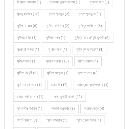
সিরাজুল ইসলাম (1)
সুকন্যা বন্দ্যোপাধ্যায় (1)
সুকান্ত পাল (3)
সুতনু হালদার (15)
সুতপা পুততুন্ড (2)
সুতপা পূততুণ্ড (3)
সুদীপ ঘোষাল (6)
সুদীপা বর্মণ রায় (2)
সুদীপ্ত পারিয়াল (6)
সুদীপ্ত মাজি (1)
সুদীপ্তা পাল (1)
সুদীপ্তা রায় চৌধুরী মুখার্জী (6)
সুদেষ্ণা সিনহা (1)
সুপায়ণ দাস (1)
সুবীর কুমার ভট্টাচার্য (1)
সুবীর সরকার (1)
সুব্রত সরকার (15)
সুমিত মোদক (4)
সুমিতা চৌধুরী (2)
সুমিতা পয়ড়্যা (1)
সুশান্ত সেন (8)
সূর্য নারায়ণ ঘোষ (1)
সোনালি (17)
সোমপ্রভা বন্দোপাধ্যায় (1)
সোমা পালিত ঘোষ (1)
সোমা মুখার্জী বাবলি (12)
স্বপ্ননীল বিশ্বাস (1)
স্বপ্না মজুমদার (3)
স্মরজিৎ দত্ত (4)
স্মার্ত পরিয়াল (3)
স্মার্ত পারিয়াল (1)
স্মৃতি শেখর মিত্র (1)