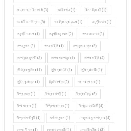
জায়েদ হোসাইন লাকী (3)
জাহির খান (1)
ঝিলম ত্রিবেদী (1)
ডরোথী দাশ বিশ্বাস (8)
ডাঃ প্রিয়াঙ্কা মন্ডল (1)
তনুশ্রী ঘোষ (1)
তনুশ্রী দেবনাথ (1)
তনুশ্রী বসু ঘোষ (2)
তপন তরফদার (3)
তপন মন্ডল (3)
তপন মাইতি (1)
তপনকুমার দত্ত (2)
তপোব্রত মুখার্জী (3)
তাপস মহাপাত্র (1)
তাপস মাইতি (4)
তীর্থঙ্কর সুমিত (11)
তুলি ব্যানার্জি (1)
তুলি ব্যানার্জী (1)
তুহিন কুমার চন্দ (1)
ত্রিদিবেশ দে (2)
দয়াময় পোদ্দার (1)
দীপক রজক (1)
দীপঙ্কর বাগচী (1)
দীপঙ্কর বৈদ্য (8)
দীপা সরকার (1)
দীপ্তিপ্রকাশ দে (1)
দীপ্তেন্দু চ্যাটার্জী (4)
দীপ্র দাসচৌধুরী (1)
দুর্গাপদ মন্ডল (1)
দেবকুমার মুখোপাধ্যায় (4)
দেবজানী দাস (1)
দেবনাথ চক্রবর্তী (1)
দেবযানী ভট্টাচার্য (3)