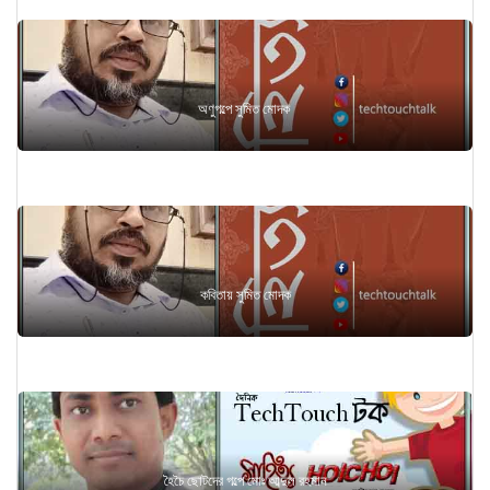
অণুগল্পে সুমিত মোদক
কবিতায় সুমিত মোদক
হৈচৈ ছোটদের গল্পে মোঃ আব্দুল রহমান