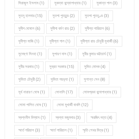
সিরাজুল ইসলাম (1)
সুকন্যা বন্দ্যোপাধ্যায় (1)
সুকান্ত পাল (3)
সুতনু হালদার (15)
সুতপা পুততুন্ড (2)
সুতপা পূততুণ্ড (3)
সুদীপ ঘোষাল (6)
সুদীপা বর্মণ রায় (2)
সুদীপ্ত পারিয়াল (6)
সুদীপ্ত মাজি (1)
সুদীপ্তা পাল (1)
সুদীপ্তা রায় চৌধুরী মুখার্জী (6)
সুদেষ্ণা সিনহা (1)
সুপায়ণ দাস (1)
সুবীর কুমার ভট্টাচার্য (1)
সুবীর সরকার (1)
সুব্রত সরকার (15)
সুমিত মোদক (4)
সুমিতা চৌধুরী (2)
সুমিতা পয়ড়্যা (1)
সুশান্ত সেন (8)
সূর্য নারায়ণ ঘোষ (1)
সোনালি (17)
সোমপ্রভা বন্দোপাধ্যায় (1)
সোমা পালিত ঘোষ (1)
সোমা মুখার্জী বাবলি (12)
স্বপ্ননীল বিশ্বাস (1)
স্বপ্না মজুমদার (3)
স্মরজিৎ দত্ত (4)
স্মার্ত পরিয়াল (3)
স্মার্ত পারিয়াল (1)
স্মৃতি শেখর মিত্র (1)