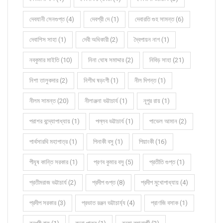
দেবযানী সেনগুপ্ত (4)
দেবশ্রী দে (1)
দেবারতি গুহ সামন্ত (6)
দেবাশিস সাহা (1)
দেবী অধিকারী (2)
দ্বৈপায়ন নাগ (1)
নবকুমার মাইতি (10)
নিনা ঘোষ সমাদ্দার (2)
নিবিড় সাহা (21)
নিশা তালুকদার (2)
নিশীথ ষড়ংগী (1)
নীল দিগন্ত (1)
নীলম সামন্ত (20)
নীলাঞ্জনা ভট্টাচার্য (1)
নূপুর রায় (1)
পরাশর বন্দ্যোপাধ্যায় (1)
পল্লব ভট্টাচার্য (1)
পাভেল আমান (2)
পার্থসারথি মহাপাত্র (1)
পিনাকী বসু (1)
পিয়াংকী (16)
পীযূষ কান্তি সরকার (1)
প্রণব কুমার বসু (5)
প্রতীতি গুপ্ত (1)
প্রতীমরাজ ভট্টাচার্য (2)
প্রদীপ গুপ্ত (8)
প্রদীপ মুখোপাধ্যায় (4)
প্রদীপ সরকার (3)
প্রভাত রঞ্জন ভট্টাচার্য্য (4)
প্রাণজি বসাক (1)