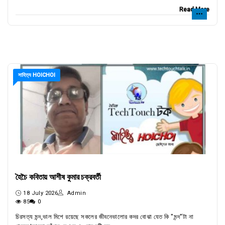
Read More
সাহিত্য HOICHOI
হৈচৈ কবিতায় আশীষ কুমার চক্রবর্তী
18 July 2026
Admin
85
0
চিরসত্য মন্দ,ভাল মিশে রয়েছে সকলের জীবনেভালোর কদর বোঝা যেত কি "মন্দ"টা না