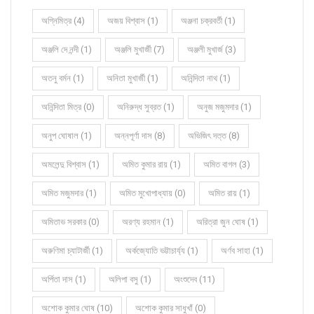
অগ্নিমিত্র (4)
অজয় বিশ্বাস (1)
অঞ্জনা চক্রবর্তী (1)
অঞ্জলি দে নন্দী (1)
অঞ্জলি মুখার্জী (7)
অঞ্জলী মুখার্জ (3)
অতনু বর্মন (1)
অনিতা মুখার্জী (1)
অনিন্দিতা নাথ (1)
অনিন্দিতা মিত্র (0)
অনিরুদ্ধ সুব্রত (1)
অনুজ মজুমদার (1)
অনুপ ঘোষাল (1)
অন্নপূর্ণা দাস (8)
অভিজিৎ দত্ত (8)
অমলেন্দু বিশ্বাস (1)
অমিত কুমার রায় (1)
অমিত বাগল (3)
অমিত মজুমদার (1)
অমিত মুখোপাধ্যায় (0)
অমিত রায় (1)
অমিতাভ সরকার (0)
অরণ্য রহমান (1)
অরিত্রা জুন ঘোষ (1)
অরুণিমা চ্যাটার্জী (1)
অর্কজ্যোতি ভট্টাচার্য্য (1)
অর্ণব সাহা (1)
অর্পিতা দাস (1)
অলিপা বসু (1)
অংশুদেব (11)
অশোক কুমার ঘোষ (10)
অশোক কুমার সাধুখাঁ (0)