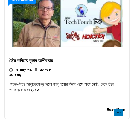
হৈচৈ কবিতায় কুমার আশীষ রায়
18 July 2026
Admin
99
0
শত্রু-মিত্র প্রকৃতিতেকুকুর ভুলো বন্ধু হুলোর দাঁড়ায় এসে পাশে নেংটি, ধেড়ে ইঁদুর
তাতে ব্যঙ্গ ক'রে হাসে&...
Read More