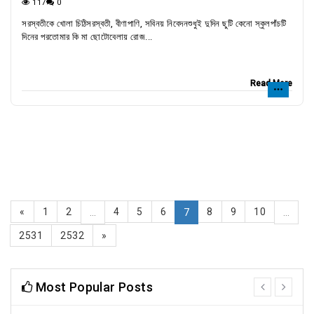
117
0
সরস্বতীকে খোলা চিঠিসরস্বতী, বীণাপাণি, সবিনয় নিবেদনশুধুই দুদিন ছুটি কেনো স্কুলপাঁচটি
দিনের পরতোমার কি মা ছোটোবেলায় রোজ...
Read More
«
1
2
4
5
6
8
9
10
...
7
...
2531
2532
»
Most Popular Posts
prev
next