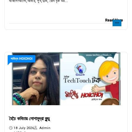
থাকলে!আলো,আঁধার, সুখ,দুঃখ, রোদ বৃষ্টি ভর...
Read More
সাহিত্য HOICHOI
হৈচৈ কবিতায় লোপামুদ্রা কু্ন্ডু
18 July 2026
Admin