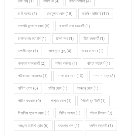
রবীন বসু (1)
রমেশ দে (4)
রহিত ঘোষাল (4)
রাখী সরদার (1)
রাজকুমার ঘোষ (18)
রাজদীপ ভট্টাচার্য (17)
রাজশ্রী বন্দ্যোপাধ্যায় (8)
রাজশ্রী রাহা চক্রবর্তী (1)
রামকিশোর ভট্টাচার্য (1)
রিম্পা নাথ (1)
রীতা চক্রবর্তী (1)
রূপালী দত্ত (1)
লোপামুদ্রা কুন্ডু (4)
শংকর হালদার (1)
শংকরনাথ চক্রবর্তী (2)
শমিত কর্মকার (1)
শমিতা ভট্টাচার্য (1)
শমীক জয় সেনগুপ্ত (1)
শম্পা রায় বোস (10)
শম্পা সামন্ত (3)
শর্মিলা ঘোষ (6)
শর্মিষ্ঠা ঘোষ (1)
শান্তনু ঘোষ (1)
শামীম নওয়াজ (0)
শাশ্বত বোস (1)
শিঞ্জিনী চ্যাটার্জী (1)
শিবাশিস মুখোপাধ্যায় (1)
শিশির আজম (1)
শীতল বিশ্বাস (3)
শুভঙ্কর চট্টোপাধ্যায় (6)
শুভঙ্কর পাল (1)
শুভদীপ চক্রবর্তী (1)