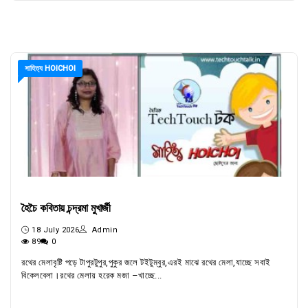
সাহিত্য HOICHOI
হৈচৈ কবিতায় চন্দ্রমা মুখার্জী
18 July 2026
Admin
89
0
রথের মেলাবৃষ্টি পড়ে টাপুরটুপুর,পুকুর জলে টইটুম্বুর,এরই মাঝে রথের মেলা,যাচ্ছে সবাই
বিকেলবেলা।রথের মেলায় হরেক মজা –খাচ্ছে...