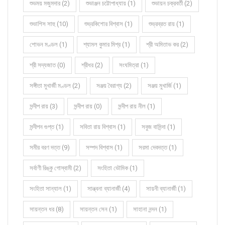
শুভময় মজুমদার (2)
শুভাঞ্জন চট্টোপাধ্যায় (1)
শুভায়ন চক্রবর্তী (2)
শুভাশিস সাহু (10)
শুভ্রকিশোর বিশ্বাস (1)
শুভ্রব্রত রায় (1)
শোভন মণ্ডল (1)
শ্যামল কুমার মিশ্র (1)
শ্রী অমিতাভ কর (2)
শ্রী সদ্যজাত (0)
শ্রীধর (2)
সংঘমিত্রা (1)
সঙ্গীতা মুখার্জী মণ্ডল (2)
সঞ্জয় বৈরাগ্য (2)
সঞ্জয় মুখার্জি (1)
সন্দীপ রায় (3)
সন্দীপ রায় (0)
সন্দীপ রায় নীল (1)
সন্দীপন গুপ্ত (1)
সবিতা রায় বিশ্বাস (1)
সবুজ বাসিন্দা (1)
সমীর বরণ দত্ত (9)
সম্পদ বিশ্বাস (1)
সরমা দেবদত্ত (1)
সর্বাণী রিঙ্কু গোস্বামী (2)
সংহিতা ভৌমিক (1)
সংহিতা সান্যাল (1)
সান্ত্বনা ব্যানার্জী (4)
সায়নী ব্যানার্জী (1)
সায়ন্তন ধর (8)
সায়ন্তন সেন (1)
সাহানা নন্দন (1)