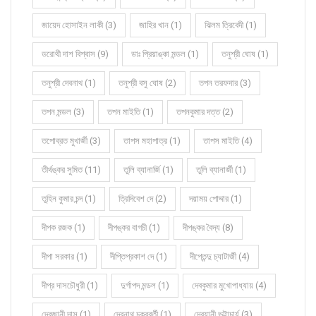
জায়েদ হোসাইন লাকী (3)
জাহির খান (1)
ঝিলম ত্রিবেদী (1)
ডরোথী দাশ বিশ্বাস (9)
ডাঃ প্রিয়াঙ্কা মন্ডল (1)
তনুশ্রী ঘোষ (1)
তনুশ্রী দেবনাথ (1)
তনুশ্রী বসু ঘোষ (2)
তপন তরফদার (3)
তপন মন্ডল (3)
তপন মাইতি (1)
তপনকুমার দত্ত (2)
তপোব্রত মুখার্জী (3)
তাপস মহাপাত্র (1)
তাপস মাইতি (4)
তীর্থঙ্কর সুমিত (11)
তুলি ব্যানার্জি (1)
তুলি ব্যানার্জী (1)
তুহিন কুমার চন্দ (1)
ত্রিদিবেশ দে (2)
দয়াময় পোদ্দার (1)
দীপক রজক (1)
দীপঙ্কর বাগচী (1)
দীপঙ্কর বৈদ্য (8)
দীপা সরকার (1)
দীপ্তিপ্রকাশ দে (1)
দীপ্তেন্দু চ্যাটার্জী (4)
দীপ্র দাসচৌধুরী (1)
দুর্গাপদ মন্ডল (1)
দেবকুমার মুখোপাধ্যায় (4)
দেবজানী দাস (1)
দেবনাথ চক্রবর্তী (1)
দেবযানী ভট্টাচার্য (3)