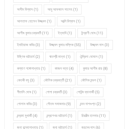
অসীম বিশ্বাস (1)
আবু আফজাল সালেহ (1)
আলতাফ হোসেন উজ্জ্বল (1)
আল্পি বিশ্বাস (1)
আশীষ কুমার চক্রবর্তী (11)
ইত্যাদি (1)
ইন্দ্রাণী ঘোষ (11)
ইমতিয়াজ কবির (3)
উজ্জ্বল কুমার মল্লিক (55)
উজ্জ্বল দাস (3)
উষ্ণিক ভট্টাচার্য (2)
ঋতশ্রী মান্না (1)
ঐন্দ্রিলা ঘোষাল (1)
কল্যাণ গঙ্গোপাধ্যায় (1)
কাজল দত্ত (4)
কুমার আশীষ রায় (8)
কেতকী বসু (3)
কৌশিক চক্রবর্ত্তী (21)
কৌশিক মন্ডল (1)
গীতালি ঘোষ (1)
গোপা চক্রবর্তী (3)
গোবিন্দ ব্যানার্জী (5)
গোলাম কবির (3)
গৌতম সমাজদার (9)
চন্দন দাশগুপ্ত (2)
চন্দ্রমা মুখার্জী (4)
চন্দ্রশেখর ভট্টাচার্য (1)
চিরঞ্জীব হালদার (11)
জনা বন্দ্যোপাধ্যায় (1)
জবা ভট্টাচার্য (1)
জয়দেব দাস (6)