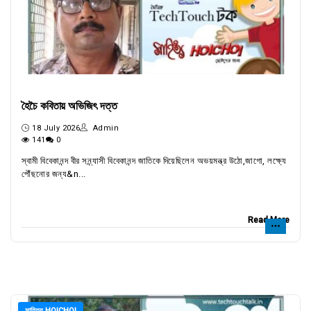
হৈচৈ কবিতায় অভিজিৎ দত্ত
18 July 2026
Admin
141
0
স্বামী বিবেকানন্দ বীর সন্ন্যাসী বিবেকানন্দ জাতিকে দিয়েছিলেন অভয়মন্ত্র উঠো,জাগো, লক্ষ্যে
পৌঁছনোর জন্য&n...
Read More
সাহিত্য HOICHOI