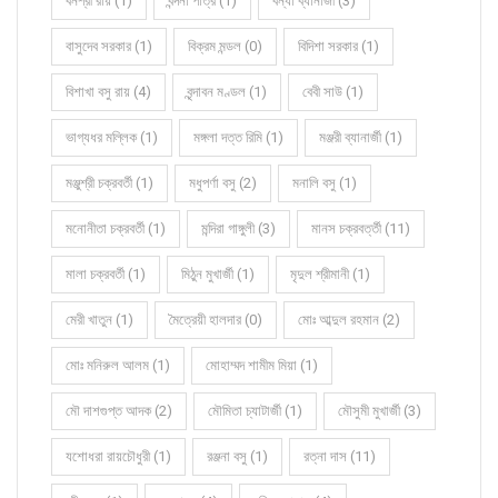
বনশ্রী রায় (1)
বন্দনা পাত্র (1)
বন্যা ব্যানার্জী (3)
বাসুদেব সরকার (1)
বিক্রম মন্ডল (0)
বিদিশা সরকার (1)
বিশাখা বসু রায় (4)
বৃন্দাবন মণ্ডল (1)
বেবী সাউ (1)
ভাগ্যধর মল্লিক (1)
মঙ্গলা দত্ত রিমি (1)
মঞ্জরী ব্যানার্জী (1)
মঞ্জুশ্রী চক্রবর্তী (1)
মধুপর্ণা বসু (2)
মনালি বসু (1)
মনোনীতা চক্রবর্তী (1)
মন্দিরা গাঙ্গুলী (3)
মানস চক্রবর্ত্তী (11)
মালা চক্রবর্তী (1)
মিঠুন মুখার্জী (1)
মৃদুল শ্রীমানী (1)
মেরী খাতুন (1)
মৈত্রেয়ী হালদার (0)
মোঃ আব্দুল রহমান (2)
মোঃ মনিরুল আলম (1)
মোহাম্মদ শামীম মিয়া (1)
মৌ দাশগুপ্ত আদক (2)
মৌমিতা চ্যাটার্জী (1)
মৌসুমী মুখার্জী (3)
যশোধরা রায়চৌধুরী (1)
রঞ্জনা বসু (1)
রত্না দাস (11)