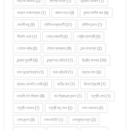
উষ্ণিক ভট্টাচার্য (2)
ঋতশ্রী মান্না (1)
ঐন্দ্রিলা ঘোষাল (1)
কল্যাণ গঙ্গোপাধ্যায় (1)
কাজল দত্ত (4)
কুমার আশীষ রায় (8)
কেতকী বসু (3)
কৌশিক চক্রবর্ত্তী (21)
কৌশিক মন্ডল (1)
গীতালি ঘোষ (1)
গোপা চক্রবর্তী (3)
গোবিন্দ ব্যানার্জী (5)
গোলাম কবির (3)
গৌতম সমাজদার (9)
চন্দন দাশগুপ্ত (2)
চন্দ্রমা মুখার্জী (4)
চন্দ্রশেখর ভট্টাচার্য (1)
চিরঞ্জীব হালদার (10)
জনা বন্দ্যোপাধ্যায় (1)
জবা ভট্টাচার্য (1)
জয়দেব দাস (6)
জায়েদ হোসাইন লাকী (3)
জাহির খান (1)
ঝিলম ত্রিবেদী (1)
ডরোথী দাশ বিশ্বাস (8)
ডাঃ প্রিয়াঙ্কা মন্ডল (1)
তনুশ্রী ঘোষ (1)
তনুশ্রী দেবনাথ (1)
তনুশ্রী বসু ঘোষ (2)
তপন তরফদার (3)
তপন মন্ডল (3)
তপন মাইতি (1)
তপনকুমার দত্ত (2)