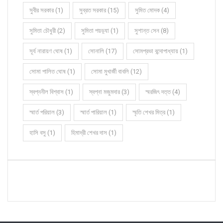
সুবীর সরকার (1)
সুব্রত সরকার (15)
সুমিত মোদক (4)
সুমিতা চৌধুরী (2)
সুমিতা পয়ড়্যা (1)
সুশান্ত সেন (8)
সূর্য নারায়ণ ঘোষ (1)
সোনালি (17)
সোমপ্রভা বন্দোপাধ্যায় (1)
সোমা পালিত ঘোষ (1)
সোমা মুখার্জী বাবলি (12)
স্বপ্ননীল বিশ্বাস (1)
স্বপ্না মজুমদার (3)
স্মরজিৎ দত্ত (4)
স্মার্ত পরিয়াল (3)
স্মার্ত পারিয়াল (1)
স্মৃতি শেখর মিত্র (1)
হাসি বসু (1)
হিমাদ্রী শেখর দাস (1)