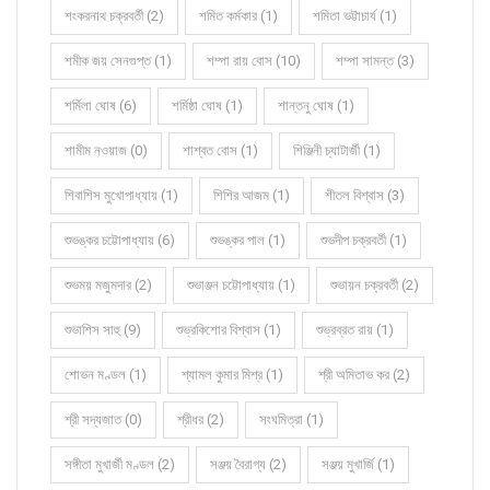
শংকরনাথ চক্রবর্তী (2)
শমিত কর্মকার (1)
শমিতা ভট্টাচার্য (1)
শমীক জয় সেনগুপ্ত (1)
শম্পা রায় বোস (10)
শম্পা সামন্ত (3)
শর্মিলা ঘোষ (6)
শর্মিষ্ঠা ঘোষ (1)
শান্তনু ঘোষ (1)
শামীম নওয়াজ (0)
শাশ্বত বোস (1)
শিঞ্জিনী চ্যাটার্জী (1)
শিবাশিস মুখোপাধ্যায় (1)
শিশির আজম (1)
শীতল বিশ্বাস (3)
শুভঙ্কর চট্টোপাধ্যায় (6)
শুভঙ্কর পাল (1)
শুভদীপ চক্রবর্তী (1)
শুভময় মজুমদার (2)
শুভাঞ্জন চট্টোপাধ্যায় (1)
শুভায়ন চক্রবর্তী (2)
শুভাশিস সাহু (9)
শুভ্রকিশোর বিশ্বাস (1)
শুভ্রব্রত রায় (1)
শোভন মণ্ডল (1)
শ্যামল কুমার মিশ্র (1)
শ্রী অমিতাভ কর (2)
শ্রী সদ্যজাত (0)
শ্রীধর (2)
সংঘমিত্রা (1)
সঙ্গীতা মুখার্জী মণ্ডল (2)
সঞ্জয় বৈরাগ্য (2)
সঞ্জয় মুখার্জি (1)