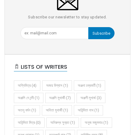
Subscribe our newsletter to stay updated.
Subscribe
LISTS OF WRITERS
অগ্নিমিত্র (4)
অজয় বিশ্বাস (1)
অঞ্জনা চক্রবর্তী (1)
অঞ্জলি দে নন্দী (1)
অঞ্জলি মুখার্জী (7)
অঞ্জলী মুখার্জ (3)
অতনু বর্মন (1)
অনিতা মুখার্জী (1)
অনিন্দিতা নাথ (1)
অনিন্দিতা মিত্র (0)
অনিরুদ্ধ সুব্রত (1)
অনুজ মজুমদার (1)
অনুপ ঘোষাল (1)
অন্নপূর্ণা দাস (7)
অভিজিৎ দত্ত (8)