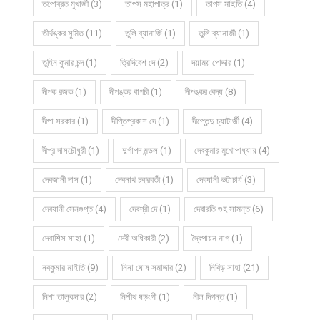
তপোব্রত মুখার্জী (3)
তাপস মহাপাত্র (1)
তাপস মাইতি (4)
তীর্থঙ্কর সুমিত (11)
তুলি ব্যানার্জি (1)
তুলি ব্যানার্জী (1)
তুহিন কুমার চন্দ (1)
ত্রিদিবেশ দে (2)
দয়াময় পোদ্দার (1)
দীপক রজক (1)
দীপঙ্কর বাগচী (1)
দীপঙ্কর বৈদ্য (8)
দীপা সরকার (1)
দীপ্তিপ্রকাশ দে (1)
দীপ্তেন্দু চ্যাটার্জী (4)
দীপ্র দাসচৌধুরী (1)
দুর্গাপদ মন্ডল (1)
দেবকুমার মুখোপাধ্যায় (4)
দেবজানী দাস (1)
দেবনাথ চক্রবর্তী (1)
দেবযানী ভট্টাচার্য (3)
দেবযানী সেনগুপ্ত (4)
দেবশ্রী দে (1)
দেবারতি গুহ সামন্ত (6)
দেবাশিস সাহা (1)
দেবী অধিকারী (2)
দ্বৈপায়ন নাগ (1)
নবকুমার মাইতি (9)
নিনা ঘোষ সমাদ্দার (2)
নিবিড় সাহা (21)
নিশা তালুকদার (2)
নিশীথ ষড়ংগী (1)
নীল দিগন্ত (1)