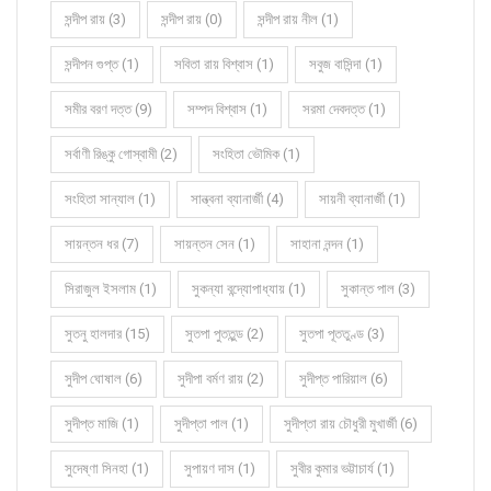
সন্দীপ রায় (3)
সন্দীপ রায় (0)
সন্দীপ রায় নীল (1)
সন্দীপন গুপ্ত (1)
সবিতা রায় বিশ্বাস (1)
সবুজ বাসিন্দা (1)
সমীর বরণ দত্ত (9)
সম্পদ বিশ্বাস (1)
সরমা দেবদত্ত (1)
সর্বাণী রিঙ্কু গোস্বামী (2)
সংহিতা ভৌমিক (1)
সংহিতা সান্যাল (1)
সান্ত্বনা ব্যানার্জী (4)
সায়নী ব্যানার্জী (1)
সায়ন্তন ধর (7)
সায়ন্তন সেন (1)
সাহানা নন্দন (1)
সিরাজুল ইসলাম (1)
সুকন্যা বন্দ্যোপাধ্যায় (1)
সুকান্ত পাল (3)
সুতনু হালদার (15)
সুতপা পুততুন্ড (2)
সুতপা পূততুণ্ড (3)
সুদীপ ঘোষাল (6)
সুদীপা বর্মণ রায় (2)
সুদীপ্ত পারিয়াল (6)
সুদীপ্ত মাজি (1)
সুদীপ্তা পাল (1)
সুদীপ্তা রায় চৌধুরী মুখার্জী (6)
সুদেষ্ণা সিনহা (1)
সুপায়ণ দাস (1)
সুবীর কুমার ভট্টাচার্য (1)