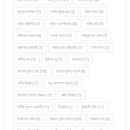
অমলেন্দু বিশ্বাস (1)
অমিত কুমার রায় (1)
অমিত বাগল (3)
অমিত মজুমদার (1)
অমিত মুখোপাধ্যায় (0)
অমিত রায় (1)
অমিতাভ সরকার (0)
অরণ্য রহমান (1)
অরিত্রা জুন ঘোষ (1)
অরুণিমা চ্যাটার্জী (1)
অর্কজ্যোতি ভট্টাচার্য্য (1)
অর্ণব সাহা (1)
অর্পিতা দাস (1)
অলিপা বসু (1)
অংশুদেব (11)
অশোক কুমার ঘোষ (10)
অশোক কুমার সাধুখাঁ (0)
অসীম বিশ্বাস (1)
আবু আফজাল সালেহ (1)
আলতাফ হোসেন উজ্জ্বল (1)
আল্পি বিশ্বাস (1)
আশীষ কুমার চক্রবর্তী (11)
ইত্যাদি (1)
ইন্দ্রাণী ঘোষ (11)
ইমতিয়াজ কবির (3)
উজ্জ্বল কুমার মল্লিক (55)
উজ্জ্বল দাস (3)