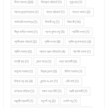
নীলম সামন্ত (20)
নীলাঞ্জনা ভট্টাচার্য (1)
নূপুর রায় (1)
পরাশর বন্দ্যোপাধ্যায় (1)
পল্লব ভট্টাচার্য (1)
পাভেল আমান (2)
পার্থসারথি মহাপাত্র (1)
পিনাকী বসু (1)
পিয়াংকী (16)
পীযূষ কান্তি সরকার (1)
প্রণব কুমার বসু (5)
প্রতীতি গুপ্ত (1)
প্রতীমরাজ ভট্টাচার্য (2)
প্রদীপ গুপ্ত (8)
প্রদীপ মুখোপাধ্যায় (4)
প্রদীপ সরকার (3)
প্রভাত রঞ্জন ভট্টাচার্য্য (4)
প্রাণজি বসাক (1)
বনশ্রী রায় (1)
বন্দনা পাত্র (1)
বন্যা ব্যানার্জী (3)
বাসুদেব সরকার (1)
বিক্রম মন্ডল (0)
বিদিশা সরকার (1)
বিশাখা বসু রায় (4)
বৃন্দাবন মণ্ডল (1)
বেবী সাউ (1)
ভাগ্যধর মল্লিক (1)
মঙ্গলা দত্ত রিমি (1)
মঞ্জরী ব্যানার্জী (1)
মঞ্জুশ্রী চক্রবর্তী (1)
মধুপর্ণা বসু (2)
মনালি বসু (1)