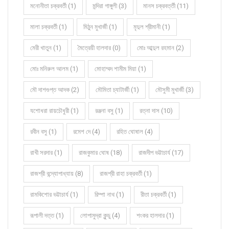
মনোনীতা চক্রবর্তী (1)
মন্দিরা গাঙ্গুলী (3)
মানস চক্রবর্ত্তী (11)
মালা চক্রবর্তী (1)
মিঠুন মুখার্জী (1)
মৃদুল শ্রীমানী (1)
মেরী খাতুন (1)
মৈত্রেয়ী হালদার (0)
মোঃ আব্দুল রহমান (2)
মোঃ মনিরুল আলম (1)
মোহাম্মদ শামীম মিয়া (1)
মৌ দাশগুপ্ত আদক (2)
মৌমিতা চ্যাটার্জী (1)
মৌসুমী মুখার্জী (3)
যশোধরা রায়চৌধুরী (1)
রঞ্জনা বসু (1)
রত্না দাস (10)
রবীন বসু (1)
রমেশ দে (4)
রহিত ঘোষাল (4)
রাখী সরদার (1)
রাজকুমার ঘোষ (18)
রাজদীপ ভট্টাচার্য (17)
রাজশ্রী বন্দ্যোপাধ্যায় (8)
রাজশ্রী রাহা চক্রবর্তী (1)
রামকিশোর ভট্টাচার্য (1)
রিম্পা নাথ (1)
রীতা চক্রবর্তী (1)
রূপালী দত্ত (1)
লোপামুদ্রা কুন্ডু (4)
শংকর হালদার (1)