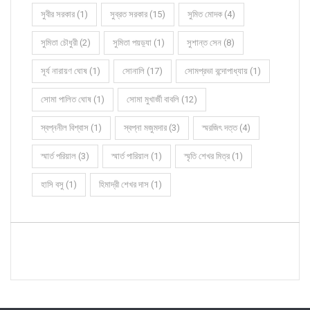
সুবীর সরকার (1)
সুব্রত সরকার (15)
সুমিত মোদক (4)
সুমিতা চৌধুরী (2)
সুমিতা পয়ড়্যা (1)
সুশান্ত সেন (8)
সূর্য নারায়ণ ঘোষ (1)
সোনালি (17)
সোমপ্রভা বন্দোপাধ্যায় (1)
সোমা পালিত ঘোষ (1)
সোমা মুখার্জী বাবলি (12)
স্বপ্ননীল বিশ্বাস (1)
স্বপ্না মজুমদার (3)
স্মরজিৎ দত্ত (4)
স্মার্ত পরিয়াল (3)
স্মার্ত পারিয়াল (1)
স্মৃতি শেখর মিত্র (1)
হাসি বসু (1)
হিমাদ্রী শেখর দাস (1)