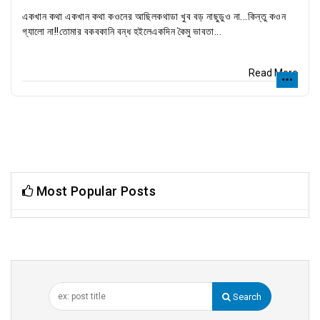
একখান কথা একখান কথা কওনের আছিলকথাডা খুব বড় নাছুডুও না...কিন্তু কওন
গ্যালো না!!তোমার বকবকানি বন্ধ হইলেএকদিন কৈমু ভাবতা...
Read More
Most Popular Posts
Search