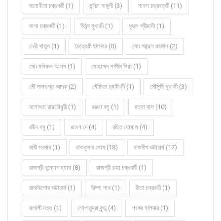
মনোনীতা চক্রবর্তী (1)
মন্দিরা গাঙ্গুলী (3)
মানস চক্রবর্ত্তী (11)
মালা চক্রবর্তী (1)
মিঠুন মুখার্জী (1)
মৃদুল শ্রীমানী (1)
মেরী খাতুন (1)
মৈত্রেয়ী হালদার (0)
মোঃ আব্দুল রহমান (2)
মোঃ মনিরুল আলম (1)
মোহাম্মদ শামীম মিয়া (1)
মৌ দাশগুপ্ত আদক (2)
মৌমিতা চ্যাটার্জী (1)
মৌসুমী মুখার্জী (3)
যশোধরা রায়চৌধুরী (1)
রঞ্জনা বসু (1)
রত্না দাস (10)
রবীন বসু (1)
রমেশ দে (4)
রহিত ঘোষাল (4)
রাখী সরদার (1)
রাজকুমার ঘোষ (18)
রাজদীপ ভট্টাচার্য (17)
রাজশ্রী বন্দ্যোপাধ্যায় (8)
রাজশ্রী রাহা চক্রবর্তী (1)
রামকিশোর ভট্টাচার্য (1)
রিম্পা নাথ (1)
রীতা চক্রবর্তী (1)
রূপালী দত্ত (1)
লোপামুদ্রা কুন্ডু (4)
শংকর হালদার (1)