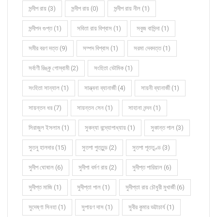
সন্দীপ রায় (3)
সন্দীপ রায় (0)
সন্দীপ রায় নীল (1)
সন্দীপন গুপ্ত (1)
সবিতা রায় বিশ্বাস (1)
সবুজ বাসিন্দা (1)
সমীর বরণ দত্ত (9)
সম্পদ বিশ্বাস (1)
সরমা দেবদত্ত (1)
সর্বাণী রিঙ্কু গোস্বামী (2)
সংহিতা ভৌমিক (1)
সংহিতা সান্যাল (1)
সান্ত্বনা ব্যানার্জী (4)
সায়নী ব্যানার্জী (1)
সায়ন্তন ধর (7)
সায়ন্তন সেন (1)
সাহানা নন্দন (1)
সিরাজুল ইসলাম (1)
সুকন্যা বন্দ্যোপাধ্যায় (1)
সুকান্ত পাল (3)
সুতনু হালদার (15)
সুতপা পুততুন্ড (2)
সুতপা পূততুণ্ড (3)
সুদীপ ঘোষাল (6)
সুদীপা বর্মণ রায় (2)
সুদীপ্ত পারিয়াল (6)
সুদীপ্ত মাজি (1)
সুদীপ্তা পাল (1)
সুদীপ্তা রায় চৌধুরী মুখার্জী (6)
সুদেষ্ণা সিনহা (1)
সুপায়ণ দাস (1)
সুবীর কুমার ভট্টাচার্য (1)