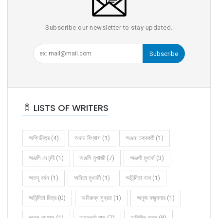
Subscribe our newsletter to stay updated.
Subscribe
LISTS OF WRITERS
অগ্নিমিত্র (4)
অজয় বিশ্বাস (1)
অঞ্জনা চক্রবর্তী (1)
অঞ্জলি দে নন্দী (1)
অঞ্জলি মুখার্জী (7)
অঞ্জলী মুখার্জ (3)
অতনু বর্মন (1)
অনিতা মুখার্জী (1)
অনিন্দিতা নাথ (1)
অনিন্দিতা মিত্র (0)
অনিরুদ্ধ সুব্রত (1)
অনুজ মজুমদার (1)
অনুপ ঘোষাল (1)
অন্নপূর্ণা দাস (7)
অভিজিৎ দত্ত (8)