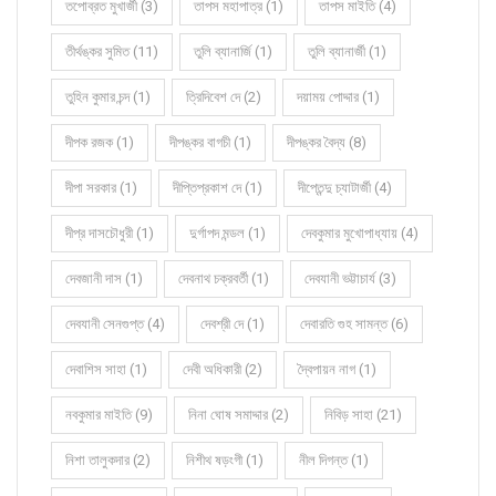
তপোব্রত মুখার্জী (3)
তাপস মহাপাত্র (1)
তাপস মাইতি (4)
তীর্থঙ্কর সুমিত (11)
তুলি ব্যানার্জি (1)
তুলি ব্যানার্জী (1)
তুহিন কুমার চন্দ (1)
ত্রিদিবেশ দে (2)
দয়াময় পোদ্দার (1)
দীপক রজক (1)
দীপঙ্কর বাগচী (1)
দীপঙ্কর বৈদ্য (8)
দীপা সরকার (1)
দীপ্তিপ্রকাশ দে (1)
দীপ্তেন্দু চ্যাটার্জী (4)
দীপ্র দাসচৌধুরী (1)
দুর্গাপদ মন্ডল (1)
দেবকুমার মুখোপাধ্যায় (4)
দেবজানী দাস (1)
দেবনাথ চক্রবর্তী (1)
দেবযানী ভট্টাচার্য (3)
দেবযানী সেনগুপ্ত (4)
দেবশ্রী দে (1)
দেবারতি গুহ সামন্ত (6)
দেবাশিস সাহা (1)
দেবী অধিকারী (2)
দ্বৈপায়ন নাগ (1)
নবকুমার মাইতি (9)
নিনা ঘোষ সমাদ্দার (2)
নিবিড় সাহা (21)
নিশা তালুকদার (2)
নিশীথ ষড়ংগী (1)
নীল দিগন্ত (1)