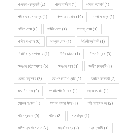
শংকরনাথ চক্রবর্তী (2)
শমিত কর্মকার (1)
শমিতা ভট্টাচার্য (1)
শমীক জয় সেনগুপ্ত (1)
শম্পা রায় বোস (10)
শম্পা সামন্ত (3)
শর্মিলা ঘোষ (6)
শর্মিষ্ঠা ঘোষ (1)
শান্তনু ঘোষ (1)
শামীম নওয়াজ (0)
শাশ্বত বোস (1)
শিঞ্জিনী চ্যাটার্জী (1)
শিবাশিস মুখোপাধ্যায় (1)
শিশির আজম (1)
শীতল বিশ্বাস (3)
শুভঙ্কর চট্টোপাধ্যায় (6)
শুভঙ্কর পাল (1)
শুভদীপ চক্রবর্তী (1)
শুভময় মজুমদার (2)
শুভাঞ্জন চট্টোপাধ্যায় (1)
শুভায়ন চক্রবর্তী (2)
শুভাশিস সাহু (9)
শুভ্রকিশোর বিশ্বাস (1)
শুভ্রব্রত রায় (1)
শোভন মণ্ডল (1)
শ্যামল কুমার মিশ্র (1)
শ্রী অমিতাভ কর (2)
শ্রী সদ্যজাত (0)
শ্রীধর (2)
সংঘমিত্রা (1)
সঙ্গীতা মুখার্জী মণ্ডল (2)
সঞ্জয় বৈরাগ্য (2)
সঞ্জয় মুখার্জি (1)