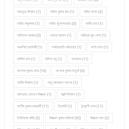
অমলেন্দু বিশ্বাস (1)
অমিত কুমার রায় (1)
অমিত বাগল (3)
অমিত মজুমদার (1)
অমিত মুখোপাধ্যায় (0)
অমিত রায় (1)
অমিতাভ সরকার (0)
অরণ্য রহমান (1)
অরিত্রা জুন ঘোষ (1)
অরুণিমা চ্যাটার্জী (1)
অর্কজ্যোতি ভট্টাচার্য্য (1)
অর্ণব সাহা (1)
অর্পিতা দাস (1)
অলিপা বসু (1)
অংশুদেব (11)
অশোক কুমার ঘোষ (10)
অশোক কুমার সাধুখাঁ (0)
অসীম বিশ্বাস (1)
আবু আফজাল সালেহ (1)
আলতাফ হোসেন উজ্জ্বল (1)
আল্পি বিশ্বাস (1)
আশীষ কুমার চক্রবর্তী (11)
ইত্যাদি (1)
ইন্দ্রাণী ঘোষ (11)
ইমতিয়াজ কবির (3)
উজ্জ্বল কুমার মল্লিক (55)
উজ্জ্বল দাস (3)