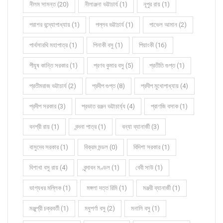
নীলম সামন্ত (20)
নীলাঞ্জনা ভট্টাচার্য (1)
নূপুর রায় (1)
পরাশর বন্দ্যোপাধ্যায় (1)
পল্লব ভট্টাচার্য (1)
পাভেল আমান (2)
পার্থসারথি মহাপাত্র (1)
পিনাকী বসু (1)
পিয়াংকী (16)
পীযূষ কান্তি সরকার (1)
প্রণব কুমার বসু (5)
প্রতীতি গুপ্ত (1)
প্রতীমরাজ ভট্টাচার্য (2)
প্রদীপ গুপ্ত (8)
প্রদীপ মুখোপাধ্যায় (4)
প্রদীপ সরকার (3)
প্রভাত রঞ্জন ভট্টাচার্য্য (4)
প্রাণজি বসাক (1)
বনশ্রী রায় (1)
বন্দনা পাত্র (1)
বন্যা ব্যানার্জী (3)
বাসুদেব সরকার (1)
বিক্রম মন্ডল (0)
বিদিশা সরকার (1)
বিশাখা বসু রায় (4)
বৃন্দাবন মণ্ডল (1)
বেবী সাউ (1)
ভাগ্যধর মল্লিক (1)
মঙ্গলা দত্ত রিমি (1)
মঞ্জরী ব্যানার্জী (1)
মঞ্জুশ্রী চক্রবর্তী (1)
মধুপর্ণা বসু (2)
মনালি বসু (1)