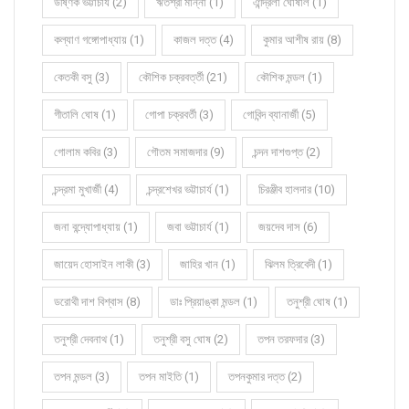
উষ্ণিক ভট্টাচার্য (2)
ঋতশ্রী মান্না (1)
ঐন্দ্রিলা ঘোষাল (1)
কল্যাণ গঙ্গোপাধ্যায় (1)
কাজল দত্ত (4)
কুমার আশীষ রায় (8)
কেতকী বসু (3)
কৌশিক চক্রবর্ত্তী (21)
কৌশিক মন্ডল (1)
গীতালি ঘোষ (1)
গোপা চক্রবর্তী (3)
গোবিন্দ ব্যানার্জী (5)
গোলাম কবির (3)
গৌতম সমাজদার (9)
চন্দন দাশগুপ্ত (2)
চন্দ্রমা মুখার্জী (4)
চন্দ্রশেখর ভট্টাচার্য (1)
চিরঞ্জীব হালদার (10)
জনা বন্দ্যোপাধ্যায় (1)
জবা ভট্টাচার্য (1)
জয়দেব দাস (6)
জায়েদ হোসাইন লাকী (3)
জাহির খান (1)
ঝিলম ত্রিবেদী (1)
ডরোথী দাশ বিশ্বাস (8)
ডাঃ প্রিয়াঙ্কা মন্ডল (1)
তনুশ্রী ঘোষ (1)
তনুশ্রী দেবনাথ (1)
তনুশ্রী বসু ঘোষ (2)
তপন তরফদার (3)
তপন মন্ডল (3)
তপন মাইতি (1)
তপনকুমার দত্ত (2)