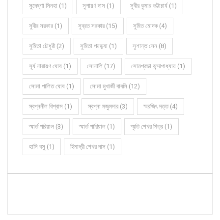
সুদেষ্ণা সিনহা (1)
সুপায়ণ দাস (1)
সুবীর কুমার ভট্টাচার্য (1)
সুবীর সরকার (1)
সুব্রত সরকার (15)
সুমিত মোদক (4)
সুমিতা চৌধুরী (2)
সুমিতা পয়ড়্যা (1)
সুশান্ত সেন (8)
সূর্য নারায়ণ ঘোষ (1)
সোনালি (17)
সোমপ্রভা বন্দোপাধ্যায় (1)
সোমা পালিত ঘোষ (1)
সোমা মুখার্জী বাবলি (12)
স্বপ্ননীল বিশ্বাস (1)
স্বপ্না মজুমদার (3)
স্মরজিৎ দত্ত (4)
স্মার্ত পরিয়াল (3)
স্মার্ত পারিয়াল (1)
স্মৃতি শেখর মিত্র (1)
হাসি বসু (1)
হিমাদ্রী শেখর দাস (1)