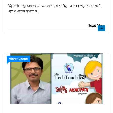
বিট্টুর সঙ্গী নতুন জায়গায় চলে এল ঘোতন, সাথে বিট্টু… এরপর। পড়ুন ১৯তম পর্বে…
সুলেখা লোভের বশবর্তী হ...
Read More
সাহিত্য HOICHOI