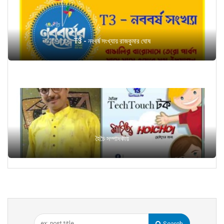
T3 - নববর্ষ সংখ্যায় রাজকুমার ঘোষ
হৈচৈ সম্পাদকীয়
Search