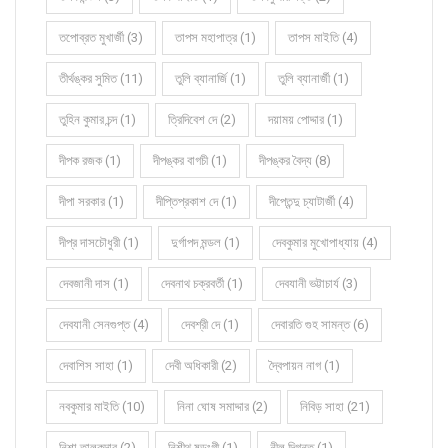
তপোব্রত মুখার্জী (3)
তাপস মহাপাত্র (1)
তাপস মাইতি (4)
তীর্থঙ্কর সুমিত (11)
তুলি ব্যানার্জি (1)
তুলি ব্যানার্জী (1)
তুহিন কুমার চন্দ (1)
ত্রিদিবেশ দে (2)
দয়াময় পোদ্দার (1)
দীপক রজক (1)
দীপঙ্কর বাগচী (1)
দীপঙ্কর বৈদ্য (8)
দীপা সরকার (1)
দীপ্তিপ্রকাশ দে (1)
দীপ্তেন্দু চ্যাটার্জী (4)
দীপ্র দাসচৌধুরী (1)
দুর্গাপদ মন্ডল (1)
দেবকুমার মুখোপাধ্যায় (4)
দেবজানী দাস (1)
দেবনাথ চক্রবর্তী (1)
দেবযানী ভট্টাচার্য (3)
দেবযানী সেনগুপ্ত (4)
দেবশ্রী দে (1)
দেবারতি গুহ সামন্ত (6)
দেবাশিস সাহা (1)
দেবী অধিকারী (2)
দ্বৈপায়ন নাগ (1)
নবকুমার মাইতি (10)
নিনা ঘোষ সমাদ্দার (2)
নিবিড় সাহা (21)
নিশা তালুকদার (2)
নিশীথ ষড়ংগী (1)
নীল দিগন্ত (1)