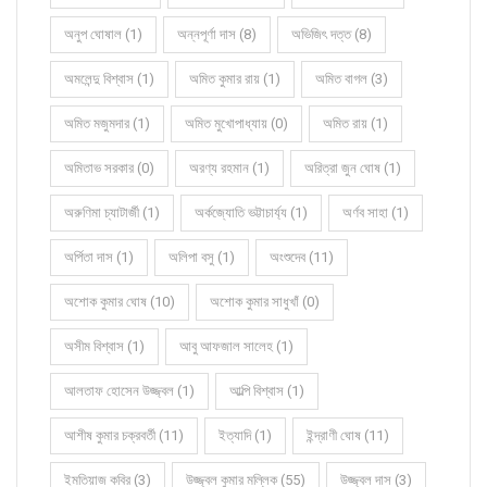
অনুপ ঘোষাল (1)
অন্নপূর্ণা দাস (8)
অভিজিৎ দত্ত (8)
অমলেন্দু বিশ্বাস (1)
অমিত কুমার রায় (1)
অমিত বাগল (3)
অমিত মজুমদার (1)
অমিত মুখোপাধ্যায় (0)
অমিত রায় (1)
অমিতাভ সরকার (0)
অরণ্য রহমান (1)
অরিত্রা জুন ঘোষ (1)
অরুণিমা চ্যাটার্জী (1)
অর্কজ্যোতি ভট্টাচার্য্য (1)
অর্ণব সাহা (1)
অর্পিতা দাস (1)
অলিপা বসু (1)
অংশুদেব (11)
অশোক কুমার ঘোষ (10)
অশোক কুমার সাধুখাঁ (0)
অসীম বিশ্বাস (1)
আবু আফজাল সালেহ (1)
আলতাফ হোসেন উজ্জ্বল (1)
আল্পি বিশ্বাস (1)
আশীষ কুমার চক্রবর্তী (11)
ইত্যাদি (1)
ইন্দ্রাণী ঘোষ (11)
ইমতিয়াজ কবির (3)
উজ্জ্বল কুমার মল্লিক (55)
উজ্জ্বল দাস (3)