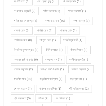
রূপালী দত্ত (1)
লোপামুদ্রা কুন্ডু (4)
শংকর হালদার (1)
শংকরনাথ চক্রবর্তী (2)
শমিত কর্মকার (1)
শমিতা ভট্টাচার্য (1)
শমীক জয় সেনগুপ্ত (1)
শম্পা রায় বোস (10)
শম্পা সামন্ত (3)
শর্মিলা ঘোষ (6)
শর্মিষ্ঠা ঘোষ (1)
শান্তনু ঘোষ (1)
শামীম নওয়াজ (0)
শাশ্বত বোস (1)
শিঞ্জিনী চ্যাটার্জী (1)
শিবাশিস মুখোপাধ্যায় (1)
শিশির আজম (1)
শীতল বিশ্বাস (3)
শুভঙ্কর চট্টোপাধ্যায় (6)
শুভঙ্কর পাল (1)
শুভদীপ চক্রবর্তী (1)
শুভময় মজুমদার (2)
শুভাঞ্জন চট্টোপাধ্যায় (1)
শুভায়ন চক্রবর্তী (2)
শুভাশিস সাহু (10)
শুভ্রকিশোর বিশ্বাস (1)
শুভ্রব্রত রায় (1)
শোভন মণ্ডল (1)
শ্যামল কুমার মিশ্র (1)
শ্রী অমিতাভ কর (2)
শ্রী সদ্যজাত (0)
শ্রীধর (2)
সংঘমিত্রা (1)