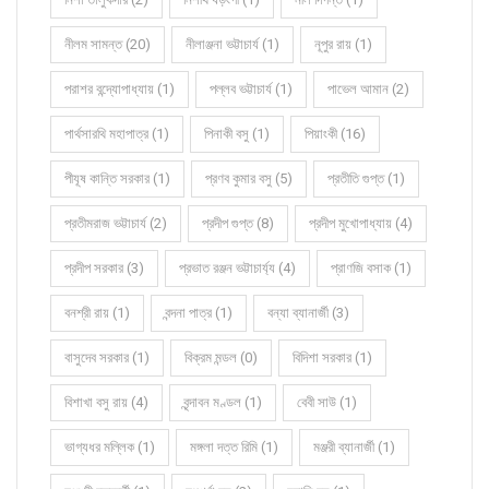
নীলম সামন্ত (20)
নীলাঞ্জনা ভট্টাচার্য (1)
নূপুর রায় (1)
পরাশর বন্দ্যোপাধ্যায় (1)
পল্লব ভট্টাচার্য (1)
পাভেল আমান (2)
পার্থসারথি মহাপাত্র (1)
পিনাকী বসু (1)
পিয়াংকী (16)
পীযূষ কান্তি সরকার (1)
প্রণব কুমার বসু (5)
প্রতীতি গুপ্ত (1)
প্রতীমরাজ ভট্টাচার্য (2)
প্রদীপ গুপ্ত (8)
প্রদীপ মুখোপাধ্যায় (4)
প্রদীপ সরকার (3)
প্রভাত রঞ্জন ভট্টাচার্য্য (4)
প্রাণজি বসাক (1)
বনশ্রী রায় (1)
বন্দনা পাত্র (1)
বন্যা ব্যানার্জী (3)
বাসুদেব সরকার (1)
বিক্রম মন্ডল (0)
বিদিশা সরকার (1)
বিশাখা বসু রায় (4)
বৃন্দাবন মণ্ডল (1)
বেবী সাউ (1)
ভাগ্যধর মল্লিক (1)
মঙ্গলা দত্ত রিমি (1)
মঞ্জরী ব্যানার্জী (1)