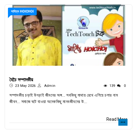
সাহিত্য HOICHOI
হৈচৈ সম্পাদকীয়
23 May 2026
Admin
139
0
সম্পাদকীয় চড়াই উৎড়াই জীবনের অঙ্গ... সবকিছু মাথায় রেখে এগিয়ে চলার নাম
জীবন... সমাজে ঘটে যাওয়া অনেককিছু মানবজীবনের উ...
Read More