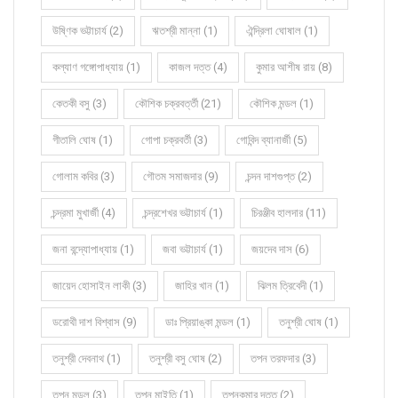
উষ্ণিক ভট্টাচার্য (2)
ঋতশ্রী মান্না (1)
ঐন্দ্রিলা ঘোষাল (1)
কল্যাণ গঙ্গোপাধ্যায় (1)
কাজল দত্ত (4)
কুমার আশীষ রায় (8)
কেতকী বসু (3)
কৌশিক চক্রবর্ত্তী (21)
কৌশিক মন্ডল (1)
গীতালি ঘোষ (1)
গোপা চক্রবর্তী (3)
গোবিন্দ ব্যানার্জী (5)
গোলাম কবির (3)
গৌতম সমাজদার (9)
চন্দন দাশগুপ্ত (2)
চন্দ্রমা মুখার্জী (4)
চন্দ্রশেখর ভট্টাচার্য (1)
চিরঞ্জীব হালদার (11)
জনা বন্দ্যোপাধ্যায় (1)
জবা ভট্টাচার্য (1)
জয়দেব দাস (6)
জায়েদ হোসাইন লাকী (3)
জাহির খান (1)
ঝিলম ত্রিবেদী (1)
ডরোথী দাশ বিশ্বাস (9)
ডাঃ প্রিয়াঙ্কা মন্ডল (1)
তনুশ্রী ঘোষ (1)
তনুশ্রী দেবনাথ (1)
তনুশ্রী বসু ঘোষ (2)
তপন তরফদার (3)
তপন মন্ডল (3)
তপন মাইতি (1)
তপনকুমার দত্ত (2)