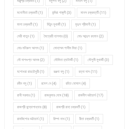
মঞ্জুশ্রী চক্রবর্তী (1)
মধুপর্ণা বসু (2)
মনালি বসু (1)
মনোনীতা চক্রবর্তী (1)
মন্দিরা গাঙ্গুলী (3)
মানস চক্রবর্ত্তী (11)
মালা চক্রবর্তী (1)
মিঠুন মুখার্জী (1)
মৃদুল শ্রীমানী (1)
মেরী খাতুন (1)
মৈত্রেয়ী হালদার (0)
মোঃ আব্দুল রহমান (2)
মোঃ মনিরুল আলম (1)
মোহাম্মদ শামীম মিয়া (1)
মৌ দাশগুপ্ত আদক (2)
মৌমিতা চ্যাটার্জী (1)
মৌসুমী মুখার্জী (3)
যশোধরা রায়চৌধুরী (1)
রঞ্জনা বসু (1)
রত্না দাস (11)
রবীন বসু (1)
রমেশ দে (4)
রহিত ঘোষাল (4)
রাখী সরদার (1)
রাজকুমার ঘোষ (18)
রাজদীপ ভট্টাচার্য (17)
রাজশ্রী বন্দ্যোপাধ্যায় (8)
রাজশ্রী রাহা চক্রবর্তী (1)
রামকিশোর ভট্টাচার্য (1)
রিম্পা নাথ (1)
রীতা চক্রবর্তী (1)