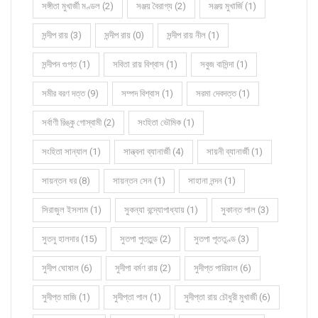
সঙ্গীতা মুখার্জী মণ্ডল (2)
সঞ্জয় বৈরাগ্য (2)
সঞ্জয় মুখার্জি (1)
সন্দীপ রায় (3)
সন্দীপ রায় (0)
সন্দীপ রায় নীল (1)
সন্দীপন গুপ্ত (1)
সবিতা রায় বিশ্বাস (1)
সবুজ বাসিন্দা (1)
সমীর বরণ দত্ত (9)
সম্পদ বিশ্বাস (1)
সরমা দেবদত্ত (1)
সর্বাণী রিঙ্কু গোস্বামী (2)
সংহিতা ভৌমিক (1)
সংহিতা সান্যাল (1)
সান্ত্বনা ব্যানার্জী (4)
সায়নী ব্যানার্জী (1)
সায়ন্তন ধর (8)
সায়ন্তন সেন (1)
সাহানা নন্দন (1)
সিরাজুল ইসলাম (1)
সুকন্যা বন্দ্যোপাধ্যায় (1)
সুকান্ত পাল (3)
সুতনু হালদার (15)
সুতপা পুততুন্ড (2)
সুতপা পূততুণ্ড (3)
সুদীপ ঘোষাল (6)
সুদীপা বর্মণ রায় (2)
সুদীপ্ত পারিয়াল (6)
সুদীপ্ত মাজি (1)
সুদীপ্তা পাল (1)
সুদীপ্তা রায় চৌধুরী মুখার্জী (6)