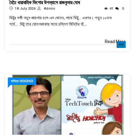
হৈচৈ ধারাবাহিক কিশোর উপন্যাসে রাজকুমার ঘোষ
18 July 2026
Admin
41
0
বিট্টুর সঙ্গী নতুন জায়গায় চলে এল ঘোতন, সাথে বিট্টু… এরপর। পড়ুন ১৮তম
পর্বে… বিট্টু তার ঘোতনকাকার সাথে চল্লিশ মিনিটের হাঁ...
Read More
সাহিত্য HOICHOI