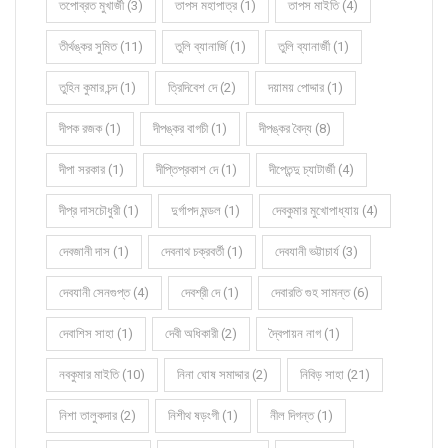
তপোব্রত মুখার্জী (3)
তাপস মহাপাত্র (1)
তাপস মাইতি (4)
তীর্থঙ্কর সুমিত (11)
তুলি ব্যানার্জি (1)
তুলি ব্যানার্জী (1)
তুহিন কুমার চন্দ (1)
ত্রিদিবেশ দে (2)
দয়াময় পোদ্দার (1)
দীপক রজক (1)
দীপঙ্কর বাগচী (1)
দীপঙ্কর বৈদ্য (8)
দীপা সরকার (1)
দীপ্তিপ্রকাশ দে (1)
দীপ্তেন্দু চ্যাটার্জী (4)
দীপ্র দাসচৌধুরী (1)
দুর্গাপদ মন্ডল (1)
দেবকুমার মুখোপাধ্যায় (4)
দেবজানী দাস (1)
দেবনাথ চক্রবর্তী (1)
দেবযানী ভট্টাচার্য (3)
দেবযানী সেনগুপ্ত (4)
দেবশ্রী দে (1)
দেবারতি গুহ সামন্ত (6)
দেবাশিস সাহা (1)
দেবী অধিকারী (2)
দ্বৈপায়ন নাগ (1)
নবকুমার মাইতি (10)
নিনা ঘোষ সমাদ্দার (2)
নিবিড় সাহা (21)
নিশা তালুকদার (2)
নিশীথ ষড়ংগী (1)
নীল দিগন্ত (1)