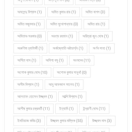
অমলেন্দু বিশ্বাস (1)
অমিত কুমার রায় (1)
অমিত বাগল (3)
অমিত মজুমদার (1)
অমিত মুখোপাধ্যায় (0)
অমিত রায় (1)
অমিতাভ সরকার (0)
অরণ্য রহমান (1)
অরিত্রা জুন ঘোষ (1)
অরুণিমা চ্যাটার্জী (1)
অর্কজ্যোতি ভট্টাচার্য্য (1)
অর্ণব সাহা (1)
অর্পিতা দাস (1)
অলিপা বসু (1)
অংশুদেব (11)
অশোক কুমার ঘোষ (10)
অশোক কুমার সাধুখাঁ (0)
অসীম বিশ্বাস (1)
আবু আফজাল সালেহ (1)
আলতাফ হোসেন উজ্জ্বল (1)
আল্পি বিশ্বাস (1)
আশীষ কুমার চক্রবর্তী (11)
ইত্যাদি (1)
ইন্দ্রাণী ঘোষ (11)
ইমতিয়াজ কবির (3)
উজ্জ্বল কুমার মল্লিক (55)
উজ্জ্বল দাস (3)