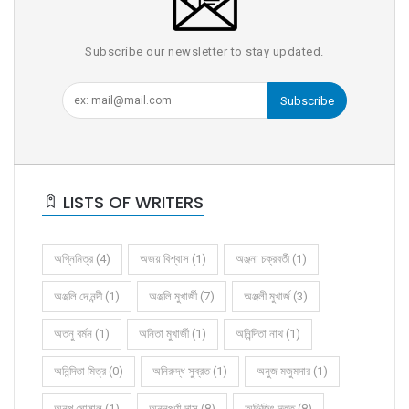
Subscribe our newsletter to stay updated.
Subscribe
LISTS OF WRITERS
অগ্নিমিত্র (4)
অজয় বিশ্বাস (1)
অঞ্জনা চক্রবর্তী (1)
অঞ্জলি দে নন্দী (1)
অঞ্জলি মুখার্জী (7)
অঞ্জলী মুখার্জ (3)
অতনু বর্মন (1)
অনিতা মুখার্জী (1)
অনিন্দিতা নাথ (1)
অনিন্দিতা মিত্র (0)
অনিরুদ্ধ সুব্রত (1)
অনুজ মজুমদার (1)
অনুপ ঘোষাল (1)
অন্নপূর্ণা দাস (8)
অভিজিৎ দত্ত (8)