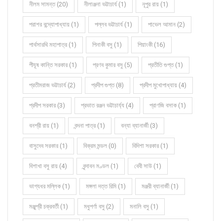
নীলম সামন্ত (20)
নীলাঞ্জনা ভট্টাচার্য (1)
নূপুর রায় (1)
পরাশর বন্দ্যোপাধ্যায় (1)
পল্লব ভট্টাচার্য (1)
পাভেল আমান (2)
পার্থসারথি মহাপাত্র (1)
পিনাকী বসু (1)
পিয়াংকী (16)
পীযূষ কান্তি সরকার (1)
প্রণব কুমার বসু (5)
প্রতীতি গুপ্ত (1)
প্রতীমরাজ ভট্টাচার্য (2)
প্রদীপ গুপ্ত (8)
প্রদীপ মুখোপাধ্যায় (4)
প্রদীপ সরকার (3)
প্রভাত রঞ্জন ভট্টাচার্য্য (4)
প্রাণজি বসাক (1)
বনশ্রী রায় (1)
বন্দনা পাত্র (1)
বন্যা ব্যানার্জী (3)
বাসুদেব সরকার (1)
বিক্রম মন্ডল (0)
বিদিশা সরকার (1)
বিশাখা বসু রায় (4)
বৃন্দাবন মণ্ডল (1)
বেবী সাউ (1)
ভাগ্যধর মল্লিক (1)
মঙ্গলা দত্ত রিমি (1)
মঞ্জরী ব্যানার্জী (1)
মঞ্জুশ্রী চক্রবর্তী (1)
মধুপর্ণা বসু (2)
মনালি বসু (1)