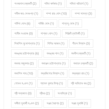
শংকরনাথ চক্রবর্তী (2)
শমিত কর্মকার (1)
শমিতা ভট্টাচার্য (1)
শমীক জয় সেনগুপ্ত (1)
শম্পা রায় বোস (10)
শম্পা সামন্ত (3)
শর্মিলা ঘোষ (6)
শর্মিষ্ঠা ঘোষ (1)
শান্তনু ঘোষ (1)
শামীম নওয়াজ (0)
শাশ্বত বোস (1)
শিঞ্জিনী চ্যাটার্জী (1)
শিবাশিস মুখোপাধ্যায় (1)
শিশির আজম (1)
শীতল বিশ্বাস (3)
শুভঙ্কর চট্টোপাধ্যায় (6)
শুভঙ্কর পাল (1)
শুভদীপ চক্রবর্তী (1)
শুভময় মজুমদার (2)
শুভাঞ্জন চট্টোপাধ্যায় (1)
শুভায়ন চক্রবর্তী (2)
শুভাশিস সাহু (10)
শুভ্রকিশোর বিশ্বাস (1)
শুভ্রব্রত রায় (1)
শোভন মণ্ডল (1)
শ্যামল কুমার মিশ্র (1)
শ্রী অমিতাভ কর (2)
শ্রী সদ্যজাত (0)
শ্রীধর (2)
সংঘমিত্রা (1)
সঙ্গীতা মুখার্জী মণ্ডল (2)
সঞ্জয় বৈরাগ্য (2)
সঞ্জয় মুখার্জি (1)