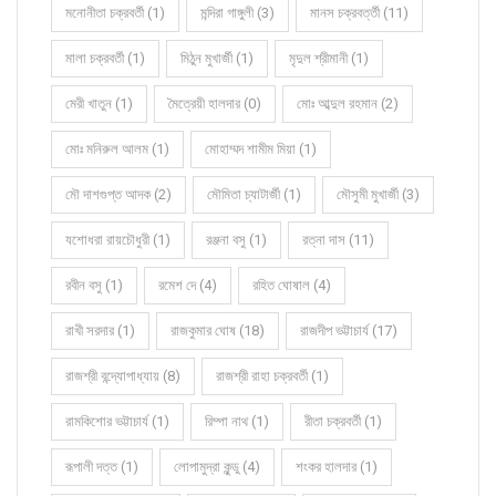
মনোনীতা চক্রবর্তী (1)
মন্দিরা গাঙ্গুলী (3)
মানস চক্রবর্ত্তী (11)
মালা চক্রবর্তী (1)
মিঠুন মুখার্জী (1)
মৃদুল শ্রীমানী (1)
মেরী খাতুন (1)
মৈত্রেয়ী হালদার (0)
মোঃ আব্দুল রহমান (2)
মোঃ মনিরুল আলম (1)
মোহাম্মদ শামীম মিয়া (1)
মৌ দাশগুপ্ত আদক (2)
মৌমিতা চ্যাটার্জী (1)
মৌসুমী মুখার্জী (3)
যশোধরা রায়চৌধুরী (1)
রঞ্জনা বসু (1)
রত্না দাস (11)
রবীন বসু (1)
রমেশ দে (4)
রহিত ঘোষাল (4)
রাখী সরদার (1)
রাজকুমার ঘোষ (18)
রাজদীপ ভট্টাচার্য (17)
রাজশ্রী বন্দ্যোপাধ্যায় (8)
রাজশ্রী রাহা চক্রবর্তী (1)
রামকিশোর ভট্টাচার্য (1)
রিম্পা নাথ (1)
রীতা চক্রবর্তী (1)
রূপালী দত্ত (1)
লোপামুদ্রা কুন্ডু (4)
শংকর হালদার (1)