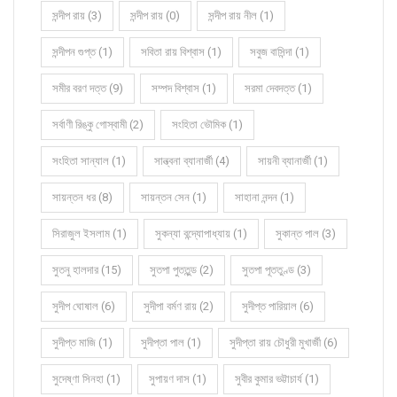
সন্দীপ রায় (3)
সন্দীপ রায় (0)
সন্দীপ রায় নীল (1)
সন্দীপন গুপ্ত (1)
সবিতা রায় বিশ্বাস (1)
সবুজ বাসিন্দা (1)
সমীর বরণ দত্ত (9)
সম্পদ বিশ্বাস (1)
সরমা দেবদত্ত (1)
সর্বাণী রিঙ্কু গোস্বামী (2)
সংহিতা ভৌমিক (1)
সংহিতা সান্যাল (1)
সান্ত্বনা ব্যানার্জী (4)
সায়নী ব্যানার্জী (1)
সায়ন্তন ধর (8)
সায়ন্তন সেন (1)
সাহানা নন্দন (1)
সিরাজুল ইসলাম (1)
সুকন্যা বন্দ্যোপাধ্যায় (1)
সুকান্ত পাল (3)
সুতনু হালদার (15)
সুতপা পুততুন্ড (2)
সুতপা পূততুণ্ড (3)
সুদীপ ঘোষাল (6)
সুদীপা বর্মণ রায় (2)
সুদীপ্ত পারিয়াল (6)
সুদীপ্ত মাজি (1)
সুদীপ্তা পাল (1)
সুদীপ্তা রায় চৌধুরী মুখার্জী (6)
সুদেষ্ণা সিনহা (1)
সুপায়ণ দাস (1)
সুবীর কুমার ভট্টাচার্য (1)