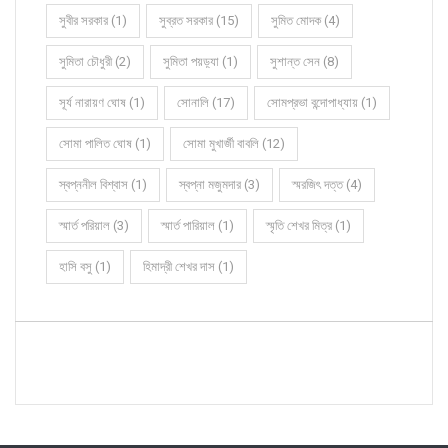
সুবীর সরকার (1)
সুব্রত সরকার (15)
সুমিত মোদক (4)
সুমিতা চৌধুরী (2)
সুমিতা পয়ড়্যা (1)
সুশান্ত সেন (8)
সূর্য নারায়ণ ঘোষ (1)
সোনালি (17)
সোমপ্রভা বন্দোপাধ্যায় (1)
সোমা পালিত ঘোষ (1)
সোমা মুখার্জী বাবলি (12)
স্বপ্ননীল বিশ্বাস (1)
স্বপ্না মজুমদার (3)
স্মরজিৎ দত্ত (4)
স্মার্ত পরিয়াল (3)
স্মার্ত পারিয়াল (1)
স্মৃতি শেখর মিত্র (1)
হাসি বসু (1)
হিমাদ্রী শেখর দাস (1)