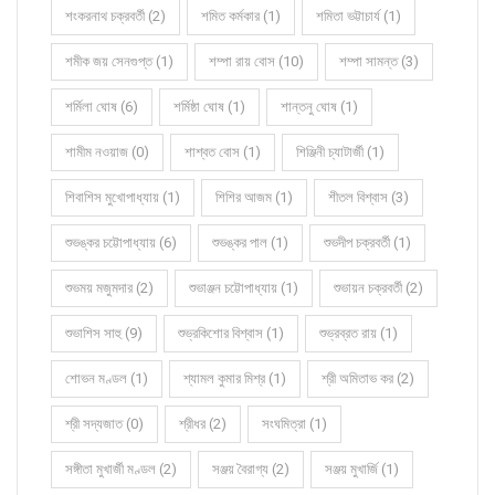
শংকরনাথ চক্রবর্তী (2)
শমিত কর্মকার (1)
শমিতা ভট্টাচার্য (1)
শমীক জয় সেনগুপ্ত (1)
শম্পা রায় বোস (10)
শম্পা সামন্ত (3)
শর্মিলা ঘোষ (6)
শর্মিষ্ঠা ঘোষ (1)
শান্তনু ঘোষ (1)
শামীম নওয়াজ (0)
শাশ্বত বোস (1)
শিঞ্জিনী চ্যাটার্জী (1)
শিবাশিস মুখোপাধ্যায় (1)
শিশির আজম (1)
শীতল বিশ্বাস (3)
শুভঙ্কর চট্টোপাধ্যায় (6)
শুভঙ্কর পাল (1)
শুভদীপ চক্রবর্তী (1)
শুভময় মজুমদার (2)
শুভাঞ্জন চট্টোপাধ্যায় (1)
শুভায়ন চক্রবর্তী (2)
শুভাশিস সাহু (9)
শুভ্রকিশোর বিশ্বাস (1)
শুভ্রব্রত রায় (1)
শোভন মণ্ডল (1)
শ্যামল কুমার মিশ্র (1)
শ্রী অমিতাভ কর (2)
শ্রী সদ্যজাত (0)
শ্রীধর (2)
সংঘমিত্রা (1)
সঙ্গীতা মুখার্জী মণ্ডল (2)
সঞ্জয় বৈরাগ্য (2)
সঞ্জয় মুখার্জি (1)