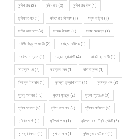
সন্দীপ রায় (3)
সন্দীপ রায় (0)
সন্দীপ রায় নীল (1)
সন্দীপন গুপ্ত (1)
সবিতা রায় বিশ্বাস (1)
সবুজ বাসিন্দা (1)
সমীর বরণ দত্ত (9)
সম্পদ বিশ্বাস (1)
সরমা দেবদত্ত (1)
সর্বাণী রিঙ্কু গোস্বামী (2)
সংহিতা ভৌমিক (1)
সংহিতা সান্যাল (1)
সান্ত্বনা ব্যানার্জী (4)
সায়নী ব্যানার্জী (1)
সায়ন্তন ধর (7)
সায়ন্তন সেন (1)
সাহানা নন্দন (1)
সিরাজুল ইসলাম (1)
সুকন্যা বন্দ্যোপাধ্যায় (1)
সুকান্ত পাল (3)
সুতনু হালদার (15)
সুতপা পুততুন্ড (2)
সুতপা পূততুণ্ড (3)
সুদীপ ঘোষাল (6)
সুদীপা বর্মণ রায় (2)
সুদীপ্ত পারিয়াল (6)
সুদীপ্ত মাজি (1)
সুদীপ্তা পাল (1)
সুদীপ্তা রায় চৌধুরী মুখার্জী (6)
সুদেষ্ণা সিনহা (1)
সুপায়ণ দাস (1)
সুবীর কুমার ভট্টাচার্য (1)