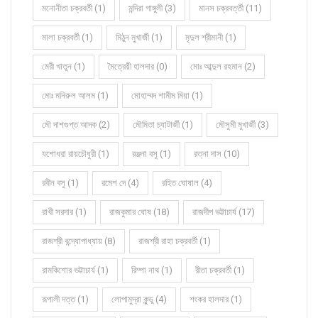
মনোনীতা চক্রবর্তী (1)
মন্দিরা গাঙ্গুলী (3)
মানস চক্রবর্ত্তী (11)
মালা চক্রবর্তী (1)
মিঠুন মুখার্জী (1)
মৃদুল শ্রীমানী (1)
মেরী খাতুন (1)
মৈত্রেয়ী হালদার (0)
মোঃ আব্দুল রহমান (2)
মোঃ মনিরুল আলম (1)
মোহাম্মদ শামীম মিয়া (1)
মৌ দাশগুপ্ত আদক (2)
মৌমিতা চ্যাটার্জী (1)
মৌসুমী মুখার্জী (3)
যশোধরা রায়চৌধুরী (1)
রঞ্জনা বসু (1)
রত্না দাস (10)
রবীন বসু (1)
রমেশ দে (4)
রহিত ঘোষাল (4)
রাখী সরদার (1)
রাজকুমার ঘোষ (18)
রাজদীপ ভট্টাচার্য (17)
রাজশ্রী বন্দ্যোপাধ্যায় (8)
রাজশ্রী রাহা চক্রবর্তী (1)
রামকিশোর ভট্টাচার্য (1)
রিম্পা নাথ (1)
রীতা চক্রবর্তী (1)
রূপালী দত্ত (1)
লোপামুদ্রা কুন্ডু (4)
শংকর হালদার (1)