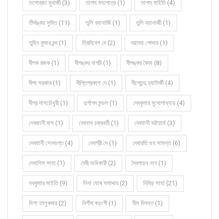
তপোব্রত মুখার্জী (3)
তাপস মহাপাত্র (1)
তাপস মাইতি (4)
তীর্থঙ্কর সুমিত (11)
তুলি ব্যানার্জি (1)
তুলি ব্যানার্জী (1)
তুহিন কুমার চন্দ (1)
ত্রিদিবেশ দে (2)
দয়াময় পোদ্দার (1)
দীপক রজক (1)
দীপঙ্কর বাগচী (1)
দীপঙ্কর বৈদ্য (8)
দীপা সরকার (1)
দীপ্তিপ্রকাশ দে (1)
দীপ্তেন্দু চ্যাটার্জী (4)
দীপ্র দাসচৌধুরী (1)
দুর্গাপদ মন্ডল (1)
দেবকুমার মুখোপাধ্যায় (4)
দেবজানী দাস (1)
দেবনাথ চক্রবর্তী (1)
দেবযানী ভট্টাচার্য (3)
দেবযানী সেনগুপ্ত (4)
দেবশ্রী দে (1)
দেবারতি গুহ সামন্ত (6)
দেবাশিস সাহা (1)
দেবী অধিকারী (2)
দ্বৈপায়ন নাগ (1)
নবকুমার মাইতি (9)
নিনা ঘোষ সমাদ্দার (2)
নিবিড় সাহা (21)
নিশা তালুকদার (2)
নিশীথ ষড়ংগী (1)
নীল দিগন্ত (1)