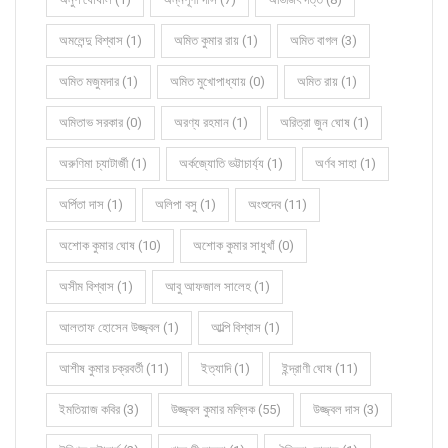
অমলেন্দু বিশ্বাস (1)
অমিত কুমার রায় (1)
অমিত বাগল (3)
অমিত মজুমদার (1)
অমিত মুখোপাধ্যায় (0)
অমিত রায় (1)
অমিতাভ সরকার (0)
অরণ্য রহমান (1)
অরিত্রা জুন ঘোষ (1)
অরুণিমা চ্যাটার্জী (1)
অর্কজ্যোতি ভট্টাচার্য্য (1)
অর্ণব সাহা (1)
অর্পিতা দাস (1)
অলিপা বসু (1)
অংশুদেব (11)
অশোক কুমার ঘোষ (10)
অশোক কুমার সাধুখাঁ (0)
অসীম বিশ্বাস (1)
আবু আফজাল সালেহ (1)
আলতাফ হোসেন উজ্জ্বল (1)
আল্পি বিশ্বাস (1)
আশীষ কুমার চক্রবর্তী (11)
ইত্যাদি (1)
ইন্দ্রাণী ঘোষ (11)
ইমতিয়াজ কবির (3)
উজ্জ্বল কুমার মল্লিক (55)
উজ্জ্বল দাস (3)