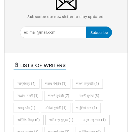
Subscribe our newsletter to stay updated.
Subscribe
LISTS OF WRITERS
অগ্নিমিত্র (4)
অজয় বিশ্বাস (1)
অঞ্জনা চক্রবর্তী (1)
অঞ্জলি দে নন্দী (1)
অঞ্জলি মুখার্জী (7)
অঞ্জলী মুখার্জ (3)
অতনু বর্মন (1)
অনিতা মুখার্জী (1)
অনিন্দিতা নাথ (1)
অনিন্দিতা মিত্র (0)
অনিরুদ্ধ সুব্রত (1)
অনুজ মজুমদার (1)
অনুপ ঘোষাল (1)
অন্নপূর্ণা দাস (7)
অভিজিৎ দত্ত (8)