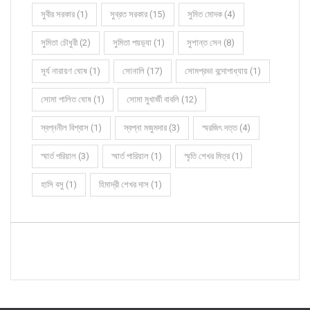
সুবীর সরকার (1)
সুব্রত সরকার (15)
সুমিত মোদক (4)
সুমিতা চৌধুরী (2)
সুমিতা পয়ড়্যা (1)
সুশান্ত সেন (8)
সূর্য নারায়ণ ঘোষ (1)
সোনালি (17)
সোমপ্রভা বন্দোপাধ্যায় (1)
সোমা পালিত ঘোষ (1)
সোমা মুখার্জী বাবলি (12)
স্বপ্ননীল বিশ্বাস (1)
স্বপ্না মজুমদার (3)
স্মরজিৎ দত্ত (4)
স্মার্ত পরিয়াল (3)
স্মার্ত পারিয়াল (1)
স্মৃতি শেখর মিত্র (1)
হাসি বসু (1)
হিমাদ্রী শেখর দাস (1)