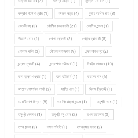
উষ্ণিক ভট্টাচার্য (2)
ঋতশ্রী মান্না (1)
ঐন্দ্রিলা ঘোষাল (1)
কল্যাণ গঙ্গোপাধ্যায় (1)
কাজল দত্ত (4)
কুমার আশীষ রায় (8)
কেতকী বসু (3)
কৌশিক চক্রবর্ত্তী (21)
কৌশিক মন্ডল (1)
গীতালি ঘোষ (1)
গোপা চক্রবর্তী (3)
গোবিন্দ ব্যানার্জী (5)
গোলাম কবির (3)
গৌতম সমাজদার (9)
চন্দন দাশগুপ্ত (2)
চন্দ্রমা মুখার্জী (4)
চন্দ্রশেখর ভট্টাচার্য (1)
চিরঞ্জীব হালদার (10)
জনা বন্দ্যোপাধ্যায় (1)
জবা ভট্টাচার্য (1)
জয়দেব দাস (6)
জায়েদ হোসাইন লাকী (3)
জাহির খান (1)
ঝিলম ত্রিবেদী (1)
ডরোথী দাশ বিশ্বাস (8)
ডাঃ প্রিয়াঙ্কা মন্ডল (1)
তনুশ্রী ঘোষ (1)
তনুশ্রী দেবনাথ (1)
তনুশ্রী বসু ঘোষ (2)
তপন তরফদার (3)
তপন মন্ডল (3)
তপন মাইতি (1)
তপনকুমার দত্ত (2)