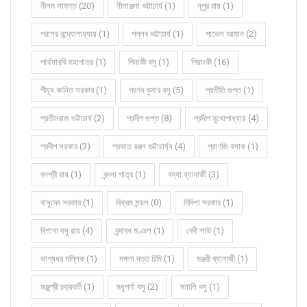
নীলম সামন্ত (20)
নীলাঞ্জনা ভট্টাচার্য (1)
নূপুর রায় (1)
পরাশর বন্দ্যোপাধ্যায় (1)
পল্লব ভট্টাচার্য (1)
পাভেল আমান (2)
পার্থসারথি মহাপাত্র (1)
পিনাকী বসু (1)
পিয়াংকী (16)
পীযূষ কান্তি সরকার (1)
প্রণব কুমার বসু (5)
প্রতীতি গুপ্ত (1)
প্রতীমরাজ ভট্টাচার্য (2)
প্রদীপ গুপ্ত (8)
প্রদীপ মুখোপাধ্যায় (4)
প্রদীপ সরকার (3)
প্রভাত রঞ্জন ভট্টাচার্য্য (4)
প্রাণজি বসাক (1)
বনশ্রী রায় (1)
বন্দনা পাত্র (1)
বন্যা ব্যানার্জী (3)
বাসুদেব সরকার (1)
বিক্রম মন্ডল (0)
বিদিশা সরকার (1)
বিশাখা বসু রায় (4)
বৃন্দাবন মণ্ডল (1)
বেবী সাউ (1)
ভাগ্যধর মল্লিক (1)
মঙ্গলা দত্ত রিমি (1)
মঞ্জরী ব্যানার্জী (1)
মঞ্জুশ্রী চক্রবর্তী (1)
মধুপর্ণা বসু (2)
মনালি বসু (1)