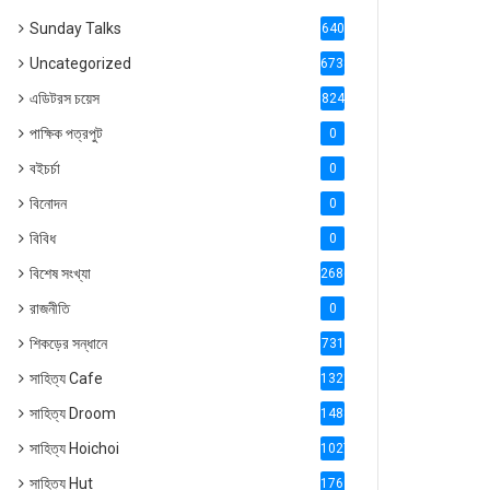
Sunday Talks
640
Uncategorized
6738
এডিটরস চয়েস
824
পাক্ষিক পত্রপুট
0
বইচর্চা
0
বিনোদন
0
বিবিধ
0
বিশেষ সংখ্যা
2686
রাজনীতি
0
শিকড়ের সন্ধানে
731
সাহিত্য Cafe
1321
সাহিত্য Droom
1488
সাহিত্য Hoichoi
1027
সাহিত্য Hut
1769