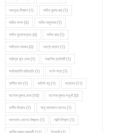
অমলেন্দু বিশ্বাস (1)
অমিত কুমার রায় (1)
অমিত বাগল (3)
অমিত মজুমদার (1)
অমিত মুখোপাধ্যায় (0)
অমিত রায় (1)
অমিতাভ সরকার (0)
অরণ্য রহমান (1)
অরিত্রা জুন ঘোষ (1)
অরুণিমা চ্যাটার্জী (1)
অর্কজ্যোতি ভট্টাচার্য্য (1)
অর্ণব সাহা (1)
অর্পিতা দাস (1)
অলিপা বসু (1)
অংশুদেব (11)
অশোক কুমার ঘোষ (10)
অশোক কুমার সাধুখাঁ (0)
অসীম বিশ্বাস (1)
আবু আফজাল সালেহ (1)
আলতাফ হোসেন উজ্জ্বল (1)
আল্পি বিশ্বাস (1)
আশীষ কুমার চক্রবর্তী (11)
ইত্যাদি (1)