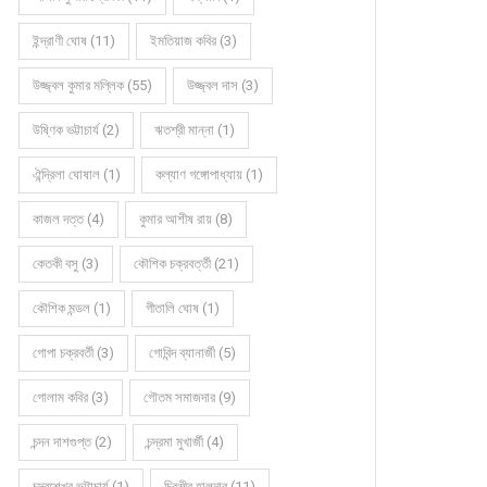
ইন্দ্রাণী ঘোষ (11)
ইমতিয়াজ কবির (3)
উজ্জ্বল কুমার মল্লিক (55)
উজ্জ্বল দাস (3)
উষ্ণিক ভট্টাচার্য (2)
ঋতশ্রী মান্না (1)
ঐন্দ্রিলা ঘোষাল (1)
কল্যাণ গঙ্গোপাধ্যায় (1)
কাজল দত্ত (4)
কুমার আশীষ রায় (8)
কেতকী বসু (3)
কৌশিক চক্রবর্ত্তী (21)
কৌশিক মন্ডল (1)
গীতালি ঘোষ (1)
গোপা চক্রবর্তী (3)
গোবিন্দ ব্যানার্জী (5)
গোলাম কবির (3)
গৌতম সমাজদার (9)
চন্দন দাশগুপ্ত (2)
চন্দ্রমা মুখার্জী (4)
চন্দ্রশেখর ভট্টাচার্য (1)
চিরঞ্জীব হালদার (11)