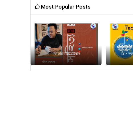
Most Popular Posts
 ঘোষাল
কবিতায় রহিত ঘোষাল