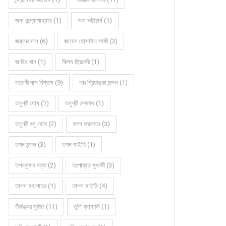
জনা বন্দ্যোপাধ্যায় (1)
জবা ভট্টাচার্য (1)
জয়দেব দাস (6)
জায়েদ হোসাইন লাকী (3)
জাহির খান (1)
ঝিলম ত্রিবেদী (1)
ডরোথী দাশ বিশ্বাস (9)
ডাঃ প্রিয়াঙ্কা মন্ডল (1)
তনুশ্রী ঘোষ (1)
তনুশ্রী দেবনাথ (1)
তনুশ্রী বসু ঘোষ (2)
তপন তরফদার (3)
তপন মন্ডল (3)
তপন মাইতি (1)
তপনকুমার দত্ত (2)
তপোব্রত মুখার্জী (3)
তাপস মহাপাত্র (1)
তাপস মাইতি (4)
তীর্থঙ্কর সুমিত (11)
তুলি ব্যানার্জি (1)