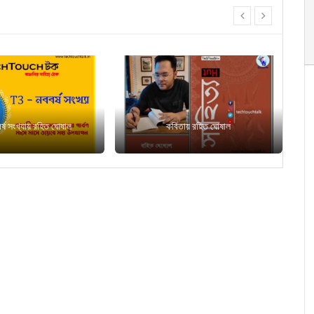
prev
next