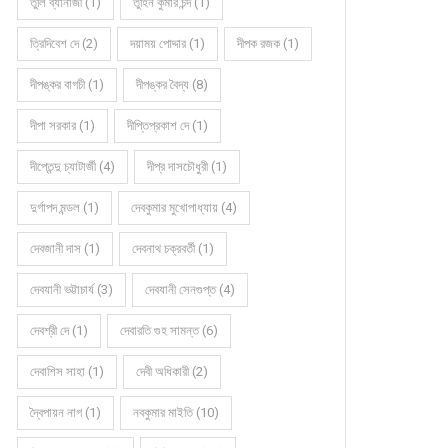
তুলি ব্যানার্জী (1)
তুহিন কুমার চন্দ (1)
ত্রিদিবেশ দে (2)
দয়াময় পোদ্দার (1)
দীপক রজক (1)
দীপঙ্কর বাগচী (1)
দীপঙ্কর বৈদ্য (8)
দীপা সরকার (1)
দীপ্তিপ্রকাশ দে (1)
দীপ্তেন্দু চ্যাটার্জী (4)
দীপ্র দাসচৌধুরী (1)
দুর্গাপদ মন্ডল (1)
দেবকুমার মুখোপাধ্যায় (4)
দেবজানী দাস (1)
দেবনাথ চক্রবর্তী (1)
দেবযানী ভট্টাচার্য (3)
দেবযানী সেনগুপ্ত (4)
দেবশ্রী দে (1)
দেবারতি গুহ সামন্ত (6)
দেবাশিস সাহা (1)
দেবী অধিকারী (2)
দ্বৈপায়ন নাগ (1)
নবকুমার মাইতি (10)