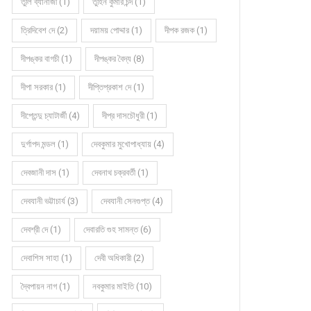
তুলি ব্যানার্জী (1)
তুহিন কুমার চন্দ (1)
ত্রিদিবেশ দে (2)
দয়াময় পোদ্দার (1)
দীপক রজক (1)
দীপঙ্কর বাগচী (1)
দীপঙ্কর বৈদ্য (8)
দীপা সরকার (1)
দীপ্তিপ্রকাশ দে (1)
দীপ্তেন্দু চ্যাটার্জী (4)
দীপ্র দাসচৌধুরী (1)
দুর্গাপদ মন্ডল (1)
দেবকুমার মুখোপাধ্যায় (4)
দেবজানী দাস (1)
দেবনাথ চক্রবর্তী (1)
দেবযানী ভট্টাচার্য (3)
দেবযানী সেনগুপ্ত (4)
দেবশ্রী দে (1)
দেবারতি গুহ সামন্ত (6)
দেবাশিস সাহা (1)
দেবী অধিকারী (2)
দ্বৈপায়ন নাগ (1)
নবকুমার মাইতি (10)