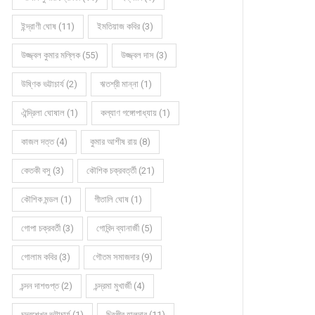
ইন্দ্রাণী ঘোষ (11)
ইমতিয়াজ কবির (3)
উজ্জ্বল কুমার মল্লিক (55)
উজ্জ্বল দাস (3)
উষ্ণিক ভট্টাচার্য (2)
ঋতশ্রী মান্না (1)
ঐন্দ্রিলা ঘোষাল (1)
কল্যাণ গঙ্গোপাধ্যায় (1)
কাজল দত্ত (4)
কুমার আশীষ রায় (8)
কেতকী বসু (3)
কৌশিক চক্রবর্ত্তী (21)
কৌশিক মন্ডল (1)
গীতালি ঘোষ (1)
গোপা চক্রবর্তী (3)
গোবিন্দ ব্যানার্জী (5)
গোলাম কবির (3)
গৌতম সমাজদার (9)
চন্দন দাশগুপ্ত (2)
চন্দ্রমা মুখার্জী (4)
চন্দ্রশেখর ভট্টাচার্য (1)
চিরঞ্জীব হালদার (11)