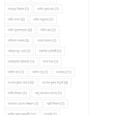
অমলেন্দু বিশ্বাস (1)
অমিত কুমার রায় (1)
অমিত বাগল (3)
অমিত মজুমদার (1)
অমিত মুখোপাধ্যায় (0)
অমিত রায় (1)
অমিতাভ সরকার (0)
অরণ্য রহমান (1)
অরিত্রা জুন ঘোষ (1)
অরুণিমা চ্যাটার্জী (1)
অর্কজ্যোতি ভট্টাচার্য্য (1)
অর্ণব সাহা (1)
অর্পিতা দাস (1)
অলিপা বসু (1)
অংশুদেব (11)
অশোক কুমার ঘোষ (10)
অশোক কুমার সাধুখাঁ (0)
অসীম বিশ্বাস (1)
আবু আফজাল সালেহ (1)
আলতাফ হোসেন উজ্জ্বল (1)
আল্পি বিশ্বাস (1)
আশীষ কুমার চক্রবর্তী (11)
ইত্যাদি (1)