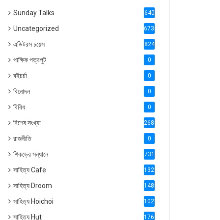
Sunday Talks
640
Uncategorized
6738
এডিটরস চয়েস
824
পাক্ষিক পত্রপুট
0
বইচর্চা
0
বিনোদন
0
বিবিধ
0
বিশেষ সংখ্যা
2686
রাজনীতি
0
শিকড়ের সন্ধানে
731
সাহিত্য Cafe
1321
সাহিত্য Droom
1488
সাহিত্য Hoichoi
1027
সাহিত্য Hut
1769