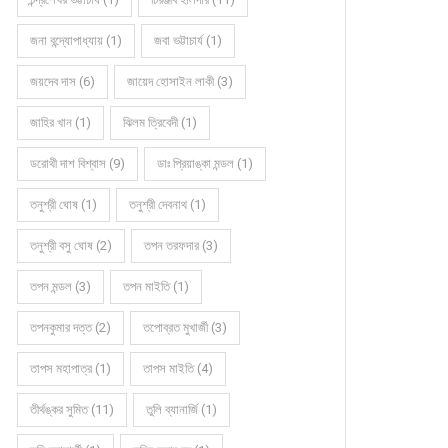
জনা বন্দ্যোপাধ্যায় (1)
জবা ভট্টাচার্য (1)
জয়দেব দাস (6)
জায়েদ হোসাইন লাকী (3)
জাহির খান (1)
ঝিলম ত্রিবেদী (1)
ডরোথী দাশ বিশ্বাস (9)
ডাঃ প্রিয়াঙ্কা মন্ডল (1)
তনুশ্রী ঘোষ (1)
তনুশ্রী দেবনাথ (1)
তনুশ্রী বসু ঘোষ (2)
তপন তরফদার (3)
তপন মন্ডল (3)
তপন মাইতি (1)
তপনকুমার দত্ত (2)
তপোব্রত মুখার্জী (3)
তাপস মহাপাত্র (1)
তাপস মাইতি (4)
তীর্থঙ্কর সুমিত (11)
তুলি ব্যানার্জি (1)