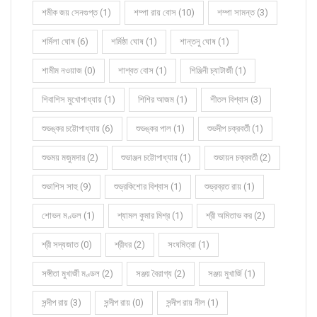
শমীক জয় সেনগুপ্ত (1)
শম্পা রায় বোস (10)
শম্পা সামন্ত (3)
শর্মিলা ঘোষ (6)
শর্মিষ্ঠা ঘোষ (1)
শান্তনু ঘোষ (1)
শামীম নওয়াজ (0)
শাশ্বত বোস (1)
শিঞ্জিনী চ্যাটার্জী (1)
শিবাশিস মুখোপাধ্যায় (1)
শিশির আজম (1)
শীতল বিশ্বাস (3)
শুভঙ্কর চট্টোপাধ্যায় (6)
শুভঙ্কর পাল (1)
শুভদীপ চক্রবর্তী (1)
শুভময় মজুমদার (2)
শুভাঞ্জন চট্টোপাধ্যায় (1)
শুভায়ন চক্রবর্তী (2)
শুভাশিস সাহু (9)
শুভ্রকিশোর বিশ্বাস (1)
শুভ্রব্রত রায় (1)
শোভন মণ্ডল (1)
শ্যামল কুমার মিশ্র (1)
শ্রী অমিতাভ কর (2)
শ্রী সদ্যজাত (0)
শ্রীধর (2)
সংঘমিত্রা (1)
সঙ্গীতা মুখার্জী মণ্ডল (2)
সঞ্জয় বৈরাগ্য (2)
সঞ্জয় মুখার্জি (1)
সন্দীপ রায় (3)
সন্দীপ রায় (0)
সন্দীপ রায় নীল (1)