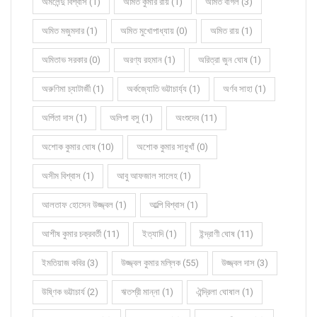
অমলেন্দু বিশ্বাস (1)
অমিত কুমার রায় (1)
অমিত বাগল (3)
অমিত মজুমদার (1)
অমিত মুখোপাধ্যায় (0)
অমিত রায় (1)
অমিতাভ সরকার (0)
অরণ্য রহমান (1)
অরিত্রা জুন ঘোষ (1)
অরুণিমা চ্যাটার্জী (1)
অর্কজ্যোতি ভট্টাচার্য্য (1)
অর্ণব সাহা (1)
অর্পিতা দাস (1)
অলিপা বসু (1)
অংশুদেব (11)
অশোক কুমার ঘোষ (10)
অশোক কুমার সাধুখাঁ (0)
অসীম বিশ্বাস (1)
আবু আফজাল সালেহ (1)
আলতাফ হোসেন উজ্জ্বল (1)
আল্পি বিশ্বাস (1)
আশীষ কুমার চক্রবর্তী (11)
ইত্যাদি (1)
ইন্দ্রাণী ঘোষ (11)
ইমতিয়াজ কবির (3)
উজ্জ্বল কুমার মল্লিক (55)
উজ্জ্বল দাস (3)
উষ্ণিক ভট্টাচার্য (2)
ঋতশ্রী মান্না (1)
ঐন্দ্রিলা ঘোষাল (1)