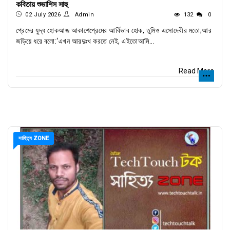
কবিতায় শুভাশিস সাহু
02 July 2026
Admin
132
0
প্রেমের যুদ্ধ হোকআজ আকাশেপ্রেমের আর্বিভাব হোক, তুমিও এসোদেবীর মতো;আর
জড়িয়ে ধরে বলো:‘এখন আরদুঃখ করতে নেই, এইতোআমি...
Read More
সাহিত্য ZONE