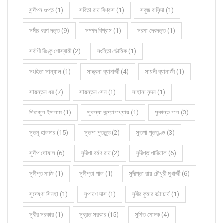
সন্দীপন গুপ্ত (1)
সবিতা রায় বিশ্বাস (1)
সবুজ বাসিন্দা (1)
সমীর বরণ দত্ত (9)
সম্পদ বিশ্বাস (1)
সরমা দেবদত্ত (1)
সর্বাণী রিঙ্কু গোস্বামী (2)
সংহিতা ভৌমিক (1)
সংহিতা সান্যাল (1)
সান্ত্বনা ব্যানার্জী (4)
সায়নী ব্যানার্জী (1)
সায়ন্তন ধর (7)
সায়ন্তন সেন (1)
সাহানা নন্দন (1)
সিরাজুল ইসলাম (1)
সুকন্যা বন্দ্যোপাধ্যায় (1)
সুকান্ত পাল (3)
সুতনু হালদার (15)
সুতপা পুততুন্ড (2)
সুতপা পূততুণ্ড (3)
সুদীপ ঘোষাল (6)
সুদীপা বর্মণ রায় (2)
সুদীপ্ত পারিয়াল (6)
সুদীপ্ত মাজি (1)
সুদীপ্তা পাল (1)
সুদীপ্তা রায় চৌধুরী মুখার্জী (6)
সুদেষ্ণা সিনহা (1)
সুপায়ণ দাস (1)
সুবীর কুমার ভট্টাচার্য (1)
সুবীর সরকার (1)
সুব্রত সরকার (15)
সুমিত মোদক (4)