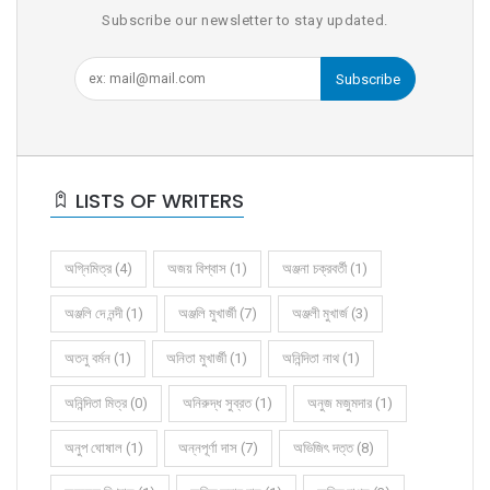
Subscribe our newsletter to stay updated.
Subscribe
LISTS OF WRITERS
অগ্নিমিত্র (4)
অজয় বিশ্বাস (1)
অঞ্জনা চক্রবর্তী (1)
অঞ্জলি দে নন্দী (1)
অঞ্জলি মুখার্জী (7)
অঞ্জলী মুখার্জ (3)
অতনু বর্মন (1)
অনিতা মুখার্জী (1)
অনিন্দিতা নাথ (1)
অনিন্দিতা মিত্র (0)
অনিরুদ্ধ সুব্রত (1)
অনুজ মজুমদার (1)
অনুপ ঘোষাল (1)
অন্নপূর্ণা দাস (7)
অভিজিৎ দত্ত (8)