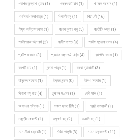
পরাশর বন্দ্যোপাধ্যায় (1)
পল্লব ভট্টাচার্য (1)
পাভেল আমান (2)
পার্থসারথি মহাপাত্র (1)
পিনাকী বসু (1)
পিয়াংকী (16)
পীযূষ কান্তি সরকার (1)
প্রণব কুমার বসু (5)
প্রতীতি গুপ্ত (1)
প্রতীমরাজ ভট্টাচার্য (2)
প্রদীপ গুপ্ত (8)
প্রদীপ মুখোপাধ্যায় (4)
প্রদীপ সরকার (3)
প্রভাত রঞ্জন ভট্টাচার্য্য (4)
প্রাণজি বসাক (1)
বনশ্রী রায় (1)
বন্দনা পাত্র (1)
বন্যা ব্যানার্জী (3)
বাসুদেব সরকার (1)
বিক্রম মন্ডল (0)
বিদিশা সরকার (1)
বিশাখা বসু রায় (4)
বৃন্দাবন মণ্ডল (1)
বেবী সাউ (1)
ভাগ্যধর মল্লিক (1)
মঙ্গলা দত্ত রিমি (1)
মঞ্জরী ব্যানার্জী (1)
মঞ্জুশ্রী চক্রবর্তী (1)
মধুপর্ণা বসু (2)
মনালি বসু (1)
মনোনীতা চক্রবর্তী (1)
মন্দিরা গাঙ্গুলী (3)
মানস চক্রবর্ত্তী (11)