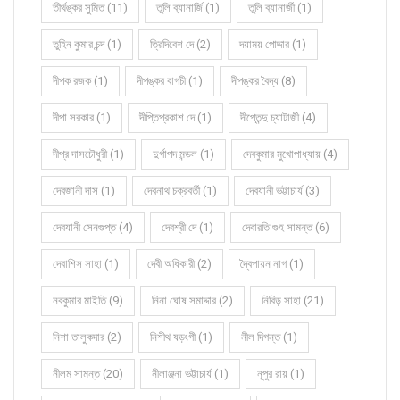
তীর্থঙ্কর সুমিত (11)
তুলি ব্যানার্জি (1)
তুলি ব্যানার্জী (1)
তুহিন কুমার চন্দ (1)
ত্রিদিবেশ দে (2)
দয়াময় পোদ্দার (1)
দীপক রজক (1)
দীপঙ্কর বাগচী (1)
দীপঙ্কর বৈদ্য (8)
দীপা সরকার (1)
দীপ্তিপ্রকাশ দে (1)
দীপ্তেন্দু চ্যাটার্জী (4)
দীপ্র দাসচৌধুরী (1)
দুর্গাপদ মন্ডল (1)
দেবকুমার মুখোপাধ্যায় (4)
দেবজানী দাস (1)
দেবনাথ চক্রবর্তী (1)
দেবযানী ভট্টাচার্য (3)
দেবযানী সেনগুপ্ত (4)
দেবশ্রী দে (1)
দেবারতি গুহ সামন্ত (6)
দেবাশিস সাহা (1)
দেবী অধিকারী (2)
দ্বৈপায়ন নাগ (1)
নবকুমার মাইতি (9)
নিনা ঘোষ সমাদ্দার (2)
নিবিড় সাহা (21)
নিশা তালুকদার (2)
নিশীথ ষড়ংগী (1)
নীল দিগন্ত (1)
নীলম সামন্ত (20)
নীলাঞ্জনা ভট্টাচার্য (1)
নূপুর রায় (1)