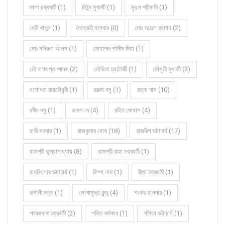
মালা চক্রবর্তী (1)
মিঠুন মুখার্জী (1)
মৃদুল শ্রীমানী (1)
মেরী খাতুন (1)
মৈত্রেয়ী হালদার (0)
মোঃ আব্দুল রহমান (2)
মোঃ মনিরুল আলম (1)
মোহাম্মদ শামীম মিয়া (1)
মৌ দাশগুপ্ত আদক (2)
মৌমিতা চ্যাটার্জী (1)
মৌসুমী মুখার্জী (3)
যশোধরা রায়চৌধুরী (1)
রঞ্জনা বসু (1)
রত্না দাস (10)
রবীন বসু (1)
রমেশ দে (4)
রহিত ঘোষাল (4)
রাখী সরদার (1)
রাজকুমার ঘোষ (18)
রাজদীপ ভট্টাচার্য (17)
রাজশ্রী বন্দ্যোপাধ্যায় (8)
রাজশ্রী রাহা চক্রবর্তী (1)
রামকিশোর ভট্টাচার্য (1)
রিম্পা নাথ (1)
রীতা চক্রবর্তী (1)
রূপালী দত্ত (1)
লোপামুদ্রা কুন্ডু (4)
শংকর হালদার (1)
শংকরনাথ চক্রবর্তী (2)
শমিত কর্মকার (1)
শমিতা ভট্টাচার্য (1)