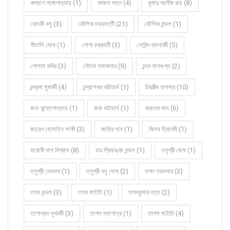
কল্যাণ গঙ্গোপাধ্যায় (1)
কাজল দত্ত (4)
কুমার আশীষ রায় (8)
কেতকী বসু (3)
কৌশিক চক্রবর্ত্তী (21)
কৌশিক মন্ডল (1)
গীতালি ঘোষ (1)
গোপা চক্রবর্তী (3)
গোবিন্দ ব্যানার্জী (5)
গোলাম কবির (3)
গৌতম সমাজদার (9)
চন্দন দাশগুপ্ত (2)
চন্দ্রমা মুখার্জী (4)
চন্দ্রশেখর ভট্টাচার্য (1)
চিরঞ্জীব হালদার (10)
জনা বন্দ্যোপাধ্যায় (1)
জবা ভট্টাচার্য (1)
জয়দেব দাস (6)
জায়েদ হোসাইন লাকী (3)
জাহির খান (1)
ঝিলম ত্রিবেদী (1)
ডরোথী দাশ বিশ্বাস (8)
ডাঃ প্রিয়াঙ্কা মন্ডল (1)
তনুশ্রী ঘোষ (1)
তনুশ্রী দেবনাথ (1)
তনুশ্রী বসু ঘোষ (2)
তপন তরফদার (3)
তপন মন্ডল (3)
তপন মাইতি (1)
তপনকুমার দত্ত (2)
তপোব্রত মুখার্জী (3)
তাপস মহাপাত্র (1)
তাপস মাইতি (4)