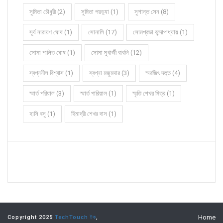
সুমিতা চৌধুরী (2)
সুমিতা পয়ড়্যা (1)
সুশান্ত সেন (8)
সূর্য নারায়ণ ঘোষ (1)
সোনালি (17)
সোমপ্রভা বন্দোপাধ্যায় (1)
সোমা পালিত ঘোষ (1)
সোমা মুখার্জী বাবলি (12)
স্বপ্ননীল বিশ্বাস (1)
স্বপ্না মজুমদার (3)
স্মরজিৎ দত্ত (4)
স্মার্ত পরিয়াল (3)
স্মার্ত পারিয়াল (1)
স্মৃতি শেখর মিত্র (1)
হাসি বসু (1)
হিমাদ্রী শেখর দাস (1)
Home
Copyright 2025
TechTouch টক
,