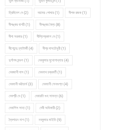
তুলি ব্যানার্জী (1)
তুহিন কুমার চন্দ (1)
ত্রিদিবেশ দে (2)
দয়াময় পোদ্দার (1)
দীপক রজক (1)
দীপঙ্কর বাগচী (1)
দীপঙ্কর বৈদ্য (8)
দীপা সরকার (1)
দীপ্তিপ্রকাশ দে (1)
দীপ্তেন্দু চ্যাটার্জী (4)
দীপ্র দাসচৌধুরী (1)
দুর্গাপদ মন্ডল (1)
দেবকুমার মুখোপাধ্যায় (4)
দেবজানী দাস (1)
দেবনাথ চক্রবর্তী (1)
দেবযানী ভট্টাচার্য (3)
দেবযানী সেনগুপ্ত (4)
দেবশ্রী দে (1)
দেবারতি গুহ সামন্ত (6)
দেবাশিস সাহা (1)
দেবী অধিকারী (2)
দ্বৈপায়ন নাগ (1)
নবকুমার মাইতি (9)