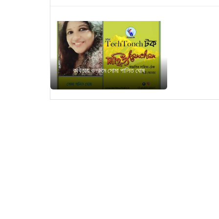
কবিতায় বলরুমে সোমা পালিত ঘোষ