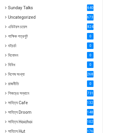
Sunday Talks
640
Uncategorized
6738
এডিটরস চয়েস
824
পাক্ষিক পত্রপুট
0
বইচর্চা
0
বিনোদন
0
বিবিধ
0
বিশেষ সংখ্যা
2686
রাজনীতি
0
শিকড়ের সন্ধানে
731
সাহিত্য Cafe
1321
সাহিত্য Droom
1488
সাহিত্য Hoichoi
1027
সাহিত্য Hut
1769