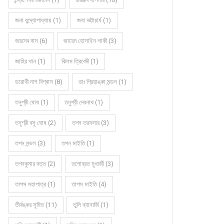
জনা বন্দ্যোপাধ্যায় (1)
জবা ভট্টাচার্য (1)
জয়দেব দাস (6)
জায়েদ হোসাইন লাকী (3)
জাহির খান (1)
ঝিলম ত্রিবেদী (1)
ডরোথী দাশ বিশ্বাস (8)
ডাঃ প্রিয়াঙ্কা মন্ডল (1)
তনুশ্রী ঘোষ (1)
তনুশ্রী দেবনাথ (1)
তনুশ্রী বসু ঘোষ (2)
তপন তরফদার (3)
তপন মন্ডল (3)
তপন মাইতি (1)
তপনকুমার দত্ত (2)
তপোব্রত মুখার্জী (3)
তাপস মহাপাত্র (1)
তাপস মাইতি (4)
তীর্থঙ্কর সুমিত (11)
তুলি ব্যানার্জি (1)