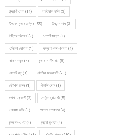
ইন্দ্রাণী ঘোষ (11)
ইমতিয়াজ কবির (3)
উজ্জ্বল কুমার মল্লিক (55)
উজ্জ্বল দাস (3)
উষ্ণিক ভট্টাচার্য (2)
ঋতশ্রী মান্না (1)
ঐন্দ্রিলা ঘোষাল (1)
কল্যাণ গঙ্গোপাধ্যায় (1)
কাজল দত্ত (4)
কুমার আশীষ রায় (8)
কেতকী বসু (3)
কৌশিক চক্রবর্ত্তী (21)
কৌশিক মন্ডল (1)
গীতালি ঘোষ (1)
গোপা চক্রবর্তী (3)
গোবিন্দ ব্যানার্জী (5)
গোলাম কবির (3)
গৌতম সমাজদার (9)
চন্দন দাশগুপ্ত (2)
চন্দ্রমা মুখার্জী (4)
চন্দ্রশেখর ভট্টাচার্য (1)
চিরঞ্জীব হালদার (10)