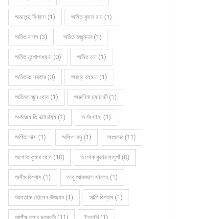
অমলেন্দু বিশ্বাস (1)
অমিত কুমার রায় (1)
অমিত বাগল (3)
অমিত মজুমদার (1)
অমিত মুখোপাধ্যায় (0)
অমিত রায় (1)
অমিতাভ সরকার (0)
অরণ্য রহমান (1)
অরিত্রা জুন ঘোষ (1)
অরুণিমা চ্যাটার্জী (1)
অর্কজ্যোতি ভট্টাচার্য্য (1)
অর্ণব সাহা (1)
অর্পিতা দাস (1)
অলিপা বসু (1)
অংশুদেব (11)
অশোক কুমার ঘোষ (10)
অশোক কুমার সাধুখাঁ (0)
অসীম বিশ্বাস (1)
আবু আফজাল সালেহ (1)
আলতাফ হোসেন উজ্জ্বল (1)
আল্পি বিশ্বাস (1)
আশীষ কুমার চক্রবর্তী (11)
ইত্যাদি (1)