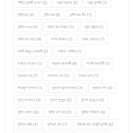
সঙ্গীতা মুখার্জী মণ্ডল (2)
সঞ্জয় বৈরাগ্য (2)
সঞ্জয় মুখার্জি (1)
সন্দীপ রায় (3)
সন্দীপ রায় (0)
সন্দীপ রায় নীল (1)
সন্দীপন গুপ্ত (1)
সবিতা রায় বিশ্বাস (1)
সবুজ বাসিন্দা (1)
সমীর বরণ দত্ত (9)
সম্পদ বিশ্বাস (1)
সরমা দেবদত্ত (1)
সর্বাণী রিঙ্কু গোস্বামী (2)
সংহিতা ভৌমিক (1)
সংহিতা সান্যাল (1)
সান্ত্বনা ব্যানার্জী (4)
সায়নী ব্যানার্জী (1)
সায়ন্তন ধর (7)
সায়ন্তন সেন (1)
সাহানা নন্দন (1)
সিরাজুল ইসলাম (1)
সুকন্যা বন্দ্যোপাধ্যায় (1)
সুকান্ত পাল (3)
সুতনু হালদার (15)
সুতপা পুততুন্ড (2)
সুতপা পূততুণ্ড (3)
সুদীপ ঘোষাল (6)
সুদীপা বর্মণ রায় (2)
সুদীপ্ত পারিয়াল (6)
সুদীপ্ত মাজি (1)
সুদীপ্তা পাল (1)
সুদীপ্তা রায় চৌধুরী মুখার্জী (6)