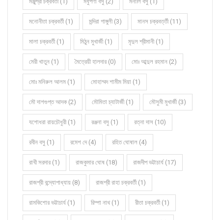
মঞ্জুশ্রী চক্রবর্তী (1)
মধুপর্ণা বসু (2)
মনালি বসু (1)
মনোনীতা চক্রবর্তী (1)
মন্দিরা গাঙ্গুলী (3)
মানস চক্রবর্ত্তী (11)
মালা চক্রবর্তী (1)
মিঠুন মুখার্জী (1)
মৃদুল শ্রীমানী (1)
মেরী খাতুন (1)
মৈত্রেয়ী হালদার (0)
মোঃ আব্দুল রহমান (2)
মোঃ মনিরুল আলম (1)
মোহাম্মদ শামীম মিয়া (1)
মৌ দাশগুপ্ত আদক (2)
মৌমিতা চ্যাটার্জী (1)
মৌসুমী মুখার্জী (3)
যশোধরা রায়চৌধুরী (1)
রঞ্জনা বসু (1)
রত্না দাস (10)
রবীন বসু (1)
রমেশ দে (4)
রহিত ঘোষাল (4)
রাখী সরদার (1)
রাজকুমার ঘোষ (18)
রাজদীপ ভট্টাচার্য (17)
রাজশ্রী বন্দ্যোপাধ্যায় (8)
রাজশ্রী রাহা চক্রবর্তী (1)
রামকিশোর ভট্টাচার্য (1)
রিম্পা নাথ (1)
রীতা চক্রবর্তী (1)