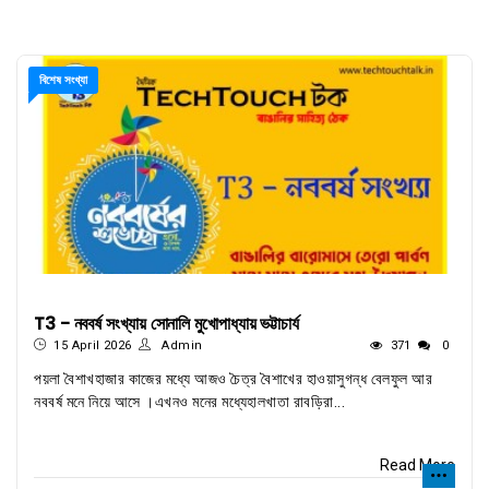
বিশেষ সংখ্যা
T3 - নববর্ষ সংখ্যায় সোনালি মুখোপাধ্যায় ভট্টাচার্য
15 April 2026
Admin
371
0
পয়লা বৈশাখহাজার কাজের মধ্যে আজও চৈত্র বৈশাখের হাওয়াসুগন্ধ বেলফুল আর
নববর্ষ মনে নিয়ে আসে ।এখনও মনের মধ্যেহালখাতা রাবড়িরা...
Read More