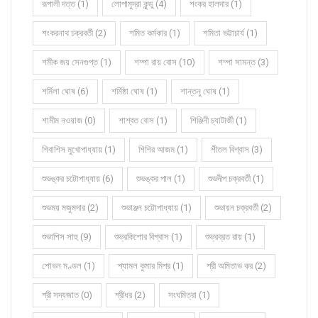
রূপালী দত্ত (1)
লোপামুদ্রা কুন্ডু (4)
শংকর হালদার (1)
শংকরনাথ চক্রবর্তী (2)
শমিত কর্মকার (1)
শমিতা ভট্টাচার্য (1)
শমীক জয় সেনগুপ্ত (1)
শম্পা রায় বোস (10)
শম্পা সামন্ত (3)
শর্মিলা ঘোষ (6)
শর্মিষ্ঠা ঘোষ (1)
শান্তনু ঘোষ (1)
শামীম নওয়াজ (0)
শাশ্বত বোস (1)
শিঞ্জিনী চ্যাটার্জী (1)
শিবাশিস মুখোপাধ্যায় (1)
শিশির আজম (1)
শীতল বিশ্বাস (3)
শুভঙ্কর চট্টোপাধ্যায় (6)
শুভঙ্কর পাল (1)
শুভদীপ চক্রবর্তী (1)
শুভময় মজুমদার (2)
শুভাঞ্জন চট্টোপাধ্যায় (1)
শুভায়ন চক্রবর্তী (2)
শুভাশিস সাহু (9)
শুভ্রকিশোর বিশ্বাস (1)
শুভ্রব্রত রায় (1)
শোভন মণ্ডল (1)
শ্যামল কুমার মিশ্র (1)
শ্রী অমিতাভ কর (2)
শ্রী সদ্যজাত (0)
শ্রীধর (2)
সংঘমিত্রা (1)