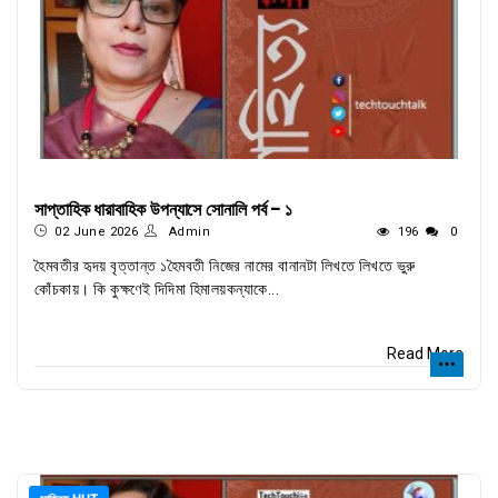
সাপ্তাহিক ধারাবাহিক উপন্যাসে সোনালি পর্ব - ১
02 June 2026
Admin
196
0
হৈমবতীর হৃদয় বৃত্তান্ত ১হৈমবতী নিজের নামের বানানটা লিখতে লিখতে ভুরু
কোঁচকায়। কি কুক্ষণেই দিদিমা হিমালয়কন্যাকে...
Read More