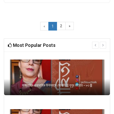
2
»
«
1
Most Popular Posts
prev
next
সাপ্তাহিক ধারাবাহিক উপন্যাসে সোনালি || পুপুর ডায়েরি - ৮৩ ||