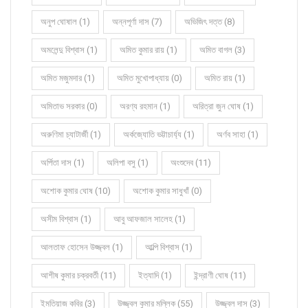
অনুপ ঘোষাল (1)
অন্নপূর্ণা দাস (7)
অভিজিৎ দত্ত (8)
অমলেন্দু বিশ্বাস (1)
অমিত কুমার রায় (1)
অমিত বাগল (3)
অমিত মজুমদার (1)
অমিত মুখোপাধ্যায় (0)
অমিত রায় (1)
অমিতাভ সরকার (0)
অরণ্য রহমান (1)
অরিত্রা জুন ঘোষ (1)
অরুণিমা চ্যাটার্জী (1)
অর্কজ্যোতি ভট্টাচার্য্য (1)
অর্ণব সাহা (1)
অর্পিতা দাস (1)
অলিপা বসু (1)
অংশুদেব (11)
অশোক কুমার ঘোষ (10)
অশোক কুমার সাধুখাঁ (0)
অসীম বিশ্বাস (1)
আবু আফজাল সালেহ (1)
আলতাফ হোসেন উজ্জ্বল (1)
আল্পি বিশ্বাস (1)
আশীষ কুমার চক্রবর্তী (11)
ইত্যাদি (1)
ইন্দ্রাণী ঘোষ (11)
ইমতিয়াজ কবির (3)
উজ্জ্বল কুমার মল্লিক (55)
উজ্জ্বল দাস (3)