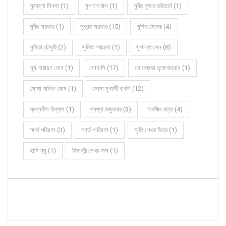
সুদেষ্ণা সিনহা (1)
সুপায়ণ দাস (1)
সুবীর কুমার ভট্টাচার্য (1)
সুবীর সরকার (1)
সুব্রত সরকার (15)
সুমিত মোদক (4)
সুমিতা চৌধুরী (2)
সুমিতা পয়ড়্যা (1)
সুশান্ত সেন (8)
সূর্য নারায়ণ ঘোষ (1)
সোনালি (17)
সোমপ্রভা বন্দোপাধ্যায় (1)
সোমা পালিত ঘোষ (1)
সোমা মুখার্জী বাবলি (12)
স্বপ্ননীল বিশ্বাস (1)
স্বপ্না মজুমদার (3)
স্মরজিৎ দত্ত (4)
স্মার্ত পরিয়াল (3)
স্মার্ত পারিয়াল (1)
স্মৃতি শেখর মিত্র (1)
হাসি বসু (1)
হিমাদ্রী শেখর দাস (1)