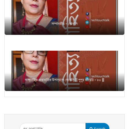
সম্পাদকীয় - সোনালি
সাপ্তাহিক ধারাবাহিক উপন্যাসে সোনালি || পুপুর ডায়েরি - ৮০ ||
Search