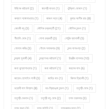
উষ্ণিক ভট্টাচার্য (2)
ঋতশ্রী মান্না (1)
ঐন্দ্রিলা ঘোষাল (1)
কল্যাণ গঙ্গোপাধ্যায় (1)
কাজল দত্ত (4)
কুমার আশীষ রায় (8)
কেতকী বসু (3)
কৌশিক চক্রবর্ত্তী (21)
কৌশিক মন্ডল (1)
গীতালি ঘোষ (1)
গোপা চক্রবর্তী (3)
গোবিন্দ ব্যানার্জী (5)
গোলাম কবির (3)
গৌতম সমাজদার (9)
চন্দন দাশগুপ্ত (2)
চন্দ্রমা মুখার্জী (4)
চন্দ্রশেখর ভট্টাচার্য (1)
চিরঞ্জীব হালদার (10)
জনা বন্দ্যোপাধ্যায় (1)
জবা ভট্টাচার্য (1)
জয়দেব দাস (6)
জায়েদ হোসাইন লাকী (3)
জাহির খান (1)
ঝিলম ত্রিবেদী (1)
ডরোথী দাশ বিশ্বাস (8)
ডাঃ প্রিয়াঙ্কা মন্ডল (1)
তনুশ্রী ঘোষ (1)
তনুশ্রী দেবনাথ (1)
তনুশ্রী বসু ঘোষ (2)
তপন তরফদার (3)
তপন মন্ডল (3)
তপন মাইতি (1)
তপনকুমার দত্ত (2)