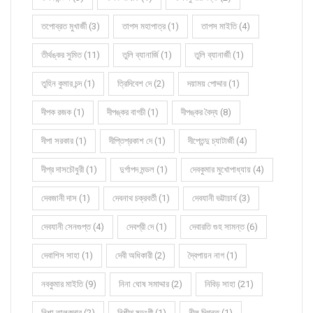
তপোব্রত মুখার্জী (3)
তাপস মহাপাত্র (1)
তাপস মাইতি (4)
তীর্থঙ্কর সুমিত (11)
তুলি ব্যানার্জি (1)
তুলি ব্যানার্জী (1)
তুহিন কুমার চন্দ (1)
ত্রিদিবেশ দে (2)
দয়াময় পোদ্দার (1)
দীপক রজক (1)
দীপঙ্কর বাগচী (1)
দীপঙ্কর বৈদ্য (8)
দীপা সরকার (1)
দীপ্তিপ্রকাশ দে (1)
দীপ্তেন্দু চ্যাটার্জী (4)
দীপ্র দাসচৌধুরী (1)
দুর্গাপদ মন্ডল (1)
দেবকুমার মুখোপাধ্যায় (4)
দেবজানী দাস (1)
দেবনাথ চক্রবর্তী (1)
দেবযানী ভট্টাচার্য (3)
দেবযানী সেনগুপ্ত (4)
দেবশ্রী দে (1)
দেবারতি গুহ সামন্ত (6)
দেবাশিস সাহা (1)
দেবী অধিকারী (2)
দ্বৈপায়ন নাগ (1)
নবকুমার মাইতি (9)
নিনা ঘোষ সমাদ্দার (2)
নিবিড় সাহা (21)
নিশা তালুকদার (2)
নিশীথ ষড়ংগী (1)
নীল দিগন্ত (1)