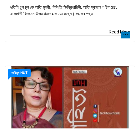
৭তিনি চুন চুন কে অতি সুন্দরী, বিলিতি ডিগ্রিধারিনী, অতি স্বচ্ছল পরিবারের,
আল্লাদী বিজনেস উওম্যানদেরকে ডেকেছেন। ছেলের পছন...
Read More
সাহিত্য HUT