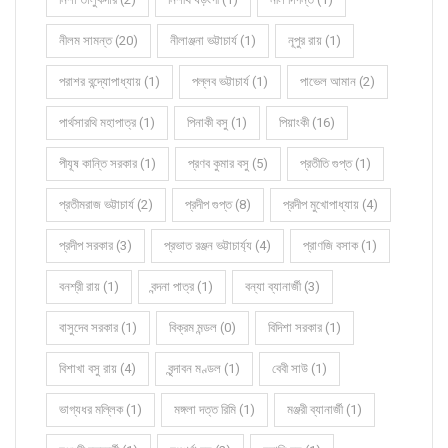
নীলম সামন্ত (20)
নীলাঞ্জনা ভট্টাচার্য (1)
নূপুর রায় (1)
পরাশর বন্দ্যোপাধ্যায় (1)
পল্লব ভট্টাচার্য (1)
পাভেল আমান (2)
পার্থসারথি মহাপাত্র (1)
পিনাকী বসু (1)
পিয়াংকী (16)
পীযূষ কান্তি সরকার (1)
প্রণব কুমার বসু (5)
প্রতীতি গুপ্ত (1)
প্রতীমরাজ ভট্টাচার্য (2)
প্রদীপ গুপ্ত (8)
প্রদীপ মুখোপাধ্যায় (4)
প্রদীপ সরকার (3)
প্রভাত রঞ্জন ভট্টাচার্য্য (4)
প্রাণজি বসাক (1)
বনশ্রী রায় (1)
বন্দনা পাত্র (1)
বন্যা ব্যানার্জী (3)
বাসুদেব সরকার (1)
বিক্রম মন্ডল (0)
বিদিশা সরকার (1)
বিশাখা বসু রায় (4)
বৃন্দাবন মণ্ডল (1)
বেবী সাউ (1)
ভাগ্যধর মল্লিক (1)
মঙ্গলা দত্ত রিমি (1)
মঞ্জরী ব্যানার্জী (1)