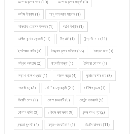
অশোক কুমার ঘোষ (10)
অশোক কুমার সাধুখাঁ (0)
অসীম বিশ্বাস (1)
আবু আফজাল সালেহ (1)
আলতাফ হোসেন উজ্জ্বল (1)
আল্পি বিশ্বাস (1)
আশীষ কুমার চক্রবর্তী (11)
ইত্যাদি (1)
ইন্দ্রাণী ঘোষ (11)
ইমতিয়াজ কবির (3)
উজ্জ্বল কুমার মল্লিক (55)
উজ্জ্বল দাস (3)
উষ্ণিক ভট্টাচার্য (2)
ঋতশ্রী মান্না (1)
ঐন্দ্রিলা ঘোষাল (1)
কল্যাণ গঙ্গোপাধ্যায় (1)
কাজল দত্ত (4)
কুমার আশীষ রায় (8)
কেতকী বসু (3)
কৌশিক চক্রবর্ত্তী (21)
কৌশিক মন্ডল (1)
গীতালি ঘোষ (1)
গোপা চক্রবর্তী (3)
গোবিন্দ ব্যানার্জী (5)
গোলাম কবির (3)
গৌতম সমাজদার (9)
চন্দন দাশগুপ্ত (2)
চন্দ্রমা মুখার্জী (4)
চন্দ্রশেখর ভট্টাচার্য (1)
চিরঞ্জীব হালদার (11)