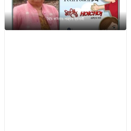
হৈচৈ কবিতায় সান্ত্বনা ব্যানার্জী