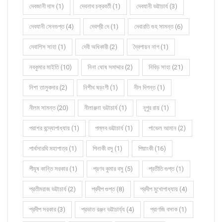
দেবজানী দাস (1)
দেবনাথ চক্রবর্তী (1)
দেবযানী ভট্টাচার্য (3)
দেবযানী সেনগুপ্ত (4)
দেবশ্রী দে (1)
দেবারতি গুহ সামন্ত (6)
দেবাশিস সাহা (1)
দেবী অধিকারী (2)
দ্বৈপায়ন নাগ (1)
নবকুমার মাইতি (10)
নিনা ঘোষ সমাদ্দার (2)
নিবিড় সাহা (21)
নিশা তালুকদার (2)
নিশীথ ষড়ংগী (1)
নীল দিগন্ত (1)
নীলম সামন্ত (20)
নীলাঞ্জনা ভট্টাচার্য (1)
নূপুর রায় (1)
পরাশর বন্দ্যোপাধ্যায় (1)
পল্লব ভট্টাচার্য (1)
পাভেল আমান (2)
পার্থসারথি মহাপাত্র (1)
পিনাকী বসু (1)
পিয়াংকী (16)
পীযূষ কান্তি সরকার (1)
প্রণব কুমার বসু (5)
প্রতীতি গুপ্ত (1)
প্রতীমরাজ ভট্টাচার্য (2)
প্রদীপ গুপ্ত (8)
প্রদীপ মুখোপাধ্যায় (4)
প্রদীপ সরকার (3)
প্রভাত রঞ্জন ভট্টাচার্য্য (4)
প্রাণজি বসাক (1)