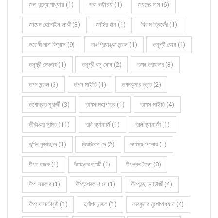
জনা বন্দ্যোপাধ্যায় (1)
জবা ভট্টাচার্য (1)
জয়দেব দাস (6)
জায়েদ হোসাইন লাকী (3)
জাহির খান (1)
ঝিলম ত্রিবেদী (1)
ডরোথী দাশ বিশ্বাস (9)
ডাঃ প্রিয়াঙ্কা মন্ডল (1)
তনুশ্রী ঘোষ (1)
তনুশ্রী দেবনাথ (1)
তনুশ্রী বসু ঘোষ (2)
তপন তরফদার (3)
তপন মন্ডল (3)
তপন মাইতি (1)
তপনকুমার দত্ত (2)
তপোব্রত মুখার্জী (3)
তাপস মহাপাত্র (1)
তাপস মাইতি (4)
তীর্থঙ্কর সুমিত (11)
তুলি ব্যানার্জি (1)
তুলি ব্যানার্জী (1)
তুহিন কুমার চন্দ (1)
ত্রিদিবেশ দে (2)
দয়াময় পোদ্দার (1)
দীপক রজক (1)
দীপঙ্কর বাগচী (1)
দীপঙ্কর বৈদ্য (8)
দীপা সরকার (1)
দীপ্তিপ্রকাশ দে (1)
দীপ্তেন্দু চ্যাটার্জী (4)
দীপ্র দাসচৌধুরী (1)
দুর্গাপদ মন্ডল (1)
দেবকুমার মুখোপাধ্যায় (4)