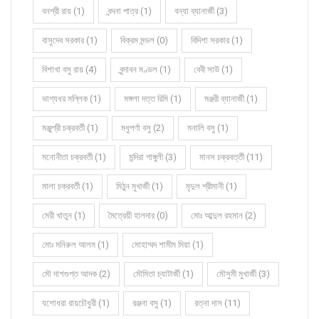
বনশ্রী রায় (1)
বন্দনা পাত্র (1)
বন্যা ব্যানার্জী (3)
বাসুদেব সরকার (1)
বিক্রম মন্ডল (0)
বিদিশা সরকার (1)
বিশাখা বসু রায় (4)
বৃন্দাবন মণ্ডল (1)
বেবী সাউ (1)
ভাগ্যধর মল্লিক (1)
মঙ্গলা দত্ত রিমি (1)
মঞ্জরী ব্যানার্জী (1)
মঞ্জুশ্রী চক্রবর্তী (1)
মধুপর্ণা বসু (2)
মনালি বসু (1)
মনোনীতা চক্রবর্তী (1)
মন্দিরা গাঙ্গুলী (3)
মানস চক্রবর্ত্তী (11)
মালা চক্রবর্তী (1)
মিঠুন মুখার্জী (1)
মৃদুল শ্রীমানী (1)
মেরী খাতুন (1)
মৈত্রেয়ী হালদার (0)
মোঃ আব্দুল রহমান (2)
মোঃ মনিরুল আলম (1)
মোহাম্মদ শামীম মিয়া (1)
মৌ দাশগুপ্ত আদক (2)
মৌমিতা চ্যাটার্জী (1)
মৌসুমী মুখার্জী (3)
যশোধরা রায়চৌধুরী (1)
রঞ্জনা বসু (1)
রত্না দাস (11)