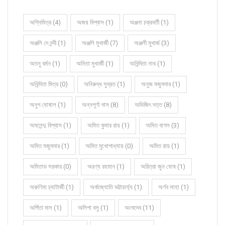
অগ্নিমিত্র (4)
অজয় বিশ্বাস (1)
অঞ্জনা চক্রবর্তী (1)
অঞ্জলি দে নন্দী (1)
অঞ্জলি মুখার্জী (7)
অঞ্জলী মুখার্জ (3)
অতনু বর্মন (1)
অনিতা মুখার্জী (1)
অনিন্দিতা নাথ (1)
অনিন্দিতা মিত্র (0)
অনিরুদ্ধ সুব্রত (1)
অনুজ মজুমদার (1)
অনুপ ঘোষাল (1)
অন্নপূর্ণা দাস (8)
অভিজিৎ দত্ত (8)
অমলেন্দু বিশ্বাস (1)
অমিত কুমার রায় (1)
অমিত বাগল (3)
অমিত মজুমদার (1)
অমিত মুখোপাধ্যায় (0)
অমিত রায় (1)
অমিতাভ সরকার (0)
অরণ্য রহমান (1)
অরিত্রা জুন ঘোষ (1)
অরুণিমা চ্যাটার্জী (1)
অর্কজ্যোতি ভট্টাচার্য্য (1)
অর্ণব সাহা (1)
অর্পিতা দাস (1)
অলিপা বসু (1)
অংশুদেব (11)