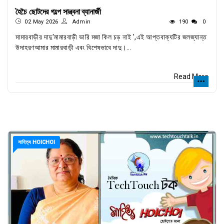
হৈচৈ ছোটদের গল্পে সান্ত্বনা ব্যানার্জী
02 May 2026
Admin
190
0
মামারবাড়ীর দাদু'মামারবাড়ী ভারি মজা কিল চড় নাই ',এই আপ্তবাক্যটির জলজ্যান্ত
উদাহরণআমার মামারবাড়ী এবং বিশেষভাবে দাদু।...
Read More
সাহিত্য HOICHOI