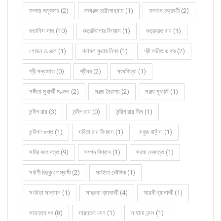
শুভময় মজুমদার (2)
শুভাঞ্জন চট্টোপাধ্যায় (1)
শুভায়ন চক্রবর্তী (2)
শুভাশিস সাহু (10)
শুভ্রকিশোর বিশ্বাস (1)
শুভ্রব্রত রায় (1)
শোভন মণ্ডল (1)
শ্যামল কুমার মিশ্র (1)
শ্রী অমিতাভ কর (2)
শ্রী সদ্যজাত (0)
শ্রীধর (2)
সংঘমিত্রা (1)
সঙ্গীতা মুখার্জী মণ্ডল (2)
সঞ্জয় বৈরাগ্য (2)
সঞ্জয় মুখার্জি (1)
সন্দীপ রায় (3)
সন্দীপ রায় (0)
সন্দীপ রায় নীল (1)
সন্দীপন গুপ্ত (1)
সবিতা রায় বিশ্বাস (1)
সবুজ বাসিন্দা (1)
সমীর বরণ দত্ত (9)
সম্পদ বিশ্বাস (1)
সরমা দেবদত্ত (1)
সর্বাণী রিঙ্কু গোস্বামী (2)
সংহিতা ভৌমিক (1)
সংহিতা সান্যাল (1)
সান্ত্বনা ব্যানার্জী (4)
সায়নী ব্যানার্জী (1)
সায়ন্তন ধর (8)
সায়ন্তন সেন (1)
সাহানা নন্দন (1)