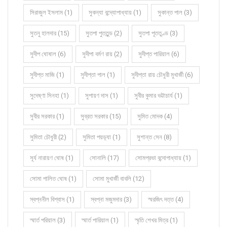
সিরাজুল ইসলাম (1)
সুকন্যা বন্দ্যোপাধ্যায় (1)
সুকান্ত পাল (3)
সুতনু হালদার (15)
সুতপা পুততুন্ড (2)
সুতপা পূততুণ্ড (3)
সুদীপ ঘোষাল (6)
সুদীপা বর্মণ রায় (2)
সুদীপ্ত পারিয়াল (6)
সুদীপ্ত মাজি (1)
সুদীপ্তা পাল (1)
সুদীপ্তা রায় চৌধুরী মুখার্জী (6)
সুদেষ্ণা সিনহা (1)
সুপায়ণ দাস (1)
সুবীর কুমার ভট্টাচার্য (1)
সুবীর সরকার (1)
সুব্রত সরকার (15)
সুমিত মোদক (4)
সুমিতা চৌধুরী (2)
সুমিতা পয়ড়্যা (1)
সুশান্ত সেন (8)
সূর্য নারায়ণ ঘোষ (1)
সোনালি (17)
সোমপ্রভা বন্দোপাধ্যায় (1)
সোমা পালিত ঘোষ (1)
সোমা মুখার্জী বাবলি (12)
স্বপ্ননীল বিশ্বাস (1)
স্বপ্না মজুমদার (3)
স্মরজিৎ দত্ত (4)
স্মার্ত পরিয়াল (3)
স্মার্ত পারিয়াল (1)
স্মৃতি শেখর মিত্র (1)