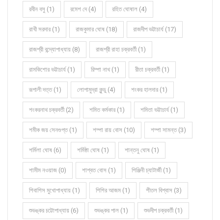
রবীন বসু (1)
রমেশ দে (4)
রহিত ঘোষাল (4)
রাখী সরদার (1)
রাজকুমার ঘোষ (18)
রাজদীপ ভট্টাচার্য (17)
রাজশ্রী বন্দ্যোপাধ্যায় (8)
রাজশ্রী রাহা চক্রবর্তী (1)
রামকিশোর ভট্টাচার্য (1)
রিম্পা নাথ (1)
রীতা চক্রবর্তী (1)
রূপালী দত্ত (1)
লোপামুদ্রা কুন্ডু (4)
শংকর হালদার (1)
শংকরনাথ চক্রবর্তী (2)
শমিত কর্মকার (1)
শমিতা ভট্টাচার্য (1)
শমীক জয় সেনগুপ্ত (1)
শম্পা রায় বোস (10)
শম্পা সামন্ত (3)
শর্মিলা ঘোষ (6)
শর্মিষ্ঠা ঘোষ (1)
শান্তনু ঘোষ (1)
শামীম নওয়াজ (0)
শাশ্বত বোস (1)
শিঞ্জিনী চ্যাটার্জী (1)
শিবাশিস মুখোপাধ্যায় (1)
শিশির আজম (1)
শীতল বিশ্বাস (3)
শুভঙ্কর চট্টোপাধ্যায় (6)
শুভঙ্কর পাল (1)
শুভদীপ চক্রবর্তী (1)