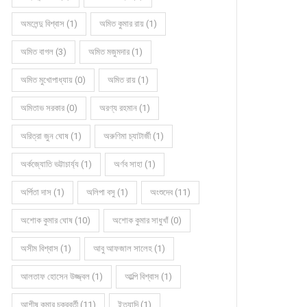
অমলেন্দু বিশ্বাস (1)
অমিত কুমার রায় (1)
অমিত বাগল (3)
অমিত মজুমদার (1)
অমিত মুখোপাধ্যায় (0)
অমিত রায় (1)
অমিতাভ সরকার (0)
অরণ্য রহমান (1)
অরিত্রা জুন ঘোষ (1)
অরুণিমা চ্যাটার্জী (1)
অর্কজ্যোতি ভট্টাচার্য্য (1)
অর্ণব সাহা (1)
অর্পিতা দাস (1)
অলিপা বসু (1)
অংশুদেব (11)
অশোক কুমার ঘোষ (10)
অশোক কুমার সাধুখাঁ (0)
অসীম বিশ্বাস (1)
আবু আফজাল সালেহ (1)
আলতাফ হোসেন উজ্জ্বল (1)
আল্পি বিশ্বাস (1)
আশীষ কুমার চক্রবর্তী (11)
ইত্যাদি (1)