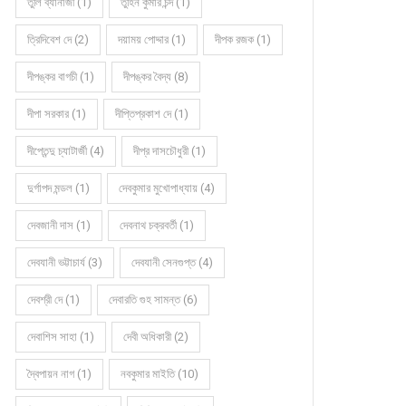
তুলি ব্যানার্জী (1)
তুহিন কুমার চন্দ (1)
ত্রিদিবেশ দে (2)
দয়াময় পোদ্দার (1)
দীপক রজক (1)
দীপঙ্কর বাগচী (1)
দীপঙ্কর বৈদ্য (8)
দীপা সরকার (1)
দীপ্তিপ্রকাশ দে (1)
দীপ্তেন্দু চ্যাটার্জী (4)
দীপ্র দাসচৌধুরী (1)
দুর্গাপদ মন্ডল (1)
দেবকুমার মুখোপাধ্যায় (4)
দেবজানী দাস (1)
দেবনাথ চক্রবর্তী (1)
দেবযানী ভট্টাচার্য (3)
দেবযানী সেনগুপ্ত (4)
দেবশ্রী দে (1)
দেবারতি গুহ সামন্ত (6)
দেবাশিস সাহা (1)
দেবী অধিকারী (2)
দ্বৈপায়ন নাগ (1)
নবকুমার মাইতি (10)