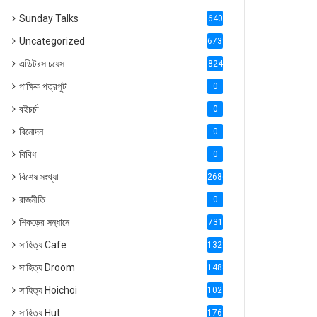
Sunday Talks
640
Uncategorized
6738
এডিটরস চয়েস
824
পাক্ষিক পত্রপুট
0
বইচর্চা
0
বিনোদন
0
বিবিধ
0
বিশেষ সংখ্যা
2686
রাজনীতি
0
শিকড়ের সন্ধানে
731
সাহিত্য Cafe
1321
সাহিত্য Droom
1488
সাহিত্য Hoichoi
1027
সাহিত্য Hut
1769