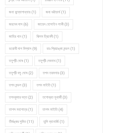
জনা বন্দ্যোপাধ্যায় (1)
জবা ভট্টাচার্য (1)
জয়দেব দাস (6)
জায়েদ হোসাইন লাকী (3)
জাহির খান (1)
ঝিলম ত্রিবেদী (1)
ডরোথী দাশ বিশ্বাস (9)
ডাঃ প্রিয়াঙ্কা মন্ডল (1)
তনুশ্রী ঘোষ (1)
তনুশ্রী দেবনাথ (1)
তনুশ্রী বসু ঘোষ (2)
তপন তরফদার (3)
তপন মন্ডল (3)
তপন মাইতি (1)
তপনকুমার দত্ত (2)
তপোব্রত মুখার্জী (3)
তাপস মহাপাত্র (1)
তাপস মাইতি (4)
তীর্থঙ্কর সুমিত (11)
তুলি ব্যানার্জি (1)