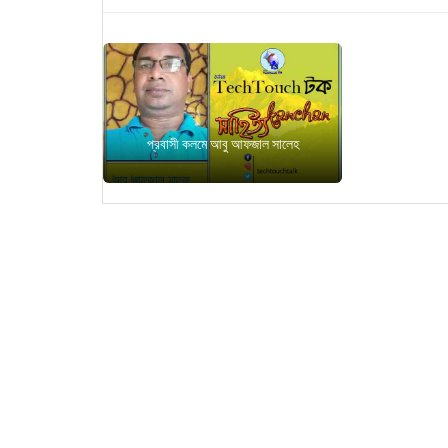
প্রবাসী কলমে আবু আফজাল সালেহ