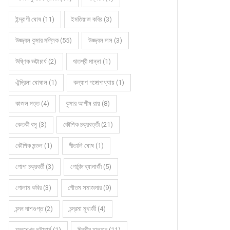
ইন্দ্রাণী ঘোষ (11)
ইমতিয়াজ কবির (3)
উজ্জ্বল কুমার মল্লিক (55)
উজ্জ্বল দাস (3)
উষ্ণিক ভট্টাচার্য (2)
ঋতশ্রী মান্না (1)
ঐন্দ্রিলা ঘোষাল (1)
কল্যাণ গঙ্গোপাধ্যায় (1)
কাজল দত্ত (4)
কুমার আশীষ রায় (8)
কেতকী বসু (3)
কৌশিক চক্রবর্ত্তী (21)
কৌশিক মন্ডল (1)
গীতালি ঘোষ (1)
গোপা চক্রবর্তী (3)
গোবিন্দ ব্যানার্জী (5)
গোলাম কবির (3)
গৌতম সমাজদার (9)
চন্দন দাশগুপ্ত (2)
চন্দ্রমা মুখার্জী (4)
চন্দ্রশেখর ভট্টাচার্য (1)
চিরঞ্জীব হালদার (11)