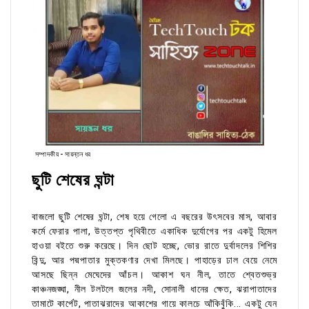
সম্পাদকীয় - সায়ন্তন ধর
ছুটি শেষের ঘন্টা
বাজলো ছুটি শেষের ঘন্টা, শেষ হয়ে গেলো এ বছরের উৎসবের মাস, আবার
কর্মে ফেরার পালা, উত্তপ্ত পৃথিবীতে একাধিক দুর্যোগের পর একটু হিমেল
হাওয়া বইতে শুরু করেছে। দিন ছোট হচ্ছে, ভোর রাতে দুর্বাদলের শিশির
বিন্দু, আর পদ্মপাতার মুক্তকণার দেখা মিলছে। পাহাড়ের ঢাল বেয়ে নেমে
আসছে ছিন্ন মেঘেদের আঁচল। আকাশ ঘন নীল, তাতে শ্বেতশুভ্র
কাঞ্চনজঙ্ঘা, নীল টলটলে জলের নদী, সোনালী ধানের ক্ষেত, ঝরাপাতাদের
তামাটে কার্পেট, পাতাঝরাদের আকাশের গায়ে কালচে আঁকিবুঁকি... একটু যেন