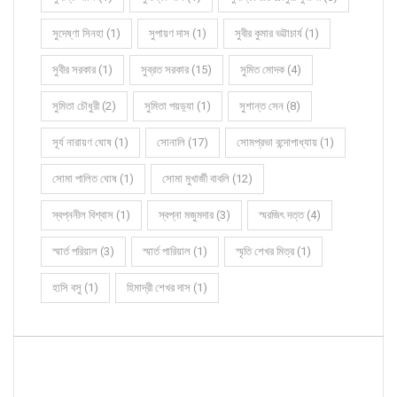
সুদেষ্ণা সিনহা (1)
সুপায়ণ দাস (1)
সুবীর কুমার ভট্টাচার্য (1)
সুবীর সরকার (1)
সুব্রত সরকার (15)
সুমিত মোদক (4)
সুমিতা চৌধুরী (2)
সুমিতা পয়ড়্যা (1)
সুশান্ত সেন (8)
সূর্য নারায়ণ ঘোষ (1)
সোনালি (17)
সোমপ্রভা বন্দোপাধ্যায় (1)
সোমা পালিত ঘোষ (1)
সোমা মুখার্জী বাবলি (12)
স্বপ্ননীল বিশ্বাস (1)
স্বপ্না মজুমদার (3)
স্মরজিৎ দত্ত (4)
স্মার্ত পরিয়াল (3)
স্মার্ত পারিয়াল (1)
স্মৃতি শেখর মিত্র (1)
হাসি বসু (1)
হিমাদ্রী শেখর দাস (1)