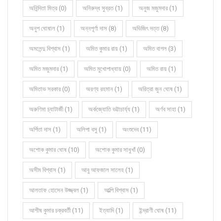
অনিন্দিতা মিত্র (0)
অনিরুদ্ধ সুব্রত (1)
অনুজ মজুমদার (1)
অনুপ ঘোষাল (1)
অন্নপূর্ণা দাস (8)
অভিজিৎ দত্ত (8)
অমলেন্দু বিশ্বাস (1)
অমিত কুমার রায় (1)
অমিত বাগল (3)
অমিত মজুমদার (1)
অমিত মুখোপাধ্যায় (0)
অমিত রায় (1)
অমিতাভ সরকার (0)
অরণ্য রহমান (1)
অরিত্রা জুন ঘোষ (1)
অরুণিমা চ্যাটার্জী (1)
অর্কজ্যোতি ভট্টাচার্য্য (1)
অর্ণব সাহা (1)
অর্পিতা দাস (1)
অলিপা বসু (1)
অংশুদেব (11)
অশোক কুমার ঘোষ (10)
অশোক কুমার সাধুখাঁ (0)
অসীম বিশ্বাস (1)
আবু আফজাল সালেহ (1)
আলতাফ হোসেন উজ্জ্বল (1)
আল্পি বিশ্বাস (1)
আশীষ কুমার চক্রবর্তী (11)
ইত্যাদি (1)
ইন্দ্রাণী ঘোষ (11)