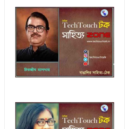
কবিতায় চিরঞ্জীব হালদার