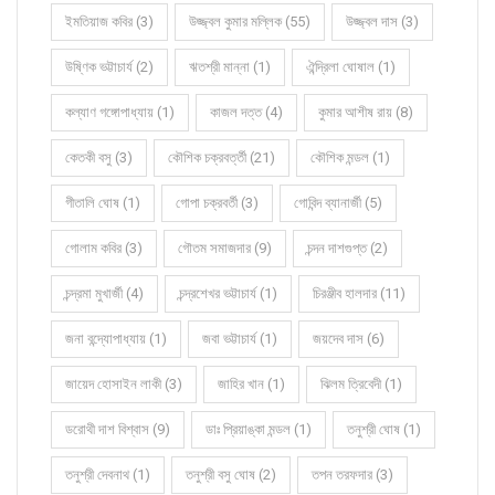
ইমতিয়াজ কবির (3)
উজ্জ্বল কুমার মল্লিক (55)
উজ্জ্বল দাস (3)
উষ্ণিক ভট্টাচার্য (2)
ঋতশ্রী মান্না (1)
ঐন্দ্রিলা ঘোষাল (1)
কল্যাণ গঙ্গোপাধ্যায় (1)
কাজল দত্ত (4)
কুমার আশীষ রায় (8)
কেতকী বসু (3)
কৌশিক চক্রবর্ত্তী (21)
কৌশিক মন্ডল (1)
গীতালি ঘোষ (1)
গোপা চক্রবর্তী (3)
গোবিন্দ ব্যানার্জী (5)
গোলাম কবির (3)
গৌতম সমাজদার (9)
চন্দন দাশগুপ্ত (2)
চন্দ্রমা মুখার্জী (4)
চন্দ্রশেখর ভট্টাচার্য (1)
চিরঞ্জীব হালদার (11)
জনা বন্দ্যোপাধ্যায় (1)
জবা ভট্টাচার্য (1)
জয়দেব দাস (6)
জায়েদ হোসাইন লাকী (3)
জাহির খান (1)
ঝিলম ত্রিবেদী (1)
ডরোথী দাশ বিশ্বাস (9)
ডাঃ প্রিয়াঙ্কা মন্ডল (1)
তনুশ্রী ঘোষ (1)
তনুশ্রী দেবনাথ (1)
তনুশ্রী বসু ঘোষ (2)
তপন তরফদার (3)