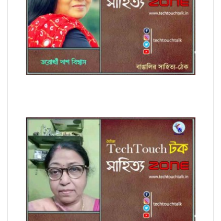
কবিতায় ডরোথী দাশ বিশ্বাস