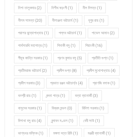
নিশা তালুকদার (2)
নিশীথ ষড়ংগী (1)
নীল দিগন্ত (1)
নীলম সামন্ত (20)
নীলাঞ্জনা ভট্টাচার্য (1)
নূপুর রায় (1)
পরাশর বন্দ্যোপাধ্যায় (1)
পল্লব ভট্টাচার্য (1)
পাভেল আমান (2)
পার্থসারথি মহাপাত্র (1)
পিনাকী বসু (1)
পিয়াংকী (16)
পীযূষ কান্তি সরকার (1)
প্রণব কুমার বসু (5)
প্রতীতি গুপ্ত (1)
প্রতীমরাজ ভট্টাচার্য (2)
প্রদীপ গুপ্ত (8)
প্রদীপ মুখোপাধ্যায় (4)
প্রদীপ সরকার (3)
প্রভাত রঞ্জন ভট্টাচার্য্য (4)
প্রাণজি বসাক (1)
বনশ্রী রায় (1)
বন্দনা পাত্র (1)
বন্যা ব্যানার্জী (3)
বাসুদেব সরকার (1)
বিক্রম মন্ডল (0)
বিদিশা সরকার (1)
বিশাখা বসু রায় (4)
বৃন্দাবন মণ্ডল (1)
বেবী সাউ (1)
ভাগ্যধর মল্লিক (1)
মঙ্গলা দত্ত রিমি (1)
মঞ্জরী ব্যানার্জী (1)