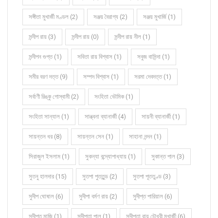
সঙ্গীতা মুখার্জী মণ্ডল (2)
সঞ্জয় বৈরাগ্য (2)
সঞ্জয় মুখার্জি (1)
সন্দীপ রায় (3)
সন্দীপ রায় (0)
সন্দীপ রায় নীল (1)
সন্দীপন গুপ্ত (1)
সবিতা রায় বিশ্বাস (1)
সবুজ বাসিন্দা (1)
সমীর বরণ দত্ত (9)
সম্পদ বিশ্বাস (1)
সরমা দেবদত্ত (1)
সর্বাণী রিঙ্কু গোস্বামী (2)
সংহিতা ভৌমিক (1)
সংহিতা সান্যাল (1)
সান্ত্বনা ব্যানার্জী (4)
সায়নী ব্যানার্জী (1)
সায়ন্তন ধর (8)
সায়ন্তন সেন (1)
সাহানা নন্দন (1)
সিরাজুল ইসলাম (1)
সুকন্যা বন্দ্যোপাধ্যায় (1)
সুকান্ত পাল (3)
সুতনু হালদার (15)
সুতপা পুততুন্ড (2)
সুতপা পূততুণ্ড (3)
সুদীপ ঘোষাল (6)
সুদীপা বর্মণ রায় (2)
সুদীপ্ত পারিয়াল (6)
সুদীপ্ত মাজি (1)
সুদীপ্তা পাল (1)
সুদীপ্তা রায় চৌধুরী মুখার্জী (6)