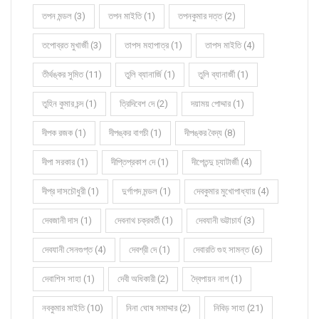
তপন মন্ডল (3)
তপন মাইতি (1)
তপনকুমার দত্ত (2)
তপোব্রত মুখার্জী (3)
তাপস মহাপাত্র (1)
তাপস মাইতি (4)
তীর্থঙ্কর সুমিত (11)
তুলি ব্যানার্জি (1)
তুলি ব্যানার্জী (1)
তুহিন কুমার চন্দ (1)
ত্রিদিবেশ দে (2)
দয়াময় পোদ্দার (1)
দীপক রজক (1)
দীপঙ্কর বাগচী (1)
দীপঙ্কর বৈদ্য (8)
দীপা সরকার (1)
দীপ্তিপ্রকাশ দে (1)
দীপ্তেন্দু চ্যাটার্জী (4)
দীপ্র দাসচৌধুরী (1)
দুর্গাপদ মন্ডল (1)
দেবকুমার মুখোপাধ্যায় (4)
দেবজানী দাস (1)
দেবনাথ চক্রবর্তী (1)
দেবযানী ভট্টাচার্য (3)
দেবযানী সেনগুপ্ত (4)
দেবশ্রী দে (1)
দেবারতি গুহ সামন্ত (6)
দেবাশিস সাহা (1)
দেবী অধিকারী (2)
দ্বৈপায়ন নাগ (1)
নবকুমার মাইতি (10)
নিনা ঘোষ সমাদ্দার (2)
নিবিড় সাহা (21)