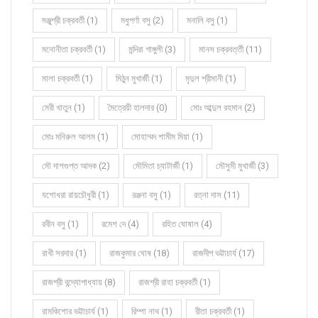
মঞ্জুশ্রী চক্রবর্তী (1)
মধুপর্ণা বসু (2)
মনালি বসু (1)
মনোনীতা চক্রবর্তী (1)
মন্দিরা গাঙ্গুলী (3)
মানস চক্রবর্ত্তী (11)
মালা চক্রবর্তী (1)
মিঠুন মুখার্জী (1)
মৃদুল শ্রীমানী (1)
মেরী খাতুন (1)
মৈত্রেয়ী হালদার (0)
মোঃ আব্দুল রহমান (2)
মোঃ মনিরুল আলম (1)
মোহাম্মদ শামীম মিয়া (1)
মৌ দাশগুপ্ত আদক (2)
মৌমিতা চ্যাটার্জী (1)
মৌসুমী মুখার্জী (3)
যশোধরা রায়চৌধুরী (1)
রঞ্জনা বসু (1)
রত্না দাস (11)
রবীন বসু (1)
রমেশ দে (4)
রহিত ঘোষাল (4)
রাখী সরদার (1)
রাজকুমার ঘোষ (18)
রাজদীপ ভট্টাচার্য (17)
রাজশ্রী বন্দ্যোপাধ্যায় (8)
রাজশ্রী রাহা চক্রবর্তী (1)
রামকিশোর ভট্টাচার্য (1)
রিম্পা নাথ (1)
রীতা চক্রবর্তী (1)