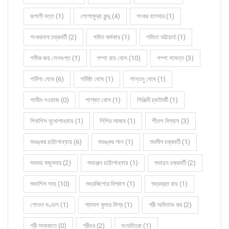
রূপালী দত্ত (1)
লোপামুদ্রা কুন্ডু (4)
শংকর হালদার (1)
শংকরনাথ চক্রবর্তী (2)
শমিত কর্মকার (1)
শমিতা ভট্টাচার্য (1)
শমীক জয় সেনগুপ্ত (1)
শম্পা রায় বোস (10)
শম্পা সামন্ত (3)
শর্মিলা ঘোষ (6)
শর্মিষ্ঠা ঘোষ (1)
শান্তনু ঘোষ (1)
শামীম নওয়াজ (0)
শাশ্বত বোস (1)
শিঞ্জিনী চ্যাটার্জী (1)
শিবাশিস মুখোপাধ্যায় (1)
শিশির আজম (1)
শীতল বিশ্বাস (3)
শুভঙ্কর চট্টোপাধ্যায় (6)
শুভঙ্কর পাল (1)
শুভদীপ চক্রবর্তী (1)
শুভময় মজুমদার (2)
শুভাঞ্জন চট্টোপাধ্যায় (1)
শুভায়ন চক্রবর্তী (2)
শুভাশিস সাহু (10)
শুভ্রকিশোর বিশ্বাস (1)
শুভ্রব্রত রায় (1)
শোভন মণ্ডল (1)
শ্যামল কুমার মিশ্র (1)
শ্রী অমিতাভ কর (2)
শ্রী সদ্যজাত (0)
শ্রীধর (2)
সংঘমিত্রা (1)