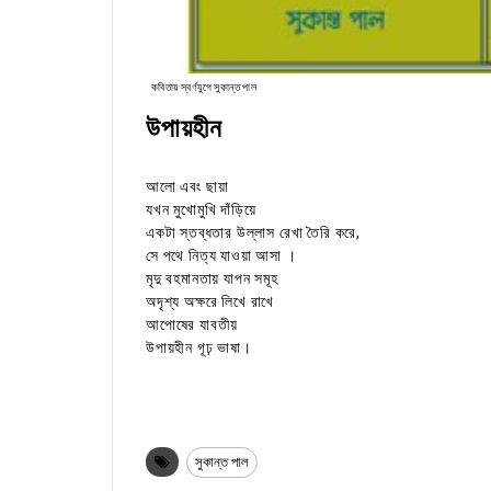
কবিতায় স্বর্ণযুগে সুকান্ত পাল
উপায়হীন
আলো এবং ছায়া
যখন মুখোমুখি দাঁড়িয়ে
একটা স্তব্ধতার উল্লাস রেখা তৈরি করে,
সে পথে নিত্য যাওয়া আসা ।
মৃদু বহমানতায় যাপন সমূহ
অদৃশ্য অক্ষরে লিখে রাখে
আপোষের যাবতীয়
উপায়হীন গূঢ় ভাষা।
সুকান্ত পাল