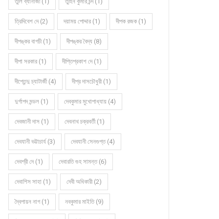
তুলি ব্যানার্জী (1)
তুহিন কুমার চন্দ (1)
ত্রিদিবেশ দে (2)
দয়াময় পোদ্দার (1)
দীপক রজক (1)
দীপঙ্কর বাগচী (1)
দীপঙ্কর বৈদ্য (8)
দীপা সরকার (1)
দীপ্তিপ্রকাশ দে (1)
দীপ্তেন্দু চ্যাটার্জী (4)
দীপ্র দাসচৌধুরী (1)
দুর্গাপদ মন্ডল (1)
দেবকুমার মুখোপাধ্যায় (4)
দেবজানী দাস (1)
দেবনাথ চক্রবর্তী (1)
দেবযানী ভট্টাচার্য (3)
দেবযানী সেনগুপ্ত (4)
দেবশ্রী দে (1)
দেবারতি গুহ সামন্ত (6)
দেবাশিস সাহা (1)
দেবী অধিকারী (2)
দ্বৈপায়ন নাগ (1)
নবকুমার মাইতি (9)