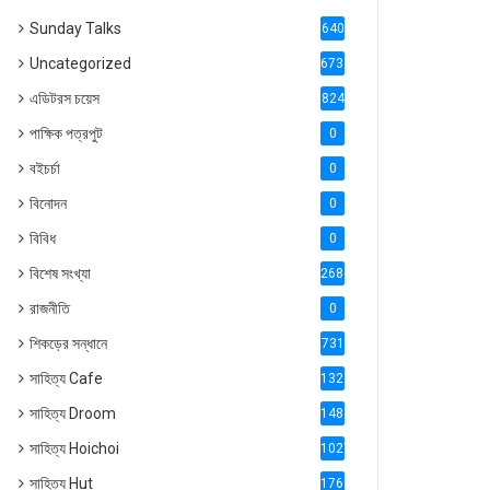
Sunday Talks
640
Uncategorized
6738
এডিটরস চয়েস
824
পাক্ষিক পত্রপুট
0
বইচর্চা
0
বিনোদন
0
বিবিধ
0
বিশেষ সংখ্যা
2686
রাজনীতি
0
শিকড়ের সন্ধানে
731
সাহিত্য Cafe
1321
সাহিত্য Droom
1488
সাহিত্য Hoichoi
1027
সাহিত্য Hut
1769