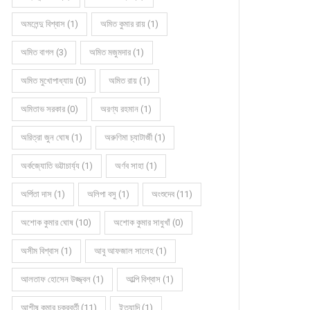
অমলেন্দু বিশ্বাস (1)
অমিত কুমার রায় (1)
অমিত বাগল (3)
অমিত মজুমদার (1)
অমিত মুখোপাধ্যায় (0)
অমিত রায় (1)
অমিতাভ সরকার (0)
অরণ্য রহমান (1)
অরিত্রা জুন ঘোষ (1)
অরুণিমা চ্যাটার্জী (1)
অর্কজ্যোতি ভট্টাচার্য্য (1)
অর্ণব সাহা (1)
অর্পিতা দাস (1)
অলিপা বসু (1)
অংশুদেব (11)
অশোক কুমার ঘোষ (10)
অশোক কুমার সাধুখাঁ (0)
অসীম বিশ্বাস (1)
আবু আফজাল সালেহ (1)
আলতাফ হোসেন উজ্জ্বল (1)
আল্পি বিশ্বাস (1)
আশীষ কুমার চক্রবর্তী (11)
ইত্যাদি (1)