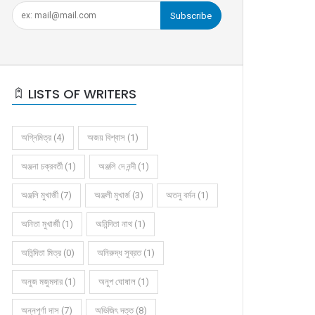
Subscribe
LISTS OF WRITERS
অগ্নিমিত্র (4)
অজয় বিশ্বাস (1)
অঞ্জনা চক্রবর্তী (1)
অঞ্জলি দে নন্দী (1)
অঞ্জলি মুখার্জী (7)
অঞ্জলী মুখার্জ (3)
অতনু বর্মন (1)
অনিতা মুখার্জী (1)
অনিন্দিতা নাথ (1)
অনিন্দিতা মিত্র (0)
অনিরুদ্ধ সুব্রত (1)
অনুজ মজুমদার (1)
অনুপ ঘোষাল (1)
কবিতার বলরুমে প্রদীপ সরকার (গুচ্ছ)
কবিতার বলরুমে শর্মিলা ঘোষ
অন্নপূর্ণা দাস (7)
অভিজিৎ দত্ত (8)