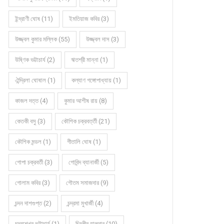
ইন্দ্রাণী ঘোষ (11)
ইমতিয়াজ কবির (3)
উজ্জ্বল কুমার মল্লিক (55)
উজ্জ্বল দাস (3)
উষ্ণিক ভট্টাচার্য (2)
ঋতশ্রী মান্না (1)
ঐন্দ্রিলা ঘোষাল (1)
কল্যাণ গঙ্গোপাধ্যায় (1)
কাজল দত্ত (4)
কুমার আশীষ রায় (8)
কেতকী বসু (3)
কৌশিক চক্রবর্ত্তী (21)
কৌশিক মন্ডল (1)
গীতালি ঘোষ (1)
গোপা চক্রবর্তী (3)
গোবিন্দ ব্যানার্জী (5)
গোলাম কবির (3)
গৌতম সমাজদার (9)
চন্দন দাশগুপ্ত (2)
চন্দ্রমা মুখার্জী (4)
চন্দ্রশেখর ভট্টাচার্য (1)
চিরঞ্জীব হালদার (10)