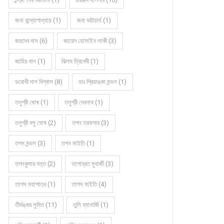
জনা বন্দ্যোপাধ্যায় (1)
জবা ভট্টাচার্য (1)
জয়দেব দাস (6)
জায়েদ হোসাইন লাকী (3)
জাহির খান (1)
ঝিলম ত্রিবেদী (1)
ডরোথী দাশ বিশ্বাস (8)
ডাঃ প্রিয়াঙ্কা মন্ডল (1)
তনুশ্রী ঘোষ (1)
তনুশ্রী দেবনাথ (1)
তনুশ্রী বসু ঘোষ (2)
তপন তরফদার (3)
তপন মন্ডল (3)
তপন মাইতি (1)
তপনকুমার দত্ত (2)
তপোব্রত মুখার্জী (3)
তাপস মহাপাত্র (1)
তাপস মাইতি (4)
তীর্থঙ্কর সুমিত (11)
তুলি ব্যানার্জি (1)