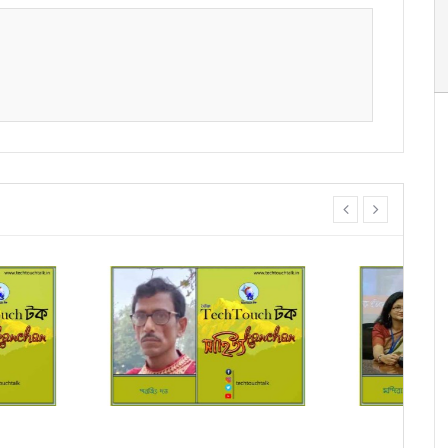
prev
next
াদে স্মার্ত পারিয়াল
সম্পাদক উবাচ