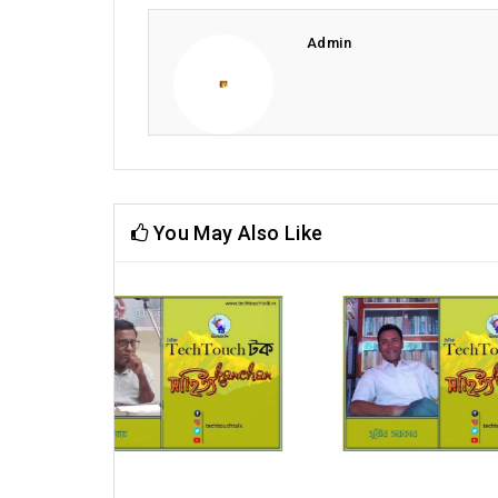
Admin
You May Also Like
িক) স্মরজিৎ দত্ত
রূপচর্চা (ধারাবাহিক) মন্দিরা গাঙ্গুলী
অনুব