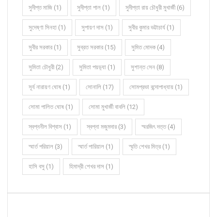
সুদীপ্ত মাজি (1)
সুদীপ্তা পাল (1)
সুদীপ্তা রায় চৌধুরী মুখার্জী (6)
সুদেষ্ণা সিনহা (1)
সুপায়ণ দাস (1)
সুবীর কুমার ভট্টাচার্য (1)
সুবীর সরকার (1)
সুব্রত সরকার (15)
সুমিত মোদক (4)
সুমিতা চৌধুরী (2)
সুমিতা পয়ড়্যা (1)
সুশান্ত সেন (8)
সূর্য নারায়ণ ঘোষ (1)
সোনালি (17)
সোমপ্রভা বন্দোপাধ্যায় (1)
সোমা পালিত ঘোষ (1)
সোমা মুখার্জী বাবলি (12)
স্বপ্ননীল বিশ্বাস (1)
স্বপ্না মজুমদার (3)
স্মরজিৎ দত্ত (4)
স্মার্ত পরিয়াল (3)
স্মার্ত পারিয়াল (1)
স্মৃতি শেখর মিত্র (1)
হাসি বসু (1)
হিমাদ্রী শেখর দাস (1)