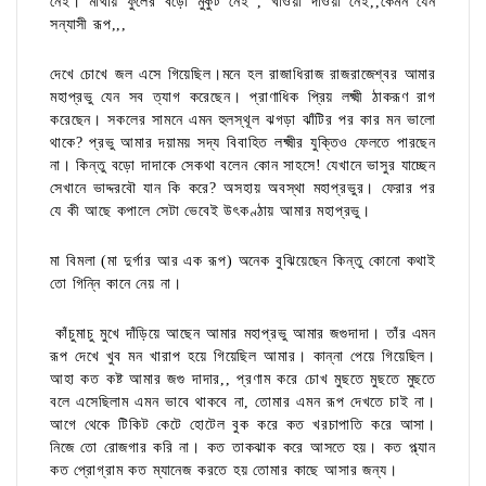
নেই। মাথায় ফুলের বড়ো মুকুট নেই , খাওয়া দাওয়া নেই,,কেমন যেন
সন্যাসী রূপ,,,
দেখে চোখে জল এসে গিয়েছিল।মনে হল রাজাধিরাজ রাজরাজেশ্বর আমার
মহাপ্রভু যেন সব ত্যাগ করেছেন। প্রাণাধিক প্রিয় লক্ষ্মী ঠাকরূণ রাগ
করেছেন। সকলের সামনে এমন হুলস্থূল ঝগড়া ঝাঁটির পর কার মন ভালো
থাকে? প্রভু আমার দয়াময় সদ্য বিবাহিত লক্ষ্মীর যুক্তিও ফেলতে পারছেন
না। কিন্তু বড়ো দাদাকে সেকথা বলেন কোন সাহসে! যেখানে ভাসুর যাচ্ছেন
সেখানে ভাদ্দরবৌ যান কি করে? অসহায় অবস্থা মহাপ্রভুর। ফেরার পর
যে কী আছে কপালে সেটা ভেবেই উৎকণ্ঠায় আমার মহাপ্রভু।
মা বিমলা (মা দুর্গার আর এক রূপ) অনেক বুঝিয়েছেন কিন্তু কোনো কথাই
তো গিন্নি কানে নেয় না।
কাঁচুমাচু মুখে দাঁড়িয়ে আছেন আমার মহাপ্রভু আমার জগুদাদা। তাঁর এমন
রূপ দেখে খুব মন খারাপ হয়ে গিয়েছিল আমার। কান্না পেয়ে গিয়েছিল।
আহা কত কষ্ট আমার জগু দাদার,, প্রণাম করে চোখ মুছতে মুছতে মুছতে
বলে এসেছিলাম এমন ভাবে থাকবে না, তোমার এমন রূপ দেখতে চাই না।
আগে থেকে টিকিট কেটে হোটেল বুক করে কত খরচাপাতি করে আসা।
নিজে তো রোজগার করি না। কত তাকঝাক করে আসতে হয়। কত প্ল্যান
কত প্রোগ্রাম কত ম্যানেজ করতে হয় তোমার কাছে আসার জন্য।