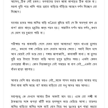
আসেন,,ঠিক সেই রকম। ভগবানের তখন জামা কাপড়ের ঠিক থাকে না।
ময়লা ধুতি পরে খালি গায়ে দুহাত বাড়িয়ে দাঁড়িয়ে আছেন দর্শন দিচ্ছেন তো
দিচ্ছেন।
যতবার রথের সময় মাসির বাড়ি গুণ্ডিচা মন্দিরে যাই সে কি অবস্থা বাপ রে
বাপ! রাতে মাত্র দুঘন্টার জন্য শয়ন হয়। সারাদিন দর্শন আর দর্শন,,কখন
যে ভোগ হয় বুঝতে পারি না।
পরীক্ষার পর মামাবাড়ি গেলে যেমন হতো আমাদের! স্নান খাওয়া চুলোয়
যেত,, কখনো গঙ্গা পেরিয়ে চলে যেতাম আখের ক্ষেতে। সবাই মিলে বসে
আখ খেয়েই পেট ভরে যেত। গঙ্গায় ঝাপাঝাপি,, কাদামাটি মাখা। মা চুলের
মুঠি ধরে টানতে টানতে বাড়ি আনত দুপুর দুটোর সময়। একটা কেমন
বেপরোয়া জীবন। কোন নিয়মকানুন নেই সময়ের মা বাপ নেই,,,একটা যেন
বাঁধন ছাড়া ব্যাপার।
আবার বেশি মার খাওয়ার ভয়ও নেই,,মাকে শাসন করার জন্য আমার দাদু
দিদা মামা মাসি আছে না? মামার বাড়িতে তো শুধু আদর আর আদর।
মহাপ্রভু কে দেখলে আমার ঠিক অমনই মনে হয়। একে তো লক্ষ্মী মা
ঠাকরূণের সঙ্গে ঝগড়া ঝাঁটি করে হুলস্থূল করে বেরিয়ে আসা। তারপর
মাসির বাড়িতে মাসির সঙ্গে ভাই বোন নিয়ে সুখ দুঃখের গল্প গাছা করতে