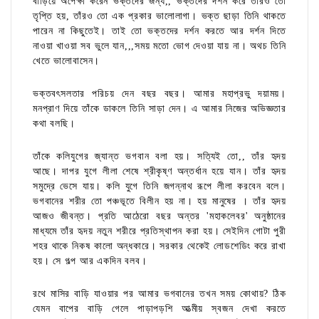
বাড়িয়ে অপেক্ষা করেন ভক্তদের জন্য,, ভক্তদের দর্শন করে তাঁরও তো
তৃপ্তি হয়, তাঁরও তো এক প্রকার ভালোলাগা। ভক্ত ছাড়া তিনি থাকতে
পারেন না কিছুতেই। তাই তো ভক্তদের দর্শন করতে আর দর্শন দিতে
নাওয়া খাওয়া সব ভুলে যান,,,সময় মতো ভোগ দেওয়া যায় না। অথচ তিনি
খেতে ভালোবাসেন।
ভক্তবৎসলতার পরিচয় দেন বছর বছর। আমার মহাপ্রভু দয়াময়।
মনপ্রাণ দিয়ে তাঁকে ডাকলে তিনি সাড়া দেন। এ আমার নিজের অভিজ্ঞতার
কথা বলছি।
তাঁকে কলিযুগের জ্যান্ত ভগবান বলা হয়। সত্যিই তো,, তাঁর হৃদয়
আছে। দাপর যুগে লীলা শেষে শ্রীকৃষ্ণ অন্তর্ধান হয়ে যান। তাঁর হৃদয়
সমুদ্রে ভেসে যায়। কলি যুগে তিনি জগন্নাথ রূপে লীলা করবেন বলে।
ভগবানের শরীর তো পঞ্চভূতে বিলীন হয় না। হয় মানুষের । তাঁর হৃদয়
আজও জীবন্ত। প্রতি আঠেরো বছর অন্তর 'মহাকলেবর' অনুষ্ঠানের
মাধ্যমে তাঁর হৃদয় নতুন শরীরে প্রতিস্থাপন করা হয়। সেইদিন গোটা পুরী
শহর থাকে নিকষ কালো অন্ধকারে। সরকার থেকেই লোডশেডিং করে রাখা
হয়। সে গল্প আর একদিন বলব।
রথে মাসির বাড়ি যাওয়ার পর আমার ভগবানের তখন সময় কোথায়? ঠিক
যেমন বাপের বাড়ি গেলে পাড়াপড়শি আত্মীয় স্বজন দেখা করতে