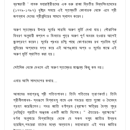
ব্রহ্মচারী ' নামক মহারাষ্ট্রীয়দের এক গুরু রাজা দ্বিতীয় দিব্যসিংহদেবের
(১৭৭৯-১৭৯৭) খৃষ্টাব্দ সময়ে এই স্তম্ভটি কোনারক থেকে এনে শ্রী
জগন্নাথ দেবের শ্রীমন্দিরের সামনে স্থাপন করেন।
অরুণ স্তম্ভের উপরে সূর্যের সারথি অরুণ মূর্তি দেখা যায়। পৌরাণিক
বিবরণ অনুযায়ী কশ্যপ ও বিনতার পুত্র অরুণ পূর্ণ অবয়ব হওয়ার আগেই
জন্মগ্রহণ করেন। সূর্যের প্রখর রশ্মি পাছে কোণারকের রথ প্রতিম সূর্য
মন্দিরের অশ্বদের দগ্ধ করে এই আশঙ্কায় অশ্ব ও সূর্যের মাঝে এই
অরুণ মূর্তি স্থাপিত করা হয়।
সেইদিক থেকে দেখলে এই অরুণ স্তম্ভের মাহাত্ম্য কিছু কম নয়।
এবার আসি সালবেগের কথায়...
আমাদের মহাপ্রভু শ্রী পতিতপাবন। তিনি পতিতের ত্রাণকর্তা। তিনি
শ্রীনীলমাধব- স্বরূপে বিশ্বাবসু নামে এক শবরের হাতে পুজো ও নৈবেদ্য
গ্রহণ করেছিলেন। শবর জাতি বর্ণাশ্রম (ব্রাহ্মণ ক্ষত্রিয় বৈশ্য শূদ্র
)বহির্ভূত প্রাচীন অন্ত্যজ একটি জাতি বিশেষ। " ঐতরেয়- ব্রাহ্মণের"
বর্ণনা অনুসারে বিশ্বামিত্র থেকে যে সকল দস্যু জাতির উদ্ভব
হয়েছিল,শবরেরা তাদের মধ্যে অন্যতম। মহাভারতে এই শবর জাতির