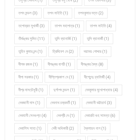
তনুশ্রী দেবনাথ (1)
তনুশ্রী বসু ঘোষ (2)
তপন তরফদার (3)
তপন মন্ডল (3)
তপন মাইতি (1)
তপনকুমার দত্ত (2)
তপোব্রত মুখার্জী (3)
তাপস মহাপাত্র (1)
তাপস মাইতি (4)
তীর্থঙ্কর সুমিত (11)
তুলি ব্যানার্জি (1)
তুলি ব্যানার্জী (1)
তুহিন কুমার চন্দ (1)
ত্রিদিবেশ দে (2)
দয়াময় পোদ্দার (1)
দীপক রজক (1)
দীপঙ্কর বাগচী (1)
দীপঙ্কর বৈদ্য (8)
দীপা সরকার (1)
দীপ্তিপ্রকাশ দে (1)
দীপ্তেন্দু চ্যাটার্জী (4)
দীপ্র দাসচৌধুরী (1)
দুর্গাপদ মন্ডল (1)
দেবকুমার মুখোপাধ্যায় (4)
দেবজানী দাস (1)
দেবনাথ চক্রবর্তী (1)
দেবযানী ভট্টাচার্য (3)
দেবযানী সেনগুপ্ত (4)
দেবশ্রী দে (1)
দেবারতি গুহ সামন্ত (6)
দেবাশিস সাহা (1)
দেবী অধিকারী (2)
দ্বৈপায়ন নাগ (1)