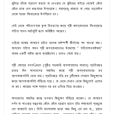
মন্দিরে তাঁকে প্রবেশ করতে না দেওয়ায় সে মন্দিরের বাইরে থেকেই কেঁদে
কেঁদে ডাক দেন করূণাময় ঈশ্বরকে। মহাপ্রভু থাকতে না পেরে বড়দেউল
থেকে স্বয়ং সিংহদ্বারে উপস্থিত হন।
সেই থেকে পতিতগণকে কৃপা বিতরণের জন্য শ্রী জগন্নাথদেব সিংহদ্বারে
পতিত পাবন অর্চামূর্তি রূপে অধিষ্ঠিত আছেন।
ওড়িয়া ভাষায় সালবেগ রচিত অনেক মর্মস্পর্শী কীর্তনের পদ পাওয়া যায়।
সালবেগ পতিত পাবন শ্রী জগন্নাথদেবের উদ্দেশ্যে " পতিতপাবনাষ্টকম্"
নামক একটি অষ্টক রচনা করেছিলেন। বলেও শোনা যায়।
শ্রী ক্ষেত্রে বলগণ্ডিতে (পুরীর সরকারি হাসপাতালের সামনে) প্রতিবছর
রথের দিন সালবেগের সমাধির কাছে শ্রী জগন্নাথদেবের রথ
আপনাআপনিই থেমে যায়। প্রতিবছর তাঁর রথ নন্দীঘোষ সেখানে কিছুক্ষণের
জন্য আপনাআপনিই দাঁড়িয়ে পড়ে। না থেমে সেখান থেকে কিছুতেই এগোয়
না রথ। কারোর পক্ষে সম্ভব নয় রথ এগিয়ে নিয়ে যাওয়ার।
সালবেগের সমাধির কাছে ভগবান কিছুক্ষণ দাঁড়িয়ে থাকেন। যে সালবেগ
দর্শন না পাওয়ার যন্ত্রণায় কেঁদে কেঁদে হয়রান হতেন তাঁর সম্মানার্থে প্রভুকে
তো থামতেই হবে। তিনি ভালোবাসা ছাড়া আর কিছু তো চান না,, দুহাত