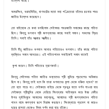
উল্লেখ আছে।
অমরসিংহ, বরাহমিহির, বাণভট্টের মতো মহা পণ্ডিতেরা তাঁদের রচনায় শবর
জাতির উল্লেখ করেছেন।
তো যাইহোক যে কথা বলছিলাম সেইসময় শবরজাতি সমাজের কাছে পতিত
ছিল। কিন্তু ভগবান শ্রী জগন্নাথের কাছে সবাই সমান। সকলের প্রিয়
তিনি। সবাই তাঁর আত্মার আত্মীয়।
তিনি উঁচু জাতিরও ভগবান আবার পতিতেরও ভগবান। তাঁর কাছে পতিত
ব্যক্তিও সমান আদরের। এই পতিতপাবন সবাইকেই সমান ভাবেই
কৃপা করেন। তিনি পতিতের ত্রাণকর্তা।
কিন্তু সেইসময় পতিত জাতির ভক্তদের শ্রী মন্দিরে প্রবেশের অধিকার
ছিল না। কিন্তু তাই বলে কি তারা ভগবানের কৃপা থেকে বঞ্চিত হবেন? তা
তো হতে পারে না। সেইজন্য বাইরে থেকে প্রভুর যাতে দর্শন পাওয়া যায়
সেইজন্য শ্রীমন্দির থেকে বেরিয়ে সিংহদ্বার অতিক্রম করে উচ্চ বেদীর
উপর পূর্বাভিমুখে আমাদের মহাপ্রভু, আমাদের শ্রী জগন্নাথদেব পতিত
পাবন নামে জগন্নাথ রূপে বিরাজ করছেন। সিংহদ্বারে প্রবেশ না করেও
দূরের রাস্তা থেকেও দিব্য দর্শন করা যায় তাঁকে।