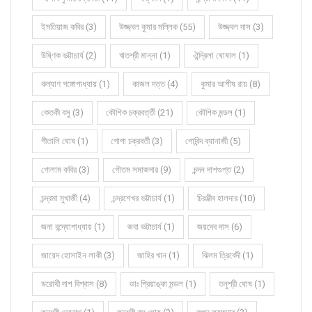
ইমতিয়াজ কবির (3)
উজ্জ্বল কুমার মল্লিক (55)
উজ্জ্বল দাস (3)
উষ্ণিক ভট্টাচার্য (2)
ঋতশ্রী মান্না (1)
ঐন্দ্রিলা ঘোষাল (1)
কল্যাণ গঙ্গোপাধ্যায় (1)
কাজল দত্ত (4)
কুমার আশীষ রায় (8)
কেতকী বসু (3)
কৌশিক চক্রবর্ত্তী (21)
কৌশিক মন্ডল (1)
গীতালি ঘোষ (1)
গোপা চক্রবর্তী (3)
গোবিন্দ ব্যানার্জী (5)
গোলাম কবির (3)
গৌতম সমাজদার (9)
চন্দন দাশগুপ্ত (2)
চন্দ্রমা মুখার্জী (4)
চন্দ্রশেখর ভট্টাচার্য (1)
চিরঞ্জীব হালদার (10)
জনা বন্দ্যোপাধ্যায় (1)
জবা ভট্টাচার্য (1)
জয়দেব দাস (6)
জায়েদ হোসাইন লাকী (3)
জাহির খান (1)
ঝিলম ত্রিবেদী (1)
ডরোথী দাশ বিশ্বাস (8)
ডাঃ প্রিয়াঙ্কা মন্ডল (1)
তনুশ্রী ঘোষ (1)