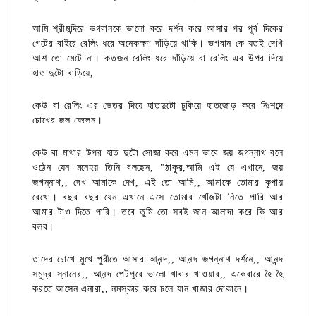
আমি শ্রীমন্দিরে ভগবানকে ভালো করে দর্শন করে আসার পর পূর্ব দিকের
গেটের বাইরে রেলিং ধরে অনেকক্ষণ দাঁড়িয়ে থাকি। ভগবান কে যতই দেখি
আশ তো মেটে না। কতজন রেলিং ধরে দাঁড়িয়ে বা রেলিং এর উপর দিয়ে
হাত দুটো বাড়িয়ে,
কেউ বা রেলিং এর ভেতর দিয়ে হাতদুটো ঢুকিয়ে হাতজোড় করে নিঃশব্দে
চোখের জল ফেলেন।
কেউ বা মাথার উপর হাত দুটো সোজা করে এমন ভাবে জয় জগন্নাথ বলে
ওঠেন যেন মনেহয় তিনি বলছেন, "ঠাকুর,আমি এই যে এখানে, জয়
জগন্নাথ,, দেখ আমাকে দেখ, এই তো আমি,, আমাকে তোমার কৃপায়
রেখো। বছর বছর যেন এখানে এসে তোমার খোঁজটা নিতে পারি আর
আমার টাও দিতে পারি। তবে তুমি তো সবই জান আলাদা করে কি আর
বলব।
তাদের চোখে মুখে পুরীতে আসার আনন্দ,, আনন্দ জগন্নাথ দর্শনে,, আনন্দ
সমুদ্র স্নানের,, আনন্দ পেটপুরে ভালো খাবার খাওয়ার,, একেবারে হৈ হৈ
করতে আসেন এনারা,, নমস্কার করে চলে যান খাজার দোকানে।