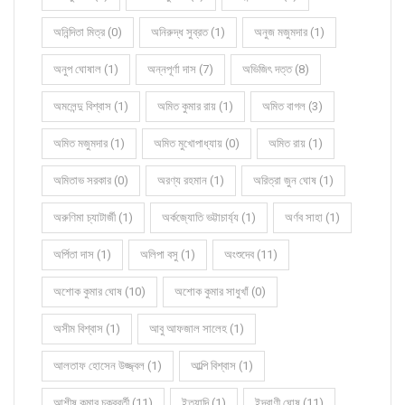
অনিন্দিতা মিত্র (0)
অনিরুদ্ধ সুব্রত (1)
অনুজ মজুমদার (1)
অনুপ ঘোষাল (1)
অন্নপূর্ণা দাস (7)
অভিজিৎ দত্ত (8)
অমলেন্দু বিশ্বাস (1)
অমিত কুমার রায় (1)
অমিত বাগল (3)
অমিত মজুমদার (1)
অমিত মুখোপাধ্যায় (0)
অমিত রায় (1)
অমিতাভ সরকার (0)
অরণ্য রহমান (1)
অরিত্রা জুন ঘোষ (1)
অরুণিমা চ্যাটার্জী (1)
অর্কজ্যোতি ভট্টাচার্য্য (1)
অর্ণব সাহা (1)
অর্পিতা দাস (1)
অলিপা বসু (1)
অংশুদেব (11)
অশোক কুমার ঘোষ (10)
অশোক কুমার সাধুখাঁ (0)
অসীম বিশ্বাস (1)
আবু আফজাল সালেহ (1)
আলতাফ হোসেন উজ্জ্বল (1)
আল্পি বিশ্বাস (1)
আশীষ কুমার চক্রবর্তী (11)
ইত্যাদি (1)
ইন্দ্রাণী ঘোষ (11)