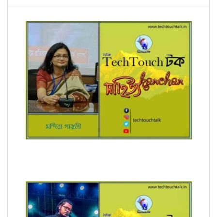
next
রূপচর্চা (ধারাবাহিক) মন্দিরা গাঙ্গুলী