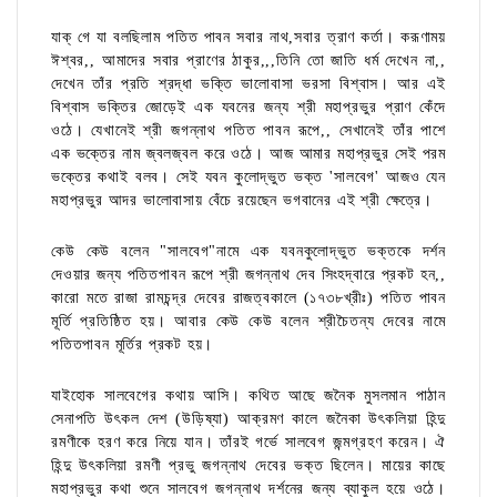
যাক্ গে যা বলছিলাম পতিত পাবন সবার নাথ,সবার ত্রাণ কর্তা। করূণাময়
ঈশ্বর,, আমাদের সবার প্রাণের ঠাকুর,,,তিনি তো জাতি ধর্ম দেখেন না,,
দেখেন তাঁর প্রতি শ্রদ্ধা ভক্তি ভালোবাসা ভরসা বিশ্বাস। আর এই
বিশ্বাস ভক্তির জোড়েই এক যবনের জন্য শ্রী মহাপ্রভুর প্রাণ কেঁদে
ওঠে। যেখানেই শ্রী জগন্নাথ পতিত পাবন রূপে,, সেখানেই তাঁর পাশে
এক ভক্তের নাম জ্বলজ্বল করে ওঠে। আজ আমার মহাপ্রভুর সেই পরম
ভক্তের কথাই বলব। সেই যবন কুলোদ্ভুত ভক্ত 'সালবেগ' আজও যেন
মহাপ্রভুর আদর ভালোবাসায় বেঁচে রয়েছেন ভগবানের এই শ্রী ক্ষেত্রে।
কেউ কেউ বলেন "সালবেগ"নামে এক যবনকুলোদ্ভুত ভক্তকে দর্শন
দেওয়ার জন্য পতিতপাবন রূপে শ্রী জগন্নাথ দেব সিংহদ্বারে প্রকট হন,,
কারো মতে রাজা রামচন্দ্র দেবের রাজত্বকালে (১৭৩৮খ্রীঃ) পতিত পাবন
মূর্তি প্রতিষ্ঠিত হয়। আবার কেউ কেউ বলেন শ্রীচৈতন্য দেবের নামে
পতিতপাবন মূর্তির প্রকট হয়।
যাইহোক সালবেগের কথায় আসি। কথিত আছে জনৈক মুসলমান পাঠান
সেনাপতি উৎকল দেশ (উড়িষ্যা) আক্রমণ কালে জনৈকা উৎকলিয়া হিন্দু
রমণীকে হরণ করে নিয়ে যান। তাঁরই গর্ভে সালবেগ জন্মগ্রহণ করেন। ঐ
হিন্দু উৎকলিয়া রমণী প্রভু জগন্নাথ দেবের ভক্ত ছিলেন। মায়ের কাছে
মহাপ্রভুর কথা শুনে সালবেগ জগন্নাথ দর্শনের জন্য ব্যাকুল হয়ে ওঠে।