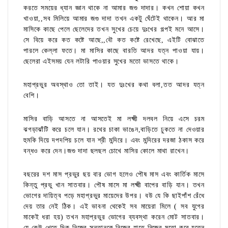
করতে সময়ের ধ্যান জ্ঞান থাকে না আমার জগু দাদার। কখন শোয়া কখন
খাওয়া,,সব মিলিয়ে আমার জগু দাদা তখন একটু ঘেঁটেই থাকেন। আর মা
মাসিকে কাছে পেলে ছেলেদের তখন সুখের চেয়ে দুঃখের গল্পই মনে আসে।
সে বিয়ে করে কত কষ্টে আছে,,বৌ কত কষ্টে রেখেছে, এইটি বোঝাতে
পারলে কেল্লা ফতে। মা মাসির কাছে বারতি আদর যত্ন পাওয়া যায়।
ছেলেরা এইসময় যেন লটারি পাওয়ার সুখের মতো ভাসতে থাকে।
মহাপ্রভুর অবস্থাও তো তাই। যত দুঃখের কথা বলা,তত আদর যত্ন
বেশি।
মাসির বাড়ি আসতে না আসতেই মা লক্ষ্মী দলবল নিয়ে এসে চরম
ঝগড়াঝাঁটি করে চলে যান। রথের চাকা ভাঙেন,বাড়িতে ঢুকতে না দেওয়ার
হুমকি দিয়ে দপদপিয় চলে যান শ্রী মন্দিরে। এবং মন্দিরের দরজা ঠকাস করে
বন্ধও করে দেন।জগু দাদা ছলছল চোখে মাসির কোলে মাথা রাখেন।
বছরের দশ মাস প্রভুর ছয় বার ভোগ হলেও পৌষ মাস এবং কার্তিক মাসে
কিন্তু প্রভু খান সাতবার। পৌষ মাসে মা লক্ষ্মী বাপের বাড়ি যান। তখন
ভোগের দায়িত্ব পড়ে মহাপ্রভুর মায়েদের উপর। বউ যে কি ছাইপাঁশ রেঁধে
দেয় তার নেই ঠিক। এই ভাবনা থেকেই সব মায়েরা মিলে ( সব যুগের
মাকেই ধরা হয়) তখন মহাপ্রভুর ভোগের ব্যবস্থা করেন মোট সাতবার।
যে কেউ খেতে দিক নিজের সন্তানকে নিজের হাতে নিজের মতো করে যত্নে