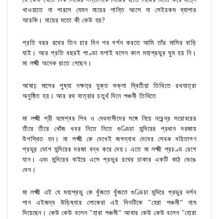
খাওয়াতে না পারলে যেমন মায়ের শান্তি আসে না সেইরকম ব্যাপার
আরকি। মায়ের মতো কী কেউ হয়?
প্রতি বছর রথের তিন চার দিন পর দর্শন করতে আমি তাঁর মাসির বাড়ি
যাই। আর প্রতি বছরই পাণ্ডা মশাই বলেন কাল মহাপ্রভুর ঘুম হয় নি।
মা লক্ষ্মী অনেক রাতে গেছেন।
আষাঢ় মাসের পুষ্যা নক্ষত্র যুক্ত শুক্লা দ্বিতীয়া তিথিতে রথযাত্রা
অনুষ্ঠিত হয়। আর রথ যাত্রার চতুর্থ দিনে পঞ্চমী তিথিতে
মা লক্ষ্মী শ্রী যমেশ্বর শিব ও দেবদাসীদের সঙ্গে নিয়ে নরেন্দ্র সরোবরের
তীরে তীরে খোঁজ খবর নিতে নিতে গুণ্ডিচা মন্দিরের প্রধান দরজায়
উপস্থিত হন। মা লক্ষ্মী কে দেখেই জগন্নাথ দেবের সেবক দয়িতাগণ
প্রভুর ভোগ মন্দিরের দরজা বন্ধ করে দেয়। এতে মা লক্ষ্মী প্রচণ্ড রেগে
যান। এবং মন্দিরের বাইরে এসে প্রভুর রথের চাকার একটি কাঠ ভেঙে
দেন।
মা লক্ষ্মী এই যে মহাপ্রভু কে খুঁজতে খুঁজতে গুণ্ডিচা মন্দিরে প্রভুর দর্শন
পান এইজন্য উড়িষ্যার লোকেরা এই দিনটিকে "হেরা পঞ্চমী" নাম
দিয়েছেন। কেউ কেউ বলেন "হারা পঞ্চমী" আবার কেউ কেউ বলেন "হোরা