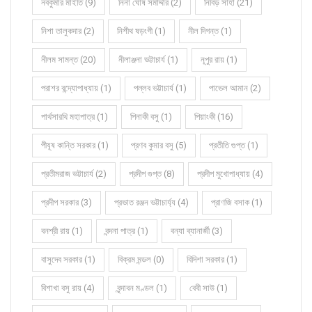
নবকুমার মাইতি (9)
নিনা ঘোষ সমাদ্দার (2)
নিবিড় সাহা (21)
নিশা তালুকদার (2)
নিশীথ ষড়ংগী (1)
নীল দিগন্ত (1)
নীলম সামন্ত (20)
নীলাঞ্জনা ভট্টাচার্য (1)
নূপুর রায় (1)
পরাশর বন্দ্যোপাধ্যায় (1)
পল্লব ভট্টাচার্য (1)
পাভেল আমান (2)
পার্থসারথি মহাপাত্র (1)
পিনাকী বসু (1)
পিয়াংকী (16)
পীযূষ কান্তি সরকার (1)
প্রণব কুমার বসু (5)
প্রতীতি গুপ্ত (1)
প্রতীমরাজ ভট্টাচার্য (2)
প্রদীপ গুপ্ত (8)
প্রদীপ মুখোপাধ্যায় (4)
প্রদীপ সরকার (3)
প্রভাত রঞ্জন ভট্টাচার্য্য (4)
প্রাণজি বসাক (1)
বনশ্রী রায় (1)
বন্দনা পাত্র (1)
বন্যা ব্যানার্জী (3)
বাসুদেব সরকার (1)
বিক্রম মন্ডল (0)
বিদিশা সরকার (1)
বিশাখা বসু রায় (4)
বৃন্দাবন মণ্ডল (1)
বেবী সাউ (1)