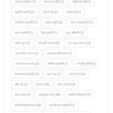
ভাগ্যধর মল্লিক (1)
মঙ্গলা দত্ত রিমি (1)
মঞ্জরী ব্যানার্জী (1)
মঞ্জুশ্রী চক্রবর্তী (1)
মধুপর্ণা বসু (2)
মনালি বসু (1)
মনোনীতা চক্রবর্তী (1)
মন্দিরা গাঙ্গুলী (3)
মানস চক্রবর্ত্তী (11)
মালা চক্রবর্তী (1)
মিঠুন মুখার্জী (1)
মৃদুল শ্রীমানী (1)
মেরী খাতুন (1)
মৈত্রেয়ী হালদার (0)
মোঃ আব্দুল রহমান (2)
মোঃ মনিরুল আলম (1)
মোহাম্মদ শামীম মিয়া (1)
মৌ দাশগুপ্ত আদক (2)
মৌমিতা চ্যাটার্জী (1)
মৌসুমী মুখার্জী (3)
যশোধরা রায়চৌধুরী (1)
রঞ্জনা বসু (1)
রত্না দাস (10)
রবীন বসু (1)
রমেশ দে (4)
রহিত ঘোষাল (4)
রাখী সরদার (1)
রাজকুমার ঘোষ (18)
রাজদীপ ভট্টাচার্য (17)
রাজশ্রী বন্দ্যোপাধ্যায় (8)
রাজশ্রী রাহা চক্রবর্তী (1)