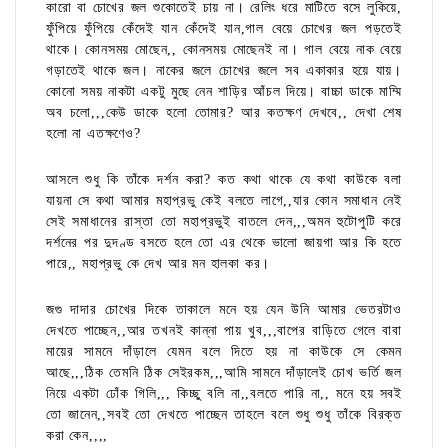
কারো বা চোখের জল শুকোতেই চায় না। রেলিং ধরে মাটিতে বসে লুকিয়ে,
ফুঁপিয়ে ফুঁপিয়ে কেঁদেই যান কেঁদেই যান,গাল বেয়ে চোখের জল পড়তেই
থাকে। কোনসময় মোছেন,, কোনসময় মোছেনই না। গাল বেয়ে নাক বেয়ে
গড়াতেই থাকে জল। নাকের জলে চোখের জলে সব একাকার হয়ে যায়।
কোনো সময় নাকটা একটু মুছে নেন শাড়ির আঁচল দিয়ে। বাচ্চা ডাকে মাম্মি
অব চলো,,,কেউ ডাকে হলো তোমার? আর কতক্ষণ দেখবে,, দেখা শেষ
হলো না এতক্ষণেও?
আসলে শুধু কি তাঁকে দর্শন করা? কত কথা থাকে যে কথা কাউকে বলা
যায়না সে কথা আমার মহাপ্রভু কেই বলতে লাগে,,যার কোন সমাধান নেই
সেই সমাধানের রাস্তা তো মহাপ্রভুই বাতলে দেন,,,অমন হুটোপুটি করে
দর্শনের পর দুদণ্ড বসতে হলে তো এর থেকে ভালো জায়গা আর কি হতে
পারে,, মহাপ্রভু কে দেখ আর মন হালকা কর।
জগু দাদার চোখের দিকে তাকালে মনে হয় যেন উনি আমার ভেতরটাও
দেখতে পাচ্ছেন,,আর তখনই কান্না পায় খুব,,,বাপের বাড়িতে গেলে বাবা
মায়ের সামনে দাঁড়ালে যেমন বলে দিতে হয় না কাউকে সে কেমন
আছে,,,ঠিক তেমনি ঠিক সেইরকম,,,আমি সামনে দাঁড়ালেই চোখ ভর্তি জল
নিয়ে একটা ঢোঁক গিলি,,, কিচ্ছু বলি না,,বলতে পারি না,, মনে হয় সবই
তো জানেন,,সবই তো দেখতে পাচ্ছেন তাহলে বলে শুধু শুধু তাঁকে বিরক্ত
করা কেন,,,,