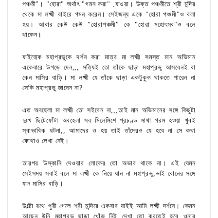
পঞ্চমী"। "হোরা" অর্থাৎ "গমন করা" ,যাওয়া। উক্ত পঞ্চমীতে শ্রী মন্দির
থেকে মা লক্ষ্মী বাইরে গমন করেন। সেইজন্য একে "হোরা পঞ্চমী"ও বলা
হয়। আবার কেউ কেউ "হোরাপঞ্চমী" কে "হোরা মহোৎসব"ও বলে
থাকেন।
যাইহোক মহাপ্রভুকে দর্শন করা মাত্র মা লক্ষ্মী সমস্ত মান অভিমান
একেবারে উগড়ে দেন,,, সত্যিই তো তাঁকে ছাড়া মহাপ্রভু আসবেনই বা
কেন মাসির বাড়ি। মা লক্ষ্মী যে তাঁকে ছাড়া একটুকুও থাকতে পারেন না
সেকি মহাপ্রভু জানেন না?
এত অবহেলা মা লক্ষ্মী তো সইবেন না,,,তাই মান অভিমানের সঙ্গে কিছুটা
দুঃখ ছিটেফোঁটা অবহেলা সব মিলেমিশে প্রচণ্ড মাথা গরম হওয়া খুবই
স্বাভাবিক ঘটনা,, আমাদের ও হয় তাই তাঁদেরও যে হবে না সে কথা
কোথাও লেখা নেই।
তারপর উস্কানি দেওয়ার লোকের তো অভাব থাকে না। এই যেমন
সেইসময় সবাই বলে মা লক্ষ্মী কে নিয়ে যান না মহাপ্রভু,ভাই বোনের সঙ্গে
যান মাসির বাড়ি।
উল্টো রথে পুরী গেলে শ্রী মন্দিরে একবার যাইই আমি লক্ষ্মী দর্শনে। কেমন
আছেন উনি মহাপ্রভু ছাড়া খোঁজ নিই,,দেখা তো করতেই হবে,,ওনার