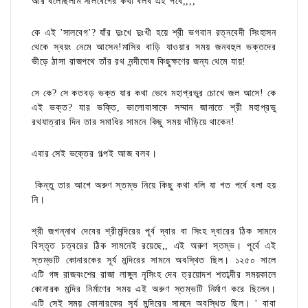
আর বলেছিলাম সালবেগের কথা বলব এই পর্বে,,,,
কে এই 'সালবেগ'? যাঁর দুঃখে দুঃখী হয়ে শ্রী ভগবান রত্নবেদী সিংহাসন
থেকে স্বয়ং নেমে আসেন!মাসির বাড়ি যাওয়ার সময় জনবহুল ভক্তদের
ভীড়ে ঠাসা রাজপথে তাঁর রথ নন্দীঘোষ কিছুক্ষণের জন্য থেমে যায়!
সে কে? সে কতবড় ভক্ত যার কথা ভেবে মহাপ্রভুর চোখে
জল আসে! কে
এই ভক্ত? যার ভক্তি, ভালোবাসাকে সম্মান জানাতে শ্রী মহাপ্রভু
রথযাত্রার দিন তার সমাধির সামনে কিছু সময় দাঁড়িয়ে থাকেন!
এবার সেই ভক্তের গল্পই আজ বলব।
কিন্তু তার আগে অরুণ স্তম্ভ নিয়ে কিছু কথা বলি যা গত পর্বে বলা হয়
নি।
শ্রী জগন্নাথ দেবের শ্রীমন্দিরের পূর্ব দ্বার বা সিংহ দ্বারের ঠিক সামনে
বিস্তৃত চত্বরের ঠিক সামনেই রয়েছে,, এই অরুণ স্তম্ভ। পূর্বে এই
স্তম্ভটি কোনারকের সূর্য মন্দিরের সামনে অবস্থিত ছিল। ১২৫০ সালে
এটি গঙ্গ রাজবংশের রাজা লাঙ্গুল নৃসিংহ দেব ত্রয়োদশ শতাব্দীর সময়কালে
কোনারক মন্দির নির্মাণের সময় এই অরুণ স্তম্ভটি নির্মাণ করে ছিলেন।
এটি সেই সময় কোনারকের সূর্য মন্দিরের সামনে অবস্থিত ছিল। ' বাবা