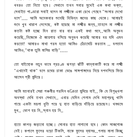
খবরও তো নিতে হবে। সেখানে তখন সবার মুখেই এক কথা ভক্ত,
সেবাইত পাণ্ডারা সবাই বলেন মা লক্ষ্মীকে একা রেখে গেছেন "সংসার দেখো
বলে",,,, আমি অনেকবার শুনেছি বিভিন্ন জনের কাছ থেকে। আমারই
শুনে খুব খারাপ লেগেছে, কষ্ট হয়েছে মা লক্ষ্মীর জন্য,,তাহলে মা লক্ষ্মীর
কতটা কষ্ট হচ্ছে দিন রাত বার বার একই কথা শুনে,,আমি অনুভব
করেছি,,নিজেকে ঐ জায়গায় বসিয়ে অনুভব করেছি আমার বর যদি এমন
করতো! আমারও মাথা গরম হতো আমিও চেঁচামেচি করতাম ,, বলতাম
আমিও,"থাক তুমি মাসির বাড়ি",,,,,
তো যাইহোক নতুন ভাবে প্রচণ্ড ঝগড়া ঝাঁটি কান্নাকাটি করে মা লক্ষ্মী
"এখানেই থাক" বলে রথের চাকা ভেঙে সাঙ্গপাঙ্গদের নিয়ে দপদপিয়ে ফিরে
আসেন শ্রী মন্দিরে।
আমি যতবারই সেরা পঞ্চমীর পরদিন গুণ্ডিচা মন্দিরে যাই,, কি যে বিশৃঙ্খলা
অবস্থা দেখি তখন সেখানে,, এবার যেদিন গেলাম দেখি মহাপ্রভু খালি
গায়ে একটা ময়লা ধুতি পরে দু হাত বাড়িয়ে দাঁড়িয়ে রয়েছেন। থমথমে
মুখ,, ভোগ হয় নি,,স্নান হয় নি,,
হাতে কাপড় জড়ানো হচ্ছে। সোনার হাত লাগানো হবে। কোন সাজগোজ
নেই। কপালে ফুলের বড়ো টিকলি, নাকে ফুলের ব্যাসর,,গলায় মালা কিচ্ছু