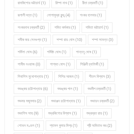
রামকিশোর ভট্টাচার্য (1)
রিম্পা নাথ (1)
রীতা চক্রবর্তী (1)
রূপালী দত্ত (1)
লোপামুদ্রা কুন্ডু (4)
শংকর হালদার (1)
শংকরনাথ চক্রবর্তী (2)
শমিত কর্মকার (1)
শমিতা ভট্টাচার্য (1)
শমীক জয় সেনগুপ্ত (1)
শম্পা রায় বোস (10)
শম্পা সামন্ত (3)
শর্মিলা ঘোষ (6)
শর্মিষ্ঠা ঘোষ (1)
শান্তনু ঘোষ (1)
শামীম নওয়াজ (0)
শাশ্বত বোস (1)
শিঞ্জিনী চ্যাটার্জী (1)
শিবাশিস মুখোপাধ্যায় (1)
শিশির আজম (1)
শীতল বিশ্বাস (3)
শুভঙ্কর চট্টোপাধ্যায় (6)
শুভঙ্কর পাল (1)
শুভদীপ চক্রবর্তী (1)
শুভময় মজুমদার (2)
শুভাঞ্জন চট্টোপাধ্যায় (1)
শুভায়ন চক্রবর্তী (2)
শুভাশিস সাহু (9)
শুভ্রকিশোর বিশ্বাস (1)
শুভ্রব্রত রায় (1)
শোভন মণ্ডল (1)
শ্যামল কুমার মিশ্র (1)
শ্রী অমিতাভ কর (2)