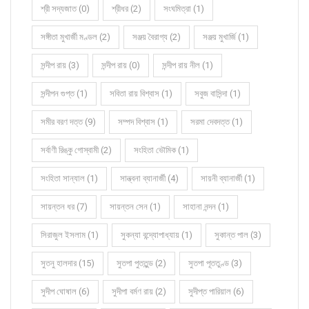
শ্রী সদ্যজাত (0)
শ্রীধর (2)
সংঘমিত্রা (1)
সঙ্গীতা মুখার্জী মণ্ডল (2)
সঞ্জয় বৈরাগ্য (2)
সঞ্জয় মুখার্জি (1)
সন্দীপ রায় (3)
সন্দীপ রায় (0)
সন্দীপ রায় নীল (1)
সন্দীপন গুপ্ত (1)
সবিতা রায় বিশ্বাস (1)
সবুজ বাসিন্দা (1)
সমীর বরণ দত্ত (9)
সম্পদ বিশ্বাস (1)
সরমা দেবদত্ত (1)
সর্বাণী রিঙ্কু গোস্বামী (2)
সংহিতা ভৌমিক (1)
সংহিতা সান্যাল (1)
সান্ত্বনা ব্যানার্জী (4)
সায়নী ব্যানার্জী (1)
সায়ন্তন ধর (7)
সায়ন্তন সেন (1)
সাহানা নন্দন (1)
সিরাজুল ইসলাম (1)
সুকন্যা বন্দ্যোপাধ্যায় (1)
সুকান্ত পাল (3)
সুতনু হালদার (15)
সুতপা পুততুন্ড (2)
সুতপা পূততুণ্ড (3)
সুদীপ ঘোষাল (6)
সুদীপা বর্মণ রায় (2)
সুদীপ্ত পারিয়াল (6)