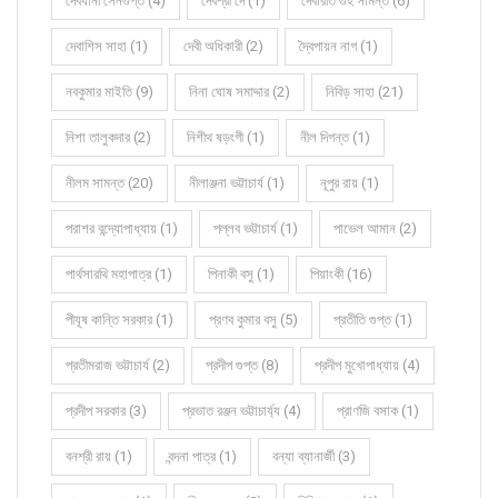
দেবযানী সেনগুপ্ত (4)
দেবশ্রী দে (1)
দেবারতি গুহ সামন্ত (6)
দেবাশিস সাহা (1)
দেবী অধিকারী (2)
দ্বৈপায়ন নাগ (1)
নবকুমার মাইতি (9)
নিনা ঘোষ সমাদ্দার (2)
নিবিড় সাহা (21)
নিশা তালুকদার (2)
নিশীথ ষড়ংগী (1)
নীল দিগন্ত (1)
নীলম সামন্ত (20)
নীলাঞ্জনা ভট্টাচার্য (1)
নূপুর রায় (1)
পরাশর বন্দ্যোপাধ্যায় (1)
পল্লব ভট্টাচার্য (1)
পাভেল আমান (2)
পার্থসারথি মহাপাত্র (1)
পিনাকী বসু (1)
পিয়াংকী (16)
পীযূষ কান্তি সরকার (1)
প্রণব কুমার বসু (5)
প্রতীতি গুপ্ত (1)
প্রতীমরাজ ভট্টাচার্য (2)
প্রদীপ গুপ্ত (8)
প্রদীপ মুখোপাধ্যায় (4)
প্রদীপ সরকার (3)
প্রভাত রঞ্জন ভট্টাচার্য্য (4)
প্রাণজি বসাক (1)
বনশ্রী রায় (1)
বন্দনা পাত্র (1)
বন্যা ব্যানার্জী (3)