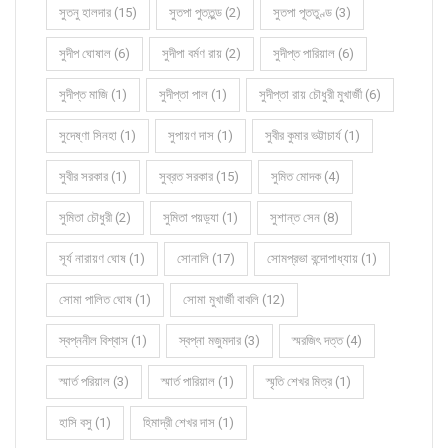
সুতনু হালদার (15)
সুতপা পুততুন্ড (2)
সুতপা পূততুণ্ড (3)
সুদীপ ঘোষাল (6)
সুদীপা বর্মণ রায় (2)
সুদীপ্ত পারিয়াল (6)
সুদীপ্ত মাজি (1)
সুদীপ্তা পাল (1)
সুদীপ্তা রায় চৌধুরী মুখার্জী (6)
সুদেষ্ণা সিনহা (1)
সুপায়ণ দাস (1)
সুবীর কুমার ভট্টাচার্য (1)
সুবীর সরকার (1)
সুব্রত সরকার (15)
সুমিত মোদক (4)
সুমিতা চৌধুরী (2)
সুমিতা পয়ড়্যা (1)
সুশান্ত সেন (8)
সূর্য নারায়ণ ঘোষ (1)
সোনালি (17)
সোমপ্রভা বন্দোপাধ্যায় (1)
সোমা পালিত ঘোষ (1)
সোমা মুখার্জী বাবলি (12)
স্বপ্ননীল বিশ্বাস (1)
স্বপ্না মজুমদার (3)
স্মরজিৎ দত্ত (4)
স্মার্ত পরিয়াল (3)
স্মার্ত পারিয়াল (1)
স্মৃতি শেখর মিত্র (1)
হাসি বসু (1)
হিমাদ্রী শেখর দাস (1)