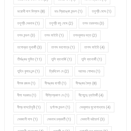
ডরোথী দাশ বিশ্বাস (8)
ডাঃ প্রিয়াঙ্কা মন্ডল (1)
তনুশ্রী ঘোষ (1)
তনুশ্রী দেবনাথ (1)
তনুশ্রী বসু ঘোষ (2)
তপন তরফদার (3)
তপন মন্ডল (3)
তপন মাইতি (1)
তপনকুমার দত্ত (2)
তপোব্রত মুখার্জী (3)
তাপস মহাপাত্র (1)
তাপস মাইতি (4)
তীর্থঙ্কর সুমিত (11)
তুলি ব্যানার্জি (1)
তুলি ব্যানার্জী (1)
তুহিন কুমার চন্দ (1)
ত্রিদিবেশ দে (2)
দয়াময় পোদ্দার (1)
দীপক রজক (1)
দীপঙ্কর বাগচী (1)
দীপঙ্কর বৈদ্য (8)
দীপা সরকার (1)
দীপ্তিপ্রকাশ দে (1)
দীপ্তেন্দু চ্যাটার্জী (4)
দীপ্র দাসচৌধুরী (1)
দুর্গাপদ মন্ডল (1)
দেবকুমার মুখোপাধ্যায় (4)
দেবজানী দাস (1)
দেবনাথ চক্রবর্তী (1)
দেবযানী ভট্টাচার্য (3)