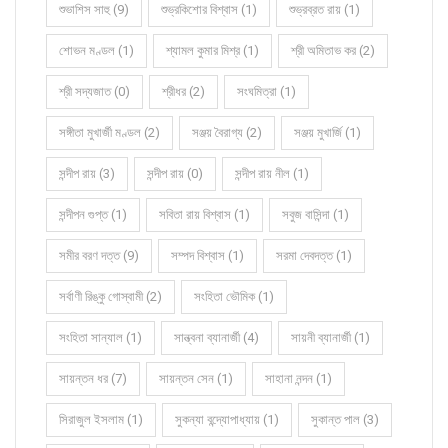
শুভাশিস সাহু (9)
শুভ্রকিশোর বিশ্বাস (1)
শুভ্রব্রত রায় (1)
শোভন মণ্ডল (1)
শ্যামল কুমার মিশ্র (1)
শ্রী অমিতাভ কর (2)
শ্রী সদ্যজাত (0)
শ্রীধর (2)
সংঘমিত্রা (1)
সঙ্গীতা মুখার্জী মণ্ডল (2)
সঞ্জয় বৈরাগ্য (2)
সঞ্জয় মুখার্জি (1)
সন্দীপ রায় (3)
সন্দীপ রায় (0)
সন্দীপ রায় নীল (1)
সন্দীপন গুপ্ত (1)
সবিতা রায় বিশ্বাস (1)
সবুজ বাসিন্দা (1)
সমীর বরণ দত্ত (9)
সম্পদ বিশ্বাস (1)
সরমা দেবদত্ত (1)
সর্বাণী রিঙ্কু গোস্বামী (2)
সংহিতা ভৌমিক (1)
সংহিতা সান্যাল (1)
সান্ত্বনা ব্যানার্জী (4)
সায়নী ব্যানার্জী (1)
সায়ন্তন ধর (7)
সায়ন্তন সেন (1)
সাহানা নন্দন (1)
সিরাজুল ইসলাম (1)
সুকন্যা বন্দ্যোপাধ্যায় (1)
সুকান্ত পাল (3)