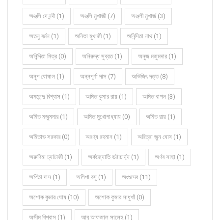
অঞ্জলি দে নন্দী (1)
অঞ্জলি মুখার্জী (7)
অঞ্জলী মুখার্জ (3)
অতনু বর্মন (1)
অনিতা মুখার্জী (1)
অনিন্দিতা নাথ (1)
অনিন্দিতা মিত্র (0)
অনিরুদ্ধ সুব্রত (1)
অনুজ মজুমদার (1)
অনুপ ঘোষাল (1)
অন্নপূর্ণা দাস (7)
অভিজিৎ দত্ত (8)
অমলেন্দু বিশ্বাস (1)
অমিত কুমার রায় (1)
অমিত বাগল (3)
অমিত মজুমদার (1)
অমিত মুখোপাধ্যায় (0)
অমিত রায় (1)
অমিতাভ সরকার (0)
অরণ্য রহমান (1)
অরিত্রা জুন ঘোষ (1)
অরুণিমা চ্যাটার্জী (1)
অর্কজ্যোতি ভট্টাচার্য্য (1)
অর্ণব সাহা (1)
অর্পিতা দাস (1)
অলিপা বসু (1)
অংশুদেব (11)
অশোক কুমার ঘোষ (10)
অশোক কুমার সাধুখাঁ (0)
অসীম বিশ্বাস (1)
আবু আফজাল সালেহ (1)