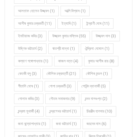
আলতাফ হোসেন উজ্জ্বল (1)
আল্পি বিশ্বাস (1)
আশীষ কুমার চক্রবর্তী (11)
ইত্যাদি (1)
ইন্দ্রাণী ঘোষ (11)
ইমতিয়াজ কবির (3)
উজ্জ্বল কুমার মল্লিক (55)
উজ্জ্বল দাস (3)
উষ্ণিক ভট্টাচার্য (2)
ঋতশ্রী মান্না (1)
ঐন্দ্রিলা ঘোষাল (1)
কল্যাণ গঙ্গোপাধ্যায় (1)
কাজল দত্ত (4)
কুমার আশীষ রায় (8)
কেতকী বসু (3)
কৌশিক চক্রবর্ত্তী (21)
কৌশিক মন্ডল (1)
গীতালি ঘোষ (1)
গোপা চক্রবর্তী (3)
গোবিন্দ ব্যানার্জী (5)
গোলাম কবির (3)
গৌতম সমাজদার (9)
চন্দন দাশগুপ্ত (2)
চন্দ্রমা মুখার্জী (4)
চন্দ্রশেখর ভট্টাচার্য (1)
চিরঞ্জীব হালদার (10)
জনা বন্দ্যোপাধ্যায় (1)
জবা ভট্টাচার্য (1)
জয়দেব দাস (6)
জায়েদ হোসাইন লাকী (3)
জাহির খান (1)
ঝিলম ত্রিবেদী (1)