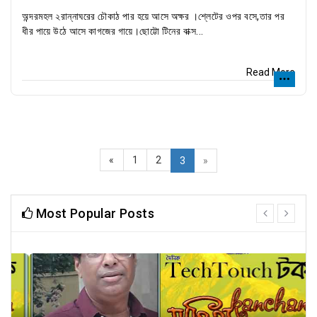
অন্দরমহল ২রান্নাঘরের চৌকাঠ পার হয়ে আসে অক্ষর ।শ্লেটের ওপর বসে,তার পর
ধীর পায়ে উঠে আসে কাগজের গায়ে।ছোট্টো টিনের বাক্স...
Read More
«
1
2
3
»
Most Popular Posts
prev
next