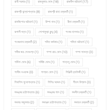
রাখী সরদার (1)
রাজকুমার ঘোষ (18)
রাজদীপ ভট্টাচার্য (17)
রাজশ্রী বন্দ্যোপাধ্যায় (8)
রাজশ্রী রাহা চক্রবর্তী (1)
রামকিশোর ভট্টাচার্য (1)
রিম্পা নাথ (1)
রীতা চক্রবর্তী (1)
রূপালী দত্ত (1)
লোপামুদ্রা কুন্ডু (4)
শংকর হালদার (1)
শংকরনাথ চক্রবর্তী (2)
শমিত কর্মকার (1)
শমিতা ভট্টাচার্য (1)
শমীক জয় সেনগুপ্ত (1)
শম্পা রায় বোস (10)
শম্পা সামন্ত (3)
শর্মিলা ঘোষ (6)
শর্মিষ্ঠা ঘোষ (1)
শান্তনু ঘোষ (1)
শামীম নওয়াজ (0)
শাশ্বত বোস (1)
শিঞ্জিনী চ্যাটার্জী (1)
শিবাশিস মুখোপাধ্যায় (1)
শিশির আজম (1)
শীতল বিশ্বাস (3)
শুভঙ্কর চট্টোপাধ্যায় (6)
শুভঙ্কর পাল (1)
শুভদীপ চক্রবর্তী (1)
শুভময় মজুমদার (2)
শুভাঞ্জন চট্টোপাধ্যায় (1)
শুভায়ন চক্রবর্তী (2)