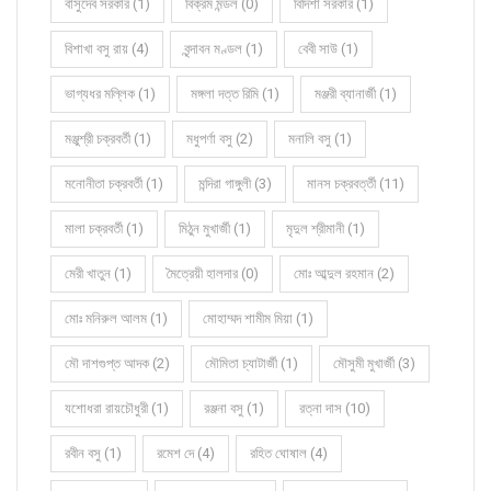
বাসুদেব সরকার (1)
বিক্রম মন্ডল (0)
বিদিশা সরকার (1)
বিশাখা বসু রায় (4)
বৃন্দাবন মণ্ডল (1)
বেবী সাউ (1)
ভাগ্যধর মল্লিক (1)
মঙ্গলা দত্ত রিমি (1)
মঞ্জরী ব্যানার্জী (1)
মঞ্জুশ্রী চক্রবর্তী (1)
মধুপর্ণা বসু (2)
মনালি বসু (1)
মনোনীতা চক্রবর্তী (1)
মন্দিরা গাঙ্গুলী (3)
মানস চক্রবর্ত্তী (11)
মালা চক্রবর্তী (1)
মিঠুন মুখার্জী (1)
মৃদুল শ্রীমানী (1)
মেরী খাতুন (1)
মৈত্রেয়ী হালদার (0)
মোঃ আব্দুল রহমান (2)
মোঃ মনিরুল আলম (1)
মোহাম্মদ শামীম মিয়া (1)
মৌ দাশগুপ্ত আদক (2)
মৌমিতা চ্যাটার্জী (1)
মৌসুমী মুখার্জী (3)
যশোধরা রায়চৌধুরী (1)
রঞ্জনা বসু (1)
রত্না দাস (10)
রবীন বসু (1)
রমেশ দে (4)
রহিত ঘোষাল (4)