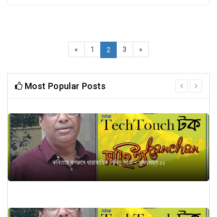
«
1
3
»
2
Most Popular Posts
prev
next
কবিতায় বলরুমে ধারাবাহিক নিবিড় সাহা - অন্দরমহল ১১