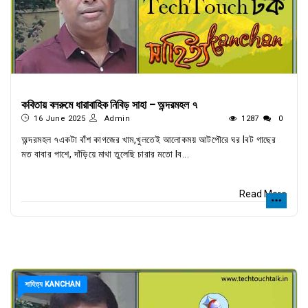
কবিতায় বলরুমে ধারাবাহিক নিবিড় সাহা - অন্দরমহল ৭
16 June 2025
Admin
1287
0
অন্দরমহল ৭একটা বাঁশ কাগজের খাম,খুলতেই আলোকময় আটপৌরে ঘর lবট গাছের
মত বাবার পাশে, দাঁড়িয়ে মাথা তুলেছি চারার মতো lব...
Read More
সাহিত্য KANCHAN