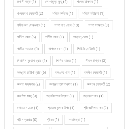
রূপালী দত্ত (1)
লোপামুদ্রা কুন্ডু (4)
শংকর হালদার (1)
শংকরনাথ চক্রবর্তী (2)
শমিত কর্মকার (1)
শমিতা ভট্টাচার্য (1)
শমীক জয় সেনগুপ্ত (1)
শম্পা রায় বোস (10)
শম্পা সামন্ত (3)
শর্মিলা ঘোষ (6)
শর্মিষ্ঠা ঘোষ (1)
শান্তনু ঘোষ (1)
শামীম নওয়াজ (0)
শাশ্বত বোস (1)
শিঞ্জিনী চ্যাটার্জী (1)
শিবাশিস মুখোপাধ্যায় (1)
শিশির আজম (1)
শীতল বিশ্বাস (3)
শুভঙ্কর চট্টোপাধ্যায় (6)
শুভঙ্কর পাল (1)
শুভদীপ চক্রবর্তী (1)
শুভময় মজুমদার (2)
শুভাঞ্জন চট্টোপাধ্যায় (1)
শুভায়ন চক্রবর্তী (2)
শুভাশিস সাহু (9)
শুভ্রকিশোর বিশ্বাস (1)
শুভ্রব্রত রায় (1)
শোভন মণ্ডল (1)
শ্যামল কুমার মিশ্র (1)
শ্রী অমিতাভ কর (2)
শ্রী সদ্যজাত (0)
শ্রীধর (2)
সংঘমিত্রা (1)