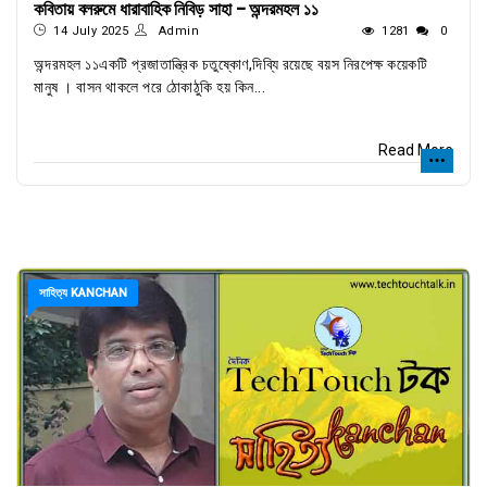
কবিতায় বলরুমে ধারাবাহিক নিবিড় সাহা - অন্দরমহল ১১
14 July 2025
Admin
1281
0
অন্দরমহল ১১একটি প্রজাতান্ত্রিক চতুষ্কোণ,দিব্যি রয়েছে বয়স নিরপেক্ষ কয়েকটি
মানুষ । বাসন থাকলে পরে ঠোকাঠুকি হয় কিন...
Read More
সাহিত্য KANCHAN