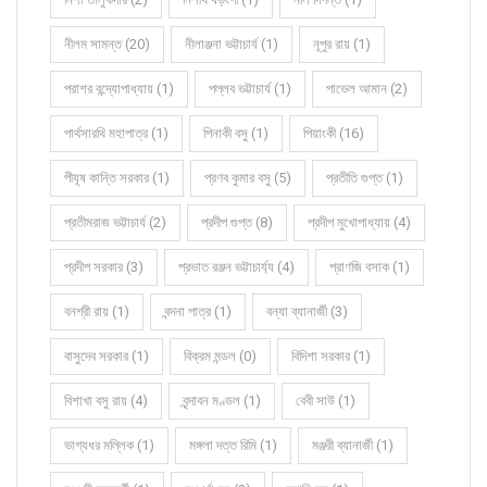
নীলম সামন্ত (20)
নীলাঞ্জনা ভট্টাচার্য (1)
নূপুর রায় (1)
পরাশর বন্দ্যোপাধ্যায় (1)
পল্লব ভট্টাচার্য (1)
পাভেল আমান (2)
পার্থসারথি মহাপাত্র (1)
পিনাকী বসু (1)
পিয়াংকী (16)
পীযূষ কান্তি সরকার (1)
প্রণব কুমার বসু (5)
প্রতীতি গুপ্ত (1)
প্রতীমরাজ ভট্টাচার্য (2)
প্রদীপ গুপ্ত (8)
প্রদীপ মুখোপাধ্যায় (4)
প্রদীপ সরকার (3)
প্রভাত রঞ্জন ভট্টাচার্য্য (4)
প্রাণজি বসাক (1)
বনশ্রী রায় (1)
বন্দনা পাত্র (1)
বন্যা ব্যানার্জী (3)
বাসুদেব সরকার (1)
বিক্রম মন্ডল (0)
বিদিশা সরকার (1)
বিশাখা বসু রায় (4)
বৃন্দাবন মণ্ডল (1)
বেবী সাউ (1)
ভাগ্যধর মল্লিক (1)
মঙ্গলা দত্ত রিমি (1)
মঞ্জরী ব্যানার্জী (1)