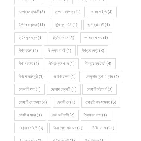
তপোব্রত মুখার্জী (3)
তাপস মহাপাত্র (1)
তাপস মাইতি (4)
তীর্থঙ্কর সুমিত (11)
তুলি ব্যানার্জি (1)
তুলি ব্যানার্জী (1)
তুহিন কুমার চন্দ (1)
ত্রিদিবেশ দে (2)
দয়াময় পোদ্দার (1)
দীপক রজক (1)
দীপঙ্কর বাগচী (1)
দীপঙ্কর বৈদ্য (8)
দীপা সরকার (1)
দীপ্তিপ্রকাশ দে (1)
দীপ্তেন্দু চ্যাটার্জী (4)
দীপ্র দাসচৌধুরী (1)
দুর্গাপদ মন্ডল (1)
দেবকুমার মুখোপাধ্যায় (4)
দেবজানী দাস (1)
দেবনাথ চক্রবর্তী (1)
দেবযানী ভট্টাচার্য (3)
দেবযানী সেনগুপ্ত (4)
দেবশ্রী দে (1)
দেবারতি গুহ সামন্ত (6)
দেবাশিস সাহা (1)
দেবী অধিকারী (2)
দ্বৈপায়ন নাগ (1)
নবকুমার মাইতি (9)
নিনা ঘোষ সমাদ্দার (2)
নিবিড় সাহা (21)
নিশা তালুকদার (2)
নিশীথ ষড়ংগী (1)
নীল দিগন্ত (1)