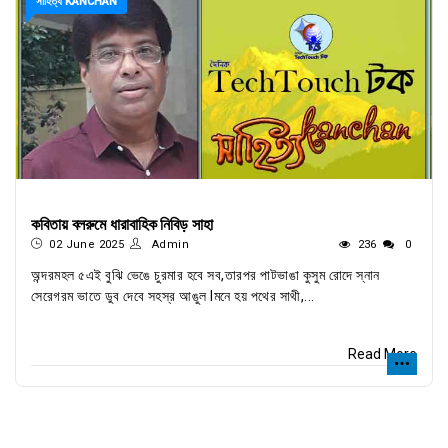
সাহিত্য KANCHAN
কবিতায় বলরুমে ধারাবাহিক নিবিড় সাহা
02 June 2025
Admin
236
0
অন্দরমহল ৫এই বুঝি ভেঙে চুরমার হবে সব,তারপর পাটভাঙা কুসুম রোদে স্নান
সেরেগরম ভাতে ডুব দেবে সহস্র আঙুল lমনে হয় পথের সাথী,...
Read More