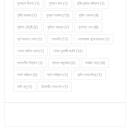
সুদেষ্ণা সিনহা (1)
সুপায়ণ দাস (1)
সুবীর কুমার ভট্টাচার্য (1)
সুবীর সরকার (1)
সুব্রত সরকার (15)
সুমিত মোদক (4)
সুমিতা চৌধুরী (2)
সুমিতা পয়ড়্যা (1)
সুশান্ত সেন (8)
সূর্য নারায়ণ ঘোষ (1)
সোনালি (17)
সোমপ্রভা বন্দোপাধ্যায় (1)
সোমা পালিত ঘোষ (1)
সোমা মুখার্জী বাবলি (12)
স্বপ্ননীল বিশ্বাস (1)
স্বপ্না মজুমদার (3)
স্মরজিৎ দত্ত (4)
স্মার্ত পরিয়াল (3)
স্মার্ত পারিয়াল (1)
স্মৃতি শেখর মিত্র (1)
হাসি বসু (1)
হিমাদ্রী শেখর দাস (1)