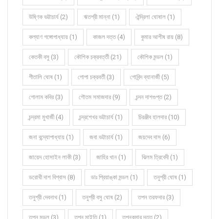
উষ্ণিক ভট্টাচার্য (2)
ঋতশ্রী মান্না (1)
ঐন্দ্রিলা ঘোষাল (1)
কল্যাণ গঙ্গোপাধ্যায় (1)
কাজল দত্ত (4)
কুমার আশীষ রায় (8)
কেতকী বসু (3)
কৌশিক চক্রবর্ত্তী (21)
কৌশিক মন্ডল (1)
গীতালি ঘোষ (1)
গোপা চক্রবর্তী (3)
গোবিন্দ ব্যানার্জী (5)
গোলাম কবির (3)
গৌতম সমাজদার (9)
চন্দন দাশগুপ্ত (2)
চন্দ্রমা মুখার্জী (4)
চন্দ্রশেখর ভট্টাচার্য (1)
চিরঞ্জীব হালদার (10)
জনা বন্দ্যোপাধ্যায় (1)
জবা ভট্টাচার্য (1)
জয়দেব দাস (6)
জায়েদ হোসাইন লাকী (3)
জাহির খান (1)
ঝিলম ত্রিবেদী (1)
ডরোথী দাশ বিশ্বাস (8)
ডাঃ প্রিয়াঙ্কা মন্ডল (1)
তনুশ্রী ঘোষ (1)
তনুশ্রী দেবনাথ (1)
তনুশ্রী বসু ঘোষ (2)
তপন তরফদার (3)
তপন মন্ডল (3)
তপন মাইতি (1)
তপনকুমার দত্ত (2)