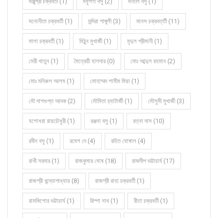
মঞ্জুশ্রী চক্রবর্তী (1)
মধুপর্ণা বসু (2)
মনালি বসু (1)
মনোনীতা চক্রবর্তী (1)
মন্দিরা গাঙ্গুলী (3)
মানস চক্রবর্ত্তী (11)
মালা চক্রবর্তী (1)
মিঠুন মুখার্জী (1)
মৃদুল শ্রীমানী (1)
মেরী খাতুন (1)
মৈত্রেয়ী হালদার (0)
মোঃ আব্দুল রহমান (2)
মোঃ মনিরুল আলম (1)
মোহাম্মদ শামীম মিয়া (1)
মৌ দাশগুপ্ত আদক (2)
মৌমিতা চ্যাটার্জী (1)
মৌসুমী মুখার্জী (3)
যশোধরা রায়চৌধুরী (1)
রঞ্জনা বসু (1)
রত্না দাস (10)
রবীন বসু (1)
রমেশ দে (4)
রহিত ঘোষাল (4)
রাখী সরদার (1)
রাজকুমার ঘোষ (18)
রাজদীপ ভট্টাচার্য (17)
রাজশ্রী বন্দ্যোপাধ্যায় (8)
রাজশ্রী রাহা চক্রবর্তী (1)
রামকিশোর ভট্টাচার্য (1)
রিম্পা নাথ (1)
রীতা চক্রবর্তী (1)