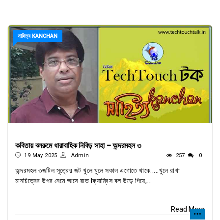
সাহিত্য KANCHAN
কবিতায় বলরুমে ধারাবাহিক নিবিড় সাহা - অন্দরমহল ৩
19 May 2025
Admin
257
0
অন্দরমহল ৩জটিল সূত্রের জট খুলে খুলে সকাল এগোতে থাকে.....খুলে রাখা
মানচিত্রের উপর নেমে আসে রাত lক্যাম্বিস বল উড়ে গিয়ে,...
Read More