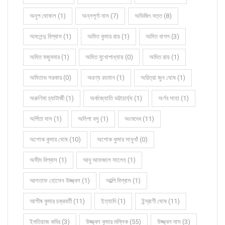
অনুপ ঘোষাল (1)
অন্নপূর্ণা দাস (7)
অভিজিৎ দত্ত (8)
অমলেন্দু বিশ্বাস (1)
অমিত কুমার রায় (1)
অমিত বাগল (3)
অমিত মজুমদার (1)
অমিত মুখোপাধ্যায় (0)
অমিত রায় (1)
অমিতাভ সরকার (0)
অরণ্য রহমান (1)
অরিত্রা জুন ঘোষ (1)
অরুণিমা চ্যাটার্জী (1)
অর্কজ্যোতি ভট্টাচার্য্য (1)
অর্ণব সাহা (1)
অর্পিতা দাস (1)
অলিপা বসু (1)
অংশুদেব (11)
অশোক কুমার ঘোষ (10)
অশোক কুমার সাধুখাঁ (0)
অসীম বিশ্বাস (1)
আবু আফজাল সালেহ (1)
আলতাফ হোসেন উজ্জ্বল (1)
আল্পি বিশ্বাস (1)
আশীষ কুমার চক্রবর্তী (11)
ইত্যাদি (1)
ইন্দ্রাণী ঘোষ (11)
ইমতিয়াজ কবির (3)
উজ্জ্বল কুমার মল্লিক (55)
উজ্জ্বল দাস (3)