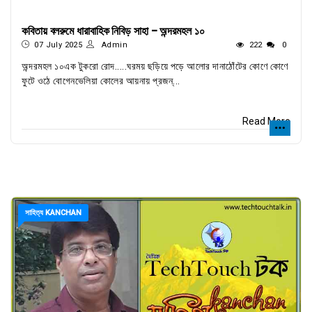
কবিতায় বলরুমে ধারাবাহিক নিবিড় সাহা - অন্দরমহল ১০
07 July 2025
Admin
222
0
অন্দরমহল ১০এক টুকরো রোদ.....ঘরময় ছড়িয়ে পড়ে আলোর দানাঠোঁটের কোণে কোণে
ফুটে ওঠে বোগেনভেলিয়া কোলের আয়নায় প্রজন্...
Read More
সাহিত্য KANCHAN