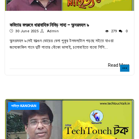
কবিতায় বলরুমে ধারাবাহিক নিবিড় সাহা - অন্দরমহল ৯
30 June 2025
Admin
279
0
অন্দরমহল ৯সেই ফাল্গুন ভোরের বেলা পুকুর টলমলটোল পড়ছে সইতে যাওয়া
জলেকোকিল গানে দুটি পাতার নৌকো ভাসাই, চলোবাইতে যাবো শিশি...
Read More
সাহিত্য KANCHAN