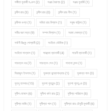
সঙ্গীতা মুখার্জী মণ্ডল (2)
সঞ্জয় বৈরাগ্য (2)
সঞ্জয় মুখার্জি (1)
সন্দীপ রায় (3)
সন্দীপ রায় (0)
সন্দীপ রায় নীল (1)
সন্দীপন গুপ্ত (1)
সবিতা রায় বিশ্বাস (1)
সবুজ বাসিন্দা (1)
সমীর বরণ দত্ত (9)
সম্পদ বিশ্বাস (1)
সরমা দেবদত্ত (1)
সর্বাণী রিঙ্কু গোস্বামী (2)
সংহিতা ভৌমিক (1)
সংহিতা সান্যাল (1)
সান্ত্বনা ব্যানার্জী (4)
সায়নী ব্যানার্জী (1)
সায়ন্তন ধর (7)
সায়ন্তন সেন (1)
সাহানা নন্দন (1)
সিরাজুল ইসলাম (1)
সুকন্যা বন্দ্যোপাধ্যায় (1)
সুকান্ত পাল (3)
সুতনু হালদার (15)
সুতপা পুততুন্ড (2)
সুতপা পূততুণ্ড (3)
সুদীপ ঘোষাল (6)
সুদীপা বর্মণ রায় (2)
সুদীপ্ত পারিয়াল (6)
সুদীপ্ত মাজি (1)
সুদীপ্তা পাল (1)
সুদীপ্তা রায় চৌধুরী মুখার্জী (6)