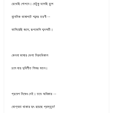
রেখেছি গোপনে। যেটুকু বলেছি চুপে
নান্দনিক ভাষাপটে শব্দের তরণী --
ভাসিয়েছি জলে; রূপকেলি শব্দসতী।
কেননা ভাষার ভেলা নিরবধিকাল
চলে যায় দুবির্ণীত শিশুর মতন।
প্রবেশ নিষেধ নেই। তবে অধিকার --
যোগ্যতা থাকার হৃৎ রয়েছে প্রস্তুত!