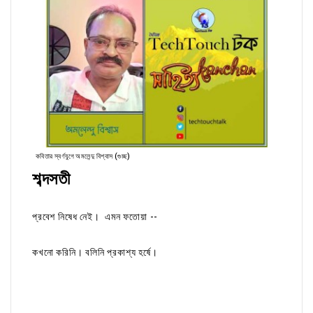
কবিতার স্বর্ণযুগে অমলেন্দু বিশ্বাস (গুচ্ছ)
শব্দসতী
প্রবেশ নিষেধ নেই। এমন ফতোয়া --
কখনো করিনি। বলিনি প্রকাশ্য হর্ষে।