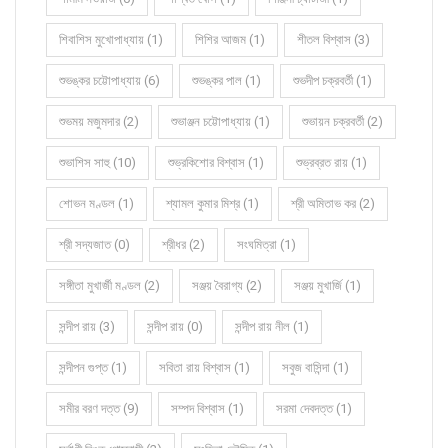
শিবাশিস মুখোপাধ্যায় (1)
শিশির আজম (1)
শীতল বিশ্বাস (3)
শুভঙ্কর চট্টোপাধ্যায় (6)
শুভঙ্কর পাল (1)
শুভদীপ চক্রবর্তী (1)
শুভময় মজুমদার (2)
শুভাঞ্জন চট্টোপাধ্যায় (1)
শুভায়ন চক্রবর্তী (2)
শুভাশিস সাহু (10)
শুভ্রকিশোর বিশ্বাস (1)
শুভ্রব্রত রায় (1)
শোভন মণ্ডল (1)
শ্যামল কুমার মিশ্র (1)
শ্রী অমিতাভ কর (2)
শ্রী সদ্যজাত (0)
শ্রীধর (2)
সংঘমিত্রা (1)
সঙ্গীতা মুখার্জী মণ্ডল (2)
সঞ্জয় বৈরাগ্য (2)
সঞ্জয় মুখার্জি (1)
সন্দীপ রায় (3)
সন্দীপ রায় (0)
সন্দীপ রায় নীল (1)
সন্দীপন গুপ্ত (1)
সবিতা রায় বিশ্বাস (1)
সবুজ বাসিন্দা (1)
সমীর বরণ দত্ত (9)
সম্পদ বিশ্বাস (1)
সরমা দেবদত্ত (1)