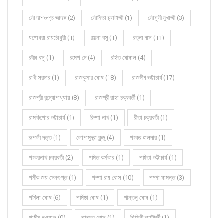
মৌ দাশগুপ্ত আদক (2)
মৌমিতা চ্যাটার্জী (1)
মৌসুমী মুখার্জী (3)
যশোধরা রায়চৌধুরী (1)
রঞ্জনা বসু (1)
রত্না দাস (11)
রবীন বসু (1)
রমেশ দে (4)
রহিত ঘোষাল (4)
রাখী সরদার (1)
রাজকুমার ঘোষ (18)
রাজদীপ ভট্টাচার্য (17)
রাজশ্রী বন্দ্যোপাধ্যায় (8)
রাজশ্রী রাহা চক্রবর্তী (1)
রামকিশোর ভট্টাচার্য (1)
রিম্পা নাথ (1)
রীতা চক্রবর্তী (1)
রূপালী দত্ত (1)
লোপামুদ্রা কুন্ডু (4)
শংকর হালদার (1)
শংকরনাথ চক্রবর্তী (2)
শমিত কর্মকার (1)
শমিতা ভট্টাচার্য (1)
শমীক জয় সেনগুপ্ত (1)
শম্পা রায় বোস (10)
শম্পা সামন্ত (3)
শর্মিলা ঘোষ (6)
শর্মিষ্ঠা ঘোষ (1)
শান্তনু ঘোষ (1)
শামীম নওয়াজ (0)
শাশ্বত বোস (1)
শিঞ্জিনী চ্যাটার্জী (1)