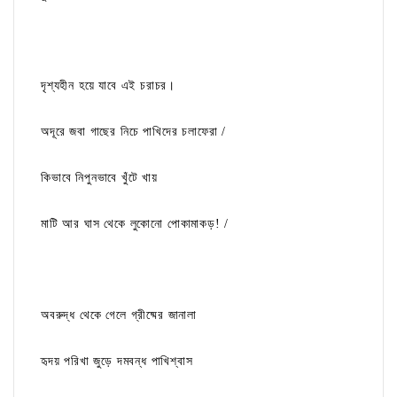
দৃশ্যহীন হয়ে যাবে এই চরাচর।
অদূরে জবা গাছের নিচে পাখিদের চলাফেরা /
কিভাবে নিপুনভাবে খুঁটে খায়
মাটি আর ঘাস থেকে লুকোনো পোকামাকড়! /
অবরুদ্ধ থেকে গেলে গ্রীষ্মের জানালা
হৃদয় পরিখা জুড়ে দমবন্ধ পাখিশ্বাস