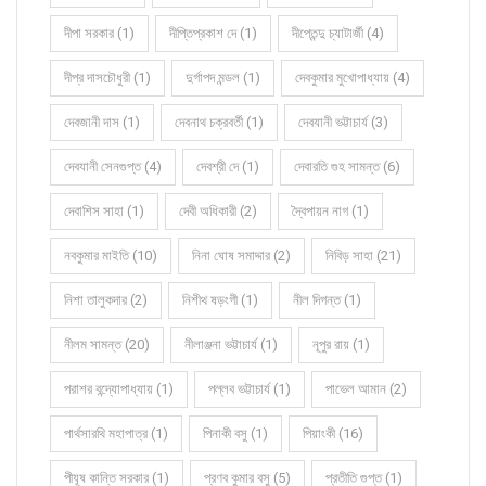
দীপা সরকার (1)
দীপ্তিপ্রকাশ দে (1)
দীপ্তেন্দু চ্যাটার্জী (4)
দীপ্র দাসচৌধুরী (1)
দুর্গাপদ মন্ডল (1)
দেবকুমার মুখোপাধ্যায় (4)
দেবজানী দাস (1)
দেবনাথ চক্রবর্তী (1)
দেবযানী ভট্টাচার্য (3)
দেবযানী সেনগুপ্ত (4)
দেবশ্রী দে (1)
দেবারতি গুহ সামন্ত (6)
দেবাশিস সাহা (1)
দেবী অধিকারী (2)
দ্বৈপায়ন নাগ (1)
নবকুমার মাইতি (10)
নিনা ঘোষ সমাদ্দার (2)
নিবিড় সাহা (21)
নিশা তালুকদার (2)
নিশীথ ষড়ংগী (1)
নীল দিগন্ত (1)
নীলম সামন্ত (20)
নীলাঞ্জনা ভট্টাচার্য (1)
নূপুর রায় (1)
পরাশর বন্দ্যোপাধ্যায় (1)
পল্লব ভট্টাচার্য (1)
পাভেল আমান (2)
পার্থসারথি মহাপাত্র (1)
পিনাকী বসু (1)
পিয়াংকী (16)
পীযূষ কান্তি সরকার (1)
প্রণব কুমার বসু (5)
প্রতীতি গুপ্ত (1)