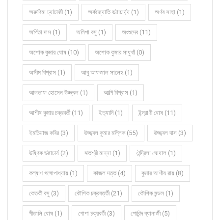
অরুণিমা চ্যাটার্জী (1)
অর্কজ্যোতি ভট্টাচার্য্য (1)
অর্ণব সাহা (1)
অর্পিতা দাস (1)
অলিপা বসু (1)
অংশুদেব (11)
অশোক কুমার ঘোষ (10)
অশোক কুমার সাধুখাঁ (0)
অসীম বিশ্বাস (1)
আবু আফজাল সালেহ (1)
আলতাফ হোসেন উজ্জ্বল (1)
আল্পি বিশ্বাস (1)
আশীষ কুমার চক্রবর্তী (11)
ইত্যাদি (1)
ইন্দ্রাণী ঘোষ (11)
ইমতিয়াজ কবির (3)
উজ্জ্বল কুমার মল্লিক (55)
উজ্জ্বল দাস (3)
উষ্ণিক ভট্টাচার্য (2)
ঋতশ্রী মান্না (1)
ঐন্দ্রিলা ঘোষাল (1)
কল্যাণ গঙ্গোপাধ্যায় (1)
কাজল দত্ত (4)
কুমার আশীষ রায় (8)
কেতকী বসু (3)
কৌশিক চক্রবর্ত্তী (21)
কৌশিক মন্ডল (1)
গীতালি ঘোষ (1)
গোপা চক্রবর্তী (3)
গোবিন্দ ব্যানার্জী (5)