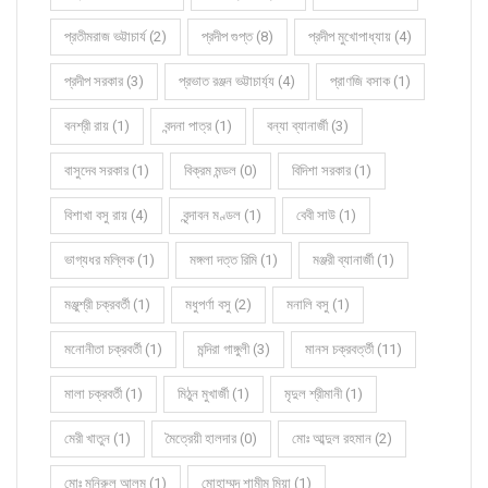
প্রতীমরাজ ভট্টাচার্য (2)
প্রদীপ গুপ্ত (8)
প্রদীপ মুখোপাধ্যায় (4)
প্রদীপ সরকার (3)
প্রভাত রঞ্জন ভট্টাচার্য্য (4)
প্রাণজি বসাক (1)
বনশ্রী রায় (1)
বন্দনা পাত্র (1)
বন্যা ব্যানার্জী (3)
বাসুদেব সরকার (1)
বিক্রম মন্ডল (0)
বিদিশা সরকার (1)
বিশাখা বসু রায় (4)
বৃন্দাবন মণ্ডল (1)
বেবী সাউ (1)
ভাগ্যধর মল্লিক (1)
মঙ্গলা দত্ত রিমি (1)
মঞ্জরী ব্যানার্জী (1)
মঞ্জুশ্রী চক্রবর্তী (1)
মধুপর্ণা বসু (2)
মনালি বসু (1)
মনোনীতা চক্রবর্তী (1)
মন্দিরা গাঙ্গুলী (3)
মানস চক্রবর্ত্তী (11)
মালা চক্রবর্তী (1)
মিঠুন মুখার্জী (1)
মৃদুল শ্রীমানী (1)
মেরী খাতুন (1)
মৈত্রেয়ী হালদার (0)
মোঃ আব্দুল রহমান (2)
মোঃ মনিরুল আলম (1)
মোহাম্মদ শামীম মিয়া (1)