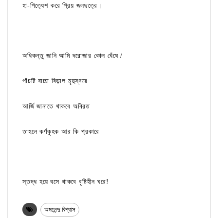
হা-পিত্যেশ করে প্রিয় জলছত্রে।
অধিকন্তু জানি আমি দরোজার কোল ঘেঁষে /
পাঁচটি বাচ্চা বিড়াল মৃদুস্বরে
আর্জি জানাতে থাকবে অবিরত
তাহলে কর্ণকুহক আর কি প্রকারে
স্তদ্ধ হয়ে বসে থাকবে বৃষ্টিহীন ঘরে!
অমলেন্দু বিশ্বাস