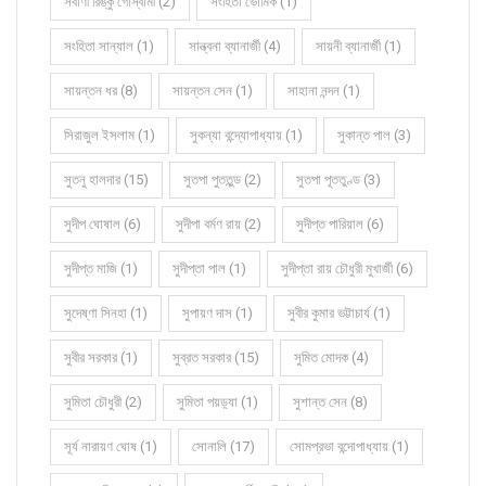
সর্বাণী রিঙ্কু গোস্বামী (2)
সংহিতা ভৌমিক (1)
সংহিতা সান্যাল (1)
সান্ত্বনা ব্যানার্জী (4)
সায়নী ব্যানার্জী (1)
সায়ন্তন ধর (8)
সায়ন্তন সেন (1)
সাহানা নন্দন (1)
সিরাজুল ইসলাম (1)
সুকন্যা বন্দ্যোপাধ্যায় (1)
সুকান্ত পাল (3)
সুতনু হালদার (15)
সুতপা পুততুন্ড (2)
সুতপা পূততুণ্ড (3)
সুদীপ ঘোষাল (6)
সুদীপা বর্মণ রায় (2)
সুদীপ্ত পারিয়াল (6)
সুদীপ্ত মাজি (1)
সুদীপ্তা পাল (1)
সুদীপ্তা রায় চৌধুরী মুখার্জী (6)
সুদেষ্ণা সিনহা (1)
সুপায়ণ দাস (1)
সুবীর কুমার ভট্টাচার্য (1)
সুবীর সরকার (1)
সুব্রত সরকার (15)
সুমিত মোদক (4)
সুমিতা চৌধুরী (2)
সুমিতা পয়ড়্যা (1)
সুশান্ত সেন (8)
সূর্য নারায়ণ ঘোষ (1)
সোনালি (17)
সোমপ্রভা বন্দোপাধ্যায় (1)