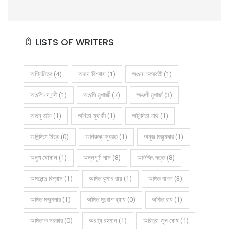
LISTS OF WRITERS
অগ্নিমিত্র (4)
অজয় বিশ্বাস (1)
অঞ্জনা চক্রবর্তী (1)
অঞ্জলি দে নন্দী (1)
অঞ্জলি মুখার্জী (7)
অঞ্জলী মুখার্জ (3)
অতনু বর্মন (1)
অনিতা মুখার্জী (1)
অনিন্দিতা নাথ (1)
অনিন্দিতা মিত্র (0)
অনিরুদ্ধ সুব্রত (1)
অনুজ মজুমদার (1)
অনুপ ঘোষাল (1)
অন্নপূর্ণা দাস (8)
অভিজিৎ দত্ত (8)
অমলেন্দু বিশ্বাস (1)
অমিত কুমার রায় (1)
অমিত বাগল (3)
অমিত মজুমদার (1)
অমিত মুখোপাধ্যায় (0)
অমিত রায় (1)
অমিতাভ সরকার (0)
অরণ্য রহমান (1)
অরিত্রা জুন ঘোষ (1)