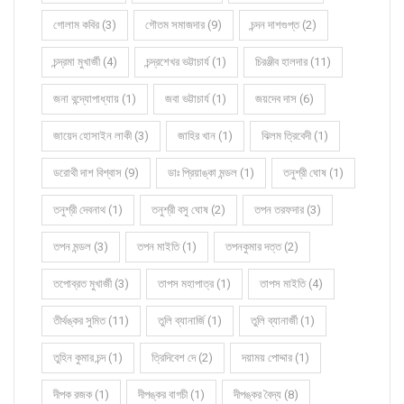
গোলাম কবির (3)
গৌতম সমাজদার (9)
চন্দন দাশগুপ্ত (2)
চন্দ্রমা মুখার্জী (4)
চন্দ্রশেখর ভট্টাচার্য (1)
চিরঞ্জীব হালদার (11)
জনা বন্দ্যোপাধ্যায় (1)
জবা ভট্টাচার্য (1)
জয়দেব দাস (6)
জায়েদ হোসাইন লাকী (3)
জাহির খান (1)
ঝিলম ত্রিবেদী (1)
ডরোথী দাশ বিশ্বাস (9)
ডাঃ প্রিয়াঙ্কা মন্ডল (1)
তনুশ্রী ঘোষ (1)
তনুশ্রী দেবনাথ (1)
তনুশ্রী বসু ঘোষ (2)
তপন তরফদার (3)
তপন মন্ডল (3)
তপন মাইতি (1)
তপনকুমার দত্ত (2)
তপোব্রত মুখার্জী (3)
তাপস মহাপাত্র (1)
তাপস মাইতি (4)
তীর্থঙ্কর সুমিত (11)
তুলি ব্যানার্জি (1)
তুলি ব্যানার্জী (1)
তুহিন কুমার চন্দ (1)
ত্রিদিবেশ দে (2)
দয়াময় পোদ্দার (1)
দীপক রজক (1)
দীপঙ্কর বাগচী (1)
দীপঙ্কর বৈদ্য (8)