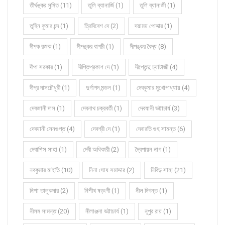
তীর্থঙ্কর সুমিত (11)
তুলি ব্যানার্জি (1)
তুলি ব্যানার্জী (1)
তুহিন কুমার চন্দ (1)
ত্রিদিবেশ দে (2)
দয়াময় পোদ্দার (1)
দীপক রজক (1)
দীপঙ্কর বাগচী (1)
দীপঙ্কর বৈদ্য (8)
দীপা সরকার (1)
দীপ্তিপ্রকাশ দে (1)
দীপ্তেন্দু চ্যাটার্জী (4)
দীপ্র দাসচৌধুরী (1)
দুর্গাপদ মন্ডল (1)
দেবকুমার মুখোপাধ্যায় (4)
দেবজানী দাস (1)
দেবনাথ চক্রবর্তী (1)
দেবযানী ভট্টাচার্য (3)
দেবযানী সেনগুপ্ত (4)
দেবশ্রী দে (1)
দেবারতি গুহ সামন্ত (6)
দেবাশিস সাহা (1)
দেবী অধিকারী (2)
দ্বৈপায়ন নাগ (1)
নবকুমার মাইতি (10)
নিনা ঘোষ সমাদ্দার (2)
নিবিড় সাহা (21)
নিশা তালুকদার (2)
নিশীথ ষড়ংগী (1)
নীল দিগন্ত (1)
নীলম সামন্ত (20)
নীলাঞ্জনা ভট্টাচার্য (1)
নূপুর রায় (1)