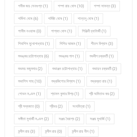
শমীক জয় সেনগুপ্ত (1)
শম্পা রায় বোস (10)
শম্পা সামন্ত (3)
শর্মিলা ঘোষ (6)
শর্মিষ্ঠা ঘোষ (1)
শান্তনু ঘোষ (1)
শামীম নওয়াজ (0)
শাশ্বত বোস (1)
শিঞ্জিনী চ্যাটার্জী (1)
শিবাশিস মুখোপাধ্যায় (1)
শিশির আজম (1)
শীতল বিশ্বাস (3)
শুভঙ্কর চট্টোপাধ্যায় (6)
শুভঙ্কর পাল (1)
শুভদীপ চক্রবর্তী (1)
শুভময় মজুমদার (2)
শুভাঞ্জন চট্টোপাধ্যায় (1)
শুভায়ন চক্রবর্তী (2)
শুভাশিস সাহু (10)
শুভ্রকিশোর বিশ্বাস (1)
শুভ্রব্রত রায় (1)
শোভন মণ্ডল (1)
শ্যামল কুমার মিশ্র (1)
শ্রী অমিতাভ কর (2)
শ্রী সদ্যজাত (0)
শ্রীধর (2)
সংঘমিত্রা (1)
সঙ্গীতা মুখার্জী মণ্ডল (2)
সঞ্জয় বৈরাগ্য (2)
সঞ্জয় মুখার্জি (1)
সন্দীপ রায় (3)
সন্দীপ রায় (0)
সন্দীপ রায় নীল (1)