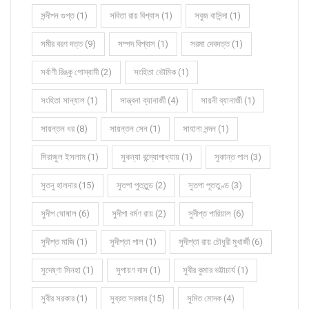
সন্দীপন গুপ্ত (1)
সবিতা রায় বিশ্বাস (1)
সবুজ বাসিন্দা (1)
সমীর বরণ দত্ত (9)
সম্পদ বিশ্বাস (1)
সরমা দেবদত্ত (1)
সর্বাণী রিঙ্কু গোস্বামী (2)
সংহিতা ভৌমিক (1)
সংহিতা সান্যাল (1)
সান্ত্বনা ব্যানার্জী (4)
সায়নী ব্যানার্জী (1)
সায়ন্তন ধর (8)
সায়ন্তন সেন (1)
সাহানা নন্দন (1)
সিরাজুল ইসলাম (1)
সুকন্যা বন্দ্যোপাধ্যায় (1)
সুকান্ত পাল (3)
সুতনু হালদার (15)
সুতপা পুততুন্ড (2)
সুতপা পূততুণ্ড (3)
সুদীপ ঘোষাল (6)
সুদীপা বর্মণ রায় (2)
সুদীপ্ত পারিয়াল (6)
সুদীপ্ত মাজি (1)
সুদীপ্তা পাল (1)
সুদীপ্তা রায় চৌধুরী মুখার্জী (6)
সুদেষ্ণা সিনহা (1)
সুপায়ণ দাস (1)
সুবীর কুমার ভট্টাচার্য (1)
সুবীর সরকার (1)
সুব্রত সরকার (15)
সুমিত মোদক (4)