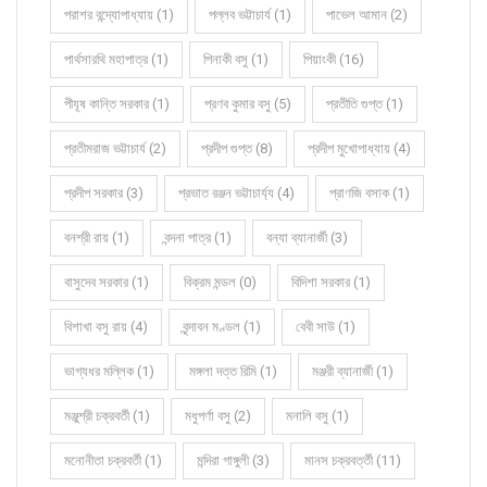
পরাশর বন্দ্যোপাধ্যায় (1)
পল্লব ভট্টাচার্য (1)
পাভেল আমান (2)
পার্থসারথি মহাপাত্র (1)
পিনাকী বসু (1)
পিয়াংকী (16)
পীযূষ কান্তি সরকার (1)
প্রণব কুমার বসু (5)
প্রতীতি গুপ্ত (1)
প্রতীমরাজ ভট্টাচার্য (2)
প্রদীপ গুপ্ত (8)
প্রদীপ মুখোপাধ্যায় (4)
প্রদীপ সরকার (3)
প্রভাত রঞ্জন ভট্টাচার্য্য (4)
প্রাণজি বসাক (1)
বনশ্রী রায় (1)
বন্দনা পাত্র (1)
বন্যা ব্যানার্জী (3)
বাসুদেব সরকার (1)
বিক্রম মন্ডল (0)
বিদিশা সরকার (1)
বিশাখা বসু রায় (4)
বৃন্দাবন মণ্ডল (1)
বেবী সাউ (1)
ভাগ্যধর মল্লিক (1)
মঙ্গলা দত্ত রিমি (1)
মঞ্জরী ব্যানার্জী (1)
মঞ্জুশ্রী চক্রবর্তী (1)
মধুপর্ণা বসু (2)
মনালি বসু (1)
মনোনীতা চক্রবর্তী (1)
মন্দিরা গাঙ্গুলী (3)
মানস চক্রবর্ত্তী (11)