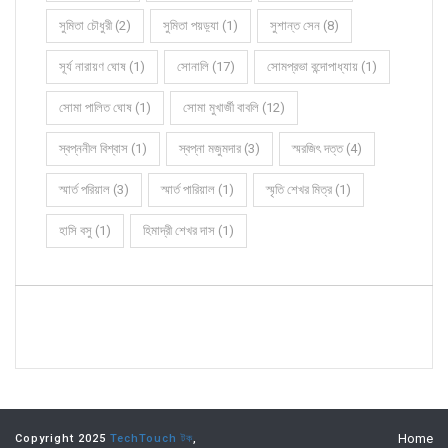
সুমিতা চৌধুরী (2)
সুমিতা পয়ড়্যা (1)
সুশান্ত সেন (8)
সূর্য নারায়ণ ঘোষ (1)
সোনালি (17)
সোমপ্রভা বন্দোপাধ্যায় (1)
সোমা পালিত ঘোষ (1)
সোমা মুখার্জী বাবলি (12)
স্বপ্ননীল বিশ্বাস (1)
স্বপ্না মজুমদার (3)
স্মরজিৎ দত্ত (4)
স্মার্ত পরিয়াল (3)
স্মার্ত পারিয়াল (1)
স্মৃতি শেখর মিত্র (1)
হাসি বসু (1)
হিমাদ্রী শেখর দাস (1)
Home
Copyright 2025
TechTouch টক
,