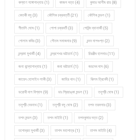
কল্যাণ গঙ্গোপাধ্যায় (1)
কাজল দত্ত (4)
কুমার আশীষ রায় (8)
কেতকী বসু (3)
কৌশিক চক্রবর্ত্তী (21)
কৌশিক মন্ডল (1)
গীতালি ঘোষ (1)
গোপা চক্রবর্তী (3)
গোবিন্দ ব্যানার্জী (5)
গোলাম কবির (3)
গৌতম সমাজদার (9)
চন্দন দাশগুপ্ত (2)
চন্দ্রমা মুখার্জী (4)
চন্দ্রশেখর ভট্টাচার্য (1)
চিরঞ্জীব হালদার (11)
জনা বন্দ্যোপাধ্যায় (1)
জবা ভট্টাচার্য (1)
জয়দেব দাস (6)
জায়েদ হোসাইন লাকী (3)
জাহির খান (1)
ঝিলম ত্রিবেদী (1)
ডরোথী দাশ বিশ্বাস (9)
ডাঃ প্রিয়াঙ্কা মন্ডল (1)
তনুশ্রী ঘোষ (1)
তনুশ্রী দেবনাথ (1)
তনুশ্রী বসু ঘোষ (2)
তপন তরফদার (3)
তপন মন্ডল (3)
তপন মাইতি (1)
তপনকুমার দত্ত (2)
তপোব্রত মুখার্জী (3)
তাপস মহাপাত্র (1)
তাপস মাইতি (4)