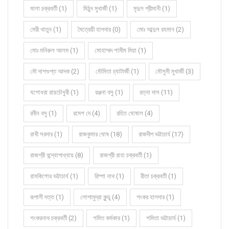
মালা চক্রবর্তী (1)
মিঠুন মুখার্জী (1)
মৃদুল শ্রীমানী (1)
মেরী খাতুন (1)
মৈত্রেয়ী হালদার (0)
মোঃ আব্দুল রহমান (2)
মোঃ মনিরুল আলম (1)
মোহাম্মদ শামীম মিয়া (1)
মৌ দাশগুপ্ত আদক (2)
মৌমিতা চ্যাটার্জী (1)
মৌসুমী মুখার্জী (3)
যশোধরা রায়চৌধুরী (1)
রঞ্জনা বসু (1)
রত্না দাস (11)
রবীন বসু (1)
রমেশ দে (4)
রহিত ঘোষাল (4)
রাখী সরদার (1)
রাজকুমার ঘোষ (18)
রাজদীপ ভট্টাচার্য (17)
রাজশ্রী বন্দ্যোপাধ্যায় (8)
রাজশ্রী রাহা চক্রবর্তী (1)
রামকিশোর ভট্টাচার্য (1)
রিম্পা নাথ (1)
রীতা চক্রবর্তী (1)
রূপালী দত্ত (1)
লোপামুদ্রা কুন্ডু (4)
শংকর হালদার (1)
শংকরনাথ চক্রবর্তী (2)
শমিত কর্মকার (1)
শমিতা ভট্টাচার্য (1)