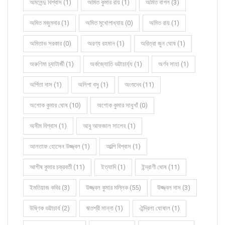
অমলেন্দু বিশ্বাস (1)
অমিত কুমার রায় (1)
অমিত বাগল (3)
অমিত মজুমদার (1)
অমিত মুখোপাধ্যায় (0)
অমিত রায় (1)
অমিতাভ সরকার (0)
অরণ্য রহমান (1)
অরিত্রা জুন ঘোষ (1)
অরুণিমা চ্যাটার্জী (1)
অর্কজ্যোতি ভট্টাচার্য্য (1)
অর্ণব সাহা (1)
অর্পিতা দাস (1)
অলিপা বসু (1)
অংশুদেব (11)
অশোক কুমার ঘোষ (10)
অশোক কুমার সাধুখাঁ (0)
অসীম বিশ্বাস (1)
আবু আফজাল সালেহ (1)
আলতাফ হোসেন উজ্জ্বল (1)
আল্পি বিশ্বাস (1)
আশীষ কুমার চক্রবর্তী (11)
ইত্যাদি (1)
ইন্দ্রাণী ঘোষ (11)
ইমতিয়াজ কবির (3)
উজ্জ্বল কুমার মল্লিক (55)
উজ্জ্বল দাস (3)
উষ্ণিক ভট্টাচার্য (2)
ঋতশ্রী মান্না (1)
ঐন্দ্রিলা ঘোষাল (1)