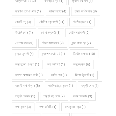
উষ্ণিক ভট্টাচার্য (2)
ঋতশ্রী মান্না (1)
ঐন্দ্রিলা ঘোষাল (1)
কল্যাণ গঙ্গোপাধ্যায় (1)
কাজল দত্ত (4)
কুমার আশীষ রায় (8)
কেতকী বসু (3)
কৌশিক চক্রবর্ত্তী (21)
কৌশিক মন্ডল (1)
গীতালি ঘোষ (1)
গোপা চক্রবর্তী (3)
গোবিন্দ ব্যানার্জী (5)
গোলাম কবির (3)
গৌতম সমাজদার (9)
চন্দন দাশগুপ্ত (2)
চন্দ্রমা মুখার্জী (4)
চন্দ্রশেখর ভট্টাচার্য (1)
চিরঞ্জীব হালদার (10)
জনা বন্দ্যোপাধ্যায় (1)
জবা ভট্টাচার্য (1)
জয়দেব দাস (6)
জায়েদ হোসাইন লাকী (3)
জাহির খান (1)
ঝিলম ত্রিবেদী (1)
ডরোথী দাশ বিশ্বাস (8)
ডাঃ প্রিয়াঙ্কা মন্ডল (1)
তনুশ্রী ঘোষ (1)
তনুশ্রী দেবনাথ (1)
তনুশ্রী বসু ঘোষ (2)
তপন তরফদার (3)
তপন মন্ডল (3)
তপন মাইতি (1)
তপনকুমার দত্ত (2)