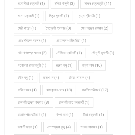
মনোনীতা চক্রবর্তী (1)
মন্দিরা গাঙ্গুলী (3)
মানস চক্রবর্ত্তী (11)
মালা চক্রবর্তী (1)
মিঠুন মুখার্জী (1)
মৃদুল শ্রীমানী (1)
মেরী খাতুন (1)
মৈত্রেয়ী হালদার (0)
মোঃ আব্দুল রহমান (2)
মোঃ মনিরুল আলম (1)
মোহাম্মদ শামীম মিয়া (1)
মৌ দাশগুপ্ত আদক (2)
মৌমিতা চ্যাটার্জী (1)
মৌসুমী মুখার্জী (3)
যশোধরা রায়চৌধুরী (1)
রঞ্জনা বসু (1)
রত্না দাস (10)
রবীন বসু (1)
রমেশ দে (4)
রহিত ঘোষাল (4)
রাখী সরদার (1)
রাজকুমার ঘোষ (18)
রাজদীপ ভট্টাচার্য (17)
রাজশ্রী বন্দ্যোপাধ্যায় (8)
রাজশ্রী রাহা চক্রবর্তী (1)
রামকিশোর ভট্টাচার্য (1)
রিম্পা নাথ (1)
রীতা চক্রবর্তী (1)
রূপালী দত্ত (1)
লোপামুদ্রা কুন্ডু (4)
শংকর হালদার (1)