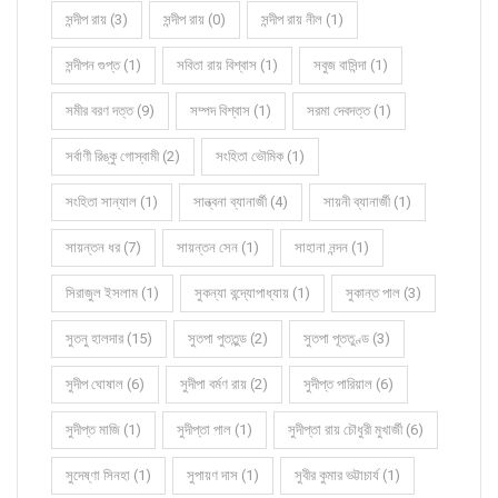
সন্দীপ রায় (3)
সন্দীপ রায় (0)
সন্দীপ রায় নীল (1)
সন্দীপন গুপ্ত (1)
সবিতা রায় বিশ্বাস (1)
সবুজ বাসিন্দা (1)
সমীর বরণ দত্ত (9)
সম্পদ বিশ্বাস (1)
সরমা দেবদত্ত (1)
সর্বাণী রিঙ্কু গোস্বামী (2)
সংহিতা ভৌমিক (1)
সংহিতা সান্যাল (1)
সান্ত্বনা ব্যানার্জী (4)
সায়নী ব্যানার্জী (1)
সায়ন্তন ধর (7)
সায়ন্তন সেন (1)
সাহানা নন্দন (1)
সিরাজুল ইসলাম (1)
সুকন্যা বন্দ্যোপাধ্যায় (1)
সুকান্ত পাল (3)
সুতনু হালদার (15)
সুতপা পুততুন্ড (2)
সুতপা পূততুণ্ড (3)
সুদীপ ঘোষাল (6)
সুদীপা বর্মণ রায় (2)
সুদীপ্ত পারিয়াল (6)
সুদীপ্ত মাজি (1)
সুদীপ্তা পাল (1)
সুদীপ্তা রায় চৌধুরী মুখার্জী (6)
সুদেষ্ণা সিনহা (1)
সুপায়ণ দাস (1)
সুবীর কুমার ভট্টাচার্য (1)