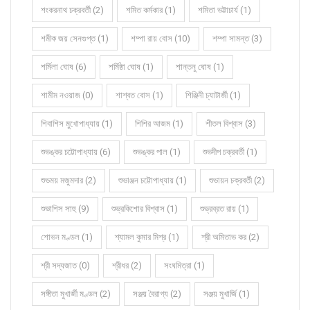
শংকরনাথ চক্রবর্তী (2)
শমিত কর্মকার (1)
শমিতা ভট্টাচার্য (1)
শমীক জয় সেনগুপ্ত (1)
শম্পা রায় বোস (10)
শম্পা সামন্ত (3)
শর্মিলা ঘোষ (6)
শর্মিষ্ঠা ঘোষ (1)
শান্তনু ঘোষ (1)
শামীম নওয়াজ (0)
শাশ্বত বোস (1)
শিঞ্জিনী চ্যাটার্জী (1)
শিবাশিস মুখোপাধ্যায় (1)
শিশির আজম (1)
শীতল বিশ্বাস (3)
শুভঙ্কর চট্টোপাধ্যায় (6)
শুভঙ্কর পাল (1)
শুভদীপ চক্রবর্তী (1)
শুভময় মজুমদার (2)
শুভাঞ্জন চট্টোপাধ্যায় (1)
শুভায়ন চক্রবর্তী (2)
শুভাশিস সাহু (9)
শুভ্রকিশোর বিশ্বাস (1)
শুভ্রব্রত রায় (1)
শোভন মণ্ডল (1)
শ্যামল কুমার মিশ্র (1)
শ্রী অমিতাভ কর (2)
শ্রী সদ্যজাত (0)
শ্রীধর (2)
সংঘমিত্রা (1)
সঙ্গীতা মুখার্জী মণ্ডল (2)
সঞ্জয় বৈরাগ্য (2)
সঞ্জয় মুখার্জি (1)