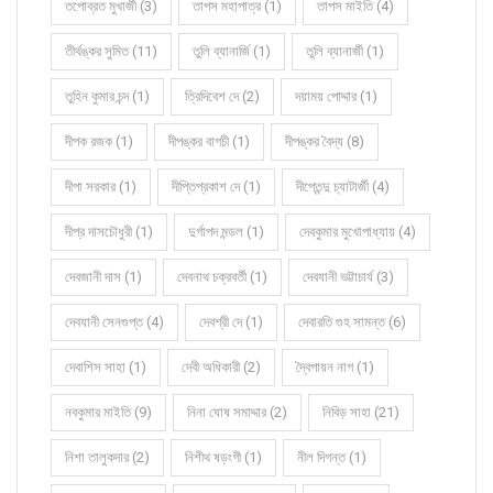
তপোব্রত মুখার্জী (3)
তাপস মহাপাত্র (1)
তাপস মাইতি (4)
তীর্থঙ্কর সুমিত (11)
তুলি ব্যানার্জি (1)
তুলি ব্যানার্জী (1)
তুহিন কুমার চন্দ (1)
ত্রিদিবেশ দে (2)
দয়াময় পোদ্দার (1)
দীপক রজক (1)
দীপঙ্কর বাগচী (1)
দীপঙ্কর বৈদ্য (8)
দীপা সরকার (1)
দীপ্তিপ্রকাশ দে (1)
দীপ্তেন্দু চ্যাটার্জী (4)
দীপ্র দাসচৌধুরী (1)
দুর্গাপদ মন্ডল (1)
দেবকুমার মুখোপাধ্যায় (4)
দেবজানী দাস (1)
দেবনাথ চক্রবর্তী (1)
দেবযানী ভট্টাচার্য (3)
দেবযানী সেনগুপ্ত (4)
দেবশ্রী দে (1)
দেবারতি গুহ সামন্ত (6)
দেবাশিস সাহা (1)
দেবী অধিকারী (2)
দ্বৈপায়ন নাগ (1)
নবকুমার মাইতি (9)
নিনা ঘোষ সমাদ্দার (2)
নিবিড় সাহা (21)
নিশা তালুকদার (2)
নিশীথ ষড়ংগী (1)
নীল দিগন্ত (1)