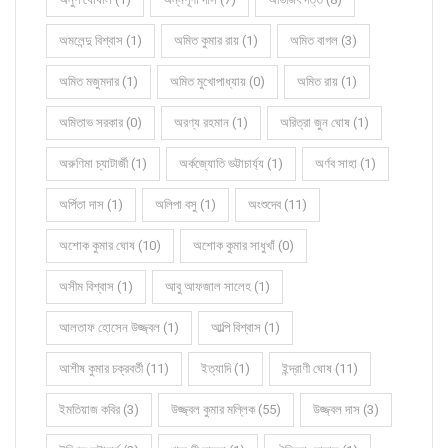
অমলেন্দু বিশ্বাস (1)
অমিত কুমার রায় (1)
অমিত বাগল (3)
অমিত মজুমদার (1)
অমিত মুখোপাধ্যায় (0)
অমিত রায় (1)
অমিতাভ সরকার (0)
অরণ্য রহমান (1)
অরিত্রা জুন ঘোষ (1)
অরুণিমা চ্যাটার্জী (1)
অর্কজ্যোতি ভট্টাচার্য্য (1)
অর্ণব সাহা (1)
অর্পিতা দাস (1)
অলিপা বসু (1)
অংশুদেব (11)
অশোক কুমার ঘোষ (10)
অশোক কুমার সাধুখাঁ (0)
অসীম বিশ্বাস (1)
আবু আফজাল সালেহ (1)
আলতাফ হোসেন উজ্জ্বল (1)
আল্পি বিশ্বাস (1)
আশীষ কুমার চক্রবর্তী (11)
ইত্যাদি (1)
ইন্দ্রাণী ঘোষ (11)
ইমতিয়াজ কবির (3)
উজ্জ্বল কুমার মল্লিক (55)
উজ্জ্বল দাস (3)