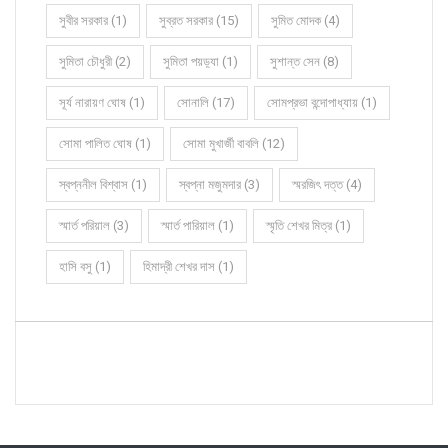
সুবীর সরকার (1)
সুব্রত সরকার (15)
সুমিত মোদক (4)
সুমিতা চৌধুরী (2)
সুমিতা পয়ড়্যা (1)
সুশান্ত সেন (8)
সূর্য নারায়ণ ঘোষ (1)
সোনালি (17)
সোমপ্রভা বন্দোপাধ্যায় (1)
সোমা পালিত ঘোষ (1)
সোমা মুখার্জী বাবলি (12)
স্বপ্ননীল বিশ্বাস (1)
স্বপ্না মজুমদার (3)
স্মরজিৎ দত্ত (4)
স্মার্ত পরিয়াল (3)
স্মার্ত পারিয়াল (1)
স্মৃতি শেখর মিত্র (1)
হাসি বসু (1)
হিমাদ্রী শেখর দাস (1)