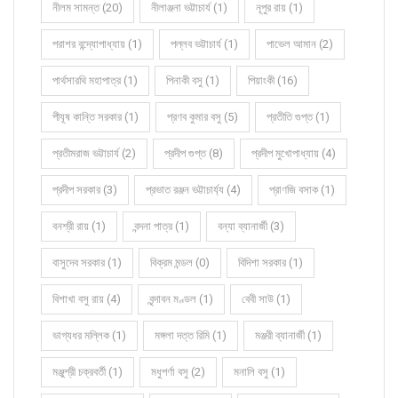
নীলম সামন্ত (20)
নীলাঞ্জনা ভট্টাচার্য (1)
নূপুর রায় (1)
পরাশর বন্দ্যোপাধ্যায় (1)
পল্লব ভট্টাচার্য (1)
পাভেল আমান (2)
পার্থসারথি মহাপাত্র (1)
পিনাকী বসু (1)
পিয়াংকী (16)
পীযূষ কান্তি সরকার (1)
প্রণব কুমার বসু (5)
প্রতীতি গুপ্ত (1)
প্রতীমরাজ ভট্টাচার্য (2)
প্রদীপ গুপ্ত (8)
প্রদীপ মুখোপাধ্যায় (4)
প্রদীপ সরকার (3)
প্রভাত রঞ্জন ভট্টাচার্য্য (4)
প্রাণজি বসাক (1)
বনশ্রী রায় (1)
বন্দনা পাত্র (1)
বন্যা ব্যানার্জী (3)
বাসুদেব সরকার (1)
বিক্রম মন্ডল (0)
বিদিশা সরকার (1)
বিশাখা বসু রায় (4)
বৃন্দাবন মণ্ডল (1)
বেবী সাউ (1)
ভাগ্যধর মল্লিক (1)
মঙ্গলা দত্ত রিমি (1)
মঞ্জরী ব্যানার্জী (1)
মঞ্জুশ্রী চক্রবর্তী (1)
মধুপর্ণা বসু (2)
মনালি বসু (1)