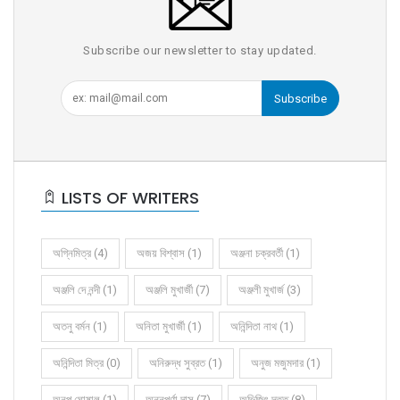
Subscribe our newsletter to stay updated.
Subscribe
LISTS OF WRITERS
অগ্নিমিত্র (4)
অজয় বিশ্বাস (1)
অঞ্জনা চক্রবর্তী (1)
অঞ্জলি দে নন্দী (1)
অঞ্জলি মুখার্জী (7)
অঞ্জলী মুখার্জ (3)
অতনু বর্মন (1)
অনিতা মুখার্জী (1)
অনিন্দিতা নাথ (1)
অনিন্দিতা মিত্র (0)
অনিরুদ্ধ সুব্রত (1)
অনুজ মজুমদার (1)
অনুপ ঘোষাল (1)
অন্নপূর্ণা দাস (7)
অভিজিৎ দত্ত (8)