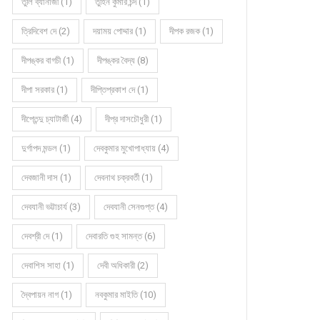
তুলি ব্যানার্জী (1)
তুহিন কুমার চন্দ (1)
ত্রিদিবেশ দে (2)
দয়াময় পোদ্দার (1)
দীপক রজক (1)
দীপঙ্কর বাগচী (1)
দীপঙ্কর বৈদ্য (8)
দীপা সরকার (1)
দীপ্তিপ্রকাশ দে (1)
দীপ্তেন্দু চ্যাটার্জী (4)
দীপ্র দাসচৌধুরী (1)
দুর্গাপদ মন্ডল (1)
দেবকুমার মুখোপাধ্যায় (4)
দেবজানী দাস (1)
দেবনাথ চক্রবর্তী (1)
দেবযানী ভট্টাচার্য (3)
দেবযানী সেনগুপ্ত (4)
দেবশ্রী দে (1)
দেবারতি গুহ সামন্ত (6)
দেবাশিস সাহা (1)
দেবী অধিকারী (2)
দ্বৈপায়ন নাগ (1)
নবকুমার মাইতি (10)