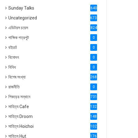
Sunday Talks
640
Uncategorized
6738
এডিটরস চয়েস
824
পাক্ষিক পত্রপুট
0
বইচর্চা
0
বিনোদন
0
বিবিধ
0
বিশেষ সংখ্যা
2686
রাজনীতি
0
শিকড়ের সন্ধানে
731
সাহিত্য Cafe
1321
সাহিত্য Droom
1488
সাহিত্য Hoichoi
1027
সাহিত্য Hut
1769