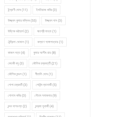
ইন্দ্রাণী ঘোষ (11)
ইমতিয়াজ কবির (3)
উজ্জ্বল কুমার মল্লিক (55)
উজ্জ্বল দাস (3)
উষ্ণিক ভট্টাচার্য (2)
ঋতশ্রী মান্না (1)
ঐন্দ্রিলা ঘোষাল (1)
কল্যাণ গঙ্গোপাধ্যায় (1)
কাজল দত্ত (4)
কুমার আশীষ রায় (8)
কেতকী বসু (3)
কৌশিক চক্রবর্ত্তী (21)
কৌশিক মন্ডল (1)
গীতালি ঘোষ (1)
গোপা চক্রবর্তী (3)
গোবিন্দ ব্যানার্জী (5)
গোলাম কবির (3)
গৌতম সমাজদার (9)
চন্দন দাশগুপ্ত (2)
চন্দ্রমা মুখার্জী (4)
চন্দ্রশেখর ভট্টাচার্য (1)
চিরঞ্জীব হালদার (11)