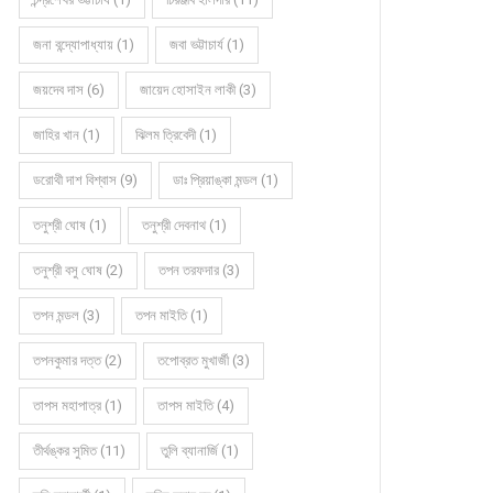
জনা বন্দ্যোপাধ্যায় (1)
জবা ভট্টাচার্য (1)
জয়দেব দাস (6)
জায়েদ হোসাইন লাকী (3)
জাহির খান (1)
ঝিলম ত্রিবেদী (1)
ডরোথী দাশ বিশ্বাস (9)
ডাঃ প্রিয়াঙ্কা মন্ডল (1)
তনুশ্রী ঘোষ (1)
তনুশ্রী দেবনাথ (1)
তনুশ্রী বসু ঘোষ (2)
তপন তরফদার (3)
তপন মন্ডল (3)
তপন মাইতি (1)
তপনকুমার দত্ত (2)
তপোব্রত মুখার্জী (3)
তাপস মহাপাত্র (1)
তাপস মাইতি (4)
তীর্থঙ্কর সুমিত (11)
তুলি ব্যানার্জি (1)