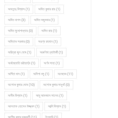
অমলেন্দু বিশ্বাস (1)
অমিত কুমার রায় (1)
অমিত বাগল (3)
অমিত মজুমদার (1)
অমিত মুখোপাধ্যায় (0)
অমিত রায় (1)
অমিতাভ সরকার (0)
অরণ্য রহমান (1)
অরিত্রা জুন ঘোষ (1)
অরুণিমা চ্যাটার্জী (1)
অর্কজ্যোতি ভট্টাচার্য্য (1)
অর্ণব সাহা (1)
অর্পিতা দাস (1)
অলিপা বসু (1)
অংশুদেব (11)
অশোক কুমার ঘোষ (10)
অশোক কুমার সাধুখাঁ (0)
অসীম বিশ্বাস (1)
আবু আফজাল সালেহ (1)
আলতাফ হোসেন উজ্জ্বল (1)
আল্পি বিশ্বাস (1)
আশীষ কুমার চক্রবর্তী (11)
ইত্যাদি (1)