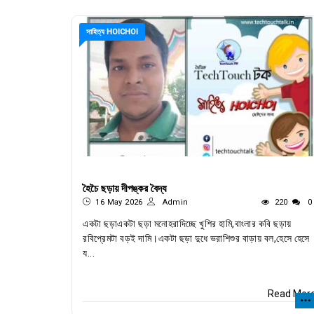
সাহিত্য HOICHOI
হৈচৈ ছড়ায় দীপঙ্কর বৈদ্য
16 May 2026
Admin
220
0
একটা ছড়াএকটা ছড়া মনোহরাদিচ্ছে খুশির হামি,বাংলার কবি ছড়ায়
রবিপ্রেমটা বড়ই দামি।একটা ছড়া দুধে ভরাশিশুর বাড়ায় বল,হেসে হেসে
য...
Read Mor