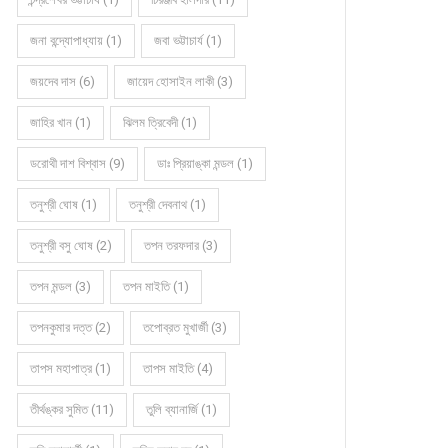
জনা বন্দ্যোপাধ্যায় (1)
জবা ভট্টাচার্য (1)
জয়দেব দাস (6)
জায়েদ হোসাইন লাকী (3)
জাহির খান (1)
ঝিলম ত্রিবেদী (1)
ডরোথী দাশ বিশ্বাস (9)
ডাঃ প্রিয়াঙ্কা মন্ডল (1)
তনুশ্রী ঘোষ (1)
তনুশ্রী দেবনাথ (1)
তনুশ্রী বসু ঘোষ (2)
তপন তরফদার (3)
তপন মন্ডল (3)
তপন মাইতি (1)
তপনকুমার দত্ত (2)
তপোব্রত মুখার্জী (3)
তাপস মহাপাত্র (1)
তাপস মাইতি (4)
তীর্থঙ্কর সুমিত (11)
তুলি ব্যানার্জি (1)