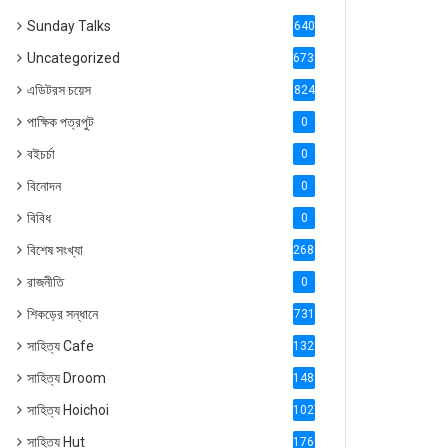
Sunday Talks
640
Uncategorized
6738
এডিটরস চয়েস
824
পাক্ষিক পত্রপুট
0
বইচর্চা
0
বিনোদন
0
বিবিধ
0
বিশেষ সংখ্যা
2686
রাজনীতি
0
শিকড়ের সন্ধানে
731
সাহিত্য Cafe
1321
সাহিত্য Droom
1488
সাহিত্য Hoichoi
1027
সাহিত্য Hut
1769