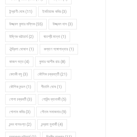
ইন্দ্রাণী ঘোষ (11)
ইমতিয়াজ কবির (3)
উজ্জ্বল কুমার মল্লিক (55)
উজ্জ্বল দাস (3)
উষ্ণিক ভট্টাচার্য (2)
ঋতশ্রী মান্না (1)
ঐন্দ্রিলা ঘোষাল (1)
কল্যাণ গঙ্গোপাধ্যায় (1)
কাজল দত্ত (4)
কুমার আশীষ রায় (8)
কেতকী বসু (3)
কৌশিক চক্রবর্ত্তী (21)
কৌশিক মন্ডল (1)
গীতালি ঘোষ (1)
হৈচৈ কবিতায় দীপঙ্কর বৈদ্য
হৈচৈ কবিতায় দীপঙ্কর বৈদ্য
গোপা চক্রবর্তী (3)
গোবিন্দ ব্যানার্জী (5)
গোলাম কবির (3)
গৌতম সমাজদার (9)
চন্দন দাশগুপ্ত (2)
চন্দ্রমা মুখার্জী (4)
চন্দ্রশেখর ভট্টাচার্য (1)
চিরঞ্জীব হালদার (11)