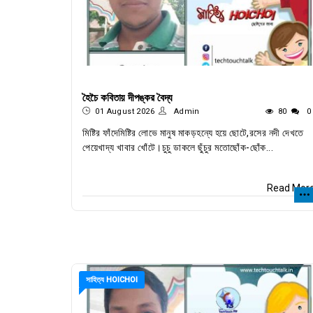
হৈচৈ কবিতায় দীপঙ্কর বৈদ্য
01 August 2026
Admin
80
0
মিষ্টির ফাঁদেমিষ্টির লোভে মানুষ মাকড়হন্যে হয়ে ছোটে,রসের নদী দেখতে
পেয়েখাদ্য খাবার খোঁটে।চুচু ডাকলে ছুঁচুর মতোছোঁক-ছোঁক...
Read Mor
সাহিত্য HOICHOI