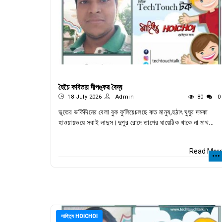
হৈচৈ কবিতায় দীপঙ্কর বৈদ্য
18 July 2026
Admin
80
0
ভূতের ভর্কিদিনের বেলা বুক ফুলিয়েচলছে কত মানুষ,হঠাৎ ঘুঘুর দমকা
হাওয়ায়ভয়ে সবাই লাদুস।দুপুর রোদে তাপের ঘায়েঠিক থাকে না মাথ...
Read Mor
সাহিত্য HOICHOI