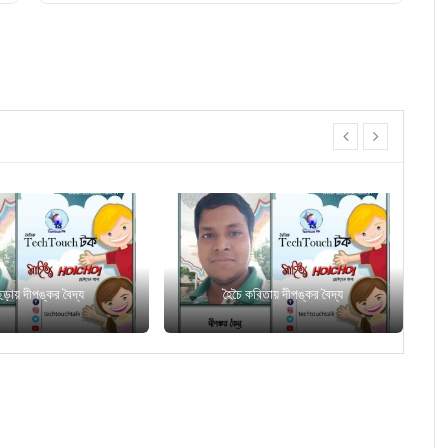
prev
next
বিতায় দীপঙ্কর বৈদ্য
হৈচৈ কবিতায় দীপঙ্কর বৈদ্য