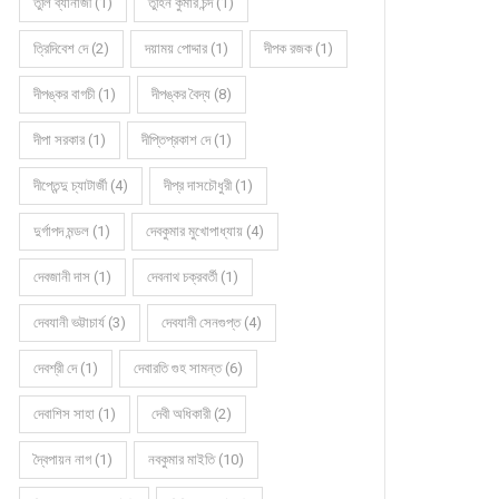
তুলি ব্যানার্জী (1)
তুহিন কুমার চন্দ (1)
ত্রিদিবেশ দে (2)
দয়াময় পোদ্দার (1)
দীপক রজক (1)
দীপঙ্কর বাগচী (1)
দীপঙ্কর বৈদ্য (8)
দীপা সরকার (1)
দীপ্তিপ্রকাশ দে (1)
দীপ্তেন্দু চ্যাটার্জী (4)
দীপ্র দাসচৌধুরী (1)
দুর্গাপদ মন্ডল (1)
দেবকুমার মুখোপাধ্যায় (4)
দেবজানী দাস (1)
দেবনাথ চক্রবর্তী (1)
দেবযানী ভট্টাচার্য (3)
দেবযানী সেনগুপ্ত (4)
দেবশ্রী দে (1)
দেবারতি গুহ সামন্ত (6)
দেবাশিস সাহা (1)
দেবী অধিকারী (2)
দ্বৈপায়ন নাগ (1)
নবকুমার মাইতি (10)