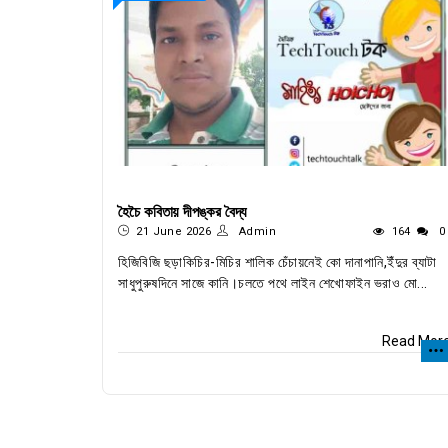
হৈচৈ কবিতায় দীপঙ্কর বৈদ্য
21 June 2026
Admin
164
0
হিজিবিজি ছড়াকিচির-মিচির শালিক চেঁচায়নেই কো দানাপানি,ইঁদুর ব্যাটা
সাধুপুরুষদিনে সাজে কানি।চলতে পথে লাইন শেখোফাইন ভরাও মো...
Read Mor