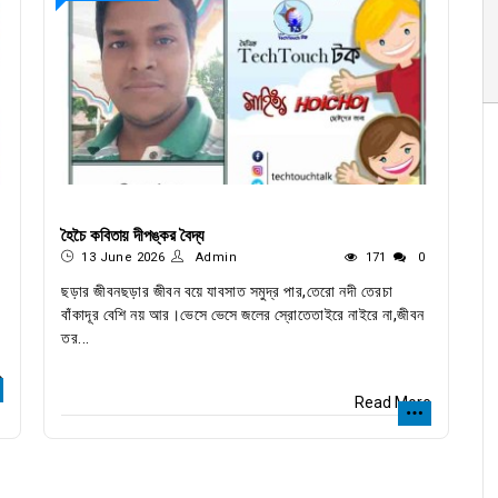
হৈচৈ কবিতায় দীপঙ্কর বৈদ্য
13 June 2026
Admin
171
0
ছড়ার জীবনছড়ার জীবন বয়ে যাবসাত সমুদ্র পার,তেরো নদী তেরচা
বাঁকাদূর বেশি নয় আর।ভেসে ভেসে জলের স্রোতেতাইরে নাইরে না,জীবন
তর...
e
Read More