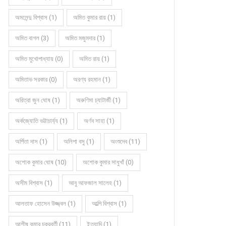
অমলেন্দু বিশ্বাস (1)
অমিত কুমার রায় (1)
অমিত বাগল (3)
অমিত মজুমদার (1)
অমিত মুখোপাধ্যায় (0)
অমিত রায় (1)
অমিতাভ সরকার (0)
অরণ্য রহমান (1)
অরিত্রা জুন ঘোষ (1)
অরুণিমা চ্যাটার্জী (1)
অর্কজ্যোতি ভট্টাচার্য্য (1)
অর্ণব সাহা (1)
অর্পিতা দাস (1)
অলিপা বসু (1)
অংশুদেব (11)
অশোক কুমার ঘোষ (10)
অশোক কুমার সাধুখাঁ (0)
অসীম বিশ্বাস (1)
আবু আফজাল সালেহ (1)
আলতাফ হোসেন উজ্জ্বল (1)
আল্পি বিশ্বাস (1)
আশীষ কুমার চক্রবর্তী (11)
ইত্যাদি (1)