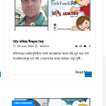
হৈচৈ কবিতায় দীপঙ্কর বৈদ্য
04 July 2026
Admin
83
0
কাঁটাগাছের চচ্চড়িপৃথিবীতে সবাই জানেজ্ঞানের আলো বড়ি,ভুল করে তাই
ইংরেজিতেমানুষ বলে সরি।পড়াশোনায় কাজে-কর্মেহবে নতুন সৃষ্টি...
e
Read More
সাহিত্য HOICHOI