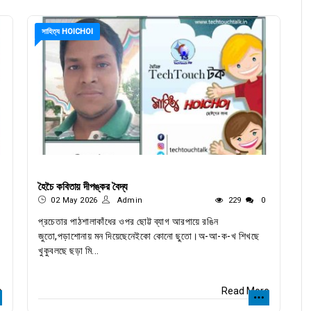
সাহিত্য HOICHOI
হৈচৈ কবিতায় দীপঙ্কর বৈদ্য
02 May 2026
Admin
229
0
প্রচেতার পাঠশালাকাঁধের ওপর ছোট্ট ব্যাগ আরপায়ে রঙিন
জুতো,পড়াশোনায় মন দিয়েছেনেইকো কোনো ছুতো।অ-আ-ক-খ শিখছে
খুকুবলছে ছড়া মি...
e
Read More