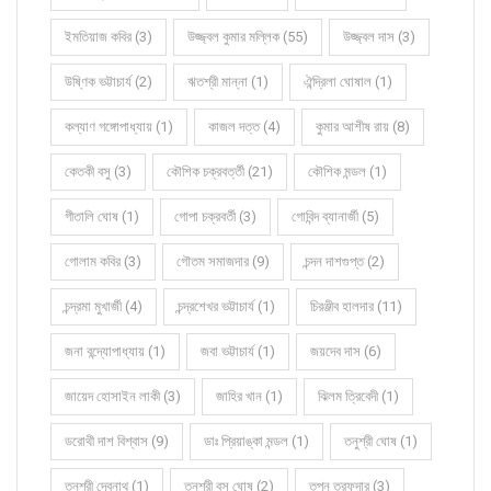
ইমতিয়াজ কবির (3)
উজ্জ্বল কুমার মল্লিক (55)
উজ্জ্বল দাস (3)
উষ্ণিক ভট্টাচার্য (2)
ঋতশ্রী মান্না (1)
ঐন্দ্রিলা ঘোষাল (1)
কল্যাণ গঙ্গোপাধ্যায় (1)
কাজল দত্ত (4)
কুমার আশীষ রায় (8)
কেতকী বসু (3)
কৌশিক চক্রবর্ত্তী (21)
কৌশিক মন্ডল (1)
গীতালি ঘোষ (1)
গোপা চক্রবর্তী (3)
গোবিন্দ ব্যানার্জী (5)
গোলাম কবির (3)
গৌতম সমাজদার (9)
চন্দন দাশগুপ্ত (2)
চন্দ্রমা মুখার্জী (4)
চন্দ্রশেখর ভট্টাচার্য (1)
চিরঞ্জীব হালদার (11)
জনা বন্দ্যোপাধ্যায় (1)
জবা ভট্টাচার্য (1)
জয়দেব দাস (6)
জায়েদ হোসাইন লাকী (3)
জাহির খান (1)
ঝিলম ত্রিবেদী (1)
ডরোথী দাশ বিশ্বাস (9)
ডাঃ প্রিয়াঙ্কা মন্ডল (1)
তনুশ্রী ঘোষ (1)
তনুশ্রী দেবনাথ (1)
তনুশ্রী বসু ঘোষ (2)
তপন তরফদার (3)