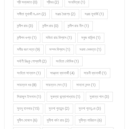
শ্রী সদ্যজাত (0)
শ্রীধর (2)
সংঘমিত্রা (1)
সঙ্গীতা মুখার্জী মণ্ডল (2)
সঞ্জয় বৈরাগ্য (2)
সঞ্জয় মুখার্জি (1)
সন্দীপ রায় (3)
সন্দীপ রায় (0)
সন্দীপ রায় নীল (1)
সন্দীপন গুপ্ত (1)
সবিতা রায় বিশ্বাস (1)
সবুজ বাসিন্দা (1)
সমীর বরণ দত্ত (9)
সম্পদ বিশ্বাস (1)
সরমা দেবদত্ত (1)
সর্বাণী রিঙ্কু গোস্বামী (2)
সংহিতা ভৌমিক (1)
সংহিতা সান্যাল (1)
সান্ত্বনা ব্যানার্জী (4)
সায়নী ব্যানার্জী (1)
সায়ন্তন ধর (8)
সায়ন্তন সেন (1)
সাহানা নন্দন (1)
সিরাজুল ইসলাম (1)
সুকন্যা বন্দ্যোপাধ্যায় (1)
সুকান্ত পাল (3)
সুতনু হালদার (15)
সুতপা পুততুন্ড (2)
সুতপা পূততুণ্ড (3)
সুদীপ ঘোষাল (6)
সুদীপা বর্মণ রায় (2)
সুদীপ্ত পারিয়াল (6)