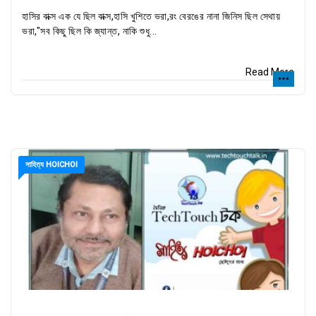
হাসির বাক্স এক যে ছিল বাক্স,হাসি খুশিতে ভরা,রং বেরঙের নানা জিনিস ছিল সেথায়
ভরা,"সব কিছু ছিল কি জ্যান্ত, নাকি শুধু...
Read More
সাহিত্য HOICHOI