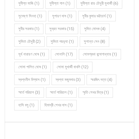
সুদীপ্ত মাজি (1)
সুদীপ্তা পাল (1)
সুদীপ্তা রায় চৌধুরী মুখার্জী (6)
সুদেষ্ণা সিনহা (1)
সুপায়ণ দাস (1)
সুবীর কুমার ভট্টাচার্য (1)
সুবীর সরকার (1)
সুব্রত সরকার (15)
সুমিত মোদক (4)
সুমিতা চৌধুরী (2)
সুমিতা পয়ড়্যা (1)
সুশান্ত সেন (8)
সূর্য নারায়ণ ঘোষ (1)
সোনালি (17)
সোমপ্রভা বন্দোপাধ্যায় (1)
সোমা পালিত ঘোষ (1)
সোমা মুখার্জী বাবলি (12)
স্বপ্ননীল বিশ্বাস (1)
স্বপ্না মজুমদার (3)
স্মরজিৎ দত্ত (4)
স্মার্ত পরিয়াল (3)
স্মার্ত পারিয়াল (1)
স্মৃতি শেখর মিত্র (1)
হাসি বসু (1)
হিমাদ্রী শেখর দাস (1)