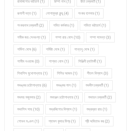
রামকিশোর ভট্টাচার্য (1)
রিম্পা নাথ (1)
রীতা চক্রবর্তী (1)
রূপালী দত্ত (1)
লোপামুদ্রা কুন্ডু (4)
শংকর হালদার (1)
শংকরনাথ চক্রবর্তী (2)
শমিত কর্মকার (1)
শমিতা ভট্টাচার্য (1)
শমীক জয় সেনগুপ্ত (1)
শম্পা রায় বোস (10)
শম্পা সামন্ত (3)
শর্মিলা ঘোষ (6)
শর্মিষ্ঠা ঘোষ (1)
শান্তনু ঘোষ (1)
শামীম নওয়াজ (0)
শাশ্বত বোস (1)
শিঞ্জিনী চ্যাটার্জী (1)
শিবাশিস মুখোপাধ্যায় (1)
শিশির আজম (1)
শীতল বিশ্বাস (3)
শুভঙ্কর চট্টোপাধ্যায় (6)
শুভঙ্কর পাল (1)
শুভদীপ চক্রবর্তী (1)
শুভময় মজুমদার (2)
শুভাঞ্জন চট্টোপাধ্যায় (1)
শুভায়ন চক্রবর্তী (2)
শুভাশিস সাহু (10)
শুভ্রকিশোর বিশ্বাস (1)
শুভ্রব্রত রায় (1)
শোভন মণ্ডল (1)
শ্যামল কুমার মিশ্র (1)
শ্রী অমিতাভ কর (2)