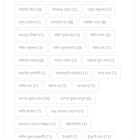
অনিন্দিতা মিত্র (0)
অনিরুদ্ধ সুব্রত (1)
অনুজ মজুমদার (1)
অনুপ ঘোষাল (1)
অন্নপূর্ণা দাস (8)
অভিজিৎ দত্ত (8)
অমলেন্দু বিশ্বাস (1)
অমিত কুমার রায় (1)
অমিত বাগল (3)
অমিত মজুমদার (1)
অমিত মুখোপাধ্যায় (0)
অমিত রায় (1)
অমিতাভ সরকার (0)
অরণ্য রহমান (1)
অরিত্রা জুন ঘোষ (1)
অরুণিমা চ্যাটার্জী (1)
অর্কজ্যোতি ভট্টাচার্য্য (1)
অর্ণব সাহা (1)
অর্পিতা দাস (1)
অলিপা বসু (1)
অংশুদেব (11)
অশোক কুমার ঘোষ (10)
অশোক কুমার সাধুখাঁ (0)
অসীম বিশ্বাস (1)
আবু আফজাল সালেহ (1)
আলতাফ হোসেন উজ্জ্বল (1)
আল্পি বিশ্বাস (1)
আশীষ কুমার চক্রবর্তী (11)
ইত্যাদি (1)
ইন্দ্রাণী ঘোষ (11)