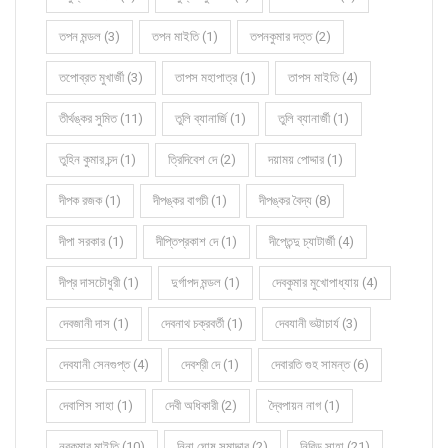
তপন মন্ডল (3)
তপন মাইতি (1)
তপনকুমার দত্ত (2)
তপোব্রত মুখার্জী (3)
তাপস মহাপাত্র (1)
তাপস মাইতি (4)
তীর্থঙ্কর সুমিত (11)
তুলি ব্যানার্জি (1)
তুলি ব্যানার্জী (1)
তুহিন কুমার চন্দ (1)
ত্রিদিবেশ দে (2)
দয়াময় পোদ্দার (1)
দীপক রজক (1)
দীপঙ্কর বাগচী (1)
দীপঙ্কর বৈদ্য (8)
দীপা সরকার (1)
দীপ্তিপ্রকাশ দে (1)
দীপ্তেন্দু চ্যাটার্জী (4)
দীপ্র দাসচৌধুরী (1)
দুর্গাপদ মন্ডল (1)
দেবকুমার মুখোপাধ্যায় (4)
দেবজানী দাস (1)
দেবনাথ চক্রবর্তী (1)
দেবযানী ভট্টাচার্য (3)
দেবযানী সেনগুপ্ত (4)
দেবশ্রী দে (1)
দেবারতি গুহ সামন্ত (6)
দেবাশিস সাহা (1)
দেবী অধিকারী (2)
দ্বৈপায়ন নাগ (1)
নবকুমার মাইতি (10)
নিনা ঘোষ সমাদ্দার (2)
নিবিড় সাহা (21)