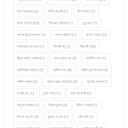
নিশা তালুকদার (2)
নিশীথ ষড়ংগী (1)
নীল দিগন্ত (1)
নীলম সামন্ত (20)
নীলাঞ্জনা ভট্টাচার্য (1)
নূপুর রায় (1)
পরাশর বন্দ্যোপাধ্যায় (1)
পল্লব ভট্টাচার্য (1)
পাভেল আমান (2)
পার্থসারথি মহাপাত্র (1)
পিনাকী বসু (1)
পিয়াংকী (16)
পীযূষ কান্তি সরকার (1)
প্রণব কুমার বসু (5)
প্রতীতি গুপ্ত (1)
প্রতীমরাজ ভট্টাচার্য (2)
প্রদীপ গুপ্ত (8)
প্রদীপ মুখোপাধ্যায় (4)
প্রদীপ সরকার (3)
প্রভাত রঞ্জন ভট্টাচার্য্য (4)
প্রাণজি বসাক (1)
বনশ্রী রায় (1)
বন্দনা পাত্র (1)
বন্যা ব্যানার্জী (3)
বাসুদেব সরকার (1)
বিক্রম মন্ডল (0)
বিদিশা সরকার (1)
বিশাখা বসু রায় (4)
বৃন্দাবন মণ্ডল (1)
বেবী সাউ (1)