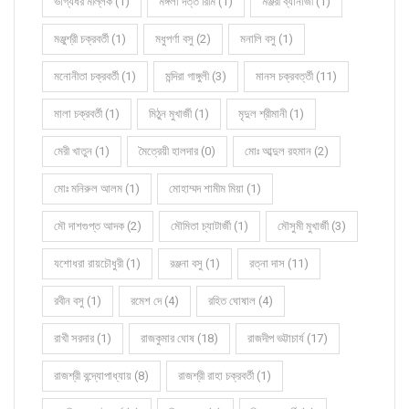
ভাগ্যধর মল্লিক (1)
মঙ্গলা দত্ত রিমি (1)
মঞ্জরী ব্যানার্জী (1)
মঞ্জুশ্রী চক্রবর্তী (1)
মধুপর্ণা বসু (2)
মনালি বসু (1)
মনোনীতা চক্রবর্তী (1)
মন্দিরা গাঙ্গুলী (3)
মানস চক্রবর্ত্তী (11)
মালা চক্রবর্তী (1)
মিঠুন মুখার্জী (1)
মৃদুল শ্রীমানী (1)
মেরী খাতুন (1)
মৈত্রেয়ী হালদার (0)
মোঃ আব্দুল রহমান (2)
মোঃ মনিরুল আলম (1)
মোহাম্মদ শামীম মিয়া (1)
মৌ দাশগুপ্ত আদক (2)
মৌমিতা চ্যাটার্জী (1)
মৌসুমী মুখার্জী (3)
যশোধরা রায়চৌধুরী (1)
রঞ্জনা বসু (1)
রত্না দাস (11)
রবীন বসু (1)
রমেশ দে (4)
রহিত ঘোষাল (4)
রাখী সরদার (1)
রাজকুমার ঘোষ (18)
রাজদীপ ভট্টাচার্য (17)
রাজশ্রী বন্দ্যোপাধ্যায় (8)
রাজশ্রী রাহা চক্রবর্তী (1)