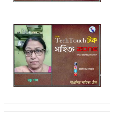
কবিতায় ডরোথী দাশ বিশ্বাস
অণুগল্পে রত্না দাস