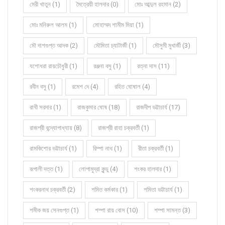
মেরী খাতুন (1)
মৈত্রেয়ী হালদার (0)
মোঃ আব্দুল রহমান (2)
মোঃ মনিরুল আলম (1)
মোহাম্মদ শামীম মিয়া (1)
মৌ দাশগুপ্ত আদক (2)
মৌমিতা চ্যাটার্জী (1)
মৌসুমী মুখার্জী (3)
যশোধরা রায়চৌধুরী (1)
রঞ্জনা বসু (1)
রত্না দাস (11)
রবীন বসু (1)
রমেশ দে (4)
রহিত ঘোষাল (4)
রাখী সরদার (1)
রাজকুমার ঘোষ (18)
রাজদীপ ভট্টাচার্য (17)
রাজশ্রী বন্দ্যোপাধ্যায় (8)
রাজশ্রী রাহা চক্রবর্তী (1)
রামকিশোর ভট্টাচার্য (1)
রিম্পা নাথ (1)
রীতা চক্রবর্তী (1)
রূপালী দত্ত (1)
লোপামুদ্রা কুন্ডু (4)
শংকর হালদার (1)
শংকরনাথ চক্রবর্তী (2)
শমিত কর্মকার (1)
শমিতা ভট্টাচার্য (1)
শমীক জয় সেনগুপ্ত (1)
শম্পা রায় বোস (10)
শম্পা সামন্ত (3)