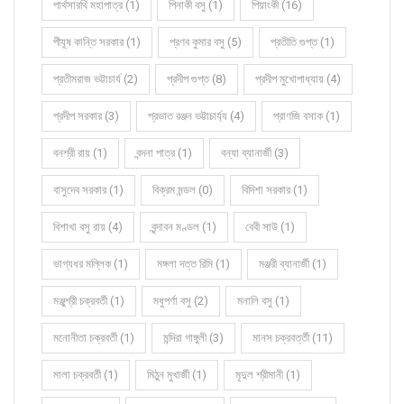
পার্থসারথি মহাপাত্র (1)
পিনাকী বসু (1)
পিয়াংকী (16)
পীযূষ কান্তি সরকার (1)
প্রণব কুমার বসু (5)
প্রতীতি গুপ্ত (1)
প্রতীমরাজ ভট্টাচার্য (2)
প্রদীপ গুপ্ত (8)
প্রদীপ মুখোপাধ্যায় (4)
প্রদীপ সরকার (3)
প্রভাত রঞ্জন ভট্টাচার্য্য (4)
প্রাণজি বসাক (1)
বনশ্রী রায় (1)
বন্দনা পাত্র (1)
বন্যা ব্যানার্জী (3)
বাসুদেব সরকার (1)
বিক্রম মন্ডল (0)
বিদিশা সরকার (1)
বিশাখা বসু রায় (4)
বৃন্দাবন মণ্ডল (1)
বেবী সাউ (1)
ভাগ্যধর মল্লিক (1)
মঙ্গলা দত্ত রিমি (1)
মঞ্জরী ব্যানার্জী (1)
মঞ্জুশ্রী চক্রবর্তী (1)
মধুপর্ণা বসু (2)
মনালি বসু (1)
মনোনীতা চক্রবর্তী (1)
মন্দিরা গাঙ্গুলী (3)
মানস চক্রবর্ত্তী (11)
মালা চক্রবর্তী (1)
মিঠুন মুখার্জী (1)
মৃদুল শ্রীমানী (1)