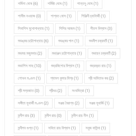
শর্মিলা ঘোষ (6)
শর্মিষ্ঠা ঘোষ (1)
শান্তনু ঘোষ (1)
শামীম নওয়াজ (0)
শাশ্বত বোস (1)
শিঞ্জিনী চ্যাটার্জী (1)
শিবাশিস মুখোপাধ্যায় (1)
শিশির আজম (1)
শীতল বিশ্বাস (3)
শুভঙ্কর চট্টোপাধ্যায় (6)
শুভঙ্কর পাল (1)
শুভদীপ চক্রবর্তী (1)
শুভময় মজুমদার (2)
শুভাঞ্জন চট্টোপাধ্যায় (1)
শুভায়ন চক্রবর্তী (2)
শুভাশিস সাহু (10)
শুভ্রকিশোর বিশ্বাস (1)
শুভ্রব্রত রায় (1)
শোভন মণ্ডল (1)
শ্যামল কুমার মিশ্র (1)
শ্রী অমিতাভ কর (2)
শ্রী সদ্যজাত (0)
শ্রীধর (2)
সংঘমিত্রা (1)
সঙ্গীতা মুখার্জী মণ্ডল (2)
সঞ্জয় বৈরাগ্য (2)
সঞ্জয় মুখার্জি (1)
সন্দীপ রায় (3)
সন্দীপ রায় (0)
সন্দীপ রায় নীল (1)
সন্দীপন গুপ্ত (1)
সবিতা রায় বিশ্বাস (1)
সবুজ বাসিন্দা (1)