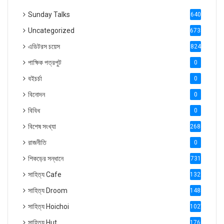
Sunday Talks
640
Uncategorized
6738
এডিটরস চয়েস
824
পাক্ষিক পত্রপুট
0
বইচর্চা
0
বিনোদন
0
বিবিধ
0
বিশেষ সংখ্যা
2686
রাজনীতি
0
শিকড়ের সন্ধানে
731
সাহিত্য Cafe
1321
সাহিত্য Droom
1488
সাহিত্য Hoichoi
1027
সাহিত্য Hut
1769