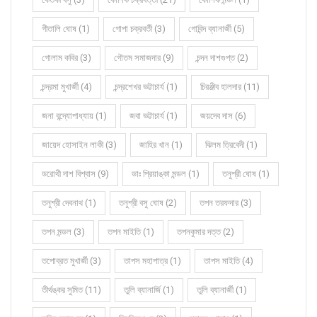
গীতালি ঘোষ (1)
গোপা চক্রবর্তী (3)
গোবিন্দ ব্যানার্জী (5)
গোলাম কবির (3)
গৌতম সমাজদার (9)
চন্দন দাশগুপ্ত (2)
চন্দ্রমা মুখার্জী (4)
চন্দ্রশেখর ভট্টাচার্য (1)
চিরঞ্জীব হালদার (11)
জনা বন্দ্যোপাধ্যায় (1)
জবা ভট্টাচার্য (1)
জয়দেব দাস (6)
জায়েদ হোসাইন লাকী (3)
জাহির খান (1)
ঝিলম ত্রিবেদী (1)
ডরোথী দাশ বিশ্বাস (9)
ডাঃ প্রিয়াঙ্কা মন্ডল (1)
তনুশ্রী ঘোষ (1)
তনুশ্রী দেবনাথ (1)
তনুশ্রী বসু ঘোষ (2)
তপন তরফদার (3)
তপন মন্ডল (3)
তপন মাইতি (1)
তপনকুমার দত্ত (2)
তপোব্রত মুখার্জী (3)
তাপস মহাপাত্র (1)
তাপস মাইতি (4)
তীর্থঙ্কর সুমিত (11)
তুলি ব্যানার্জি (1)
তুলি ব্যানার্জী (1)