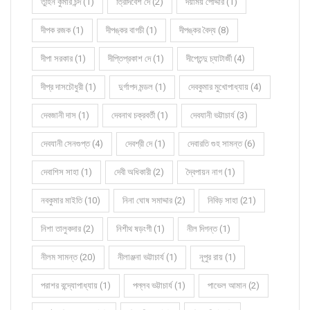
তুহিন কুমার চন্দ (1)
ত্রিদিবেশ দে (2)
দয়াময় পোদ্দার (1)
দীপক রজক (1)
দীপঙ্কর বাগচী (1)
দীপঙ্কর বৈদ্য (8)
দীপা সরকার (1)
দীপ্তিপ্রকাশ দে (1)
দীপ্তেন্দু চ্যাটার্জী (4)
দীপ্র দাসচৌধুরী (1)
দুর্গাপদ মন্ডল (1)
দেবকুমার মুখোপাধ্যায় (4)
দেবজানী দাস (1)
দেবনাথ চক্রবর্তী (1)
দেবযানী ভট্টাচার্য (3)
দেবযানী সেনগুপ্ত (4)
দেবশ্রী দে (1)
দেবারতি গুহ সামন্ত (6)
দেবাশিস সাহা (1)
দেবী অধিকারী (2)
দ্বৈপায়ন নাগ (1)
নবকুমার মাইতি (10)
নিনা ঘোষ সমাদ্দার (2)
নিবিড় সাহা (21)
নিশা তালুকদার (2)
নিশীথ ষড়ংগী (1)
নীল দিগন্ত (1)
নীলম সামন্ত (20)
নীলাঞ্জনা ভট্টাচার্য (1)
নূপুর রায় (1)
পরাশর বন্দ্যোপাধ্যায় (1)
পল্লব ভট্টাচার্য (1)
পাভেল আমান (2)