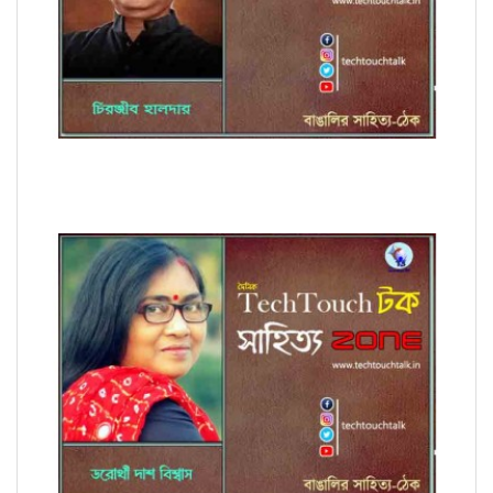
কবিতায় চিরঞ্জীব হালদার