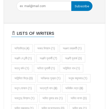
Subscribe
LISTS OF WRITERS
অগ্নিমিত্র (4)
অজয় বিশ্বাস (1)
অঞ্জনা চক্রবর্তী (1)
অঞ্জলি দে নন্দী (1)
অঞ্জলি মুখার্জী (7)
অঞ্জলী মুখার্জ (3)
অতনু বর্মন (1)
অনিতা মুখার্জী (1)
অনিন্দিতা নাথ (1)
অনিন্দিতা মিত্র (0)
অনিরুদ্ধ সুব্রত (1)
অনুজ মজুমদার (1)
অনুপ ঘোষাল (1)
অন্নপূর্ণা দাস (8)
অভিজিৎ দত্ত (8)
অমলেন্দু বিশ্বাস (1)
অমিত কুমার রায় (1)
অমিত বাগল (3)
অমিত মজুমদার (1)
অমিত মুখোপাধ্যায় (0)
অমিত রায় (1)