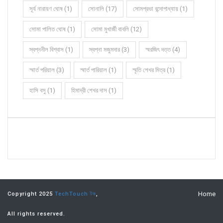
সূর্য নারায়ণ ঘোষ (1)
সোনালি (17)
সোমপ্রভা বন্দোপাধ্যায় (1)
সোমা পালিত ঘোষ (1)
সোমা মুখার্জী বাবলি (12)
স্বপ্ননীল বিশ্বাস (1)
স্বপ্না মজুমদার (3)
স্মরজিৎ দত্ত (4)
স্মার্ত পরিয়াল (3)
স্মার্ত পারিয়াল (1)
স্মৃতি শেখর মিত্র (1)
হাসি বসু (1)
হিমাদ্রী শেখর দাস (1)
Home
Copyright 2025
TechTouch টক
,
All rights reserved.