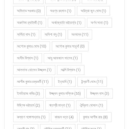
অমিতাভ সরকার (0)
অরণ্য রহমান (1)
অরিত্রা জুন ঘোষ (1)
অরুণিমা চ্যাটার্জী (1)
অর্কজ্যোতি ভট্টাচার্য্য (1)
অর্ণব সাহা (1)
অর্পিতা দাস (1)
অলিপা বসু (1)
অংশুদেব (11)
অশোক কুমার ঘোষ (10)
অশোক কুমার সাধুখাঁ (0)
অসীম বিশ্বাস (1)
আবু আফজাল সালেহ (1)
আলতাফ হোসেন উজ্জ্বল (1)
আল্পি বিশ্বাস (1)
আশীষ কুমার চক্রবর্তী (11)
ইত্যাদি (1)
ইন্দ্রাণী ঘোষ (11)
ইমতিয়াজ কবির (3)
উজ্জ্বল কুমার মল্লিক (55)
উজ্জ্বল দাস (3)
উষ্ণিক ভট্টাচার্য (2)
ঋতশ্রী মান্না (1)
ঐন্দ্রিলা ঘোষাল (1)
কল্যাণ গঙ্গোপাধ্যায় (1)
কাজল দত্ত (4)
কুমার আশীষ রায় (8)
কেতকী বসু (3)
কৌশিক চক্রবর্ত্তী (21)
কৌশিক মন্ডল (1)