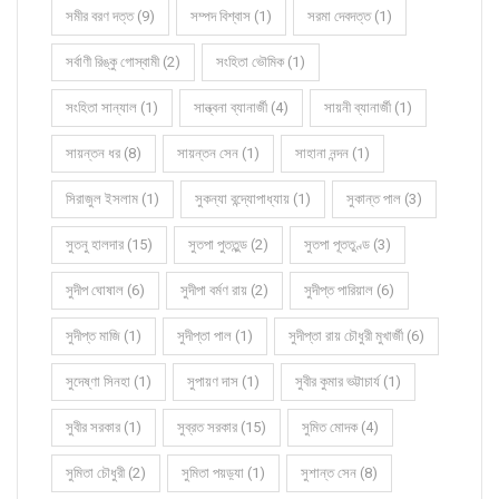
সমীর বরণ দত্ত (9)
সম্পদ বিশ্বাস (1)
সরমা দেবদত্ত (1)
সর্বাণী রিঙ্কু গোস্বামী (2)
সংহিতা ভৌমিক (1)
সংহিতা সান্যাল (1)
সান্ত্বনা ব্যানার্জী (4)
সায়নী ব্যানার্জী (1)
সায়ন্তন ধর (8)
সায়ন্তন সেন (1)
সাহানা নন্দন (1)
সিরাজুল ইসলাম (1)
সুকন্যা বন্দ্যোপাধ্যায় (1)
সুকান্ত পাল (3)
সুতনু হালদার (15)
সুতপা পুততুন্ড (2)
সুতপা পূততুণ্ড (3)
সুদীপ ঘোষাল (6)
সুদীপা বর্মণ রায় (2)
সুদীপ্ত পারিয়াল (6)
সুদীপ্ত মাজি (1)
সুদীপ্তা পাল (1)
সুদীপ্তা রায় চৌধুরী মুখার্জী (6)
সুদেষ্ণা সিনহা (1)
সুপায়ণ দাস (1)
সুবীর কুমার ভট্টাচার্য (1)
সুবীর সরকার (1)
সুব্রত সরকার (15)
সুমিত মোদক (4)
সুমিতা চৌধুরী (2)
সুমিতা পয়ড়্যা (1)
সুশান্ত সেন (8)