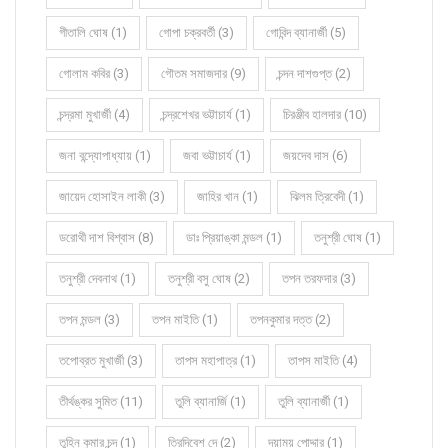
গীতালি ঘোষ (1)
গোপা চক্রবর্তী (3)
গোবিন্দ ব্যানার্জী (5)
গোলাম কবির (3)
গৌতম সমাজদার (9)
চন্দন দাশগুপ্ত (2)
চন্দ্রমা মুখার্জী (4)
চন্দ্রশেখর ভট্টাচার্য (1)
চিরঞ্জীব হালদার (10)
জনা বন্দ্যোপাধ্যায় (1)
জবা ভট্টাচার্য (1)
জয়দেব দাস (6)
জায়েদ হোসাইন লাকী (3)
জাহির খান (1)
ঝিলম ত্রিবেদী (1)
ডরোথী দাশ বিশ্বাস (8)
ডাঃ প্রিয়াঙ্কা মন্ডল (1)
তনুশ্রী ঘোষ (1)
তনুশ্রী দেবনাথ (1)
তনুশ্রী বসু ঘোষ (2)
তপন তরফদার (3)
তপন মন্ডল (3)
তপন মাইতি (1)
তপনকুমার দত্ত (2)
তপোব্রত মুখার্জী (3)
তাপস মহাপাত্র (1)
তাপস মাইতি (4)
তীর্থঙ্কর সুমিত (11)
তুলি ব্যানার্জি (1)
তুলি ব্যানার্জী (1)
তুহিন কুমার চন্দ (1)
ত্রিদিবেশ দে (2)
দয়াময় পোদ্দার (1)