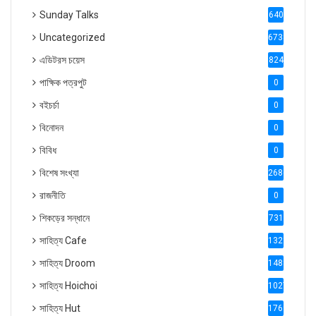
Sunday Talks
640
Uncategorized
6738
এডিটরস চয়েস
824
পাক্ষিক পত্রপুট
0
বইচর্চা
0
বিনোদন
0
বিবিধ
0
বিশেষ সংখ্যা
2686
রাজনীতি
0
শিকড়ের সন্ধানে
731
সাহিত্য Cafe
1321
সাহিত্য Droom
1488
সাহিত্য Hoichoi
1027
সাহিত্য Hut
1769