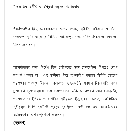
*সামাজিক দুর্নীতি ও দুষ্ক্রিয়া সমূহের প্রতিরোধ।
*সর্বশ্রেণীর হিন্দু জনসাধারণের ভেতর প্রেম, প্রীতি, সৌহৃদ্য ও মিলন
সংস্থাপনপূর্বক অন্যান্য বিভিন্ন ধর্ম-সম্প্রদায়ের সহিত ঐক্য ও সখ্য ও
মিলন সংসাধন।
আচার্যদেবের কড়া নির্দেশ ছিল রক্ষীদলের সঙ্গে রাজনৈতিক বিষয়ের কোন
সম্পর্ক থাকবে না। এই রক্ষীদল নিয়ে তৎকালীন সময়ের বিশিষ্ট নেতৃবৃন্দ
প্রশংসায় পঞ্চমুখ ছিলেন। কলকাতা হাইকোর্টের প্রধান বিচারপতি স্যার
মন্মথনাথ মুখোপাধ্যায়, মহা মহাপাধ্যায় কবিরাজ গণনাথ সেন সরস্বতী,
প্রখ্যাত সাহিত্যিক ও দার্শনিক শ্রীযুক্ত হীরেন্দ্রনাথ দত্ত, ব্যারিস্টারে
শ্রীযুক্ত বি.পি চ্যাটার্জী প্রমুখ ব্যক্তিগণ রক্ষী দল তথা আচার্যদেবের
কর্মদক্ষতার বিশেষ প্রশংসা করলেন।
(ক্রমশ)