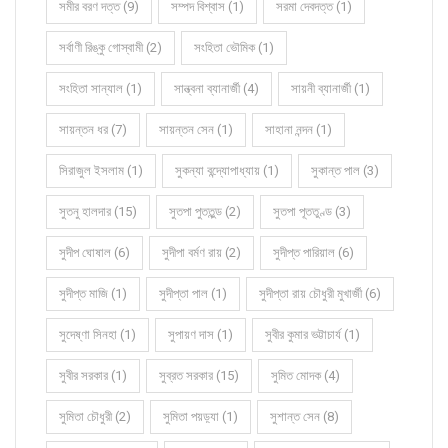
সমীর বরণ দত্ত (9)
সম্পদ বিশ্বাস (1)
সরমা দেবদত্ত (1)
সর্বাণী রিঙ্কু গোস্বামী (2)
সংহিতা ভৌমিক (1)
সংহিতা সান্যাল (1)
সান্ত্বনা ব্যানার্জী (4)
সায়নী ব্যানার্জী (1)
সায়ন্তন ধর (7)
সায়ন্তন সেন (1)
সাহানা নন্দন (1)
সিরাজুল ইসলাম (1)
সুকন্যা বন্দ্যোপাধ্যায় (1)
সুকান্ত পাল (3)
সুতনু হালদার (15)
সুতপা পুততুন্ড (2)
সুতপা পূততুণ্ড (3)
সুদীপ ঘোষাল (6)
সুদীপা বর্মণ রায় (2)
সুদীপ্ত পারিয়াল (6)
সুদীপ্ত মাজি (1)
সুদীপ্তা পাল (1)
সুদীপ্তা রায় চৌধুরী মুখার্জী (6)
সুদেষ্ণা সিনহা (1)
সুপায়ণ দাস (1)
সুবীর কুমার ভট্টাচার্য (1)
সুবীর সরকার (1)
সুব্রত সরকার (15)
সুমিত মোদক (4)
সুমিতা চৌধুরী (2)
সুমিতা পয়ড়্যা (1)
সুশান্ত সেন (8)