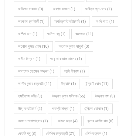
অমিতাভ সরকার (0)
অরণ্য রহমান (1)
অরিত্রা জুন ঘোষ (1)
অরুণিমা চ্যাটার্জী (1)
অর্কজ্যোতি ভট্টাচার্য্য (1)
অর্ণব সাহা (1)
অর্পিতা দাস (1)
অলিপা বসু (1)
অংশুদেব (11)
অশোক কুমার ঘোষ (10)
অশোক কুমার সাধুখাঁ (0)
অসীম বিশ্বাস (1)
আবু আফজাল সালেহ (1)
আলতাফ হোসেন উজ্জ্বল (1)
আল্পি বিশ্বাস (1)
আশীষ কুমার চক্রবর্তী (11)
ইত্যাদি (1)
ইন্দ্রাণী ঘোষ (11)
ইমতিয়াজ কবির (3)
উজ্জ্বল কুমার মল্লিক (55)
উজ্জ্বল দাস (3)
উষ্ণিক ভট্টাচার্য (2)
ঋতশ্রী মান্না (1)
ঐন্দ্রিলা ঘোষাল (1)
কল্যাণ গঙ্গোপাধ্যায় (1)
কাজল দত্ত (4)
কুমার আশীষ রায় (8)
কেতকী বসু (3)
কৌশিক চক্রবর্ত্তী (21)
কৌশিক মন্ডল (1)