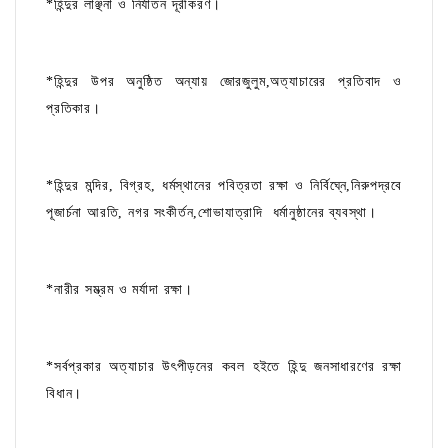
*হিন্দুর লাঞ্ছনা ও নির্যাতন দূরীকরণ।
*হিন্দুর উপর অনুষ্ঠিত অন্যায় জোরজুলুম,অত্যাচারের প্রতিবাদ ও
প্রতিকার।
*হিন্দুর মন্দির, বিগ্রহ, ধর্মস্থানের পবিত্রতা রক্ষা ও নির্বিঘ্নে,নিরুপদ্রবে
পূজার্চনা আরতি, নগর সংকীর্তন,শোভাযাত্রাদি ধর্মানুষ্ঠানের ব্যবস্থা।
*নারীর সম্ভ্রম ও মর্যাদা রক্ষা।
*সর্বপ্রকার অত্যাচার উৎপীড়নের কবল হইতে হিন্দু জনসাধারণের রক্ষা
বিধান।