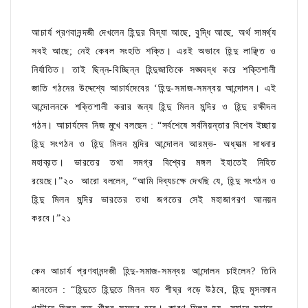
আচার্য প্রণবানন্দজী দেখলেন হিন্দুর বিদ্যা আছে, বুদ্ধি আছে, অর্থ সামর্থ্য
সবই আছে; নেই কেবল সংহতি শক্তি। এরই অভাবে হিন্দু লাঞ্ছিত ও
নির্যাতিত। তাই ছিন্ন-বিচ্ছিন্ন হিন্দুজাতিকে সঙ্ঘবদ্ধ করে শক্তিশালী
জাতি গঠনের উদ্দেশ্যে আচার্যদেবের ‘হিন্দু-সমাজ-সমন্বয় আন্দোলন। এই
আন্দোলনকে শক্তিশালী করার জন্য হিন্দু মিলন মন্দির ও হিন্দু রক্ষীদল
গঠন। আচার্যদেব নিজ মুখে বলছেন : “সর্বশেষে সর্বনিয়ন্তার বিশেষ ইচ্ছায়
হিন্দু সংগঠন ও হিন্দু মিলন মন্দির আন্দোলন আরম্ভ- অধ্যাত্ম সাধনার
মহাব্রত। ভারতের তথা সমগ্র বিশ্বের মঙ্গল ইহাতেই নিহিত
রয়েছে।”২০ আরো বললেন, “আমি দিব্যচক্ষে দেখছি যে, হিন্দু সংগঠন ও
হিন্দু মিলন মন্দির ভারতের তথা জগতের সেই মহাজাগরণ আনয়ন
করবে।”২১
কেন আচার্য প্রণবানন্দজী হিন্দু-সমাজ-সমন্বয় আন্দোলন চাইলেন? তিনি
জানতেন : “হিন্দুতে হিন্দুতে মিলন যত শীঘ্র গড়ে উঠবে, হিন্দু মুসলমান