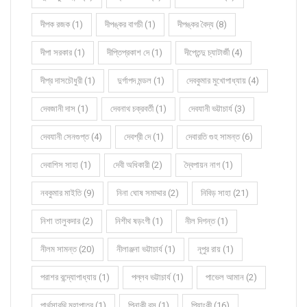
দীপক রজক (1)
দীপঙ্কর বাগচী (1)
দীপঙ্কর বৈদ্য (8)
দীপা সরকার (1)
দীপ্তিপ্রকাশ দে (1)
দীপ্তেন্দু চ্যাটার্জী (4)
দীপ্র দাসচৌধুরী (1)
দুর্গাপদ মন্ডল (1)
দেবকুমার মুখোপাধ্যায় (4)
দেবজানী দাস (1)
দেবনাথ চক্রবর্তী (1)
দেবযানী ভট্টাচার্য (3)
দেবযানী সেনগুপ্ত (4)
দেবশ্রী দে (1)
দেবারতি গুহ সামন্ত (6)
দেবাশিস সাহা (1)
দেবী অধিকারী (2)
দ্বৈপায়ন নাগ (1)
নবকুমার মাইতি (9)
নিনা ঘোষ সমাদ্দার (2)
নিবিড় সাহা (21)
নিশা তালুকদার (2)
নিশীথ ষড়ংগী (1)
নীল দিগন্ত (1)
নীলম সামন্ত (20)
নীলাঞ্জনা ভট্টাচার্য (1)
নূপুর রায় (1)
পরাশর বন্দ্যোপাধ্যায় (1)
পল্লব ভট্টাচার্য (1)
পাভেল আমান (2)
পার্থসারথি মহাপাত্র (1)
পিনাকী বসু (1)
পিয়াংকী (16)