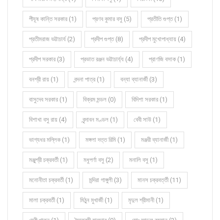
পীযূষ কান্তি সরকার (1)
প্রণব কুমার বসু (5)
প্রতীতি গুপ্ত (1)
প্রতীমরাজ ভট্টাচার্য (2)
প্রদীপ গুপ্ত (8)
প্রদীপ মুখোপাধ্যায় (4)
প্রদীপ সরকার (3)
প্রভাত রঞ্জন ভট্টাচার্য্য (4)
প্রাণজি বসাক (1)
বনশ্রী রায় (1)
বন্দনা পাত্র (1)
বন্যা ব্যানার্জী (3)
বাসুদেব সরকার (1)
বিক্রম মন্ডল (0)
বিদিশা সরকার (1)
বিশাখা বসু রায় (4)
বৃন্দাবন মণ্ডল (1)
বেবী সাউ (1)
ভাগ্যধর মল্লিক (1)
মঙ্গলা দত্ত রিমি (1)
মঞ্জরী ব্যানার্জী (1)
মঞ্জুশ্রী চক্রবর্তী (1)
মধুপর্ণা বসু (2)
মনালি বসু (1)
মনোনীতা চক্রবর্তী (1)
মন্দিরা গাঙ্গুলী (3)
মানস চক্রবর্ত্তী (11)
মালা চক্রবর্তী (1)
মিঠুন মুখার্জী (1)
মৃদুল শ্রীমানী (1)