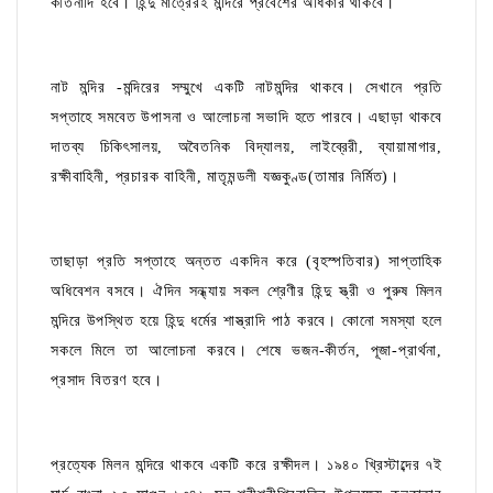
কীর্তনাদি হবে। হিন্দু মাত্রেরই মন্দিরে প্রবেশের অধিকার থাকবে।
নাট মন্দির -মন্দিরের সম্মুখে একটি নাটমন্দির থাকবে। সেখানে প্রতি
সপ্তাহে সমবেত উপাসনা ও আলোচনা সভাদি হতে পারবে। এছাড়া থাকবে
দাতব্য চিকিৎসালয়, অবৈতনিক বিদ্যালয়, লাইব্রেরী, ব্যায়ামাগার,
রক্ষীবাহিনী, প্রচারক বাহিনী, মাতৃমন্ডলী যজ্ঞকুণ্ড(তামার নির্মিত)।
তাছাড়া প্রতি সপ্তাহে অন্তত একদিন করে (বৃহস্পতিবার) সাপ্তাহিক
অধিবেশন বসবে। ঐদিন সন্ধ্যায় সকল শ্রেণীর হিন্দু স্ত্রী ও পুরুষ মিলন
মন্দিরে উপস্থিত হয়ে হিন্দু ধর্মের শাস্ত্রাদি পাঠ করবে। কোনো সমস্যা হলে
সকলে মিলে তা আলোচনা করবে। শেষে ভজন-কীর্তন, পূজা-প্রার্থনা,
প্রসাদ বিতরণ হবে।
প্রত্যেক মিলন মন্দিরে থাকবে একটি করে রক্ষীদল। ১৯৪০ খ্রিস্টাব্দের ৭ই