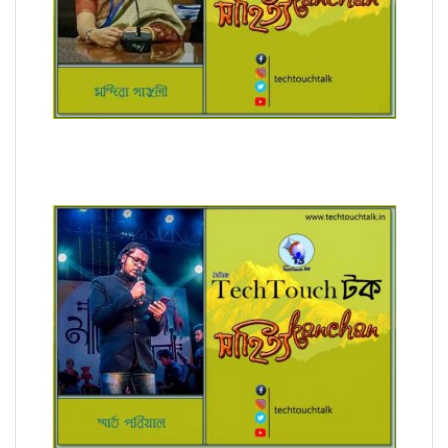
রূপচর্চা (ধারাবাহিক) মন্দিরা গাঙ্গুলী