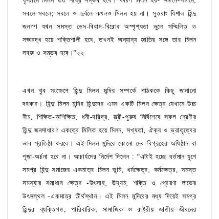
খৃস্টানে মিলন তত শীঘ্র সম্ভব হবে। কারণ মিলন হয়- সমানে-সমানে,
সবলে-সবলে; সবলে ও দুর্বলে কখনও মিলন হয় না। সুতরাং বিশাল হিন্দু
জনগণ যখন সমস্ত ভেদ-বিবাদ-বিরোধ অস্পৃশ্যতা ভুলে সম্মিলিত ও
সঙ্ঘবদ্ধ হয়ে শক্তিশালী হবে, তখনই অন্যান্য জাতির সঙ্গে তার মিলন
সহজ ও সম্ভব হবে।”২২
এখন খুব সংক্ষেপে হিন্দু মিলন মন্দির সম্পর্কে পাঠককে কিছু জানানো
দরকার। হিন্দু মিলন মন্দির হিন্দুদের এমন একটি মিলন ক্ষেত্র যেখানে উচ্চ
নীচ, শিক্ষিত-অশিক্ষিত, ধনী-দরিদ্র, স্ত্রী-পুরুষ নির্বিশেষে সকল শ্রেণীর
হিন্দু জনসাধারণ একত্রে মিলিত হয়ে মিলন, সখ্যতা, ঐক্য ও ভ্রাতৃত্বের
ভাব প্রতিষ্ঠা করবে। এই মিলন মন্দিরে কোনো দেব-বিগ্রহের অধিষ্ঠান বা
পূজা-অর্চনা হবে না। আচার্যদের নির্দেশ দিলেন : “এটাই হচ্ছে বর্তমান যুগে
সমগ্র হিন্দু সমাজের একমাত্র মিলন ভূমি, ধর্মক্ষেত্র, কর্মক্ষেত্র, সমস্ত
সমস্যার সমাধান ক্ষেত্র -উৎসাহ, উদ্যম, শক্তি ও প্রেরণা লাভের
উৎসস্থল -একমাত্র তীর্থস্থান। এই মিলন মন্দিরের মধ্য দিয়েই সমগ্র
হিন্দুর ব্যক্তিগত, পারিবারিক, সামাজিক ও রাষ্ট্রীয় জাতীয় জীবনের