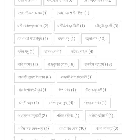
মেরী খাতুন (1)
মৈত্রেয়ী হালদার (0)
মোঃ আব্দুল রহমান (2)
মোঃ মনিরুল আলম (1)
মোহাম্মদ শামীম মিয়া (1)
মৌ দাশগুপ্ত আদক (2)
মৌমিতা চ্যাটার্জী (1)
মৌসুমী মুখার্জী (3)
যশোধরা রায়চৌধুরী (1)
রঞ্জনা বসু (1)
রত্না দাস (10)
রবীন বসু (1)
রমেশ দে (4)
রহিত ঘোষাল (4)
রাখী সরদার (1)
রাজকুমার ঘোষ (18)
রাজদীপ ভট্টাচার্য (17)
রাজশ্রী বন্দ্যোপাধ্যায় (8)
রাজশ্রী রাহা চক্রবর্তী (1)
রামকিশোর ভট্টাচার্য (1)
রিম্পা নাথ (1)
রীতা চক্রবর্তী (1)
রূপালী দত্ত (1)
লোপামুদ্রা কুন্ডু (4)
শংকর হালদার (1)
শংকরনাথ চক্রবর্তী (2)
শমিত কর্মকার (1)
শমিতা ভট্টাচার্য (1)
শমীক জয় সেনগুপ্ত (1)
শম্পা রায় বোস (10)
শম্পা সামন্ত (3)