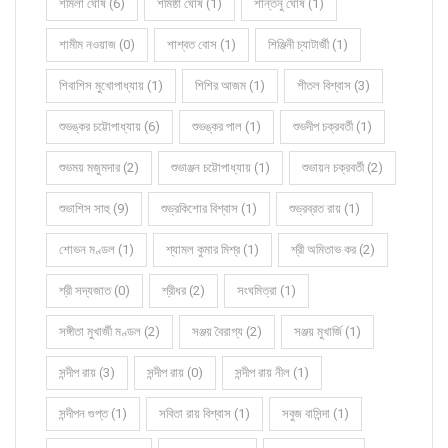
শর্মিলা ঘোষ (6)
শর্মিষ্ঠা ঘোষ (1)
শান্তনু ঘোষ (1)
শামীম নওয়াজ (0)
শাশ্বত বোস (1)
শিঞ্জিনী চ্যাটার্জী (1)
শিবাশিস মুখোপাধ্যায় (1)
শিশির আজম (1)
শীতল বিশ্বাস (3)
শুভঙ্কর চট্টোপাধ্যায় (6)
শুভঙ্কর পাল (1)
শুভদীপ চক্রবর্তী (1)
শুভময় মজুমদার (2)
শুভাঞ্জন চট্টোপাধ্যায় (1)
শুভায়ন চক্রবর্তী (2)
শুভাশিস সাহু (9)
শুভ্রকিশোর বিশ্বাস (1)
শুভ্রব্রত রায় (1)
শোভন মণ্ডল (1)
শ্যামল কুমার মিশ্র (1)
শ্রী অমিতাভ কর (2)
শ্রী সদ্যজাত (0)
শ্রীধর (2)
সংঘমিত্রা (1)
সঙ্গীতা মুখার্জী মণ্ডল (2)
সঞ্জয় বৈরাগ্য (2)
সঞ্জয় মুখার্জি (1)
সন্দীপ রায় (3)
সন্দীপ রায় (0)
সন্দীপ রায় নীল (1)
সন্দীপন গুপ্ত (1)
সবিতা রায় বিশ্বাস (1)
সবুজ বাসিন্দা (1)