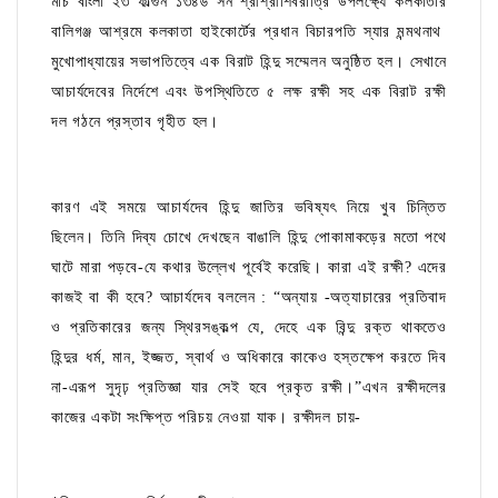
মার্চ বাংলা ২৩ ফাল্গুন ১৩৪৬ সন শ্রীশ্রীশিবরাত্রি উপলক্ষ্যে কলকাতার
বালিগঞ্জ আশ্রমে কলকাতা হাইকোর্টের প্রধান বিচারপতি স্যার মন্মথনাথ
মুখোপাধ্যায়ের সভাপতিত্বে এক বিরাট হিন্দু সম্মেলন অনুষ্ঠিত হল। সেখানে
আচার্যদেবের নির্দেশে এবং উপস্থিতিতে ৫ লক্ষ রক্ষী সহ এক বিরাট রক্ষী
দল গঠনে প্রস্তাব গৃহীত হল।
কারণ এই সময়ে আচার্যদেব হিন্দু জাতির ভবিষ্যৎ নিয়ে খুব চিন্তিত
ছিলেন। তিনি দিব্য চোখে দেখছেন বাঙালি হিন্দু পোকামাকড়ের মতো পথে
ঘাটে মারা পড়বে-যে কথার উল্লেখ পূর্বেই করেছি। কারা এই রক্ষী? এদের
কাজই বা কী হবে? আচার্যদেব বললেন : “অন্যায় -অত্যাচারের প্রতিবাদ
ও প্রতিকারের জন্য স্থিরসঙ্কল্প যে, দেহে এক বিন্দু রক্ত থাকতেও
হিন্দুর ধর্ম, মান, ইজ্জত, স্বার্থ ও অধিকারে কাকেও হস্তক্ষেপ করতে দিব
না-এরূপ সুদৃঢ় প্রতিজ্ঞা যার সেই হবে প্রকৃত রক্ষী।”এখন রক্ষীদলের
কাজের একটা সংক্ষিপ্ত পরিচয় নেওয়া যাক। রক্ষীদল চায়-