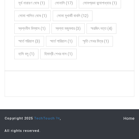
সূর্য নারায়ণ ঘোষ (1)
সোনালি (17)
সোমপ্রভা বন্দোপাধ্যায় (1)
সোমা পালিত ঘোষ (1)
সোমা মুখার্জী বাবলি (12)
স্বপ্ননীল বিশ্বাস (1)
স্বপ্না মজুমদার (3)
স্মরজিৎ দত্ত (4)
স্মার্ত পরিয়াল (3)
স্মার্ত পারিয়াল (1)
স্মৃতি শেখর মিত্র (1)
হাসি বসু (1)
হিমাদ্রী শেখর দাস (1)
Home
Copyright 2025
TechTouch টক
,
All rights reserved.