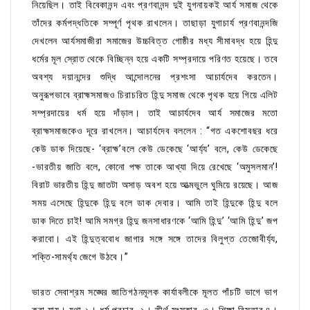
নিয়েছিল। তাই বিবেকানন্দ এবং প্রণবানন্দ দুই যুগনায়কই আর্য সমাজ থেকে
তাঁদের কর্মপদ্ধতিকে সম্পূর্ণ পৃথক রাখলেন। তাছাড়া যুগাচার্য প্রণবানন্দজি
দেখলেন আর্যসমাজীরা সমাজের উচ্চবিত্ত গোষ্ঠীর মধ্য সীমাবদ্ধ হয়ে হিন্দু
ধর্মের মূল স্রোত থেকে বিচ্ছিন্ন হয়ে একটি সম্প্রদায়ে পরিণত হয়েছে। তবে
অবশ্য দয়ানন্দের শুদ্ধি আন্দোলনের প্রশংসা আচার্যদেব করতেন।
অনুরূপভাবে ব্রাহ্মসমাজও চিরাচরিত হিন্দু সমাজ থেকে পৃথক হয়ে গিয়ে এলিট
সম্প্রদায়ের ধর্ম হয়ে দাঁড়াল। তাই আচার্যদেব আর্য সমাজের মতো
ব্রাহ্মসমাজকেও দূরে রাখলেন। আচার্যদেব বললেন : “গত একশোবছর ধরে
কেউ ডাক দিয়েছে- ‘ব্রাহ্ম’বলে কেউ ডেকেছে ‘আর্য্য’ বলে, কেউ ডেকেছে
-ভারতীয় জাতি বলে, কোনো পক্ষ তাকে আখ্যা দিয়ে রেখেছে ‘অমুসলমান’!
বিরাট ভারতীয় হিন্দু জাতটা অসাড় অবশ হয়ে আত্মভুলে ঘুমিয়ে রয়েছে। আজ
সময় এসেছে হিন্দুকে হিন্দু বলে ডাক দেবার। আমি তাই হিন্দুকে হিন্দু বলে
ডাক দিতে চাই! আমি সমগ্র হিন্দু জনসাধারণকে ‘আমি হিন্দু’ ‘আমি হিন্দু’ জপ
করাবো। এই হিন্দুত্ববোধ জাগার সঙ্গে সঙ্গে তাদের বিলুপ্ত তেজোবীর্য্য,
শক্তি-সামর্থ্য জেগে উঠবে।”
ভারত সেবাশ্রম সঙ্ঘের জাতিগঠনমূলক কার্যাবলীকে মূলত পাঁচটি ভাগে ভাগ