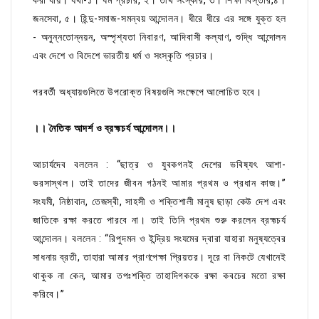
করা যায়। যথা-১। ধর্ম প্রচার, ২। তীর্থ সংস্কার, ৩। শিক্ষা বিস্তার,৪।
জনসেবা, ৫। হিন্দু-সমাজ-সমন্বয় আন্দোলন। ধীরে ধীরে এর সঙ্গে যুক্ত হল
- অনুন্নতোন্নয়ন, অস্পৃশ্যতা নিবারণ, আদিবাসী কল্যাণ, শুদ্ধি আন্দোলন
এবং দেশে ও বিদেশে ভারতীয় ধর্ম ও সংস্কৃতি প্রচার।
পরবর্তী অধ্যায়গুলিতে উপরোক্ত বিষয়গুলি সংক্ষেপে আলোচিত হবে।
।। নৈতিক আদর্শ ও ব্রহ্মচর্য আন্দোলন।।
আচার্যদেব বললেন : “ছাত্র ও যুবকগনই দেশের ভবিষ্যৎ আশা-
ভরসাস্থল। তাই তাদের জীবন গঠনই আমার প্রথম ও প্রধান কাজ।”
সংযমী, নিষ্ঠাবান, তেজস্বী, সাহসী ও শক্তিশালী মানুষ ছাড়া কেউ দেশ এবং
জাতিকে রক্ষা করতে পারবে না। তাই তিনি প্রথম শুরু করলেন ব্রহ্মচর্য
আন্দোলন। বললেন : “রিপুদমন ও ইন্দ্রিয় সংযমের দ্বারা যাহারা মনুষ্যত্বের
সাধনায় ব্রতী, তাহারা আমার প্রাণপেক্ষা প্রিয়তর। দূরে বা নিকটে যেখানেই
থাকুক না কেন, আমার তপঃশক্তি তাহাদিগককে রক্ষা কবচের মতো রক্ষা
করিবে।”