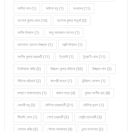
অর্পিতা দাস (1)
অলিপা বসু (1)
অংশুদেব (11)
অশোক কুমার ঘোষ (10)
অশোক কুমার সাধুখাঁ (0)
অসীম বিশ্বাস (1)
আবু আফজাল সালেহ (1)
আলতাফ হোসেন উজ্জ্বল (1)
আল্পি বিশ্বাস (1)
আশীষ কুমার চক্রবর্তী (11)
ইত্যাদি (1)
ইন্দ্রাণী ঘোষ (11)
ইমতিয়াজ কবির (3)
উজ্জ্বল কুমার মল্লিক (55)
উজ্জ্বল দাস (3)
উষ্ণিক ভট্টাচার্য (2)
ঋতশ্রী মান্না (1)
ঐন্দ্রিলা ঘোষাল (1)
কল্যাণ গঙ্গোপাধ্যায় (1)
কাজল দত্ত (4)
কুমার আশীষ রায় (8)
কেতকী বসু (3)
কৌশিক চক্রবর্ত্তী (21)
কৌশিক মন্ডল (1)
গীতালি ঘোষ (1)
গোপা চক্রবর্তী (3)
গোবিন্দ ব্যানার্জী (5)
গোলাম কবির (3)
গৌতম সমাজদার (9)
চন্দন দাশগুপ্ত (2)