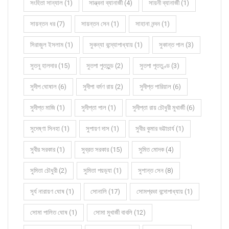
সংহিতা সান্যাল (1)
সান্ত্বনা ব্যানার্জী (4)
সায়নী ব্যানার্জী (1)
সায়ন্তন ধর (7)
সায়ন্তন সেন (1)
সাহানা নন্দন (1)
সিরাজুল ইসলাম (1)
সুকন্যা বন্দ্যোপাধ্যায় (1)
সুকান্ত পাল (3)
সুতনু হালদার (15)
সুতপা পুততুন্ড (2)
সুতপা পূততুণ্ড (3)
সুদীপ ঘোষাল (6)
সুদীপা বর্মণ রায় (2)
সুদীপ্ত পারিয়াল (6)
সুদীপ্ত মাজি (1)
সুদীপ্তা পাল (1)
সুদীপ্তা রায় চৌধুরী মুখার্জী (6)
সুদেষ্ণা সিনহা (1)
সুপায়ণ দাস (1)
সুবীর কুমার ভট্টাচার্য (1)
সুবীর সরকার (1)
সুব্রত সরকার (15)
সুমিত মোদক (4)
সুমিতা চৌধুরী (2)
সুমিতা পয়ড়্যা (1)
সুশান্ত সেন (8)
সূর্য নারায়ণ ঘোষ (1)
সোনালি (17)
সোমপ্রভা বন্দোপাধ্যায় (1)
সোমা পালিত ঘোষ (1)
সোমা মুখার্জী বাবলি (12)