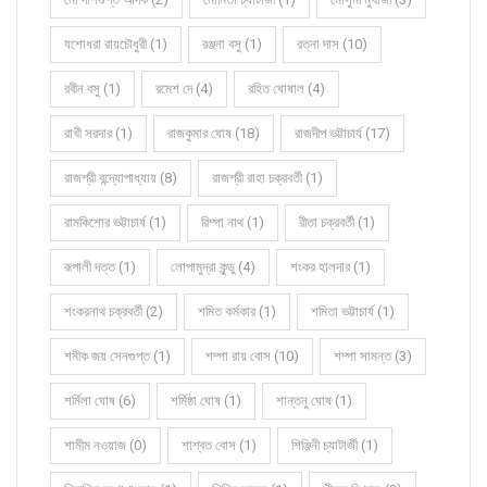
যশোধরা রায়চৌধুরী (1)
রঞ্জনা বসু (1)
রত্না দাস (10)
রবীন বসু (1)
রমেশ দে (4)
রহিত ঘোষাল (4)
রাখী সরদার (1)
রাজকুমার ঘোষ (18)
রাজদীপ ভট্টাচার্য (17)
রাজশ্রী বন্দ্যোপাধ্যায় (8)
রাজশ্রী রাহা চক্রবর্তী (1)
রামকিশোর ভট্টাচার্য (1)
রিম্পা নাথ (1)
রীতা চক্রবর্তী (1)
রূপালী দত্ত (1)
লোপামুদ্রা কুন্ডু (4)
শংকর হালদার (1)
শংকরনাথ চক্রবর্তী (2)
শমিত কর্মকার (1)
শমিতা ভট্টাচার্য (1)
শমীক জয় সেনগুপ্ত (1)
শম্পা রায় বোস (10)
শম্পা সামন্ত (3)
শর্মিলা ঘোষ (6)
শর্মিষ্ঠা ঘোষ (1)
শান্তনু ঘোষ (1)
শামীম নওয়াজ (0)
শাশ্বত বোস (1)
শিঞ্জিনী চ্যাটার্জী (1)