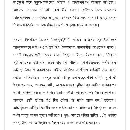
ছাত্রের সঙ্গে স্কুল-কলেজের শিক্ষক ও অধ্যাপকগণ আসতে লাগলেন।
আসতে লাগলেন সরকারি কর্মচারীর দলও। ফুটপাত হতে তেতলায়
আচার্যদেবের কক্ষ পর্যন্ত মানুষের অসম্ভব ভিড় হতে লাগল। ছাত্র থেকে
শিক্ষক সকলেই চায় আচার্যদেবের দর্শন ও কৃপালাভের সৌভাগ্য।
১৯২৭ খ্রিস্টাব্দে সঙ্ঘের মির্জাপুরষ্ট্রীটে সঙ্ঘের কার্যালয় স্থাপিত হলে
আশ্রমভবনে শনি ও রবি দুই দিন ‘সঙ্ঘসেবক সম্মেলনীর’ অধিবেশন বসত।
স্বামী বেদানন্দ সেই সময়ের বর্ণনা দিচ্ছেন : “চৈত্র বৈশাখ মাসের নিদারুণ
গ্রীষ্মে ৫/৬ ঘন্টা এক ভাবে দাঁড়াইয়া থাকিয়া আচার্য্যদেবের দর্শন লাভ
করিত; উপদেশ গ্রহণান্তে বাইরে আসিলে দেখিতাম দর্শনার্থী যেন স্নান
করিয়া আসিয়াছেন; সমস্ত জামা কাপড় ঘর্ম্মাক্ত,তথাপি তাহার মুখে কী
উৎসাহের ভাব, আনন্দের হাসি, আত্মপ্রসাদের তৃপ্তি! বহু ব্যক্তি ঘণ্টার পর
ঘণ্টা অপেক্ষা করিয়া পরিশেষে হতাশ হইয়া ফিরিতেন, পর দিনের আশায়।
অনেকে এমনি দু’চার পাঁচ দিন চেষ্টার পর দর্শন লাভে সমর্থ হইতেন।
আচার্য্যদেব রাত্রি তিনটার সময় হইতে আসনে বসিতেন। দ্বিপ্রহর কয়েক
ঘণ্টা মাত্র আসন ত্যাগ করিতেন। পুনঃ আসনে বসিয়া রাত্রি ১১টা পর্যন্ত
দর্শন, উপদেশ, আশীর্ব্বাদ ও ‘ব্রহ্মচর্য্য সাধন’ দান করিতেন।১৪