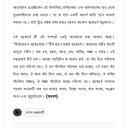
আচার্যদেব চেয়েছিলেন এই বিলাসিতা,নাস্তিকতা এবং অবিশ্বাসের হাত থেকে
যুবকশক্তিকে রক্ষা করতে। তা না হলে একটি আদর্শ জাতি গঠন কখনই
সম্ভব নয়। তাই হিন্দু ধর্মকে রক্ষা করার প্রথম পদক্ষেপ ব্রহ্মচর্য আন্দোলন।
এই ব্রহ্মচর্য কী এই সম্পর্কে একটু আলোচনা করা দরকার আছে।
“বীর্য্যধারণং ব্রহ্মচর্য্যম।”বীর্য ধারণ করাই ব্রহ্মচর্য। আমাদের শরীর সাতটি
ধাতুতে গঠিত। যথা রস, রক্ত, মাংস, মেদ, অস্থি, মজ্জা ও শুক্র। এই
শুক্রকেই বীর্য বলে। আমরা প্রতিদিন যা খাবার খাই -তা পাঁচ দিনে পরিপাক
হয়ে রসে পরিণত হয়। ঐ রস পাঁচদিনে পরিপাক হয়ে রক্তে, ওই রক্ত পাঁচ
দিনে মাংসে, ঐ মাংস পাঁচ দিনে মেদে, ঐ মেদ পাঁচ দিনে অস্থিতে, ঐ অস্থি
পাঁচদিনে মজ্জায়, ঐ মজ্জা পাঁচদিনে শুক্রে পরিণত হয়। ব্রহ্মচর্য পালনের
প্রধান কয়েকটি অঙ্গ হল-আহার সংযম, নিদ্রা সংযম, বাক সংযম, সঙ্কল্প
সাধন এবং মৃত্যুচিন্তা।
(ক্রমশ)
মানস চক্রবর্ত্তী