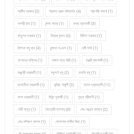
প্রদীপ সরকার (3)
প্রভাত রঞ্জন ভট্টাচার্য্য (4)
প্রাণজি বসাক (1)
বনশ্রী রায় (1)
বন্দনা পাত্র (1)
বন্যা ব্যানার্জী (3)
বাসুদেব সরকার (1)
বিক্রম মন্ডল (0)
বিদিশা সরকার (1)
বিশাখা বসু রায় (4)
বৃন্দাবন মণ্ডল (1)
বেবী সাউ (1)
ভাগ্যধর মল্লিক (1)
মঙ্গলা দত্ত রিমি (1)
মঞ্জরী ব্যানার্জী (1)
মঞ্জুশ্রী চক্রবর্তী (1)
মধুপর্ণা বসু (2)
মনালি বসু (1)
মনোনীতা চক্রবর্তী (1)
মন্দিরা গাঙ্গুলী (3)
মানস চক্রবর্ত্তী (11)
মালা চক্রবর্তী (1)
মিঠুন মুখার্জী (1)
মৃদুল শ্রীমানী (1)
মেরী খাতুন (1)
মৈত্রেয়ী হালদার (0)
মোঃ আব্দুল রহমান (2)
মোঃ মনিরুল আলম (1)
মোহাম্মদ শামীম মিয়া (1)
মৌ দাশগুপ্ত আদক (2)
মৌমিতা চ্যাটার্জী (1)
মৌসুমী মুখার্জী (3)