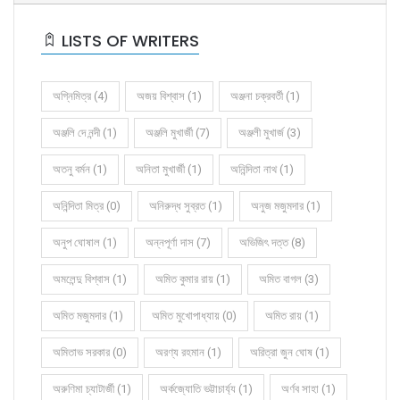
LISTS OF WRITERS
অগ্নিমিত্র (4)
অজয় বিশ্বাস (1)
অঞ্জনা চক্রবর্তী (1)
অঞ্জলি দে নন্দী (1)
অঞ্জলি মুখার্জী (7)
অঞ্জলী মুখার্জ (3)
অতনু বর্মন (1)
অনিতা মুখার্জী (1)
অনিন্দিতা নাথ (1)
অনিন্দিতা মিত্র (0)
অনিরুদ্ধ সুব্রত (1)
অনুজ মজুমদার (1)
অনুপ ঘোষাল (1)
অন্নপূর্ণা দাস (7)
অভিজিৎ দত্ত (8)
অমলেন্দু বিশ্বাস (1)
অমিত কুমার রায় (1)
অমিত বাগল (3)
অমিত মজুমদার (1)
অমিত মুখোপাধ্যায় (0)
অমিত রায় (1)
অমিতাভ সরকার (0)
অরণ্য রহমান (1)
অরিত্রা জুন ঘোষ (1)
অরুণিমা চ্যাটার্জী (1)
অর্কজ্যোতি ভট্টাচার্য্য (1)
অর্ণব সাহা (1)