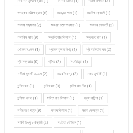
শিবাশিস মুখোপাধ্যায় (1)
শিশির আজম (1)
শীতল বিশ্বাস (3)
শুভঙ্কর চট্টোপাধ্যায় (6)
শুভঙ্কর পাল (1)
শুভদীপ চক্রবর্তী (1)
শুভময় মজুমদার (2)
শুভাঞ্জন চট্টোপাধ্যায় (1)
শুভায়ন চক্রবর্তী (2)
শুভাশিস সাহু (9)
শুভ্রকিশোর বিশ্বাস (1)
শুভ্রব্রত রায় (1)
শোভন মণ্ডল (1)
শ্যামল কুমার মিশ্র (1)
শ্রী অমিতাভ কর (2)
শ্রী সদ্যজাত (0)
শ্রীধর (2)
সংঘমিত্রা (1)
সঙ্গীতা মুখার্জী মণ্ডল (2)
সঞ্জয় বৈরাগ্য (2)
সঞ্জয় মুখার্জি (1)
সন্দীপ রায় (3)
সন্দীপ রায় (0)
সন্দীপ রায় নীল (1)
সন্দীপন গুপ্ত (1)
সবিতা রায় বিশ্বাস (1)
সবুজ বাসিন্দা (1)
সমীর বরণ দত্ত (9)
সম্পদ বিশ্বাস (1)
সরমা দেবদত্ত (1)
সর্বাণী রিঙ্কু গোস্বামী (2)
সংহিতা ভৌমিক (1)