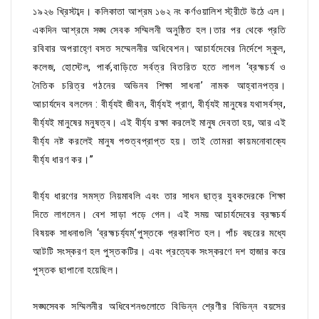
১৯২৬ খ্রিস্টাব্দ। কলিকাতা আশ্রম ১৬২ নং কর্ণওয়ালিশ স্ট্রীটে উঠে এল।
একদিন আশ্রমে সঙ্ঘ সেবক সম্মিলনী অনুষ্ঠিত হল।তার পর থেকে প্রতি
রবিবার অপরাহ্ণে বসত সম্মেলনীর অধিবেশন। আচার্যদেবের নির্দেশে স্কুল,
কলেজ, হোস্টেল, পার্ক,বাড়িতে সর্বত্র বিতরিত হতে লাগল ‘ব্রহ্মচর্য ও
নৈতিক চরিত্র গঠনের অভিনব শিক্ষা সাধনা’ নামক আহ্বানপত্র।
আচার্যদেব বললেন : বীর্য্যই জীবন, বীর্য্যই প্রাণ, বীর্য্যই মানুষের যথাসর্বস্ব,
বীর্য্যই মানুষের মনুষত্ব। এই বীর্য্য রক্ষা করলেই মানুষ দেবতা হয়, আর এই
বীর্য্য নষ্ট করলেই মানুষ পশুত্বপ্রাপ্ত হয়। তাই তোমরা কায়মনোবাক্যে
বীর্য্য ধারণ কর।”
বীর্য্য ধারণের সমস্ত নিয়মাবলি এবং তার সাধন ছাত্র যুবকদেরকে শিক্ষা
দিতে লাগলেন। বেশ সাড়া পড়ে গেল। এই সময় আচার্যদেবের ব্রহ্মচর্য
বিষয়ক সাধনাগুলি ‘ব্রহ্মচর্য্যম্’পুস্তকে প্রকাশিত হল। পাঁচ বছরের মধ্যে
আটটি সংস্করণ হল পুস্তকটির। এবং প্রত্যেক সংস্করণে দশ হাজার করে
পুস্তক ছাপানো হয়েছিল।
সঙ্ঘসেবক সম্মিলনীর অধিবেশনগুলোতে বিভিন্ন শ্রেণীর বিভিন্ন বয়সের