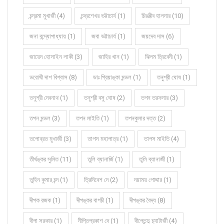
চন্দ্রমা মুখার্জী (4)
চন্দ্রশেখর ভট্টাচার্য (1)
চিরঞ্জীব হালদার (10)
জনা বন্দ্যোপাধ্যায় (1)
জবা ভট্টাচার্য (1)
জয়দেব দাস (6)
জায়েদ হোসাইন লাকী (3)
জাহির খান (1)
ঝিলম ত্রিবেদী (1)
ডরোথী দাশ বিশ্বাস (8)
ডাঃ প্রিয়াঙ্কা মন্ডল (1)
তনুশ্রী ঘোষ (1)
তনুশ্রী দেবনাথ (1)
তনুশ্রী বসু ঘোষ (2)
তপন তরফদার (3)
তপন মন্ডল (3)
তপন মাইতি (1)
তপনকুমার দত্ত (2)
তপোব্রত মুখার্জী (3)
তাপস মহাপাত্র (1)
তাপস মাইতি (4)
তীর্থঙ্কর সুমিত (11)
তুলি ব্যানার্জি (1)
তুলি ব্যানার্জী (1)
তুহিন কুমার চন্দ (1)
ত্রিদিবেশ দে (2)
দয়াময় পোদ্দার (1)
দীপক রজক (1)
দীপঙ্কর বাগচী (1)
দীপঙ্কর বৈদ্য (8)
দীপা সরকার (1)
দীপ্তিপ্রকাশ দে (1)
দীপ্তেন্দু চ্যাটার্জী (4)