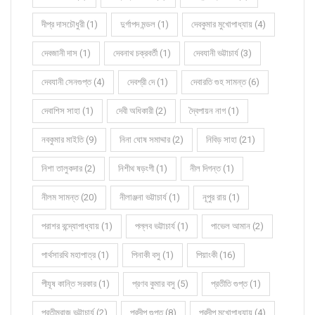
দীপ্র দাসচৌধুরী (1)
দুর্গাপদ মন্ডল (1)
দেবকুমার মুখোপাধ্যায় (4)
দেবজানী দাস (1)
দেবনাথ চক্রবর্তী (1)
দেবযানী ভট্টাচার্য (3)
দেবযানী সেনগুপ্ত (4)
দেবশ্রী দে (1)
দেবারতি গুহ সামন্ত (6)
দেবাশিস সাহা (1)
দেবী অধিকারী (2)
দ্বৈপায়ন নাগ (1)
নবকুমার মাইতি (9)
নিনা ঘোষ সমাদ্দার (2)
নিবিড় সাহা (21)
নিশা তালুকদার (2)
নিশীথ ষড়ংগী (1)
নীল দিগন্ত (1)
নীলম সামন্ত (20)
নীলাঞ্জনা ভট্টাচার্য (1)
নূপুর রায় (1)
পরাশর বন্দ্যোপাধ্যায় (1)
পল্লব ভট্টাচার্য (1)
পাভেল আমান (2)
পার্থসারথি মহাপাত্র (1)
পিনাকী বসু (1)
পিয়াংকী (16)
পীযূষ কান্তি সরকার (1)
প্রণব কুমার বসু (5)
প্রতীতি গুপ্ত (1)
প্রতীমরাজ ভট্টাচার্য (2)
প্রদীপ গুপ্ত (8)
প্রদীপ মুখোপাধ্যায় (4)