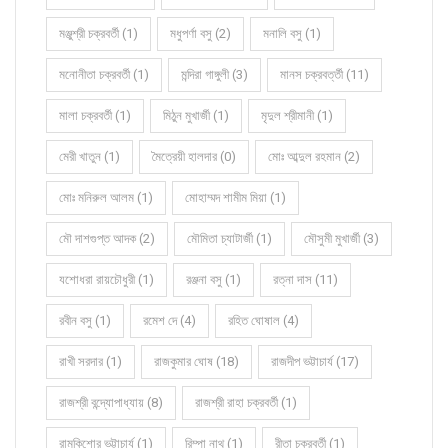
মঞ্জুশ্রী চক্রবর্তী (1)
মধুপর্ণা বসু (2)
মনালি বসু (1)
মনোনীতা চক্রবর্তী (1)
মন্দিরা গাঙ্গুলী (3)
মানস চক্রবর্ত্তী (11)
মালা চক্রবর্তী (1)
মিঠুন মুখার্জী (1)
মৃদুল শ্রীমানী (1)
মেরী খাতুন (1)
মৈত্রেয়ী হালদার (0)
মোঃ আব্দুল রহমান (2)
মোঃ মনিরুল আলম (1)
মোহাম্মদ শামীম মিয়া (1)
মৌ দাশগুপ্ত আদক (2)
মৌমিতা চ্যাটার্জী (1)
মৌসুমী মুখার্জী (3)
যশোধরা রায়চৌধুরী (1)
রঞ্জনা বসু (1)
রত্না দাস (11)
রবীন বসু (1)
রমেশ দে (4)
রহিত ঘোষাল (4)
রাখী সরদার (1)
রাজকুমার ঘোষ (18)
রাজদীপ ভট্টাচার্য (17)
রাজশ্রী বন্দ্যোপাধ্যায় (8)
রাজশ্রী রাহা চক্রবর্তী (1)
রামকিশোর ভট্টাচার্য (1)
রিম্পা নাথ (1)
রীতা চক্রবর্তী (1)