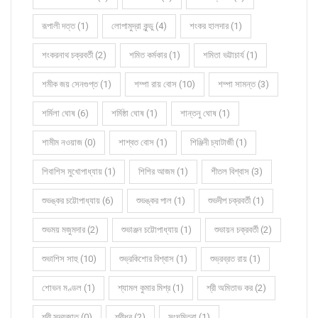
রূপালী দত্ত (1)
লোপামুদ্রা কুন্ডু (4)
শংকর হালদার (1)
শংকরনাথ চক্রবর্তী (2)
শমিত কর্মকার (1)
শমিতা ভট্টাচার্য (1)
শমীক জয় সেনগুপ্ত (1)
শম্পা রায় বোস (10)
শম্পা সামন্ত (3)
শর্মিলা ঘোষ (6)
শর্মিষ্ঠা ঘোষ (1)
শান্তনু ঘোষ (1)
শামীম নওয়াজ (0)
শাশ্বত বোস (1)
শিঞ্জিনী চ্যাটার্জী (1)
শিবাশিস মুখোপাধ্যায় (1)
শিশির আজম (1)
শীতল বিশ্বাস (3)
শুভঙ্কর চট্টোপাধ্যায় (6)
শুভঙ্কর পাল (1)
শুভদীপ চক্রবর্তী (1)
শুভময় মজুমদার (2)
শুভাঞ্জন চট্টোপাধ্যায় (1)
শুভায়ন চক্রবর্তী (2)
শুভাশিস সাহু (10)
শুভ্রকিশোর বিশ্বাস (1)
শুভ্রব্রত রায় (1)
শোভন মণ্ডল (1)
শ্যামল কুমার মিশ্র (1)
শ্রী অমিতাভ কর (2)
শ্রী সদ্যজাত (0)
শ্রীধর (2)
সংঘমিত্রা (1)