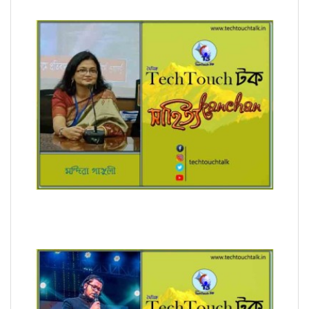
রূপচর্চা (ধারাবাহিক) মন্দিরা গাঙ্গুলী