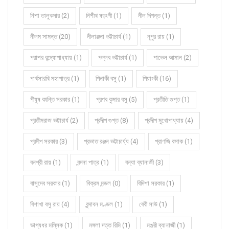
নিশা তালুকদার (2)
নিশীথ ষড়ংগী (1)
নীল দিগন্ত (1)
নীলম সামন্ত (20)
নীলাঞ্জনা ভট্টাচার্য (1)
নূপুর রায় (1)
পরাশর বন্দ্যোপাধ্যায় (1)
পল্লব ভট্টাচার্য (1)
পাভেল আমান (2)
পার্থসারথি মহাপাত্র (1)
পিনাকী বসু (1)
পিয়াংকী (16)
পীযূষ কান্তি সরকার (1)
প্রণব কুমার বসু (5)
প্রতীতি গুপ্ত (1)
প্রতীমরাজ ভট্টাচার্য (2)
প্রদীপ গুপ্ত (8)
প্রদীপ মুখোপাধ্যায় (4)
প্রদীপ সরকার (3)
প্রভাত রঞ্জন ভট্টাচার্য্য (4)
প্রাণজি বসাক (1)
বনশ্রী রায় (1)
বন্দনা পাত্র (1)
বন্যা ব্যানার্জী (3)
বাসুদেব সরকার (1)
বিক্রম মন্ডল (0)
বিদিশা সরকার (1)
বিশাখা বসু রায় (4)
বৃন্দাবন মণ্ডল (1)
বেবী সাউ (1)
ভাগ্যধর মল্লিক (1)
মঙ্গলা দত্ত রিমি (1)
মঞ্জরী ব্যানার্জী (1)