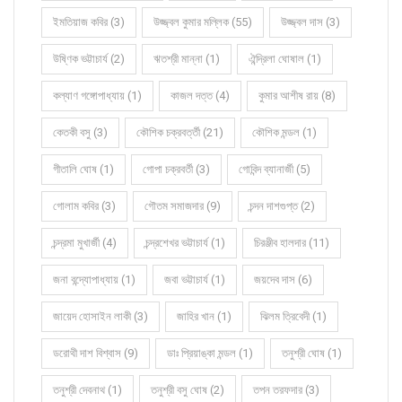
ইমতিয়াজ কবির (3)
উজ্জ্বল কুমার মল্লিক (55)
উজ্জ্বল দাস (3)
উষ্ণিক ভট্টাচার্য (2)
ঋতশ্রী মান্না (1)
ঐন্দ্রিলা ঘোষাল (1)
কল্যাণ গঙ্গোপাধ্যায় (1)
কাজল দত্ত (4)
কুমার আশীষ রায় (8)
কেতকী বসু (3)
কৌশিক চক্রবর্ত্তী (21)
কৌশিক মন্ডল (1)
গীতালি ঘোষ (1)
গোপা চক্রবর্তী (3)
গোবিন্দ ব্যানার্জী (5)
গোলাম কবির (3)
গৌতম সমাজদার (9)
চন্দন দাশগুপ্ত (2)
চন্দ্রমা মুখার্জী (4)
চন্দ্রশেখর ভট্টাচার্য (1)
চিরঞ্জীব হালদার (11)
জনা বন্দ্যোপাধ্যায় (1)
জবা ভট্টাচার্য (1)
জয়দেব দাস (6)
জায়েদ হোসাইন লাকী (3)
জাহির খান (1)
ঝিলম ত্রিবেদী (1)
ডরোথী দাশ বিশ্বাস (9)
ডাঃ প্রিয়াঙ্কা মন্ডল (1)
তনুশ্রী ঘোষ (1)
তনুশ্রী দেবনাথ (1)
তনুশ্রী বসু ঘোষ (2)
তপন তরফদার (3)