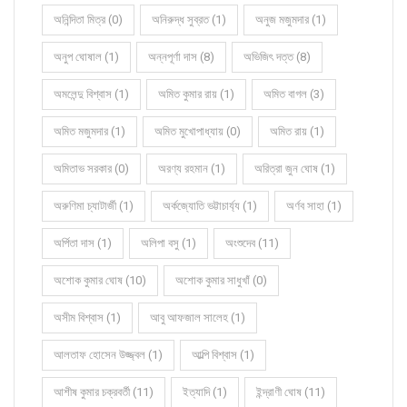
অনিন্দিতা মিত্র (0)
অনিরুদ্ধ সুব্রত (1)
অনুজ মজুমদার (1)
অনুপ ঘোষাল (1)
অন্নপূর্ণা দাস (8)
অভিজিৎ দত্ত (8)
অমলেন্দু বিশ্বাস (1)
অমিত কুমার রায় (1)
অমিত বাগল (3)
অমিত মজুমদার (1)
অমিত মুখোপাধ্যায় (0)
অমিত রায় (1)
অমিতাভ সরকার (0)
অরণ্য রহমান (1)
অরিত্রা জুন ঘোষ (1)
অরুণিমা চ্যাটার্জী (1)
অর্কজ্যোতি ভট্টাচার্য্য (1)
অর্ণব সাহা (1)
অর্পিতা দাস (1)
অলিপা বসু (1)
অংশুদেব (11)
অশোক কুমার ঘোষ (10)
অশোক কুমার সাধুখাঁ (0)
অসীম বিশ্বাস (1)
আবু আফজাল সালেহ (1)
আলতাফ হোসেন উজ্জ্বল (1)
আল্পি বিশ্বাস (1)
আশীষ কুমার চক্রবর্তী (11)
ইত্যাদি (1)
ইন্দ্রাণী ঘোষ (11)