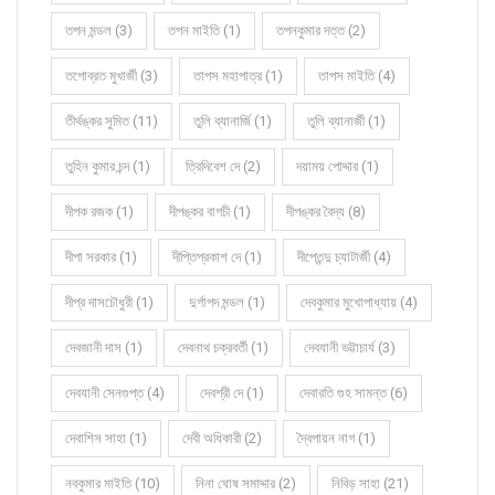
তপন মন্ডল (3)
তপন মাইতি (1)
তপনকুমার দত্ত (2)
তপোব্রত মুখার্জী (3)
তাপস মহাপাত্র (1)
তাপস মাইতি (4)
তীর্থঙ্কর সুমিত (11)
তুলি ব্যানার্জি (1)
তুলি ব্যানার্জী (1)
তুহিন কুমার চন্দ (1)
ত্রিদিবেশ দে (2)
দয়াময় পোদ্দার (1)
দীপক রজক (1)
দীপঙ্কর বাগচী (1)
দীপঙ্কর বৈদ্য (8)
দীপা সরকার (1)
দীপ্তিপ্রকাশ দে (1)
দীপ্তেন্দু চ্যাটার্জী (4)
দীপ্র দাসচৌধুরী (1)
দুর্গাপদ মন্ডল (1)
দেবকুমার মুখোপাধ্যায় (4)
দেবজানী দাস (1)
দেবনাথ চক্রবর্তী (1)
দেবযানী ভট্টাচার্য (3)
দেবযানী সেনগুপ্ত (4)
দেবশ্রী দে (1)
দেবারতি গুহ সামন্ত (6)
দেবাশিস সাহা (1)
দেবী অধিকারী (2)
দ্বৈপায়ন নাগ (1)
নবকুমার মাইতি (10)
নিনা ঘোষ সমাদ্দার (2)
নিবিড় সাহা (21)