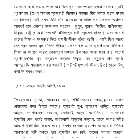
যেকোনো কাজ করতে গেলে তার ভিত খুব শক্তপোক্ত হওয়া দরকার। তাই
প্রণবানন্দ (তখন অবশ্য ব্রহ্মচারী বিনোদ) সঙ্ঘের ভীত শক্ত করার কাজে
মন দিলেন। সেই সময় তিনি তাঁর অন্তরঙ্গ ও ঘনিষ্ঠ তরুণ দলকে ত্যাগের
আদর্শে গড়ে তোলার কাজ শুরু করলেন। কুমুদ, সুরেশ, ক্ষিতীশ, বাণীকান্ত,
নিকুঞ্জ, যতীন্দ্র এরা সকলেই বাজিতপুর হাই স্কুলের ছাত্র। এবং আচার্য
দেবের শিক্ষা ও সংস্কার নিয়ে ত্যাগী জীবন গঠনে ব্রতী। এরাই ছিল ভারত
সেবাশ্রম সঙ্ঘের মূল চালিকা শক্তি। কেমন ছিল এদের ত্যাগ এবং তিতিক্ষার
শিক্ষা না জানলে ভারত সেবাশ্রম সঙ্ঘকে ঠিকভাবে জানা যাবে না। আচার্য
প্রণবানন্দজির খুব অন্তরঙ্গ সন্তান নিকুঞ্জ, যাঁর সন্ন্যাস নাম স্বামী
আত্মানন্দজি মহারাজ ওনার ডায়েরি ( শ্রীশ্রীযুগাচার্য জীবনচরিত) থেকে কিছু
কথা লিপিবদ্ধ করব।
শ্রাবণ, ১৩২৬ সন,ইং আগষ্ট,১৯১৯
“প্রহ্লাদের দৃঢ়তা, শঙ্করের জ্ঞান, শ্রীচৈতন্যের প্রেম,বুদ্ধের ত্যাগ
বৈরাগ্যের কথা চিন্তা করবে। ত্যাগেই সুখ, ত্যাগেই শান্তি, ত্যাগেই
আনন্দ; ভোগাকাঙ্ক্ষা যেখানে, সেখানেই অসুখ, অশান্তি।…. ভারতবর্ষ
ত্যাগীর দেশ, ধর্মের রাজ্য, ভারতবাসী অমৃতের সন্তান, তাকে আবার স্বীয়
আদর্শে প্রতিষ্ঠিত করতে হবে। সমগ্র দেশময় ত্যাগের আবহাওয়া নৈতিক
আবহাওয়া সৃষ্টি করতে হবে।ত্যাগীর দল চাই, তাদের উন্নত আদর্শে,