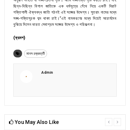
অনুরূপ সংহতি বা সঙ্ঘ-চেতনা সৃষ্টি। আমি সঙ্ঘশক্তি সৃষ্টি করতে চাই। এই
ছিন্ন-বিছিন্ন বিশাল জাতিকে এক ধর্মসূত্রে গেঁথে নিয়ে একটি বিরাট
শক্তিশালী ঐক্যবদ্ধ জাতি গঠনই এই সঙ্ঘের উদ্দেশ্য। সুতরাং নামের মধ্যে
সঙ্ঘ-শক্তিসূচক শব্দ থাকা চাই।”এই নামকরণের মধ্যে দিয়েই আচার্যদেব
বুঝিয়ে দিলেন ভারত সেবাশ্রম সঙ্ঘের উদ্দেশ্য ও পরিকল্পনা।
(ক্রমশ)
মানস চক্রবর্ত্তী
Admin
You May Also Like
prev
next