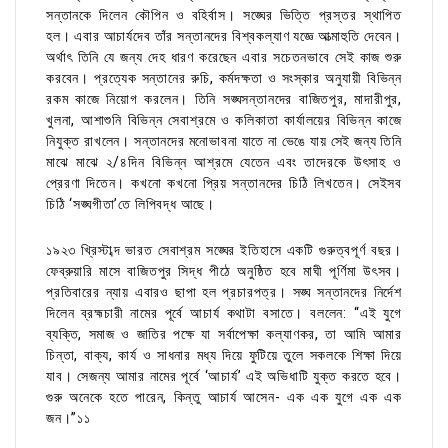
সন্তানকে দিলেন কৌপিন ও বহির্বাস। সঙ্ঘের ভিত্তি প্রস্তর স্থাপিত
হল। এবার আচার্যদেব তাঁর সন্তানদের বিশ্বকল্যাণ যজ্ঞে আত্মাহুতি দেবেন।
অর্থাৎ তিনি যে জন্য দেহ ধারণ করেছেন এবার সচেতনভাবে সেই কাজ শুরু
করবেন। প্রত্যেক সন্তানের রুচি, কর্মদক্ষতা ও সংস্কার অনুযায়ী বিভিন্ন
রকম কাজে নিয়োগ করলেন। তিনি সঙ্ঘসন্তানদের বাজিতপুর, মাদারীপুর,
খুলনা, আশাশুনি বিভিন্ন সেবাশ্রমে ও কলিকাতা কার্যালয়ের বিভিন্ন কাজে
নিযুক্ত রাখলেন। সন্তানদের মনোভাবনা যাতে না ভেঙে যায় সেই জন্য তিনি
মাঝে মাঝে ২/৪দিন বিভিন্ন আশ্রমে যেতেন এবং তাদেরকে উৎসাহ ও
প্রেরণা দিতেন। কখনো কখনো প্রিয় সন্তানদের চিঠি লিখতেন। সেইসব
চিঠি ‘সঙ্ঘগীতা’তে লিপিবদ্ধ আছে।
১৯২৩ খ্রিস্টাব্দ ভারত সেবাশ্রম সঙ্ঘের ইতিহাসে একটি গুরুত্বপূর্ণ বছর।
ফেব্রুয়ারি মাসে বাজিতপুর সিদ্ধ পীঠে অনুষ্ঠিত হবে মাঘী পূর্ণিমা উৎসব।
প্রতিবারের ন্যায় এবারও ছাপা হল প্রচারপত্র। সঙ্ঘ সন্তানদের নির্দেশ
দিলেন ব্রহ্মচারী নামের পূর্বে আচার্য কথাটা বসাতে। বললেন: “এই যুগে
ব্যক্তি, সমাজ ও জাতির পক্ষে যা সর্বাপেক্ষা কল্যাণকর, তা আমি আমার
চিন্তা, বাক্য, কার্য ও সাধনার মধ্য দিয়ে ফুটিয়ে তুলে সকলকে শিক্ষা দিয়ে
যাব। সেজন্য আমার নামের পূর্বে ‘আচার্য’ এই অভিধাটি যুক্ত করতে হবে।
গুরু অনেকে হতে পারেন, কিন্তু আচার্য আসেন- এক এক যুগে এক এক
জন।”১১