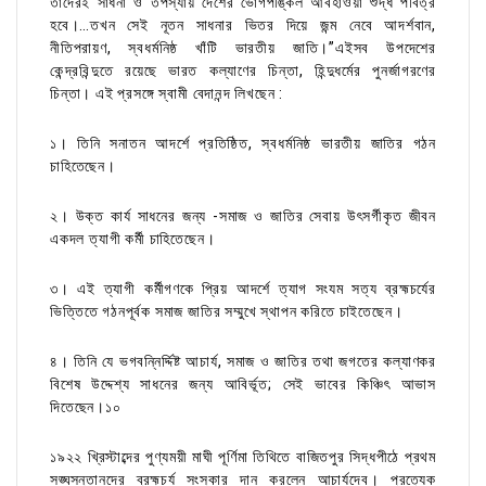
তাদেরই সাধনা ও তপস্যায় দেশের ভোগপঙ্কিল আবহাওয়া শুদ্ধ পবিত্র
হবে।…তখন সেই নূতন সাধনার ভিতর দিয়ে জন্ম নেবে আদর্শবান,
নীতিপরায়ণ, স্বধর্মনিষ্ঠ খাঁটি ভারতীয় জাতি।”এইসব উপদেশের
কেন্দ্রবিন্দুতে রয়েছে ভারত কল্যাণের চিন্তা, হিন্দুধর্মের পুনর্জাগরণের
চিন্তা। এই প্রসঙ্গে স্বামী বেদানন্দ লিখছেন :
১। তিনি সনাতন আদর্শে প্রতিষ্ঠিত, স্বধর্মনিষ্ঠ ভারতীয় জাতির গঠন
চাহিতেছেন।
২। উক্ত কার্য সাধনের জন্য -সমাজ ও জাতির সেবায় উৎসর্গীকৃত জীবন
একদল ত্যাগী কর্মী চাহিতেছেন।
৩। এই ত্যাগী কর্মীগণকে প্রিয় আদর্শে ত্যাগ সংযম সত্য ব্রহ্মচর্যের
ভিত্তিতে গঠনপূর্বক সমাজ জাতির সম্মুখে স্থাপন করিতে চাইতেছেন।
৪। তিনি যে ভগবন্নির্দ্দিষ্ট আচার্য, সমাজ ও জাতির তথা জগতের কল্যাণকর
বিশেষ উদ্দেশ্য সাধনের জন্য আবির্ভূত; সেই ভাবের কিঞ্চিৎ আভাস
দিতেছেন।১০
১৯২২ খ্রিস্টাব্দের পুণ্যময়ী মাঘী পূর্ণিমা তিথিতে বাজিতপুর সিদ্ধপীঠে প্রথম
সঙ্ঘসন্তানদের ব্রহ্মচর্য সংস্কার দান করলেন আচার্যদেব। প্রত্যেক