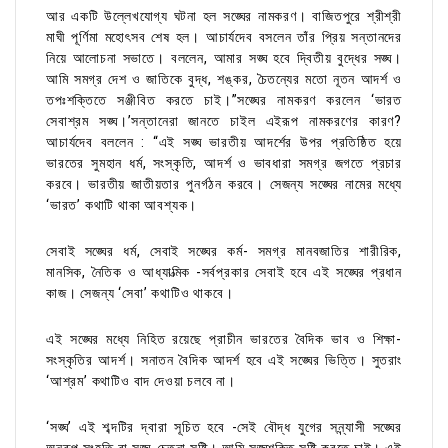
আর একটি উল্লেখযোগ্য ঘটনা হল সঙ্ঘের নামকরণ। বাজিতপুরে শ্রীশ্রী
মাঘী পূর্ণিমা মহোৎসব শেষ হল। আচার্যদেব বসলেন তাঁর প্রিয় সন্তানদের
নিয়ে আলোচনা সভাতে। বললেন, আমার সঙ্ঘ হবে দ্বিতীয় বুদ্ধের সঙ্ঘ।
আমি সমগ্র দেশ ও জাতিকে বুদ্ধ, শঙ্কর, চৈতন্যের মতো নূতন আদর্শ ও
তপঃশক্তিতে সঞ্জীবিত করতে চাই।”সঙ্ঘের নামকরণ করলেন ‘ভারত
সেবাশ্রম সঙ্ঘ।’সন্তানেরা জানতে চাইল এইরূপ নামকরণের কারণ?
আচার্যদেব বললেন : “এই সঙ্ঘ ভারতীয় আদর্শের উপর প্রতিষ্ঠিত হয়ে
ভারতের সুমহান ধর্ম, সংস্কৃতি, আদর্শ ও ভাবধারা সমগ্র জগতে প্রচার
করবে। ভারতীয় জাতীয়তার পুনর্গঠন করবে। সেজন্য সঙ্ঘের নামের মধ্যে
‘ভারত’ কথাটি থাকা আবশ্যক।
সেবাই সঙ্ঘের ধর্ম, সেবাই সঙ্ঘের কর্ম- সমগ্র মানবজাতির শারীরিক,
মানসিক, নৈতিক ও আধ্যাত্মিক -সর্বপ্রকার সেবাই হবে এই সঙ্ঘের প্রধান
কাজ। সেজন্য ‘সেবা’ কথাটিও থাকবে।
এই সঙ্ঘের মধ্যে নিহিত রয়েছে প্রাচীন ভারতের বৈদিক ভাব ও শিক্ষা-
সংস্কৃতির আদর্শ। সনাতন বৈদিক আদর্শ হবে এই সঙ্ঘের ভিত্তি। সুতরাং
‘আশ্রম’ কথাটিও বাদ দেওয়া চলবে না।
‘সঙ্ঘ’ এই শব্দটির দ্বারা সূচিত হবে -সেই বৌদ্ধ যুগের সন্ন্যাসী সঙ্ঘের