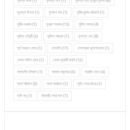
সুদীপ্ত মাজি (1)
সুদীপ্তা পাল (1)
সুদীপ্তা রায় চৌধুরী মুখার্জী (6)
সুদেষ্ণা সিনহা (1)
সুপায়ণ দাস (1)
সুবীর কুমার ভট্টাচার্য (1)
সুবীর সরকার (1)
সুব্রত সরকার (15)
সুমিত মোদক (4)
সুমিতা চৌধুরী (2)
সুমিতা পয়ড়্যা (1)
সুশান্ত সেন (8)
সূর্য নারায়ণ ঘোষ (1)
সোনালি (17)
সোমপ্রভা বন্দোপাধ্যায় (1)
সোমা পালিত ঘোষ (1)
সোমা মুখার্জী বাবলি (12)
স্বপ্ননীল বিশ্বাস (1)
স্বপ্না মজুমদার (3)
স্মরজিৎ দত্ত (4)
স্মার্ত পরিয়াল (3)
স্মার্ত পারিয়াল (1)
স্মৃতি শেখর মিত্র (1)
হাসি বসু (1)
হিমাদ্রী শেখর দাস (1)