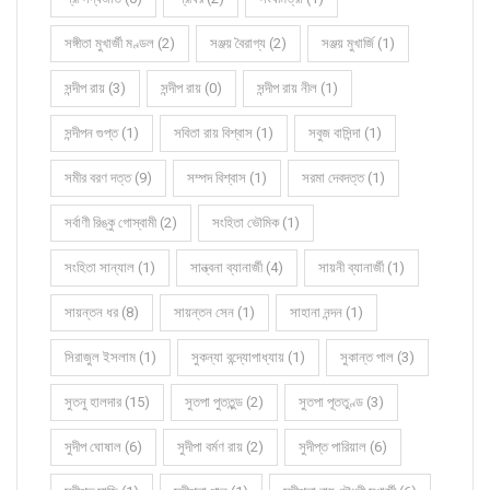
সঙ্গীতা মুখার্জী মণ্ডল (2)
সঞ্জয় বৈরাগ্য (2)
সঞ্জয় মুখার্জি (1)
সন্দীপ রায় (3)
সন্দীপ রায় (0)
সন্দীপ রায় নীল (1)
সন্দীপন গুপ্ত (1)
সবিতা রায় বিশ্বাস (1)
সবুজ বাসিন্দা (1)
সমীর বরণ দত্ত (9)
সম্পদ বিশ্বাস (1)
সরমা দেবদত্ত (1)
সর্বাণী রিঙ্কু গোস্বামী (2)
সংহিতা ভৌমিক (1)
সংহিতা সান্যাল (1)
সান্ত্বনা ব্যানার্জী (4)
সায়নী ব্যানার্জী (1)
সায়ন্তন ধর (8)
সায়ন্তন সেন (1)
সাহানা নন্দন (1)
সিরাজুল ইসলাম (1)
সুকন্যা বন্দ্যোপাধ্যায় (1)
সুকান্ত পাল (3)
সুতনু হালদার (15)
সুতপা পুততুন্ড (2)
সুতপা পূততুণ্ড (3)
সুদীপ ঘোষাল (6)
সুদীপা বর্মণ রায় (2)
সুদীপ্ত পারিয়াল (6)