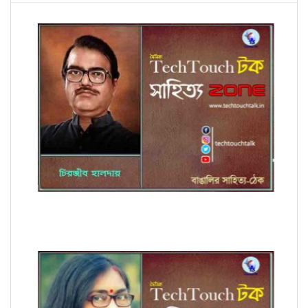
কবিতায় চিরঞ্জীব হালদার