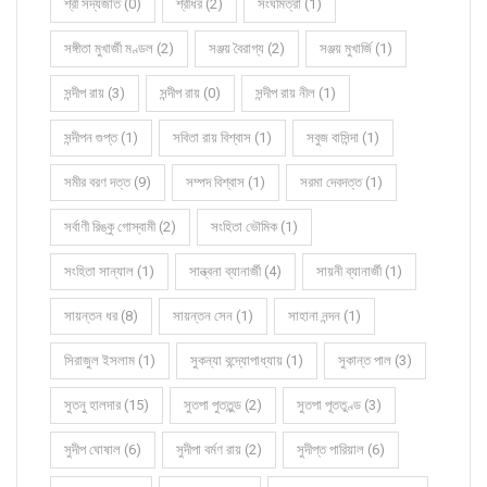
শ্রী সদ্যজাত (0)
শ্রীধর (2)
সংঘমিত্রা (1)
সঙ্গীতা মুখার্জী মণ্ডল (2)
সঞ্জয় বৈরাগ্য (2)
সঞ্জয় মুখার্জি (1)
সন্দীপ রায় (3)
সন্দীপ রায় (0)
সন্দীপ রায় নীল (1)
সন্দীপন গুপ্ত (1)
সবিতা রায় বিশ্বাস (1)
সবুজ বাসিন্দা (1)
সমীর বরণ দত্ত (9)
সম্পদ বিশ্বাস (1)
সরমা দেবদত্ত (1)
সর্বাণী রিঙ্কু গোস্বামী (2)
সংহিতা ভৌমিক (1)
সংহিতা সান্যাল (1)
সান্ত্বনা ব্যানার্জী (4)
সায়নী ব্যানার্জী (1)
সায়ন্তন ধর (8)
সায়ন্তন সেন (1)
সাহানা নন্দন (1)
সিরাজুল ইসলাম (1)
সুকন্যা বন্দ্যোপাধ্যায় (1)
সুকান্ত পাল (3)
সুতনু হালদার (15)
সুতপা পুততুন্ড (2)
সুতপা পূততুণ্ড (3)
সুদীপ ঘোষাল (6)
সুদীপা বর্মণ রায় (2)
সুদীপ্ত পারিয়াল (6)