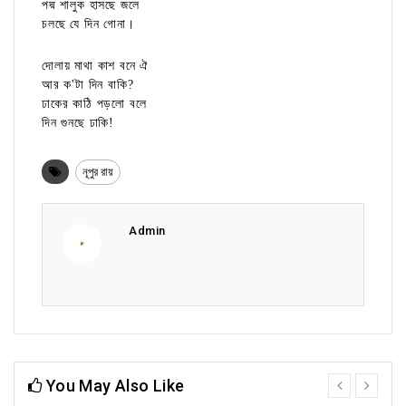
পদ্ম শালুক হাসছে জলে
চলছে যে দিন গোনা।
দোলায় মাথা কাশ বনে ঐ
আর ক'টা দিন বাকি?
ঢাকের কাঠি পড়লো বলে
দিন গুনছে ঢাকি!
নূপুর রায়
Admin
You May Also Like
prev
next