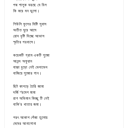
পদ্ম শালুক ভরছে যে বিল
কি করে মন ভুলো।
শিউলি ফুলের মিষ্টি সুবাস
অতীত ঘুরে আসে
রোদ বৃষ্টি দিচ্ছে আভাস
স্মৃতির পরবাসে।
কয়েকটি গ্রাম একটি পুজো
আনন্দ অফুরান
বাচ্চা বুড়ো নেই ভেদাভেদ
বাজিয়ে পুজোর গান।
ছিট কাপড়ে তৈরি জামা
দর্জি ৺রমেশ মামা
রাগ অভিমান কিচ্ছু টি নেই
বাকি'র খাতায় জমা।
শরৎ আকাশ পেঁজা তুলোয়
মেঘের আনাগোনা