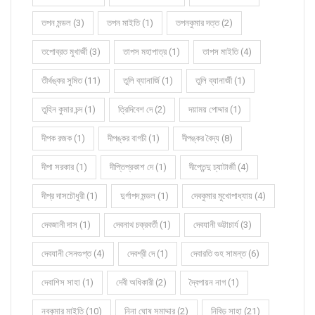
তপন মন্ডল (3)
তপন মাইতি (1)
তপনকুমার দত্ত (2)
তপোব্রত মুখার্জী (3)
তাপস মহাপাত্র (1)
তাপস মাইতি (4)
তীর্থঙ্কর সুমিত (11)
তুলি ব্যানার্জি (1)
তুলি ব্যানার্জী (1)
তুহিন কুমার চন্দ (1)
ত্রিদিবেশ দে (2)
দয়াময় পোদ্দার (1)
দীপক রজক (1)
দীপঙ্কর বাগচী (1)
দীপঙ্কর বৈদ্য (8)
দীপা সরকার (1)
দীপ্তিপ্রকাশ দে (1)
দীপ্তেন্দু চ্যাটার্জী (4)
দীপ্র দাসচৌধুরী (1)
দুর্গাপদ মন্ডল (1)
দেবকুমার মুখোপাধ্যায় (4)
দেবজানী দাস (1)
দেবনাথ চক্রবর্তী (1)
দেবযানী ভট্টাচার্য (3)
দেবযানী সেনগুপ্ত (4)
দেবশ্রী দে (1)
দেবারতি গুহ সামন্ত (6)
দেবাশিস সাহা (1)
দেবী অধিকারী (2)
দ্বৈপায়ন নাগ (1)
নবকুমার মাইতি (10)
নিনা ঘোষ সমাদ্দার (2)
নিবিড় সাহা (21)