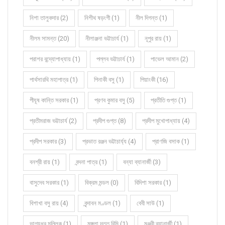
নিশা তালুকদার (2)
নিশীথ ষড়ংগী (1)
নীল দিগন্ত (1)
নীলম সামন্ত (20)
নীলাঞ্জনা ভট্টাচার্য (1)
নূপুর রায় (1)
পরাশর বন্দ্যোপাধ্যায় (1)
পল্লব ভট্টাচার্য (1)
পাভেল আমান (2)
পার্থসারথি মহাপাত্র (1)
পিনাকী বসু (1)
পিয়াংকী (16)
পীযূষ কান্তি সরকার (1)
প্রণব কুমার বসু (5)
প্রতীতি গুপ্ত (1)
প্রতীমরাজ ভট্টাচার্য (2)
প্রদীপ গুপ্ত (8)
প্রদীপ মুখোপাধ্যায় (4)
প্রদীপ সরকার (3)
প্রভাত রঞ্জন ভট্টাচার্য্য (4)
প্রাণজি বসাক (1)
বনশ্রী রায় (1)
বন্দনা পাত্র (1)
বন্যা ব্যানার্জী (3)
বাসুদেব সরকার (1)
বিক্রম মন্ডল (0)
বিদিশা সরকার (1)
বিশাখা বসু রায় (4)
বৃন্দাবন মণ্ডল (1)
বেবী সাউ (1)
ভাগ্যধর মল্লিক (1)
মঙ্গলা দত্ত রিমি (1)
মঞ্জরী ব্যানার্জী (1)