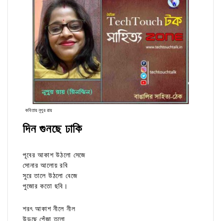
কবিতায় নূপুর রায়
দিন গুনছে ঢাকি
পূবের আকাশ উঠলো সেজে
সোনার আলোয় রবি
সুরে তালে উঠলো বেজে
পুজোর কতো ছবি।
শরৎ আকাশ নীলে নীল
উড়ছে পেঁজা তুলো