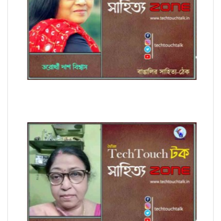
কবিতায় ডরোথী দাশ বিশ্বাস