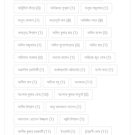
অনিন্দিতা মিত্র (0)
অনিরুদ্ধ সুব্রত (1)
অনুজ মজুমদার (1)
অনুপ ঘোষাল (1)
অন্নপূর্ণা দাস (8)
অভিজিৎ দত্ত (8)
অমলেন্দু বিশ্বাস (1)
অমিত কুমার রায় (1)
অমিত বাগল (3)
অমিত মজুমদার (1)
অমিত মুখোপাধ্যায় (0)
অমিত রায় (1)
অমিতাভ সরকার (0)
অরণ্য রহমান (1)
অরিত্রা জুন ঘোষ (1)
অরুণিমা চ্যাটার্জী (1)
অর্কজ্যোতি ভট্টাচার্য্য (1)
অর্ণব সাহা (1)
অর্পিতা দাস (1)
অলিপা বসু (1)
অংশুদেব (11)
অশোক কুমার ঘোষ (10)
অশোক কুমার সাধুখাঁ (0)
অসীম বিশ্বাস (1)
আবু আফজাল সালেহ (1)
আলতাফ হোসেন উজ্জ্বল (1)
আল্পি বিশ্বাস (1)
আশীষ কুমার চক্রবর্তী (11)
ইত্যাদি (1)
ইন্দ্রাণী ঘোষ (11)