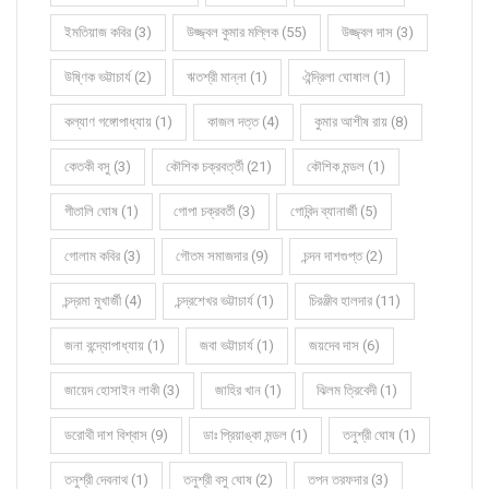
ইমতিয়াজ কবির (3)
উজ্জ্বল কুমার মল্লিক (55)
উজ্জ্বল দাস (3)
উষ্ণিক ভট্টাচার্য (2)
ঋতশ্রী মান্না (1)
ঐন্দ্রিলা ঘোষাল (1)
কল্যাণ গঙ্গোপাধ্যায় (1)
কাজল দত্ত (4)
কুমার আশীষ রায় (8)
কেতকী বসু (3)
কৌশিক চক্রবর্ত্তী (21)
কৌশিক মন্ডল (1)
গীতালি ঘোষ (1)
গোপা চক্রবর্তী (3)
গোবিন্দ ব্যানার্জী (5)
গোলাম কবির (3)
গৌতম সমাজদার (9)
চন্দন দাশগুপ্ত (2)
চন্দ্রমা মুখার্জী (4)
চন্দ্রশেখর ভট্টাচার্য (1)
চিরঞ্জীব হালদার (11)
জনা বন্দ্যোপাধ্যায় (1)
জবা ভট্টাচার্য (1)
জয়দেব দাস (6)
জায়েদ হোসাইন লাকী (3)
জাহির খান (1)
ঝিলম ত্রিবেদী (1)
ডরোথী দাশ বিশ্বাস (9)
ডাঃ প্রিয়াঙ্কা মন্ডল (1)
তনুশ্রী ঘোষ (1)
তনুশ্রী দেবনাথ (1)
তনুশ্রী বসু ঘোষ (2)
তপন তরফদার (3)