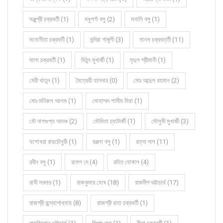
মঞ্জুশ্রী চক্রবর্তী (1)
মধুপর্ণা বসু (2)
মনালি বসু (1)
মনোনীতা চক্রবর্তী (1)
মন্দিরা গাঙ্গুলী (3)
মানস চক্রবর্ত্তী (11)
মালা চক্রবর্তী (1)
মিঠুন মুখার্জী (1)
মৃদুল শ্রীমানী (1)
মেরী খাতুন (1)
মৈত্রেয়ী হালদার (0)
মোঃ আব্দুল রহমান (2)
মোঃ মনিরুল আলম (1)
মোহাম্মদ শামীম মিয়া (1)
মৌ দাশগুপ্ত আদক (2)
মৌমিতা চ্যাটার্জী (1)
মৌসুমী মুখার্জী (3)
যশোধরা রায়চৌধুরী (1)
রঞ্জনা বসু (1)
রত্না দাস (11)
রবীন বসু (1)
রমেশ দে (4)
রহিত ঘোষাল (4)
রাখী সরদার (1)
রাজকুমার ঘোষ (18)
রাজদীপ ভট্টাচার্য (17)
রাজশ্রী বন্দ্যোপাধ্যায় (8)
রাজশ্রী রাহা চক্রবর্তী (1)