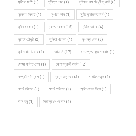
সুদীপ্ত মাজি (1)
সুদীপ্তা পাল (1)
সুদীপ্তা রায় চৌধুরী মুখার্জী (6)
সুদেষ্ণা সিনহা (1)
সুপায়ণ দাস (1)
সুবীর কুমার ভট্টাচার্য (1)
সুবীর সরকার (1)
সুব্রত সরকার (15)
সুমিত মোদক (4)
সুমিতা চৌধুরী (2)
সুমিতা পয়ড়্যা (1)
সুশান্ত সেন (8)
সূর্য নারায়ণ ঘোষ (1)
সোনালি (17)
সোমপ্রভা বন্দোপাধ্যায় (1)
সোমা পালিত ঘোষ (1)
সোমা মুখার্জী বাবলি (12)
স্বপ্ননীল বিশ্বাস (1)
স্বপ্না মজুমদার (3)
স্মরজিৎ দত্ত (4)
স্মার্ত পরিয়াল (3)
স্মার্ত পারিয়াল (1)
স্মৃতি শেখর মিত্র (1)
হাসি বসু (1)
হিমাদ্রী শেখর দাস (1)