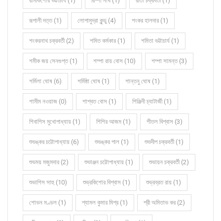
রামকিশোর ভট্টাচার্য (1)
রিম্পা নাথ (1)
রীতা চক্রবর্তী (1)
রূপালী দত্ত (1)
লোপামুদ্রা কুন্ডু (4)
শংকর হালদার (1)
শংকরনাথ চক্রবর্তী (2)
শমিত কর্মকার (1)
শমিতা ভট্টাচার্য (1)
শমীক জয় সেনগুপ্ত (1)
শম্পা রায় বোস (10)
শম্পা সামন্ত (3)
শর্মিলা ঘোষ (6)
শর্মিষ্ঠা ঘোষ (1)
শান্তনু ঘোষ (1)
শামীম নওয়াজ (0)
শাশ্বত বোস (1)
শিঞ্জিনী চ্যাটার্জী (1)
শিবাশিস মুখোপাধ্যায় (1)
শিশির আজম (1)
শীতল বিশ্বাস (3)
শুভঙ্কর চট্টোপাধ্যায় (6)
শুভঙ্কর পাল (1)
শুভদীপ চক্রবর্তী (1)
শুভময় মজুমদার (2)
শুভাঞ্জন চট্টোপাধ্যায় (1)
শুভায়ন চক্রবর্তী (2)
শুভাশিস সাহু (10)
শুভ্রকিশোর বিশ্বাস (1)
শুভ্রব্রত রায় (1)
শোভন মণ্ডল (1)
শ্যামল কুমার মিশ্র (1)
শ্রী অমিতাভ কর (2)