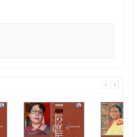
prev
next