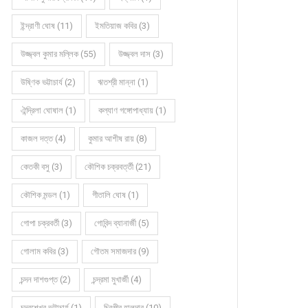
ইন্দ্রাণী ঘোষ (11)
ইমতিয়াজ কবির (3)
কবিতায় অজয় বিশ্বাস
কবিতায় তপনকুমার দত্ত
উজ্জ্বল কুমার মল্লিক (55)
উজ্জ্বল দাস (3)
উষ্ণিক ভট্টাচার্য (2)
ঋতশ্রী মান্না (1)
ঐন্দ্রিলা ঘোষাল (1)
কল্যাণ গঙ্গোপাধ্যায় (1)
কাজল দত্ত (4)
কুমার আশীষ রায় (8)
কেতকী বসু (3)
কৌশিক চক্রবর্ত্তী (21)
কৌশিক মন্ডল (1)
গীতালি ঘোষ (1)
গোপা চক্রবর্তী (3)
গোবিন্দ ব্যানার্জী (5)
গোলাম কবির (3)
গৌতম সমাজদার (9)
চন্দন দাশগুপ্ত (2)
চন্দ্রমা মুখার্জী (4)
চন্দ্রশেখর ভট্টাচার্য (1)
চিরঞ্জীব হালদার (10)