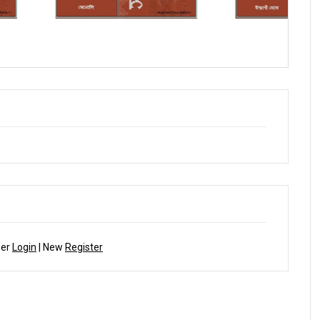
াহিক উপন্যাসে সোনালি পর্ব - ৭
সম্পাদকীয়
ber
Login
| New
Register