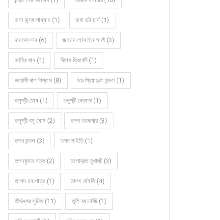
জনা বন্দ্যোপাধ্যায় (1)
জবা ভট্টাচার্য (1)
জয়দেব দাস (6)
জায়েদ হোসাইন লাকী (3)
জাহির খান (1)
ঝিলম ত্রিবেদী (1)
ডরোথী দাশ বিশ্বাস (8)
ডাঃ প্রিয়াঙ্কা মন্ডল (1)
তনুশ্রী ঘোষ (1)
তনুশ্রী দেবনাথ (1)
তনুশ্রী বসু ঘোষ (2)
তপন তরফদার (3)
তপন মন্ডল (3)
তপন মাইতি (1)
তপনকুমার দত্ত (2)
তপোব্রত মুখার্জী (3)
তাপস মহাপাত্র (1)
তাপস মাইতি (4)
তীর্থঙ্কর সুমিত (11)
তুলি ব্যানার্জি (1)