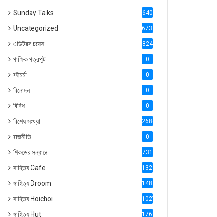
Sunday Talks
640
Uncategorized
6738
এডিটরস চয়েস
824
পাক্ষিক পত্রপুট
0
বইচর্চা
0
বিনোদন
0
বিবিধ
0
বিশেষ সংখ্যা
2686
রাজনীতি
0
শিকড়ের সন্ধানে
731
সাহিত্য Cafe
1321
সাহিত্য Droom
1488
সাহিত্য Hoichoi
1027
সাহিত্য Hut
1769