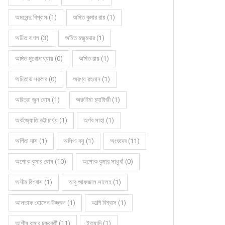
অমলেন্দু বিশ্বাস (1)
অমিত কুমার রায় (1)
অমিত বাগল (3)
অমিত মজুমদার (1)
অমিত মুখোপাধ্যায় (0)
অমিত রায় (1)
অমিতাভ সরকার (0)
অরণ্য রহমান (1)
অরিত্রা জুন ঘোষ (1)
অরুণিমা চ্যাটার্জী (1)
অর্কজ্যোতি ভট্টাচার্য্য (1)
অর্ণব সাহা (1)
অর্পিতা দাস (1)
অলিপা বসু (1)
অংশুদেব (11)
অশোক কুমার ঘোষ (10)
অশোক কুমার সাধুখাঁ (0)
অসীম বিশ্বাস (1)
আবু আফজাল সালেহ (1)
আলতাফ হোসেন উজ্জ্বল (1)
আল্পি বিশ্বাস (1)
আশীষ কুমার চক্রবর্তী (11)
ইত্যাদি (1)