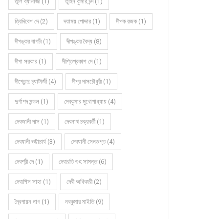
তুলি ব্যানার্জী (1)
তুহিন কুমার চন্দ (1)
ত্রিদিবেশ দে (2)
দয়াময় পোদ্দার (1)
দীপক রজক (1)
দীপঙ্কর বাগচী (1)
দীপঙ্কর বৈদ্য (8)
দীপা সরকার (1)
দীপ্তিপ্রকাশ দে (1)
দীপ্তেন্দু চ্যাটার্জী (4)
দীপ্র দাসচৌধুরী (1)
দুর্গাপদ মন্ডল (1)
দেবকুমার মুখোপাধ্যায় (4)
দেবজানী দাস (1)
দেবনাথ চক্রবর্তী (1)
দেবযানী ভট্টাচার্য (3)
দেবযানী সেনগুপ্ত (4)
দেবশ্রী দে (1)
দেবারতি গুহ সামন্ত (6)
দেবাশিস সাহা (1)
দেবী অধিকারী (2)
দ্বৈপায়ন নাগ (1)
নবকুমার মাইতি (9)