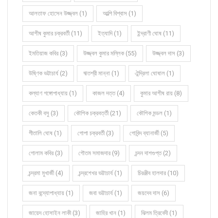
আলতাফ হোসেন উজ্জ্বল (1)
আল্পি বিশ্বাস (1)
আশীষ কুমার চক্রবর্তী (11)
ইত্যাদি (1)
ইন্দ্রাণী ঘোষ (11)
ইমতিয়াজ কবির (3)
উজ্জ্বল কুমার মল্লিক (55)
উজ্জ্বল দাস (3)
উষ্ণিক ভট্টাচার্য (2)
ঋতশ্রী মান্না (1)
ঐন্দ্রিলা ঘোষাল (1)
কল্যাণ গঙ্গোপাধ্যায় (1)
কাজল দত্ত (4)
কুমার আশীষ রায় (8)
কেতকী বসু (3)
কৌশিক চক্রবর্ত্তী (21)
কৌশিক মন্ডল (1)
গীতালি ঘোষ (1)
গোপা চক্রবর্তী (3)
গোবিন্দ ব্যানার্জী (5)
গোলাম কবির (3)
গৌতম সমাজদার (9)
চন্দন দাশগুপ্ত (2)
চন্দ্রমা মুখার্জী (4)
চন্দ্রশেখর ভট্টাচার্য (1)
চিরঞ্জীব হালদার (10)
জনা বন্দ্যোপাধ্যায় (1)
জবা ভট্টাচার্য (1)
জয়দেব দাস (6)
জায়েদ হোসাইন লাকী (3)
জাহির খান (1)
ঝিলম ত্রিবেদী (1)