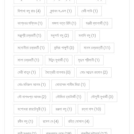
বিশাখা বসু রায় (4)
বৃন্দাবন মণ্ডল (1)
বেবী সাউ (1)
ভাগ্যধর মল্লিক (1)
মঙ্গলা দত্ত রিমি (1)
মঞ্জরী ব্যানার্জী (1)
মঞ্জুশ্রী চক্রবর্তী (1)
মধুপর্ণা বসু (2)
মনালি বসু (1)
মনোনীতা চক্রবর্তী (1)
মন্দিরা গাঙ্গুলী (3)
মানস চক্রবর্ত্তী (11)
মালা চক্রবর্তী (1)
মিঠুন মুখার্জী (1)
মৃদুল শ্রীমানী (1)
মেরী খাতুন (1)
মৈত্রেয়ী হালদার (0)
মোঃ আব্দুল রহমান (2)
মোঃ মনিরুল আলম (1)
মোহাম্মদ শামীম মিয়া (1)
মৌ দাশগুপ্ত আদক (2)
মৌমিতা চ্যাটার্জী (1)
মৌসুমী মুখার্জী (3)
যশোধরা রায়চৌধুরী (1)
রঞ্জনা বসু (1)
রত্না দাস (10)
রবীন বসু (1)
রমেশ দে (4)
রহিত ঘোষাল (4)
রাখী সরদার (1)
রাজকুমার ঘোষ (18)
রাজদীপ ভট্টাচার্য (17)