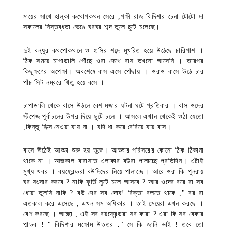
মায়ের সাথে হাল্কা কথোপকথন সেরে ,পক্ষী রাজ বিদিশার চেনা টোটো দা
সকালের নিস্তব্ধতা ভেঙে ঘরঘর শব্দ তুলে ছুটে চলেছে।
দুই বন্ধুর কথপোকথনে ও হাসির শব্দে মুখরিত হয়ে উঠেছে চারিপাশ ।
ঠিক সময়ে চাপাডালি পৌঁছে ওরা দেখে বাস তখনো আসেনি । তারপর
কিছুক্ষণের অপেক্ষা। অবশেষে বাস এসে পৌঁছায় । ওরাও বাসে উঠে চার
পাঁচ সিট নম্বরে থিতু হয়ে বসে ।
চাপাডালি থেকে বাসে উঠলে বেশ মজার ঘটনা ঘটে প্রতিবার । বাস ওদের
স্টপেজ পূর্বাচলের উপর দিয়ে ছুটে চলে । আসলে এখান থেকেই ওঠা যেতো
,কিন্তু রিক্স নেওয়া যায় না । যদি ধা করে বেরিয়ে যায় বাস।
বাসে উঠেই আড্ডা শুরু হয় তুঙ্গে। আড্ডার পরিসরের কোনো ঠিক ঠিকানা
থাকে না । আজকাল বারাসাত এলাকার বউরা পালাচ্ছে প্রতিদিন। এটাই
মুখ্য খবর । বয়ফ্রেন্ডরা বউদিদের নিয়ে পালাচ্ছে। আরে ওরা কি পুনরায়
ঘর সংসার করবে ? নাকি ফূর্তি লুটে চলে আসবে ? আর ওদের বরে রা সব
ধোয়া তুলসি নাকি ? বউ দের সব দোষ! রিক্তা বলতে থাকে ," বর রা
এতকাল করে এসেছে , এখন সম অধিকার । তাই মেয়েরা এখন করছে ।
বেশ করছে । আচ্ছা , এই সব বয়ফ্রেন্ডরা সব কারা ? এরা কি সব বেকার
পান্ডব ! " বিদিশার মক্ষোম উত্তর ," সে কি জানি ভাই ! তবে তো