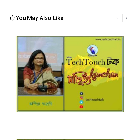
You May Also Like
prev
next
রূপচর্চা (ধারাবাহিক) মন্দিরা গাঙ্গুলী