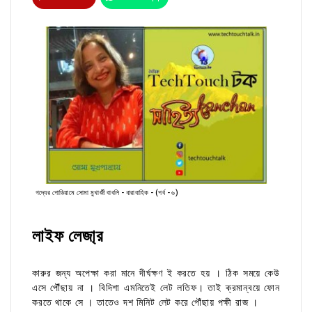
গদ্যের পোডিয়ামে সোমা মুখার্জী বাবলি - ধারাবাহিক - (পর্ব - ৬)
লাইফ লেজা্র
কারুর জন্য অপেক্ষা করা মানে দীর্ঘক্ষণ ই করতে হয় । ঠিক সময়ে কেউ
এসে পৌঁছায় না । বিদিশা এমনিতেই লেট লতিফ। তাই ক্রমান্বয়ে ফোন
করতে থাকে সে । তাতেও দশ মিনিট লেট করে পৌঁছায় পক্ষী রাজ ।