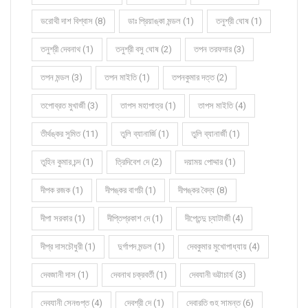
ডরোথী দাশ বিশ্বাস (8)
ডাঃ প্রিয়াঙ্কা মন্ডল (1)
তনুশ্রী ঘোষ (1)
তনুশ্রী দেবনাথ (1)
তনুশ্রী বসু ঘোষ (2)
তপন তরফদার (3)
তপন মন্ডল (3)
তপন মাইতি (1)
তপনকুমার দত্ত (2)
তপোব্রত মুখার্জী (3)
তাপস মহাপাত্র (1)
তাপস মাইতি (4)
তীর্থঙ্কর সুমিত (11)
তুলি ব্যানার্জি (1)
তুলি ব্যানার্জী (1)
তুহিন কুমার চন্দ (1)
ত্রিদিবেশ দে (2)
দয়াময় পোদ্দার (1)
দীপক রজক (1)
দীপঙ্কর বাগচী (1)
দীপঙ্কর বৈদ্য (8)
দীপা সরকার (1)
দীপ্তিপ্রকাশ দে (1)
দীপ্তেন্দু চ্যাটার্জী (4)
দীপ্র দাসচৌধুরী (1)
দুর্গাপদ মন্ডল (1)
দেবকুমার মুখোপাধ্যায় (4)
দেবজানী দাস (1)
দেবনাথ চক্রবর্তী (1)
দেবযানী ভট্টাচার্য (3)
দেবযানী সেনগুপ্ত (4)
দেবশ্রী দে (1)
দেবারতি গুহ সামন্ত (6)