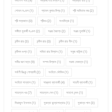
শুভাশিস সাহু (9)
শুভ্রকিশোর বিশ্বাস (1)
শুভ্রব্রত রায় (1)
শোভন মণ্ডল (1)
শ্যামল কুমার মিশ্র (1)
শ্রী অমিতাভ কর (2)
শ্রী সদ্যজাত (0)
শ্রীধর (2)
সংঘমিত্রা (1)
সঙ্গীতা মুখার্জী মণ্ডল (2)
সঞ্জয় বৈরাগ্য (2)
সঞ্জয় মুখার্জি (1)
সন্দীপ রায় (3)
সন্দীপ রায় (0)
সন্দীপ রায় নীল (1)
সন্দীপন গুপ্ত (1)
সবিতা রায় বিশ্বাস (1)
সবুজ বাসিন্দা (1)
সমীর বরণ দত্ত (9)
সম্পদ বিশ্বাস (1)
সরমা দেবদত্ত (1)
সর্বাণী রিঙ্কু গোস্বামী (2)
সংহিতা ভৌমিক (1)
সংহিতা সান্যাল (1)
সান্ত্বনা ব্যানার্জী (4)
সায়নী ব্যানার্জী (1)
সায়ন্তন ধর (7)
সায়ন্তন সেন (1)
সাহানা নন্দন (1)
সিরাজুল ইসলাম (1)
সুকন্যা বন্দ্যোপাধ্যায় (1)
সুকান্ত পাল (3)