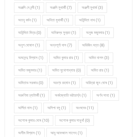
অঞ্জলি দে নন্দী (1)
অঞ্জলি মুখার্জী (7)
অঞ্জলী মুখার্জ (3)
অতনু বর্মন (1)
অনিতা মুখার্জী (1)
অনিন্দিতা নাথ (1)
অনিন্দিতা মিত্র (0)
অনিরুদ্ধ সুব্রত (1)
অনুজ মজুমদার (1)
অনুপ ঘোষাল (1)
অন্নপূর্ণা দাস (7)
অভিজিৎ দত্ত (8)
অমলেন্দু বিশ্বাস (1)
অমিত কুমার রায় (1)
অমিত বাগল (3)
অমিত মজুমদার (1)
অমিত মুখোপাধ্যায় (0)
অমিত রায় (1)
অমিতাভ সরকার (0)
অরণ্য রহমান (1)
অরিত্রা জুন ঘোষ (1)
অরুণিমা চ্যাটার্জী (1)
অর্কজ্যোতি ভট্টাচার্য্য (1)
অর্ণব সাহা (1)
অর্পিতা দাস (1)
অলিপা বসু (1)
অংশুদেব (11)
অশোক কুমার ঘোষ (10)
অশোক কুমার সাধুখাঁ (0)
অসীম বিশ্বাস (1)
আবু আফজাল সালেহ (1)