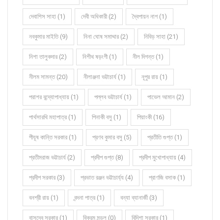
দেবাশিস সাহা (1)
দেবী অধিকারী (2)
দ্বৈপায়ন নাগ (1)
নবকুমার মাইতি (9)
নিনা ঘোষ সমাদ্দার (2)
নিবিড় সাহা (21)
নিশা তালুকদার (2)
নিশীথ ষড়ংগী (1)
নীল দিগন্ত (1)
নীলম সামন্ত (20)
নীলাঞ্জনা ভট্টাচার্য (1)
নূপুর রায় (1)
পরাশর বন্দ্যোপাধ্যায় (1)
পল্লব ভট্টাচার্য (1)
পাভেল আমান (2)
পার্থসারথি মহাপাত্র (1)
পিনাকী বসু (1)
পিয়াংকী (16)
পীযূষ কান্তি সরকার (1)
প্রণব কুমার বসু (5)
প্রতীতি গুপ্ত (1)
প্রতীমরাজ ভট্টাচার্য (2)
প্রদীপ গুপ্ত (8)
প্রদীপ মুখোপাধ্যায় (4)
প্রদীপ সরকার (3)
প্রভাত রঞ্জন ভট্টাচার্য্য (4)
প্রাণজি বসাক (1)
বনশ্রী রায় (1)
বন্দনা পাত্র (1)
বন্যা ব্যানার্জী (3)
বাসুদেব সরকার (1)
বিক্রম মন্ডল (0)
বিদিশা সরকার (1)