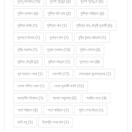
সুতনু হালদার (15)
সুতপা পুততুন্ড (2)
সুতপা পূততুণ্ড (3)
সুদীপ ঘোষাল (6)
সুদীপা বর্মণ রায় (2)
সুদীপ্ত পারিয়াল (6)
সুদীপ্ত মাজি (1)
সুদীপ্তা পাল (1)
সুদীপ্তা রায় চৌধুরী মুখার্জী (6)
সুদেষ্ণা সিনহা (1)
সুপায়ণ দাস (1)
সুবীর কুমার ভট্টাচার্য (1)
সুবীর সরকার (1)
সুব্রত সরকার (15)
সুমিত মোদক (4)
সুমিতা চৌধুরী (2)
সুমিতা পয়ড়্যা (1)
সুশান্ত সেন (8)
সূর্য নারায়ণ ঘোষ (1)
সোনালি (17)
সোমপ্রভা বন্দোপাধ্যায় (1)
সোমা পালিত ঘোষ (1)
সোমা মুখার্জী বাবলি (12)
স্বপ্ননীল বিশ্বাস (1)
স্বপ্না মজুমদার (3)
স্মরজিৎ দত্ত (4)
স্মার্ত পরিয়াল (3)
স্মার্ত পারিয়াল (1)
স্মৃতি শেখর মিত্র (1)
হাসি বসু (1)
হিমাদ্রী শেখর দাস (1)