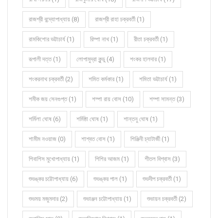
রাজশ্রী বন্দ্যোপাধ্যায় (8)
রাজশ্রী রাহা চক্রবর্তী (1)
রামকিশোর ভট্টাচার্য (1)
রিম্পা নাথ (1)
রীতা চক্রবর্তী (1)
রূপালী দত্ত (1)
লোপামুদ্রা কুন্ডু (4)
শংকর হালদার (1)
শংকরনাথ চক্রবর্তী (2)
শমিত কর্মকার (1)
শমিতা ভট্টাচার্য (1)
শমীক জয় সেনগুপ্ত (1)
শম্পা রায় বোস (10)
শম্পা সামন্ত (3)
শর্মিলা ঘোষ (6)
শর্মিষ্ঠা ঘোষ (1)
শান্তনু ঘোষ (1)
শামীম নওয়াজ (0)
শাশ্বত বোস (1)
শিঞ্জিনী চ্যাটার্জী (1)
শিবাশিস মুখোপাধ্যায় (1)
শিশির আজম (1)
শীতল বিশ্বাস (3)
শুভঙ্কর চট্টোপাধ্যায় (6)
শুভঙ্কর পাল (1)
শুভদীপ চক্রবর্তী (1)
শুভময় মজুমদার (2)
শুভাঞ্জন চট্টোপাধ্যায় (1)
শুভায়ন চক্রবর্তী (2)