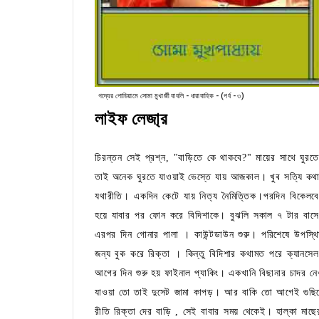
গদ্যের পোডিয়ামে সোমা মুখার্জী বাবলি - ধারাবাহিক - (পর্ব - ৩)
লাইফ লেজা্র
চিরন্তন সেই প্রশ্ন, "বাড়িতে কে থাকবে?" মায়ের সাথে ঘুর
তাই অনেক ঘুরতে যাওয়াই ভেস্তে যায় আজকাল। খুব সত্যি কথা
যথারীতি। একদিন কেটে যায় নিত্য নৈমিত্তিক।পরদিন বিকেলবেল
হয়ে যাবার পর ফোন করে বিদিশাকে। বুঝলি সকাল ৭ টার বাসে
এরপর দিন গোনার পালা । কাউন্টডাউন শুরু। পরিশেষে উপস্থিত
জন্য বুক করে রিক্তা । কিন্তু বিদিশার কথামত পরে ক্যানসে
আগের দিন শুরু হয় ফাইনাল প্যাকিং। একখানি বিছানার চাদর নে
যাওয়া তো তাই দুসেট জামা কাপড়। আর বাকি তো আগেই গুছিয়
রীতি রিক্তা দের বাড়ি , সেই বাবার সময় থেকেই। হাল্কা মাছ