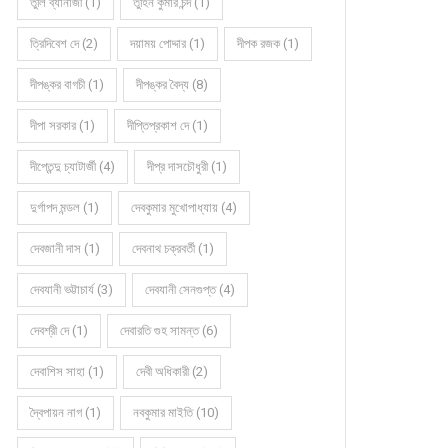
তুলি ব্যানার্জী (1)
তুহিন কুমার চন্দ (1)
ত্রিদিবেশ দে (2)
দয়াময় পোদ্দার (1)
দীপক রজক (1)
দীপঙ্কর বাগচী (1)
দীপঙ্কর বৈদ্য (8)
দীপা সরকার (1)
দীপ্তিপ্রকাশ দে (1)
দীপ্তেন্দু চ্যাটার্জী (4)
দীপ্র দাসচৌধুরী (1)
দুর্গাপদ মন্ডল (1)
দেবকুমার মুখোপাধ্যায় (4)
দেবজানী দাস (1)
দেবনাথ চক্রবর্তী (1)
দেবযানী ভট্টাচার্য (3)
দেবযানী সেনগুপ্ত (4)
দেবশ্রী দে (1)
দেবারতি গুহ সামন্ত (6)
দেবাশিস সাহা (1)
দেবী অধিকারী (2)
দ্বৈপায়ন নাগ (1)
নবকুমার মাইতি (10)