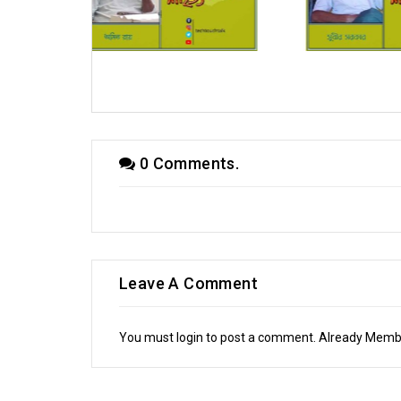
িক) স্মরজিৎ দত্ত
রূপচর্চা (ধারাবাহিক) মন্দিরা গাঙ্গুলী
অনুব
0 Comments.
Leave A Comment
You must login to post a comment. Already Mem