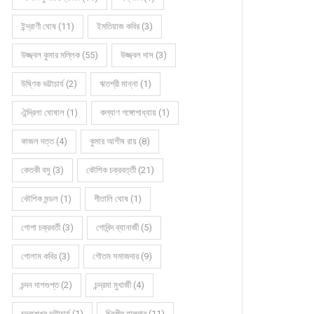
ইন্দ্রাণী ঘোষ (11)
ইমতিয়াজ কবির (3)
উজ্জ্বল কুমার মল্লিক (55)
উজ্জ্বল দাস (3)
উষ্ণিক ভট্টাচার্য (2)
ঋতশ্রী মান্না (1)
ঐন্দ্রিলা ঘোষাল (1)
কল্যাণ গঙ্গোপাধ্যায় (1)
কাজল দত্ত (4)
কুমার আশীষ রায় (8)
কেতকী বসু (3)
কৌশিক চক্রবর্ত্তী (21)
কৌশিক মন্ডল (1)
গীতালি ঘোষ (1)
গোপা চক্রবর্তী (3)
গোবিন্দ ব্যানার্জী (5)
গোলাম কবির (3)
গৌতম সমাজদার (9)
চন্দন দাশগুপ্ত (2)
চন্দ্রমা মুখার্জী (4)
চন্দ্রশেখর ভট্টাচার্য (1)
চিরঞ্জীব হালদার (11)