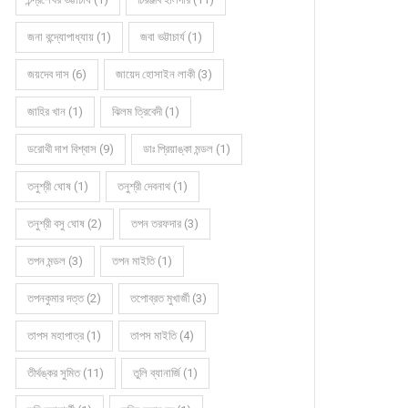
জনা বন্দ্যোপাধ্যায় (1)
জবা ভট্টাচার্য (1)
জয়দেব দাস (6)
জায়েদ হোসাইন লাকী (3)
জাহির খান (1)
ঝিলম ত্রিবেদী (1)
ডরোথী দাশ বিশ্বাস (9)
ডাঃ প্রিয়াঙ্কা মন্ডল (1)
তনুশ্রী ঘোষ (1)
তনুশ্রী দেবনাথ (1)
তনুশ্রী বসু ঘোষ (2)
তপন তরফদার (3)
তপন মন্ডল (3)
তপন মাইতি (1)
তপনকুমার দত্ত (2)
তপোব্রত মুখার্জী (3)
তাপস মহাপাত্র (1)
তাপস মাইতি (4)
তীর্থঙ্কর সুমিত (11)
তুলি ব্যানার্জি (1)