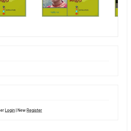
াদে স্মার্ত পারিয়াল
সম্পাদক উবাচ
ber
Login
| New
Register