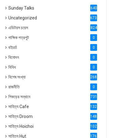
Sunday Talks
640
Uncategorized
6738
এডিটরস চয়েস
824
পাক্ষিক পত্রপুট
0
বইচর্চা
0
বিনোদন
0
বিবিধ
0
বিশেষ সংখ্যা
2686
রাজনীতি
0
শিকড়ের সন্ধানে
731
সাহিত্য Cafe
1321
সাহিত্য Droom
1488
সাহিত্য Hoichoi
1027
সাহিত্য Hut
1769