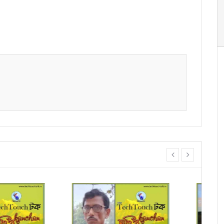
prev
next