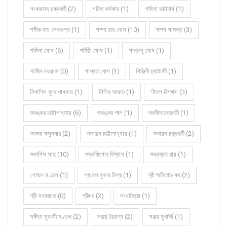
শংকরনাথ চক্রবর্তী (2)
শমিত কর্মকার (1)
শমিতা ভট্টাচার্য (1)
শমীক জয় সেনগুপ্ত (1)
শম্পা রায় বোস (10)
শম্পা সামন্ত (3)
শর্মিলা ঘোষ (6)
শর্মিষ্ঠা ঘোষ (1)
শান্তনু ঘোষ (1)
শামীম নওয়াজ (0)
শাশ্বত বোস (1)
শিঞ্জিনী চ্যাটার্জী (1)
শিবাশিস মুখোপাধ্যায় (1)
শিশির আজম (1)
শীতল বিশ্বাস (3)
শুভঙ্কর চট্টোপাধ্যায় (6)
শুভঙ্কর পাল (1)
শুভদীপ চক্রবর্তী (1)
শুভময় মজুমদার (2)
শুভাঞ্জন চট্টোপাধ্যায় (1)
শুভায়ন চক্রবর্তী (2)
শুভাশিস সাহু (10)
শুভ্রকিশোর বিশ্বাস (1)
শুভ্রব্রত রায় (1)
শোভন মণ্ডল (1)
শ্যামল কুমার মিশ্র (1)
শ্রী অমিতাভ কর (2)
শ্রী সদ্যজাত (0)
শ্রীধর (2)
সংঘমিত্রা (1)
সঙ্গীতা মুখার্জী মণ্ডল (2)
সঞ্জয় বৈরাগ্য (2)
সঞ্জয় মুখার্জি (1)