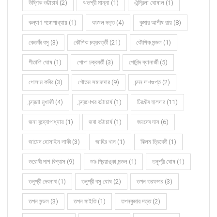
উষ্ণিক ভট্টাচার্য (2)
ঋতশ্রী মান্না (1)
ঐন্দ্রিলা ঘোষাল (1)
কল্যাণ গঙ্গোপাধ্যায় (1)
কাজল দত্ত (4)
কুমার আশীষ রায় (8)
কেতকী বসু (3)
কৌশিক চক্রবর্ত্তী (21)
কৌশিক মন্ডল (1)
গীতালি ঘোষ (1)
গোপা চক্রবর্তী (3)
গোবিন্দ ব্যানার্জী (5)
গোলাম কবির (3)
গৌতম সমাজদার (9)
চন্দন দাশগুপ্ত (2)
চন্দ্রমা মুখার্জী (4)
চন্দ্রশেখর ভট্টাচার্য (1)
চিরঞ্জীব হালদার (11)
জনা বন্দ্যোপাধ্যায় (1)
জবা ভট্টাচার্য (1)
জয়দেব দাস (6)
জায়েদ হোসাইন লাকী (3)
জাহির খান (1)
ঝিলম ত্রিবেদী (1)
ডরোথী দাশ বিশ্বাস (9)
ডাঃ প্রিয়াঙ্কা মন্ডল (1)
তনুশ্রী ঘোষ (1)
তনুশ্রী দেবনাথ (1)
তনুশ্রী বসু ঘোষ (2)
তপন তরফদার (3)
তপন মন্ডল (3)
তপন মাইতি (1)
তপনকুমার দত্ত (2)