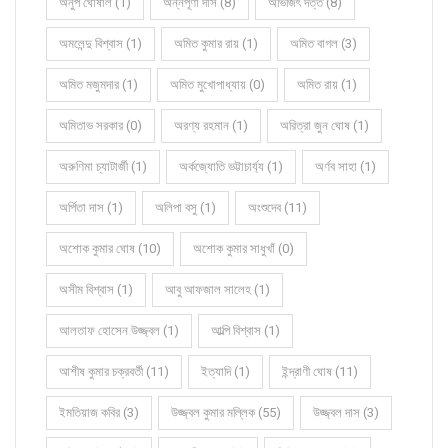
অনুপ ঘোষাল (1)
অন্নপূর্ণা দাস (8)
অভিজিৎ দত্ত (8)
অমলেন্দু বিশ্বাস (1)
অমিত কুমার রায় (1)
অমিত বাগল (3)
অমিত মজুমদার (1)
অমিত মুখোপাধ্যায় (0)
অমিত রায় (1)
অমিতাভ সরকার (0)
অরণ্য রহমান (1)
অরিত্রা জুন ঘোষ (1)
অরুণিমা চ্যাটার্জী (1)
অর্কজ্যোতি ভট্টাচার্য্য (1)
অর্ণব সাহা (1)
অর্পিতা দাস (1)
অলিপা বসু (1)
অংশুদেব (11)
অশোক কুমার ঘোষ (10)
অশোক কুমার সাধুখাঁ (0)
অসীম বিশ্বাস (1)
আবু আফজাল সালেহ (1)
আলতাফ হোসেন উজ্জ্বল (1)
আল্পি বিশ্বাস (1)
আশীষ কুমার চক্রবর্তী (11)
ইত্যাদি (1)
ইন্দ্রাণী ঘোষ (11)
ইমতিয়াজ কবির (3)
উজ্জ্বল কুমার মল্লিক (55)
উজ্জ্বল দাস (3)