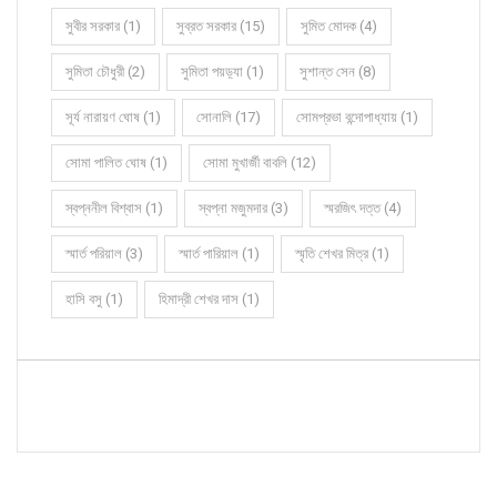
সুবীর সরকার (1)
সুব্রত সরকার (15)
সুমিত মোদক (4)
সুমিতা চৌধুরী (2)
সুমিতা পয়ড়্যা (1)
সুশান্ত সেন (8)
সূর্য নারায়ণ ঘোষ (1)
সোনালি (17)
সোমপ্রভা বন্দোপাধ্যায় (1)
সোমা পালিত ঘোষ (1)
সোমা মুখার্জী বাবলি (12)
স্বপ্ননীল বিশ্বাস (1)
স্বপ্না মজুমদার (3)
স্মরজিৎ দত্ত (4)
স্মার্ত পরিয়াল (3)
স্মার্ত পারিয়াল (1)
স্মৃতি শেখর মিত্র (1)
হাসি বসু (1)
হিমাদ্রী শেখর দাস (1)