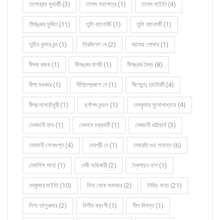
তপোব্রত মুখার্জী (3)
তাপস মহাপাত্র (1)
তাপস মাইতি (4)
তীর্থঙ্কর সুমিত (11)
তুলি ব্যানার্জি (1)
তুলি ব্যানার্জী (1)
তুহিন কুমার চন্দ (1)
ত্রিদিবেশ দে (2)
দয়াময় পোদ্দার (1)
দীপক রজক (1)
দীপঙ্কর বাগচী (1)
দীপঙ্কর বৈদ্য (8)
দীপা সরকার (1)
দীপ্তিপ্রকাশ দে (1)
দীপ্তেন্দু চ্যাটার্জী (4)
দীপ্র দাসচৌধুরী (1)
দুর্গাপদ মন্ডল (1)
দেবকুমার মুখোপাধ্যায় (4)
দেবজানী দাস (1)
দেবনাথ চক্রবর্তী (1)
দেবযানী ভট্টাচার্য (3)
দেবযানী সেনগুপ্ত (4)
দেবশ্রী দে (1)
দেবারতি গুহ সামন্ত (6)
দেবাশিস সাহা (1)
দেবী অধিকারী (2)
দ্বৈপায়ন নাগ (1)
নবকুমার মাইতি (10)
নিনা ঘোষ সমাদ্দার (2)
নিবিড় সাহা (21)
নিশা তালুকদার (2)
নিশীথ ষড়ংগী (1)
নীল দিগন্ত (1)