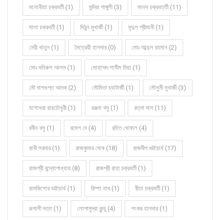
মনোনীতা চক্রবর্তী (1)
মন্দিরা গাঙ্গুলী (3)
মানস চক্রবর্ত্তী (11)
মালা চক্রবর্তী (1)
মিঠুন মুখার্জী (1)
মৃদুল শ্রীমানী (1)
মেরী খাতুন (1)
মৈত্রেয়ী হালদার (0)
মোঃ আব্দুল রহমান (2)
মোঃ মনিরুল আলম (1)
মোহাম্মদ শামীম মিয়া (1)
মৌ দাশগুপ্ত আদক (2)
মৌমিতা চ্যাটার্জী (1)
মৌসুমী মুখার্জী (3)
যশোধরা রায়চৌধুরী (1)
রঞ্জনা বসু (1)
রত্না দাস (11)
রবীন বসু (1)
রমেশ দে (4)
রহিত ঘোষাল (4)
রাখী সরদার (1)
রাজকুমার ঘোষ (18)
রাজদীপ ভট্টাচার্য (17)
রাজশ্রী বন্দ্যোপাধ্যায় (8)
রাজশ্রী রাহা চক্রবর্তী (1)
রামকিশোর ভট্টাচার্য (1)
রিম্পা নাথ (1)
রীতা চক্রবর্তী (1)
রূপালী দত্ত (1)
লোপামুদ্রা কুন্ডু (4)
শংকর হালদার (1)