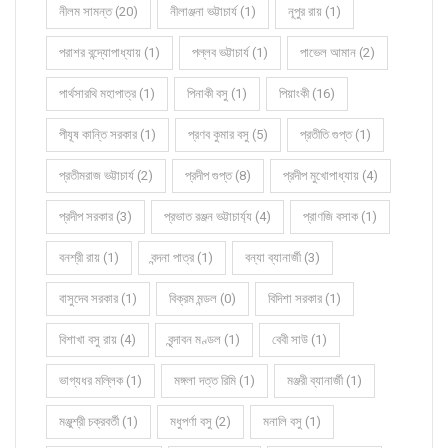
নীলম সামন্ত (20)
নীলাঞ্জনা ভট্টাচার্য (1)
নূপুর রায় (1)
পরাশর বন্দ্যোপাধ্যায় (1)
পল্লব ভট্টাচার্য (1)
পাভেল আমান (2)
পার্থসারথি মহাপাত্র (1)
পিনাকী বসু (1)
পিয়াংকী (16)
পীযূষ কান্তি সরকার (1)
প্রণব কুমার বসু (5)
প্রতীতি গুপ্ত (1)
প্রতীমরাজ ভট্টাচার্য (2)
প্রদীপ গুপ্ত (8)
প্রদীপ মুখোপাধ্যায় (4)
প্রদীপ সরকার (3)
প্রভাত রঞ্জন ভট্টাচার্য্য (4)
প্রাণজি বসাক (1)
বনশ্রী রায় (1)
বন্দনা পাত্র (1)
বন্যা ব্যানার্জী (3)
বাসুদেব সরকার (1)
বিক্রম মন্ডল (0)
বিদিশা সরকার (1)
বিশাখা বসু রায় (4)
বৃন্দাবন মণ্ডল (1)
বেবী সাউ (1)
ভাগ্যধর মল্লিক (1)
মঙ্গলা দত্ত রিমি (1)
মঞ্জরী ব্যানার্জী (1)
মঞ্জুশ্রী চক্রবর্তী (1)
মধুপর্ণা বসু (2)
মনালি বসু (1)