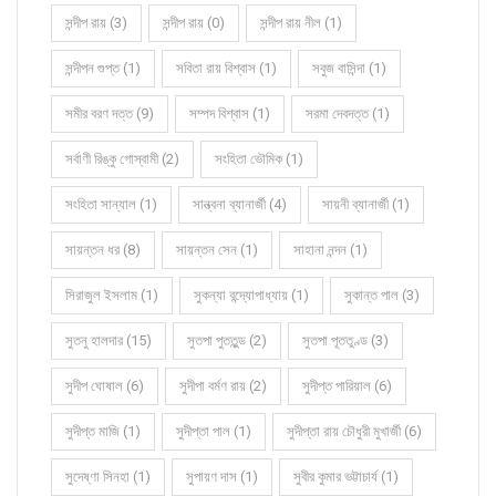
সন্দীপ রায় (3)
সন্দীপ রায় (0)
সন্দীপ রায় নীল (1)
সন্দীপন গুপ্ত (1)
সবিতা রায় বিশ্বাস (1)
সবুজ বাসিন্দা (1)
সমীর বরণ দত্ত (9)
সম্পদ বিশ্বাস (1)
সরমা দেবদত্ত (1)
সর্বাণী রিঙ্কু গোস্বামী (2)
সংহিতা ভৌমিক (1)
সংহিতা সান্যাল (1)
সান্ত্বনা ব্যানার্জী (4)
সায়নী ব্যানার্জী (1)
সায়ন্তন ধর (8)
সায়ন্তন সেন (1)
সাহানা নন্দন (1)
সিরাজুল ইসলাম (1)
সুকন্যা বন্দ্যোপাধ্যায় (1)
সুকান্ত পাল (3)
সুতনু হালদার (15)
সুতপা পুততুন্ড (2)
সুতপা পূততুণ্ড (3)
সুদীপ ঘোষাল (6)
সুদীপা বর্মণ রায় (2)
সুদীপ্ত পারিয়াল (6)
সুদীপ্ত মাজি (1)
সুদীপ্তা পাল (1)
সুদীপ্তা রায় চৌধুরী মুখার্জী (6)
সুদেষ্ণা সিনহা (1)
সুপায়ণ দাস (1)
সুবীর কুমার ভট্টাচার্য (1)