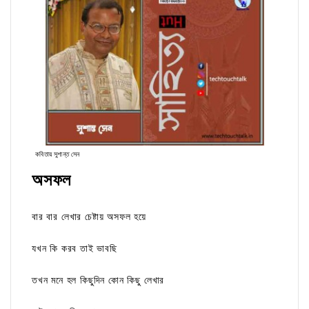
কবিতায় সুশান্ত সেন
অসফল
বার বার লেখার চেষ্টায় অসফল হয়ে
যখন কি করব তাই ভাবছি
তখন মনে হল কিছুদিন কোন কিছু লেখার