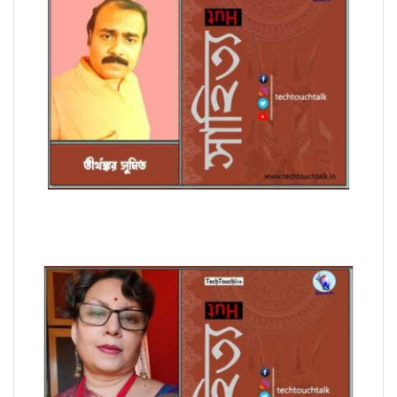
অণুগল্পে তীর্থঙ্কর সুমিত