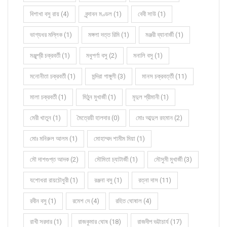
বিশাখা বসু রায় (4)
বৃন্দাবন মণ্ডল (1)
বেবী সাউ (1)
ভাগ্যধর মল্লিক (1)
মঙ্গলা দত্ত রিমি (1)
মঞ্জরী ব্যানার্জী (1)
মঞ্জুশ্রী চক্রবর্তী (1)
মধুপর্ণা বসু (2)
মনালি বসু (1)
মনোনীতা চক্রবর্তী (1)
মন্দিরা গাঙ্গুলী (3)
মানস চক্রবর্ত্তী (11)
মালা চক্রবর্তী (1)
মিঠুন মুখার্জী (1)
মৃদুল শ্রীমানী (1)
মেরী খাতুন (1)
মৈত্রেয়ী হালদার (0)
মোঃ আব্দুল রহমান (2)
মোঃ মনিরুল আলম (1)
মোহাম্মদ শামীম মিয়া (1)
মৌ দাশগুপ্ত আদক (2)
মৌমিতা চ্যাটার্জী (1)
মৌসুমী মুখার্জী (3)
যশোধরা রায়চৌধুরী (1)
রঞ্জনা বসু (1)
রত্না দাস (11)
রবীন বসু (1)
রমেশ দে (4)
রহিত ঘোষাল (4)
রাখী সরদার (1)
রাজকুমার ঘোষ (18)
রাজদীপ ভট্টাচার্য (17)