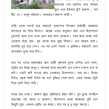
সাভানায় গেম ড্রাইভ করে সন্ধের
মুখে এসে উঠলাম টেন্ট ক্যাম্প - 'থর্ন
ট্রি' তে। অপূর্ব পরিবেশ। অসাধারণ ক্যাম্প সাইট।
গাড়ি থেকে সতর্ক হয়ে নামতেই ক্যাম্পের তিনজন কর্মচারী আমাদের
মালপত্র সব নিয়ে নিলেন। আমরা ওদের অনুসরণ করে এসে রিসেপশনে
ঢুকতেই হাতে চলে এলো রোল করা সাদা তোয়ালে। গরম জলে ভেজা সেই
তোয়ালে দিয়ে হাত- মুখ ভালো করে মুছে নিলাম। বেশ আরাম হলো।
ক্লান্তি দূর হয়ে গেল। এর পর এলো শরবত ও কুকিজ। শুরুতেই এমন
আপ্যায়ন মুগ্ধ করে দিল।
তার পর ওদের ম্যানেজার অল্প বয়সী কৃষ্ণাঙ্গ যুবক এগিয়ে এসে বলল,
টেন্টের সব নিয়ম কানুন। অসতর্ক ভাবে কখনোই যেন এপাশ ওপাশে চলে না
যাই। ওয়াই ফাই পাওয়া যাবে একমাত্র রিসেপশনে। ঘরে নয়। ডিনার
টাইম, ব্রেক ফাস্ট টাইম সব বলে বুঝিয়ে শেষে বলল, এবার আমরা টেন্টে
গিয়ে রেস্ট নিতে পারি।
সন্ধে হয়ে গেছে। আকাশ জুড়ে সূর্যাস্তের রঙিন ছটা। খুব সুন্দর লাগছিল
অরণ্যের এই আবহ ও আকাশ। রিসেপশন থেকে আমাদের টেন্ট বেশ
কিছুটা দূরে, একদম ফেন্সিং এর কাছে। তার পর ধূ ধূ হলুদ অরণ্য।