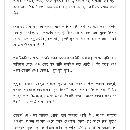
জায়গা দেখলো, গাছের ছায়া খুঁজলো, কিন্তু কোনওটাই দেখলাম ওর পছন্দ
হলো না। ঠিক নিরাপদ মনে হলো না। শেষে বলল, "গাড়িতে বসেই খেয়ে
নিন।"
গেম ড্রাইভে জঙ্গলের আবহে বসে লাঞ্চ করাটা বেশ থ্রিলিং। এমন বিশাল
অরণ্য- প্রান্তরে, অসংখ্য বন্যপ্রাণীদের মাঝে দুরু দুরু বুকে চিকেন
রোস্ট, এগ স্যান্ডউইচ, চকলেট, ফ্রুট জুস তারিয়ে তারিয়ে খাওয়া - এই
না হলে জীবন কালিদা!..
ওয়াকিটকিতে মাঝে মাঝেই খবর আসে সোয়াহিলি ভাষায়। আমরা বুঝি না।
জুলিয়াস বোঝে এবং সেই মত গাড়ি ড্রাইভ করে ছোটে। এই মাত্র খবর
এলো লেপার্ড দেখা গেছে!.. ছুট ছুট ছুট!..
ল্যান্ড রোভার দুরন্ত গতিতে ছুটতে শুরু করল। পথে অনেক জেব্রা,
থমসন গ্যাজেল দেখলাম। দূরে তিনটে লম্বা গলার জিরাফ গলা উচিয়ে
গাছের পাতা চিবোচ্ছে। এসব এখন নিছকই দেখা। আসল দেখার জন্য মন
উচাটন - লেপার্ড দেখব এখন!..
লেপার্ড যে এমন আদুরে খোকা হবে ভাবতে পারি নি!..আমরা অন্তত
পঁচিশটা গাড়ির আড়াল থেকে স্পষ্ট দেখলাম একটা চার সাড়ে চার ফুটের
অসম্ভব সুন্দর লেপার্ড গাছের মগডালে শরীর এলিয়ে ডালটাকে জড়িয়ে কি