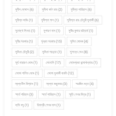
সুদীপ ঘোষাল (6)
সুদীপা বর্মণ রায় (2)
সুদীপ্ত পারিয়াল (6)
সুদীপ্ত মাজি (1)
সুদীপ্তা পাল (1)
সুদীপ্তা রায় চৌধুরী মুখার্জী (6)
সুদেষ্ণা সিনহা (1)
সুপায়ণ দাস (1)
সুবীর কুমার ভট্টাচার্য (1)
সুবীর সরকার (1)
সুব্রত সরকার (15)
সুমিত মোদক (4)
সুমিতা চৌধুরী (2)
সুমিতা পয়ড়্যা (1)
সুশান্ত সেন (8)
সূর্য নারায়ণ ঘোষ (1)
সোনালি (17)
সোমপ্রভা বন্দোপাধ্যায় (1)
সোমা পালিত ঘোষ (1)
সোমা মুখার্জী বাবলি (12)
স্বপ্ননীল বিশ্বাস (1)
স্বপ্না মজুমদার (3)
স্মরজিৎ দত্ত (4)
স্মার্ত পরিয়াল (3)
স্মার্ত পারিয়াল (1)
স্মৃতি শেখর মিত্র (1)
হাসি বসু (1)
হিমাদ্রী শেখর দাস (1)