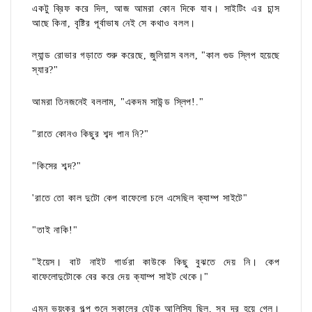
একটু ব্রিফ করে দিল, আজ আমরা কোন দিকে যাব। সাইটিং এর চান্স
আছে কিনা, বৃষ্টির পূর্বাভাষ নেই সে কথাও বলল।
ল্যান্ড রোভার গড়াতে শুরু করেছে, জুলিয়াস বলল, "কাল গুড স্লিপ হয়েছে
স্যার?"
আমরা তিনজনেই বললাম, "একদম সাউন্ড স্লিপ!."
"রাতে কোনও কিছুর শব্দ পান নি?"
"কিসের শব্দ?"
'রাতে তো কাল দুটো কেপ বাফেলো চলে এসেছিল ক্যাম্প সাইটে"
"তাই নাকি!"
"ইয়েস। বাট নাইট গার্ডরা কাউকে কিছু বুঝতে দেয় নি। কেপ
বাফেলোদুটোকে বের করে দেয় ক্যাম্প সাইট থেকে।"
এমন ভয়ংকর গল্প শুনে সকালের যেটুকু আলিস্যি ছিল, সব দূর হয়ে গেল।