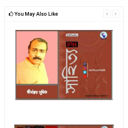
You May Also Like
prev
next
অণুগল্পে তীর্থঙ্কর সুমিত