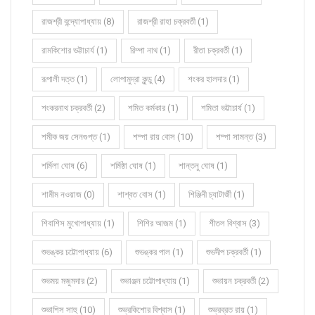
রাজশ্রী বন্দ্যোপাধ্যায় (8)
রাজশ্রী রাহা চক্রবর্তী (1)
রামকিশোর ভট্টাচার্য (1)
রিম্পা নাথ (1)
রীতা চক্রবর্তী (1)
রূপালী দত্ত (1)
লোপামুদ্রা কুন্ডু (4)
শংকর হালদার (1)
শংকরনাথ চক্রবর্তী (2)
শমিত কর্মকার (1)
শমিতা ভট্টাচার্য (1)
শমীক জয় সেনগুপ্ত (1)
শম্পা রায় বোস (10)
শম্পা সামন্ত (3)
শর্মিলা ঘোষ (6)
শর্মিষ্ঠা ঘোষ (1)
শান্তনু ঘোষ (1)
শামীম নওয়াজ (0)
শাশ্বত বোস (1)
শিঞ্জিনী চ্যাটার্জী (1)
শিবাশিস মুখোপাধ্যায় (1)
শিশির আজম (1)
শীতল বিশ্বাস (3)
শুভঙ্কর চট্টোপাধ্যায় (6)
শুভঙ্কর পাল (1)
শুভদীপ চক্রবর্তী (1)
শুভময় মজুমদার (2)
শুভাঞ্জন চট্টোপাধ্যায় (1)
শুভায়ন চক্রবর্তী (2)
শুভাশিস সাহু (10)
শুভ্রকিশোর বিশ্বাস (1)
শুভ্রব্রত রায় (1)