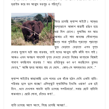
ড্রাইভ করে মন আনন্দে ভরপুর ও পরিপূর্ণ।
ফিরে চলেছি ক্যাম্প সাইটে। সন্ধের
অস্তরাগে আকাশ মায়াবী রঙিন হয়ে
ধরা দিল চোখে। মুসাফির মন আর
আমার এই সাত জনমের সৌভাগ্যর
জন্য সারা পৃথিবীর প্রান্তে প্রান্তে
ঘুরে বেড়াতে বেড়াতে এসব দৃশ্য
দেখার সুযোগ ঘটে যায় বারবার, তাই মনের আনন্দে হাসি কাঁদি গান গাই।
আজও এমন অপরূপ সানসেট দৃশ্য দেখতে দেখতে নিজের ভাগ্যকে নিজেই
শাবাশ বলছিলাম বারবার ! আর রবিঠাকুর গুণ গুণ করছিলেন বুকের
ভেতর," আজি হৃদয় আমার যায় যে ভেসে.. কোন্-সে অসম্ভবের দেশে.."
ক্যাম্প সাইটের কাছাকাছি এসে পথের এক বাঁকে হঠাৎ দেখি একটা হাতি-
পরিবার দুলে দুলে যাচ্ছে! এলিফ্যান্ট ফ্যামিলির ইভনিং ওয়াক! এক দুই
তিন...গুনে দেখলাম সাতটা হাতি চলেছে সপরিবারে!..সবার ছোট হাতিটা
মাঝখানে। ছোট্ট সোনা, চাঁদের কণা!..
হাতি চলেছে আগে আগে, পিছে চলেছি আমরা!..