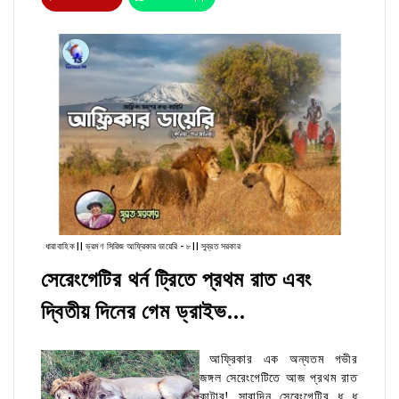
ধারাবাহিক || ভ্রমণ সিরিজ আফ্রিকার ডায়েরি - ৮ || সুব্রত সরকার
সেরেংগেটির থর্ন ট্রিতে প্রথম রাত এবং
দ্বিতীয় দিনের গেম ড্রাইভ...
আফ্রিকার এক অন্যতম গভীর
জঙ্গল সেরেংগেটিতে আজ প্রথম রাত
কাটাব! সারাদিন সেরেংগেটির ধূ ধূ