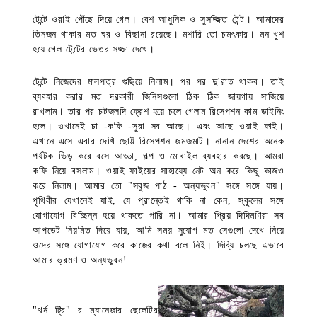
টেন্টে ওরাই পৌঁছে দিয়ে গেল। বেশ আধুনিক ও সুসজ্জিত টেন্ট। আমাদের
তিনজন থাকার মত ঘর ও বিছানা রয়েছে। মশারি তো চমৎকার। মন খুশ
হয়ে গেল টেন্টের ভেতর সজ্জা দেখে।
টেন্টে নিজেদের মালপত্র গুছিয়ে নিলাম। পর পর দু'রাত থাকব। তাই
ব্যবহার করার মত দরকারী জিনিসগুলো ঠিক ঠিক জায়গায় সাজিয়ে
রাখলাম। তার পর চটজলদি ফ্রেশ হয়ে চলে গেলাম রিসেপশন কাম ডাইনিং
হলে। ওখানেই চা -কফি -সুরা সব আছে। এবং আছে ওয়াই ফাই।
এখানে এসে এবার দেখি ছোট্ট রিসেপশন জমজমাট। নানান দেশের অনেক
পর্যটক ভিড় করে বসে আড্ডা, গল্প ও মোবাইল ব্যবহার করছে। আমরা
কফি নিয়ে বসলাম। ওয়াই ফাইয়ের সাহায্যে নেট অন করে কিছু কাজও
করে নিলাম। আমার তো "সবুজ পাঠ - অন্যভুবন" সঙ্গে সঙ্গে যায়।
পৃথিবীর যেখানেই যাই, যে প্রান্তেই থাকি না কেন, স্কুলের সঙ্গে
যোগাযোগ বিচ্ছিন্ন হয়ে থাকতে পারি না। আমার প্রিয় দিদিমণিরা সব
আপডেট নিয়মিত দিয়ে যায়, আমি সময় সুযোগ মত সেগুলো দেখে নিয়ে
ওদের সঙ্গে যোগাযোগ করে কাজের কথা বলে নিই। দিব্যি চলছে এভাবে
আমার ভ্রমণ ও অন্যভুবন!..
"থর্ন ট্রি" র ম্যানেজার ছেলেটির