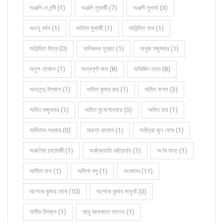
অঞ্জলি দে নন্দী (1)
অঞ্জলি মুখার্জী (7)
অঞ্জলী মুখার্জ (3)
অতনু বর্মন (1)
অনিতা মুখার্জী (1)
অনিন্দিতা নাথ (1)
অনিন্দিতা মিত্র (0)
অনিরুদ্ধ সুব্রত (1)
অনুজ মজুমদার (1)
অনুপ ঘোষাল (1)
অন্নপূর্ণা দাস (8)
অভিজিৎ দত্ত (8)
অমলেন্দু বিশ্বাস (1)
অমিত কুমার রায় (1)
অমিত বাগল (3)
অমিত মজুমদার (1)
অমিত মুখোপাধ্যায় (0)
অমিত রায় (1)
অমিতাভ সরকার (0)
অরণ্য রহমান (1)
অরিত্রা জুন ঘোষ (1)
অরুণিমা চ্যাটার্জী (1)
অর্কজ্যোতি ভট্টাচার্য্য (1)
অর্ণব সাহা (1)
অর্পিতা দাস (1)
অলিপা বসু (1)
অংশুদেব (11)
অশোক কুমার ঘোষ (10)
অশোক কুমার সাধুখাঁ (0)
অসীম বিশ্বাস (1)
আবু আফজাল সালেহ (1)