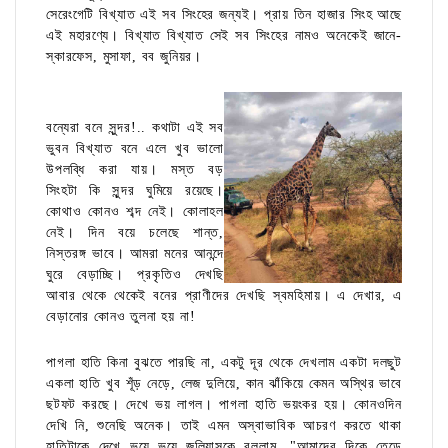
সেরেংগেটি বিখ্যাত এই সব সিংহের জন্যই। প্রায় তিন হাজার সিংহ আছে
এই মহারণ্যে। বিখ্যাত বিখ্যাত সেই সব সিংহের নামও অনেকেই জানে-
স্কারফেস, মুসাফা, বব জুনিয়র।
বন্যেরা বনে সুন্দর!.. কথাটা এই সব
ভুবন বিখ্যাত বনে এলে খুব ভালো
উপলব্ধি করা যায়। মস্ত বড়
সিংহটা কি সুন্দর ঘুমিয়ে রয়েছে।
কোথাও কোনও শব্দ নেই। কোলাহল
নেই। দিন বয়ে চলেছে শান্ত,
নিস্তরঙ্গ ভাবে। আমরা মনের আনন্দে
ঘুরে বেড়াচ্ছি। প্রকৃতিও দেখছি
আবার থেকে থেকেই বনের প্রাণীদের দেখছি স্বমহিমায়। এ দেখার, এ
বেড়ানোর কোনও তুলনা হয় না!
পাগলা হাতি কিনা বুঝতে পারছি না, একটু দূর থেকে দেখলাম একটা দলছুট
একলা হাতি খুব শূঁড় নেড়ে, লেজ দুলিয়ে, কান ঝাঁকিয়ে কেমন অস্থির ভাবে
ছটফট করছে। দেখে ভয় লাগল। পাগলা হাতি ভয়ংকর হয়। কোনওদিন
দেখি নি, শুনেছি অনেক। তাই এমন অস্বাভাবিক আচরণ করতে থাকা
হাতিটাকে দেখে ভয়ে ভয়ে জুলিয়াসকে বললাম, "আমাদের দিকে তেড়ে