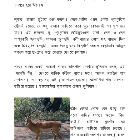
চনমনে হয়ে উঠলাম।
ল্যান্ড রোভার ছুটতে শুরু করল। সেরেংগেটির এমন একটা প্রাকৃতিক
সৌন্দর্য রয়েছে যে শুধু এভাবে গাড়িতে করে ঘুরে বেড়ালেই মন খুশ হয়ে
যায়। এই জঙ্গলের ভূ- প্রকৃতির বৈচিত্র্যগুলো হলো- লেক ও লেক
পাশ্ববর্তী জলাভূমি, সাভানা তৃণভূমি, কাঁটাগাছের ঝোপ সহ পাহাড় টিলা
এবং চিরহরিৎ বনভূমি। এমন বৈচিত্র্যময় বিস্তীর্ণ জঙ্গলে বেড়ানোর আনন্দে
মশগুল হয়ে দু-চোখ ভরে দেখতে দেখতে চললাম।
পথের ধারের একটা অচেনা গাছের ডালপালা দেখিয়ে জুলিয়াস বলল, এটা
'সসেজি ট্রি।' দেখতে খানিক কাঁঠাল পাতার মত। অনেক ওয়াইল্ড পাম
দেখলাম। বেশ বড় বড় এই বুনো পামগাছগুলো। আকাশিয়া গাছ চারপাশে
ছড়িয়ে রয়েছে। ইউফোবিয়া ক্যাকটাস চেনাল জুলিয়াস।
হঠাৎ কোথা থেকে যেন উড়ে চলে
এলো গাড়ির সামনে অনেক 'গিনে
ফাউ।' চাইনিজ মুরগীর মত
পাখিগুলো লাফিয়ে লাফিয়ে চলেছে।
সামনে একটা জলাশয় আসছে। কালো