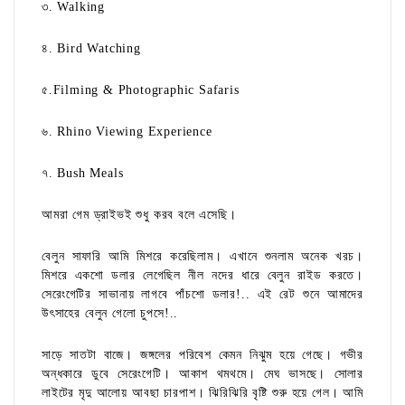
৩. Walking
৪. Bird Watching
৫.Filming & Photographic Safaris
৬. Rhino Viewing Experience
৭. Bush Meals
আমরা গেম ড্রাইভই শুধু করব বলে এসেছি।
বেলুন সাফারি আমি মিশরে করেছিলাম। এখানে শুনলাম অনেক খরচ।
মিশরে একশো ডলার লেগেছিল নীল নদের ধারে বেলুন রাইড করতে।
সেরেংগেটির সাভানায় লাগবে পাঁচশো ডলার!.. এই রেট শুনে আমাদের
উৎসাহের বেলুন গেলো চুপসে!..
সাড়ে সাতটা বাজে। জঙ্গলের পরিবেশ কেমন নিঝুম হয়ে গেছে। গভীর
অন্ধকারে ডুবে সেরেংগেটি। আকাশ থমথমে। মেঘ ভাসছে। সোলার
লাইটের মৃদু আলোয় আবছা চারপাশ। ঝিরিঝিরি বৃষ্টি শুরু হয়ে গেল। আমি