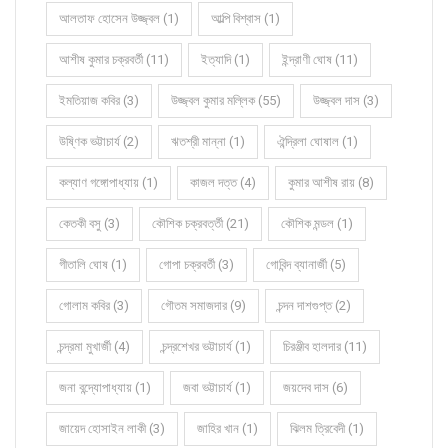
আলতাফ হোসেন উজ্জ্বল (1)
আল্পি বিশ্বাস (1)
আশীষ কুমার চক্রবর্তী (11)
ইত্যাদি (1)
ইন্দ্রাণী ঘোষ (11)
ইমতিয়াজ কবির (3)
উজ্জ্বল কুমার মল্লিক (55)
উজ্জ্বল দাস (3)
উষ্ণিক ভট্টাচার্য (2)
ঋতশ্রী মান্না (1)
ঐন্দ্রিলা ঘোষাল (1)
কল্যাণ গঙ্গোপাধ্যায় (1)
কাজল দত্ত (4)
কুমার আশীষ রায় (8)
কেতকী বসু (3)
কৌশিক চক্রবর্ত্তী (21)
কৌশিক মন্ডল (1)
গীতালি ঘোষ (1)
গোপা চক্রবর্তী (3)
গোবিন্দ ব্যানার্জী (5)
গোলাম কবির (3)
গৌতম সমাজদার (9)
চন্দন দাশগুপ্ত (2)
চন্দ্রমা মুখার্জী (4)
চন্দ্রশেখর ভট্টাচার্য (1)
চিরঞ্জীব হালদার (11)
জনা বন্দ্যোপাধ্যায় (1)
জবা ভট্টাচার্য (1)
জয়দেব দাস (6)
জায়েদ হোসাইন লাকী (3)
জাহির খান (1)
ঝিলম ত্রিবেদী (1)