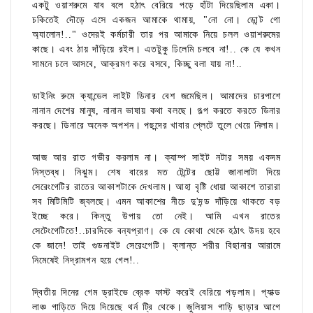
একটু ওয়াশরুমে যাব বলে হঠাৎ বেরিয়ে পড়ে হাঁটা দিয়েছিলাম একা।
চকিতেই দৌড়ে এসে একজন আমাকে থামায়, "নো নো। ডোন্ট গো
অ্যালোন!.." ওদেরই কর্মচারী তার পর আমাকে নিয়ে চলল ওয়াশরুমের
কাছে। এবং ঠায় দাঁড়িয়ে রইল। এতটুকু ঢিলেমি চলবে না!.. কে যে কখন
সামনে চলে আসবে, আক্রমণ করে বসবে, কিচ্ছু বলা যায় না!..
ডাইনিং রুমে ক্যান্ডেল লাইট ডিনার বেশ জমেছিল। আমাদের চারপাশে
নানান দেশের মানুষ, নানান ভাষায় কথা বলছে। গল্প করতে করতে ডিনার
করছে। ডিনারে অনেক অপশন। পছন্দের খাবার প্লেটে তুলে খেয়ে নিলাম।
আজ আর রাত গভীর করলাম না। ক্যাম্প সাইট নটার সময় একদম
নিস্তব্ধ। নিঝুম। শেষ বারের মত টেন্টের ছোট্ট জানালাটা দিয়ে
সেরেংগেটির রাতের আকাশটাকে দেখলাম। আহা বৃষ্টি ধোয়া আকাশে তারারা
সব মিটিমিটি জ্বলছে। এমন আকাশের নীচে দু'দন্ড দাঁড়িয়ে থাকতে বড়
ইচ্ছে করে। কিন্তু উপায় তো নেই। আমি এখন রাতের
সেটেংগেটিতে!..চারদিকে বন্যপ্রাণ। কে যে কোথা থেকে হঠাৎ উদয় হবে
কে জানে! তাই গুডনাইট সেরেংগেটি। ক্লান্ত শরীর বিছানার আরামে
নিমেষেই নিদ্রামগন হয়ে গেল!..
দ্বিতীয় দিনের গেম ড্রাইভে ব্রেক ফাস্ট করেই বেরিয়ে পড়লাম। প্যাক্ড
লাঞ্চ গাড়িতে দিয়ে দিয়েছে থর্ন ট্রি থেকে। জুলিয়াস গাড়ি ছাড়ার আগে