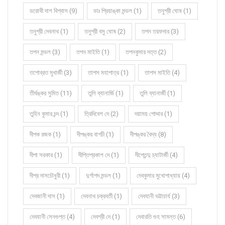
ডরোথী দাশ বিশ্বাস (9)
ডাঃ প্রিয়াঙ্কা মন্ডল (1)
তনুশ্রী ঘোষ (1)
তনুশ্রী দেবনাথ (1)
তনুশ্রী বসু ঘোষ (2)
তপন তরফদার (3)
তপন মন্ডল (3)
তপন মাইতি (1)
তপনকুমার দত্ত (2)
তপোব্রত মুখার্জী (3)
তাপস মহাপাত্র (1)
তাপস মাইতি (4)
তীর্থঙ্কর সুমিত (11)
তুলি ব্যানার্জি (1)
তুলি ব্যানার্জী (1)
তুহিন কুমার চন্দ (1)
ত্রিদিবেশ দে (2)
দয়াময় পোদ্দার (1)
দীপক রজক (1)
দীপঙ্কর বাগচী (1)
দীপঙ্কর বৈদ্য (8)
দীপা সরকার (1)
দীপ্তিপ্রকাশ দে (1)
দীপ্তেন্দু চ্যাটার্জী (4)
দীপ্র দাসচৌধুরী (1)
দুর্গাপদ মন্ডল (1)
দেবকুমার মুখোপাধ্যায় (4)
দেবজানী দাস (1)
দেবনাথ চক্রবর্তী (1)
দেবযানী ভট্টাচার্য (3)
দেবযানী সেনগুপ্ত (4)
দেবশ্রী দে (1)
দেবারতি গুহ সামন্ত (6)