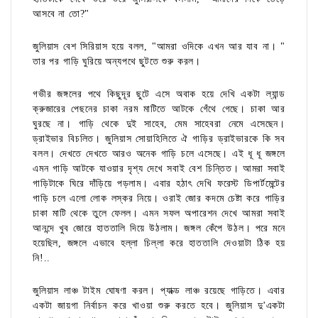
আসবে না তো?"
জুলিয়াস বেশ সিরিয়াস হয়ে বলল, "আমরা ওদিকে এখন আর যাব না। "
তার পর গাড়ি ঘুরিয়ে অন্যপথে ছুটতে শুরু করল।
গভীর জঙ্গলের পথে কিছুদূর ছুটে এসে অবাক হয়ে দেখি একটা ল্যান্ড
ক্রুজারের পেছনের চাকা নরম মাটিতে আটকে গেঁথে গেছে। চাকা আর
ঘুরছে না। গাড়ি থেকে দুই সাহেব, মেম সাহেবরা নেমে এসেছেন।
ড্রাইভার বিচলিত। জুলিয়াস সোয়াহিলিতে ঐ গাড়ির ড্রাইভারকে কি সব
বলল। দেখতে দেখতে আরও অনেক গাড়ি চলে এসেছে। এই ধূ ধূ জঙ্গলে
এমন গাড়ি আটকে যাওয়ার দৃশ্য দেখে সবাই বেশ চিন্তিত। আমরা সবাই
গাড়িটাকে ঘিরে দাঁড়িয়ে পড়লাম। এবার হঠাৎ দেখি ফরেস্ট ডিপার্টমেন্টের
গাড়ি চলে এলো লোক লস্কর নিয়ে। ওরাই জোর কদমে চেষ্টা করে গাড়ির
চাকা মাটি থেকে তুলে ফেলল। এমন সফল অপারেশন দেখে আমরা সবাই
আনন্দে খুব জোরে হাততালি দিয়ে উঠলাম। জঙ্গল কেঁপে উঠল। পরে মনে
হয়েছিল, জঙ্গলে এভাবে হল্লা চিল্লা করে হাততালি দেওয়াটা ঠিক হয়
নি!..
জুলিয়াস লাঞ্চ টাইম ঘোষণা করল। প্যাক্ড লাঞ্চ রয়েছে গাড়িতে। এবার
একটা জায়গা নির্বাচন করে খাওয়া শুরু করতে হবে। জুলিয়াস দু'একটা