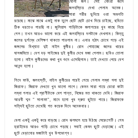
ঘোলা জল। সেই নোংরা জলে
জলহস্তির দেখা পেলাম অনেক।
সারা শরীর ডুবিয়ে ওরা অগুনতি
রয়েছে। মাঝে মাঝে একটু নাক তুলে ছোট ছোট চোখ দিয়ে চাইছে, ছবিতে
ঠিক ধরতেও পারছি না। জুলিয়াস গাড়িটাকে জলাশয়ের খুব কাছে নিয়ে
গেল। তখন আরও ভালো করে এই জলহস্তির দলটাকে দেখলাম। কিন্তু
জলের দুর্গন্ধে বেশিক্ষণ থাকতে পারলাম না। এবার হঠাৎ চোখে পড়ে এই
জঙ্গলের বিখ্যাত দুই নাইল কুমীর। রোদ পোহাচ্ছে জলের ধারের
ঘাসজমিতে। বেশ বড় সাইজের দুই কুমীর দেখে মজা পেলাম। ছবিও তোলা
হলো। নাইল কুমীরদের কথা খুব শুনে এসেছিলাম। তাই দেখতে পেয়ে বেশ
আনন্দ হলো।
গিনে ফাউ, জলহস্তী, নাইল কুমীরের পরেই পেয়ে গেলাম লম্বা গলা দুই
জিরাফ। জিরাফ দেখতে খুব ভালো লাগে। কেমন সারা গায়ে ডোরা কাটা
লম্বা গলার এই প্রাণীটাকে বেশ শান্ত, নিজের মত থাকতে দেখি। জিরাফ
আরবী শব্দ " সালাফা", মানে হলো খুব দ্রুত ছুটতে পারে। জিরাফকে
সত্যিই ছুটতে দেখেছি গত কয়েক দিনে অনেকবার।
বেলা একটু একটু করে বাড়ছে। রোদ ঝলমলে হয়ে উঠছে সেরেংগেটি। গেম
ড্রাইভের আরও গাড়ি চোখে পড়ছে। সবাই কেমন ছুটে বেড়াচ্ছে। এই
ছুটে বেড়ানোর মজাটাই খুব উপভোগ্য।