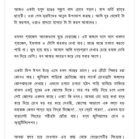
আজও একটা হলুদ রঙের স্কুল বাস চোখে পড়ল। বাস ভর্তি ছাত্র
ছাত্রী। ওরা গেম ড্রাইভের আনন্দ উপভোগ করছে। আমি দূর থেকেই টা
টা করলাম, ওরাও হাসতে হাসতে টা টা করল আমাদের।
থমসন গ্যাজেল অনেকগুলো ঘুরে বেড়াচ্ছে। এই জঙ্গলে দলে দলে থমসন
গ্যাজেল, ইমপালা ও টোপি বারবার দেখা যায়। মাঝে মাঝে তফাত করতে
পারি না। ভুল হয়ে যায়। আসলে আমি বন্যপ্রাণ দেখার চেয়ে বনকে দেখি
মন দিয়ে বেশি। বন আমার মনহরণ করে নেয় সবার আগে।
একটা ফিশ ঈগল উড়ে এসে বসল গাছের ডালে। ওর ঠোঁটে শিকার ধরা
কোনও মাছ। জুলিয়াস গাড়িকে ছোটাচ্ছে আর সতর্ক চোখদুটো জঙ্গলের
ঝোপঝাড়কে দেখছে। এভাবে চলতে চলতে হঠাৎ গাড়ি থামিয়ে তাকিয়ে
থাকল একটু দূরের এক ঝোপের দিকে। তার পর গাড়ি নিয়ে চলে এলো
সেই ঝোপের একদম কাছে। ওমা! কি বলব। আমরা তো ভয়ে কথা বন্ধ
করে দিয়ে চোখ বড় বড় করে দেখছি, ঝোপের আড়ালে এক মস্ত বড়
মহারাজ কেমন শান্ত হয়ে নিদ্রা দিচ্ছেন!...দ্য গ্রেট লায়ন!.. একদম হাত
বাড়ালেই সিংহের শরীরটা ছোঁয়া যায়। ধন্য জুলিয়াসের চোখ ও
অ্যান্টিসিপেশন।
আমরা মুগ্ধ হয়ে দেখলাম এত কাছ থেকে সেরেংগেটির সিংহকে।