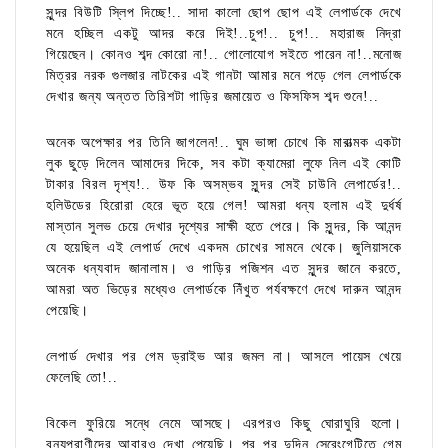
সুন্দর বিউটি স্লিপ দিচ্ছে!.. সাদা কালো ছোপ ছোপ এই লেপার্ডকে দেখে
মনে হচ্ছিল একটু আদর করে দিই!..চুপ!.. চুপ!.. মহারাজ নিদ্রা
গিয়েছেন। কোনও শব্দ কোরো না!.. গোলোযোগ সইতে পারেন না!..মনোজ
মিত্রর নরক গুলজার নাটকের এই গানটা আমার মনে পড়ে গেল লেপার্ডকে
দেখার জন্য অন্তত তিরিশটা গাড়ির জমায়েত ও ফিসফিস শব্দ শুনে!..
অনেক অপেক্ষার পর তিনি জাগলেন!.. ঘুম ভাঙ্গা চোখে কি মারাত্মক একটা
লুক ছুড়ে দিলেন আমাদের দিকে, সব কটা ক্যামেরা লুফে নিল এই কোটি
টাকার বিরল দৃশ্য!.. উফ কি অসম্ভব সুন্দর সেই চাউনি লেপার্ডের!..
হলিউডের হিরোরা হেরে ভূত হয়ে গেল! আমরা ধন্য হলাম এই দুর্ধর্ষ
মাস্তান সুলভ চেয়ে দেখার দৃশ্যের সাক্ষী হতে পেরে। কি সুন্দর, কি আনন্দ
যে হয়েছিল এই লেপার্ড দেখে একদম চোখের সামনে থেকে। জুলিয়াসকে
অনেক ধন্যবাদ জানালাম। ও গাড়ির পজিশন এত সুন্দর জানে করতে,
আমরা অত ভিড়ের মধ্যেও লেপার্ডকে নিঁখুত পর্যবক্ষণে দেখে দারুন আনন্দ
পেয়েছি।
লেপার্ড দেখার পর গেম ড্রাইভ আর জমল না। আসলে পায়েস খেয়ে
ফেলেছি তো!..
বিকেল ফুরিয়ে সন্ধে নেমে আসছে। এরপরও কিছু ঘোরাঘুরি হলো।
বন্যপ্রাণীদের আবারও দেখা পেয়েছি। পর পর দুদিন সেরেংগেটিতে গেম