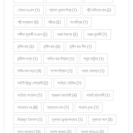
শোভন মণ্ডল (1)
শ্যামল কুমার মিশ্র (1)
শ্রী অমিতাভ কর (2)
শ্রী সদ্যজাত (0)
শ্রীধর (2)
সংঘমিত্রা (1)
সঙ্গীতা মুখার্জী মণ্ডল (2)
সঞ্জয় বৈরাগ্য (2)
সঞ্জয় মুখার্জি (1)
সন্দীপ রায় (3)
সন্দীপ রায় (0)
সন্দীপ রায় নীল (1)
সন্দীপন গুপ্ত (1)
সবিতা রায় বিশ্বাস (1)
সবুজ বাসিন্দা (1)
সমীর বরণ দত্ত (9)
সম্পদ বিশ্বাস (1)
সরমা দেবদত্ত (1)
সর্বাণী রিঙ্কু গোস্বামী (2)
সংহিতা ভৌমিক (1)
সংহিতা সান্যাল (1)
সান্ত্বনা ব্যানার্জী (4)
সায়নী ব্যানার্জী (1)
সায়ন্তন ধর (8)
সায়ন্তন সেন (1)
সাহানা নন্দন (1)
সিরাজুল ইসলাম (1)
সুকন্যা বন্দ্যোপাধ্যায় (1)
সুকান্ত পাল (3)
সুতনু হালদার (15)
সুতপা পুততুন্ড (2)
সুতপা পূততুণ্ড (3)