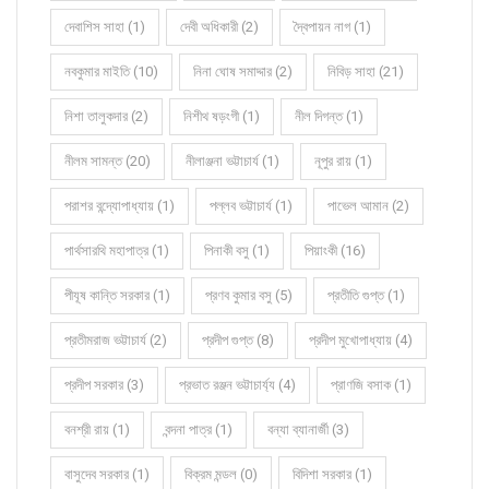
দেবাশিস সাহা (1)
দেবী অধিকারী (2)
দ্বৈপায়ন নাগ (1)
নবকুমার মাইতি (10)
নিনা ঘোষ সমাদ্দার (2)
নিবিড় সাহা (21)
নিশা তালুকদার (2)
নিশীথ ষড়ংগী (1)
নীল দিগন্ত (1)
নীলম সামন্ত (20)
নীলাঞ্জনা ভট্টাচার্য (1)
নূপুর রায় (1)
পরাশর বন্দ্যোপাধ্যায় (1)
পল্লব ভট্টাচার্য (1)
পাভেল আমান (2)
পার্থসারথি মহাপাত্র (1)
পিনাকী বসু (1)
পিয়াংকী (16)
পীযূষ কান্তি সরকার (1)
প্রণব কুমার বসু (5)
প্রতীতি গুপ্ত (1)
প্রতীমরাজ ভট্টাচার্য (2)
প্রদীপ গুপ্ত (8)
প্রদীপ মুখোপাধ্যায় (4)
প্রদীপ সরকার (3)
প্রভাত রঞ্জন ভট্টাচার্য্য (4)
প্রাণজি বসাক (1)
বনশ্রী রায় (1)
বন্দনা পাত্র (1)
বন্যা ব্যানার্জী (3)
বাসুদেব সরকার (1)
বিক্রম মন্ডল (0)
বিদিশা সরকার (1)