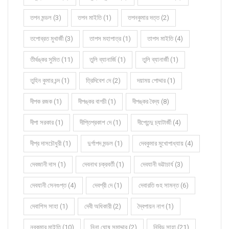
তপন মন্ডল (3)
তপন মাইতি (1)
তপনকুমার দত্ত (2)
তপোব্রত মুখার্জী (3)
তাপস মহাপাত্র (1)
তাপস মাইতি (4)
তীর্থঙ্কর সুমিত (11)
তুলি ব্যানার্জি (1)
তুলি ব্যানার্জী (1)
তুহিন কুমার চন্দ (1)
ত্রিদিবেশ দে (2)
দয়াময় পোদ্দার (1)
দীপক রজক (1)
দীপঙ্কর বাগচী (1)
দীপঙ্কর বৈদ্য (8)
দীপা সরকার (1)
দীপ্তিপ্রকাশ দে (1)
দীপ্তেন্দু চ্যাটার্জী (4)
দীপ্র দাসচৌধুরী (1)
দুর্গাপদ মন্ডল (1)
দেবকুমার মুখোপাধ্যায় (4)
দেবজানী দাস (1)
দেবনাথ চক্রবর্তী (1)
দেবযানী ভট্টাচার্য (3)
দেবযানী সেনগুপ্ত (4)
দেবশ্রী দে (1)
দেবারতি গুহ সামন্ত (6)
দেবাশিস সাহা (1)
দেবী অধিকারী (2)
দ্বৈপায়ন নাগ (1)
নবকুমার মাইতি (10)
নিনা ঘোষ সমাদ্দার (2)
নিবিড় সাহা (21)