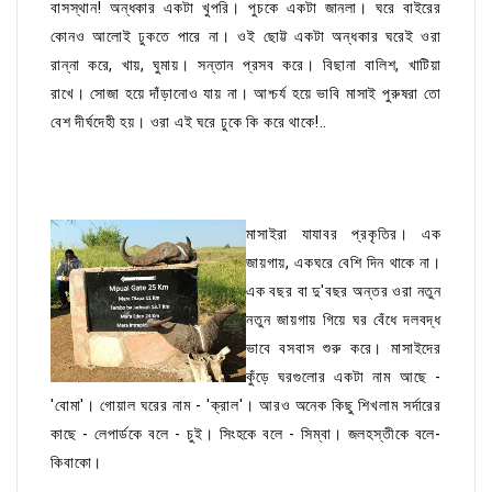
বাসস্থান! অন্ধকার একটা খুপরি। পুচকে একটা জানলা। ঘরে বাইরের
কোনও আলোই ঢুকতে পারে না। ওই ছোট্ট একটা অন্ধকার ঘরেই ওরা
রান্না করে, খায়, ঘুমায়। সন্তান প্রসব করে। বিছানা বালিশ, খাটিয়া
রাখে। সোজা হয়ে দাঁড়ানোও যায় না। আশ্চর্য হয়ে ভাবি মাসাই পুরুষরা তো
বেশ দীর্ঘদেহী হয়। ওরা এই ঘরে ঢুকে কি করে থাকে!..
মাসাইরা যাযাবর প্রকৃতির। এক
জায়গায়, একঘরে বেশি দিন থাকে না।
এক বছর বা দু'বছর অন্তর ওরা নতুন
নতুন জায়গায় গিয়ে ঘর বেঁধে দলবদ্ধ
ভাবে বসবাস শুরু করে। মাসাইদের
কুঁড়ে ঘরগুলোর একটা নাম আছে -
'বোমা'। গোয়াল ঘরের নাম - 'ক্রাল'। আরও অনেক কিছু শিখলাম সর্দারের
কাছে - লেপার্ডকে বলে - চুই। সিংহকে বলে - সিম্বা। জলহস্তীকে বলে-
কিবাকো।