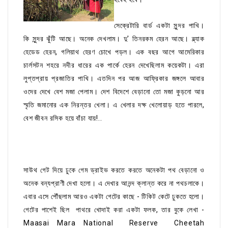
সেক্রেটারি বার্ড একটা সুন্দর পাখি।
কি সুন্দর ঝুঁটি আছে। অনেক দেখলাম। দু' তিনরকম হেরন আছে। ব্ল্যাক
হেডেড হেরন, গলিয়াথ হেরণ চোখে পড়ল। এক বছর আগে আমেরিকার
চার্লসটন শহরে নদীর ধারের এক পার্কে হেরন দেখেছিলাম কয়েকটা। এরা
লুপ্তপ্রায় প্রজাতির পাখি। এতদিন পর আজ আফ্রিকার জঙ্গলে আবার
ওদের দেখে বেশ মজা পেলাম। দেশ বিদেশে বেড়ানো তো মজা কুড়নো আর
স্মৃতি জমানোর এক নিরন্তর খেলা। এ খেলার দক্ষ খেলোয়াড় হতে পারলে,
বেশ জীবন রসিক হয়ে বাঁচা যায়!..
সাউথ গেট দিয়ে ঢুকে গেম ড্রাইভ করতে করতে অনেকটা পথ বেড়ানো ও
অনেক বন্যপ্রাণী দেখা হলো। এ দেখার আনন্দ ক্লান্ত করে না পথচলাকে।
এবার এসে পৌঁছলাম আরও একটা গেটের কাছে - টিকিট কেটে ঢুকতে হলো।
গেটের পাশেই ছিল পাথরে খোদাই করা একটা ফলক, তার বুকে লেখা -
Maasai Mara National Reserve Cheetah