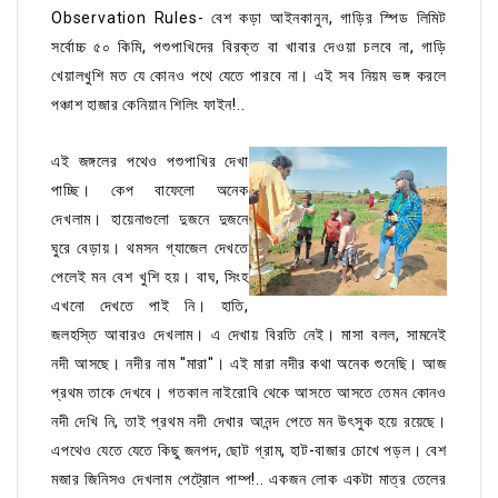
Observation Rules- বেশ কড়া আইনকানুন, গাড়ির স্পিড লিমিট
সর্বোচ্চ ৫০ কিমি, পশুপাখিদের বিরক্ত বা খাবার দেওয়া চলবে না, গাড়ি
খেয়ালখুশি মত যে কোনও পথে যেতে পারবে না। এই সব নিয়ম ভঙ্গ করলে
পঞ্চাশ হাজার কেনিয়ান শিলিং ফাইন!..
এই জঙ্গলের পথেও পশুপাখির দেখা
পাচ্ছি। কেপ বাফেলো অনেক
দেখলাম। হায়েনাগুলো দুজনে দুজনে
ঘুরে বেড়ায়। থমসন গ্যাজেল দেখতে
পেলেই মন বেশ খুশি হয়। বাঘ, সিংহ
এখনো দেখতে পাই নি। হাতি,
জলহস্তি আবারও দেখলাম। এ দেখায় বিরতি নেই। মাসা বলল, সামনেই
নদী আসছে। নদীর নাম "মারা"। এই মারা নদীর কথা অনেক শুনেছি। আজ
প্রথম তাকে দেখবে। গতকাল নাইরোবি থেকে আসতে আসতে তেমন কোনও
নদী দেখি নি, তাই প্রথম নদী দেখার আনন্দ পেতে মন উৎসুক হয়ে রয়েছে।
এপথেও যেতে যেতে কিছু জনপদ, ছোট গ্রাম, হাট-বাজার চোখে পড়ল। বেশ
মজার জিনিসও দেখলাম পেট্রোল পাম্প!.. একজন লোক একটা মাত্র তেলের