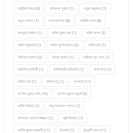
অনিন্দিতা মিত্র (0)
অনিরুদ্ধ সুব্রত (1)
অনুজ মজুমদার (1)
অনুপ ঘোষাল (1)
অন্নপূর্ণা দাস (8)
অভিজিৎ দত্ত (8)
অমলেন্দু বিশ্বাস (1)
অমিত কুমার রায় (1)
অমিত বাগল (3)
অমিত মজুমদার (1)
অমিত মুখোপাধ্যায় (0)
অমিত রায় (1)
অমিতাভ সরকার (0)
অরণ্য রহমান (1)
অরিত্রা জুন ঘোষ (1)
অরুণিমা চ্যাটার্জী (1)
অর্কজ্যোতি ভট্টাচার্য্য (1)
অর্ণব সাহা (1)
অর্পিতা দাস (1)
অলিপা বসু (1)
অংশুদেব (11)
অশোক কুমার ঘোষ (10)
অশোক কুমার সাধুখাঁ (0)
অসীম বিশ্বাস (1)
আবু আফজাল সালেহ (1)
আলতাফ হোসেন উজ্জ্বল (1)
আল্পি বিশ্বাস (1)
আশীষ কুমার চক্রবর্তী (11)
ইত্যাদি (1)
ইন্দ্রাণী ঘোষ (11)