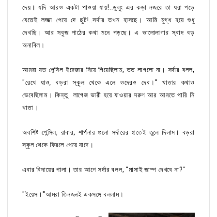
দেয়। যদি আরও একটা পাওয়া যায়!..ডুলুং এর কড়া নজরে তা ধরা পড়ে
যেতেই লজ্জা পেয়ে দে ছুট!..সর্দার তখন হাসছে। আমি মুগ্ধ হয়ে শুধু
দেখছি। আর সবুজ পাঠের কথা মনে পড়ছে। এ ভালোলাগার স্বাদ বড়
অনাবিল।
আমরা যত পেন্সিল ইরেজার নিয়ে গিয়েছিলাম, তত লাগলো না। সর্দার বলল,
"রেখে যাও, বড়রা স্কুল থেকে এলে ওদেরও দেব।" খাতার কথাও
ভেবেছিলাম। কিন্তু লাগেজ ভারী হয়ে যাওয়ার দরুণ আর আনতে পারি নি
খাতা।
অবশিষ্ট পেন্সিল, রাবার, শার্পনার গুলো সর্দারের হাতেই তুলে দিলাম। বড়রা
স্কুল থেকে ফিরলে পেয়ে যাবে।
এবার বিদায়ের পালা। তার আগে সর্দার বলল, "মাসাই জাম্প দেখবে না?"
"ইয়েস।"আমরা তিনজনই একসঙ্গে বললাম।