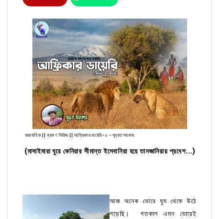
ধারাবাহিক || ভ্রমণ সিরিজ || আফ্রিকার ডায়েরি- ৫ - সুব্রত সরকার
(মাসাইমারা ঘুরে কেনিয়ার সীমান্ত ইসেবানিয়া হয়ে তানজানিয়ায় প্রবেশ...)
আজ অনেক ভোরে ঘুম থেকে উঠে
পড়েছি। গতকাল এমন ভোরেই