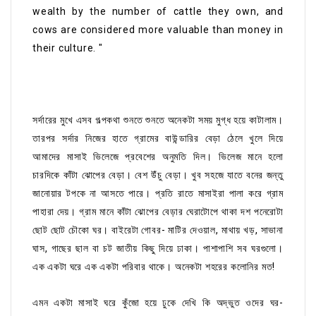
wealth by the number of cattle they own, and
cows are considered more valuable than money in
their culture. "
সর্দারের মুখে এসব গল্পকথা শুনতে শুনতে অনেকটা সময় মুগ্ধ হয়ে কাটালাম।
তারপর সর্দার নিজের হাতে গ্রামের বাউন্ডারির বেড়া ঠেলে খুলে দিয়ে
আমাদের মাসাই ভিলেজে প্রবেশের অনুমতি দিল। ভিলেজ মানে হলো
চারদিকে কাঁটা ঝোপের বেড়া। বেশ উঁচু বেড়া। খুব সহজে যাতে বনের জন্তু
জানোয়ার টপকে না আসতে পারে। প্রতি রাতে মাসাইরা পালা করে গ্রাম
পাহারা দেয়। গ্রাম মানে কাঁটা ঝোপের বেড়ার ঘেরাটোপে থাকা দশ পনেরোটা
ছোট ছোট চৌকো ঘর। বাইরেটা গোবর- মাটির দেওয়াল, মাথায় খড়, সাভানা
ঘাস, গাছের ছাল বা চট জাতীয় কিছু দিয়ে ঢাকা। পাশাপাশি সব ঘরগুলো।
এক একটা ঘরে এক একটা পরিবার থাকে। অনেকটা শহরের কলোনির মত!
এমন একটা মাসাই ঘরে কুঁজো হয়ে ঢুকে দেখি কি অদ্ভুত ওদের ঘর-