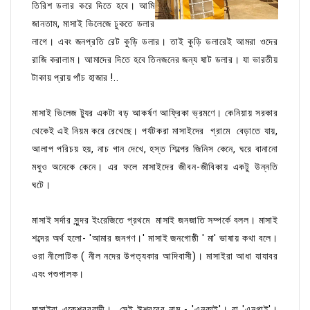
তিরিশ ডলার করে দিতে হবে। আমি
জানতাম, মাসাই ভিলেজে ঢুকতে ডলার
লাগে। এবং জনপ্রতি রেট কুড়ি ডলার। তাই কুড়ি ডলারেই আমরা ওদের
রাজি করালাম। আমাদের দিতে হবে তিনজনের জন্য ষাট ডলার। যা ভারতীয়
টাকায় প্রায় পাঁচ হাজার !..
মাসাই ভিলেজ ট্যুর একটা বড় আকর্ষণ আফ্রিকা ভ্রমণে। কেনিয়ায় সরকার
থেকেই এই নিয়ম করে রেখেছে। পর্যটকরা মাসাইদের গ্রামে বেড়াতে যায়,
আলাপ পরিচয় হয়, নাচ গান দেখে, হস্ত শিল্পের জিনিস কেনে, ঘরে বানানো
মধুও অনেকে কেনে। এর ফলে মাসাইদের জীবন-জীবিকায় একটু উন্নতি
ঘটে।
মাসাই সর্দার সুন্দর ইংরেজিতে প্রথমে মাসাই জনজাতি সম্পর্কে বলল। মাসাই
শব্দের অর্থ হলো- 'আমার জনগণ।' মাসাই জনগোষ্ঠী ' মা' ভাষায় কথা বলে।
ওরা নীলোটিক ( নীল নদের উপত্যকার আদিবাসী)। মাসাইরা আধা যাযাবর
এবং পশুপালক।
মাসাইরা একেশ্বরবাদী। সেই ঈশ্বরের নাম - 'এনকাই'। বা 'এনগাই'।