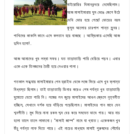
নাইরোরির বিমানবন্দরে নেমেছিলাম।
আজ মাসাইমারায় ঘুম ভেঙে জেগে উঠে
দেখি ভোর হয়ে গেছে! ভোরের নরম
কুসুম আলোয় চারপাশ শান্ত সুন্দর।
পাখিদের কাকলি কানে এসে কলতান হয়ে বাজছে । আফ্রিকায় এসেছি আজ
দুদিন হলো!..
আজ আমাদের খুব লম্বা সফর। যত তাড়াতাড়ি পারি বেরিয়ে পড়ব। এবার
একে একে তিনজনের তৈরী হয়ে নেওয়ার পালা।
গতকাল সন্ধ্যায় মাসাইমারার গেম ড্রাইভ থেকে লজে ফিরে এসে খুব ক্লান্ত
বিধ্বস্ত ছিলাম। তাই তাড়াতাড়ি ডিনার করেও শেষ পর্যন্ত খুব তাড়াতাড়ি
ঘুমোতে যেতে পারি নি। লজের লন জুড়ে মাসাইদের আগুন জ্বেলে নৃত্যগীত
হচ্ছিল, সেখানে দর্শক হয়ে দাঁড়িয়ে পড়েছিলাম। মাসাইদের গান মানে যেন
শব্দগীতি। মুখ দিয়ে নানা রকম শব্দ বের করে সমবেত ভাবে গায়। আর নাচ
হলো তালে তালে লাফানো। "মাসাই জাম্প" নামে যা খ্যাত। একেকজন খুব
উঁচু পর্যন্ত লাফ দিতে পারে। এই নাচের মাধ্যমে মাসাই পুরুষদের শৌর্যের