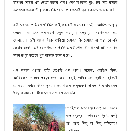
তারপর পেলাম এক নোংরা জলের খাল। সেখানে মনের সুখে ডুব দিয়ে রয়েছে
কতগুলো জলহস্তী। ওরা নাকি নোংরা পচা জলেই স্নান করতে ভালোবাসে!..
এই জঙ্গলের পরিবেশ পরিচিত সেই সোনালী সাভানার মতই। আদিগন্ত ধূ ধূ
করছে। এ এক অসাধারণ হলুদ অরণ্য। বন্যপ্রাণ আপনমনে চরে
বেড়াচ্ছে। তুমি ওদের দিকে তাকিয়ে দেখছো কি দেখছো না ওরা থোড়াই
কেয়ার করে!.. এই যে দর্শকদের প্রতি এত শৈল্পিক উদাসীনতা এটা ওরা কি
ভাবে রপ্ত করেছে খুব জানতে ইচ্ছে করে!..
এই জঙ্গলে এরপর হাতি দেখেছি এক পাল। হায়েনা, ওয়াইল্ড বিস্ট,
আফ্রিকান রোলার প্রচুর দেখা যায়। চড়ুই পাখির মত ছোট্ট ও ছটফটে
রোলাররা দেখতে ভীষণ সুন্দর। ভয় পায় না মানুষকে। সামনে গিয়ে দাঁড়ালেও
উড়ে পালায় না। ফিস ঈগল দেখলাম কয়েকটা।
মাসাইমারা জঙ্গলে ঘুরে বেড়ানোর মজার
সঙ্গে বন্যপ্রাণ দর্শন যেন ফ্রি!.. একটু
পর পরই কিছু না কিছু দৃষ্টিগোচর
হবেই হবে।