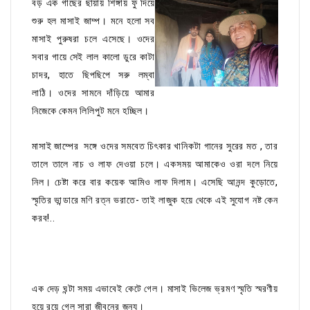
বড় এক গাছের ছায়ায় শিঙ্গায় ফু দিয়ে
শুরু হল মাসাই জাম্প। মনে হলো সব
মাসাই পুরুষরা চলে এসেছে। ওদের
সবার গায়ে সেই লাল কালো ডুরে কাটা
চাদর, হাতে ছিপছিপে সরু লম্বা
লাঠি। ওদের সামনে দাঁড়িয়ে আমার
নিজেকে কেমন লিলিপুট মনে হচ্ছিল।
মাসাই জাম্পের সঙ্গে ওদের সমবেত চিৎকার খানিকটা গানের সুরের মত , তার
তালে তালে নাচ ও লাফ দেওয়া চলে। একসময় আমাকেও ওরা দলে নিয়ে
নিল। চেষ্টা করে বার কয়েক আমিও লাফ দিলাম। এসেছি আনন্দ কুড়োতে,
স্মৃতির ভান্ডারে মণি রত্ন ভরাতে- তাই লাজুক হয়ে থেকে এই সুযোগ নষ্ট কেন
করব!..
এক দেড় ঘন্টা সময় এভাবেই কেটে গেল। মাসাই ভিলেজ ভ্রমণ স্মৃতি স্মরণীয়
হয়ে রয়ে গেল সারা জীবনের জন্য।