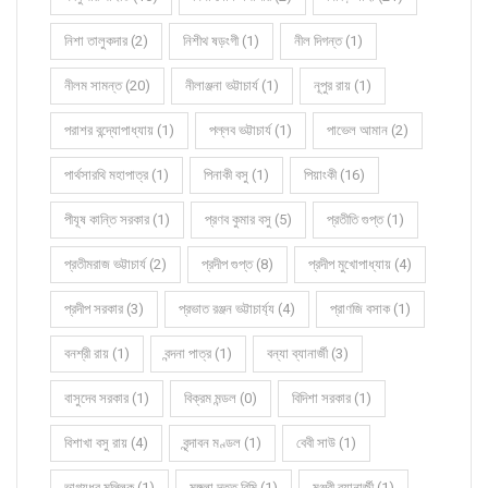
নিশা তালুকদার (2)
নিশীথ ষড়ংগী (1)
নীল দিগন্ত (1)
নীলম সামন্ত (20)
নীলাঞ্জনা ভট্টাচার্য (1)
নূপুর রায় (1)
পরাশর বন্দ্যোপাধ্যায় (1)
পল্লব ভট্টাচার্য (1)
পাভেল আমান (2)
পার্থসারথি মহাপাত্র (1)
পিনাকী বসু (1)
পিয়াংকী (16)
পীযূষ কান্তি সরকার (1)
প্রণব কুমার বসু (5)
প্রতীতি গুপ্ত (1)
প্রতীমরাজ ভট্টাচার্য (2)
প্রদীপ গুপ্ত (8)
প্রদীপ মুখোপাধ্যায় (4)
প্রদীপ সরকার (3)
প্রভাত রঞ্জন ভট্টাচার্য্য (4)
প্রাণজি বসাক (1)
বনশ্রী রায় (1)
বন্দনা পাত্র (1)
বন্যা ব্যানার্জী (3)
বাসুদেব সরকার (1)
বিক্রম মন্ডল (0)
বিদিশা সরকার (1)
বিশাখা বসু রায় (4)
বৃন্দাবন মণ্ডল (1)
বেবী সাউ (1)
ভাগ্যধর মল্লিক (1)
মঙ্গলা দত্ত রিমি (1)
মঞ্জরী ব্যানার্জী (1)