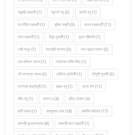
মঞ্জুশ্রী চক্রবর্তী (1)
মধুপর্ণা বসু (2)
মনালি বসু (1)
মনোনীতা চক্রবর্তী (1)
মন্দিরা গাঙ্গুলী (3)
মানস চক্রবর্ত্তী (11)
মালা চক্রবর্তী (1)
মিঠুন মুখার্জী (1)
মৃদুল শ্রীমানী (1)
মেরী খাতুন (1)
মৈত্রেয়ী হালদার (0)
মোঃ আব্দুল রহমান (2)
মোঃ মনিরুল আলম (1)
মোহাম্মদ শামীম মিয়া (1)
মৌ দাশগুপ্ত আদক (2)
মৌমিতা চ্যাটার্জী (1)
মৌসুমী মুখার্জী (3)
যশোধরা রায়চৌধুরী (1)
রঞ্জনা বসু (1)
রত্না দাস (11)
রবীন বসু (1)
রমেশ দে (4)
রহিত ঘোষাল (4)
রাখী সরদার (1)
রাজকুমার ঘোষ (18)
রাজদীপ ভট্টাচার্য (17)
রাজশ্রী বন্দ্যোপাধ্যায় (8)
রাজশ্রী রাহা চক্রবর্তী (1)