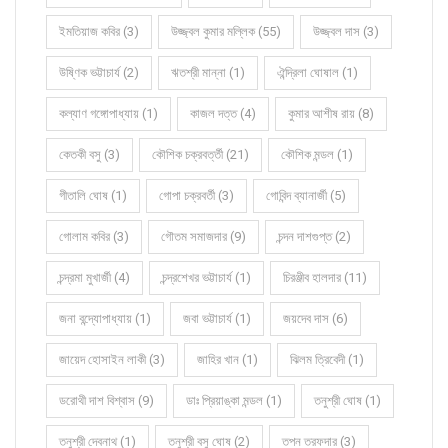
ইমতিয়াজ কবির (3)
উজ্জ্বল কুমার মল্লিক (55)
উজ্জ্বল দাস (3)
উষ্ণিক ভট্টাচার্য (2)
ঋতশ্রী মান্না (1)
ঐন্দ্রিলা ঘোষাল (1)
কল্যাণ গঙ্গোপাধ্যায় (1)
কাজল দত্ত (4)
কুমার আশীষ রায় (8)
কেতকী বসু (3)
কৌশিক চক্রবর্ত্তী (21)
কৌশিক মন্ডল (1)
গীতালি ঘোষ (1)
গোপা চক্রবর্তী (3)
গোবিন্দ ব্যানার্জী (5)
গোলাম কবির (3)
গৌতম সমাজদার (9)
চন্দন দাশগুপ্ত (2)
চন্দ্রমা মুখার্জী (4)
চন্দ্রশেখর ভট্টাচার্য (1)
চিরঞ্জীব হালদার (11)
জনা বন্দ্যোপাধ্যায় (1)
জবা ভট্টাচার্য (1)
জয়দেব দাস (6)
জায়েদ হোসাইন লাকী (3)
জাহির খান (1)
ঝিলম ত্রিবেদী (1)
ডরোথী দাশ বিশ্বাস (9)
ডাঃ প্রিয়াঙ্কা মন্ডল (1)
তনুশ্রী ঘোষ (1)
তনুশ্রী দেবনাথ (1)
তনুশ্রী বসু ঘোষ (2)
তপন তরফদার (3)