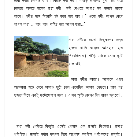
মারা নদীর চলনও তাই। বিরাট নদী নয়। পাহাড় জঙ্গলের বুক চিরে বয়ে
চলেছে কালচে জলের মারা নদী। নদী দেখতে আমার সব সময়ই ভালো
লাগে। নদীর সঙ্গে মিতালি চট করে হয়ে যায়। " ওগো নদী, আপন বেগে
পাগল পারা... পথে পথে বাহির হয়ে আপন হারা..."
মারা নদীকে দেখে কিছুক্ষণের জন্য
হলেও আমি আনন্দে আত্মহারা হয়ে
গিয়েছিলাম। গাড়ি থেকে নেমে ছুটে
চলে যাই
মারা নদীর কাছে। আমাকে এমন
আত্মহারা হতে দেখে মাসাও ছুটে চলে এসেছিল আমার পেছনে। তার পর
দুজনে মিলে একটু ফটোসেশান হলো। এ সব স্মৃতি কোনওদিন পারব ভুলতে!..
মারা নদী পেরিয়ে কিছুটা এসেই পেলাম এক মাসাই ভিলেজ। মাসার
পরিচিত। মাসাই সর্দার দলবল নিয়ে অপেক্ষা করছিল পর্যটকদের জন্যই।