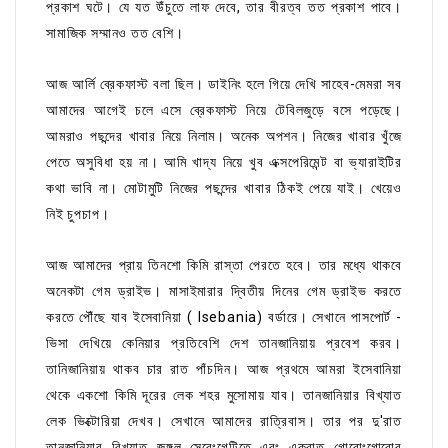
প্রকাশ ঘটে। যে যত উঁচুতে লাফ দেবে, তার বীরত্ব তত প্রকাশ পাবে।
সামাজিক সম্মানও তত বেশি।
আজ আর্লি ব্রেকফাস্ট বলা ছিল। ডাইনিং হলে গিয়ে দেখি সাহেব-মেমরা সব
আমাদের আগেই চলে এসে ব্রেকফাস্ট নিয়ে টেবিলজুড়ে বসে পড়েছে।
আমরাও পছন্দের খাবার নিয়ে নিলাম। অনেক অপশন। নিজের খাবার খুঁজে
পেতে অসুবিধা হয় না। আমি খাদ্য নিয়ে খুব এক্সপেরিমেন্ট বা ভ্যারাইটির
কথা ভাবি না। মোটামুটি নিজের পছন্দের খাবার ঠিকই পেয়ে যাই। খেয়েও
নিই চুপচাপ।
আজ আমাদের প্রায় তিনশো কিমি রাস্তা পেরতে হবে। তার মধ্যে থাকবে
অনেকটা গেম ড্রাইভ। মাসাইমারার দ্বিতীয় দিনের গেম ড্রাইভ করতে
করতে পৌঁছে যাব ইসেবানিয়া ( Isebania) বর্ডারে। সেখানে পাসপোর্ট -
ভিসা দেখিয়ে কেনিয়ার প্রতিবেশি দেশ তানজানিয়ায় প্রবেশ করব।
তানিজানিয়ায় থাকব চার রাত পাঁচদিন। আজ প্রথমে আমরা ইসেবানিয়া
থেকে একশো কিমি দূরের লেক শহর মুসোমায় যাব। তানজানিয়ার বিখ্যাত
লেক ভিক্টোরিয়া দেখব। সেখানে আমাদের রাত্রিবাস। তার পর দু'রাত
তানজানিয়ার বিখ্যাত জঙ্গল সেরেংগেটিতে এবং একরাত গোরোংগোরোর