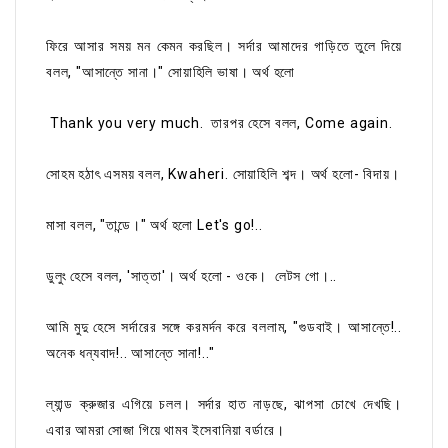
ফিরে আসার সময় মন কেমন করছিল। সর্দার আমাদের গাড়িতে তুলে দিয়ে
বলল, "আসান্তে সানা।" সোয়াহিলি ভাষা। অর্থ হলো
Thank you very much. তারপর হেসে বলল, Come again.
সোহম হঠাৎ এসময় বলল, Kwaheri. সোয়াহিলি শব্দ। অর্থ হলো- বিদায়।
মাসা বলল, "তান্ডে।" অর্থ হলো Let's go!..
ডুলুং হেসে বলল, 'সাত্তা'। অর্থ হলো - ওকে। লেটস গো।..
আমি মুদু হেসে সর্দারের সঙ্গে করমর্দন করে বললাম, "গুডবাই। আসান্তে!..
অনেক ধন্যবাদ!.. আসান্তে সানা!.."
ল্যান্ড ক্রুজার এগিয়ে চলল। সর্দার হাত নাড়ছে, ঝাপসা চোখে দেখছি।
এবার আমরা সোজা গিয়ে থামব ইসেবানিয়া বর্ডারে।