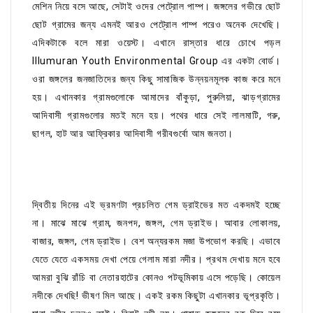
মেশিন নিয়ে বসে আছে, সেটাই ওদের পেট্রোল পাম্প। জঙ্গলের গভীরে ছোট
ছোট গ্রামের জন্য এমনই আরও পেট্রোল পাম্প পরেও অনেক দেখেছি।
এদিকটাকে বলে মারা ওয়েস্ট। এখানে রাস্তার ধারে চোখে পড়ল
Illumuran Youth Environmental Group এর একটা বোর্ড।
ওরা জঙ্গলের জনজাতিদের জন্য কিছু সামাজিক উন্নয়নমূলক কাজ করে মনে
হয়। এখানকার গ্রামগুলোকে আমাদের বাঁকুড়া, পুরুলিয়া, ঝাড়গ্রামের
আদিবাসী গ্রামগুলোর মতই মনে হয়। পথের ধারে সেই লালমাটি, গরু,
ছাগল, হাট আর আফ্রিকার আদিবাসী গরীবগুর্বো আম জনতা।
দ্বিতীয় দিনের এই ভ্রমণটা প্রচলিত গেম ড্রাইভের মত একদমই হচ্ছে
না। মাঝে মাঝে গ্রাম, জনপদ, জঙ্গল, গেম ড্রাইভ। আবার লোকালয়,
বাজার, জঙ্গল, গেম ড্রাইভ। বেশ অন্যরকম মজা উপভোগ করছি। এভাবে
যেতে যেতে একসময় দেখা পেয়ে গেলাম মারা নদীর। প্রথম দেখায় মনে হবে
আমরা বুঝি রাঁচি বা নেতারহাটের কোনও পটভূমিকায় এসে পড়েছি। কোয়েল
নদীকে দেখছি! ভীষণ মিল আছে। একই রকম কিছুটা এখানকার ভূপ্রকৃতি।