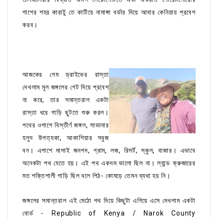
পাশের শহর কারাটু তে কাটিয়ে নামাঙ্গা বর্ডার দিয়ে আবার কেনিয়ায় প্রবেশ
করব।
আজকের গেম ড্রাইভের রাস্তা
দেখলাম মূল জঙ্গলের গেট দিয়ে প্রবেশ
না করে, তার সমান্তরাল একটা
রাস্তা ধরে গাড়ি ছুটতে শুরু করল।
পথের ওপাশে বিস্তীর্ণ জঙ্গল, সাভানার
হলুদ উপত্যকা, আকাশিয়ার সবুজ
বন। এপাশে মাসাই জনপদ, গ্রাম, লজ, রিসর্ট, স্কুল, বাজার। এভাবে
অনেকটা পথ যেতে হয়। এই পথ একদম ভালো ছিল না। ল্যান্ড ক্রুজারের
মত শক্তিশালী গাড়ি ছিল বলে পিঠ- কোমড়ে তেমন ব্যথা হয় নি।
জঙ্গলের সমান্তরাল এই মেঠো পথ দিয়ে কিছুটা এগিয়ে এসে দেখলাম একটা
বোর্ড - Republic of Kenya / Narok County