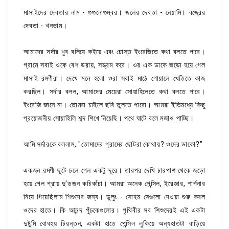
মাসাইদের দেবতার নাম - গুগুনোগুম্বর। জলের দেবতা - নেয়ামি। বজ্রের
দেবতা - খনভাম।
আমাদের সর্দার খুব বলিয়ে কইয়ে এবং চোস্ত ইংরেজিতে কথা বলতে পারে।
গ্রামে সবাই ওকে বেশ ডরায়, সম্ভ্রম করে। ওর এক ডাকে জড়ো হয়ে গেল
মাসাই রমণীরা। দেখে মনে হলো ওরা সবাই মাঠে গোয়ালে খেতিতে কাজ
করছিল। সর্দার বলল, আমাদের মেয়েরা সোয়াহিলেতে কথা বলতে পারে।
ইংরেজি জানে না। তোমরা চাইলে ছবি তুলতে পারো। আমরা ইতিমধ্যে কিছু
প্রয়োজনীয় সোয়াহিলি শব্দ শিখে নিয়েছি। পথে ঘাটে বলে মজাও পাচ্ছি।
আমি সর্দারকে বললাম, "তোমাদের গ্রামের ছোটরা কোথায়? ওদের ডাকো?"
একজন রমণী ছুটে চলে গেল একটু দূরে। তারপর দেখি চারপাশ থেকে জড়ো
হয়ে গেল প্রায় দু'ডজন কচিকাঁচা। আমরা অনেক পেন্সিল, ইরেজার, শার্পনার
নিয়ে গিয়েছিলাম শিশুদের জন্য। ডুলুং - সোহম সেগুলো দেওয়া শুরু করল
ওদের হাতে। কি আনন্দ পুঁচকেগুলোর। পৃথিবীর সব শিশুদেরই এই একটা
দুষ্টুমি বোধহয় চিরন্তন, একটা হাতে পেন্সিল লুকিয়ে অন্যহাতটা বাড়িয়ে