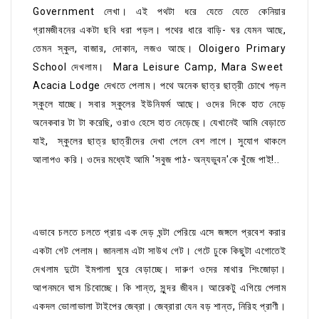
Government লেখা। এই পথটা ধরে যেতে যেতে কেনিয়ার
গ্রামজীবনের একটা ছবি ধরা পড়ল। পথের ধারে বাড়ি- ঘর যেমন আছে,
তেমন স্কুল, বাজার, দোকান, লজও আছে। Oloigero Primary
School দেখলাম। Mara Leisure Camp, Mara Sweet
Acacia Lodge দেখতে পেলাম। পথে অনেক ছাত্র ছাত্রী চোখে পড়ল
স্কুলে যাচ্ছে। সবার স্কুলের ইউনিফর্ম আছে। ওদের দিকে হাত নেড়ে
অনেকবার টা টা করেছি, ওরাও হেসে হাত নেড়েছে। যেখানেই আমি বেড়াতে
যাই, স্কুলের ছাত্র ছাত্রীদের দেখা পেলে বেশ লাগে। সুযোগ থাকলে
আলাপও করি। ওদের মধ্যেই আমি 'সবুজ পাঠ- অন্যভুবন'কে খুঁজে পাই!..
এভাবে চলতে চলতে প্রায় এক দেড় ঘন্টা পেরিয়ে এসে জঙ্গলে প্রবেশ করার
একটা গেট পেলাম। জানলাম এটা সাউথ গেট। গেটে ঢুকে কিছুটা এগোতেই
দেখলাম দুটো ইমপালা ঘুরে বেড়াচ্ছে। দারুণ ওদের মাথার শিংজোড়া।
আপনমনে ঘাস চিবোচ্ছে। কি শান্ত, সুন্দর জীবন। আরেকটু এগিয়ে পেলাম
একদল ভোলাভালা টাইপের জেব্রা। জেব্রারা যেন বড় শান্ত, নিরিহ প্রাণী।