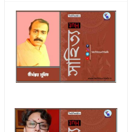
অণুগল্পে তীর্থঙ্কর সুমিত