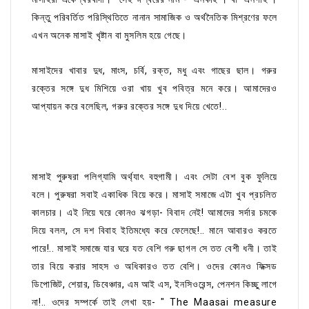
কিন্তু পরিবর্তিত পরিস্থিতিতে নানান সামাজিক ও অর্থনৈতিক মিশ্রণের ফলে
এখন অনেক মাসাই খৃষ্টান বা মুসলিম হয়ে গেছে।
মাসাইদের খাবার দুধ, মাংস, চর্বি, রক্ত, মধু এবং গাছের ছাল। গরুর
রক্তের সঙ্গে দুধ মিশিয়ে ওরা খায় খুব পবিত্র মনে করে। আমাদেরও
আপ্যায়ন করে বলেছিল, গরুর রক্তের সঙ্গে দুধ দিয়ে খেতে!..
মাসাই পুরুষরা পলিগ্যামি অর্থ্যাৎ বহুগামী। এবং সেটা বেশ বুক ফুলিয়ে
বলে। পুরুষরা সবাই একাধিক বিয়ে করে। মাসাই সমাজে এটা খুব প্রচলিত
কালচার। এই নিয়ে ঘরে কোনও ঝগড়া- বিবাদ নেই! আমাদের সর্দার চমকে
দিয়ে বলল, সে দশ বিবাহ ইতিমধ্যে করে ফেলেছে!.. মানে আবারও করতে
পারে!.. মাসাই সমাজে যার ঘরে যত বেশি গরু ছাগল সে তত বেশী ধনী। তাই
তার বিয়ে করার সাহস ও অধিকারও তত বেশি। ওদের কোনও ফিক্সড
ডিপোজিট, শেয়ার, ডিবেঞ্চার, এম আই এস, ইনসিওরেন্স, পেনশন কিচ্ছু লাগে
না!.. ওদের সম্পর্কে তাই লেখা হয়- " The Maasai measure