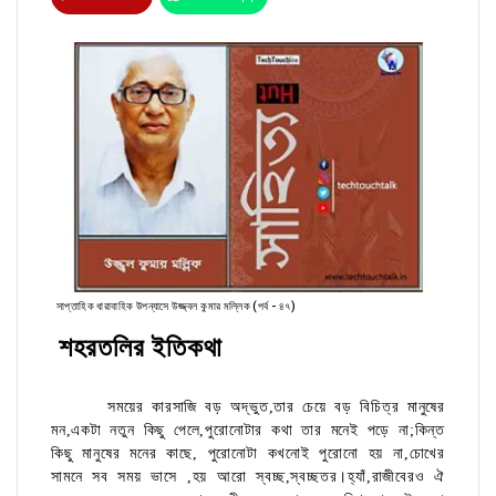
সাপ্তাহিক ধারাবাহিক উপন্যাসে উজ্জ্বল কুমার মল্লিক (পর্ব - ৪৭)
শহরতলির ইতিকথা
সময়ের কারসাজি বড় অদ্ভুত,তার চেয়ে বড় বিচিত্র মানুষের
মন,একটা নতুন কিছু পেলে,পুরোনোটার কথা তার মনেই পড়ে না;কিন্ত
কিছু মানুষের মনের কাছে, পুরোনোটা কখনোই পুরোনো হয় না,চোখের
সামনে সব সময় ভাসে ,হয় আরো স্বচ্ছ,স্বচ্ছতর।হ্যাঁ,রাজীবেরও ঐ