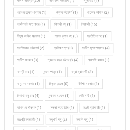
নীলম সামন্ত (20)
নীলাঞ্জনা ভট্টাচার্য (1)
নূপুর রায় (1)
পরাশর বন্দ্যোপাধ্যায় (1)
পল্লব ভট্টাচার্য (1)
পাভেল আমান (2)
পার্থসারথি মহাপাত্র (1)
পিনাকী বসু (1)
পিয়াংকী (16)
পীযূষ কান্তি সরকার (1)
প্রণব কুমার বসু (5)
প্রতীতি গুপ্ত (1)
প্রতীমরাজ ভট্টাচার্য (2)
প্রদীপ গুপ্ত (8)
প্রদীপ মুখোপাধ্যায় (4)
প্রদীপ সরকার (3)
প্রভাত রঞ্জন ভট্টাচার্য্য (4)
প্রাণজি বসাক (1)
বনশ্রী রায় (1)
বন্দনা পাত্র (1)
বন্যা ব্যানার্জী (3)
বাসুদেব সরকার (1)
বিক্রম মন্ডল (0)
বিদিশা সরকার (1)
বিশাখা বসু রায় (4)
বৃন্দাবন মণ্ডল (1)
বেবী সাউ (1)
ভাগ্যধর মল্লিক (1)
মঙ্গলা দত্ত রিমি (1)
মঞ্জরী ব্যানার্জী (1)
মঞ্জুশ্রী চক্রবর্তী (1)
মধুপর্ণা বসু (2)
মনালি বসু (1)