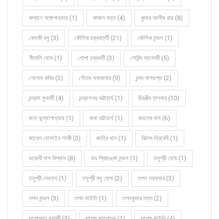
কল্যাণ গঙ্গোপাধ্যায় (1)
কাজল দত্ত (4)
কুমার আশীষ রায় (8)
কেতকী বসু (3)
কৌশিক চক্রবর্ত্তী (21)
কৌশিক মন্ডল (1)
গীতালি ঘোষ (1)
গোপা চক্রবর্তী (3)
গোবিন্দ ব্যানার্জী (5)
গোলাম কবির (3)
গৌতম সমাজদার (9)
চন্দন দাশগুপ্ত (2)
চন্দ্রমা মুখার্জী (4)
চন্দ্রশেখর ভট্টাচার্য (1)
চিরঞ্জীব হালদার (10)
জনা বন্দ্যোপাধ্যায় (1)
জবা ভট্টাচার্য (1)
জয়দেব দাস (6)
জায়েদ হোসাইন লাকী (3)
জাহির খান (1)
ঝিলম ত্রিবেদী (1)
ডরোথী দাশ বিশ্বাস (8)
ডাঃ প্রিয়াঙ্কা মন্ডল (1)
তনুশ্রী ঘোষ (1)
তনুশ্রী দেবনাথ (1)
তনুশ্রী বসু ঘোষ (2)
তপন তরফদার (3)
তপন মন্ডল (3)
তপন মাইতি (1)
তপনকুমার দত্ত (2)
তপোব্রত মুখার্জী (3)
তাপস মহাপাত্র (1)
তাপস মাইতি (4)