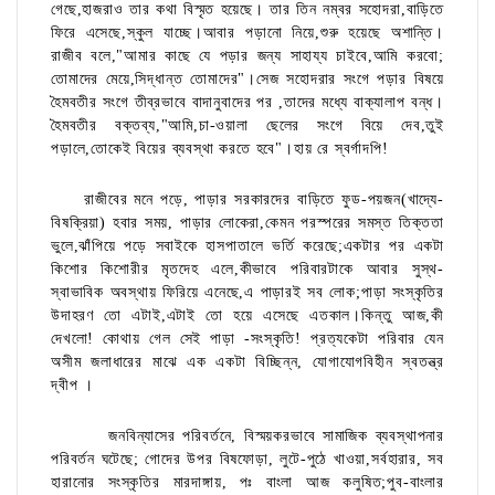
গেছে,হাজরাও তার কথা বিস্মৃত হয়েছে। তার তিন নম্বর সহোদরা,বাড়িতে
ফিরে এসেছে,স্কুল যাচ্ছে।আবার পড়ানো নিয়ে,শুরু হয়েছে অশান্তি।
রাজীব বলে,"আমার কাছে যে পড়ার জন্য সাহায্য চাইবে,আমি করবো;
তোমাদের মেয়ে,সিদ্ধান্ত তোমাদের"।সেজ সহোদরার সংগে পড়ার বিষয়ে
হৈমবতীর সংগে তীব্রভাবে বাদানুবাদের পর ,তাদের মধ্যে বাক্যালাপ বন্ধ।
হৈমবতীর বক্তব্য,"আমি,চা-ওয়ালা ছেলের সংগে বিয়ে দেব,তুই
পড়ালে,তোকেই বিয়ের ব্যবস্থা করতে হবে"।হায় রে স্বর্গাদপি!
রাজীবের মনে পড়ে, পাড়ার সরকারদের বাড়িতে ফুড-পয়জন(খাদ্যে-
বিষক্রিয়া) হবার সময়, পাড়ার লোকেরা,কেমন পরস্পরের সমস্ত তিক্ততা
ভুলে,ঝাঁপিয়ে পড়ে সবাইকে হাসপাতালে ভর্তি করেছে;একটার পর একটা
কিশোর কিশোরীর মৃতদেহ এলে,কীভাবে পরিবারটাকে আবার সুস্থ-
স্বাভাবিক অবস্থায় ফিরিয়ে এনেছে,এ পাড়ারই সব লোক;পাড়া সংস্কৃতির
উদাহরণ তো এটাই,এটাই তো হয়ে এসেছে এতকাল।কিন্তু আজ,কী
দেখলো! কোথায় গেল সেই পাড়া -সংস্কৃতি! প্রত্যকেটা পরিবার যেন
অসীম জলাধারের মাঝে এক একটা বিচ্ছিন্ন, যোগাযোগবিহীন স্বতন্ত্র
দ্বীপ ।
জনবিন্যাসের পরিবর্তনে, বিস্ময়করভাবে সামাজিক ব্যবস্থাপনার
পরিবর্তন ঘটেছে; গোদের উপর বিষফোড়া, লুটে-পুঠে খাওয়া,সর্বহারার, সব
হারানোর সংস্কৃতির মারদাঙ্গায়, পঃ বাংলা আজ কলুষিত;পুব-বাংলার