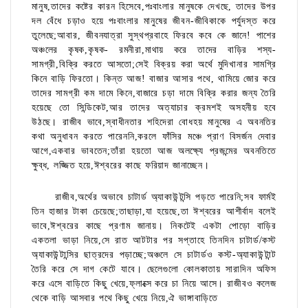
মানুষ,তাদের কষ্টের কারন হিসেবে,পঃবাংলার মানুষকে দেখছে, তাদের উপর
দল বেঁধে চড়াও হয়ে পঃবাংলার মানুষের জীবন-জীবিকাকে পর্যুদস্ত করে
তুলেছে;আবার, জীবনযাত্রা সুস্থপ্রবাহে ফিরবে কবে কে জানে! পাশের
অঞ্চলের কৃষক,কৃষক- রমনীরা,মাথায় করে তাদের বাড়ির শস্য-
সামগ্রী,বিক্রি করতে আসতো;সেই বিক্রয় করা অর্থে মুদিখানার সামগ্রি
কিনে বাড়ি ফিরতো। কিন্ত আজ! বাজার আসার পথে, থামিয়ে জোর করে
তাদের সামগ্রী কম দামে কিনে,বাজারে চড়া দামে বিক্রি করার জন্য তৈরি
হয়েছে তো সিন্ডিকেট,আর তাদের অত্যাচার ক্রমশই অসহনীয় হবে
উঠছে। রাজীব ভাবে,স্বাধীনতার শহিদেরা বোধহয় মানুষের এ অবনতির
কথা অনুধাবন করতে পারেননি,করলে ফাঁসির মঞ্চে প্রাণ বিসর্জন দেবার
আগে,একবার ভাবতেন;তাঁরা হয়তো আজ অলক্ষ্যে প্রজন্মের অবনতিতে
ক্ষুব্ধ, লজ্জিত হয়ে,ঈশ্বরের কাছে ফরিয়াদ জানাচ্ছেন।
রাজীব,অর্থের অভাবে চাটার্ড অ্যাকাউন্টন্সি পড়তে পারেনি;সব ফার্মই
তিন হাজার টাকা চেয়েছে;তাছাড়া,যা হয়েছে,তা ঈশ্বরের আশীর্বাদ বলেই
ভাবে,ঈশ্বরের কাছে প্রণাম জানায়। নিকটেই একটা পোড়ো বাড়ির
একতলা ভাড়া নিয়ে,সে রাত আটটার পর সপ্তাহে তিনদিন চাটার্ড/কস্ট
অ্যাকাউন্টান্সির ছাত্রদের পড়াচ্ছে;অঞ্চলে সে চাটার্ডও কস্ট-অ্যাকাউন্টান্ট
তৈরি করে সে দাগ কেটে যাবে। ছেলেগুলো কোলকাতায় সারাদিন অফিস
করে এসে বাড়িতে কিছু খেয়ে,ফ্লাক্সে করে চা নিয়ে আসে। রাজীবও কলেজ
থেকে বাড়ি আসবার পথে কিছু খেয়ে নিয়ে,ঐ ভাঙ্গাবাড়িতে