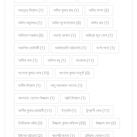
অমলেন্দু বিশ্বাস (1)
অমিত কুমার রায় (1)
অমিত বাগল (3)
অমিত মজুমদার (1)
অমিত মুখোপাধ্যায় (0)
অমিত রায় (1)
অমিতাভ সরকার (0)
অরণ্য রহমান (1)
অরিত্রা জুন ঘোষ (1)
অরুণিমা চ্যাটার্জী (1)
অর্কজ্যোতি ভট্টাচার্য্য (1)
অর্ণব সাহা (1)
অর্পিতা দাস (1)
অলিপা বসু (1)
অংশুদেব (11)
অশোক কুমার ঘোষ (10)
অশোক কুমার সাধুখাঁ (0)
অসীম বিশ্বাস (1)
আবু আফজাল সালেহ (1)
আলতাফ হোসেন উজ্জ্বল (1)
আল্পি বিশ্বাস (1)
আশীষ কুমার চক্রবর্তী (11)
ইত্যাদি (1)
ইন্দ্রাণী ঘোষ (11)
ইমতিয়াজ কবির (3)
উজ্জ্বল কুমার মল্লিক (55)
উজ্জ্বল দাস (3)
উষ্ণিক ভট্টাচার্য (2)
ঋতশ্রী মান্না (1)
ঐন্দ্রিলা ঘোষাল (1)