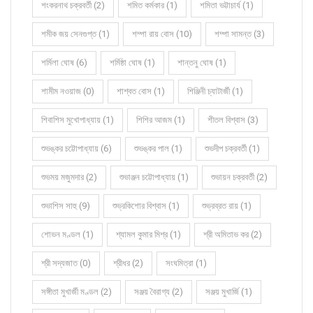
শংকরনাথ চক্রবর্তী (2)
শমিত কর্মকার (1)
শমিতা ভট্টাচার্য (1)
শমীক জয় সেনগুপ্ত (1)
শম্পা রায় বোস (10)
শম্পা সামন্ত (3)
শর্মিলা ঘোষ (6)
শর্মিষ্ঠা ঘোষ (1)
শান্তনু ঘোষ (1)
শামীম নওয়াজ (0)
শাশ্বত বোস (1)
শিঞ্জিনী চ্যাটার্জী (1)
শিবাশিস মুখোপাধ্যায় (1)
শিশির আজম (1)
শীতল বিশ্বাস (3)
শুভঙ্কর চট্টোপাধ্যায় (6)
শুভঙ্কর পাল (1)
শুভদীপ চক্রবর্তী (1)
শুভময় মজুমদার (2)
শুভাঞ্জন চট্টোপাধ্যায় (1)
শুভায়ন চক্রবর্তী (2)
শুভাশিস সাহু (9)
শুভ্রকিশোর বিশ্বাস (1)
শুভ্রব্রত রায় (1)
শোভন মণ্ডল (1)
শ্যামল কুমার মিশ্র (1)
শ্রী অমিতাভ কর (2)
শ্রী সদ্যজাত (0)
শ্রীধর (2)
সংঘমিত্রা (1)
সঙ্গীতা মুখার্জী মণ্ডল (2)
সঞ্জয় বৈরাগ্য (2)
সঞ্জয় মুখার্জি (1)