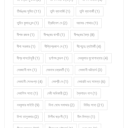
তীর্থঙ্কর সুমিত (11)
তুলি ব্যানার্জি (1)
তুলি ব্যানার্জী (1)
তুহিন কুমার চন্দ (1)
ত্রিদিবেশ দে (2)
দয়াময় পোদ্দার (1)
দীপক রজক (1)
দীপঙ্কর বাগচী (1)
দীপঙ্কর বৈদ্য (8)
দীপা সরকার (1)
দীপ্তিপ্রকাশ দে (1)
দীপ্তেন্দু চ্যাটার্জী (4)
দীপ্র দাসচৌধুরী (1)
দুর্গাপদ মন্ডল (1)
দেবকুমার মুখোপাধ্যায় (4)
দেবজানী দাস (1)
দেবনাথ চক্রবর্তী (1)
দেবযানী ভট্টাচার্য (3)
দেবযানী সেনগুপ্ত (4)
দেবশ্রী দে (1)
দেবারতি গুহ সামন্ত (6)
দেবাশিস সাহা (1)
দেবী অধিকারী (2)
দ্বৈপায়ন নাগ (1)
নবকুমার মাইতি (9)
নিনা ঘোষ সমাদ্দার (2)
নিবিড় সাহা (21)
নিশা তালুকদার (2)
নিশীথ ষড়ংগী (1)
নীল দিগন্ত (1)