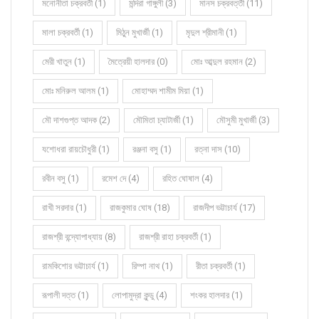
মনোনীতা চক্রবর্তী (1)
মন্দিরা গাঙ্গুলী (3)
মানস চক্রবর্ত্তী (11)
মালা চক্রবর্তী (1)
মিঠুন মুখার্জী (1)
মৃদুল শ্রীমানী (1)
মেরী খাতুন (1)
মৈত্রেয়ী হালদার (0)
মোঃ আব্দুল রহমান (2)
মোঃ মনিরুল আলম (1)
মোহাম্মদ শামীম মিয়া (1)
মৌ দাশগুপ্ত আদক (2)
মৌমিতা চ্যাটার্জী (1)
মৌসুমী মুখার্জী (3)
যশোধরা রায়চৌধুরী (1)
রঞ্জনা বসু (1)
রত্না দাস (10)
রবীন বসু (1)
রমেশ দে (4)
রহিত ঘোষাল (4)
রাখী সরদার (1)
রাজকুমার ঘোষ (18)
রাজদীপ ভট্টাচার্য (17)
রাজশ্রী বন্দ্যোপাধ্যায় (8)
রাজশ্রী রাহা চক্রবর্তী (1)
রামকিশোর ভট্টাচার্য (1)
রিম্পা নাথ (1)
রীতা চক্রবর্তী (1)
রূপালী দত্ত (1)
লোপামুদ্রা কুন্ডু (4)
শংকর হালদার (1)