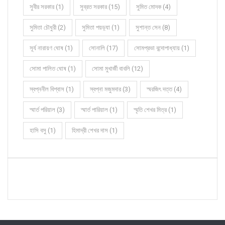
সুবীর সরকার (1)
সুব্রত সরকার (15)
সুমিত মোদক (4)
সুমিতা চৌধুরী (2)
সুমিতা পয়ড়্যা (1)
সুশান্ত সেন (8)
সূর্য নারায়ণ ঘোষ (1)
সোনালি (17)
সোমপ্রভা বন্দোপাধ্যায় (1)
সোমা পালিত ঘোষ (1)
সোমা মুখার্জী বাবলি (12)
স্বপ্ননীল বিশ্বাস (1)
স্বপ্না মজুমদার (3)
স্মরজিৎ দত্ত (4)
স্মার্ত পরিয়াল (3)
স্মার্ত পারিয়াল (1)
স্মৃতি শেখর মিত্র (1)
হাসি বসু (1)
হিমাদ্রী শেখর দাস (1)