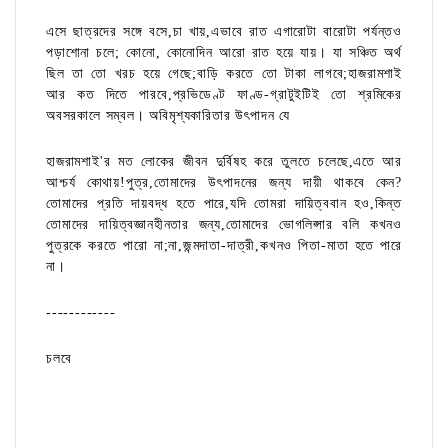
এসে ছাত্রদের সঙ্গে বসে,চা খায়,এভাবে রাত এগারোটা বারোটা পর্যন্তও
পড়াশোনা চলে; কোনো, কোনোদিন আরো রাত হয়ে যায়। যা সঞ্চিত অর্থ
ছিল তা তো খরচ হয়ে গেছে;বাড়ি করতে তো টাকা লাগবে;হাজরামশাই
আর কত দিতে পারবে,প্রভিডেণ্ট ফাণ্ড-গ্রাটুইটিই তো শ্রমিকের
অবসরকালে সম্বল। অবিমৃশ্যকারিতার উৎপাদন যে
হাজরামশাই'র মত লোকের জীবন দুর্বিষহ করে তুলতে চলেছে,এতে আর
আশ্চর্য কোথায়!পুত্র,তোমাদের উৎপাদনের জন্য দায়ী থাকবে কেন?
তোমাদের প্রতি দায়বদ্ধ হতে পারে,যদি তোমরা দায়িত্ববান হও,কিন্ত
তোমাদের দায়িত্বজ্ঞানহীনতার জন্য,তোমাদের ভোগলিপ্সার বলি কখনও
পুত্রকে করতে পারো না;না,জন্মদাতা-দাত্রী,কখনও পিতা-মাতা হতে পারে
না।
------------
চলবে