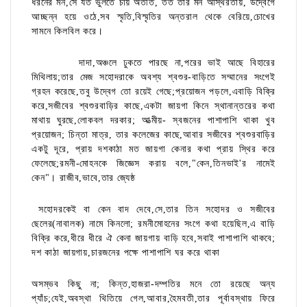
ধরনের মন,সে যত ভুলতে চায় অতীত, তত তার মন অস্থিরতায়, উদ্বেগে
আচ্ছন্ন হয়ে ওঠে,সব স্মৃতি,বিস্মৃতির অন্তরাল থেকে বেরিয়ে,চোখের
সামনে কিলবিল করে।
দাদা,অঞ্চলে ঢুকতে পারছে না,পরের ভাই আছে বিহারের
মিথিলায়;তার মেজ সহোদরাকে অবশ্য শ্বশুর-বাড়িতে সম্মানের সংগেই
গ্রহন করেছে,তবু উদ্বেগ তো রয়েই গেছে;প্রয়োজন পড়লে,এবাড়ি বিক্রি
করে,সজীবের শ্বশুরবাড়ির কাছে,একটা জায়গা কিনে স্থানান্তরের কথা
মাথায় ঘুরছে,লোকবল দরকার; আত্মীয়- স্বজনের পাশাপাশি থাকা খুব
প্রয়োজন; চিন্তা মাত্র, তার কলেজের কাছে,আবার সজীবের শ্বশুরবাড়ির
একটু দূরে, প্রায় দশকাঠা মত জায়গা কেনার কথা প্রায় স্থির করে
ফেলেছে;রমনী-মোহনকে জিজ্ঞেস করায় বলে,"কেন,তিনভাই'র নামেই
কেন"। রাজীব,ভাবে,তার জ্যেষ্ঠ
সহোদরকেই বা কেন বাদ দেবে,সে,তার তিন সহোদর ও সজীবের
ছেলের(নাবালক) নামে কিনলো; রমনীমোহনের সংগে কথা হয়েছিল,এ বাড়ি
বিক্রি করে,ধীরে ধীরে ঐ কেনা জায়গায় বাড়ি হবে,সবাই পাশাপাশি থাকবে;
দশ কাঠা জায়গায়,চারজনের পক্ষে পাশাপাশি ঘর করে থাকা
অসম্ভব কিছু না; কিন্ত,হাজরা-দম্পতির মনে তো রয়েছে অন্য
প্যাঁচ;যেই,অবস্থা থিতিয়ে গেল,আবার,হৈমবতী,তার পূর্বাবস্থায় ফিরে