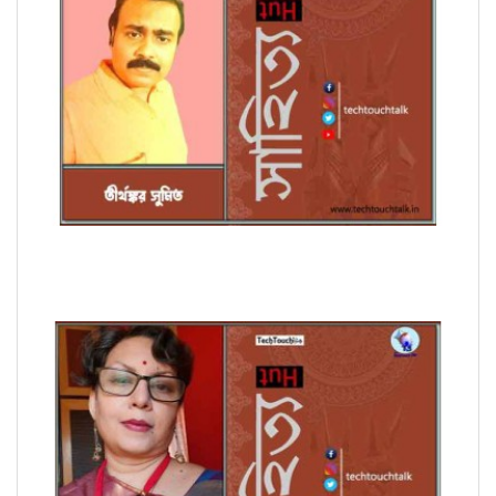
অণুগল্পে তীর্থঙ্কর সুমিত