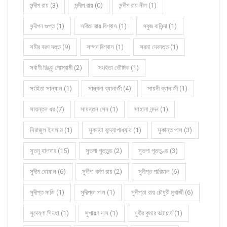
সন্দীপ রায় (3)
সন্দীপ রায় (0)
সন্দীপ রায় নীল (1)
সন্দীপন গুপ্ত (1)
সবিতা রায় বিশ্বাস (1)
সবুজ বাসিন্দা (1)
সমীর বরণ দত্ত (9)
সম্পদ বিশ্বাস (1)
সরমা দেবদত্ত (1)
সর্বাণী রিঙ্কু গোস্বামী (2)
সংহিতা ভৌমিক (1)
সংহিতা সান্যাল (1)
সান্ত্বনা ব্যানার্জী (4)
সায়নী ব্যানার্জী (1)
সায়ন্তন ধর (7)
সায়ন্তন সেন (1)
সাহানা নন্দন (1)
সিরাজুল ইসলাম (1)
সুকন্যা বন্দ্যোপাধ্যায় (1)
সুকান্ত পাল (3)
সুতনু হালদার (15)
সুতপা পুততুন্ড (2)
সুতপা পূততুণ্ড (3)
সুদীপ ঘোষাল (6)
সুদীপা বর্মণ রায় (2)
সুদীপ্ত পারিয়াল (6)
সুদীপ্ত মাজি (1)
সুদীপ্তা পাল (1)
সুদীপ্তা রায় চৌধুরী মুখার্জী (6)
সুদেষ্ণা সিনহা (1)
সুপায়ণ দাস (1)
সুবীর কুমার ভট্টাচার্য (1)