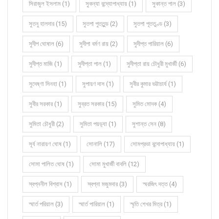
সিরাজুল ইসলাম (1)
সুকন্যা বন্দ্যোপাধ্যায় (1)
সুকান্ত পাল (3)
সুতনু হালদার (15)
সুতপা পুততুন্ড (2)
সুতপা পূততুণ্ড (3)
সুদীপ ঘোষাল (6)
সুদীপা বর্মণ রায় (2)
সুদীপ্ত পারিয়াল (6)
সুদীপ্ত মাজি (1)
সুদীপ্তা পাল (1)
সুদীপ্তা রায় চৌধুরী মুখার্জী (6)
সুদেষ্ণা সিনহা (1)
সুপায়ণ দাস (1)
সুবীর কুমার ভট্টাচার্য (1)
সুবীর সরকার (1)
সুব্রত সরকার (15)
সুমিত মোদক (4)
সুমিতা চৌধুরী (2)
সুমিতা পয়ড়্যা (1)
সুশান্ত সেন (8)
সূর্য নারায়ণ ঘোষ (1)
সোনালি (17)
সোমপ্রভা বন্দোপাধ্যায় (1)
সোমা পালিত ঘোষ (1)
সোমা মুখার্জী বাবলি (12)
স্বপ্ননীল বিশ্বাস (1)
স্বপ্না মজুমদার (3)
স্মরজিৎ দত্ত (4)
স্মার্ত পরিয়াল (3)
স্মার্ত পারিয়াল (1)
স্মৃতি শেখর মিত্র (1)