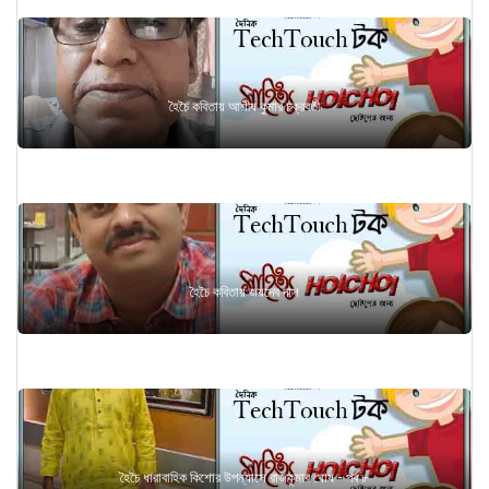
হৈচৈ কবিতায় আশীষ কুমার চক্রবর্তী
হৈচৈ কবিতায় জয়দেব দাস
হৈচৈ ধারাবাহিক কিশোর উপন্যাসে রাজকুমার ঘোষ - পর্ব ৮