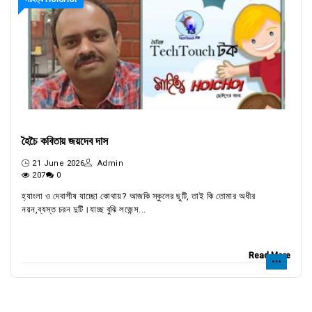
হৈচৈ কবিতায় জয়দেব দাস
21 June 2026
Admin
207
0
হ্যাংলা ও দেবাশীষ যাচ্ছো কোথায়? আজকি স্কুলের ছুটি, তাই কি তোমার অধীর
নয়ন,ব্যস্ত চরন দুটি।যাচ্ছ বুঝি লজেন্স...
Read More