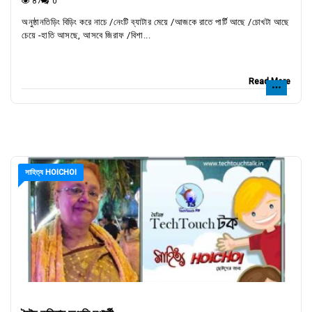
87
0
অনুষ্ঠানতিড়িং বিড়িং করে নাচে /নেংটি ব্যাটার মেয়ে /আজকে রাতে পার্টি আছে /চোখটা আছে
চেয়ে -হাতি আসছে, আসবে জিরাফ /বিশা...
Read More
সাহিত্য HOICHOI