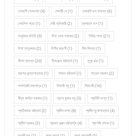
দেবযানী সেনগুপ্ত (4)
দেবশ্রী দে (1)
দেবারতি গুহ সামন্ত (6)
দেবাশিস সাহা (1)
দেবী অধিকারী (2)
দ্বৈপায়ন নাগ (1)
নবকুমার মাইতি (9)
নিনা ঘোষ সমাদ্দার (2)
নিবিড় সাহা (21)
নিশা তালুকদার (2)
নিশীথ ষড়ংগী (1)
নীল দিগন্ত (1)
নীলম সামন্ত (20)
নীলাঞ্জনা ভট্টাচার্য (1)
নূপুর রায় (1)
পরাশর বন্দ্যোপাধ্যায় (1)
পল্লব ভট্টাচার্য (1)
পাভেল আমান (2)
পার্থসারথি মহাপাত্র (1)
পিনাকী বসু (1)
পিয়াংকী (16)
পীযূষ কান্তি সরকার (1)
প্রণব কুমার বসু (5)
প্রতীতি গুপ্ত (1)
প্রতীমরাজ ভট্টাচার্য (2)
প্রদীপ গুপ্ত (8)
প্রদীপ মুখোপাধ্যায় (4)
প্রদীপ সরকার (3)
প্রভাত রঞ্জন ভট্টাচার্য্য (4)
প্রাণজি বসাক (1)
বনশ্রী রায় (1)
বন্দনা পাত্র (1)
বন্যা ব্যানার্জী (3)