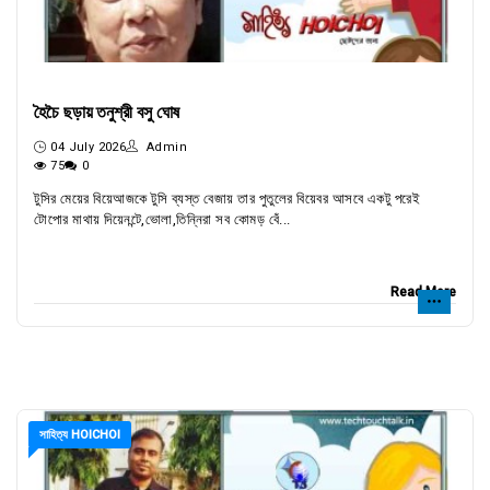
হৈচৈ ছড়ায় তনুশ্রী বসু ঘোষ
04 July 2026
Admin
75
0
টুসির মেয়ের বিয়েআজকে টুসি ব্যস্ত বেজায় তার পুতুলের বিয়েবর আসবে একটু পরেই
টোপোর মাথায় দিয়েনন্টে,ভোলা,তিন্নিরা সব কোমড় বেঁ...
Read More
সাহিত্য HOICHOI