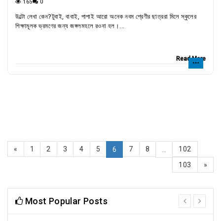
165
0
উল্টো লেখা কেন?টুবাই, বাবাই, পাপাই আরো অনেক নবম শ্রেণীর ছাত্ররা মিলে স্কুলের
শিক্ষামূলক ভ্রমণের জন্য জঙ্গলমহলে রওনা হল।...
Read More
«
1
2
3
4
5
7
8
102
6
...
103
»
Most Popular Posts
prev
next