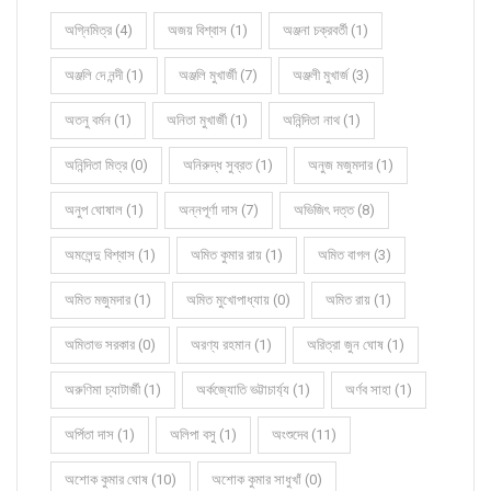
অগ্নিমিত্র (4)
অজয় বিশ্বাস (1)
অঞ্জনা চক্রবর্তী (1)
অঞ্জলি দে নন্দী (1)
অঞ্জলি মুখার্জী (7)
অঞ্জলী মুখার্জ (3)
অতনু বর্মন (1)
অনিতা মুখার্জী (1)
অনিন্দিতা নাথ (1)
অনিন্দিতা মিত্র (0)
অনিরুদ্ধ সুব্রত (1)
অনুজ মজুমদার (1)
অনুপ ঘোষাল (1)
অন্নপূর্ণা দাস (7)
অভিজিৎ দত্ত (8)
অমলেন্দু বিশ্বাস (1)
অমিত কুমার রায় (1)
অমিত বাগল (3)
অমিত মজুমদার (1)
অমিত মুখোপাধ্যায় (0)
অমিত রায় (1)
অমিতাভ সরকার (0)
অরণ্য রহমান (1)
অরিত্রা জুন ঘোষ (1)
অরুণিমা চ্যাটার্জী (1)
অর্কজ্যোতি ভট্টাচার্য্য (1)
অর্ণব সাহা (1)
অর্পিতা দাস (1)
অলিপা বসু (1)
অংশুদেব (11)
অশোক কুমার ঘোষ (10)
অশোক কুমার সাধুখাঁ (0)