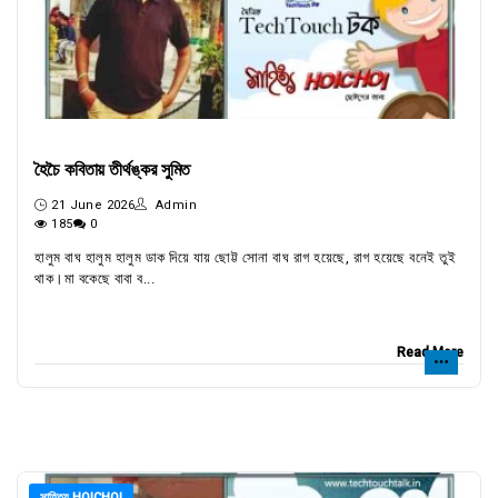
হৈচৈ কবিতায় তীর্থঙ্কর সুমিত
21 June 2026
Admin
185
0
হালুম বাঘ হালুম হালুম ডাক দিয়ে যায় ছোট্ট সোনা বাঘ রাগ হয়েছে, রাগ হয়েছে বনেই তুই
থাক।মা বকেছে বাবা ব...
Read More
সাহিত্য HOICHOI