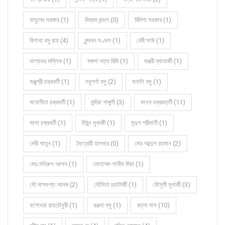
বাসুদেব সরকার (1)
বিক্রম মন্ডল (0)
বিদিশা সরকার (1)
বিশাখা বসু রায় (4)
বৃন্দাবন মণ্ডল (1)
বেবী সাউ (1)
ভাগ্যধর মল্লিক (1)
মঙ্গলা দত্ত রিমি (1)
মঞ্জরী ব্যানার্জী (1)
মঞ্জুশ্রী চক্রবর্তী (1)
মধুপর্ণা বসু (2)
মনালি বসু (1)
মনোনীতা চক্রবর্তী (1)
মন্দিরা গাঙ্গুলী (3)
মানস চক্রবর্ত্তী (11)
মালা চক্রবর্তী (1)
মিঠুন মুখার্জী (1)
মৃদুল শ্রীমানী (1)
মেরী খাতুন (1)
মৈত্রেয়ী হালদার (0)
মোঃ আব্দুল রহমান (2)
মোঃ মনিরুল আলম (1)
মোহাম্মদ শামীম মিয়া (1)
মৌ দাশগুপ্ত আদক (2)
মৌমিতা চ্যাটার্জী (1)
মৌসুমী মুখার্জী (3)
যশোধরা রায়চৌধুরী (1)
রঞ্জনা বসু (1)
রত্না দাস (10)