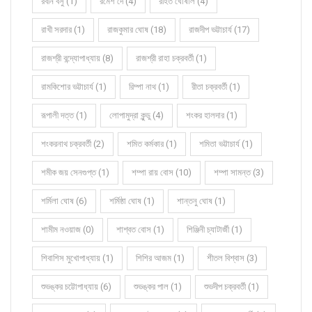
রবীন বসু (1)
রমেশ দে (4)
রহিত ঘোষাল (4)
রাখী সরদার (1)
রাজকুমার ঘোষ (18)
রাজদীপ ভট্টাচার্য (17)
রাজশ্রী বন্দ্যোপাধ্যায় (8)
রাজশ্রী রাহা চক্রবর্তী (1)
রামকিশোর ভট্টাচার্য (1)
রিম্পা নাথ (1)
রীতা চক্রবর্তী (1)
রূপালী দত্ত (1)
লোপামুদ্রা কুন্ডু (4)
শংকর হালদার (1)
শংকরনাথ চক্রবর্তী (2)
শমিত কর্মকার (1)
শমিতা ভট্টাচার্য (1)
শমীক জয় সেনগুপ্ত (1)
শম্পা রায় বোস (10)
শম্পা সামন্ত (3)
শর্মিলা ঘোষ (6)
শর্মিষ্ঠা ঘোষ (1)
শান্তনু ঘোষ (1)
শামীম নওয়াজ (0)
শাশ্বত বোস (1)
শিঞ্জিনী চ্যাটার্জী (1)
শিবাশিস মুখোপাধ্যায় (1)
শিশির আজম (1)
শীতল বিশ্বাস (3)
শুভঙ্কর চট্টোপাধ্যায় (6)
শুভঙ্কর পাল (1)
শুভদীপ চক্রবর্তী (1)