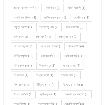
জায়েদ হোসাইন লাকী (3)
জাহির খান (1)
ঝিলম ত্রিবেদী (1)
ডরোথী দাশ বিশ্বাস (8)
ডাঃ প্রিয়াঙ্কা মন্ডল (1)
তনুশ্রী ঘোষ (1)
তনুশ্রী দেবনাথ (1)
তনুশ্রী বসু ঘোষ (2)
তপন তরফদার (3)
তপন মন্ডল (3)
তপন মাইতি (1)
তপনকুমার দত্ত (2)
তপোব্রত মুখার্জী (3)
তাপস মহাপাত্র (1)
তাপস মাইতি (4)
তীর্থঙ্কর সুমিত (11)
তুলি ব্যানার্জি (1)
তুলি ব্যানার্জী (1)
তুহিন কুমার চন্দ (1)
ত্রিদিবেশ দে (2)
দয়াময় পোদ্দার (1)
দীপক রজক (1)
দীপঙ্কর বাগচী (1)
দীপঙ্কর বৈদ্য (8)
দীপা সরকার (1)
দীপ্তিপ্রকাশ দে (1)
দীপ্তেন্দু চ্যাটার্জী (4)
দীপ্র দাসচৌধুরী (1)
দুর্গাপদ মন্ডল (1)
দেবকুমার মুখোপাধ্যায় (4)
দেবজানী দাস (1)
দেবনাথ চক্রবর্তী (1)
দেবযানী ভট্টাচার্য (3)