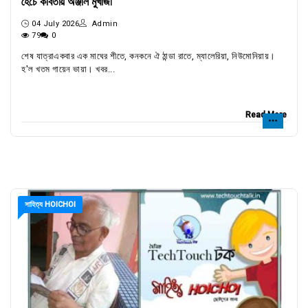
হৈচৈ কবিতায় অঞ্জলি মুখার্জী
04 July 2026
Admin
79
0
শেষ যাত্রাএকবার এক মাঘের শীতে, কনকনে ঐ ঠান্ডা রাতে, ম্যালেরিয়া, নিউমোনিয়ায়।
হ'ল খতম গায়েন ভায়া। খবর...
Read More
সাহিত্য HOICHOI