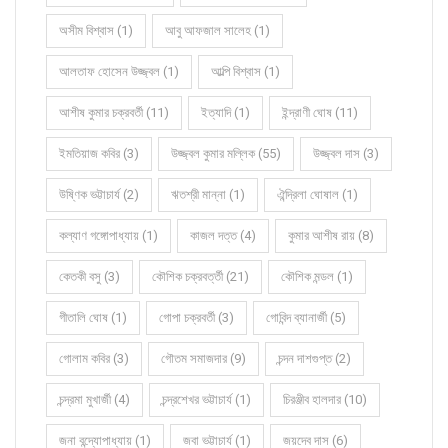
অসীম বিশ্বাস (1)
আবু আফজাল সালেহ (1)
আলতাফ হোসেন উজ্জ্বল (1)
আল্পি বিশ্বাস (1)
আশীষ কুমার চক্রবর্তী (11)
ইত্যাদি (1)
ইন্দ্রাণী ঘোষ (11)
ইমতিয়াজ কবির (3)
উজ্জ্বল কুমার মল্লিক (55)
উজ্জ্বল দাস (3)
উষ্ণিক ভট্টাচার্য (2)
ঋতশ্রী মান্না (1)
ঐন্দ্রিলা ঘোষাল (1)
কল্যাণ গঙ্গোপাধ্যায় (1)
কাজল দত্ত (4)
কুমার আশীষ রায় (8)
কেতকী বসু (3)
কৌশিক চক্রবর্ত্তী (21)
কৌশিক মন্ডল (1)
গীতালি ঘোষ (1)
গোপা চক্রবর্তী (3)
গোবিন্দ ব্যানার্জী (5)
গোলাম কবির (3)
গৌতম সমাজদার (9)
চন্দন দাশগুপ্ত (2)
চন্দ্রমা মুখার্জী (4)
চন্দ্রশেখর ভট্টাচার্য (1)
চিরঞ্জীব হালদার (10)
জনা বন্দ্যোপাধ্যায় (1)
জবা ভট্টাচার্য (1)
জয়দেব দাস (6)