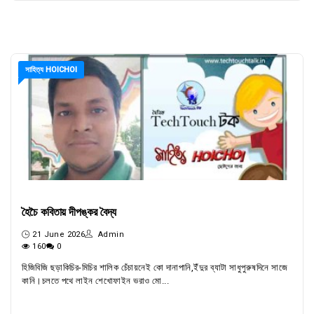
সাহিত্য HOICHOI
হৈচৈ কবিতায় দীপঙ্কর বৈদ্য
21 June 2026
Admin
160
0
হিজিবিজি ছড়াকিচির-মিচির শালিক চেঁচায়নেই কো দানাপানি,ইঁদুর ব্যাটা সাধুপুরুষদিনে সাজে
কানি।চলতে পথে লাইন শেখোফাইন ভরাও মো...