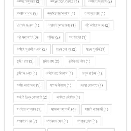
শুভময় মজুমদার (2)
শুভাঞ্জন চট্টোপাধ্যায় (1)
শুভায়ন চক্রবর্তী (2)
শুভাশিস সাহু (9)
শুভ্রকিশোর বিশ্বাস (1)
শুভ্রব্রত রায় (1)
শোভন মণ্ডল (1)
শ্যামল কুমার মিশ্র (1)
শ্রী অমিতাভ কর (2)
শ্রী সদ্যজাত (0)
শ্রীধর (2)
সংঘমিত্রা (1)
সঙ্গীতা মুখার্জী মণ্ডল (2)
সঞ্জয় বৈরাগ্য (2)
সঞ্জয় মুখার্জি (1)
সন্দীপ রায় (3)
সন্দীপ রায় (0)
সন্দীপ রায় নীল (1)
সন্দীপন গুপ্ত (1)
সবিতা রায় বিশ্বাস (1)
সবুজ বাসিন্দা (1)
সমীর বরণ দত্ত (9)
সম্পদ বিশ্বাস (1)
সরমা দেবদত্ত (1)
সর্বাণী রিঙ্কু গোস্বামী (2)
সংহিতা ভৌমিক (1)
সংহিতা সান্যাল (1)
সান্ত্বনা ব্যানার্জী (4)
সায়নী ব্যানার্জী (1)
সায়ন্তন ধর (7)
সায়ন্তন সেন (1)
সাহানা নন্দন (1)