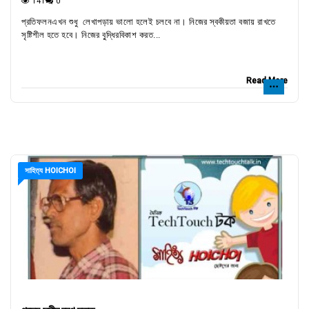
141
0
প্রতিফলনএখন শুধু লেখাপড়ায় ভালো হলেই চলবে না। নিজের স্বকীয়তা বজায় রাখতে
সৃষ্টিশীল হতে হবে। নিজের বু্দ্ধিরবিকাশ করত...
Read More
সাহিত্য HOICHOI