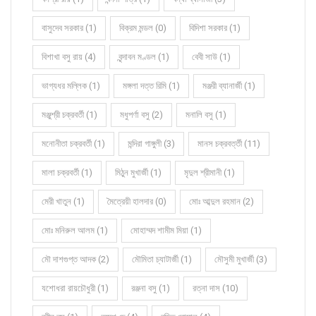
বাসুদেব সরকার (1)
বিক্রম মন্ডল (0)
বিদিশা সরকার (1)
বিশাখা বসু রায় (4)
বৃন্দাবন মণ্ডল (1)
বেবী সাউ (1)
ভাগ্যধর মল্লিক (1)
মঙ্গলা দত্ত রিমি (1)
মঞ্জরী ব্যানার্জী (1)
মঞ্জুশ্রী চক্রবর্তী (1)
মধুপর্ণা বসু (2)
মনালি বসু (1)
মনোনীতা চক্রবর্তী (1)
মন্দিরা গাঙ্গুলী (3)
মানস চক্রবর্ত্তী (11)
মালা চক্রবর্তী (1)
মিঠুন মুখার্জী (1)
মৃদুল শ্রীমানী (1)
মেরী খাতুন (1)
মৈত্রেয়ী হালদার (0)
মোঃ আব্দুল রহমান (2)
মোঃ মনিরুল আলম (1)
মোহাম্মদ শামীম মিয়া (1)
মৌ দাশগুপ্ত আদক (2)
মৌমিতা চ্যাটার্জী (1)
মৌসুমী মুখার্জী (3)
যশোধরা রায়চৌধুরী (1)
রঞ্জনা বসু (1)
রত্না দাস (10)