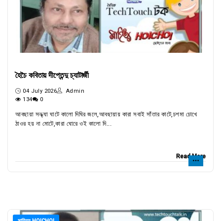
হৈচৈ কবিতায় দীপ্তেন্দু চ্যাটার্জী
04 July 2026
Admin
134
0
আবছায়া সন্ধ্যা ঘাটে কালো দিঘির জলে,আবছায়ায় কারা সবাই সাঁতার কাটে,চশমা চোখে
ঠাওর হয় না মোটে,কারা ঘোরে ওই কালো দি...
Read More
সাহিত্য HOICHOI