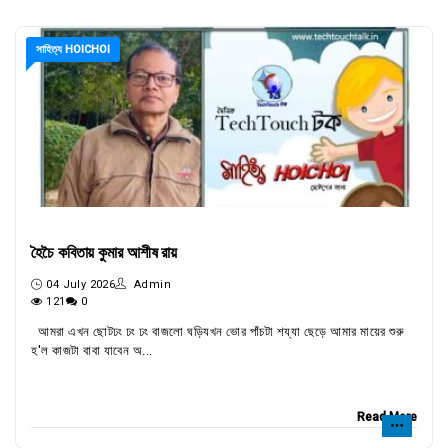
সাহিত্য HOICHOI
হৈচৈ কবিতায় কুমার আশীষ রায়
04 July 2026
Admin
121
0
আমরা এখন ছোটঢং ঢং ঢং বাজলো ঘড়িযখন ভোর পাঁচটা শয্যা ছেড়ে আমার মায়ের শুরু
হ'ল কাজটা বাবা যাবেন অ...
Read More