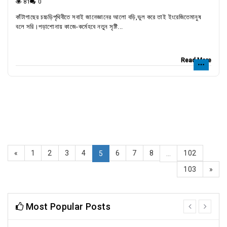
81
0
কাঁটাগাছের চচ্চড়িপৃথিবীতে সবাই জানেজ্ঞানের আলো বড়ি,ভুল করে তাই ইংরেজিতেমানুষ
বলে সরি।পড়াশোনায় কাজে-কর্মেহবে নতুন সৃষ্টি...
Read More
«
1
2
3
4
6
7
8
102
5
...
103
»
Most Popular Posts
prev
next