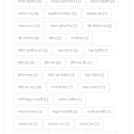
শুভময় মজুমদার (2)
শুভাঞ্জন চট্টোপাধ্যায় (1)
শুভায়ন চক্রবর্তী (2)
শুভাশিস সাহু (9)
শুভ্রকিশোর বিশ্বাস (1)
শুভ্রব্রত রায় (1)
শোভন মণ্ডল (1)
শ্যামল কুমার মিশ্র (1)
শ্রী অমিতাভ কর (2)
শ্রী সদ্যজাত (0)
শ্রীধর (2)
সংঘমিত্রা (1)
সঙ্গীতা মুখার্জী মণ্ডল (2)
সঞ্জয় বৈরাগ্য (2)
সঞ্জয় মুখার্জি (1)
সন্দীপ রায় (3)
সন্দীপ রায় (0)
সন্দীপ রায় নীল (1)
সন্দীপন গুপ্ত (1)
সবিতা রায় বিশ্বাস (1)
সবুজ বাসিন্দা (1)
সমীর বরণ দত্ত (9)
সম্পদ বিশ্বাস (1)
সরমা দেবদত্ত (1)
সর্বাণী রিঙ্কু গোস্বামী (2)
সংহিতা ভৌমিক (1)
সংহিতা সান্যাল (1)
সান্ত্বনা ব্যানার্জী (4)
সায়নী ব্যানার্জী (1)
সায়ন্তন ধর (7)
সায়ন্তন সেন (1)
সাহানা নন্দন (1)