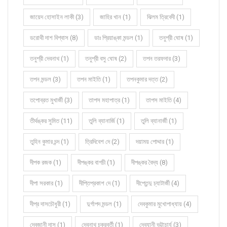
জায়েদ হোসাইন লাকী (3)
জাহির খান (1)
ঝিলম ত্রিবেদী (1)
ডরোথী দাশ বিশ্বাস (8)
ডাঃ প্রিয়াঙ্কা মন্ডল (1)
তনুশ্রী ঘোষ (1)
তনুশ্রী দেবনাথ (1)
তনুশ্রী বসু ঘোষ (2)
তপন তরফদার (3)
তপন মন্ডল (3)
তপন মাইতি (1)
তপনকুমার দত্ত (2)
তপোব্রত মুখার্জী (3)
তাপস মহাপাত্র (1)
তাপস মাইতি (4)
তীর্থঙ্কর সুমিত (11)
তুলি ব্যানার্জি (1)
তুলি ব্যানার্জী (1)
তুহিন কুমার চন্দ (1)
ত্রিদিবেশ দে (2)
দয়াময় পোদ্দার (1)
দীপক রজক (1)
দীপঙ্কর বাগচী (1)
দীপঙ্কর বৈদ্য (8)
দীপা সরকার (1)
দীপ্তিপ্রকাশ দে (1)
দীপ্তেন্দু চ্যাটার্জী (4)
দীপ্র দাসচৌধুরী (1)
দুর্গাপদ মন্ডল (1)
দেবকুমার মুখোপাধ্যায় (4)
দেবজানী দাস (1)
দেবনাথ চক্রবর্তী (1)
দেবযানী ভট্টাচার্য (3)