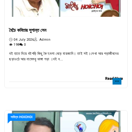
হৈচৈ কবিতায় সুশান্ত সেন
04 July 2026
Admin
198
0
বই হাতে নিয়ে বইপড়ি কিছু কৈ !বেলা বেড়ে যায়জানি। তাই সই।লেখা আর পড়াজীবনের
ছড়াওঠে আর নামেশুধু ভাঙ্গা গড়া ।বই ন...
Read More
সাহিত্য HOICHOI