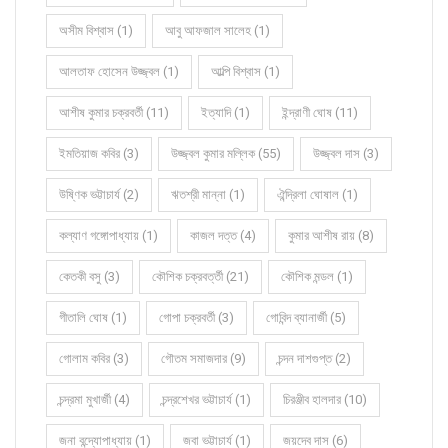
অসীম বিশ্বাস (1)
আবু আফজাল সালেহ (1)
আলতাফ হোসেন উজ্জ্বল (1)
আল্পি বিশ্বাস (1)
আশীষ কুমার চক্রবর্তী (11)
ইত্যাদি (1)
ইন্দ্রাণী ঘোষ (11)
ইমতিয়াজ কবির (3)
উজ্জ্বল কুমার মল্লিক (55)
উজ্জ্বল দাস (3)
উষ্ণিক ভট্টাচার্য (2)
ঋতশ্রী মান্না (1)
ঐন্দ্রিলা ঘোষাল (1)
কল্যাণ গঙ্গোপাধ্যায় (1)
কাজল দত্ত (4)
কুমার আশীষ রায় (8)
কেতকী বসু (3)
কৌশিক চক্রবর্ত্তী (21)
কৌশিক মন্ডল (1)
গীতালি ঘোষ (1)
গোপা চক্রবর্তী (3)
গোবিন্দ ব্যানার্জী (5)
গোলাম কবির (3)
গৌতম সমাজদার (9)
চন্দন দাশগুপ্ত (2)
চন্দ্রমা মুখার্জী (4)
চন্দ্রশেখর ভট্টাচার্য (1)
চিরঞ্জীব হালদার (10)
জনা বন্দ্যোপাধ্যায় (1)
জবা ভট্টাচার্য (1)
জয়দেব দাস (6)