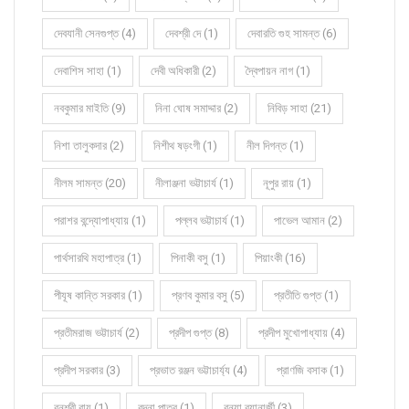
দেবযানী সেনগুপ্ত (4)
দেবশ্রী দে (1)
দেবারতি গুহ সামন্ত (6)
দেবাশিস সাহা (1)
দেবী অধিকারী (2)
দ্বৈপায়ন নাগ (1)
নবকুমার মাইতি (9)
নিনা ঘোষ সমাদ্দার (2)
নিবিড় সাহা (21)
নিশা তালুকদার (2)
নিশীথ ষড়ংগী (1)
নীল দিগন্ত (1)
নীলম সামন্ত (20)
নীলাঞ্জনা ভট্টাচার্য (1)
নূপুর রায় (1)
পরাশর বন্দ্যোপাধ্যায় (1)
পল্লব ভট্টাচার্য (1)
পাভেল আমান (2)
পার্থসারথি মহাপাত্র (1)
পিনাকী বসু (1)
পিয়াংকী (16)
পীযূষ কান্তি সরকার (1)
প্রণব কুমার বসু (5)
প্রতীতি গুপ্ত (1)
প্রতীমরাজ ভট্টাচার্য (2)
প্রদীপ গুপ্ত (8)
প্রদীপ মুখোপাধ্যায় (4)
প্রদীপ সরকার (3)
প্রভাত রঞ্জন ভট্টাচার্য্য (4)
প্রাণজি বসাক (1)
বনশ্রী রায় (1)
বন্দনা পাত্র (1)
বন্যা ব্যানার্জী (3)