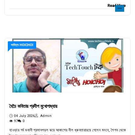
Read More
সাহিত্য HOICHOI
হৈচৈ কবিতায় প্রদীপ মুখোপাধ্যায়
04 July 2026
Admin
97
0
হাওড়ার গর্ব ভবানী প্রসাদপড়ল ঝরে আকাশের নীল ধ্রুবতারারয়ে গেলেন মননে, শৈশব থেকে