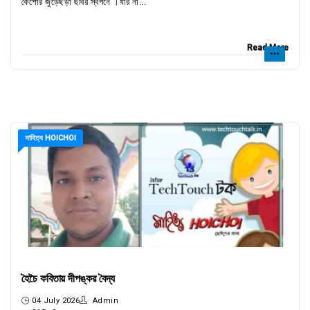
কৈশোর জুড়েছড়া ছবির স্বপনে ।যার না...
Read More
সাহিত্য HOICHOI
হৈচৈ কবিতায় দীপঙ্কর বৈদ্য
04 July 2026
Admin