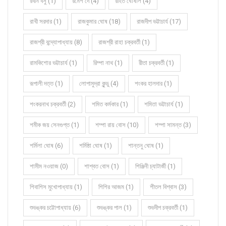
রবীন বসু (1)
রমেশ দে (4)
রহিত ঘোষাল (4)
রাখী সরদার (1)
রাজকুমার ঘোষ (18)
রাজদীপ ভট্টাচার্য (17)
রাজশ্রী বন্দ্যোপাধ্যায় (8)
রাজশ্রী রাহা চক্রবর্তী (1)
রামকিশোর ভট্টাচার্য (1)
রিম্পা নাথ (1)
রীতা চক্রবর্তী (1)
রূপালী দত্ত (1)
লোপামুদ্রা কুন্ডু (4)
শংকর হালদার (1)
শংকরনাথ চক্রবর্তী (2)
শমিত কর্মকার (1)
শমিতা ভট্টাচার্য (1)
শমীক জয় সেনগুপ্ত (1)
শম্পা রায় বোস (10)
শম্পা সামন্ত (3)
শর্মিলা ঘোষ (6)
শর্মিষ্ঠা ঘোষ (1)
শান্তনু ঘোষ (1)
শামীম নওয়াজ (0)
শাশ্বত বোস (1)
শিঞ্জিনী চ্যাটার্জী (1)
শিবাশিস মুখোপাধ্যায় (1)
শিশির আজম (1)
শীতল বিশ্বাস (3)
শুভঙ্কর চট্টোপাধ্যায় (6)
শুভঙ্কর পাল (1)
শুভদীপ চক্রবর্তী (1)