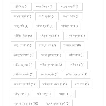
অগ্নিমিত্র (4)
অজয় বিশ্বাস (1)
অঞ্জনা চক্রবর্তী (1)
অঞ্জলি দে নন্দী (1)
অঞ্জলি মুখার্জী (7)
অঞ্জলী মুখার্জ (3)
অতনু বর্মন (1)
অনিতা মুখার্জী (1)
অনিন্দিতা নাথ (1)
অনিন্দিতা মিত্র (0)
অনিরুদ্ধ সুব্রত (1)
অনুজ মজুমদার (1)
অনুপ ঘোষাল (1)
অন্নপূর্ণা দাস (7)
অভিজিৎ দত্ত (8)
অমলেন্দু বিশ্বাস (1)
অমিত কুমার রায় (1)
অমিত বাগল (3)
অমিত মজুমদার (1)
অমিত মুখোপাধ্যায় (0)
অমিত রায় (1)
অমিতাভ সরকার (0)
অরণ্য রহমান (1)
অরিত্রা জুন ঘোষ (1)
অরুণিমা চ্যাটার্জী (1)
অর্কজ্যোতি ভট্টাচার্য্য (1)
অর্ণব সাহা (1)
অর্পিতা দাস (1)
অলিপা বসু (1)
অংশুদেব (11)
অশোক কুমার ঘোষ (10)
অশোক কুমার সাধুখাঁ (0)