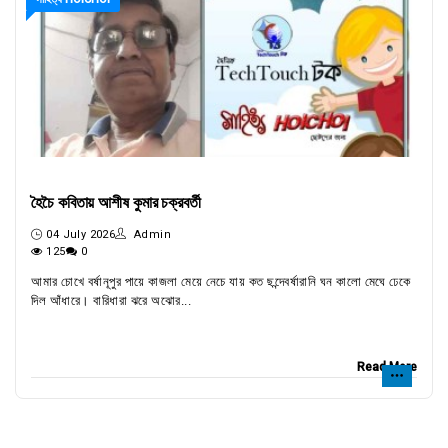
হৈচৈ কবিতায় আশীষ কুমার চক্রবর্তী
04 July 2026
Admin
125
0
আমার চোখে বর্ষানূপুর পায়ে কাজলা মেয়ে নেচে যায় কত ছন্দেবর্ষারানি ঘন কালো মেঘে ঢেকে
দিল আঁধারে। বারিধারা ঝরে অঝোর...
Read More