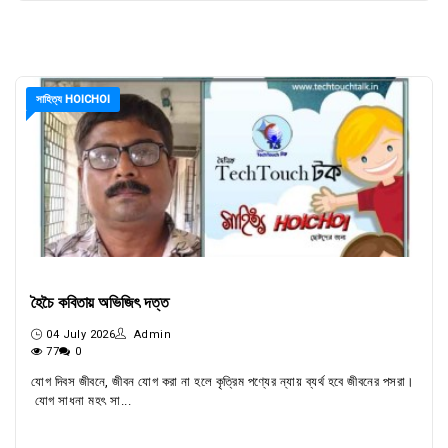
সাহিত্য HOICHOI
হৈচৈ কবিতায় অভিজিৎ দত্ত
04 July 2026
Admin
77
0
যোগ দিবস জীবনে, জীবন যোগ করা না হলে কৃত্রিম পণ্যের ন্যায় ব্যর্থ হবে জীবনের পসরা।
যোগ সাধনা মহৎ সা...