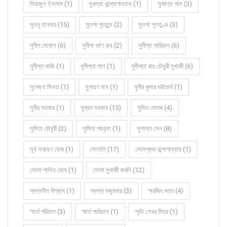
সিরাজুল ইসলাম (1)
সুকন্যা বন্দ্যোপাধ্যায় (1)
সুকান্ত পাল (3)
সুতনু হালদার (15)
সুতপা পুততুন্ড (2)
সুতপা পূততুণ্ড (3)
সুদীপ ঘোষাল (6)
সুদীপা বর্মণ রায় (2)
সুদীপ্ত পারিয়াল (6)
সুদীপ্ত মাজি (1)
সুদীপ্তা পাল (1)
সুদীপ্তা রায় চৌধুরী মুখার্জী (6)
সুদেষ্ণা সিনহা (1)
সুপায়ণ দাস (1)
সুবীর কুমার ভট্টাচার্য (1)
সুবীর সরকার (1)
সুব্রত সরকার (15)
সুমিত মোদক (4)
সুমিতা চৌধুরী (2)
সুমিতা পয়ড়্যা (1)
সুশান্ত সেন (8)
সূর্য নারায়ণ ঘোষ (1)
সোনালি (17)
সোমপ্রভা বন্দোপাধ্যায় (1)
সোমা পালিত ঘোষ (1)
সোমা মুখার্জী বাবলি (12)
স্বপ্ননীল বিশ্বাস (1)
স্বপ্না মজুমদার (3)
স্মরজিৎ দত্ত (4)
স্মার্ত পরিয়াল (3)
স্মার্ত পারিয়াল (1)
স্মৃতি শেখর মিত্র (1)